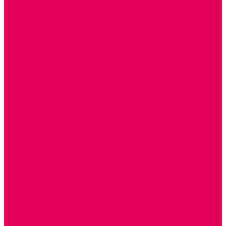
ТЕАТРАЛИЗОВАННАЯ ДЕЯТЕЛЬНОСТЬ
МУЗЫКАЛЬНЫЕ ИНСТРУМЕНТЫ
ПАЛЬЧИКОВЫЕ КУКЛЫ и ПОДСТАВКИ ДЛЯ НИХ
ПЕРЧАТОЧНЫЕ КУКЛЫ и ПОДСТАВКИ ДЛЯ НИХ
ОБРАЗОВАТЕЛЬНО-ВОСПИТАТЕЛЬНЫЕ ИГРЫ И
ИГРУШКИ, НАГЛЯДНО-ДИДАКТИЧЕСКИЙ и
РАЗДАТОЧНЫЙ МАТЕРИАЛ
ИГРЫ НИКИТИНА
МОЗАИКИ И КУБИКИ С КАРТИНКАМИ И СХЕМАМИ
ДОСУГОВЫЕ ИГРЫ И ГОЛОВОЛОМКИ
СПОРТИВНОЕ ОБОРУДОВАНИЕ и ИНВЕНТАРЬ
ОБОРУДОВАНИЕ ДЛЯ БАССЕЙНОВ
МЯГКИЕ МОДУЛИ
ОБРУЧИ, СКАКАЛКИ, ПАЛКИ, ЛЕНТЫ, МЯЧИ
МЕБЕЛЬ ДОУ
БАНКЕТКИ, СКАМЕЙКИ, ЗЕРКАЛА, РОСТОМЕРЫ
СТОЛЫ для ЖЕЛЕЗНОЙ ДОРОГИ
ИГРОВАЯ МЕБЕЛЬ
КРУПНОГАБАРИТНОЕ ИГРОВОЕ ОБОРУДОВАНИЕ
ДИДАКТИЧЕСКИЕ, НАПОЛЬНЫЕ ИГРУШКИ и КОВРИКИ
ДОМА
ГОРКИ
СЕНСОРНАЯ КОМНАТА
МЯГКАЯ СРЕДА
СВЕТОВЫЕ ПРИБОРЫ