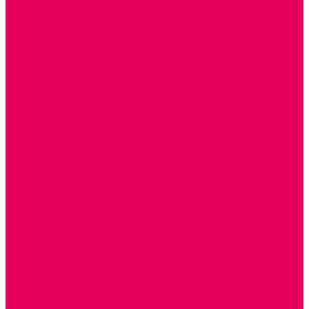
СТОЛЫ, СТУЛЬЯ
КРОВАТИ, МАТРАСЫ
ШКАФЫ (для одежды, полотенец, горшков)
СТЕНКИ ДЛЯ ИГРУШЕК
УГОЛКИ ПРИРОДЫ
ОБОРУДОВАНИЕ ДЛЯ ХРАНЕНИЯ СПОРТИНВЕНТАРЯ,
КНИГ, ИГРУШЕК
ИНФОРМАЦИОННЫЕ СТЕНДЫ
МЯГКАЯ МЕБЕЛЬ
СИСТЕМЫ ХРАНЕНИЯ
СТОЛЫ для ЛЕГО
МАРКИРОВКА МЕБЕЛИ
КУХОННАЯ МЕБЕЛЬ
СКЛАДИРУЕМАЯ МЕБЕЛЬ, МЕБЕЛЬ ТРАНСФОРМЕР
ПОДУШКИ, ОДЕЯЛА, КПБ, ПОЛОТЕНЦА
КРУПНОГАБАРИТНОЕ ИГРОВОЕ ОБОРУДОВАНИЕ
ДИДАКТИЧЕСКИЕ, НАПОЛЬНЫЕ ИГРУШКИ и КОВРИКИ
ДОМА
ГОРКИ
КАЧАЛКИ
МАШИНКИ
ИГРОВЫЕ КОМПЛЕКСЫ и НАБОРЫ
МАНЕЖИ
КАЧЕЛИ
КОНСТРУКТОРЫ