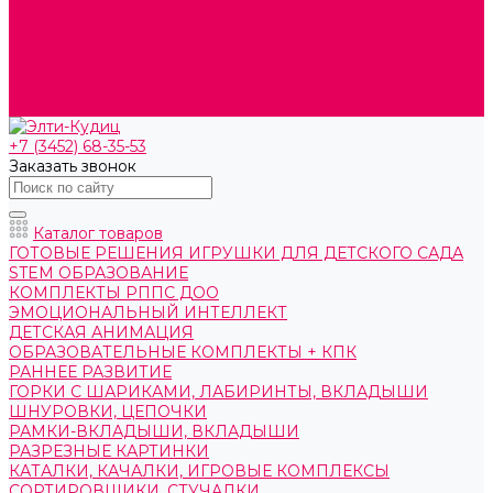
О компании
Контакты
Готовые решения
Политика конфиденциальности
Отзывы
Сертификаты
+7 (3452) 68-35-53
Заказать звонок
Каталог товаров
ГОТОВЫЕ РЕШЕНИЯ ИГРУШКИ ДЛЯ ДЕТСКОГО САДА
STEM ОБРАЗОВАНИЕ
КОМПЛЕКТЫ РППС ДОО
ЭМОЦИОНАЛЬНЫЙ ИНТЕЛЛЕКТ
ДЕТСКАЯ АНИМАЦИЯ
ОБРАЗОВАТЕЛЬНЫЕ КОМПЛЕКТЫ + КПК
РАННЕЕ РАЗВИТИЕ
ГОРКИ С ШАРИКАМИ, ЛАБИРИНТЫ, ВКЛАДЫШИ
ШНУРОВКИ, ЦЕПОЧКИ
РАМКИ-ВКЛАДЫШИ, ВКЛАДЫШИ
РАЗРЕЗНЫЕ КАРТИНКИ
КАТАЛКИ, КАЧАЛКИ, ИГРОВЫЕ КОМПЛЕКСЫ
СОРТИРОВЩИКИ, СТУЧАЛКИ