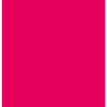
ИЗОБРАЗИТЕЛЬНАЯ ДЕЯТЕЛЬНОСТЬ
ОБОРУДОВАНИЕ для ИЗО
ПОСОБИЯ для ИЗО
СПОРТИВНОЕ ОБОРУДОВАНИЕ и ИНВЕНТАРЬ
ОБОРУДОВАНИЕ ДЛЯ БАССЕЙНОВ
МЯГКИЕ МОДУЛИ
СТРОИТЕЛЬНЫЕ НАБОРЫ
МАТЫ
ТРЕНАЖЕРЫ
ОБРУЧИ, СКАКАЛКИ, ПАЛКИ, ЛЕНТЫ, МЯЧИ
СПОРТИВНЫЙ ИНВЕНТРЬ
СПОРТИВНЫЕ ИГРЫ
ИНВЕНТАРЬ
ТРЕНАЖЕРЫ
БАЛАНСИРЫ и ЛЕСЕНКИ
СПОРТКОМПЛЕКСЫ, ШВЕДСКИЕ СТЕНКИ,
СКАЛОДРОМЫ
СКАМЬИ ГИМНАСТИЧЕСКИЕ
ТАКТИЛЬНЫЕ ДОРОЖКИ
ВЕЛОСИПЕДЫ И САМОКАТЫ
МЕБЕЛЬ ДОУ
БАНКЕТКИ, СКАМЕЙКИ, ЗЕРКАЛА, РОСТОМЕРЫ
СТОЛЫ для ЖЕЛЕЗНОЙ ДОРОГИ
ИГРОВАЯ МЕБЕЛЬ