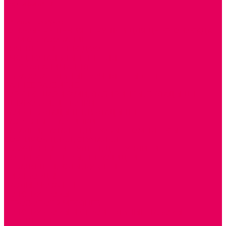
Сертификаты
...
Каталог товаров
ГОТОВЫЕ РЕШЕНИЯ ИГРУШКИ ДЛЯ ДЕТСКОГО САДА
STEM ОБРАЗОВАНИЕ
КОМПЛЕКТЫ РППС ДОО
ЭМОЦИОНАЛЬНЫЙ ИНТЕЛЛЕКТ
ДЕТСКАЯ АНИМАЦИЯ
ОБРАЗОВАТЕЛЬНЫЕ КОМПЛЕКТЫ + КПК
РАННЕЕ РАЗВИТИЕ
ГОРКИ С ШАРИКАМИ, ЛАБИРИНТЫ, ВКЛАДЫШИ
ШНУРОВКИ, ЦЕПОЧКИ
РАМКИ-ВКЛАДЫШИ, ВКЛАДЫШИ
РАЗРЕЗНЫЕ КАРТИНКИ
КАТАЛКИ, КАЧАЛКИ, ИГРОВЫЕ КОМПЛЕКСЫ
СОРТИРОВЩИКИ, СТУЧАЛКИ
ОЗВУЧЕННЫЕ ИГРУШКИ, ДЕРГУНЧИКИ
ЛОГИЧЕСКИЕ ИГРЫ, ПИРАМИДКИ
НЕВАЛЯШКИ, ЮЛЫ, КУБИКИ
БИЗИБОРДЫ
ПАЗЛЫ, МОЗАИКИ
КОНСТРУКТОРЫ
ИГРОВОЕ ОТ 2 МЕСЯЦЕВ
КОНСТРУКТОРЫ И СТРОИТЕЛЬНЫЕ НАБОРЫ
ПОЛИДРОН