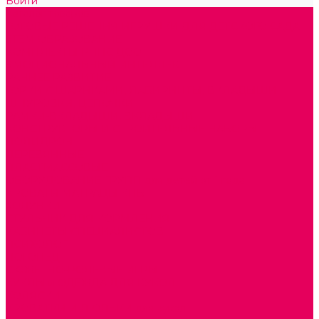
Войти
Каталог товаров
ГОТОВЫЕ РЕШЕНИЯ ИГРУШКИ ДЛЯ ДЕТСКОГО САДА
STEM ОБРАЗОВАНИЕ
КОМПЛЕКТЫ РППС ДОО
ЭМОЦИОНАЛЬНЫЙ ИНТЕЛЛЕКТ
РАННЕЕ РАЗВИТИЕ
ГОРКИ С ШАРИКАМИ, ЛАБИРИНТЫ, ВКЛАДЫШИ
ШНУРОВКИ, ЦЕПОЧКИ
РАМКИ-ВКЛАДЫШИ, ВКЛАДЫШИ
КОНСТРУКТОРЫ И СТРОИТЕЛЬНЫЕ НАБОРЫ
ПОЛИДРОН
ДЕРЕВЯННЫЕ
ПЛАСТМАССОВЫЕ
ОБОРУДОВАНИЕ ГРУПП для детей от 1 года
КРОВАТИ МАТРАЦЫ КПБ
ХОДУНКИ
СТУЛЬЧИК ДЛЯ КОРМЛЕНИЯ
КАБИНЕТЫ СПЕЦИАЛИСТОВ
ПСИХОЛОГ
ЛОГОПЕД
СЮЖЕТНО-РОЛЕВЫЕ ИГРЫ
КУКЛЫ и ОДЕЖДА ДЛЯ КУКОЛ
КОЛЯСКИ
КРОВАТКИ И ЛЮЛЬКИ для кукол