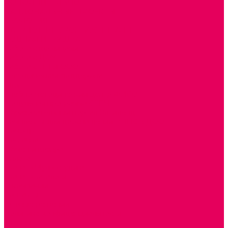
ДОПОЛНИТЕЛЬНО
НАЦИОНАЛЬНЫЕ ПРОЕКТЫ
ЭКОЛОГИЯ
ПАТРИОТИЧЕСКОЕ ВОСПИТАНИЕ
РОДНАЯ ИГРУШКА
Работа с юр.лицами
Работа с ДОУ
Работа с ИП и ООО
Методическая поддержка
Блог
Учебно-методический центр ФИСО
Модульная программа СТЕМ
Образовательный портал Элтиленд
Комплекты для дооснащения РППС в ДОО
Помощь
Доставка
Обмен и возврат
Оплата
Скачать Мультстудию
Скачать каталоги
О компании
Контакты
Готовые решения
Политика конфиденциальности
Отзывы