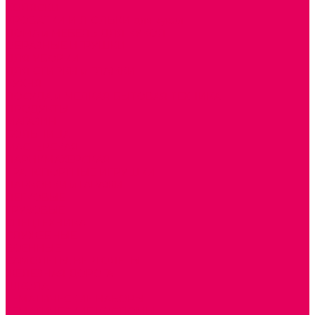
КОЛЯСКИ
КРОВАТКИ И ЛЮЛЬКИ для кукол
ДОМА и МЕБЕЛЬ ДЛЯ КУКОЛ
ОБРАЗНЫЕ ИГРУШКИ
ДЛЯ УБОРКИ
ДЛЯ СТИРКИ и ГЛАЖКИ
КУХНЯ
ПОСУДА и МЕЛКАЯ БЫТОВАЯ ТЕХНИКА
ПРОДУКТЫ
МАГАЗИН
БОЛЬНИЦА
МАСТЕРСКАЯ
ПАРИКМАХЕРСКАЯ
ТРАНСПОРТНЫЕ ИГРУШКИ
ПАРКОВКИ и ГАРАЖИ
ЛЕГКОВЫЕ
ГРУЗОВЫЕ
СПЕЦТЕХНИКА
СЛУЖЕБНЫЕ
ВОЕННЫЕ
САМОЛЕТЫ, ВЕРТОЛЕТЫ
ЖЕЛЕЗНАЯ ДОРОГА
ШКОЛА
ТЕМАТИЧЕСКИЕ НАБОРЫ
ТЕМАТИЧЕСКИЕ КОСТЮМЫ