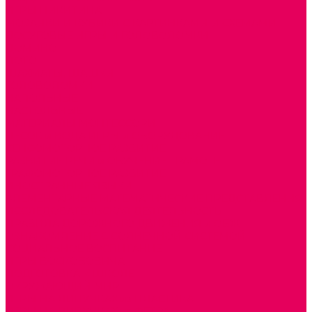
ИГРЫ НИКИТИНА
МОЗАИКИ И КУБИКИ С КАРТИНКАМИ И СХЕМАМИ
ДОСУГОВЫЕ ИГРЫ И ГОЛОВОЛОМКИ
ДОМИНО
ЛОТО
ШАХМАТЫ, ШАШКИ
ГОЛОВОЛОМКИ
НАПОЛЬНЫЕ
НАСТОЛЬНЫЕ
МАТЕРИАЛЫ МОНТЕССОРИ
ПЕСОК и ВОДА ИГРЫ и ОБОРУДОВАНИЕ
СЕНСОМОТОРНОЕ РАЗВИТИЕ
РАЗВИТИЕ РЕЧИ и ОБУЧЕНИЕ ГРАМОТЕ
ГРАФОМОТОРНОЕ РАЗВИТИЕ
ИНОСТРАННЫЕ ЯЗЫКИ
ЭЛЕМЕНТАРНЫЕ МАТЕМАТИЧЕСКИЕ ПРЕДСТАВЛЕНИЯ
ИССЛЕДОВАТЕЛЬСКАЯ ДЕЯТЕЛЬНОСТЬ
ПРАВИЛА ДОРОЖНОГО ДВИЖЕНИЯ и ОБЖ
ОЗНАКОМЛЕНИЕ С СОЛНЕЧНОЙ СИСТЕМОЙ
СОЦИАЛЬНОЕ ВОСПИТАНИЕ
ИГРЫ ВОСКОБОВИЧА
ПОДГОТОВКА К ШКОЛЕ
ОКРУЖАЮЩИЙ МИР
ИГРЫ НА ЛИПУЧКАХ из ПЛАСТИКА
ИГРЫ НА ЛИПУЧКАХ из ФЕТРА