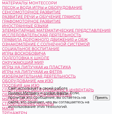
МАТЕРИАЛЫ МОНТЕССОРИ
ПЕСОК и ВОДА ИГРЫ и ОБОРУДОВАНИЕ
СЕНСОМОТОРНОЕ РАЗВИТИЕ
РАЗВИТИЕ РЕЧИ и ОБУЧЕНИЕ ГРАМОТЕ
ГРАФОМОТОРНОЕ РАЗВИТИЕ
ИНОСТРАННЫЕ ЯЗЫКИ
ЭЛЕМЕНТАРНЫЕ МАТЕМАТИЧЕСКИЕ ПРЕДСТАВЛЕНИЯ
ИССЛЕДОВАТЕЛЬСКАЯ ДЕЯТЕЛЬНОСТЬ
ПРАВИЛА ДОРОЖНОГО ДВИЖЕНИЯ и ОБЖ
ОЗНАКОМЛЕНИЕ С СОЛНЕЧНОЙ СИСТЕМОЙ
СОЦИАЛЬНОЕ ВОСПИТАНИЕ
ИГРЫ ВОСКОБОВИЧА
ПОДГОТОВКА К ШКОЛЕ
ОКРУЖАЮЩИЙ МИР
ИГРЫ НА ЛИПУЧКАХ из ПЛАСТИКА
ИГРЫ НА ЛИПУЧКАХ из ФЕТРА
ИЗОБРАЗИТЕЛЬНАЯ ДЕЯТЕЛЬНОСТЬ
ОБОРУДОВАНИЕ для ИЗО
ПОСОБИЯ для ИЗО
Сайт использует в своей работе
СПОРТИВНОЕ ОБОРУДОВАНИЕ и ИНВЕНТАРЬ
Яндекс.Метрику
и
cookie-файлы
. Если,
ОБОРУДОВАНИЕ ДЛЯ БАССЕЙНОВ
прочитав это сообщение, вы остаетесь на
Принять
МЯГКИЕ МОДУЛИ
сайте, это означает, что вы соглашаетесь на
СТРОИТЕЛЬНЫЕ НАБОРЫ
использование этих технологий.
МАТЫ
ТРЕНАЖЕРЫ