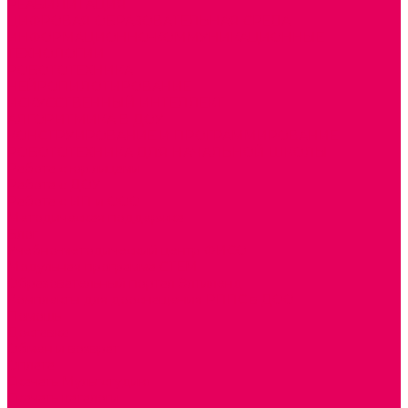
РЕАБИЛИТАЦИЯ
ЦИФРОВАЯ ОБРАЗОВАТЕЛЬНАЯ СРЕДА
ИНФОРМАЦИОННО-КОММУНИКАЦИОННЫЕ
ТЕХНОЛОГИИ
РОБОТОТЕХНИКА
НЕЙРОПИЛОТИРОВАНИЕ
ИСКУССТВЕННЫЙ ИНТЕЛЛЕКТ
АЛГОРИТМИКА В ДОУ
КОНСТРУИРОВАНИЕ И ПРОГРАММИРОВАНИЕ
РОБОТОТЕХНИКА ДЛЯ НАЧАЛЬНОЙ ШКОЛЫ
Работа с юр.лицами
Работа с ДОУ
Работа с ИП и ООО
Методическая поддержка
Блог
Учебно-методический центр ФИСО
Модульная программа СТЕМ
Образовательный портал Элтиленд
Комплекты для дооснащения РППС в ДОО
Помощь
Доставка
Обмен и возврат
Оплата
Скачать Мультстудию
Скачать каталоги