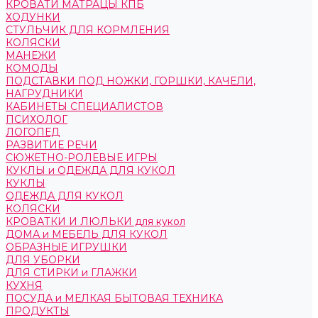
КРОВАТИ МАТРАЦЫ КПБ
ХОДУНКИ
СТУЛЬЧИК ДЛЯ КОРМЛЕНИЯ
КОЛЯСКИ
МАНЕЖИ
КОМОДЫ
ПОДСТАВКИ ПОД НОЖКИ, ГОРШКИ, КАЧЕЛИ,
НАГРУДНИКИ
КАБИНЕТЫ СПЕЦИАЛИСТОВ
ПСИХОЛОГ
ЛОГОПЕД
РАЗВИТИЕ РЕЧИ
СЮЖЕТНО-РОЛЕВЫЕ ИГРЫ
КУКЛЫ и ОДЕЖДА ДЛЯ КУКОЛ
КУКЛЫ
ОДЕЖДА ДЛЯ КУКОЛ
КОЛЯСКИ
КРОВАТКИ И ЛЮЛЬКИ для кукол
ДОМА и МЕБЕЛЬ ДЛЯ КУКОЛ
ОБРАЗНЫЕ ИГРУШКИ
ДЛЯ УБОРКИ
ДЛЯ СТИРКИ и ГЛАЖКИ
КУХНЯ
ПОСУДА и МЕЛКАЯ БЫТОВАЯ ТЕХНИКА
ПРОДУКТЫ