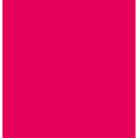
ТЕАТРАЛИЗОВАННАЯ ДЕЯТЕЛЬНОСТЬ
МУЗЫКАЛЬНЫЕ ИНСТРУМЕНТЫ
ПАЛЬЧИКОВЫЕ КУКЛЫ и ПОДСТАВКИ ДЛЯ НИХ
ПЕРЧАТОЧНЫЕ КУКЛЫ и ПОДСТАВКИ ДЛЯ НИХ
ШАГАЮЩИЙ ТЕАТР
ШАПОЧКИ
РОСТОВЫЕ КУКЛЫ
ТЕАТРАЛЬНЫЕ И ПРАЗДНИЧНО-КАРНАВАЛЬНЫЕ
КОСТЮМЫ
ДЕТСКИЕ
ВЗРОСЛЫЕ
УСЫ, БОРОДЫ, ПАРИКИ, АКСЕССУАРЫ
УГОЛКИ РЯЖЕНИЯ
ТЕАТР ТЕНЕЙ
ДЕКОРАЦИИ
НАСТОЛЬНЫЙ ТЕАТР
ТЕАТР МАГНИТНЫЙ
ТЕАТРАЛЬНЫЕ КУКЛЫ
ПЛАТКОВЫЕ КУКЛЫ
ШИРМЫ
НАСТОЛЬНЫЕ
НАПОЛЬНЫЕ
ОБРАЗОВАТЕЛЬНО-ВОСПИТАТЕЛЬНЫЕ ИГРЫ И
ИГРУШКИ, НАГЛЯДНО-ДИДАКТИЧЕСКИЙ и
РАЗДАТОЧНЫЙ МАТЕРИАЛ