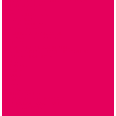
ДИДАКТИЧЕСКИЕ ПАНЕЛИ и БИЗИБОРДЫ
ЭЛЕМЕНТЫ ДЕКОРА
МОЗАИКИ НАСТЕННЫЕ
СЕНСОРНАЯ КОМНАТА
МЯГКАЯ СРЕДА
СВЕТОВЫЕ ПРИБОРЫ
ДОПОЛНИТЕЛЬНО
НАСТЕННОЕ ОБОРУДОВАНИЕ
НАЦИОНАЛЬНЫЕ ПРОЕКТЫ
ЭКОЛОГИЯ
ПАТРИОТИЧЕСКОЕ ВОСПИТАНИЕ
ИГРУШКИ-ЗАБАВЫ, НАРОДНЫЕ ИГРУШКИ
НАРОДНЫЕ ПРОМЫСЛЫ
ДЫМКА
КАРГОПОЛЬ
ХОХЛОМА
ГОРОДЕЦ
ГЖЕЛЬ
МЕЗЕНЬ
ФИЛИМОНОВО
РОДНАЯ ИГРУШКА
СЕМЬЯ. СЕМЕЙНЫЕ ЦЕННОСТИ.
ФИНАНСОВАЯ ГРАМОТНОСТЬ
ДОСТУПНАЯ СРЕДА
ТАКТИЛЬНЫЕ ОЩУЩЕНИЯ