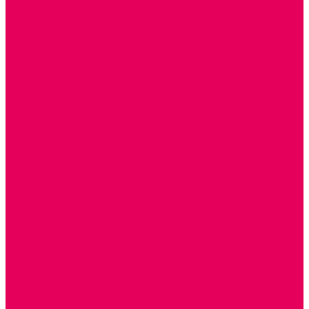
ДЕРЕВЯННЫЕ
ПЛАСТМАССОВЫЕ
ИЗ ПВХ
МАГНИТНЫЕ
РОБОТОТЕХНИЧЕСКИЕ
МЕТАЛЛИЧЕСКИЕ
ЛЕГО для ДОУ
НАУЧНО-ПОЗНАВАТЕЛЬНЫЕ
ОБОРУДОВАНИЕ ГРУПП для детей от 1 года
КРОВАТИ МАТРАЦЫ КПБ
ХОДУНКИ
СТУЛЬЧИК ДЛЯ КОРМЛЕНИЯ
КОЛЯСКИ
МАНЕЖИ
КОМОДЫ
ПОДСТАВКИ ПОД НОЖКИ, ГОРШКИ, КАЧЕЛИ,
НАГРУДНИКИ
КАБИНЕТЫ СПЕЦИАЛИСТОВ
ПСИХОЛОГ
ЛОГОПЕД
РАЗВИТИЕ РЕЧИ
СЮЖЕТНО-РОЛЕВЫЕ ИГРЫ
КУКЛЫ и ОДЕЖДА ДЛЯ КУКОЛ
КУКЛЫ
ОДЕЖДА ДЛЯ КУКОЛ