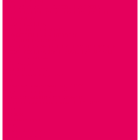
РЕАБИЛИТАЦИЯ
ЦИФРОВАЯ ОБРАЗОВАТЕЛЬНАЯ СРЕДА
ИНФОРМАЦИОННО-КОММУНИКАЦИОННЫЕ
ТЕХНОЛОГИИ
РОБОТОТЕХНИКА
НЕЙРОПИЛОТИРОВАНИЕ
ИСКУССТВЕННЫЙ ИНТЕЛЛЕКТ
АЛГОРИТМИКА В ДОУ
КОНСТРУИРОВАНИЕ И ПРОГРАММИРОВАНИЕ
РОБОТОТЕХНИКА ДЛЯ НАЧАЛЬНОЙ ШКОЛЫ
Работа с юр.лицами
Работа с ДОУ
Работа с ИП и ООО
Методическая поддержка
Блог
Учебно-методический центр ФИСО
Модульная программа СТЕМ
Образовательный портал Элтиленд
Комплекты для дооснащения РППС в ДОО
Помощь
Доставка
Обмен и возврат
Оплата
Скачать Мультстудию
Скачать каталоги