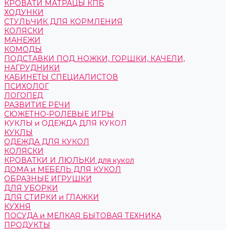
КРОВАТИ МАТРАЦЫ КПБ
ХОДУНКИ
СТУЛЬЧИК ДЛЯ КОРМЛЕНИЯ
КОЛЯСКИ
МАНЕЖИ
КОМОДЫ
ПОДСТАВКИ ПОД НОЖКИ, ГОРШКИ, КАЧЕЛИ,
НАГРУДНИКИ
КАБИНЕТЫ СПЕЦИАЛИСТОВ
ПСИХОЛОГ
ЛОГОПЕД
РАЗВИТИЕ РЕЧИ
СЮЖЕТНО-РОЛЕВЫЕ ИГРЫ
КУКЛЫ и ОДЕЖДА ДЛЯ КУКОЛ
КУКЛЫ
ОДЕЖДА ДЛЯ КУКОЛ
КОЛЯСКИ
КРОВАТКИ И ЛЮЛЬКИ для кукол
ДОМА и МЕБЕЛЬ ДЛЯ КУКОЛ
ОБРАЗНЫЕ ИГРУШКИ
ДЛЯ УБОРКИ
ДЛЯ СТИРКИ и ГЛАЖКИ
КУХНЯ
ПОСУДА и МЕЛКАЯ БЫТОВАЯ ТЕХНИКА
ПРОДУКТЫ