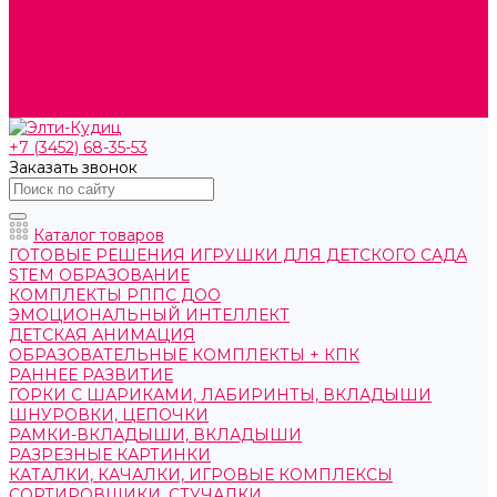
О компании
Контакты
Готовые решения
Политика конфиденциальности
Отзывы
Сертификаты
+7 (3452) 68-35-53
Заказать звонок
Каталог товаров
ГОТОВЫЕ РЕШЕНИЯ ИГРУШКИ ДЛЯ ДЕТСКОГО САДА
STEM ОБРАЗОВАНИЕ
КОМПЛЕКТЫ РППС ДОО
ЭМОЦИОНАЛЬНЫЙ ИНТЕЛЛЕКТ
ДЕТСКАЯ АНИМАЦИЯ
ОБРАЗОВАТЕЛЬНЫЕ КОМПЛЕКТЫ + КПК
РАННЕЕ РАЗВИТИЕ
ГОРКИ С ШАРИКАМИ, ЛАБИРИНТЫ, ВКЛАДЫШИ
ШНУРОВКИ, ЦЕПОЧКИ
РАМКИ-ВКЛАДЫШИ, ВКЛАДЫШИ
РАЗРЕЗНЫЕ КАРТИНКИ
КАТАЛКИ, КАЧАЛКИ, ИГРОВЫЕ КОМПЛЕКСЫ
СОРТИРОВЩИКИ, СТУЧАЛКИ