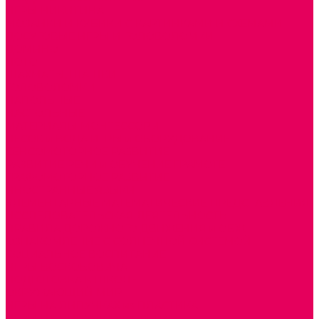
ИГРЫ НИКИТИНА
МОЗАИКИ И КУБИКИ С КАРТИНКАМИ И СХЕМАМИ
ДОСУГОВЫЕ ИГРЫ И ГОЛОВОЛОМКИ
ДОМИНО
ЛОТО
ШАХМАТЫ, ШАШКИ
ГОЛОВОЛОМКИ
НАПОЛЬНЫЕ
НАСТОЛЬНЫЕ
МАТЕРИАЛЫ МОНТЕССОРИ
ПЕСОК и ВОДА ИГРЫ и ОБОРУДОВАНИЕ
СЕНСОМОТОРНОЕ РАЗВИТИЕ
РАЗВИТИЕ РЕЧИ и ОБУЧЕНИЕ ГРАМОТЕ
ГРАФОМОТОРНОЕ РАЗВИТИЕ
ИНОСТРАННЫЕ ЯЗЫКИ
ЭЛЕМЕНТАРНЫЕ МАТЕМАТИЧЕСКИЕ ПРЕДСТАВЛЕНИЯ
ИССЛЕДОВАТЕЛЬСКАЯ ДЕЯТЕЛЬНОСТЬ
ПРАВИЛА ДОРОЖНОГО ДВИЖЕНИЯ и ОБЖ
ОЗНАКОМЛЕНИЕ С СОЛНЕЧНОЙ СИСТЕМОЙ
СОЦИАЛЬНОЕ ВОСПИТАНИЕ
ИГРЫ ВОСКОБОВИЧА
ПОДГОТОВКА К ШКОЛЕ
ОКРУЖАЮЩИЙ МИР
ИГРЫ НА ЛИПУЧКАХ из ПЛАСТИКА
ИГРЫ НА ЛИПУЧКАХ из ФЕТРА