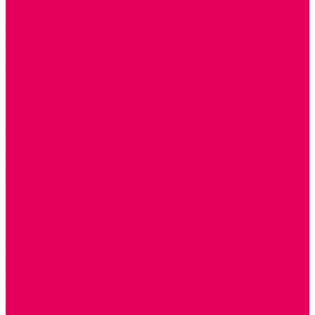
Сертификаты
...
Каталог товаров
ГОТОВЫЕ РЕШЕНИЯ ИГРУШКИ ДЛЯ ДЕТСКОГО САДА
STEM ОБРАЗОВАНИЕ
КОМПЛЕКТЫ РППС ДОО
ЭМОЦИОНАЛЬНЫЙ ИНТЕЛЛЕКТ
ДЕТСКАЯ АНИМАЦИЯ
ОБРАЗОВАТЕЛЬНЫЕ КОМПЛЕКТЫ + КПК
РАННЕЕ РАЗВИТИЕ
ГОРКИ С ШАРИКАМИ, ЛАБИРИНТЫ, ВКЛАДЫШИ
ШНУРОВКИ, ЦЕПОЧКИ
РАМКИ-ВКЛАДЫШИ, ВКЛАДЫШИ
РАЗРЕЗНЫЕ КАРТИНКИ
КАТАЛКИ, КАЧАЛКИ, ИГРОВЫЕ КОМПЛЕКСЫ
СОРТИРОВЩИКИ, СТУЧАЛКИ
ОЗВУЧЕННЫЕ ИГРУШКИ, ДЕРГУНЧИКИ
ЛОГИЧЕСКИЕ ИГРЫ, ПИРАМИДКИ
НЕВАЛЯШКИ, ЮЛЫ, КУБИКИ
БИЗИБОРДЫ
ПАЗЛЫ, МОЗАИКИ
КОНСТРУКТОРЫ
ИГРОВОЕ ОТ 2 МЕСЯЦЕВ
КОНСТРУКТОРЫ И СТРОИТЕЛЬНЫЕ НАБОРЫ
ПОЛИДРОН