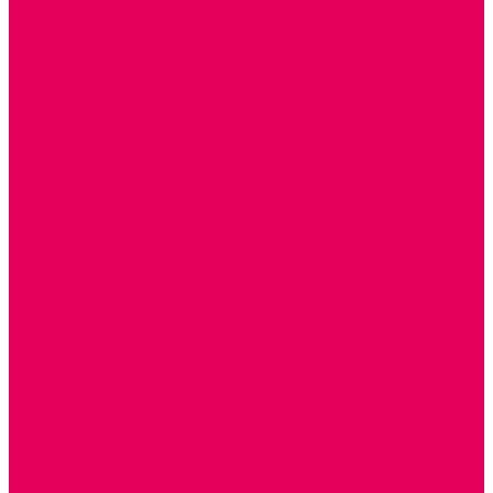
ТЕАТРАЛИЗОВАННАЯ ДЕЯТЕЛЬНОСТЬ
МУЗЫКАЛЬНЫЕ ИНСТРУМЕНТЫ
ПАЛЬЧИКОВЫЕ КУКЛЫ и ПОДСТАВКИ ДЛЯ НИХ
ПЕРЧАТОЧНЫЕ КУКЛЫ и ПОДСТАВКИ ДЛЯ НИХ
ШАГАЮЩИЙ ТЕАТР
ШАПОЧКИ
РОСТОВЫЕ КУКЛЫ
ТЕАТРАЛЬНЫЕ И ПРАЗДНИЧНО-КАРНАВАЛЬНЫЕ
КОСТЮМЫ
ДЕТСКИЕ
ВЗРОСЛЫЕ
УСЫ, БОРОДЫ, ПАРИКИ, АКСЕССУАРЫ
УГОЛКИ РЯЖЕНИЯ
ТЕАТР ТЕНЕЙ
ДЕКОРАЦИИ
НАСТОЛЬНЫЙ ТЕАТР
ТЕАТР МАГНИТНЫЙ
ТЕАТРАЛЬНЫЕ КУКЛЫ
ПЛАТКОВЫЕ КУКЛЫ
ШИРМЫ
НАСТОЛЬНЫЕ
НАПОЛЬНЫЕ
ОБРАЗОВАТЕЛЬНО-ВОСПИТАТЕЛЬНЫЕ ИГРЫ И
ИГРУШКИ, НАГЛЯДНО-ДИДАКТИЧЕСКИЙ и
РАЗДАТОЧНЫЙ МАТЕРИАЛ