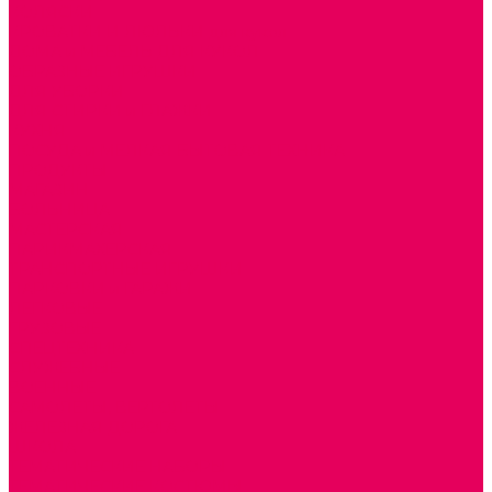
КОЛЯСКИ
КРОВАТКИ И ЛЮЛЬКИ для кукол
ДОМА и МЕБЕЛЬ ДЛЯ КУКОЛ
ОБРАЗНЫЕ ИГРУШКИ
ДЛЯ УБОРКИ
ДЛЯ СТИРКИ и ГЛАЖКИ
КУХНЯ
ПОСУДА и МЕЛКАЯ БЫТОВАЯ ТЕХНИКА
ПРОДУКТЫ
МАГАЗИН
БОЛЬНИЦА
МАСТЕРСКАЯ
ПАРИКМАХЕРСКАЯ
ТРАНСПОРТНЫЕ ИГРУШКИ
ПАРКОВКИ и ГАРАЖИ
ЛЕГКОВЫЕ
ГРУЗОВЫЕ
СПЕЦТЕХНИКА
СЛУЖЕБНЫЕ
ВОЕННЫЕ
САМОЛЕТЫ, ВЕРТОЛЕТЫ
ЖЕЛЕЗНАЯ ДОРОГА
ШКОЛА
ТЕМАТИЧЕСКИЕ НАБОРЫ
ТЕМАТИЧЕСКИЕ КОСТЮМЫ