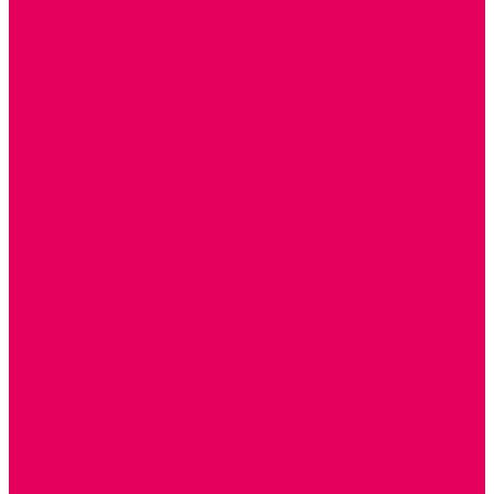
ДЕРЕВЯННЫЕ
ПЛАСТМАССОВЫЕ
ИЗ ПВХ
МАГНИТНЫЕ
РОБОТОТЕХНИЧЕСКИЕ
МЕТАЛЛИЧЕСКИЕ
ЛЕГО для ДОУ
НАУЧНО-ПОЗНАВАТЕЛЬНЫЕ
ОБОРУДОВАНИЕ ГРУПП для детей от 1 года
КРОВАТИ МАТРАЦЫ КПБ
ХОДУНКИ
СТУЛЬЧИК ДЛЯ КОРМЛЕНИЯ
КОЛЯСКИ
МАНЕЖИ
КОМОДЫ
ПОДСТАВКИ ПОД НОЖКИ, ГОРШКИ, КАЧЕЛИ,
НАГРУДНИКИ
КАБИНЕТЫ СПЕЦИАЛИСТОВ
ПСИХОЛОГ
ЛОГОПЕД
РАЗВИТИЕ РЕЧИ
СЮЖЕТНО-РОЛЕВЫЕ ИГРЫ
КУКЛЫ и ОДЕЖДА ДЛЯ КУКОЛ
КУКЛЫ
ОДЕЖДА ДЛЯ КУКОЛ