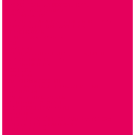
ИЗОБРАЗИТЕЛЬНАЯ ДЕЯТЕЛЬНОСТЬ
ОБОРУДОВАНИЕ для ИЗО
ПОСОБИЯ для ИЗО
СПОРТИВНОЕ ОБОРУДОВАНИЕ и ИНВЕНТАРЬ
ОБОРУДОВАНИЕ ДЛЯ БАССЕЙНОВ
МЯГКИЕ МОДУЛИ
СТРОИТЕЛЬНЫЕ НАБОРЫ
МАТЫ
ТРЕНАЖЕРЫ
ОБРУЧИ, СКАКАЛКИ, ПАЛКИ, ЛЕНТЫ, МЯЧИ
СПОРТИВНЫЙ ИНВЕНТРЬ
СПОРТИВНЫЕ ИГРЫ
ИНВЕНТАРЬ
ТРЕНАЖЕРЫ
БАЛАНСИРЫ и ЛЕСЕНКИ
СПОРТКОМПЛЕКСЫ, ШВЕДСКИЕ СТЕНКИ,
СКАЛОДРОМЫ
СКАМЬИ ГИМНАСТИЧЕСКИЕ
ТАКТИЛЬНЫЕ ДОРОЖКИ
ВЕЛОСИПЕДЫ И САМОКАТЫ
МЕБЕЛЬ ДОУ
БАНКЕТКИ, СКАМЕЙКИ, ЗЕРКАЛА, РОСТОМЕРЫ
СТОЛЫ для ЖЕЛЕЗНОЙ ДОРОГИ
ИГРОВАЯ МЕБЕЛЬ