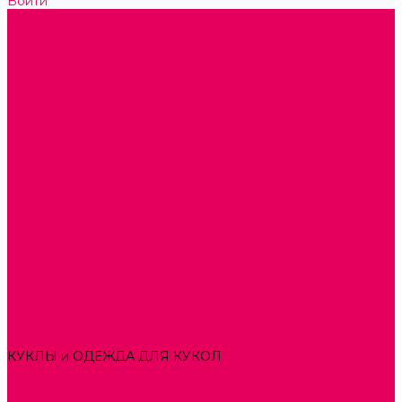
Войти
Каталог товаров
ГОТОВЫЕ РЕШЕНИЯ ИГРУШКИ ДЛЯ ДЕТСКОГО САДА
STEM ОБРАЗОВАНИЕ
КОМПЛЕКТЫ РППС ДОО
ЭМОЦИОНАЛЬНЫЙ ИНТЕЛЛЕКТ
РАННЕЕ РАЗВИТИЕ
ГОРКИ С ШАРИКАМИ, ЛАБИРИНТЫ, ВКЛАДЫШИ
ШНУРОВКИ, ЦЕПОЧКИ
РАМКИ-ВКЛАДЫШИ, ВКЛАДЫШИ
КОНСТРУКТОРЫ И СТРОИТЕЛЬНЫЕ НАБОРЫ
ПОЛИДРОН
ДЕРЕВЯННЫЕ
ПЛАСТМАССОВЫЕ
ОБОРУДОВАНИЕ ГРУПП для детей от 1 года
КРОВАТИ МАТРАЦЫ КПБ
ХОДУНКИ
СТУЛЬЧИК ДЛЯ КОРМЛЕНИЯ
КАБИНЕТЫ СПЕЦИАЛИСТОВ
ПСИХОЛОГ
ЛОГОПЕД
СЮЖЕТНО-РОЛЕВЫЕ ИГРЫ
КУКЛЫ и ОДЕЖДА ДЛЯ КУКОЛ
КОЛЯСКИ
КРОВАТКИ И ЛЮЛЬКИ для кукол