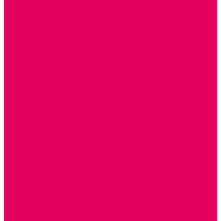
ТЕАТРАЛИЗОВАННАЯ ДЕЯТЕЛЬНОСТЬ
МУЗЫКАЛЬНЫЕ ИНСТРУМЕНТЫ
ПАЛЬЧИКОВЫЕ КУКЛЫ и ПОДСТАВКИ ДЛЯ НИХ
ПЕРЧАТОЧНЫЕ КУКЛЫ и ПОДСТАВКИ ДЛЯ НИХ
ОБРАЗОВАТЕЛЬНО-ВОСПИТАТЕЛЬНЫЕ ИГРЫ И
ИГРУШКИ, НАГЛЯДНО-ДИДАКТИЧЕСКИЙ и
РАЗДАТОЧНЫЙ МАТЕРИАЛ
ИГРЫ НИКИТИНА
МОЗАИКИ И КУБИКИ С КАРТИНКАМИ И СХЕМАМИ
ДОСУГОВЫЕ ИГРЫ И ГОЛОВОЛОМКИ
СПОРТИВНОЕ ОБОРУДОВАНИЕ и ИНВЕНТАРЬ
ОБОРУДОВАНИЕ ДЛЯ БАССЕЙНОВ
МЯГКИЕ МОДУЛИ
ОБРУЧИ, СКАКАЛКИ, ПАЛКИ, ЛЕНТЫ, МЯЧИ
МЕБЕЛЬ ДОУ
БАНКЕТКИ, СКАМЕЙКИ, ЗЕРКАЛА, РОСТОМЕРЫ
СТОЛЫ для ЖЕЛЕЗНОЙ ДОРОГИ
ИГРОВАЯ МЕБЕЛЬ
КРУПНОГАБАРИТНОЕ ИГРОВОЕ ОБОРУДОВАНИЕ
ДИДАКТИЧЕСКИЕ, НАПОЛЬНЫЕ ИГРУШКИ и КОВРИКИ
ДОМА
ГОРКИ
СЕНСОРНАЯ КОМНАТА
МЯГКАЯ СРЕДА
СВЕТОВЫЕ ПРИБОРЫ