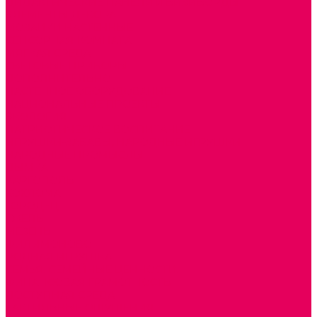
ДИДАКТИЧЕСКИЕ ПАНЕЛИ и БИЗИБОРДЫ
ЭЛЕМЕНТЫ ДЕКОРА
МОЗАИКИ НАСТЕННЫЕ
СЕНСОРНАЯ КОМНАТА
МЯГКАЯ СРЕДА
СВЕТОВЫЕ ПРИБОРЫ
ДОПОЛНИТЕЛЬНО
НАСТЕННОЕ ОБОРУДОВАНИЕ
НАЦИОНАЛЬНЫЕ ПРОЕКТЫ
ЭКОЛОГИЯ
ПАТРИОТИЧЕСКОЕ ВОСПИТАНИЕ
ИГРУШКИ-ЗАБАВЫ, НАРОДНЫЕ ИГРУШКИ
НАРОДНЫЕ ПРОМЫСЛЫ
ДЫМКА
КАРГОПОЛЬ
ХОХЛОМА
ГОРОДЕЦ
ГЖЕЛЬ
МЕЗЕНЬ
ФИЛИМОНОВО
РОДНАЯ ИГРУШКА
СЕМЬЯ. СЕМЕЙНЫЕ ЦЕННОСТИ.
ФИНАНСОВАЯ ГРАМОТНОСТЬ
ДОСТУПНАЯ СРЕДА
ТАКТИЛЬНЫЕ ОЩУЩЕНИЯ