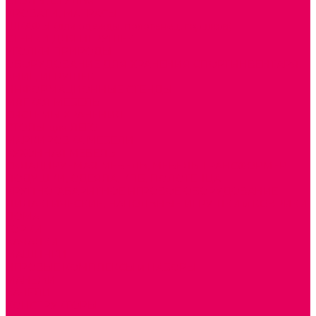
СТОЛЫ, СТУЛЬЯ
КРОВАТИ, МАТРАСЫ
ШКАФЫ (для одежды, полотенец, горшков)
СТЕНКИ ДЛЯ ИГРУШЕК
УГОЛКИ ПРИРОДЫ
ОБОРУДОВАНИЕ ДЛЯ ХРАНЕНИЯ СПОРТИНВЕНТАРЯ,
КНИГ, ИГРУШЕК
ИНФОРМАЦИОННЫЕ СТЕНДЫ
МЯГКАЯ МЕБЕЛЬ
СИСТЕМЫ ХРАНЕНИЯ
СТОЛЫ для ЛЕГО
МАРКИРОВКА МЕБЕЛИ
КУХОННАЯ МЕБЕЛЬ
СКЛАДИРУЕМАЯ МЕБЕЛЬ, МЕБЕЛЬ ТРАНСФОРМЕР
ПОДУШКИ, ОДЕЯЛА, КПБ, ПОЛОТЕНЦА
КРУПНОГАБАРИТНОЕ ИГРОВОЕ ОБОРУДОВАНИЕ
ДИДАКТИЧЕСКИЕ, НАПОЛЬНЫЕ ИГРУШКИ и КОВРИКИ
ДОМА
ГОРКИ
КАЧАЛКИ
МАШИНКИ
ИГРОВЫЕ КОМПЛЕКСЫ и НАБОРЫ
МАНЕЖИ
КАЧЕЛИ
КОНСТРУКТОРЫ