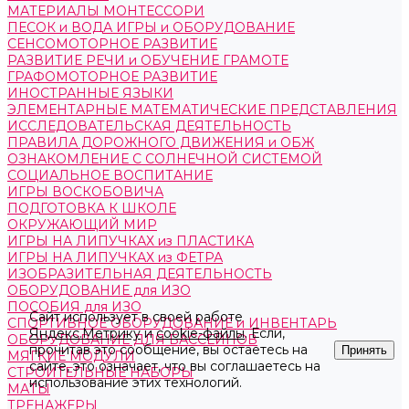
МАТЕРИАЛЫ МОНТЕССОРИ
ПЕСОК и ВОДА ИГРЫ и ОБОРУДОВАНИЕ
СЕНСОМОТОРНОЕ РАЗВИТИЕ
РАЗВИТИЕ РЕЧИ и ОБУЧЕНИЕ ГРАМОТЕ
ГРАФОМОТОРНОЕ РАЗВИТИЕ
ИНОСТРАННЫЕ ЯЗЫКИ
ЭЛЕМЕНТАРНЫЕ МАТЕМАТИЧЕСКИЕ ПРЕДСТАВЛЕНИЯ
ИССЛЕДОВАТЕЛЬСКАЯ ДЕЯТЕЛЬНОСТЬ
ПРАВИЛА ДОРОЖНОГО ДВИЖЕНИЯ и ОБЖ
ОЗНАКОМЛЕНИЕ С СОЛНЕЧНОЙ СИСТЕМОЙ
СОЦИАЛЬНОЕ ВОСПИТАНИЕ
ИГРЫ ВОСКОБОВИЧА
ПОДГОТОВКА К ШКОЛЕ
ОКРУЖАЮЩИЙ МИР
ИГРЫ НА ЛИПУЧКАХ из ПЛАСТИКА
ИГРЫ НА ЛИПУЧКАХ из ФЕТРА
ИЗОБРАЗИТЕЛЬНАЯ ДЕЯТЕЛЬНОСТЬ
ОБОРУДОВАНИЕ для ИЗО
ПОСОБИЯ для ИЗО
Сайт использует в своей работе
СПОРТИВНОЕ ОБОРУДОВАНИЕ и ИНВЕНТАРЬ
Яндекс.Метрику
и
cookie-файлы
. Если,
ОБОРУДОВАНИЕ ДЛЯ БАССЕЙНОВ
прочитав это сообщение, вы остаетесь на
Принять
МЯГКИЕ МОДУЛИ
сайте, это означает, что вы соглашаетесь на
СТРОИТЕЛЬНЫЕ НАБОРЫ
использование этих технологий.
МАТЫ
ТРЕНАЖЕРЫ