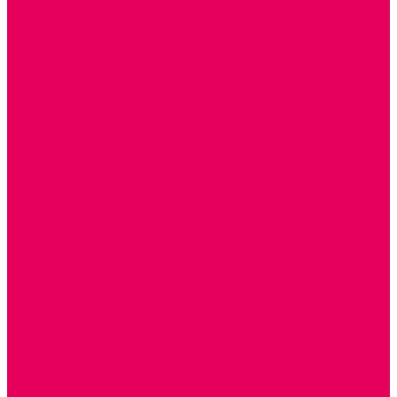
ДОПОЛНИТЕЛЬНО
НАЦИОНАЛЬНЫЕ ПРОЕКТЫ
ЭКОЛОГИЯ
ПАТРИОТИЧЕСКОЕ ВОСПИТАНИЕ
РОДНАЯ ИГРУШКА
Работа с юр.лицами
Работа с ДОУ
Работа с ИП и ООО
Методическая поддержка
Блог
Учебно-методический центр ФИСО
Модульная программа СТЕМ
Образовательный портал Элтиленд
Комплекты для дооснащения РППС в ДОО
Помощь
Доставка
Обмен и возврат
Оплата
Скачать Мультстудию
Скачать каталоги
О компании
Контакты
Готовые решения
Политика конфиденциальности
Отзывы