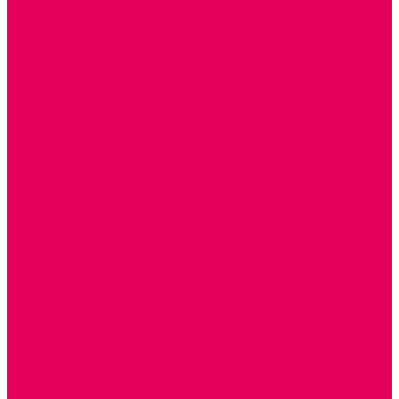
ШКАФЫ (для одежды, полотенец, горшков)
СТЕНКИ ДЛЯ ИГРУШЕК
УГОЛКИ ПРИРОДЫ
ОБОРУДОВАНИЕ ДЛЯ ХРАНЕНИЯ СПОРТИНВЕНТАРЯ,
КНИГ, ИГРУШЕК
ИНФОРМАЦИОННЫЕ СТЕНДЫ
МЯГКАЯ МЕБЕЛЬ
СИСТЕМЫ ХРАНЕНИЯ
СТОЛЫ для ЛЕГО
МАРКИРОВКА МЕБЕЛИ
КУХОННАЯ МЕБЕЛЬ
СКЛАДИРУЕМАЯ МЕБЕЛЬ, МЕБЕЛЬ ТРАНСФОРМЕР
ПОДУШКИ, ОДЕЯЛА, КПБ, ПОЛОТЕНЦА
КРУПНОГАБАРИТНОЕ ИГРОВОЕ ОБОРУДОВАНИЕ
ДИДАКТИЧЕСКИЕ, НАПОЛЬНЫЕ ИГРУШКИ и КОВРИКИ
ДОМА
ГОРКИ
КАЧАЛКИ
МАШИНКИ
ИГРОВЫЕ КОМПЛЕКСЫ и НАБОРЫ
МАНЕЖИ
КАЧЕЛИ
КОНСТРУКТОРЫ
ДИДАКТИЧЕСКИЕ ПАНЕЛИ и БИЗИБОРДЫ
ЭЛЕМЕНТЫ ДЕКОРА