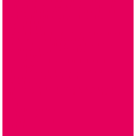
ПАЛЬЧИКОВЫЕ КУКЛЫ и ПОДСТАВКИ ДЛЯ НИХ
ПЕРЧАТОЧНЫЕ КУКЛЫ и ПОДСТАВКИ ДЛЯ НИХ
ОБРАЗОВАТЕЛЬНО-ВОСПИТАТЕЛЬНЫЕ ИГРЫ И
ИГРУШКИ, НАГЛЯДНО-ДИДАКТИЧЕСКИЙ и
РАЗДАТОЧНЫЙ МАТЕРИАЛ
ИГРЫ НИКИТИНА
МОЗАИКИ И КУБИКИ С КАРТИНКАМИ И СХЕМАМИ
ДОСУГОВЫЕ ИГРЫ И ГОЛОВОЛОМКИ
СПОРТИВНОЕ ОБОРУДОВАНИЕ и ИНВЕНТАРЬ
ОБОРУДОВАНИЕ ДЛЯ БАССЕЙНОВ
МЯГКИЕ МОДУЛИ
ОБРУЧИ, СКАКАЛКИ, ПАЛКИ, ЛЕНТЫ, МЯЧИ
МЕБЕЛЬ ДОУ
БАНКЕТКИ, СКАМЕЙКИ, ЗЕРКАЛА, РОСТОМЕРЫ
СТОЛЫ для ЖЕЛЕЗНОЙ ДОРОГИ
ИГРОВАЯ МЕБЕЛЬ
КРУПНОГАБАРИТНОЕ ИГРОВОЕ ОБОРУДОВАНИЕ
ДИДАКТИЧЕСКИЕ, НАПОЛЬНЫЕ ИГРУШКИ и КОВРИКИ
ДОМА
ГОРКИ
СЕНСОРНАЯ КОМНАТА
МЯГКАЯ СРЕДА
СВЕТОВЫЕ ПРИБОРЫ
ДОПОЛНИТЕЛЬНО
НАЦИОНАЛЬНЫЕ ПРОЕКТЫ