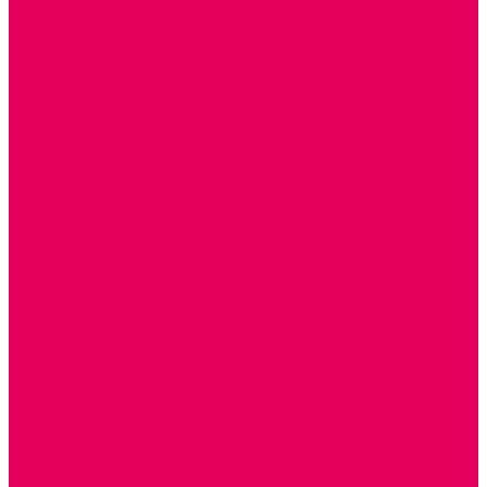
ДОМА и МЕБЕЛЬ ДЛЯ КУКОЛ
ОБРАЗНЫЕ ИГРУШКИ
ДЛЯ УБОРКИ
ДЛЯ СТИРКИ и ГЛАЖКИ
КУХНЯ
ПОСУДА и МЕЛКАЯ БЫТОВАЯ ТЕХНИКА
ПРОДУКТЫ
МАГАЗИН
БОЛЬНИЦА
МАСТЕРСКАЯ
ПАРИКМАХЕРСКАЯ
ТРАНСПОРТНЫЕ ИГРУШКИ
ПАРКОВКИ и ГАРАЖИ
ЛЕГКОВЫЕ
ГРУЗОВЫЕ
СПЕЦТЕХНИКА
СЛУЖЕБНЫЕ
ВОЕННЫЕ
САМОЛЕТЫ, ВЕРТОЛЕТЫ
ЖЕЛЕЗНАЯ ДОРОГА
ШКОЛА
ТЕМАТИЧЕСКИЕ НАБОРЫ
ТЕМАТИЧЕСКИЕ КОСТЮМЫ
ТЕАТРАЛИЗОВАННАЯ ДЕЯТЕЛЬНОСТЬ
МУЗЫКАЛЬНЫЕ ИНСТРУМЕНТЫ