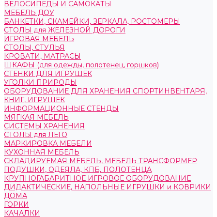
ВЕЛОСИПЕДЫ И САМОКАТЫ
МЕБЕЛЬ ДОУ
БАНКЕТКИ, СКАМЕЙКИ, ЗЕРКАЛА, РОСТОМЕРЫ
СТОЛЫ для ЖЕЛЕЗНОЙ ДОРОГИ
ИГРОВАЯ МЕБЕЛЬ
СТОЛЫ, СТУЛЬЯ
КРОВАТИ, МАТРАСЫ
ШКАФЫ (для одежды, полотенец, горшков)
СТЕНКИ ДЛЯ ИГРУШЕК
УГОЛКИ ПРИРОДЫ
ОБОРУДОВАНИЕ ДЛЯ ХРАНЕНИЯ СПОРТИНВЕНТАРЯ,
КНИГ, ИГРУШЕК
ИНФОРМАЦИОННЫЕ СТЕНДЫ
МЯГКАЯ МЕБЕЛЬ
СИСТЕМЫ ХРАНЕНИЯ
СТОЛЫ для ЛЕГО
МАРКИРОВКА МЕБЕЛИ
КУХОННАЯ МЕБЕЛЬ
СКЛАДИРУЕМАЯ МЕБЕЛЬ, МЕБЕЛЬ ТРАНСФОРМЕР
ПОДУШКИ, ОДЕЯЛА, КПБ, ПОЛОТЕНЦА
КРУПНОГАБАРИТНОЕ ИГРОВОЕ ОБОРУДОВАНИЕ
ДИДАКТИЧЕСКИЕ, НАПОЛЬНЫЕ ИГРУШКИ и КОВРИКИ
ДОМА
ГОРКИ
КАЧАЛКИ