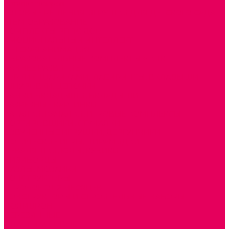
Каталог товаров
ГОТОВЫЕ РЕШЕНИЯ ИГРУШКИ ДЛЯ ДЕТСКОГО САДА
STEM ОБРАЗОВАНИЕ
КОМПЛЕКТЫ РППС ДОО
ЭМОЦИОНАЛЬНЫЙ ИНТЕЛЛЕКТ
ДЕТСКАЯ АНИМАЦИЯ
ОБРАЗОВАТЕЛЬНЫЕ КОМПЛЕКТЫ + КПК
РАННЕЕ РАЗВИТИЕ
ГОРКИ С ШАРИКАМИ, ЛАБИРИНТЫ, ВКЛАДЫШИ
ШНУРОВКИ, ЦЕПОЧКИ
РАМКИ-ВКЛАДЫШИ, ВКЛАДЫШИ
РАЗРЕЗНЫЕ КАРТИНКИ
КАТАЛКИ, КАЧАЛКИ, ИГРОВЫЕ КОМПЛЕКСЫ
СОРТИРОВЩИКИ, СТУЧАЛКИ
ОЗВУЧЕННЫЕ ИГРУШКИ, ДЕРГУНЧИКИ
ЛОГИЧЕСКИЕ ИГРЫ, ПИРАМИДКИ
НЕВАЛЯШКИ, ЮЛЫ, КУБИКИ
БИЗИБОРДЫ
ПАЗЛЫ, МОЗАИКИ
КОНСТРУКТОРЫ
ИГРОВОЕ ОТ 2 МЕСЯЦЕВ
КОНСТРУКТОРЫ И СТРОИТЕЛЬНЫЕ НАБОРЫ
ПОЛИДРОН
ДЕРЕВЯННЫЕ
ПЛАСТМАССОВЫЕ