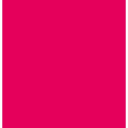
ДОСУГОВЫЕ ИГРЫ И ГОЛОВОЛОМКИ
ДОМИНО
ЛОТО
ШАХМАТЫ, ШАШКИ
ГОЛОВОЛОМКИ
НАПОЛЬНЫЕ
НАСТОЛЬНЫЕ
МАТЕРИАЛЫ МОНТЕССОРИ
ПЕСОК и ВОДА ИГРЫ и ОБОРУДОВАНИЕ
СЕНСОМОТОРНОЕ РАЗВИТИЕ
РАЗВИТИЕ РЕЧИ и ОБУЧЕНИЕ ГРАМОТЕ
ГРАФОМОТОРНОЕ РАЗВИТИЕ
ИНОСТРАННЫЕ ЯЗЫКИ
ЭЛЕМЕНТАРНЫЕ МАТЕМАТИЧЕСКИЕ ПРЕДСТАВЛЕНИЯ
ИССЛЕДОВАТЕЛЬСКАЯ ДЕЯТЕЛЬНОСТЬ
ПРАВИЛА ДОРОЖНОГО ДВИЖЕНИЯ и ОБЖ
ОЗНАКОМЛЕНИЕ С СОЛНЕЧНОЙ СИСТЕМОЙ
СОЦИАЛЬНОЕ ВОСПИТАНИЕ
ИГРЫ ВОСКОБОВИЧА
ПОДГОТОВКА К ШКОЛЕ
ОКРУЖАЮЩИЙ МИР
ИГРЫ НА ЛИПУЧКАХ из ПЛАСТИКА
ИГРЫ НА ЛИПУЧКАХ из ФЕТРА
ИЗОБРАЗИТЕЛЬНАЯ ДЕЯТЕЛЬНОСТЬ
ОБОРУДОВАНИЕ для ИЗО