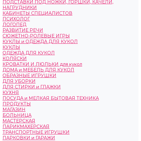
ПОДСТАВКИ ПОД НОЖКИ, ГОРШКИ, КАЧЕЛИ,
НАГРУДНИКИ
КАБИНЕТЫ СПЕЦИАЛИСТОВ
ПСИХОЛОГ
ЛОГОПЕД
РАЗВИТИЕ РЕЧИ
СЮЖЕТНО-РОЛЕВЫЕ ИГРЫ
КУКЛЫ и ОДЕЖДА ДЛЯ КУКОЛ
КУКЛЫ
ОДЕЖДА ДЛЯ КУКОЛ
КОЛЯСКИ
КРОВАТКИ И ЛЮЛЬКИ для кукол
ДОМА и МЕБЕЛЬ ДЛЯ КУКОЛ
ОБРАЗНЫЕ ИГРУШКИ
ДЛЯ УБОРКИ
ДЛЯ СТИРКИ и ГЛАЖКИ
КУХНЯ
ПОСУДА и МЕЛКАЯ БЫТОВАЯ ТЕХНИКА
ПРОДУКТЫ
МАГАЗИН
БОЛЬНИЦА
МАСТЕРСКАЯ
ПАРИКМАХЕРСКАЯ
ТРАНСПОРТНЫЕ ИГРУШКИ
ПАРКОВКИ и ГАРАЖИ