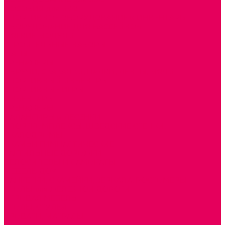
ПОСОБИЯ для ИЗО
СПОРТИВНОЕ ОБОРУДОВАНИЕ и ИНВЕНТАРЬ
ОБОРУДОВАНИЕ ДЛЯ БАССЕЙНОВ
МЯГКИЕ МОДУЛИ
СТРОИТЕЛЬНЫЕ НАБОРЫ
МАТЫ
ТРЕНАЖЕРЫ
ОБРУЧИ, СКАКАЛКИ, ПАЛКИ, ЛЕНТЫ, МЯЧИ
СПОРТИВНЫЙ ИНВЕНТРЬ
СПОРТИВНЫЕ ИГРЫ
ИНВЕНТАРЬ
ТРЕНАЖЕРЫ
БАЛАНСИРЫ и ЛЕСЕНКИ
СПОРТКОМПЛЕКСЫ, ШВЕДСКИЕ СТЕНКИ,
СКАЛОДРОМЫ
СКАМЬИ ГИМНАСТИЧЕСКИЕ
ТАКТИЛЬНЫЕ ДОРОЖКИ
ВЕЛОСИПЕДЫ И САМОКАТЫ
МЕБЕЛЬ ДОУ
БАНКЕТКИ, СКАМЕЙКИ, ЗЕРКАЛА, РОСТОМЕРЫ
СТОЛЫ для ЖЕЛЕЗНОЙ ДОРОГИ
ИГРОВАЯ МЕБЕЛЬ
СТОЛЫ, СТУЛЬЯ
КРОВАТИ, МАТРАСЫ