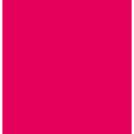
ИЗ ПВХ
МАГНИТНЫЕ
РОБОТОТЕХНИЧЕСКИЕ
МЕТАЛЛИЧЕСКИЕ
ЛЕГО для ДОУ
НАУЧНО-ПОЗНАВАТЕЛЬНЫЕ
ОБОРУДОВАНИЕ ГРУПП для детей от 1 года
КРОВАТИ МАТРАЦЫ КПБ
ХОДУНКИ
СТУЛЬЧИК ДЛЯ КОРМЛЕНИЯ
КОЛЯСКИ
МАНЕЖИ
КОМОДЫ
ПОДСТАВКИ ПОД НОЖКИ, ГОРШКИ, КАЧЕЛИ,
НАГРУДНИКИ
КАБИНЕТЫ СПЕЦИАЛИСТОВ
ПСИХОЛОГ
ЛОГОПЕД
РАЗВИТИЕ РЕЧИ
СЮЖЕТНО-РОЛЕВЫЕ ИГРЫ
КУКЛЫ и ОДЕЖДА ДЛЯ КУКОЛ
КУКЛЫ
ОДЕЖДА ДЛЯ КУКОЛ
КОЛЯСКИ
КРОВАТКИ И ЛЮЛЬКИ для кукол