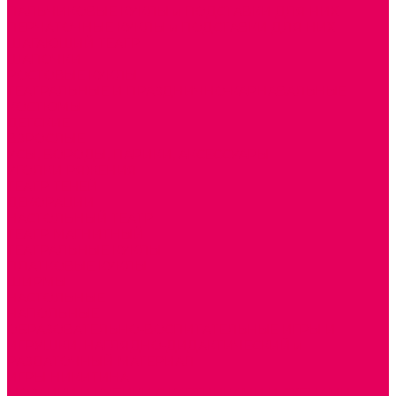
ПАЛЬЧИКОВЫЕ КУКЛЫ и ПОДСТАВКИ ДЛЯ НИХ
ПЕРЧАТОЧНЫЕ КУКЛЫ и ПОДСТАВКИ ДЛЯ НИХ
ШАГАЮЩИЙ ТЕАТР
ШАПОЧКИ
РОСТОВЫЕ КУКЛЫ
ТЕАТРАЛЬНЫЕ И ПРАЗДНИЧНО-КАРНАВАЛЬНЫЕ
КОСТЮМЫ
ДЕТСКИЕ
ВЗРОСЛЫЕ
УСЫ, БОРОДЫ, ПАРИКИ, АКСЕССУАРЫ
УГОЛКИ РЯЖЕНИЯ
ТЕАТР ТЕНЕЙ
ДЕКОРАЦИИ
НАСТОЛЬНЫЙ ТЕАТР
ТЕАТР МАГНИТНЫЙ
ТЕАТРАЛЬНЫЕ КУКЛЫ
ПЛАТКОВЫЕ КУКЛЫ
ШИРМЫ
НАСТОЛЬНЫЕ
НАПОЛЬНЫЕ
ОБРАЗОВАТЕЛЬНО-ВОСПИТАТЕЛЬНЫЕ ИГРЫ И
ИГРУШКИ, НАГЛЯДНО-ДИДАКТИЧЕСКИЙ и
РАЗДАТОЧНЫЙ МАТЕРИАЛ
ИГРЫ НИКИТИНА
МОЗАИКИ И КУБИКИ С КАРТИНКАМИ И СХЕМАМИ