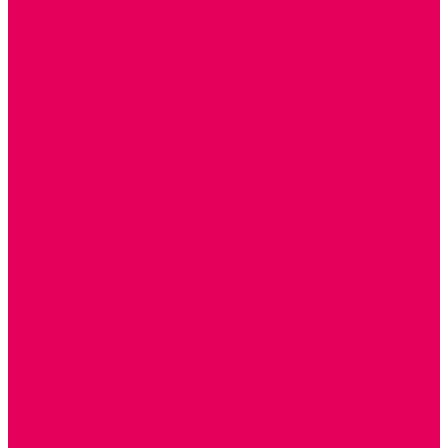
ИНФОРМАЦИОННО-КОММУНИКАЦИОННЫЕ
ТЕХНОЛОГИИ
РОБОТОТЕХНИКА
НЕЙРОПИЛОТИРОВАНИЕ
ИСКУССТВЕННЫЙ ИНТЕЛЛЕКТ
АЛГОРИТМИКА В ДОУ
КОНСТРУИРОВАНИЕ И ПРОГРАММИРОВАНИЕ
РОБОТОТЕХНИКА ДЛЯ НАЧАЛЬНОЙ ШКОЛЫ
Работа с юр.лицами
Работа с ДОУ
Работа с ИП и ООО
Методическая поддержка
Блог
Учебно-методический центр ФИСО
Модульная программа СТЕМ
Образовательный портал Элтиленд
Комплекты для дооснащения РППС в ДОО
Помощь
Доставка
Обмен и возврат
Оплата
Скачать Мультстудию
Скачать каталоги
О компании
Контакты