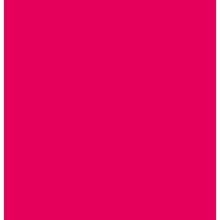
ГОТОВЫЕ РЕШЕНИЯ ИГРУШКИ ДЛЯ ДЕТСКОГО САДА
STEM ОБРАЗОВАНИЕ
КОМПЛЕКТЫ РППС ДОО
ЭМОЦИОНАЛЬНЫЙ ИНТЕЛЛЕКТ
РАННЕЕ РАЗВИТИЕ
ГОРКИ С ШАРИКАМИ, ЛАБИРИНТЫ, ВКЛАДЫШИ
ШНУРОВКИ, ЦЕПОЧКИ
РАМКИ-ВКЛАДЫШИ, ВКЛАДЫШИ
КОНСТРУКТОРЫ И СТРОИТЕЛЬНЫЕ НАБОРЫ
ПОЛИДРОН
ДЕРЕВЯННЫЕ
ПЛАСТМАССОВЫЕ
ОБОРУДОВАНИЕ ГРУПП для детей от 1 года
КРОВАТИ МАТРАЦЫ КПБ
ХОДУНКИ
СТУЛЬЧИК ДЛЯ КОРМЛЕНИЯ
КАБИНЕТЫ СПЕЦИАЛИСТОВ
ПСИХОЛОГ
ЛОГОПЕД
СЮЖЕТНО-РОЛЕВЫЕ ИГРЫ
КУКЛЫ и ОДЕЖДА ДЛЯ КУКОЛ
КОЛЯСКИ
КРОВАТКИ И ЛЮЛЬКИ для кукол
ТЕАТРАЛИЗОВАННАЯ ДЕЯТЕЛЬНОСТЬ
МУЗЫКАЛЬНЫЕ ИНСТРУМЕНТЫ