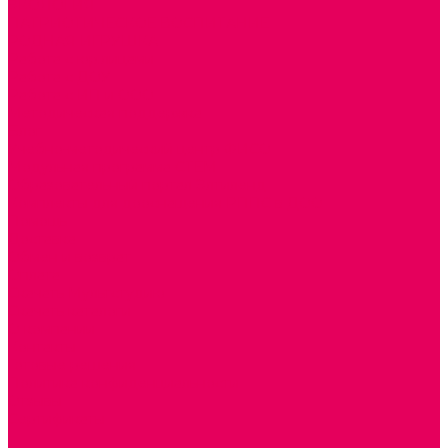
ЭКОЛОГИЯ
ПАТРИОТИЧЕСКОЕ ВОСПИТАНИЕ
РОДНАЯ ИГРУШКА
Работа с юр.лицами
Работа с ДОУ
Работа с ИП и ООО
Методическая поддержка
Блог
Учебно-методический центр ФИСО
Модульная программа СТЕМ
Образовательный портал Элтиленд
Комплекты для дооснащения РППС в ДОО
Помощь
Доставка
Обмен и возврат
Оплата
Скачать Мультстудию
Скачать каталоги
О компании
Контакты
Готовые решения
Политика конфиденциальности
Отзывы
Сертификаты
...