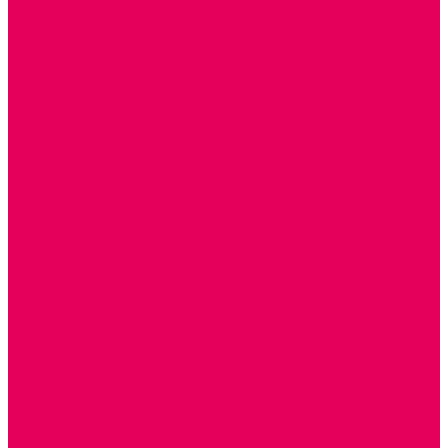
МОЗАИКИ НАСТЕННЫЕ
СЕНСОРНАЯ КОМНАТА
МЯГКАЯ СРЕДА
СВЕТОВЫЕ ПРИБОРЫ
ДОПОЛНИТЕЛЬНО
НАСТЕННОЕ ОБОРУДОВАНИЕ
НАЦИОНАЛЬНЫЕ ПРОЕКТЫ
ЭКОЛОГИЯ
ПАТРИОТИЧЕСКОЕ ВОСПИТАНИЕ
ИГРУШКИ-ЗАБАВЫ, НАРОДНЫЕ ИГРУШКИ
НАРОДНЫЕ ПРОМЫСЛЫ
ДЫМКА
КАРГОПОЛЬ
ХОХЛОМА
ГОРОДЕЦ
ГЖЕЛЬ
МЕЗЕНЬ
ФИЛИМОНОВО
РОДНАЯ ИГРУШКА
СЕМЬЯ. СЕМЕЙНЫЕ ЦЕННОСТИ.
ФИНАНСОВАЯ ГРАМОТНОСТЬ
ДОСТУПНАЯ СРЕДА
ТАКТИЛЬНЫЕ ОЩУЩЕНИЯ
РЕАБИЛИТАЦИЯ
ЦИФРОВАЯ ОБРАЗОВАТЕЛЬНАЯ СРЕДА