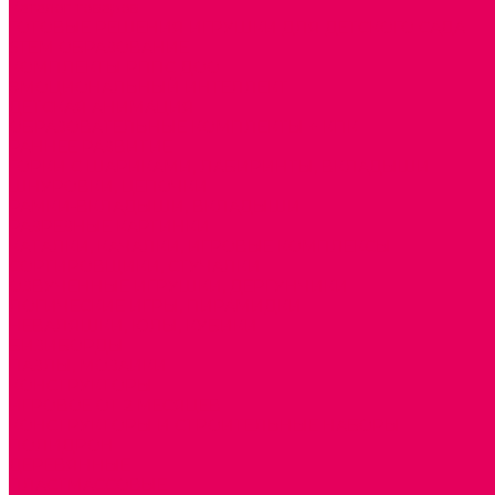
Каталог товаров
ГОТОВЫЕ РЕШЕНИЯ ИГРУШКИ ДЛЯ ДЕТСКОГО САДА
STEM ОБРАЗОВАНИЕ
КОМПЛЕКТЫ РППС ДОО
ЭМОЦИОНАЛЬНЫЙ ИНТЕЛЛЕКТ
ДЕТСКАЯ АНИМАЦИЯ
ОБРАЗОВАТЕЛЬНЫЕ КОМПЛЕКТЫ + КПК
РАННЕЕ РАЗВИТИЕ
ГОРКИ С ШАРИКАМИ, ЛАБИРИНТЫ, ВКЛАДЫШИ
ШНУРОВКИ, ЦЕПОЧКИ
РАМКИ-ВКЛАДЫШИ, ВКЛАДЫШИ
РАЗРЕЗНЫЕ КАРТИНКИ
КАТАЛКИ, КАЧАЛКИ, ИГРОВЫЕ КОМПЛЕКСЫ
СОРТИРОВЩИКИ, СТУЧАЛКИ
ОЗВУЧЕННЫЕ ИГРУШКИ, ДЕРГУНЧИКИ
ЛОГИЧЕСКИЕ ИГРЫ, ПИРАМИДКИ
НЕВАЛЯШКИ, ЮЛЫ, КУБИКИ
БИЗИБОРДЫ
ПАЗЛЫ, МОЗАИКИ
КОНСТРУКТОРЫ
ИГРОВОЕ ОТ 2 МЕСЯЦЕВ
КОНСТРУКТОРЫ И СТРОИТЕЛЬНЫЕ НАБОРЫ
ПОЛИДРОН
ДЕРЕВЯННЫЕ
ПЛАСТМАССОВЫЕ