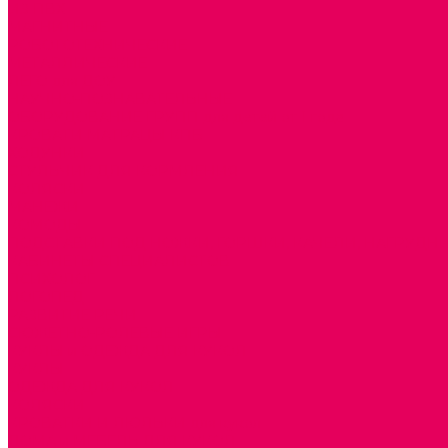
ИЗ ПВХ
МАГНИТНЫЕ
РОБОТОТЕХНИЧЕСКИЕ
МЕТАЛЛИЧЕСКИЕ
ЛЕГО для ДОУ
НАУЧНО-ПОЗНАВАТЕЛЬНЫЕ
ОБОРУДОВАНИЕ ГРУПП для детей от 1 года
КРОВАТИ МАТРАЦЫ КПБ
ХОДУНКИ
СТУЛЬЧИК ДЛЯ КОРМЛЕНИЯ
КОЛЯСКИ
МАНЕЖИ
КОМОДЫ
ПОДСТАВКИ ПОД НОЖКИ, ГОРШКИ, КАЧЕЛИ, НАГРУДН
КАБИНЕТЫ СПЕЦИАЛИСТОВ
ПСИХОЛОГ
ЛОГОПЕД
РАЗВИТИЕ РЕЧИ
СЮЖЕТНО-РОЛЕВЫЕ ИГРЫ
КУКЛЫ и ОДЕЖДА ДЛЯ КУКОЛ
КУКЛЫ
ОДЕЖДА ДЛЯ КУКОЛ
КОЛЯСКИ
КРОВАТКИ И ЛЮЛЬКИ для кукол
ДОМА и МЕБЕЛЬ ДЛЯ КУКОЛ