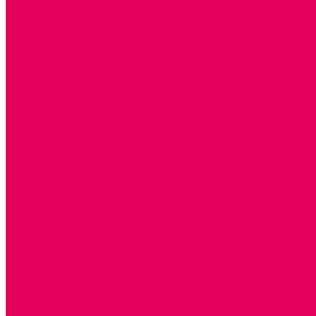
ЭКОЛОГИЯ
ПАТРИОТИЧЕСКОЕ ВОСПИТАНИЕ
РОДНАЯ ИГРУШКА
Работа с юр.лицами
Работа с ДОУ
Работа с ИП и ООО
Методическая поддержка
Блог
Учебно-методический центр ФИСО
Модульная программа СТЕМ
Образовательный портал Элтиленд
Комплекты для дооснащения РППС в ДОО
Помощь
Доставка
Обмен и возврат
Оплата
Скачать Мультстудию
Скачать каталоги
О компании
Контакты
Готовые решения
Политика конфиденциальности
Отзывы
Сертификаты
...