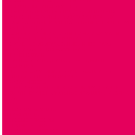
ТЕАТРАЛИЗОВАННАЯ ДЕЯТЕЛЬНОСТЬ
МУЗЫКАЛЬНЫЕ ИНСТРУМЕНТЫ
ПАЛЬЧИКОВЫЕ КУКЛЫ и ПОДСТАВКИ ДЛЯ НИХ
ПЕРЧАТОЧНЫЕ КУКЛЫ и ПОДСТАВКИ ДЛЯ НИХ
ОБРАЗОВАТЕЛЬНО-ВОСПИТАТЕЛЬНЫЕ ИГРЫ И ИГРУШК
ИГРЫ НИКИТИНА
МОЗАИКИ И КУБИКИ С КАРТИНКАМИ И СХЕМАМИ
ДОСУГОВЫЕ ИГРЫ И ГОЛОВОЛОМКИ
СПОРТИВНОЕ ОБОРУДОВАНИЕ и ИНВЕНТАРЬ
ОБОРУДОВАНИЕ ДЛЯ БАССЕЙНОВ
МЯГКИЕ МОДУЛИ
ОБРУЧИ, СКАКАЛКИ, ПАЛКИ, ЛЕНТЫ, МЯЧИ
МЕБЕЛЬ ДОУ
БАНКЕТКИ, СКАМЕЙКИ, ЗЕРКАЛА, РОСТОМЕРЫ
СТОЛЫ для ЖЕЛЕЗНОЙ ДОРОГИ
ИГРОВАЯ МЕБЕЛЬ
КРУПНОГАБАРИТНОЕ ИГРОВОЕ ОБОРУДОВАНИЕ
ДИДАКТИЧЕСКИЕ, НАПОЛЬНЫЕ ИГРУШКИ и КОВРИКИ
ДОМА
ГОРКИ
СЕНСОРНАЯ КОМНАТА
МЯГКАЯ СРЕДА
СВЕТОВЫЕ ПРИБОРЫ
ДОПОЛНИТЕЛЬНО
НАЦИОНАЛЬНЫЕ ПРОЕКТЫ