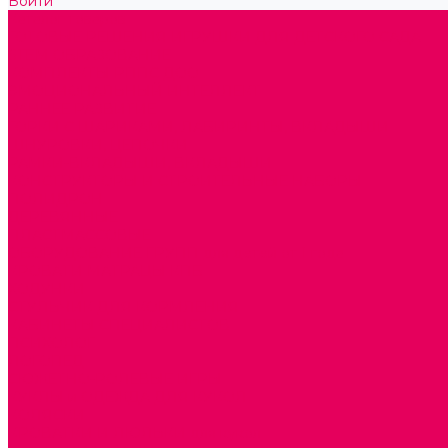
Войти
Каталог товаров
ГОТОВЫЕ РЕШЕНИЯ ИГРУШКИ ДЛЯ ДЕТСКОГО САДА
STEM ОБРАЗОВАНИЕ
КОМПЛЕКТЫ РППС ДОО
ЭМОЦИОНАЛЬНЫЙ ИНТЕЛЛЕКТ
РАННЕЕ РАЗВИТИЕ
ГОРКИ С ШАРИКАМИ, ЛАБИРИНТЫ, ВКЛАДЫШИ
ШНУРОВКИ, ЦЕПОЧКИ
РАМКИ-ВКЛАДЫШИ, ВКЛАДЫШИ
КОНСТРУКТОРЫ И СТРОИТЕЛЬНЫЕ НАБОРЫ
ПОЛИДРОН
ДЕРЕВЯННЫЕ
ПЛАСТМАССОВЫЕ
ОБОРУДОВАНИЕ ГРУПП для детей от 1 года
КРОВАТИ МАТРАЦЫ КПБ
ХОДУНКИ
СТУЛЬЧИК ДЛЯ КОРМЛЕНИЯ
КАБИНЕТЫ СПЕЦИАЛИСТОВ
ПСИХОЛОГ
ЛОГОПЕД
СЮЖЕТНО-РОЛЕВЫЕ ИГРЫ
КУКЛЫ и ОДЕЖДА ДЛЯ КУКОЛ
КОЛЯСКИ
КРОВАТКИ И ЛЮЛЬКИ для кукол