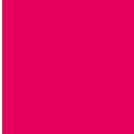
ОБРАЗНЫЕ ИГРУШКИ
ДЛЯ УБОРКИ
ДЛЯ СТИРКИ и ГЛАЖКИ
КУХНЯ
ПОСУДА и МЕЛКАЯ БЫТОВАЯ ТЕХНИКА
ПРОДУКТЫ
МАГАЗИН
БОЛЬНИЦА
МАСТЕРСКАЯ
ПАРИКМАХЕРСКАЯ
ТРАНСПОРТНЫЕ ИГРУШКИ
ПАРКОВКИ и ГАРАЖИ
ЛЕГКОВЫЕ
ГРУЗОВЫЕ
СПЕЦТЕХНИКА
СЛУЖЕБНЫЕ
ВОЕННЫЕ
САМОЛЕТЫ, ВЕРТОЛЕТЫ
ЖЕЛЕЗНАЯ ДОРОГА
ШКОЛА
ТЕМАТИЧЕСКИЕ НАБОРЫ
ТЕМАТИЧЕСКИЕ КОСТЮМЫ
ТЕАТРАЛИЗОВАННАЯ ДЕЯТЕЛЬНОСТЬ
МУЗЫКАЛЬНЫЕ ИНСТРУМЕНТЫ
ПАЛЬЧИКОВЫЕ КУКЛЫ и ПОДСТАВКИ ДЛЯ НИХ