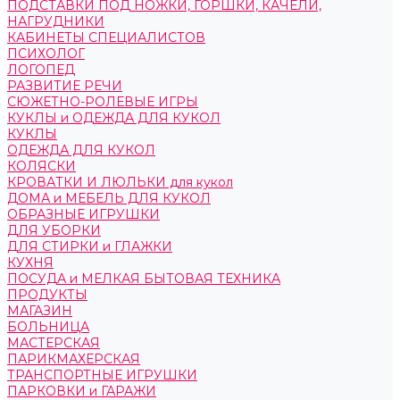
ПОДСТАВКИ ПОД НОЖКИ, ГОРШКИ, КАЧЕЛИ,
НАГРУДНИКИ
КАБИНЕТЫ СПЕЦИАЛИСТОВ
ПСИХОЛОГ
ЛОГОПЕД
РАЗВИТИЕ РЕЧИ
СЮЖЕТНО-РОЛЕВЫЕ ИГРЫ
КУКЛЫ и ОДЕЖДА ДЛЯ КУКОЛ
КУКЛЫ
ОДЕЖДА ДЛЯ КУКОЛ
КОЛЯСКИ
КРОВАТКИ И ЛЮЛЬКИ для кукол
ДОМА и МЕБЕЛЬ ДЛЯ КУКОЛ
ОБРАЗНЫЕ ИГРУШКИ
ДЛЯ УБОРКИ
ДЛЯ СТИРКИ и ГЛАЖКИ
КУХНЯ
ПОСУДА и МЕЛКАЯ БЫТОВАЯ ТЕХНИКА
ПРОДУКТЫ
МАГАЗИН
БОЛЬНИЦА
МАСТЕРСКАЯ
ПАРИКМАХЕРСКАЯ
ТРАНСПОРТНЫЕ ИГРУШКИ
ПАРКОВКИ и ГАРАЖИ