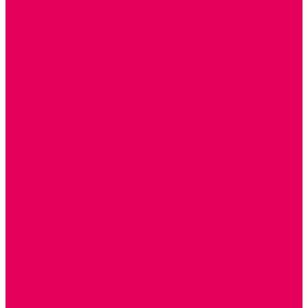
ДОМА и МЕБЕЛЬ ДЛЯ КУКОЛ
ОБРАЗНЫЕ ИГРУШКИ
ДЛЯ УБОРКИ
ДЛЯ СТИРКИ и ГЛАЖКИ
КУХНЯ
ПОСУДА и МЕЛКАЯ БЫТОВАЯ ТЕХНИКА
ПРОДУКТЫ
МАГАЗИН
БОЛЬНИЦА
МАСТЕРСКАЯ
ПАРИКМАХЕРСКАЯ
ТРАНСПОРТНЫЕ ИГРУШКИ
ПАРКОВКИ и ГАРАЖИ
ЛЕГКОВЫЕ
ГРУЗОВЫЕ
СПЕЦТЕХНИКА
СЛУЖЕБНЫЕ
ВОЕННЫЕ
САМОЛЕТЫ, ВЕРТОЛЕТЫ
ЖЕЛЕЗНАЯ ДОРОГА
ШКОЛА
ТЕМАТИЧЕСКИЕ НАБОРЫ
ТЕМАТИЧЕСКИЕ КОСТЮМЫ
ТЕАТРАЛИЗОВАННАЯ ДЕЯТЕЛЬНОСТЬ
МУЗЫКАЛЬНЫЕ ИНСТРУМЕНТЫ