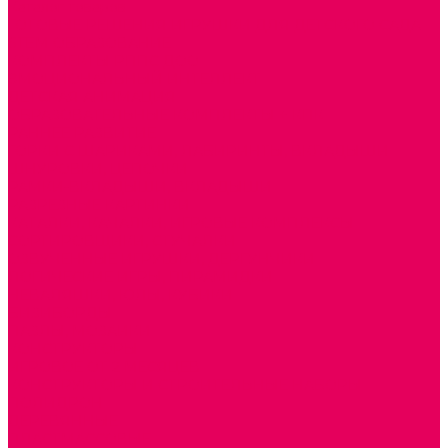
Каталог товаров
ГОТОВЫЕ РЕШЕНИЯ ИГРУШКИ ДЛЯ ДЕТСКОГО САДА
STEM ОБРАЗОВАНИЕ
КОМПЛЕКТЫ РППС ДОО
ЭМОЦИОНАЛЬНЫЙ ИНТЕЛЛЕКТ
ДЕТСКАЯ АНИМАЦИЯ
ОБРАЗОВАТЕЛЬНЫЕ КОМПЛЕКТЫ + КПК
РАННЕЕ РАЗВИТИЕ
ГОРКИ С ШАРИКАМИ, ЛАБИРИНТЫ, ВКЛАДЫШИ
ШНУРОВКИ, ЦЕПОЧКИ
РАМКИ-ВКЛАДЫШИ, ВКЛАДЫШИ
РАЗРЕЗНЫЕ КАРТИНКИ
КАТАЛКИ, КАЧАЛКИ, ИГРОВЫЕ КОМПЛЕКСЫ
СОРТИРОВЩИКИ, СТУЧАЛКИ
ОЗВУЧЕННЫЕ ИГРУШКИ, ДЕРГУНЧИКИ
ЛОГИЧЕСКИЕ ИГРЫ, ПИРАМИДКИ
НЕВАЛЯШКИ, ЮЛЫ, КУБИКИ
БИЗИБОРДЫ
ПАЗЛЫ, МОЗАИКИ
КОНСТРУКТОРЫ
ИГРОВОЕ ОТ 2 МЕСЯЦЕВ
КОНСТРУКТОРЫ И СТРОИТЕЛЬНЫЕ НАБОРЫ
ПОЛИДРОН
ДЕРЕВЯННЫЕ
ПЛАСТМАССОВЫЕ