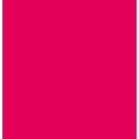
ИЗ ПВХ
МАГНИТНЫЕ
РОБОТОТЕХНИЧЕСКИЕ
МЕТАЛЛИЧЕСКИЕ
ЛЕГО для ДОУ
НАУЧНО-ПОЗНАВАТЕЛЬНЫЕ
ОБОРУДОВАНИЕ ГРУПП для детей от 1 года
КРОВАТИ МАТРАЦЫ КПБ
ХОДУНКИ
СТУЛЬЧИК ДЛЯ КОРМЛЕНИЯ
КОЛЯСКИ
МАНЕЖИ
КОМОДЫ
ПОДСТАВКИ ПОД НОЖКИ, ГОРШКИ, КАЧЕЛИ,
НАГРУДНИКИ
КАБИНЕТЫ СПЕЦИАЛИСТОВ
ПСИХОЛОГ
ЛОГОПЕД
РАЗВИТИЕ РЕЧИ
СЮЖЕТНО-РОЛЕВЫЕ ИГРЫ
КУКЛЫ и ОДЕЖДА ДЛЯ КУКОЛ
КУКЛЫ
ОДЕЖДА ДЛЯ КУКОЛ
КОЛЯСКИ
КРОВАТКИ И ЛЮЛЬКИ для кукол