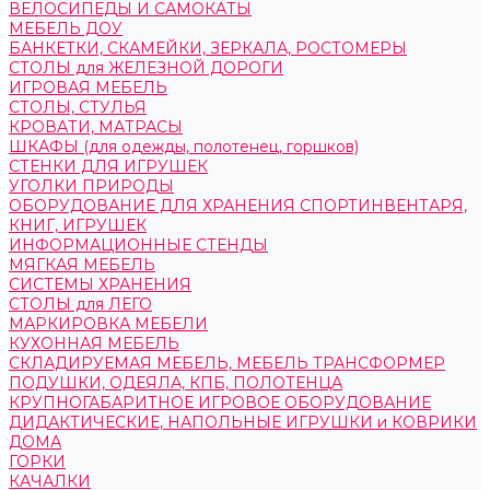
ВЕЛОСИПЕДЫ И САМОКАТЫ
МЕБЕЛЬ ДОУ
БАНКЕТКИ, СКАМЕЙКИ, ЗЕРКАЛА, РОСТОМЕРЫ
СТОЛЫ для ЖЕЛЕЗНОЙ ДОРОГИ
ИГРОВАЯ МЕБЕЛЬ
СТОЛЫ, СТУЛЬЯ
КРОВАТИ, МАТРАСЫ
ШКАФЫ (для одежды, полотенец, горшков)
СТЕНКИ ДЛЯ ИГРУШЕК
УГОЛКИ ПРИРОДЫ
ОБОРУДОВАНИЕ ДЛЯ ХРАНЕНИЯ СПОРТИНВЕНТАРЯ,
КНИГ, ИГРУШЕК
ИНФОРМАЦИОННЫЕ СТЕНДЫ
МЯГКАЯ МЕБЕЛЬ
СИСТЕМЫ ХРАНЕНИЯ
СТОЛЫ для ЛЕГО
МАРКИРОВКА МЕБЕЛИ
КУХОННАЯ МЕБЕЛЬ
СКЛАДИРУЕМАЯ МЕБЕЛЬ, МЕБЕЛЬ ТРАНСФОРМЕР
ПОДУШКИ, ОДЕЯЛА, КПБ, ПОЛОТЕНЦА
КРУПНОГАБАРИТНОЕ ИГРОВОЕ ОБОРУДОВАНИЕ
ДИДАКТИЧЕСКИЕ, НАПОЛЬНЫЕ ИГРУШКИ и КОВРИКИ
ДОМА
ГОРКИ
КАЧАЛКИ