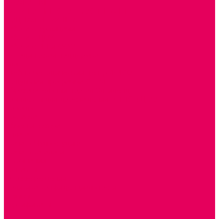
ЭКОЛОГИЯ
ПАТРИОТИЧЕСКОЕ ВОСПИТАНИЕ
РОДНАЯ ИГРУШКА
Работа с юр.лицами
Работа с ДОУ
Работа с ИП и ООО
Методическая поддержка
Блог
Учебно-методический центр ФИСО
Модульная программа СТЕМ
Образовательный портал Элтиленд
Комплекты для дооснащения РППС в ДОО
Помощь
Доставка
Обмен и возврат
Оплата
Скачать Мультстудию
Скачать каталоги
О компании
Контакты
Готовые решения
Политика конфиденциальности
Отзывы
Сертификаты
...