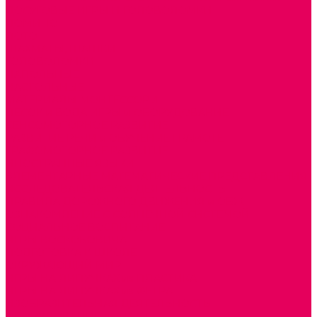
ДОСУГОВЫЕ ИГРЫ И ГОЛОВОЛОМКИ
ДОМИНО
ЛОТО
ШАХМАТЫ, ШАШКИ
ГОЛОВОЛОМКИ
НАПОЛЬНЫЕ
НАСТОЛЬНЫЕ
МАТЕРИАЛЫ МОНТЕССОРИ
ПЕСОК и ВОДА ИГРЫ и ОБОРУДОВАНИЕ
СЕНСОМОТОРНОЕ РАЗВИТИЕ
РАЗВИТИЕ РЕЧИ и ОБУЧЕНИЕ ГРАМОТЕ
ГРАФОМОТОРНОЕ РАЗВИТИЕ
ИНОСТРАННЫЕ ЯЗЫКИ
ЭЛЕМЕНТАРНЫЕ МАТЕМАТИЧЕСКИЕ ПРЕДСТАВЛЕНИЯ
ИССЛЕДОВАТЕЛЬСКАЯ ДЕЯТЕЛЬНОСТЬ
ПРАВИЛА ДОРОЖНОГО ДВИЖЕНИЯ и ОБЖ
ОЗНАКОМЛЕНИЕ С СОЛНЕЧНОЙ СИСТЕМОЙ
СОЦИАЛЬНОЕ ВОСПИТАНИЕ
ИГРЫ ВОСКОБОВИЧА
ПОДГОТОВКА К ШКОЛЕ
ОКРУЖАЮЩИЙ МИР
ИГРЫ НА ЛИПУЧКАХ из ПЛАСТИКА
ИГРЫ НА ЛИПУЧКАХ из ФЕТРА
ИЗОБРАЗИТЕЛЬНАЯ ДЕЯТЕЛЬНОСТЬ
ОБОРУДОВАНИЕ для ИЗО