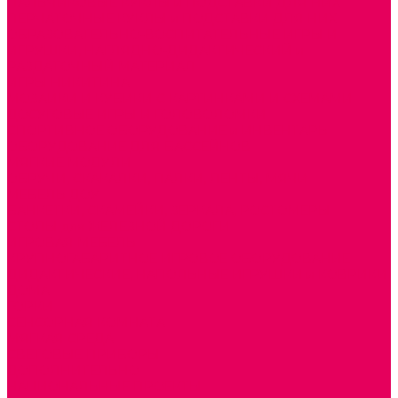
ПАЛЬЧИКОВЫЕ КУКЛЫ и ПОДСТАВКИ ДЛЯ НИХ
ПЕРЧАТОЧНЫЕ КУКЛЫ и ПОДСТАВКИ ДЛЯ НИХ
ОБРАЗОВАТЕЛЬНО-ВОСПИТАТЕЛЬНЫЕ ИГРЫ И
ИГРУШКИ, НАГЛЯДНО-ДИДАКТИЧЕСКИЙ и
РАЗДАТОЧНЫЙ МАТЕРИАЛ
ИГРЫ НИКИТИНА
МОЗАИКИ И КУБИКИ С КАРТИНКАМИ И СХЕМАМИ
ДОСУГОВЫЕ ИГРЫ И ГОЛОВОЛОМКИ
СПОРТИВНОЕ ОБОРУДОВАНИЕ и ИНВЕНТАРЬ
ОБОРУДОВАНИЕ ДЛЯ БАССЕЙНОВ
МЯГКИЕ МОДУЛИ
ОБРУЧИ, СКАКАЛКИ, ПАЛКИ, ЛЕНТЫ, МЯЧИ
МЕБЕЛЬ ДОУ
БАНКЕТКИ, СКАМЕЙКИ, ЗЕРКАЛА, РОСТОМЕРЫ
СТОЛЫ для ЖЕЛЕЗНОЙ ДОРОГИ
ИГРОВАЯ МЕБЕЛЬ
КРУПНОГАБАРИТНОЕ ИГРОВОЕ ОБОРУДОВАНИЕ
ДИДАКТИЧЕСКИЕ, НАПОЛЬНЫЕ ИГРУШКИ и КОВРИКИ
ДОМА
ГОРКИ
СЕНСОРНАЯ КОМНАТА
МЯГКАЯ СРЕДА
СВЕТОВЫЕ ПРИБОРЫ
ДОПОЛНИТЕЛЬНО
НАЦИОНАЛЬНЫЕ ПРОЕКТЫ