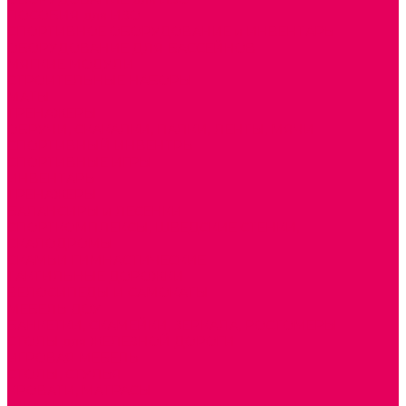
ПОСОБИЯ для ИЗО
СПОРТИВНОЕ ОБОРУДОВАНИЕ и ИНВЕНТАРЬ
ОБОРУДОВАНИЕ ДЛЯ БАССЕЙНОВ
МЯГКИЕ МОДУЛИ
СТРОИТЕЛЬНЫЕ НАБОРЫ
МАТЫ
ТРЕНАЖЕРЫ
ОБРУЧИ, СКАКАЛКИ, ПАЛКИ, ЛЕНТЫ, МЯЧИ
СПОРТИВНЫЙ ИНВЕНТРЬ
СПОРТИВНЫЕ ИГРЫ
ИНВЕНТАРЬ
ТРЕНАЖЕРЫ
БАЛАНСИРЫ и ЛЕСЕНКИ
СПОРТКОМПЛЕКСЫ, ШВЕДСКИЕ СТЕНКИ,
СКАЛОДРОМЫ
СКАМЬИ ГИМНАСТИЧЕСКИЕ
ТАКТИЛЬНЫЕ ДОРОЖКИ
ВЕЛОСИПЕДЫ И САМОКАТЫ
МЕБЕЛЬ ДОУ
БАНКЕТКИ, СКАМЕЙКИ, ЗЕРКАЛА, РОСТОМЕРЫ
СТОЛЫ для ЖЕЛЕЗНОЙ ДОРОГИ
ИГРОВАЯ МЕБЕЛЬ
СТОЛЫ, СТУЛЬЯ
КРОВАТИ, МАТРАСЫ