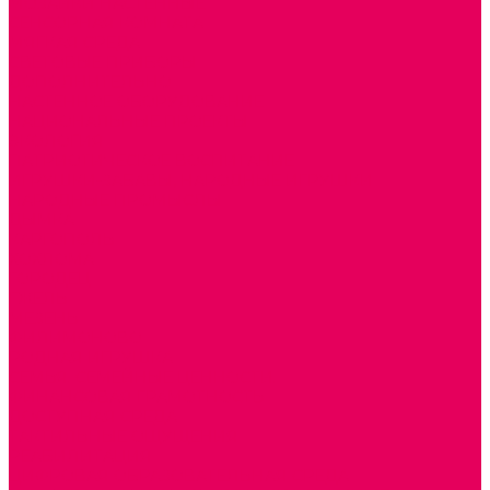
МОЗАИКИ НАСТЕННЫЕ
СЕНСОРНАЯ КОМНАТА
МЯГКАЯ СРЕДА
СВЕТОВЫЕ ПРИБОРЫ
ДОПОЛНИТЕЛЬНО
НАСТЕННОЕ ОБОРУДОВАНИЕ
НАЦИОНАЛЬНЫЕ ПРОЕКТЫ
ЭКОЛОГИЯ
ПАТРИОТИЧЕСКОЕ ВОСПИТАНИЕ
ИГРУШКИ-ЗАБАВЫ, НАРОДНЫЕ ИГРУШКИ
НАРОДНЫЕ ПРОМЫСЛЫ
ДЫМКА
КАРГОПОЛЬ
ХОХЛОМА
ГОРОДЕЦ
ГЖЕЛЬ
МЕЗЕНЬ
ФИЛИМОНОВО
РОДНАЯ ИГРУШКА
СЕМЬЯ. СЕМЕЙНЫЕ ЦЕННОСТИ.
ФИНАНСОВАЯ ГРАМОТНОСТЬ
ДОСТУПНАЯ СРЕДА
ТАКТИЛЬНЫЕ ОЩУЩЕНИЯ
РЕАБИЛИТАЦИЯ
ЦИФРОВАЯ ОБРАЗОВАТЕЛЬНАЯ СРЕДА