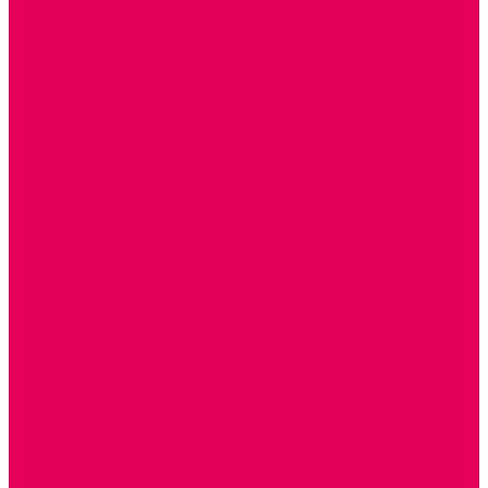
ПАЛЬЧИКОВЫЕ КУКЛЫ и ПОДСТАВКИ ДЛЯ НИХ
ПЕРЧАТОЧНЫЕ КУКЛЫ и ПОДСТАВКИ ДЛЯ НИХ
ШАГАЮЩИЙ ТЕАТР
ШАПОЧКИ
РОСТОВЫЕ КУКЛЫ
ТЕАТРАЛЬНЫЕ И ПРАЗДНИЧНО-КАРНАВАЛЬНЫЕ
КОСТЮМЫ
ДЕТСКИЕ
ВЗРОСЛЫЕ
УСЫ, БОРОДЫ, ПАРИКИ, АКСЕССУАРЫ
УГОЛКИ РЯЖЕНИЯ
ТЕАТР ТЕНЕЙ
ДЕКОРАЦИИ
НАСТОЛЬНЫЙ ТЕАТР
ТЕАТР МАГНИТНЫЙ
ТЕАТРАЛЬНЫЕ КУКЛЫ
ПЛАТКОВЫЕ КУКЛЫ
ШИРМЫ
НАСТОЛЬНЫЕ
НАПОЛЬНЫЕ
ОБРАЗОВАТЕЛЬНО-ВОСПИТАТЕЛЬНЫЕ ИГРЫ И
ИГРУШКИ, НАГЛЯДНО-ДИДАКТИЧЕСКИЙ и
РАЗДАТОЧНЫЙ МАТЕРИАЛ
ИГРЫ НИКИТИНА
МОЗАИКИ И КУБИКИ С КАРТИНКАМИ И СХЕМАМИ