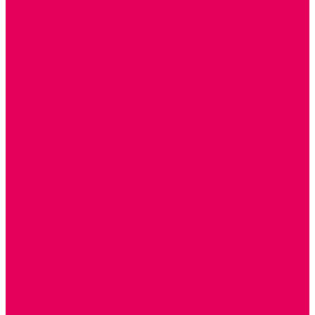
ИНФОРМАЦИОННО-КОММУНИКАЦИОННЫЕ
ТЕХНОЛОГИИ
РОБОТОТЕХНИКА
НЕЙРОПИЛОТИРОВАНИЕ
ИСКУССТВЕННЫЙ ИНТЕЛЛЕКТ
АЛГОРИТМИКА В ДОУ
КОНСТРУИРОВАНИЕ И ПРОГРАММИРОВАНИЕ
РОБОТОТЕХНИКА ДЛЯ НАЧАЛЬНОЙ ШКОЛЫ
Работа с юр.лицами
Работа с ДОУ
Работа с ИП и ООО
Методическая поддержка
Блог
Учебно-методический центр ФИСО
Модульная программа СТЕМ
Образовательный портал Элтиленд
Комплекты для дооснащения РППС в ДОО
Помощь
Доставка
Обмен и возврат
Оплата
Скачать Мультстудию
Скачать каталоги
О компании
Контакты