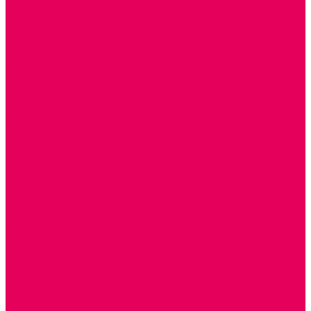
ШКАФЫ (для одежды, полотенец, горшков)
СТЕНКИ ДЛЯ ИГРУШЕК
УГОЛКИ ПРИРОДЫ
ОБОРУДОВАНИЕ ДЛЯ ХРАНЕНИЯ СПОРТИНВЕНТАРЯ,
КНИГ, ИГРУШЕК
ИНФОРМАЦИОННЫЕ СТЕНДЫ
МЯГКАЯ МЕБЕЛЬ
СИСТЕМЫ ХРАНЕНИЯ
СТОЛЫ для ЛЕГО
МАРКИРОВКА МЕБЕЛИ
КУХОННАЯ МЕБЕЛЬ
СКЛАДИРУЕМАЯ МЕБЕЛЬ, МЕБЕЛЬ ТРАНСФОРМЕР
ПОДУШКИ, ОДЕЯЛА, КПБ, ПОЛОТЕНЦА
КРУПНОГАБАРИТНОЕ ИГРОВОЕ ОБОРУДОВАНИЕ
ДИДАКТИЧЕСКИЕ, НАПОЛЬНЫЕ ИГРУШКИ и КОВРИКИ
ДОМА
ГОРКИ
КАЧАЛКИ
МАШИНКИ
ИГРОВЫЕ КОМПЛЕКСЫ и НАБОРЫ
МАНЕЖИ
КАЧЕЛИ
КОНСТРУКТОРЫ
ДИДАКТИЧЕСКИЕ ПАНЕЛИ и БИЗИБОРДЫ
ЭЛЕМЕНТЫ ДЕКОРА