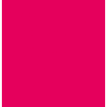
ГОТОВЫЕ РЕШЕНИЯ ИГРУШКИ ДЛЯ ДЕТСКОГО САДА
STEM ОБРАЗОВАНИЕ
КОМПЛЕКТЫ РППС ДОО
ЭМОЦИОНАЛЬНЫЙ ИНТЕЛЛЕКТ
РАННЕЕ РАЗВИТИЕ
ГОРКИ С ШАРИКАМИ, ЛАБИРИНТЫ, ВКЛАДЫШИ
ШНУРОВКИ, ЦЕПОЧКИ
РАМКИ-ВКЛАДЫШИ, ВКЛАДЫШИ
КОНСТРУКТОРЫ И СТРОИТЕЛЬНЫЕ НАБОРЫ
ПОЛИДРОН
ДЕРЕВЯННЫЕ
ПЛАСТМАССОВЫЕ
ОБОРУДОВАНИЕ ГРУПП для детей от 1 года
КРОВАТИ МАТРАЦЫ КПБ
ХОДУНКИ
СТУЛЬЧИК ДЛЯ КОРМЛЕНИЯ
КАБИНЕТЫ СПЕЦИАЛИСТОВ
ПСИХОЛОГ
ЛОГОПЕД
СЮЖЕТНО-РОЛЕВЫЕ ИГРЫ
КУКЛЫ и ОДЕЖДА ДЛЯ КУКОЛ
КОЛЯСКИ
КРОВАТКИ И ЛЮЛЬКИ для кукол
ТЕАТРАЛИЗОВАННАЯ ДЕЯТЕЛЬНОСТЬ
МУЗЫКАЛЬНЫЕ ИНСТРУМЕНТЫ