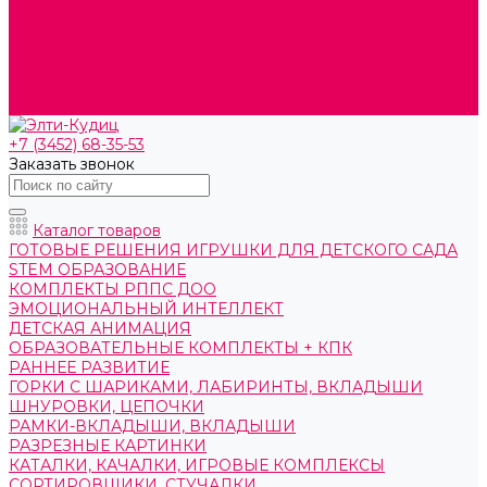
О компании
Контакты
Готовые решения
Политика конфиденциальности
Отзывы
Сертификаты
+7 (3452) 68-35-53
Заказать звонок
Каталог товаров
ГОТОВЫЕ РЕШЕНИЯ ИГРУШКИ ДЛЯ ДЕТСКОГО САДА
STEM ОБРАЗОВАНИЕ
КОМПЛЕКТЫ РППС ДОО
ЭМОЦИОНАЛЬНЫЙ ИНТЕЛЛЕКТ
ДЕТСКАЯ АНИМАЦИЯ
ОБРАЗОВАТЕЛЬНЫЕ КОМПЛЕКТЫ + КПК
РАННЕЕ РАЗВИТИЕ
ГОРКИ С ШАРИКАМИ, ЛАБИРИНТЫ, ВКЛАДЫШИ
ШНУРОВКИ, ЦЕПОЧКИ
РАМКИ-ВКЛАДЫШИ, ВКЛАДЫШИ
РАЗРЕЗНЫЕ КАРТИНКИ
КАТАЛКИ, КАЧАЛКИ, ИГРОВЫЕ КОМПЛЕКСЫ
СОРТИРОВЩИКИ, СТУЧАЛКИ