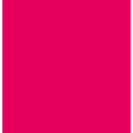
ДОПОЛНИТЕЛЬНО
НАЦИОНАЛЬНЫЕ ПРОЕКТЫ
ЭКОЛОГИЯ
ПАТРИОТИЧЕСКОЕ ВОСПИТАНИЕ
РОДНАЯ ИГРУШКА
Работа с юр.лицами
Работа с ДОУ
Работа с ИП и ООО
Методическая поддержка
Блог
Учебно-методический центр ФИСО
Модульная программа СТЕМ
Образовательный портал Элтиленд
Комплекты для дооснащения РППС в ДОО
Помощь
Доставка
Обмен и возврат
Оплата
Скачать Мультстудию
Скачать каталоги
О компании
Контакты
Готовые решения
Политика конфиденциальности
Отзывы