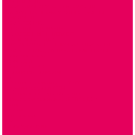
РЕАБИЛИТАЦИЯ
ЦИФРОВАЯ ОБРАЗОВАТЕЛЬНАЯ СРЕДА
ИНФОРМАЦИОННО-КОММУНИКАЦИОННЫЕ
ТЕХНОЛОГИИ
РОБОТОТЕХНИКА
НЕЙРОПИЛОТИРОВАНИЕ
ИСКУССТВЕННЫЙ ИНТЕЛЛЕКТ
АЛГОРИТМИКА В ДОУ
КОНСТРУИРОВАНИЕ И ПРОГРАММИРОВАНИЕ
РОБОТОТЕХНИКА ДЛЯ НАЧАЛЬНОЙ ШКОЛЫ
Работа с юр.лицами
Работа с ДОУ
Работа с ИП и ООО
Методическая поддержка
Блог
Учебно-методический центр ФИСО
Модульная программа СТЕМ
Образовательный портал Элтиленд
Комплекты для дооснащения РППС в ДОО
Помощь
Доставка
Обмен и возврат
Оплата
Скачать Мультстудию
Скачать каталоги