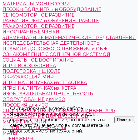
МАТЕРИАЛЫ МОНТЕССОРИ
ПЕСОК и ВОДА ИГРЫ и ОБОРУДОВАНИЕ
СЕНСОМОТОРНОЕ РАЗВИТИЕ
РАЗВИТИЕ РЕЧИ и ОБУЧЕНИЕ ГРАМОТЕ
ГРАФОМОТОРНОЕ РАЗВИТИЕ
ИНОСТРАННЫЕ ЯЗЫКИ
ЭЛЕМЕНТАРНЫЕ МАТЕМАТИЧЕСКИЕ ПРЕДСТАВЛЕНИЯ
ИССЛЕДОВАТЕЛЬСКАЯ ДЕЯТЕЛЬНОСТЬ
ПРАВИЛА ДОРОЖНОГО ДВИЖЕНИЯ и ОБЖ
ОЗНАКОМЛЕНИЕ С СОЛНЕЧНОЙ СИСТЕМОЙ
СОЦИАЛЬНОЕ ВОСПИТАНИЕ
ИГРЫ ВОСКОБОВИЧА
ПОДГОТОВКА К ШКОЛЕ
ОКРУЖАЮЩИЙ МИР
ИГРЫ НА ЛИПУЧКАХ из ПЛАСТИКА
ИГРЫ НА ЛИПУЧКАХ из ФЕТРА
ИЗОБРАЗИТЕЛЬНАЯ ДЕЯТЕЛЬНОСТЬ
ОБОРУДОВАНИЕ для ИЗО
ПОСОБИЯ для ИЗО
Сайт использует в своей работе
СПОРТИВНОЕ ОБОРУДОВАНИЕ и ИНВЕНТАРЬ
Яндекс.Метрику
и
cookie-файлы
. Если,
ОБОРУДОВАНИЕ ДЛЯ БАССЕЙНОВ
прочитав это сообщение, вы остаетесь на
Принять
МЯГКИЕ МОДУЛИ
сайте, это означает, что вы соглашаетесь на
СТРОИТЕЛЬНЫЕ НАБОРЫ
использование этих технологий.
МАТЫ
ТРЕНАЖЕРЫ