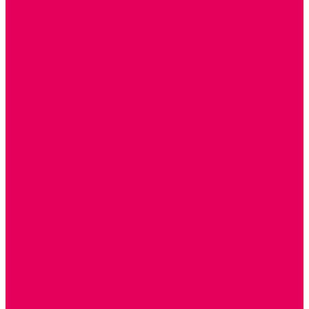
ИГРЫ НИКИТИНА
МОЗАИКИ И КУБИКИ С КАРТИНКАМИ И СХЕМАМИ
ДОСУГОВЫЕ ИГРЫ И ГОЛОВОЛОМКИ
ДОМИНО
ЛОТО
ШАХМАТЫ, ШАШКИ
ГОЛОВОЛОМКИ
НАПОЛЬНЫЕ
НАСТОЛЬНЫЕ
МАТЕРИАЛЫ МОНТЕССОРИ
ПЕСОК и ВОДА ИГРЫ и ОБОРУДОВАНИЕ
СЕНСОМОТОРНОЕ РАЗВИТИЕ
РАЗВИТИЕ РЕЧИ и ОБУЧЕНИЕ ГРАМОТЕ
ГРАФОМОТОРНОЕ РАЗВИТИЕ
ИНОСТРАННЫЕ ЯЗЫКИ
ЭЛЕМЕНТАРНЫЕ МАТЕМАТИЧЕСКИЕ ПРЕДСТАВЛЕНИЯ
ИССЛЕДОВАТЕЛЬСКАЯ ДЕЯТЕЛЬНОСТЬ
ПРАВИЛА ДОРОЖНОГО ДВИЖЕНИЯ и ОБЖ
ОЗНАКОМЛЕНИЕ С СОЛНЕЧНОЙ СИСТЕМОЙ
СОЦИАЛЬНОЕ ВОСПИТАНИЕ
ИГРЫ ВОСКОБОВИЧА
ПОДГОТОВКА К ШКОЛЕ
ОКРУЖАЮЩИЙ МИР
ИГРЫ НА ЛИПУЧКАХ из ПЛАСТИКА
ИГРЫ НА ЛИПУЧКАХ из ФЕТРА