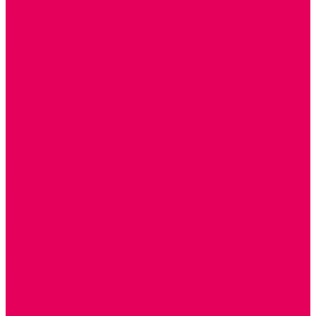
ДЕРЕВЯННЫЕ
ПЛАСТМАССОВЫЕ
ИЗ ПВХ
МАГНИТНЫЕ
РОБОТОТЕХНИЧЕСКИЕ
МЕТАЛЛИЧЕСКИЕ
ЛЕГО для ДОУ
НАУЧНО-ПОЗНАВАТЕЛЬНЫЕ
ОБОРУДОВАНИЕ ГРУПП для детей от 1 года
КРОВАТИ МАТРАЦЫ КПБ
ХОДУНКИ
СТУЛЬЧИК ДЛЯ КОРМЛЕНИЯ
КОЛЯСКИ
МАНЕЖИ
КОМОДЫ
ПОДСТАВКИ ПОД НОЖКИ, ГОРШКИ, КАЧЕЛИ,
НАГРУДНИКИ
КАБИНЕТЫ СПЕЦИАЛИСТОВ
ПСИХОЛОГ
ЛОГОПЕД
РАЗВИТИЕ РЕЧИ
СЮЖЕТНО-РОЛЕВЫЕ ИГРЫ
КУКЛЫ и ОДЕЖДА ДЛЯ КУКОЛ
КУКЛЫ
ОДЕЖДА ДЛЯ КУКОЛ