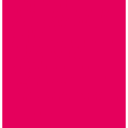
ТЕАТРАЛИЗОВАННАЯ ДЕЯТЕЛЬНОСТЬ
МУЗЫКАЛЬНЫЕ ИНСТРУМЕНТЫ
ПАЛЬЧИКОВЫЕ КУКЛЫ и ПОДСТАВКИ ДЛЯ НИХ
ПЕРЧАТОЧНЫЕ КУКЛЫ и ПОДСТАВКИ ДЛЯ НИХ
ОБРАЗОВАТЕЛЬНО-ВОСПИТАТЕЛЬНЫЕ ИГРЫ И
ИГРУШКИ, НАГЛЯДНО-ДИДАКТИЧЕСКИЙ и
РАЗДАТОЧНЫЙ МАТЕРИАЛ
ИГРЫ НИКИТИНА
МОЗАИКИ И КУБИКИ С КАРТИНКАМИ И СХЕМАМИ
ДОСУГОВЫЕ ИГРЫ И ГОЛОВОЛОМКИ
СПОРТИВНОЕ ОБОРУДОВАНИЕ и ИНВЕНТАРЬ
ОБОРУДОВАНИЕ ДЛЯ БАССЕЙНОВ
МЯГКИЕ МОДУЛИ
ОБРУЧИ, СКАКАЛКИ, ПАЛКИ, ЛЕНТЫ, МЯЧИ
МЕБЕЛЬ ДОУ
БАНКЕТКИ, СКАМЕЙКИ, ЗЕРКАЛА, РОСТОМЕРЫ
СТОЛЫ для ЖЕЛЕЗНОЙ ДОРОГИ
ИГРОВАЯ МЕБЕЛЬ
КРУПНОГАБАРИТНОЕ ИГРОВОЕ ОБОРУДОВАНИЕ
ДИДАКТИЧЕСКИЕ, НАПОЛЬНЫЕ ИГРУШКИ и КОВРИКИ
ДОМА
ГОРКИ
СЕНСОРНАЯ КОМНАТА
МЯГКАЯ СРЕДА
СВЕТОВЫЕ ПРИБОРЫ