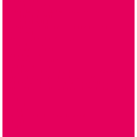
СТОЛЫ, СТУЛЬЯ
КРОВАТИ, МАТРАСЫ
ШКАФЫ (для одежды, полотенец, горшков)
СТЕНКИ ДЛЯ ИГРУШЕК
УГОЛКИ ПРИРОДЫ
ОБОРУДОВАНИЕ ДЛЯ ХРАНЕНИЯ СПОРТИНВЕНТАРЯ,
КНИГ, ИГРУШЕК
ИНФОРМАЦИОННЫЕ СТЕНДЫ
МЯГКАЯ МЕБЕЛЬ
СИСТЕМЫ ХРАНЕНИЯ
СТОЛЫ для ЛЕГО
МАРКИРОВКА МЕБЕЛИ
КУХОННАЯ МЕБЕЛЬ
СКЛАДИРУЕМАЯ МЕБЕЛЬ, МЕБЕЛЬ ТРАНСФОРМЕР
ПОДУШКИ, ОДЕЯЛА, КПБ, ПОЛОТЕНЦА
КРУПНОГАБАРИТНОЕ ИГРОВОЕ ОБОРУДОВАНИЕ
ДИДАКТИЧЕСКИЕ, НАПОЛЬНЫЕ ИГРУШКИ и КОВРИКИ
ДОМА
ГОРКИ
КАЧАЛКИ
МАШИНКИ
ИГРОВЫЕ КОМПЛЕКСЫ и НАБОРЫ
МАНЕЖИ
КАЧЕЛИ
КОНСТРУКТОРЫ