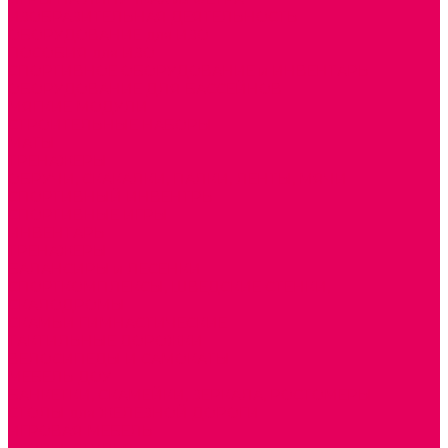
ИЗОБРАЗИТЕЛЬНАЯ ДЕЯТЕЛЬНОСТЬ
ОБОРУДОВАНИЕ для ИЗО
ПОСОБИЯ для ИЗО
СПОРТИВНОЕ ОБОРУДОВАНИЕ и ИНВЕНТАРЬ
ОБОРУДОВАНИЕ ДЛЯ БАССЕЙНОВ
МЯГКИЕ МОДУЛИ
СТРОИТЕЛЬНЫЕ НАБОРЫ
МАТЫ
ТРЕНАЖЕРЫ
ОБРУЧИ, СКАКАЛКИ, ПАЛКИ, ЛЕНТЫ, МЯЧИ
СПОРТИВНЫЙ ИНВЕНТРЬ
СПОРТИВНЫЕ ИГРЫ
ИНВЕНТАРЬ
ТРЕНАЖЕРЫ
БАЛАНСИРЫ и ЛЕСЕНКИ
СПОРТКОМПЛЕКСЫ, ШВЕДСКИЕ СТЕНКИ,
СКАЛОДРОМЫ
СКАМЬИ ГИМНАСТИЧЕСКИЕ
ТАКТИЛЬНЫЕ ДОРОЖКИ
ВЕЛОСИПЕДЫ И САМОКАТЫ
МЕБЕЛЬ ДОУ
БАНКЕТКИ, СКАМЕЙКИ, ЗЕРКАЛА, РОСТОМЕРЫ
СТОЛЫ для ЖЕЛЕЗНОЙ ДОРОГИ
ИГРОВАЯ МЕБЕЛЬ