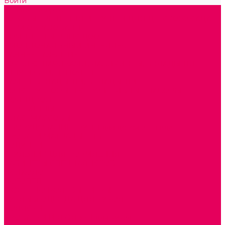
Войти
Каталог товаров
ГОТОВЫЕ РЕШЕНИЯ ИГРУШКИ ДЛЯ ДЕТСКОГО САДА
STEM ОБРАЗОВАНИЕ
КОМПЛЕКТЫ РППС ДОО
ЭМОЦИОНАЛЬНЫЙ ИНТЕЛЛЕКТ
РАННЕЕ РАЗВИТИЕ
ГОРКИ С ШАРИКАМИ, ЛАБИРИНТЫ, ВКЛАДЫШИ
ШНУРОВКИ, ЦЕПОЧКИ
РАМКИ-ВКЛАДЫШИ, ВКЛАДЫШИ
КОНСТРУКТОРЫ И СТРОИТЕЛЬНЫЕ НАБОРЫ
ПОЛИДРОН
ДЕРЕВЯННЫЕ
ПЛАСТМАССОВЫЕ
ОБОРУДОВАНИЕ ГРУПП для детей от 1 года
КРОВАТИ МАТРАЦЫ КПБ
ХОДУНКИ
СТУЛЬЧИК ДЛЯ КОРМЛЕНИЯ
КАБИНЕТЫ СПЕЦИАЛИСТОВ
ПСИХОЛОГ
ЛОГОПЕД
СЮЖЕТНО-РОЛЕВЫЕ ИГРЫ
КУКЛЫ и ОДЕЖДА ДЛЯ КУКОЛ
КОЛЯСКИ
КРОВАТКИ И ЛЮЛЬКИ для кукол