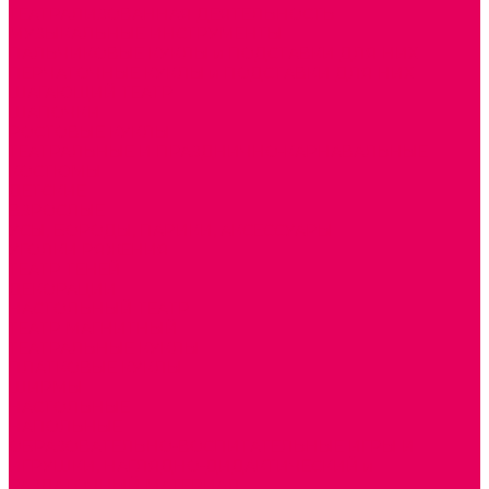
ТЕАТРАЛИЗОВАННАЯ ДЕЯТЕЛЬНОСТЬ
МУЗЫКАЛЬНЫЕ ИНСТРУМЕНТЫ
ПАЛЬЧИКОВЫЕ КУКЛЫ и ПОДСТАВКИ ДЛЯ НИХ
ПЕРЧАТОЧНЫЕ КУКЛЫ и ПОДСТАВКИ ДЛЯ НИХ
ШАГАЮЩИЙ ТЕАТР
ШАПОЧКИ
РОСТОВЫЕ КУКЛЫ
ТЕАТРАЛЬНЫЕ И ПРАЗДНИЧНО-КАРНАВАЛЬНЫЕ
КОСТЮМЫ
ДЕТСКИЕ
ВЗРОСЛЫЕ
УСЫ, БОРОДЫ, ПАРИКИ, АКСЕССУАРЫ
УГОЛКИ РЯЖЕНИЯ
ТЕАТР ТЕНЕЙ
ДЕКОРАЦИИ
НАСТОЛЬНЫЙ ТЕАТР
ТЕАТР МАГНИТНЫЙ
ТЕАТРАЛЬНЫЕ КУКЛЫ
ПЛАТКОВЫЕ КУКЛЫ
ШИРМЫ
НАСТОЛЬНЫЕ
НАПОЛЬНЫЕ
ОБРАЗОВАТЕЛЬНО-ВОСПИТАТЕЛЬНЫЕ ИГРЫ И
ИГРУШКИ, НАГЛЯДНО-ДИДАКТИЧЕСКИЙ и
РАЗДАТОЧНЫЙ МАТЕРИАЛ