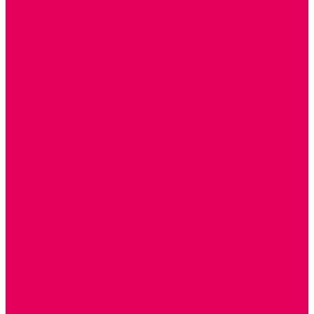
Сертификаты
...
Каталог товаров
ГОТОВЫЕ РЕШЕНИЯ ИГРУШКИ ДЛЯ ДЕТСКОГО САДА
STEM ОБРАЗОВАНИЕ
КОМПЛЕКТЫ РППС ДОО
ЭМОЦИОНАЛЬНЫЙ ИНТЕЛЛЕКТ
ДЕТСКАЯ АНИМАЦИЯ
ОБРАЗОВАТЕЛЬНЫЕ КОМПЛЕКТЫ + КПК
РАННЕЕ РАЗВИТИЕ
ГОРКИ С ШАРИКАМИ, ЛАБИРИНТЫ, ВКЛАДЫШИ
ШНУРОВКИ, ЦЕПОЧКИ
РАМКИ-ВКЛАДЫШИ, ВКЛАДЫШИ
РАЗРЕЗНЫЕ КАРТИНКИ
КАТАЛКИ, КАЧАЛКИ, ИГРОВЫЕ КОМПЛЕКСЫ
СОРТИРОВЩИКИ, СТУЧАЛКИ
ОЗВУЧЕННЫЕ ИГРУШКИ, ДЕРГУНЧИКИ
ЛОГИЧЕСКИЕ ИГРЫ, ПИРАМИДКИ
НЕВАЛЯШКИ, ЮЛЫ, КУБИКИ
БИЗИБОРДЫ
ПАЗЛЫ, МОЗАИКИ
КОНСТРУКТОРЫ
ИГРОВОЕ ОТ 2 МЕСЯЦЕВ
КОНСТРУКТОРЫ И СТРОИТЕЛЬНЫЕ НАБОРЫ
ПОЛИДРОН