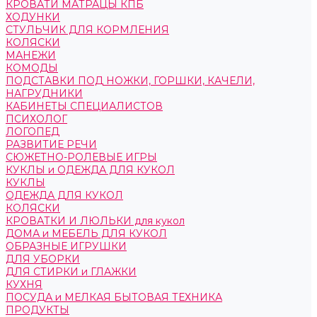
КРОВАТИ МАТРАЦЫ КПБ
ХОДУНКИ
СТУЛЬЧИК ДЛЯ КОРМЛЕНИЯ
КОЛЯСКИ
МАНЕЖИ
КОМОДЫ
ПОДСТАВКИ ПОД НОЖКИ, ГОРШКИ, КАЧЕЛИ,
НАГРУДНИКИ
КАБИНЕТЫ СПЕЦИАЛИСТОВ
ПСИХОЛОГ
ЛОГОПЕД
РАЗВИТИЕ РЕЧИ
СЮЖЕТНО-РОЛЕВЫЕ ИГРЫ
КУКЛЫ и ОДЕЖДА ДЛЯ КУКОЛ
КУКЛЫ
ОДЕЖДА ДЛЯ КУКОЛ
КОЛЯСКИ
КРОВАТКИ И ЛЮЛЬКИ для кукол
ДОМА и МЕБЕЛЬ ДЛЯ КУКОЛ
ОБРАЗНЫЕ ИГРУШКИ
ДЛЯ УБОРКИ
ДЛЯ СТИРКИ и ГЛАЖКИ
КУХНЯ
ПОСУДА и МЕЛКАЯ БЫТОВАЯ ТЕХНИКА
ПРОДУКТЫ