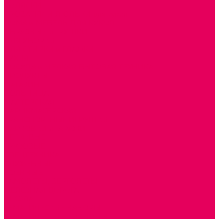
КОЛЯСКИ
КРОВАТКИ И ЛЮЛЬКИ для кукол
ДОМА и МЕБЕЛЬ ДЛЯ КУКОЛ
ОБРАЗНЫЕ ИГРУШКИ
ДЛЯ УБОРКИ
ДЛЯ СТИРКИ и ГЛАЖКИ
КУХНЯ
ПОСУДА и МЕЛКАЯ БЫТОВАЯ ТЕХНИКА
ПРОДУКТЫ
МАГАЗИН
БОЛЬНИЦА
МАСТЕРСКАЯ
ПАРИКМАХЕРСКАЯ
ТРАНСПОРТНЫЕ ИГРУШКИ
ПАРКОВКИ и ГАРАЖИ
ЛЕГКОВЫЕ
ГРУЗОВЫЕ
СПЕЦТЕХНИКА
СЛУЖЕБНЫЕ
ВОЕННЫЕ
САМОЛЕТЫ, ВЕРТОЛЕТЫ
ЖЕЛЕЗНАЯ ДОРОГА
ШКОЛА
ТЕМАТИЧЕСКИЕ НАБОРЫ
ТЕМАТИЧЕСКИЕ КОСТЮМЫ