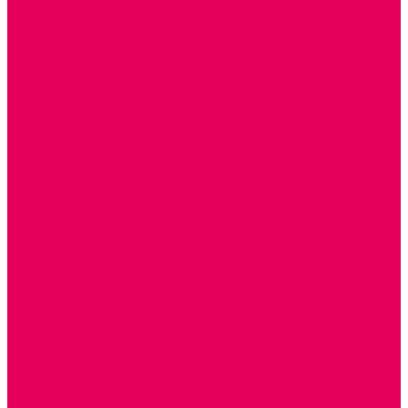
ДИДАКТИЧЕСКИЕ ПАНЕЛИ и БИЗИБОРДЫ
ЭЛЕМЕНТЫ ДЕКОРА
МОЗАИКИ НАСТЕННЫЕ
СЕНСОРНАЯ КОМНАТА
МЯГКАЯ СРЕДА
СВЕТОВЫЕ ПРИБОРЫ
ДОПОЛНИТЕЛЬНО
НАСТЕННОЕ ОБОРУДОВАНИЕ
НАЦИОНАЛЬНЫЕ ПРОЕКТЫ
ЭКОЛОГИЯ
ПАТРИОТИЧЕСКОЕ ВОСПИТАНИЕ
ИГРУШКИ-ЗАБАВЫ, НАРОДНЫЕ ИГРУШКИ
НАРОДНЫЕ ПРОМЫСЛЫ
ДЫМКА
КАРГОПОЛЬ
ХОХЛОМА
ГОРОДЕЦ
ГЖЕЛЬ
МЕЗЕНЬ
ФИЛИМОНОВО
РОДНАЯ ИГРУШКА
СЕМЬЯ. СЕМЕЙНЫЕ ЦЕННОСТИ.
ФИНАНСОВАЯ ГРАМОТНОСТЬ
ДОСТУПНАЯ СРЕДА
ТАКТИЛЬНЫЕ ОЩУЩЕНИЯ