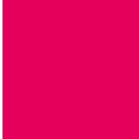
ЭКОЛОГИЯ
ПАТРИОТИЧЕСКОЕ ВОСПИТАНИЕ
РОДНАЯ ИГРУШКА
Работа с юр.лицами
Работа с ДОУ
Работа с ИП и ООО
Методическая поддержка
Блог
Учебно-методический центр ФИСО
Модульная программа СТЕМ
Образовательный портал Элтиленд
Комплекты для дооснащения РППС в ДОО
Помощь
Доставка
Обмен и возврат
Оплата
Скачать Мультстудию
Скачать каталоги
О компании
Контакты
Готовые решения
Политика конфиденциальности
Отзывы
Сертификаты
...