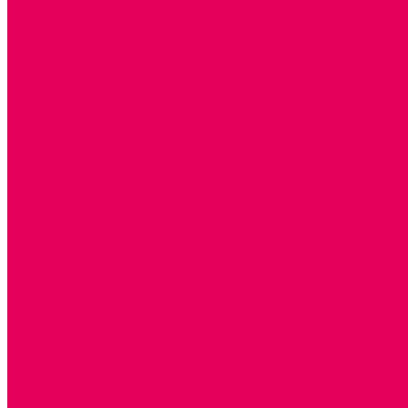
ИЗ ПВХ
МАГНИТНЫЕ
РОБОТОТЕХНИЧЕСКИЕ
МЕТАЛЛИЧЕСКИЕ
ЛЕГО для ДОУ
НАУЧНО-ПОЗНАВАТЕЛЬНЫЕ
ОБОРУДОВАНИЕ ГРУПП для детей от 1 года
КРОВАТИ МАТРАЦЫ КПБ
ХОДУНКИ
СТУЛЬЧИК ДЛЯ КОРМЛЕНИЯ
КОЛЯСКИ
МАНЕЖИ
КОМОДЫ
ПОДСТАВКИ ПОД НОЖКИ, ГОРШКИ, КАЧЕЛИ, НАГРУДН
КАБИНЕТЫ СПЕЦИАЛИСТОВ
ПСИХОЛОГ
ЛОГОПЕД
РАЗВИТИЕ РЕЧИ
СЮЖЕТНО-РОЛЕВЫЕ ИГРЫ
КУКЛЫ и ОДЕЖДА ДЛЯ КУКОЛ
КУКЛЫ
ОДЕЖДА ДЛЯ КУКОЛ
КОЛЯСКИ
КРОВАТКИ И ЛЮЛЬКИ для кукол
ДОМА и МЕБЕЛЬ ДЛЯ КУКОЛ