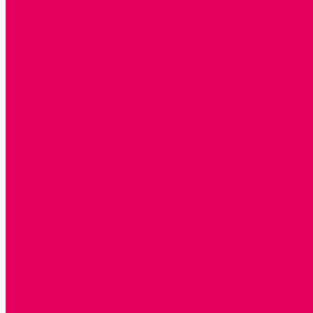
ОБРАЗНЫЕ ИГРУШКИ
ДЛЯ УБОРКИ
ДЛЯ СТИРКИ и ГЛАЖКИ
КУХНЯ
ПОСУДА и МЕЛКАЯ БЫТОВАЯ ТЕХНИКА
ПРОДУКТЫ
МАГАЗИН
БОЛЬНИЦА
МАСТЕРСКАЯ
ПАРИКМАХЕРСКАЯ
ТРАНСПОРТНЫЕ ИГРУШКИ
ПАРКОВКИ и ГАРАЖИ
ЛЕГКОВЫЕ
ГРУЗОВЫЕ
СПЕЦТЕХНИКА
СЛУЖЕБНЫЕ
ВОЕННЫЕ
САМОЛЕТЫ, ВЕРТОЛЕТЫ
ЖЕЛЕЗНАЯ ДОРОГА
ШКОЛА
ТЕМАТИЧЕСКИЕ НАБОРЫ
ТЕМАТИЧЕСКИЕ КОСТЮМЫ
ТЕАТРАЛИЗОВАННАЯ ДЕЯТЕЛЬНОСТЬ
МУЗЫКАЛЬНЫЕ ИНСТРУМЕНТЫ
ПАЛЬЧИКОВЫЕ КУКЛЫ и ПОДСТАВКИ ДЛЯ НИХ