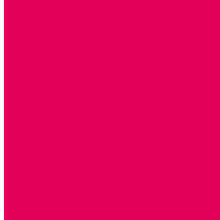
ТЕАТРАЛИЗОВАННАЯ ДЕЯТЕЛЬНОСТЬ
МУЗЫКАЛЬНЫЕ ИНСТРУМЕНТЫ
ПАЛЬЧИКОВЫЕ КУКЛЫ и ПОДСТАВКИ ДЛЯ НИХ
ПЕРЧАТОЧНЫЕ КУКЛЫ и ПОДСТАВКИ ДЛЯ НИХ
ОБРАЗОВАТЕЛЬНО-ВОСПИТАТЕЛЬНЫЕ ИГРЫ И ИГРУШК
ИГРЫ НИКИТИНА
МОЗАИКИ И КУБИКИ С КАРТИНКАМИ И СХЕМАМИ
ДОСУГОВЫЕ ИГРЫ И ГОЛОВОЛОМКИ
СПОРТИВНОЕ ОБОРУДОВАНИЕ и ИНВЕНТАРЬ
ОБОРУДОВАНИЕ ДЛЯ БАССЕЙНОВ
МЯГКИЕ МОДУЛИ
ОБРУЧИ, СКАКАЛКИ, ПАЛКИ, ЛЕНТЫ, МЯЧИ
МЕБЕЛЬ ДОУ
БАНКЕТКИ, СКАМЕЙКИ, ЗЕРКАЛА, РОСТОМЕРЫ
СТОЛЫ для ЖЕЛЕЗНОЙ ДОРОГИ
ИГРОВАЯ МЕБЕЛЬ
КРУПНОГАБАРИТНОЕ ИГРОВОЕ ОБОРУДОВАНИЕ
ДИДАКТИЧЕСКИЕ, НАПОЛЬНЫЕ ИГРУШКИ и КОВРИКИ
ДОМА
ГОРКИ
СЕНСОРНАЯ КОМНАТА
МЯГКАЯ СРЕДА
СВЕТОВЫЕ ПРИБОРЫ
ДОПОЛНИТЕЛЬНО
НАЦИОНАЛЬНЫЕ ПРОЕКТЫ