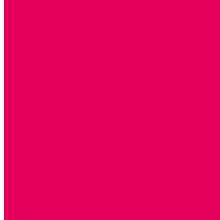
Каталог товаров
ГОТОВЫЕ РЕШЕНИЯ ИГРУШКИ ДЛЯ ДЕТСКОГО САДА
STEM ОБРАЗОВАНИЕ
КОМПЛЕКТЫ РППС ДОО
ЭМОЦИОНАЛЬНЫЙ ИНТЕЛЛЕКТ
ДЕТСКАЯ АНИМАЦИЯ
ОБРАЗОВАТЕЛЬНЫЕ КОМПЛЕКТЫ + КПК
РАННЕЕ РАЗВИТИЕ
ГОРКИ С ШАРИКАМИ, ЛАБИРИНТЫ, ВКЛАДЫШИ
ШНУРОВКИ, ЦЕПОЧКИ
РАМКИ-ВКЛАДЫШИ, ВКЛАДЫШИ
РАЗРЕЗНЫЕ КАРТИНКИ
КАТАЛКИ, КАЧАЛКИ, ИГРОВЫЕ КОМПЛЕКСЫ
СОРТИРОВЩИКИ, СТУЧАЛКИ
ОЗВУЧЕННЫЕ ИГРУШКИ, ДЕРГУНЧИКИ
ЛОГИЧЕСКИЕ ИГРЫ, ПИРАМИДКИ
НЕВАЛЯШКИ, ЮЛЫ, КУБИКИ
БИЗИБОРДЫ
ПАЗЛЫ, МОЗАИКИ
КОНСТРУКТОРЫ
ИГРОВОЕ ОТ 2 МЕСЯЦЕВ
КОНСТРУКТОРЫ И СТРОИТЕЛЬНЫЕ НАБОРЫ
ПОЛИДРОН
ДЕРЕВЯННЫЕ
ПЛАСТМАССОВЫЕ