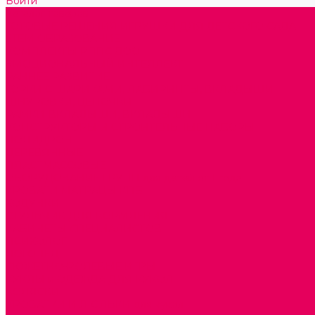
Войти
Каталог товаров
ГОТОВЫЕ РЕШЕНИЯ ИГРУШКИ ДЛЯ ДЕТСКОГО САДА
STEM ОБРАЗОВАНИЕ
КОМПЛЕКТЫ РППС ДОО
ЭМОЦИОНАЛЬНЫЙ ИНТЕЛЛЕКТ
РАННЕЕ РАЗВИТИЕ
ГОРКИ С ШАРИКАМИ, ЛАБИРИНТЫ, ВКЛАДЫШИ
ШНУРОВКИ, ЦЕПОЧКИ
РАМКИ-ВКЛАДЫШИ, ВКЛАДЫШИ
КОНСТРУКТОРЫ И СТРОИТЕЛЬНЫЕ НАБОРЫ
ПОЛИДРОН
ДЕРЕВЯННЫЕ
ПЛАСТМАССОВЫЕ
ОБОРУДОВАНИЕ ГРУПП для детей от 1 года
КРОВАТИ МАТРАЦЫ КПБ
ХОДУНКИ
СТУЛЬЧИК ДЛЯ КОРМЛЕНИЯ
КАБИНЕТЫ СПЕЦИАЛИСТОВ
ПСИХОЛОГ
ЛОГОПЕД
СЮЖЕТНО-РОЛЕВЫЕ ИГРЫ
КУКЛЫ и ОДЕЖДА ДЛЯ КУКОЛ
КОЛЯСКИ
КРОВАТКИ И ЛЮЛЬКИ для кукол