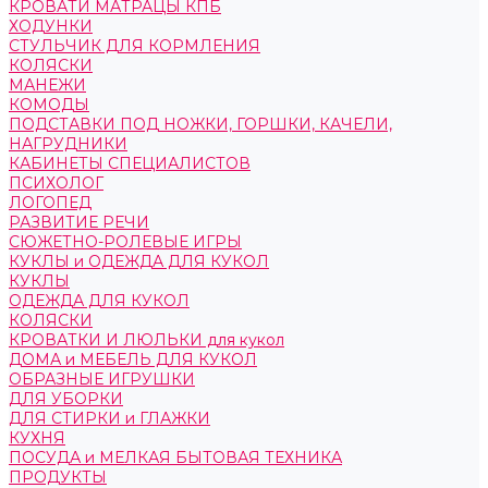
КРОВАТИ МАТРАЦЫ КПБ
ХОДУНКИ
СТУЛЬЧИК ДЛЯ КОРМЛЕНИЯ
КОЛЯСКИ
МАНЕЖИ
КОМОДЫ
ПОДСТАВКИ ПОД НОЖКИ, ГОРШКИ, КАЧЕЛИ,
НАГРУДНИКИ
КАБИНЕТЫ СПЕЦИАЛИСТОВ
ПСИХОЛОГ
ЛОГОПЕД
РАЗВИТИЕ РЕЧИ
СЮЖЕТНО-РОЛЕВЫЕ ИГРЫ
КУКЛЫ и ОДЕЖДА ДЛЯ КУКОЛ
КУКЛЫ
ОДЕЖДА ДЛЯ КУКОЛ
КОЛЯСКИ
КРОВАТКИ И ЛЮЛЬКИ для кукол
ДОМА и МЕБЕЛЬ ДЛЯ КУКОЛ
ОБРАЗНЫЕ ИГРУШКИ
ДЛЯ УБОРКИ
ДЛЯ СТИРКИ и ГЛАЖКИ
КУХНЯ
ПОСУДА и МЕЛКАЯ БЫТОВАЯ ТЕХНИКА
ПРОДУКТЫ