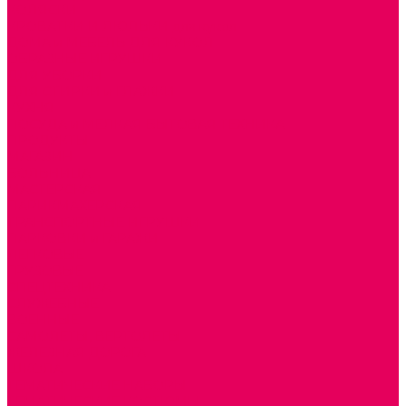
КОЛЯСКИ
КРОВАТКИ И ЛЮЛЬКИ для кукол
ДОМА и МЕБЕЛЬ ДЛЯ КУКОЛ
ОБРАЗНЫЕ ИГРУШКИ
ДЛЯ УБОРКИ
ДЛЯ СТИРКИ и ГЛАЖКИ
КУХНЯ
ПОСУДА и МЕЛКАЯ БЫТОВАЯ ТЕХНИКА
ПРОДУКТЫ
МАГАЗИН
БОЛЬНИЦА
МАСТЕРСКАЯ
ПАРИКМАХЕРСКАЯ
ТРАНСПОРТНЫЕ ИГРУШКИ
ПАРКОВКИ и ГАРАЖИ
ЛЕГКОВЫЕ
ГРУЗОВЫЕ
СПЕЦТЕХНИКА
СЛУЖЕБНЫЕ
ВОЕННЫЕ
САМОЛЕТЫ, ВЕРТОЛЕТЫ
ЖЕЛЕЗНАЯ ДОРОГА
ШКОЛА
ТЕМАТИЧЕСКИЕ НАБОРЫ
ТЕМАТИЧЕСКИЕ КОСТЮМЫ