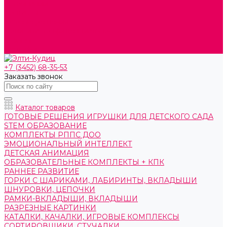
О компании
Контакты
Готовые решения
Политика конфиденциальности
Отзывы
Сертификаты
+7 (3452) 68-35-53
Заказать звонок
Каталог товаров
ГОТОВЫЕ РЕШЕНИЯ ИГРУШКИ ДЛЯ ДЕТСКОГО САДА
STEM ОБРАЗОВАНИЕ
КОМПЛЕКТЫ РППС ДОО
ЭМОЦИОНАЛЬНЫЙ ИНТЕЛЛЕКТ
ДЕТСКАЯ АНИМАЦИЯ
ОБРАЗОВАТЕЛЬНЫЕ КОМПЛЕКТЫ + КПК
РАННЕЕ РАЗВИТИЕ
ГОРКИ С ШАРИКАМИ, ЛАБИРИНТЫ, ВКЛАДЫШИ
ШНУРОВКИ, ЦЕПОЧКИ
РАМКИ-ВКЛАДЫШИ, ВКЛАДЫШИ
РАЗРЕЗНЫЕ КАРТИНКИ
КАТАЛКИ, КАЧАЛКИ, ИГРОВЫЕ КОМПЛЕКСЫ
СОРТИРОВЩИКИ, СТУЧАЛКИ