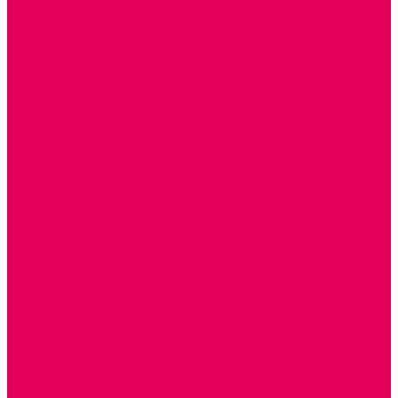
ИЗОБРАЗИТЕЛЬНАЯ ДЕЯТЕЛЬНОСТЬ
ОБОРУДОВАНИЕ для ИЗО
ПОСОБИЯ для ИЗО
СПОРТИВНОЕ ОБОРУДОВАНИЕ и ИНВЕНТАРЬ
ОБОРУДОВАНИЕ ДЛЯ БАССЕЙНОВ
МЯГКИЕ МОДУЛИ
СТРОИТЕЛЬНЫЕ НАБОРЫ
МАТЫ
ТРЕНАЖЕРЫ
ОБРУЧИ, СКАКАЛКИ, ПАЛКИ, ЛЕНТЫ, МЯЧИ
СПОРТИВНЫЙ ИНВЕНТРЬ
СПОРТИВНЫЕ ИГРЫ
ИНВЕНТАРЬ
ТРЕНАЖЕРЫ
БАЛАНСИРЫ и ЛЕСЕНКИ
СПОРТКОМПЛЕКСЫ, ШВЕДСКИЕ СТЕНКИ,
СКАЛОДРОМЫ
СКАМЬИ ГИМНАСТИЧЕСКИЕ
ТАКТИЛЬНЫЕ ДОРОЖКИ
ВЕЛОСИПЕДЫ И САМОКАТЫ
МЕБЕЛЬ ДОУ
БАНКЕТКИ, СКАМЕЙКИ, ЗЕРКАЛА, РОСТОМЕРЫ
СТОЛЫ для ЖЕЛЕЗНОЙ ДОРОГИ
ИГРОВАЯ МЕБЕЛЬ