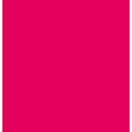
Сертификаты
...
Каталог товаров
ГОТОВЫЕ РЕШЕНИЯ ИГРУШКИ ДЛЯ ДЕТСКОГО САДА
STEM ОБРАЗОВАНИЕ
КОМПЛЕКТЫ РППС ДОО
ЭМОЦИОНАЛЬНЫЙ ИНТЕЛЛЕКТ
ДЕТСКАЯ АНИМАЦИЯ
ОБРАЗОВАТЕЛЬНЫЕ КОМПЛЕКТЫ + КПК
РАННЕЕ РАЗВИТИЕ
ГОРКИ С ШАРИКАМИ, ЛАБИРИНТЫ, ВКЛАДЫШИ
ШНУРОВКИ, ЦЕПОЧКИ
РАМКИ-ВКЛАДЫШИ, ВКЛАДЫШИ
РАЗРЕЗНЫЕ КАРТИНКИ
КАТАЛКИ, КАЧАЛКИ, ИГРОВЫЕ КОМПЛЕКСЫ
СОРТИРОВЩИКИ, СТУЧАЛКИ
ОЗВУЧЕННЫЕ ИГРУШКИ, ДЕРГУНЧИКИ
ЛОГИЧЕСКИЕ ИГРЫ, ПИРАМИДКИ
НЕВАЛЯШКИ, ЮЛЫ, КУБИКИ
БИЗИБОРДЫ
ПАЗЛЫ, МОЗАИКИ
КОНСТРУКТОРЫ
ИГРОВОЕ ОТ 2 МЕСЯЦЕВ
КОНСТРУКТОРЫ И СТРОИТЕЛЬНЫЕ НАБОРЫ
ПОЛИДРОН