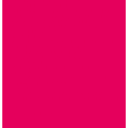
ТЕАТРАЛИЗОВАННАЯ ДЕЯТЕЛЬНОСТЬ
МУЗЫКАЛЬНЫЕ ИНСТРУМЕНТЫ
ПАЛЬЧИКОВЫЕ КУКЛЫ и ПОДСТАВКИ ДЛЯ НИХ
ПЕРЧАТОЧНЫЕ КУКЛЫ и ПОДСТАВКИ ДЛЯ НИХ
ОБРАЗОВАТЕЛЬНО-ВОСПИТАТЕЛЬНЫЕ ИГРЫ И
ИГРУШКИ, НАГЛЯДНО-ДИДАКТИЧЕСКИЙ и
РАЗДАТОЧНЫЙ МАТЕРИАЛ
ИГРЫ НИКИТИНА
МОЗАИКИ И КУБИКИ С КАРТИНКАМИ И СХЕМАМИ
ДОСУГОВЫЕ ИГРЫ И ГОЛОВОЛОМКИ
СПОРТИВНОЕ ОБОРУДОВАНИЕ и ИНВЕНТАРЬ
ОБОРУДОВАНИЕ ДЛЯ БАССЕЙНОВ
МЯГКИЕ МОДУЛИ
ОБРУЧИ, СКАКАЛКИ, ПАЛКИ, ЛЕНТЫ, МЯЧИ
МЕБЕЛЬ ДОУ
БАНКЕТКИ, СКАМЕЙКИ, ЗЕРКАЛА, РОСТОМЕРЫ
СТОЛЫ для ЖЕЛЕЗНОЙ ДОРОГИ
ИГРОВАЯ МЕБЕЛЬ
КРУПНОГАБАРИТНОЕ ИГРОВОЕ ОБОРУДОВАНИЕ
ДИДАКТИЧЕСКИЕ, НАПОЛЬНЫЕ ИГРУШКИ и КОВРИКИ
ДОМА
ГОРКИ
СЕНСОРНАЯ КОМНАТА
МЯГКАЯ СРЕДА
СВЕТОВЫЕ ПРИБОРЫ