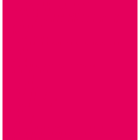
ТЕАТРАЛИЗОВАННАЯ ДЕЯТЕЛЬНОСТЬ
МУЗЫКАЛЬНЫЕ ИНСТРУМЕНТЫ
ПАЛЬЧИКОВЫЕ КУКЛЫ и ПОДСТАВКИ ДЛЯ НИХ
ПЕРЧАТОЧНЫЕ КУКЛЫ и ПОДСТАВКИ ДЛЯ НИХ
ШАГАЮЩИЙ ТЕАТР
ШАПОЧКИ
РОСТОВЫЕ КУКЛЫ
ТЕАТРАЛЬНЫЕ И ПРАЗДНИЧНО-КАРНАВАЛЬНЫЕ
КОСТЮМЫ
ДЕТСКИЕ
ВЗРОСЛЫЕ
УСЫ, БОРОДЫ, ПАРИКИ, АКСЕССУАРЫ
УГОЛКИ РЯЖЕНИЯ
ТЕАТР ТЕНЕЙ
ДЕКОРАЦИИ
НАСТОЛЬНЫЙ ТЕАТР
ТЕАТР МАГНИТНЫЙ
ТЕАТРАЛЬНЫЕ КУКЛЫ
ПЛАТКОВЫЕ КУКЛЫ
ШИРМЫ
НАСТОЛЬНЫЕ
НАПОЛЬНЫЕ
ОБРАЗОВАТЕЛЬНО-ВОСПИТАТЕЛЬНЫЕ ИГРЫ И
ИГРУШКИ, НАГЛЯДНО-ДИДАКТИЧЕСКИЙ и
РАЗДАТОЧНЫЙ МАТЕРИАЛ