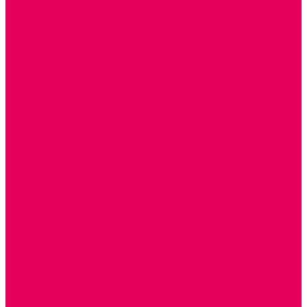
РЕАБИЛИТАЦИЯ
ЦИФРОВАЯ ОБРАЗОВАТЕЛЬНАЯ СРЕДА
ИНФОРМАЦИОННО-КОММУНИКАЦИОННЫЕ
ТЕХНОЛОГИИ
РОБОТОТЕХНИКА
НЕЙРОПИЛОТИРОВАНИЕ
ИСКУССТВЕННЫЙ ИНТЕЛЛЕКТ
АЛГОРИТМИКА В ДОУ
КОНСТРУИРОВАНИЕ И ПРОГРАММИРОВАНИЕ
РОБОТОТЕХНИКА ДЛЯ НАЧАЛЬНОЙ ШКОЛЫ
Работа с юр.лицами
Работа с ДОУ
Работа с ИП и ООО
Методическая поддержка
Блог
Учебно-методический центр ФИСО
Модульная программа СТЕМ
Образовательный портал Элтиленд
Комплекты для дооснащения РППС в ДОО
Помощь
Доставка
Обмен и возврат
Оплата
Скачать Мультстудию
Скачать каталоги