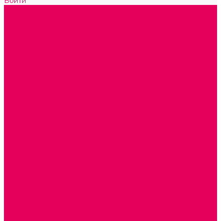
Войти
Каталог товаров
ГОТОВЫЕ РЕШЕНИЯ ИГРУШКИ ДЛЯ ДЕТСКОГО САДА
STEM ОБРАЗОВАНИЕ
КОМПЛЕКТЫ РППС ДОО
ЭМОЦИОНАЛЬНЫЙ ИНТЕЛЛЕКТ
РАННЕЕ РАЗВИТИЕ
ГОРКИ С ШАРИКАМИ, ЛАБИРИНТЫ, ВКЛАДЫШИ
ШНУРОВКИ, ЦЕПОЧКИ
РАМКИ-ВКЛАДЫШИ, ВКЛАДЫШИ
КОНСТРУКТОРЫ И СТРОИТЕЛЬНЫЕ НАБОРЫ
ПОЛИДРОН
ДЕРЕВЯННЫЕ
ПЛАСТМАССОВЫЕ
ОБОРУДОВАНИЕ ГРУПП для детей от 1 года
КРОВАТИ МАТРАЦЫ КПБ
ХОДУНКИ
СТУЛЬЧИК ДЛЯ КОРМЛЕНИЯ
КАБИНЕТЫ СПЕЦИАЛИСТОВ
ПСИХОЛОГ
ЛОГОПЕД
СЮЖЕТНО-РОЛЕВЫЕ ИГРЫ
КУКЛЫ и ОДЕЖДА ДЛЯ КУКОЛ
КОЛЯСКИ
КРОВАТКИ И ЛЮЛЬКИ для кукол