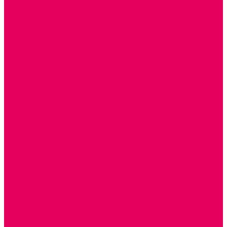
ДЕРЕВЯННЫЕ
ПЛАСТМАССОВЫЕ
ИЗ ПВХ
МАГНИТНЫЕ
РОБОТОТЕХНИЧЕСКИЕ
МЕТАЛЛИЧЕСКИЕ
ЛЕГО для ДОУ
НАУЧНО-ПОЗНАВАТЕЛЬНЫЕ
ОБОРУДОВАНИЕ ГРУПП для детей от 1 года
КРОВАТИ МАТРАЦЫ КПБ
ХОДУНКИ
СТУЛЬЧИК ДЛЯ КОРМЛЕНИЯ
КОЛЯСКИ
МАНЕЖИ
КОМОДЫ
ПОДСТАВКИ ПОД НОЖКИ, ГОРШКИ, КАЧЕЛИ,
НАГРУДНИКИ
КАБИНЕТЫ СПЕЦИАЛИСТОВ
ПСИХОЛОГ
ЛОГОПЕД
РАЗВИТИЕ РЕЧИ
СЮЖЕТНО-РОЛЕВЫЕ ИГРЫ
КУКЛЫ и ОДЕЖДА ДЛЯ КУКОЛ
КУКЛЫ
ОДЕЖДА ДЛЯ КУКОЛ