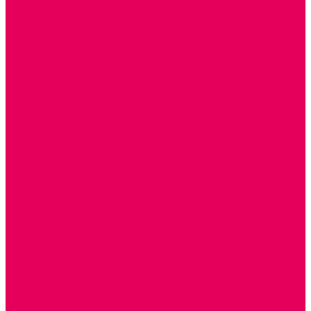
ДИДАКТИЧЕСКИЕ ПАНЕЛИ и БИЗИБОРДЫ
ЭЛЕМЕНТЫ ДЕКОРА
МОЗАИКИ НАСТЕННЫЕ
СЕНСОРНАЯ КОМНАТА
МЯГКАЯ СРЕДА
СВЕТОВЫЕ ПРИБОРЫ
ДОПОЛНИТЕЛЬНО
НАСТЕННОЕ ОБОРУДОВАНИЕ
НАЦИОНАЛЬНЫЕ ПРОЕКТЫ
ЭКОЛОГИЯ
ПАТРИОТИЧЕСКОЕ ВОСПИТАНИЕ
ИГРУШКИ-ЗАБАВЫ, НАРОДНЫЕ ИГРУШКИ
НАРОДНЫЕ ПРОМЫСЛЫ
ДЫМКА
КАРГОПОЛЬ
ХОХЛОМА
ГОРОДЕЦ
ГЖЕЛЬ
МЕЗЕНЬ
ФИЛИМОНОВО
РОДНАЯ ИГРУШКА
СЕМЬЯ. СЕМЕЙНЫЕ ЦЕННОСТИ.
ФИНАНСОВАЯ ГРАМОТНОСТЬ
ДОСТУПНАЯ СРЕДА
ТАКТИЛЬНЫЕ ОЩУЩЕНИЯ