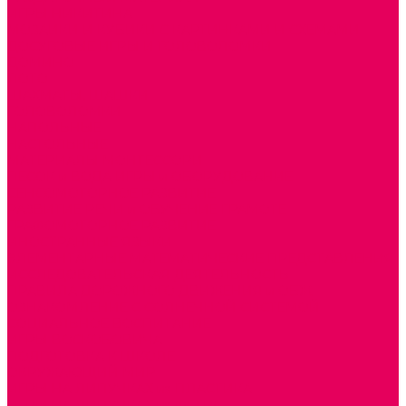
ИГРЫ НИКИТИНА
МОЗАИКИ И КУБИКИ С КАРТИНКАМИ И СХЕМАМИ
ДОСУГОВЫЕ ИГРЫ И ГОЛОВОЛОМКИ
ДОМИНО
ЛОТО
ШАХМАТЫ, ШАШКИ
ГОЛОВОЛОМКИ
НАПОЛЬНЫЕ
НАСТОЛЬНЫЕ
МАТЕРИАЛЫ МОНТЕССОРИ
ПЕСОК и ВОДА ИГРЫ и ОБОРУДОВАНИЕ
СЕНСОМОТОРНОЕ РАЗВИТИЕ
РАЗВИТИЕ РЕЧИ и ОБУЧЕНИЕ ГРАМОТЕ
ГРАФОМОТОРНОЕ РАЗВИТИЕ
ИНОСТРАННЫЕ ЯЗЫКИ
ЭЛЕМЕНТАРНЫЕ МАТЕМАТИЧЕСКИЕ ПРЕДСТАВЛЕНИЯ
ИССЛЕДОВАТЕЛЬСКАЯ ДЕЯТЕЛЬНОСТЬ
ПРАВИЛА ДОРОЖНОГО ДВИЖЕНИЯ и ОБЖ
ОЗНАКОМЛЕНИЕ С СОЛНЕЧНОЙ СИСТЕМОЙ
СОЦИАЛЬНОЕ ВОСПИТАНИЕ
ИГРЫ ВОСКОБОВИЧА
ПОДГОТОВКА К ШКОЛЕ
ОКРУЖАЮЩИЙ МИР
ИГРЫ НА ЛИПУЧКАХ из ПЛАСТИКА
ИГРЫ НА ЛИПУЧКАХ из ФЕТРА