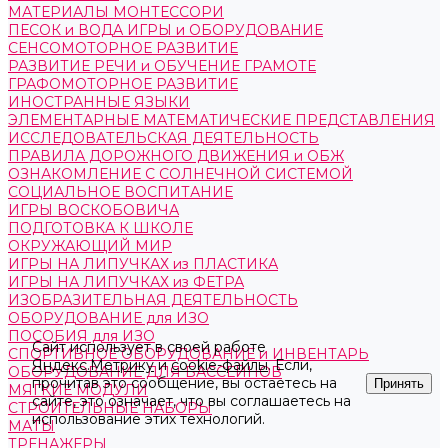
МАТЕРИАЛЫ МОНТЕССОРИ
ПЕСОК и ВОДА ИГРЫ и ОБОРУДОВАНИЕ
СЕНСОМОТОРНОЕ РАЗВИТИЕ
РАЗВИТИЕ РЕЧИ и ОБУЧЕНИЕ ГРАМОТЕ
ГРАФОМОТОРНОЕ РАЗВИТИЕ
ИНОСТРАННЫЕ ЯЗЫКИ
ЭЛЕМЕНТАРНЫЕ МАТЕМАТИЧЕСКИЕ ПРЕДСТАВЛЕНИЯ
ИССЛЕДОВАТЕЛЬСКАЯ ДЕЯТЕЛЬНОСТЬ
ПРАВИЛА ДОРОЖНОГО ДВИЖЕНИЯ и ОБЖ
ОЗНАКОМЛЕНИЕ С СОЛНЕЧНОЙ СИСТЕМОЙ
СОЦИАЛЬНОЕ ВОСПИТАНИЕ
ИГРЫ ВОСКОБОВИЧА
ПОДГОТОВКА К ШКОЛЕ
ОКРУЖАЮЩИЙ МИР
ИГРЫ НА ЛИПУЧКАХ из ПЛАСТИКА
ИГРЫ НА ЛИПУЧКАХ из ФЕТРА
ИЗОБРАЗИТЕЛЬНАЯ ДЕЯТЕЛЬНОСТЬ
ОБОРУДОВАНИЕ для ИЗО
ПОСОБИЯ для ИЗО
Сайт использует в своей работе
СПОРТИВНОЕ ОБОРУДОВАНИЕ и ИНВЕНТАРЬ
Яндекс.Метрику
и
cookie-файлы
. Если,
ОБОРУДОВАНИЕ ДЛЯ БАССЕЙНОВ
прочитав это сообщение, вы остаетесь на
Принять
МЯГКИЕ МОДУЛИ
сайте, это означает, что вы соглашаетесь на
СТРОИТЕЛЬНЫЕ НАБОРЫ
использование этих технологий.
МАТЫ
ТРЕНАЖЕРЫ