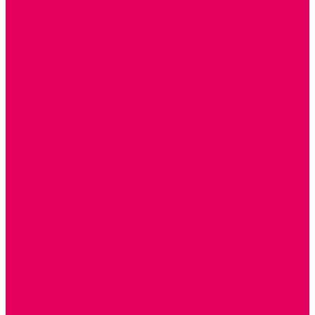
ДОПОЛНИТЕЛЬНО
НАЦИОНАЛЬНЫЕ ПРОЕКТЫ
ЭКОЛОГИЯ
ПАТРИОТИЧЕСКОЕ ВОСПИТАНИЕ
РОДНАЯ ИГРУШКА
Работа с юр.лицами
Работа с ДОУ
Работа с ИП и ООО
Методическая поддержка
Блог
Учебно-методический центр ФИСО
Модульная программа СТЕМ
Образовательный портал Элтиленд
Комплекты для дооснащения РППС в ДОО
Помощь
Доставка
Обмен и возврат
Оплата
Скачать Мультстудию
Скачать каталоги
О компании
Контакты
Готовые решения
Политика конфиденциальности
Отзывы