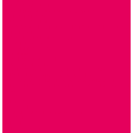
СТОЛЫ, СТУЛЬЯ
КРОВАТИ, МАТРАСЫ
ШКАФЫ (для одежды, полотенец, горшков)
СТЕНКИ ДЛЯ ИГРУШЕК
УГОЛКИ ПРИРОДЫ
ОБОРУДОВАНИЕ ДЛЯ ХРАНЕНИЯ СПОРТИНВЕНТАРЯ,
КНИГ, ИГРУШЕК
ИНФОРМАЦИОННЫЕ СТЕНДЫ
МЯГКАЯ МЕБЕЛЬ
СИСТЕМЫ ХРАНЕНИЯ
СТОЛЫ для ЛЕГО
МАРКИРОВКА МЕБЕЛИ
КУХОННАЯ МЕБЕЛЬ
СКЛАДИРУЕМАЯ МЕБЕЛЬ, МЕБЕЛЬ ТРАНСФОРМЕР
ПОДУШКИ, ОДЕЯЛА, КПБ, ПОЛОТЕНЦА
КРУПНОГАБАРИТНОЕ ИГРОВОЕ ОБОРУДОВАНИЕ
ДИДАКТИЧЕСКИЕ, НАПОЛЬНЫЕ ИГРУШКИ и КОВРИКИ
ДОМА
ГОРКИ
КАЧАЛКИ
МАШИНКИ
ИГРОВЫЕ КОМПЛЕКСЫ и НАБОРЫ
МАНЕЖИ
КАЧЕЛИ
КОНСТРУКТОРЫ