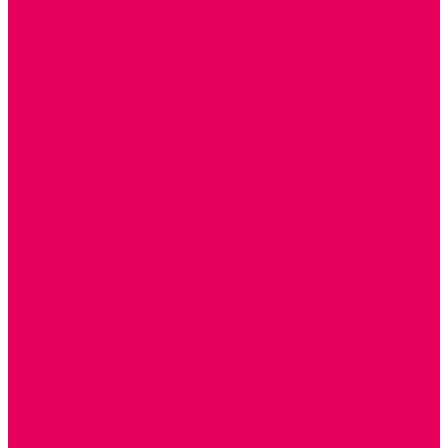
ИЗ ПВХ
МАГНИТНЫЕ
РОБОТОТЕХНИЧЕСКИЕ
МЕТАЛЛИЧЕСКИЕ
ЛЕГО для ДОУ
НАУЧНО-ПОЗНАВАТЕЛЬНЫЕ
ОБОРУДОВАНИЕ ГРУПП для детей от 1 года
КРОВАТИ МАТРАЦЫ КПБ
ХОДУНКИ
СТУЛЬЧИК ДЛЯ КОРМЛЕНИЯ
КОЛЯСКИ
МАНЕЖИ
КОМОДЫ
ПОДСТАВКИ ПОД НОЖКИ, ГОРШКИ, КАЧЕЛИ,
НАГРУДНИКИ
КАБИНЕТЫ СПЕЦИАЛИСТОВ
ПСИХОЛОГ
ЛОГОПЕД
РАЗВИТИЕ РЕЧИ
СЮЖЕТНО-РОЛЕВЫЕ ИГРЫ
КУКЛЫ и ОДЕЖДА ДЛЯ КУКОЛ
КУКЛЫ
ОДЕЖДА ДЛЯ КУКОЛ
КОЛЯСКИ
КРОВАТКИ И ЛЮЛЬКИ для кукол