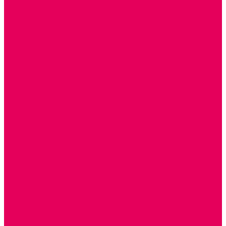
МОЗАИКИ НАСТЕННЫЕ
СЕНСОРНАЯ КОМНАТА
МЯГКАЯ СРЕДА
СВЕТОВЫЕ ПРИБОРЫ
ДОПОЛНИТЕЛЬНО
НАСТЕННОЕ ОБОРУДОВАНИЕ
НАЦИОНАЛЬНЫЕ ПРОЕКТЫ
ЭКОЛОГИЯ
ПАТРИОТИЧЕСКОЕ ВОСПИТАНИЕ
ИГРУШКИ-ЗАБАВЫ, НАРОДНЫЕ ИГРУШКИ
НАРОДНЫЕ ПРОМЫСЛЫ
ДЫМКА
КАРГОПОЛЬ
ХОХЛОМА
ГОРОДЕЦ
ГЖЕЛЬ
МЕЗЕНЬ
ФИЛИМОНОВО
РОДНАЯ ИГРУШКА
СЕМЬЯ. СЕМЕЙНЫЕ ЦЕННОСТИ.
ФИНАНСОВАЯ ГРАМОТНОСТЬ
ДОСТУПНАЯ СРЕДА
ТАКТИЛЬНЫЕ ОЩУЩЕНИЯ
РЕАБИЛИТАЦИЯ
ЦИФРОВАЯ ОБРАЗОВАТЕЛЬНАЯ СРЕДА