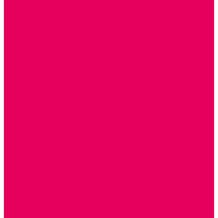
ГОТОВЫЕ РЕШЕНИЯ ИГРУШКИ ДЛЯ ДЕТСКОГО САДА
STEM ОБРАЗОВАНИЕ
КОМПЛЕКТЫ РППС ДОО
ЭМОЦИОНАЛЬНЫЙ ИНТЕЛЛЕКТ
РАННЕЕ РАЗВИТИЕ
ГОРКИ С ШАРИКАМИ, ЛАБИРИНТЫ, ВКЛАДЫШИ
ШНУРОВКИ, ЦЕПОЧКИ
РАМКИ-ВКЛАДЫШИ, ВКЛАДЫШИ
КОНСТРУКТОРЫ И СТРОИТЕЛЬНЫЕ НАБОРЫ
ПОЛИДРОН
ДЕРЕВЯННЫЕ
ПЛАСТМАССОВЫЕ
ОБОРУДОВАНИЕ ГРУПП для детей от 1 года
КРОВАТИ МАТРАЦЫ КПБ
ХОДУНКИ
СТУЛЬЧИК ДЛЯ КОРМЛЕНИЯ
КАБИНЕТЫ СПЕЦИАЛИСТОВ
ПСИХОЛОГ
ЛОГОПЕД
СЮЖЕТНО-РОЛЕВЫЕ ИГРЫ
КУКЛЫ и ОДЕЖДА ДЛЯ КУКОЛ
КОЛЯСКИ
КРОВАТКИ И ЛЮЛЬКИ для кукол
ТЕАТРАЛИЗОВАННАЯ ДЕЯТЕЛЬНОСТЬ
МУЗЫКАЛЬНЫЕ ИНСТРУМЕНТЫ