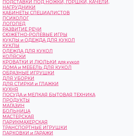
ПОДСТАВКИ ПОД НОЖКИ, ГОРШКИ, КАЧЕЛИ,
НАГРУДНИКИ
КАБИНЕТЫ СПЕЦИАЛИСТОВ
ПСИХОЛОГ
ЛОГОПЕД
РАЗВИТИЕ РЕЧИ
СЮЖЕТНО-РОЛЕВЫЕ ИГРЫ
КУКЛЫ и ОДЕЖДА ДЛЯ КУКОЛ
КУКЛЫ
ОДЕЖДА ДЛЯ КУКОЛ
КОЛЯСКИ
КРОВАТКИ И ЛЮЛЬКИ для кукол
ДОМА и МЕБЕЛЬ ДЛЯ КУКОЛ
ОБРАЗНЫЕ ИГРУШКИ
ДЛЯ УБОРКИ
ДЛЯ СТИРКИ и ГЛАЖКИ
КУХНЯ
ПОСУДА и МЕЛКАЯ БЫТОВАЯ ТЕХНИКА
ПРОДУКТЫ
МАГАЗИН
БОЛЬНИЦА
МАСТЕРСКАЯ
ПАРИКМАХЕРСКАЯ
ТРАНСПОРТНЫЕ ИГРУШКИ
ПАРКОВКИ и ГАРАЖИ