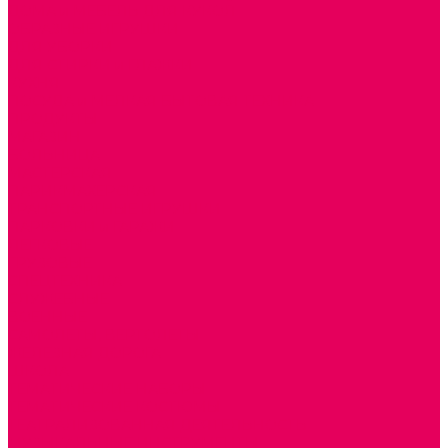
ДОМА и МЕБЕЛЬ ДЛЯ КУКОЛ
ОБРАЗНЫЕ ИГРУШКИ
ДЛЯ УБОРКИ
ДЛЯ СТИРКИ и ГЛАЖКИ
КУХНЯ
ПОСУДА и МЕЛКАЯ БЫТОВАЯ ТЕХНИКА
ПРОДУКТЫ
МАГАЗИН
БОЛЬНИЦА
МАСТЕРСКАЯ
ПАРИКМАХЕРСКАЯ
ТРАНСПОРТНЫЕ ИГРУШКИ
ПАРКОВКИ и ГАРАЖИ
ЛЕГКОВЫЕ
ГРУЗОВЫЕ
СПЕЦТЕХНИКА
СЛУЖЕБНЫЕ
ВОЕННЫЕ
САМОЛЕТЫ, ВЕРТОЛЕТЫ
ЖЕЛЕЗНАЯ ДОРОГА
ШКОЛА
ТЕМАТИЧЕСКИЕ НАБОРЫ
ТЕМАТИЧЕСКИЕ КОСТЮМЫ
ТЕАТРАЛИЗОВАННАЯ ДЕЯТЕЛЬНОСТЬ
МУЗЫКАЛЬНЫЕ ИНСТРУМЕНТЫ