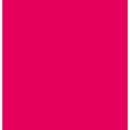
ПОСОБИЯ для ИЗО
СПОРТИВНОЕ ОБОРУДОВАНИЕ и ИНВЕНТАРЬ
ОБОРУДОВАНИЕ ДЛЯ БАССЕЙНОВ
МЯГКИЕ МОДУЛИ
СТРОИТЕЛЬНЫЕ НАБОРЫ
МАТЫ
ТРЕНАЖЕРЫ
ОБРУЧИ, СКАКАЛКИ, ПАЛКИ, ЛЕНТЫ, МЯЧИ
СПОРТИВНЫЙ ИНВЕНТРЬ
СПОРТИВНЫЕ ИГРЫ
ИНВЕНТАРЬ
ТРЕНАЖЕРЫ
БАЛАНСИРЫ и ЛЕСЕНКИ
СПОРТКОМПЛЕКСЫ, ШВЕДСКИЕ СТЕНКИ,
СКАЛОДРОМЫ
СКАМЬИ ГИМНАСТИЧЕСКИЕ
ТАКТИЛЬНЫЕ ДОРОЖКИ
ВЕЛОСИПЕДЫ И САМОКАТЫ
МЕБЕЛЬ ДОУ
БАНКЕТКИ, СКАМЕЙКИ, ЗЕРКАЛА, РОСТОМЕРЫ
СТОЛЫ для ЖЕЛЕЗНОЙ ДОРОГИ
ИГРОВАЯ МЕБЕЛЬ
СТОЛЫ, СТУЛЬЯ
КРОВАТИ, МАТРАСЫ