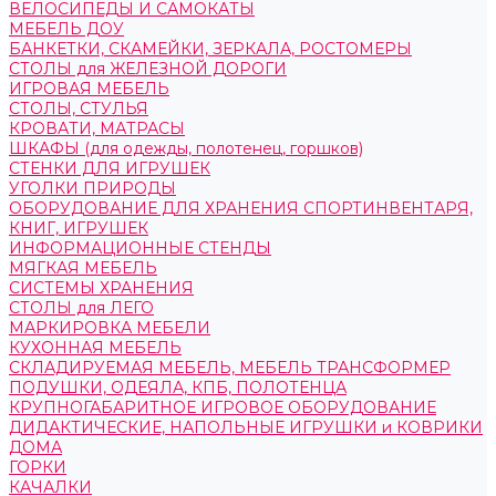
ВЕЛОСИПЕДЫ И САМОКАТЫ
МЕБЕЛЬ ДОУ
БАНКЕТКИ, СКАМЕЙКИ, ЗЕРКАЛА, РОСТОМЕРЫ
СТОЛЫ для ЖЕЛЕЗНОЙ ДОРОГИ
ИГРОВАЯ МЕБЕЛЬ
СТОЛЫ, СТУЛЬЯ
КРОВАТИ, МАТРАСЫ
ШКАФЫ (для одежды, полотенец, горшков)
СТЕНКИ ДЛЯ ИГРУШЕК
УГОЛКИ ПРИРОДЫ
ОБОРУДОВАНИЕ ДЛЯ ХРАНЕНИЯ СПОРТИНВЕНТАРЯ,
КНИГ, ИГРУШЕК
ИНФОРМАЦИОННЫЕ СТЕНДЫ
МЯГКАЯ МЕБЕЛЬ
СИСТЕМЫ ХРАНЕНИЯ
СТОЛЫ для ЛЕГО
МАРКИРОВКА МЕБЕЛИ
КУХОННАЯ МЕБЕЛЬ
СКЛАДИРУЕМАЯ МЕБЕЛЬ, МЕБЕЛЬ ТРАНСФОРМЕР
ПОДУШКИ, ОДЕЯЛА, КПБ, ПОЛОТЕНЦА
КРУПНОГАБАРИТНОЕ ИГРОВОЕ ОБОРУДОВАНИЕ
ДИДАКТИЧЕСКИЕ, НАПОЛЬНЫЕ ИГРУШКИ и КОВРИКИ
ДОМА
ГОРКИ
КАЧАЛКИ