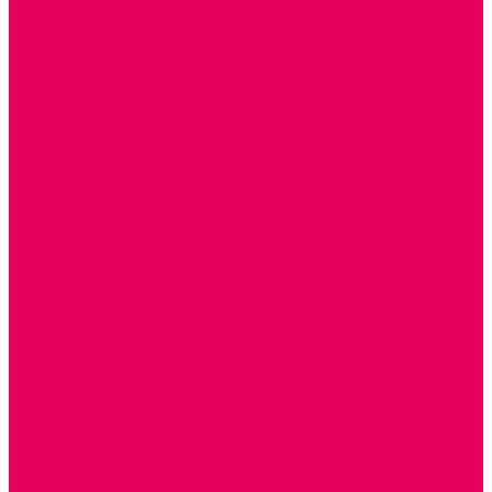
Каталог товаров
ГОТОВЫЕ РЕШЕНИЯ ИГРУШКИ ДЛЯ ДЕТСКОГО САДА
STEM ОБРАЗОВАНИЕ
КОМПЛЕКТЫ РППС ДОО
ЭМОЦИОНАЛЬНЫЙ ИНТЕЛЛЕКТ
ДЕТСКАЯ АНИМАЦИЯ
ОБРАЗОВАТЕЛЬНЫЕ КОМПЛЕКТЫ + КПК
РАННЕЕ РАЗВИТИЕ
ГОРКИ С ШАРИКАМИ, ЛАБИРИНТЫ, ВКЛАДЫШИ
ШНУРОВКИ, ЦЕПОЧКИ
РАМКИ-ВКЛАДЫШИ, ВКЛАДЫШИ
РАЗРЕЗНЫЕ КАРТИНКИ
КАТАЛКИ, КАЧАЛКИ, ИГРОВЫЕ КОМПЛЕКСЫ
СОРТИРОВЩИКИ, СТУЧАЛКИ
ОЗВУЧЕННЫЕ ИГРУШКИ, ДЕРГУНЧИКИ
ЛОГИЧЕСКИЕ ИГРЫ, ПИРАМИДКИ
НЕВАЛЯШКИ, ЮЛЫ, КУБИКИ
БИЗИБОРДЫ
ПАЗЛЫ, МОЗАИКИ
КОНСТРУКТОРЫ
ИГРОВОЕ ОТ 2 МЕСЯЦЕВ
КОНСТРУКТОРЫ И СТРОИТЕЛЬНЫЕ НАБОРЫ
ПОЛИДРОН
ДЕРЕВЯННЫЕ
ПЛАСТМАССОВЫЕ