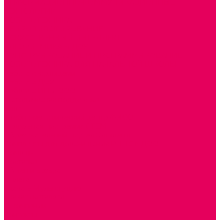
ИНФОРМАЦИОННО-КОММУНИКАЦИОННЫЕ
ТЕХНОЛОГИИ
РОБОТОТЕХНИКА
НЕЙРОПИЛОТИРОВАНИЕ
ИСКУССТВЕННЫЙ ИНТЕЛЛЕКТ
АЛГОРИТМИКА В ДОУ
КОНСТРУИРОВАНИЕ И ПРОГРАММИРОВАНИЕ
РОБОТОТЕХНИКА ДЛЯ НАЧАЛЬНОЙ ШКОЛЫ
Работа с юр.лицами
Работа с ДОУ
Работа с ИП и ООО
Методическая поддержка
Блог
Учебно-методический центр ФИСО
Модульная программа СТЕМ
Образовательный портал Элтиленд
Комплекты для дооснащения РППС в ДОО
Помощь
Доставка
Обмен и возврат
Оплата
Скачать Мультстудию
Скачать каталоги
О компании
Контакты