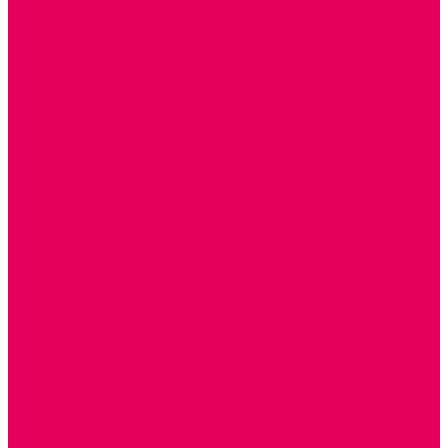
ДОСУГОВЫЕ ИГРЫ И ГОЛОВОЛОМКИ
ДОМИНО
ЛОТО
ШАХМАТЫ, ШАШКИ
ГОЛОВОЛОМКИ
НАПОЛЬНЫЕ
НАСТОЛЬНЫЕ
МАТЕРИАЛЫ МОНТЕССОРИ
ПЕСОК и ВОДА ИГРЫ и ОБОРУДОВАНИЕ
СЕНСОМОТОРНОЕ РАЗВИТИЕ
РАЗВИТИЕ РЕЧИ и ОБУЧЕНИЕ ГРАМОТЕ
ГРАФОМОТОРНОЕ РАЗВИТИЕ
ИНОСТРАННЫЕ ЯЗЫКИ
ЭЛЕМЕНТАРНЫЕ МАТЕМАТИЧЕСКИЕ ПРЕДСТАВЛЕНИЯ
ИССЛЕДОВАТЕЛЬСКАЯ ДЕЯТЕЛЬНОСТЬ
ПРАВИЛА ДОРОЖНОГО ДВИЖЕНИЯ и ОБЖ
ОЗНАКОМЛЕНИЕ С СОЛНЕЧНОЙ СИСТЕМОЙ
СОЦИАЛЬНОЕ ВОСПИТАНИЕ
ИГРЫ ВОСКОБОВИЧА
ПОДГОТОВКА К ШКОЛЕ
ОКРУЖАЮЩИЙ МИР
ИГРЫ НА ЛИПУЧКАХ из ПЛАСТИКА
ИГРЫ НА ЛИПУЧКАХ из ФЕТРА
ИЗОБРАЗИТЕЛЬНАЯ ДЕЯТЕЛЬНОСТЬ
ОБОРУДОВАНИЕ для ИЗО