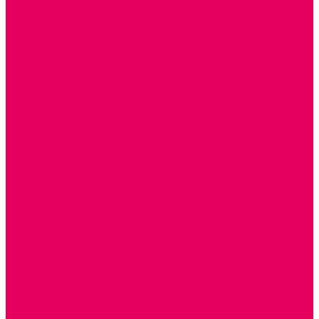
ШКАФЫ (для одежды, полотенец, горшков)
СТЕНКИ ДЛЯ ИГРУШЕК
УГОЛКИ ПРИРОДЫ
ОБОРУДОВАНИЕ ДЛЯ ХРАНЕНИЯ СПОРТИНВЕНТАРЯ,
КНИГ, ИГРУШЕК
ИНФОРМАЦИОННЫЕ СТЕНДЫ
МЯГКАЯ МЕБЕЛЬ
СИСТЕМЫ ХРАНЕНИЯ
СТОЛЫ для ЛЕГО
МАРКИРОВКА МЕБЕЛИ
КУХОННАЯ МЕБЕЛЬ
СКЛАДИРУЕМАЯ МЕБЕЛЬ, МЕБЕЛЬ ТРАНСФОРМЕР
ПОДУШКИ, ОДЕЯЛА, КПБ, ПОЛОТЕНЦА
КРУПНОГАБАРИТНОЕ ИГРОВОЕ ОБОРУДОВАНИЕ
ДИДАКТИЧЕСКИЕ, НАПОЛЬНЫЕ ИГРУШКИ и КОВРИКИ
ДОМА
ГОРКИ
КАЧАЛКИ
МАШИНКИ
ИГРОВЫЕ КОМПЛЕКСЫ и НАБОРЫ
МАНЕЖИ
КАЧЕЛИ
КОНСТРУКТОРЫ
ДИДАКТИЧЕСКИЕ ПАНЕЛИ и БИЗИБОРДЫ
ЭЛЕМЕНТЫ ДЕКОРА