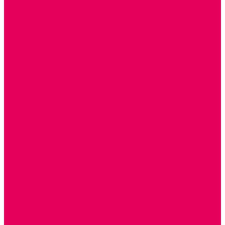
ПАЛЬЧИКОВЫЕ КУКЛЫ и ПОДСТАВКИ ДЛЯ НИХ
ПЕРЧАТОЧНЫЕ КУКЛЫ и ПОДСТАВКИ ДЛЯ НИХ
ОБРАЗОВАТЕЛЬНО-ВОСПИТАТЕЛЬНЫЕ ИГРЫ И
ИГРУШКИ, НАГЛЯДНО-ДИДАКТИЧЕСКИЙ и
РАЗДАТОЧНЫЙ МАТЕРИАЛ
ИГРЫ НИКИТИНА
МОЗАИКИ И КУБИКИ С КАРТИНКАМИ И СХЕМАМИ
ДОСУГОВЫЕ ИГРЫ И ГОЛОВОЛОМКИ
СПОРТИВНОЕ ОБОРУДОВАНИЕ и ИНВЕНТАРЬ
ОБОРУДОВАНИЕ ДЛЯ БАССЕЙНОВ
МЯГКИЕ МОДУЛИ
ОБРУЧИ, СКАКАЛКИ, ПАЛКИ, ЛЕНТЫ, МЯЧИ
МЕБЕЛЬ ДОУ
БАНКЕТКИ, СКАМЕЙКИ, ЗЕРКАЛА, РОСТОМЕРЫ
СТОЛЫ для ЖЕЛЕЗНОЙ ДОРОГИ
ИГРОВАЯ МЕБЕЛЬ
КРУПНОГАБАРИТНОЕ ИГРОВОЕ ОБОРУДОВАНИЕ
ДИДАКТИЧЕСКИЕ, НАПОЛЬНЫЕ ИГРУШКИ и КОВРИКИ
ДОМА
ГОРКИ
СЕНСОРНАЯ КОМНАТА
МЯГКАЯ СРЕДА
СВЕТОВЫЕ ПРИБОРЫ
ДОПОЛНИТЕЛЬНО
НАЦИОНАЛЬНЫЕ ПРОЕКТЫ