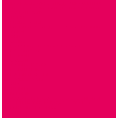
ПАЛЬЧИКОВЫЕ КУКЛЫ и ПОДСТАВКИ ДЛЯ НИХ
ПЕРЧАТОЧНЫЕ КУКЛЫ и ПОДСТАВКИ ДЛЯ НИХ
ШАГАЮЩИЙ ТЕАТР
ШАПОЧКИ
РОСТОВЫЕ КУКЛЫ
ТЕАТРАЛЬНЫЕ И ПРАЗДНИЧНО-КАРНАВАЛЬНЫЕ
КОСТЮМЫ
ДЕТСКИЕ
ВЗРОСЛЫЕ
УСЫ, БОРОДЫ, ПАРИКИ, АКСЕССУАРЫ
УГОЛКИ РЯЖЕНИЯ
ТЕАТР ТЕНЕЙ
ДЕКОРАЦИИ
НАСТОЛЬНЫЙ ТЕАТР
ТЕАТР МАГНИТНЫЙ
ТЕАТРАЛЬНЫЕ КУКЛЫ
ПЛАТКОВЫЕ КУКЛЫ
ШИРМЫ
НАСТОЛЬНЫЕ
НАПОЛЬНЫЕ
ОБРАЗОВАТЕЛЬНО-ВОСПИТАТЕЛЬНЫЕ ИГРЫ И
ИГРУШКИ, НАГЛЯДНО-ДИДАКТИЧЕСКИЙ и
РАЗДАТОЧНЫЙ МАТЕРИАЛ
ИГРЫ НИКИТИНА
МОЗАИКИ И КУБИКИ С КАРТИНКАМИ И СХЕМАМИ