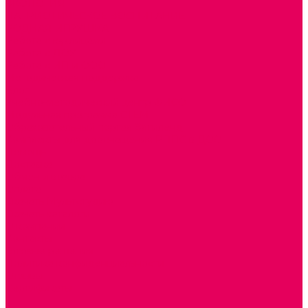
ЭКОЛОГИЯ
ПАТРИОТИЧЕСКОЕ ВОСПИТАНИЕ
РОДНАЯ ИГРУШКА
Работа с юр.лицами
Работа с ДОУ
Работа с ИП и ООО
Методическая поддержка
Блог
Учебно-методический центр ФИСО
Модульная программа СТЕМ
Образовательный портал Элтиленд
Комплекты для дооснащения РППС в ДОО
Помощь
Доставка
Обмен и возврат
Оплата
Скачать Мультстудию
Скачать каталоги
О компании
Контакты
Готовые решения
Политика конфиденциальности
Отзывы
Сертификаты
...