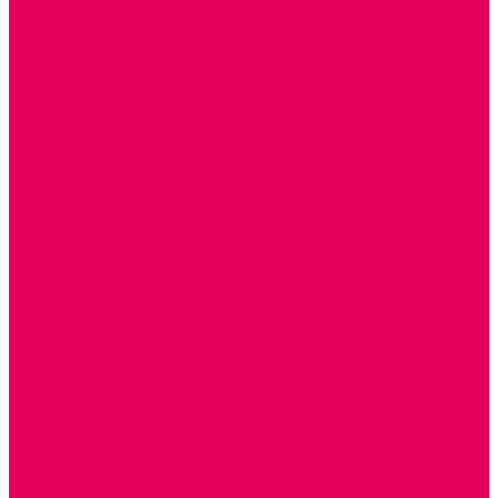
ИЗОБРАЗИТЕЛЬНАЯ ДЕЯТЕЛЬНОСТЬ
ОБОРУДОВАНИЕ для ИЗО
ПОСОБИЯ для ИЗО
СПОРТИВНОЕ ОБОРУДОВАНИЕ и ИНВЕНТАРЬ
ОБОРУДОВАНИЕ ДЛЯ БАССЕЙНОВ
МЯГКИЕ МОДУЛИ
СТРОИТЕЛЬНЫЕ НАБОРЫ
МАТЫ
ТРЕНАЖЕРЫ
ОБРУЧИ, СКАКАЛКИ, ПАЛКИ, ЛЕНТЫ, МЯЧИ
СПОРТИВНЫЙ ИНВЕНТРЬ
СПОРТИВНЫЕ ИГРЫ
ИНВЕНТАРЬ
ТРЕНАЖЕРЫ
БАЛАНСИРЫ и ЛЕСЕНКИ
СПОРТКОМПЛЕКСЫ, ШВЕДСКИЕ СТЕНКИ,
СКАЛОДРОМЫ
СКАМЬИ ГИМНАСТИЧЕСКИЕ
ТАКТИЛЬНЫЕ ДОРОЖКИ
ВЕЛОСИПЕДЫ И САМОКАТЫ
МЕБЕЛЬ ДОУ
БАНКЕТКИ, СКАМЕЙКИ, ЗЕРКАЛА, РОСТОМЕРЫ
СТОЛЫ для ЖЕЛЕЗНОЙ ДОРОГИ
ИГРОВАЯ МЕБЕЛЬ