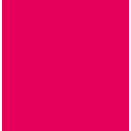
ДОПОЛНИТЕЛЬНО
НАЦИОНАЛЬНЫЕ ПРОЕКТЫ
ЭКОЛОГИЯ
ПАТРИОТИЧЕСКОЕ ВОСПИТАНИЕ
РОДНАЯ ИГРУШКА
Работа с юр.лицами
Работа с ДОУ
Работа с ИП и ООО
Методическая поддержка
Блог
Учебно-методический центр ФИСО
Модульная программа СТЕМ
Образовательный портал Элтиленд
Комплекты для дооснащения РППС в ДОО
Помощь
Доставка
Обмен и возврат
Оплата
Скачать Мультстудию
Скачать каталоги
О компании
Контакты
Готовые решения
Политика конфиденциальности
Отзывы