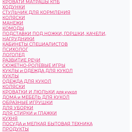
КРОВАТИ МАТРАЦЫ КПБ
ХОДУНКИ
СТУЛЬЧИК ДЛЯ КОРМЛЕНИЯ
КОЛЯСКИ
МАНЕЖИ
КОМОДЫ
ПОДСТАВКИ ПОД НОЖКИ, ГОРШКИ, КАЧЕЛИ,
НАГРУДНИКИ
КАБИНЕТЫ СПЕЦИАЛИСТОВ
ПСИХОЛОГ
ЛОГОПЕД
РАЗВИТИЕ РЕЧИ
СЮЖЕТНО-РОЛЕВЫЕ ИГРЫ
КУКЛЫ и ОДЕЖДА ДЛЯ КУКОЛ
КУКЛЫ
ОДЕЖДА ДЛЯ КУКОЛ
КОЛЯСКИ
КРОВАТКИ И ЛЮЛЬКИ для кукол
ДОМА и МЕБЕЛЬ ДЛЯ КУКОЛ
ОБРАЗНЫЕ ИГРУШКИ
ДЛЯ УБОРКИ
ДЛЯ СТИРКИ и ГЛАЖКИ
КУХНЯ
ПОСУДА и МЕЛКАЯ БЫТОВАЯ ТЕХНИКА
ПРОДУКТЫ