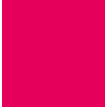
ИГРЫ НИКИТИНА
МОЗАИКИ И КУБИКИ С КАРТИНКАМИ И СХЕМАМИ
ДОСУГОВЫЕ ИГРЫ И ГОЛОВОЛОМКИ
ДОМИНО
ЛОТО
ШАХМАТЫ, ШАШКИ
ГОЛОВОЛОМКИ
НАПОЛЬНЫЕ
НАСТОЛЬНЫЕ
МАТЕРИАЛЫ МОНТЕССОРИ
ПЕСОК и ВОДА ИГРЫ и ОБОРУДОВАНИЕ
СЕНСОМОТОРНОЕ РАЗВИТИЕ
РАЗВИТИЕ РЕЧИ и ОБУЧЕНИЕ ГРАМОТЕ
ГРАФОМОТОРНОЕ РАЗВИТИЕ
ИНОСТРАННЫЕ ЯЗЫКИ
ЭЛЕМЕНТАРНЫЕ МАТЕМАТИЧЕСКИЕ ПРЕДСТАВЛЕНИЯ
ИССЛЕДОВАТЕЛЬСКАЯ ДЕЯТЕЛЬНОСТЬ
ПРАВИЛА ДОРОЖНОГО ДВИЖЕНИЯ и ОБЖ
ОЗНАКОМЛЕНИЕ С СОЛНЕЧНОЙ СИСТЕМОЙ
СОЦИАЛЬНОЕ ВОСПИТАНИЕ
ИГРЫ ВОСКОБОВИЧА
ПОДГОТОВКА К ШКОЛЕ
ОКРУЖАЮЩИЙ МИР
ИГРЫ НА ЛИПУЧКАХ из ПЛАСТИКА
ИГРЫ НА ЛИПУЧКАХ из ФЕТРА