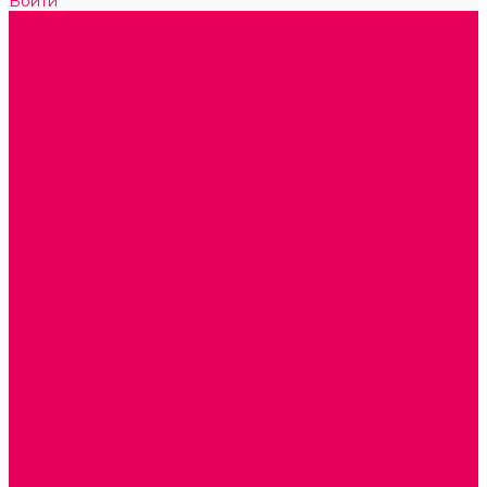
Войти
Каталог товаров
ГОТОВЫЕ РЕШЕНИЯ ИГРУШКИ ДЛЯ ДЕТСКОГО САДА
STEM ОБРАЗОВАНИЕ
КОМПЛЕКТЫ РППС ДОО
ЭМОЦИОНАЛЬНЫЙ ИНТЕЛЛЕКТ
РАННЕЕ РАЗВИТИЕ
ГОРКИ С ШАРИКАМИ, ЛАБИРИНТЫ, ВКЛАДЫШИ
ШНУРОВКИ, ЦЕПОЧКИ
РАМКИ-ВКЛАДЫШИ, ВКЛАДЫШИ
КОНСТРУКТОРЫ И СТРОИТЕЛЬНЫЕ НАБОРЫ
ПОЛИДРОН
ДЕРЕВЯННЫЕ
ПЛАСТМАССОВЫЕ
ОБОРУДОВАНИЕ ГРУПП для детей от 1 года
КРОВАТИ МАТРАЦЫ КПБ
ХОДУНКИ
СТУЛЬЧИК ДЛЯ КОРМЛЕНИЯ
КАБИНЕТЫ СПЕЦИАЛИСТОВ
ПСИХОЛОГ
ЛОГОПЕД
СЮЖЕТНО-РОЛЕВЫЕ ИГРЫ
КУКЛЫ и ОДЕЖДА ДЛЯ КУКОЛ
КОЛЯСКИ
КРОВАТКИ И ЛЮЛЬКИ для кукол