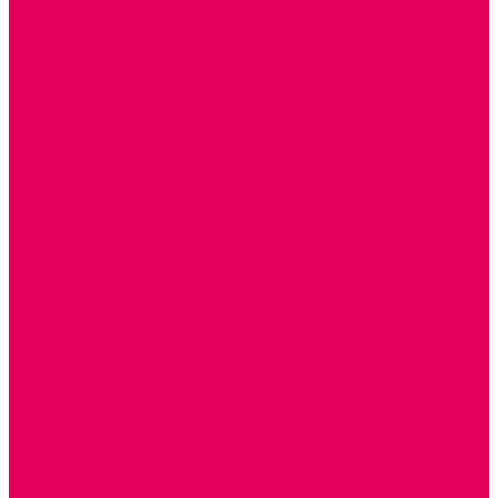
ТЕАТРАЛИЗОВАННАЯ ДЕЯТЕЛЬНОСТЬ
МУЗЫКАЛЬНЫЕ ИНСТРУМЕНТЫ
ПАЛЬЧИКОВЫЕ КУКЛЫ и ПОДСТАВКИ ДЛЯ НИХ
ПЕРЧАТОЧНЫЕ КУКЛЫ и ПОДСТАВКИ ДЛЯ НИХ
ОБРАЗОВАТЕЛЬНО-ВОСПИТАТЕЛЬНЫЕ ИГРЫ И
ИГРУШКИ, НАГЛЯДНО-ДИДАКТИЧЕСКИЙ и
РАЗДАТОЧНЫЙ МАТЕРИАЛ
ИГРЫ НИКИТИНА
МОЗАИКИ И КУБИКИ С КАРТИНКАМИ И СХЕМАМИ
ДОСУГОВЫЕ ИГРЫ И ГОЛОВОЛОМКИ
СПОРТИВНОЕ ОБОРУДОВАНИЕ и ИНВЕНТАРЬ
ОБОРУДОВАНИЕ ДЛЯ БАССЕЙНОВ
МЯГКИЕ МОДУЛИ
ОБРУЧИ, СКАКАЛКИ, ПАЛКИ, ЛЕНТЫ, МЯЧИ
МЕБЕЛЬ ДОУ
БАНКЕТКИ, СКАМЕЙКИ, ЗЕРКАЛА, РОСТОМЕРЫ
СТОЛЫ для ЖЕЛЕЗНОЙ ДОРОГИ
ИГРОВАЯ МЕБЕЛЬ
КРУПНОГАБАРИТНОЕ ИГРОВОЕ ОБОРУДОВАНИЕ
ДИДАКТИЧЕСКИЕ, НАПОЛЬНЫЕ ИГРУШКИ и КОВРИКИ
ДОМА
ГОРКИ
СЕНСОРНАЯ КОМНАТА
МЯГКАЯ СРЕДА
СВЕТОВЫЕ ПРИБОРЫ