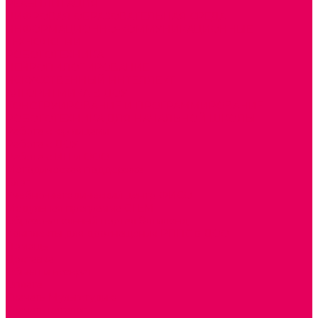
РЕАБИЛИТАЦИЯ
ЦИФРОВАЯ ОБРАЗОВАТЕЛЬНАЯ СРЕДА
ИНФОРМАЦИОННО-КОММУНИКАЦИОННЫЕ
ТЕХНОЛОГИИ
РОБОТОТЕХНИКА
НЕЙРОПИЛОТИРОВАНИЕ
ИСКУССТВЕННЫЙ ИНТЕЛЛЕКТ
АЛГОРИТМИКА В ДОУ
КОНСТРУИРОВАНИЕ И ПРОГРАММИРОВАНИЕ
РОБОТОТЕХНИКА ДЛЯ НАЧАЛЬНОЙ ШКОЛЫ
Работа с юр.лицами
Работа с ДОУ
Работа с ИП и ООО
Методическая поддержка
Блог
Учебно-методический центр ФИСО
Модульная программа СТЕМ
Образовательный портал Элтиленд
Комплекты для дооснащения РППС в ДОО
Помощь
Доставка
Обмен и возврат
Оплата
Скачать Мультстудию
Скачать каталоги