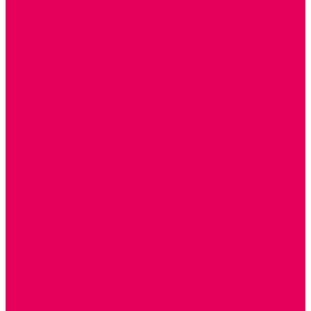
ДИДАКТИЧЕСКИЕ ПАНЕЛИ и БИЗИБОРДЫ
ЭЛЕМЕНТЫ ДЕКОРА
МОЗАИКИ НАСТЕННЫЕ
СЕНСОРНАЯ КОМНАТА
МЯГКАЯ СРЕДА
СВЕТОВЫЕ ПРИБОРЫ
ДОПОЛНИТЕЛЬНО
НАСТЕННОЕ ОБОРУДОВАНИЕ
НАЦИОНАЛЬНЫЕ ПРОЕКТЫ
ЭКОЛОГИЯ
ПАТРИОТИЧЕСКОЕ ВОСПИТАНИЕ
ИГРУШКИ-ЗАБАВЫ, НАРОДНЫЕ ИГРУШКИ
НАРОДНЫЕ ПРОМЫСЛЫ
ДЫМКА
КАРГОПОЛЬ
ХОХЛОМА
ГОРОДЕЦ
ГЖЕЛЬ
МЕЗЕНЬ
ФИЛИМОНОВО
РОДНАЯ ИГРУШКА
СЕМЬЯ. СЕМЕЙНЫЕ ЦЕННОСТИ.
ФИНАНСОВАЯ ГРАМОТНОСТЬ
ДОСТУПНАЯ СРЕДА
ТАКТИЛЬНЫЕ ОЩУЩЕНИЯ