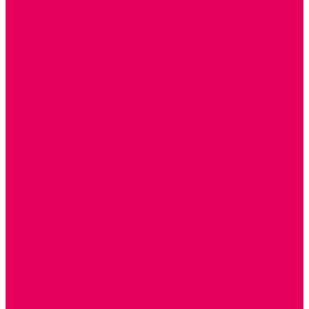
КОЛЯСКИ
КРОВАТКИ И ЛЮЛЬКИ для кукол
ДОМА и МЕБЕЛЬ ДЛЯ КУКОЛ
ОБРАЗНЫЕ ИГРУШКИ
ДЛЯ УБОРКИ
ДЛЯ СТИРКИ и ГЛАЖКИ
КУХНЯ
ПОСУДА и МЕЛКАЯ БЫТОВАЯ ТЕХНИКА
ПРОДУКТЫ
МАГАЗИН
БОЛЬНИЦА
МАСТЕРСКАЯ
ПАРИКМАХЕРСКАЯ
ТРАНСПОРТНЫЕ ИГРУШКИ
ПАРКОВКИ и ГАРАЖИ
ЛЕГКОВЫЕ
ГРУЗОВЫЕ
СПЕЦТЕХНИКА
СЛУЖЕБНЫЕ
ВОЕННЫЕ
САМОЛЕТЫ, ВЕРТОЛЕТЫ
ЖЕЛЕЗНАЯ ДОРОГА
ШКОЛА
ТЕМАТИЧЕСКИЕ НАБОРЫ
ТЕМАТИЧЕСКИЕ КОСТЮМЫ