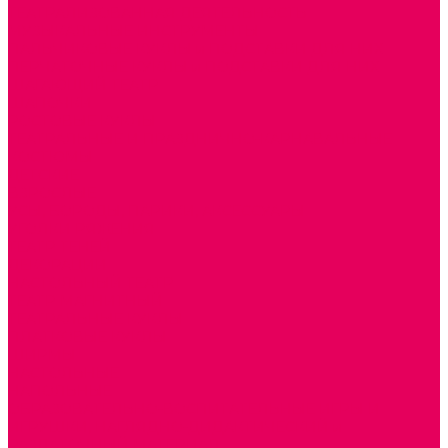
ТЕАТРАЛИЗОВАННАЯ ДЕЯТЕЛЬНОСТЬ
МУЗЫКАЛЬНЫЕ ИНСТРУМЕНТЫ
ПАЛЬЧИКОВЫЕ КУКЛЫ и ПОДСТАВКИ ДЛЯ НИХ
ПЕРЧАТОЧНЫЕ КУКЛЫ и ПОДСТАВКИ ДЛЯ НИХ
ШАГАЮЩИЙ ТЕАТР
ШАПОЧКИ
РОСТОВЫЕ КУКЛЫ
ТЕАТРАЛЬНЫЕ И ПРАЗДНИЧНО-КАРНАВАЛЬНЫЕ
КОСТЮМЫ
ДЕТСКИЕ
ВЗРОСЛЫЕ
УСЫ, БОРОДЫ, ПАРИКИ, АКСЕССУАРЫ
УГОЛКИ РЯЖЕНИЯ
ТЕАТР ТЕНЕЙ
ДЕКОРАЦИИ
НАСТОЛЬНЫЙ ТЕАТР
ТЕАТР МАГНИТНЫЙ
ТЕАТРАЛЬНЫЕ КУКЛЫ
ПЛАТКОВЫЕ КУКЛЫ
ШИРМЫ
НАСТОЛЬНЫЕ
НАПОЛЬНЫЕ
ОБРАЗОВАТЕЛЬНО-ВОСПИТАТЕЛЬНЫЕ ИГРЫ И
ИГРУШКИ, НАГЛЯДНО-ДИДАКТИЧЕСКИЙ и
РАЗДАТОЧНЫЙ МАТЕРИАЛ