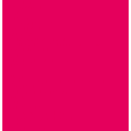
ДЕРЕВЯННЫЕ
ПЛАСТМАССОВЫЕ
ИЗ ПВХ
МАГНИТНЫЕ
РОБОТОТЕХНИЧЕСКИЕ
МЕТАЛЛИЧЕСКИЕ
ЛЕГО для ДОУ
НАУЧНО-ПОЗНАВАТЕЛЬНЫЕ
ОБОРУДОВАНИЕ ГРУПП для детей от 1 года
КРОВАТИ МАТРАЦЫ КПБ
ХОДУНКИ
СТУЛЬЧИК ДЛЯ КОРМЛЕНИЯ
КОЛЯСКИ
МАНЕЖИ
КОМОДЫ
ПОДСТАВКИ ПОД НОЖКИ, ГОРШКИ, КАЧЕЛИ,
НАГРУДНИКИ
КАБИНЕТЫ СПЕЦИАЛИСТОВ
ПСИХОЛОГ
ЛОГОПЕД
РАЗВИТИЕ РЕЧИ
СЮЖЕТНО-РОЛЕВЫЕ ИГРЫ
КУКЛЫ и ОДЕЖДА ДЛЯ КУКОЛ
КУКЛЫ
ОДЕЖДА ДЛЯ КУКОЛ