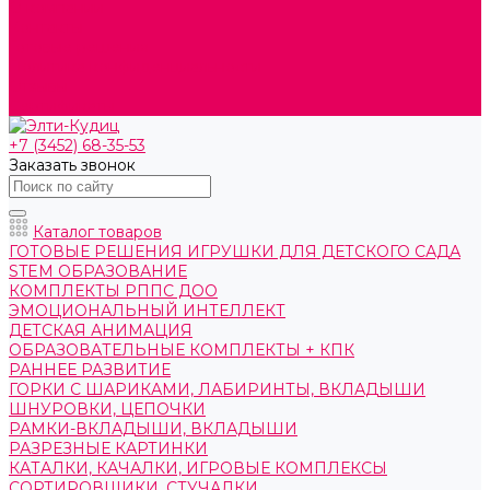
О компании
Контакты
Готовые решения
Политика конфиденциальности
Отзывы
Сертификаты
+7 (3452) 68-35-53
Заказать звонок
Каталог товаров
ГОТОВЫЕ РЕШЕНИЯ ИГРУШКИ ДЛЯ ДЕТСКОГО САДА
STEM ОБРАЗОВАНИЕ
КОМПЛЕКТЫ РППС ДОО
ЭМОЦИОНАЛЬНЫЙ ИНТЕЛЛЕКТ
ДЕТСКАЯ АНИМАЦИЯ
ОБРАЗОВАТЕЛЬНЫЕ КОМПЛЕКТЫ + КПК
РАННЕЕ РАЗВИТИЕ
ГОРКИ С ШАРИКАМИ, ЛАБИРИНТЫ, ВКЛАДЫШИ
ШНУРОВКИ, ЦЕПОЧКИ
РАМКИ-ВКЛАДЫШИ, ВКЛАДЫШИ
РАЗРЕЗНЫЕ КАРТИНКИ
КАТАЛКИ, КАЧАЛКИ, ИГРОВЫЕ КОМПЛЕКСЫ
СОРТИРОВЩИКИ, СТУЧАЛКИ