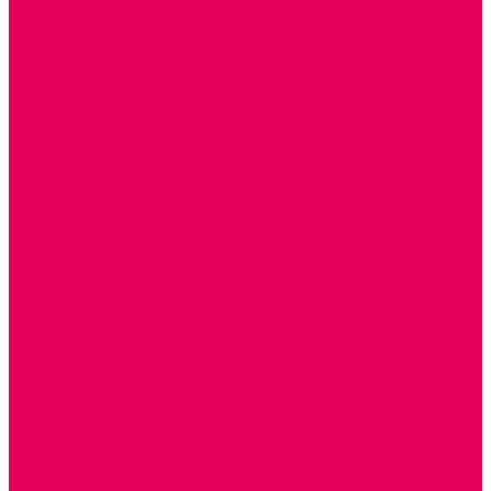
Сертификаты
...
Каталог товаров
ГОТОВЫЕ РЕШЕНИЯ ИГРУШКИ ДЛЯ ДЕТСКОГО САДА
STEM ОБРАЗОВАНИЕ
КОМПЛЕКТЫ РППС ДОО
ЭМОЦИОНАЛЬНЫЙ ИНТЕЛЛЕКТ
ДЕТСКАЯ АНИМАЦИЯ
ОБРАЗОВАТЕЛЬНЫЕ КОМПЛЕКТЫ + КПК
РАННЕЕ РАЗВИТИЕ
ГОРКИ С ШАРИКАМИ, ЛАБИРИНТЫ, ВКЛАДЫШИ
ШНУРОВКИ, ЦЕПОЧКИ
РАМКИ-ВКЛАДЫШИ, ВКЛАДЫШИ
РАЗРЕЗНЫЕ КАРТИНКИ
КАТАЛКИ, КАЧАЛКИ, ИГРОВЫЕ КОМПЛЕКСЫ
СОРТИРОВЩИКИ, СТУЧАЛКИ
ОЗВУЧЕННЫЕ ИГРУШКИ, ДЕРГУНЧИКИ
ЛОГИЧЕСКИЕ ИГРЫ, ПИРАМИДКИ
НЕВАЛЯШКИ, ЮЛЫ, КУБИКИ
БИЗИБОРДЫ
ПАЗЛЫ, МОЗАИКИ
КОНСТРУКТОРЫ
ИГРОВОЕ ОТ 2 МЕСЯЦЕВ
КОНСТРУКТОРЫ И СТРОИТЕЛЬНЫЕ НАБОРЫ
ПОЛИДРОН