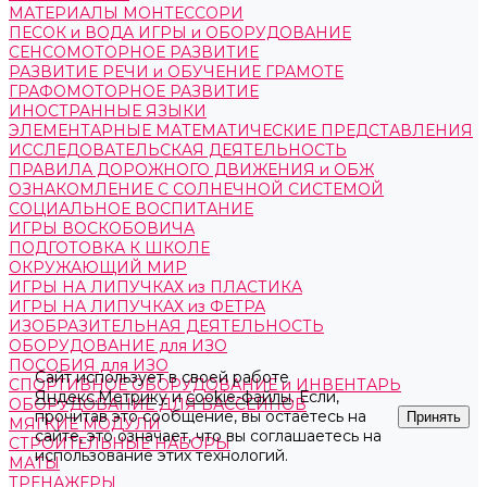
МАТЕРИАЛЫ МОНТЕССОРИ
ПЕСОК и ВОДА ИГРЫ и ОБОРУДОВАНИЕ
СЕНСОМОТОРНОЕ РАЗВИТИЕ
РАЗВИТИЕ РЕЧИ и ОБУЧЕНИЕ ГРАМОТЕ
ГРАФОМОТОРНОЕ РАЗВИТИЕ
ИНОСТРАННЫЕ ЯЗЫКИ
ЭЛЕМЕНТАРНЫЕ МАТЕМАТИЧЕСКИЕ ПРЕДСТАВЛЕНИЯ
ИССЛЕДОВАТЕЛЬСКАЯ ДЕЯТЕЛЬНОСТЬ
ПРАВИЛА ДОРОЖНОГО ДВИЖЕНИЯ и ОБЖ
ОЗНАКОМЛЕНИЕ С СОЛНЕЧНОЙ СИСТЕМОЙ
СОЦИАЛЬНОЕ ВОСПИТАНИЕ
ИГРЫ ВОСКОБОВИЧА
ПОДГОТОВКА К ШКОЛЕ
ОКРУЖАЮЩИЙ МИР
ИГРЫ НА ЛИПУЧКАХ из ПЛАСТИКА
ИГРЫ НА ЛИПУЧКАХ из ФЕТРА
ИЗОБРАЗИТЕЛЬНАЯ ДЕЯТЕЛЬНОСТЬ
ОБОРУДОВАНИЕ для ИЗО
ПОСОБИЯ для ИЗО
Сайт использует в своей работе
СПОРТИВНОЕ ОБОРУДОВАНИЕ и ИНВЕНТАРЬ
Яндекс.Метрику
и
cookie-файлы
. Если,
ОБОРУДОВАНИЕ ДЛЯ БАССЕЙНОВ
прочитав это сообщение, вы остаетесь на
Принять
МЯГКИЕ МОДУЛИ
сайте, это означает, что вы соглашаетесь на
СТРОИТЕЛЬНЫЕ НАБОРЫ
использование этих технологий.
МАТЫ
ТРЕНАЖЕРЫ