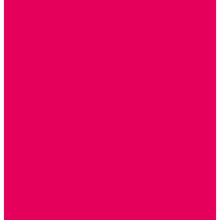
СТОЛЫ, СТУЛЬЯ
КРОВАТИ, МАТРАСЫ
ШКАФЫ (для одежды, полотенец, горшков)
СТЕНКИ ДЛЯ ИГРУШЕК
УГОЛКИ ПРИРОДЫ
ОБОРУДОВАНИЕ ДЛЯ ХРАНЕНИЯ СПОРТИНВЕНТАРЯ,
КНИГ, ИГРУШЕК
ИНФОРМАЦИОННЫЕ СТЕНДЫ
МЯГКАЯ МЕБЕЛЬ
СИСТЕМЫ ХРАНЕНИЯ
СТОЛЫ для ЛЕГО
МАРКИРОВКА МЕБЕЛИ
КУХОННАЯ МЕБЕЛЬ
СКЛАДИРУЕМАЯ МЕБЕЛЬ, МЕБЕЛЬ ТРАНСФОРМЕР
ПОДУШКИ, ОДЕЯЛА, КПБ, ПОЛОТЕНЦА
КРУПНОГАБАРИТНОЕ ИГРОВОЕ ОБОРУДОВАНИЕ
ДИДАКТИЧЕСКИЕ, НАПОЛЬНЫЕ ИГРУШКИ и КОВРИКИ
ДОМА
ГОРКИ
КАЧАЛКИ
МАШИНКИ
ИГРОВЫЕ КОМПЛЕКСЫ и НАБОРЫ
МАНЕЖИ
КАЧЕЛИ
КОНСТРУКТОРЫ