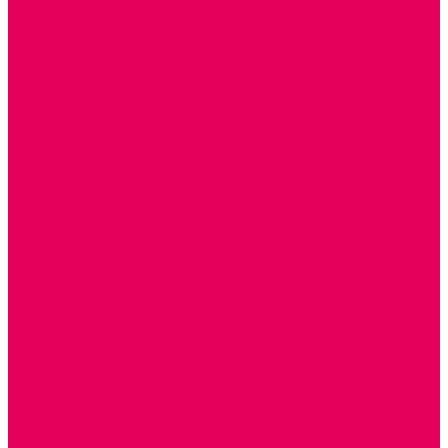
ТЕАТРАЛИЗОВАННАЯ ДЕЯТЕЛЬНОСТЬ
МУЗЫКАЛЬНЫЕ ИНСТРУМЕНТЫ
ПАЛЬЧИКОВЫЕ КУКЛЫ и ПОДСТАВКИ ДЛЯ НИХ
ПЕРЧАТОЧНЫЕ КУКЛЫ и ПОДСТАВКИ ДЛЯ НИХ
ШАГАЮЩИЙ ТЕАТР
ШАПОЧКИ
РОСТОВЫЕ КУКЛЫ
ТЕАТРАЛЬНЫЕ И ПРАЗДНИЧНО-КАРНАВАЛЬНЫЕ
КОСТЮМЫ
ДЕТСКИЕ
ВЗРОСЛЫЕ
УСЫ, БОРОДЫ, ПАРИКИ, АКСЕССУАРЫ
УГОЛКИ РЯЖЕНИЯ
ТЕАТР ТЕНЕЙ
ДЕКОРАЦИИ
НАСТОЛЬНЫЙ ТЕАТР
ТЕАТР МАГНИТНЫЙ
ТЕАТРАЛЬНЫЕ КУКЛЫ
ПЛАТКОВЫЕ КУКЛЫ
ШИРМЫ
НАСТОЛЬНЫЕ
НАПОЛЬНЫЕ
ОБРАЗОВАТЕЛЬНО-ВОСПИТАТЕЛЬНЫЕ ИГРЫ И
ИГРУШКИ, НАГЛЯДНО-ДИДАКТИЧЕСКИЙ и
РАЗДАТОЧНЫЙ МАТЕРИАЛ