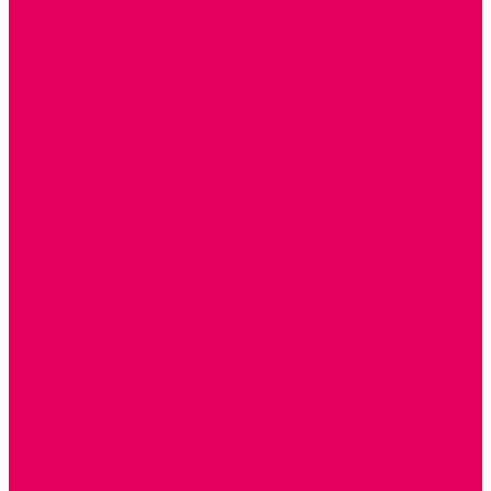
Сертификаты
...
Каталог товаров
ГОТОВЫЕ РЕШЕНИЯ ИГРУШКИ ДЛЯ ДЕТСКОГО САДА
STEM ОБРАЗОВАНИЕ
КОМПЛЕКТЫ РППС ДОО
ЭМОЦИОНАЛЬНЫЙ ИНТЕЛЛЕКТ
ДЕТСКАЯ АНИМАЦИЯ
ОБРАЗОВАТЕЛЬНЫЕ КОМПЛЕКТЫ + КПК
РАННЕЕ РАЗВИТИЕ
ГОРКИ С ШАРИКАМИ, ЛАБИРИНТЫ, ВКЛАДЫШИ
ШНУРОВКИ, ЦЕПОЧКИ
РАМКИ-ВКЛАДЫШИ, ВКЛАДЫШИ
РАЗРЕЗНЫЕ КАРТИНКИ
КАТАЛКИ, КАЧАЛКИ, ИГРОВЫЕ КОМПЛЕКСЫ
СОРТИРОВЩИКИ, СТУЧАЛКИ
ОЗВУЧЕННЫЕ ИГРУШКИ, ДЕРГУНЧИКИ
ЛОГИЧЕСКИЕ ИГРЫ, ПИРАМИДКИ
НЕВАЛЯШКИ, ЮЛЫ, КУБИКИ
БИЗИБОРДЫ
ПАЗЛЫ, МОЗАИКИ
КОНСТРУКТОРЫ
ИГРОВОЕ ОТ 2 МЕСЯЦЕВ
КОНСТРУКТОРЫ И СТРОИТЕЛЬНЫЕ НАБОРЫ
ПОЛИДРОН