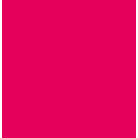
СТОЛЫ, СТУЛЬЯ
КРОВАТИ, МАТРАСЫ
ШКАФЫ (для одежды, полотенец, горшков)
СТЕНКИ ДЛЯ ИГРУШЕК
УГОЛКИ ПРИРОДЫ
ОБОРУДОВАНИЕ ДЛЯ ХРАНЕНИЯ СПОРТИНВЕНТАРЯ,
КНИГ, ИГРУШЕК
ИНФОРМАЦИОННЫЕ СТЕНДЫ
МЯГКАЯ МЕБЕЛЬ
СИСТЕМЫ ХРАНЕНИЯ
СТОЛЫ для ЛЕГО
МАРКИРОВКА МЕБЕЛИ
КУХОННАЯ МЕБЕЛЬ
СКЛАДИРУЕМАЯ МЕБЕЛЬ, МЕБЕЛЬ ТРАНСФОРМЕР
ПОДУШКИ, ОДЕЯЛА, КПБ, ПОЛОТЕНЦА
КРУПНОГАБАРИТНОЕ ИГРОВОЕ ОБОРУДОВАНИЕ
ДИДАКТИЧЕСКИЕ, НАПОЛЬНЫЕ ИГРУШКИ и КОВРИКИ
ДОМА
ГОРКИ
КАЧАЛКИ
МАШИНКИ
ИГРОВЫЕ КОМПЛЕКСЫ и НАБОРЫ
МАНЕЖИ
КАЧЕЛИ
КОНСТРУКТОРЫ