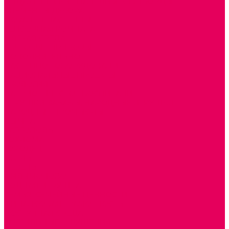
ДИДАКТИЧЕСКИЕ ПАНЕЛИ и БИЗИБОРДЫ
ЭЛЕМЕНТЫ ДЕКОРА
МОЗАИКИ НАСТЕННЫЕ
СЕНСОРНАЯ КОМНАТА
МЯГКАЯ СРЕДА
СВЕТОВЫЕ ПРИБОРЫ
ДОПОЛНИТЕЛЬНО
НАСТЕННОЕ ОБОРУДОВАНИЕ
НАЦИОНАЛЬНЫЕ ПРОЕКТЫ
ЭКОЛОГИЯ
ПАТРИОТИЧЕСКОЕ ВОСПИТАНИЕ
ИГРУШКИ-ЗАБАВЫ, НАРОДНЫЕ ИГРУШКИ
НАРОДНЫЕ ПРОМЫСЛЫ
ДЫМКА
КАРГОПОЛЬ
ХОХЛОМА
ГОРОДЕЦ
ГЖЕЛЬ
МЕЗЕНЬ
ФИЛИМОНОВО
РОДНАЯ ИГРУШКА
СЕМЬЯ. СЕМЕЙНЫЕ ЦЕННОСТИ.
ФИНАНСОВАЯ ГРАМОТНОСТЬ
ДОСТУПНАЯ СРЕДА
ТАКТИЛЬНЫЕ ОЩУЩЕНИЯ