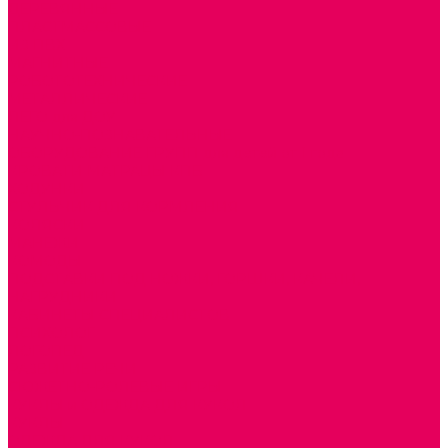
ДЕРЕВЯННЫЕ
ПЛАСТМАССОВЫЕ
ИЗ ПВХ
МАГНИТНЫЕ
РОБОТОТЕХНИЧЕСКИЕ
МЕТАЛЛИЧЕСКИЕ
ЛЕГО для ДОУ
НАУЧНО-ПОЗНАВАТЕЛЬНЫЕ
ОБОРУДОВАНИЕ ГРУПП для детей от 1 года
КРОВАТИ МАТРАЦЫ КПБ
ХОДУНКИ
СТУЛЬЧИК ДЛЯ КОРМЛЕНИЯ
КОЛЯСКИ
МАНЕЖИ
КОМОДЫ
ПОДСТАВКИ ПОД НОЖКИ, ГОРШКИ, КАЧЕЛИ,
НАГРУДНИКИ
КАБИНЕТЫ СПЕЦИАЛИСТОВ
ПСИХОЛОГ
ЛОГОПЕД
РАЗВИТИЕ РЕЧИ
СЮЖЕТНО-РОЛЕВЫЕ ИГРЫ
КУКЛЫ и ОДЕЖДА ДЛЯ КУКОЛ
КУКЛЫ
ОДЕЖДА ДЛЯ КУКОЛ