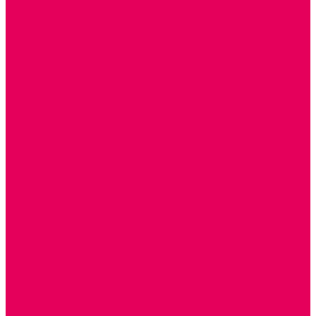
КОЛЯСКИ
КРОВАТКИ И ЛЮЛЬКИ для кукол
ДОМА и МЕБЕЛЬ ДЛЯ КУКОЛ
ОБРАЗНЫЕ ИГРУШКИ
ДЛЯ УБОРКИ
ДЛЯ СТИРКИ и ГЛАЖКИ
КУХНЯ
ПОСУДА и МЕЛКАЯ БЫТОВАЯ ТЕХНИКА
ПРОДУКТЫ
МАГАЗИН
БОЛЬНИЦА
МАСТЕРСКАЯ
ПАРИКМАХЕРСКАЯ
ТРАНСПОРТНЫЕ ИГРУШКИ
ПАРКОВКИ и ГАРАЖИ
ЛЕГКОВЫЕ
ГРУЗОВЫЕ
СПЕЦТЕХНИКА
СЛУЖЕБНЫЕ
ВОЕННЫЕ
САМОЛЕТЫ, ВЕРТОЛЕТЫ
ЖЕЛЕЗНАЯ ДОРОГА
ШКОЛА
ТЕМАТИЧЕСКИЕ НАБОРЫ
ТЕМАТИЧЕСКИЕ КОСТЮМЫ