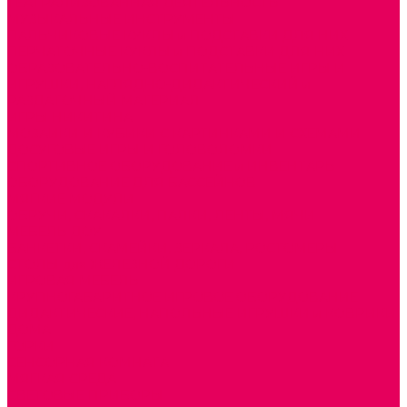
ТЕАТРАЛИЗОВАННАЯ ДЕЯТЕЛЬНОСТЬ
МУЗЫКАЛЬНЫЕ ИНСТРУМЕНТЫ
ПАЛЬЧИКОВЫЕ КУКЛЫ и ПОДСТАВКИ ДЛЯ НИХ
ПЕРЧАТОЧНЫЕ КУКЛЫ и ПОДСТАВКИ ДЛЯ НИХ
ОБРАЗОВАТЕЛЬНО-ВОСПИТАТЕЛЬНЫЕ ИГРЫ И
ИГРУШКИ, НАГЛЯДНО-ДИДАКТИЧЕСКИЙ и
РАЗДАТОЧНЫЙ МАТЕРИАЛ
ИГРЫ НИКИТИНА
МОЗАИКИ И КУБИКИ С КАРТИНКАМИ И СХЕМАМИ
ДОСУГОВЫЕ ИГРЫ И ГОЛОВОЛОМКИ
СПОРТИВНОЕ ОБОРУДОВАНИЕ и ИНВЕНТАРЬ
ОБОРУДОВАНИЕ ДЛЯ БАССЕЙНОВ
МЯГКИЕ МОДУЛИ
ОБРУЧИ, СКАКАЛКИ, ПАЛКИ, ЛЕНТЫ, МЯЧИ
МЕБЕЛЬ ДОУ
БАНКЕТКИ, СКАМЕЙКИ, ЗЕРКАЛА, РОСТОМЕРЫ
СТОЛЫ для ЖЕЛЕЗНОЙ ДОРОГИ
ИГРОВАЯ МЕБЕЛЬ
КРУПНОГАБАРИТНОЕ ИГРОВОЕ ОБОРУДОВАНИЕ
ДИДАКТИЧЕСКИЕ, НАПОЛЬНЫЕ ИГРУШКИ и КОВРИКИ
ДОМА
ГОРКИ
СЕНСОРНАЯ КОМНАТА
МЯГКАЯ СРЕДА
СВЕТОВЫЕ ПРИБОРЫ