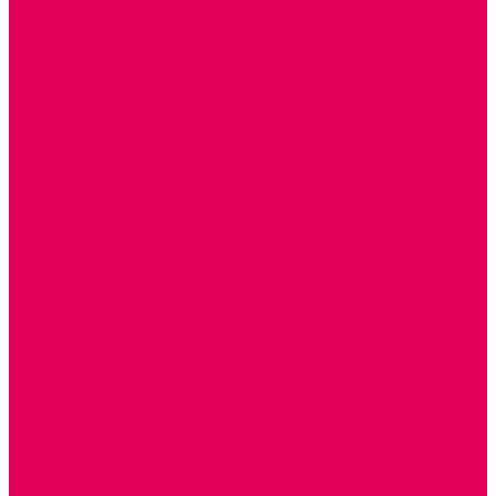
ИГРЫ НИКИТИНА
МОЗАИКИ И КУБИКИ С КАРТИНКАМИ И СХЕМАМИ
ДОСУГОВЫЕ ИГРЫ И ГОЛОВОЛОМКИ
ДОМИНО
ЛОТО
ШАХМАТЫ, ШАШКИ
ГОЛОВОЛОМКИ
НАПОЛЬНЫЕ
НАСТОЛЬНЫЕ
МАТЕРИАЛЫ МОНТЕССОРИ
ПЕСОК и ВОДА ИГРЫ и ОБОРУДОВАНИЕ
СЕНСОМОТОРНОЕ РАЗВИТИЕ
РАЗВИТИЕ РЕЧИ и ОБУЧЕНИЕ ГРАМОТЕ
ГРАФОМОТОРНОЕ РАЗВИТИЕ
ИНОСТРАННЫЕ ЯЗЫКИ
ЭЛЕМЕНТАРНЫЕ МАТЕМАТИЧЕСКИЕ ПРЕДСТАВЛЕНИЯ
ИССЛЕДОВАТЕЛЬСКАЯ ДЕЯТЕЛЬНОСТЬ
ПРАВИЛА ДОРОЖНОГО ДВИЖЕНИЯ и ОБЖ
ОЗНАКОМЛЕНИЕ С СОЛНЕЧНОЙ СИСТЕМОЙ
СОЦИАЛЬНОЕ ВОСПИТАНИЕ
ИГРЫ ВОСКОБОВИЧА
ПОДГОТОВКА К ШКОЛЕ
ОКРУЖАЮЩИЙ МИР
ИГРЫ НА ЛИПУЧКАХ из ПЛАСТИКА
ИГРЫ НА ЛИПУЧКАХ из ФЕТРА