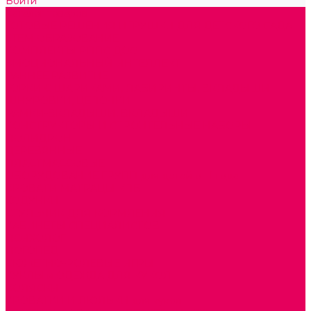
Войти
Каталог товаров
ГОТОВЫЕ РЕШЕНИЯ ИГРУШКИ ДЛЯ ДЕТСКОГО САДА
STEM ОБРАЗОВАНИЕ
КОМПЛЕКТЫ РППС ДОО
ЭМОЦИОНАЛЬНЫЙ ИНТЕЛЛЕКТ
РАННЕЕ РАЗВИТИЕ
ГОРКИ С ШАРИКАМИ, ЛАБИРИНТЫ, ВКЛАДЫШИ
ШНУРОВКИ, ЦЕПОЧКИ
РАМКИ-ВКЛАДЫШИ, ВКЛАДЫШИ
КОНСТРУКТОРЫ И СТРОИТЕЛЬНЫЕ НАБОРЫ
ПОЛИДРОН
ДЕРЕВЯННЫЕ
ПЛАСТМАССОВЫЕ
ОБОРУДОВАНИЕ ГРУПП для детей от 1 года
КРОВАТИ МАТРАЦЫ КПБ
ХОДУНКИ
СТУЛЬЧИК ДЛЯ КОРМЛЕНИЯ
КАБИНЕТЫ СПЕЦИАЛИСТОВ
ПСИХОЛОГ
ЛОГОПЕД
СЮЖЕТНО-РОЛЕВЫЕ ИГРЫ
КУКЛЫ и ОДЕЖДА ДЛЯ КУКОЛ
КОЛЯСКИ
КРОВАТКИ И ЛЮЛЬКИ для кукол