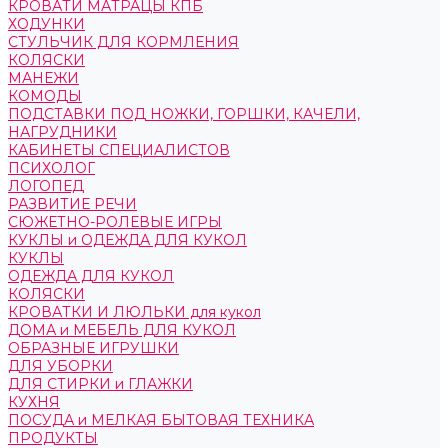
КРОВАТИ МАТРАЦЫ КПБ
ХОДУНКИ
СТУЛЬЧИК ДЛЯ КОРМЛЕНИЯ
КОЛЯСКИ
МАНЕЖИ
КОМОДЫ
ПОДСТАВКИ ПОД НОЖКИ, ГОРШКИ, КАЧЕЛИ,
НАГРУДНИКИ
КАБИНЕТЫ СПЕЦИАЛИСТОВ
ПСИХОЛОГ
ЛОГОПЕД
РАЗВИТИЕ РЕЧИ
СЮЖЕТНО-РОЛЕВЫЕ ИГРЫ
КУКЛЫ и ОДЕЖДА ДЛЯ КУКОЛ
КУКЛЫ
ОДЕЖДА ДЛЯ КУКОЛ
КОЛЯСКИ
КРОВАТКИ И ЛЮЛЬКИ для кукол
ДОМА и МЕБЕЛЬ ДЛЯ КУКОЛ
ОБРАЗНЫЕ ИГРУШКИ
ДЛЯ УБОРКИ
ДЛЯ СТИРКИ и ГЛАЖКИ
КУХНЯ
ПОСУДА и МЕЛКАЯ БЫТОВАЯ ТЕХНИКА
ПРОДУКТЫ