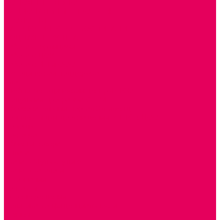
ДОПОЛНИТЕЛЬНО
НАЦИОНАЛЬНЫЕ ПРОЕКТЫ
ЭКОЛОГИЯ
ПАТРИОТИЧЕСКОЕ ВОСПИТАНИЕ
РОДНАЯ ИГРУШКА
Работа с юр.лицами
Работа с ДОУ
Работа с ИП и ООО
Методическая поддержка
Блог
Учебно-методический центр ФИСО
Модульная программа СТЕМ
Образовательный портал Элтиленд
Комплекты для дооснащения РППС в ДОО
Помощь
Доставка
Обмен и возврат
Оплата
Скачать Мультстудию
Скачать каталоги
О компании
Контакты
Готовые решения
Политика конфиденциальности
Отзывы