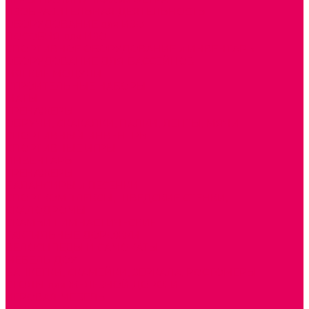
ИЗОБРАЗИТЕЛЬНАЯ ДЕЯТЕЛЬНОСТЬ
ОБОРУДОВАНИЕ для ИЗО
ПОСОБИЯ для ИЗО
СПОРТИВНОЕ ОБОРУДОВАНИЕ и ИНВЕНТАРЬ
ОБОРУДОВАНИЕ ДЛЯ БАССЕЙНОВ
МЯГКИЕ МОДУЛИ
СТРОИТЕЛЬНЫЕ НАБОРЫ
МАТЫ
ТРЕНАЖЕРЫ
ОБРУЧИ, СКАКАЛКИ, ПАЛКИ, ЛЕНТЫ, МЯЧИ
СПОРТИВНЫЙ ИНВЕНТРЬ
СПОРТИВНЫЕ ИГРЫ
ИНВЕНТАРЬ
ТРЕНАЖЕРЫ
БАЛАНСИРЫ и ЛЕСЕНКИ
СПОРТКОМПЛЕКСЫ, ШВЕДСКИЕ СТЕНКИ,
СКАЛОДРОМЫ
СКАМЬИ ГИМНАСТИЧЕСКИЕ
ТАКТИЛЬНЫЕ ДОРОЖКИ
ВЕЛОСИПЕДЫ И САМОКАТЫ
МЕБЕЛЬ ДОУ
БАНКЕТКИ, СКАМЕЙКИ, ЗЕРКАЛА, РОСТОМЕРЫ
СТОЛЫ для ЖЕЛЕЗНОЙ ДОРОГИ
ИГРОВАЯ МЕБЕЛЬ