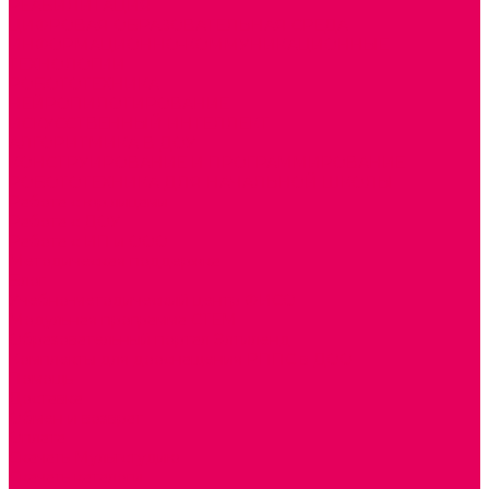
РЕАБИЛИТАЦИЯ
ЦИФРОВАЯ ОБРАЗОВАТЕЛЬНАЯ СРЕДА
ИНФОРМАЦИОННО-КОММУНИКАЦИОННЫЕ
ТЕХНОЛОГИИ
РОБОТОТЕХНИКА
НЕЙРОПИЛОТИРОВАНИЕ
ИСКУССТВЕННЫЙ ИНТЕЛЛЕКТ
АЛГОРИТМИКА В ДОУ
КОНСТРУИРОВАНИЕ И ПРОГРАММИРОВАНИЕ
РОБОТОТЕХНИКА ДЛЯ НАЧАЛЬНОЙ ШКОЛЫ
Работа с юр.лицами
Работа с ДОУ
Работа с ИП и ООО
Методическая поддержка
Блог
Учебно-методический центр ФИСО
Модульная программа СТЕМ
Образовательный портал Элтиленд
Комплекты для дооснащения РППС в ДОО
Помощь
Доставка
Обмен и возврат
Оплата
Скачать Мультстудию
Скачать каталоги