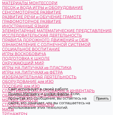
МАТЕРИАЛЫ МОНТЕССОРИ
ПЕСОК и ВОДА ИГРЫ и ОБОРУДОВАНИЕ
СЕНСОМОТОРНОЕ РАЗВИТИЕ
РАЗВИТИЕ РЕЧИ и ОБУЧЕНИЕ ГРАМОТЕ
ГРАФОМОТОРНОЕ РАЗВИТИЕ
ИНОСТРАННЫЕ ЯЗЫКИ
ЭЛЕМЕНТАРНЫЕ МАТЕМАТИЧЕСКИЕ ПРЕДСТАВЛЕНИЯ
ИССЛЕДОВАТЕЛЬСКАЯ ДЕЯТЕЛЬНОСТЬ
ПРАВИЛА ДОРОЖНОГО ДВИЖЕНИЯ и ОБЖ
ОЗНАКОМЛЕНИЕ С СОЛНЕЧНОЙ СИСТЕМОЙ
СОЦИАЛЬНОЕ ВОСПИТАНИЕ
ИГРЫ ВОСКОБОВИЧА
ПОДГОТОВКА К ШКОЛЕ
ОКРУЖАЮЩИЙ МИР
ИГРЫ НА ЛИПУЧКАХ из ПЛАСТИКА
ИГРЫ НА ЛИПУЧКАХ из ФЕТРА
ИЗОБРАЗИТЕЛЬНАЯ ДЕЯТЕЛЬНОСТЬ
ОБОРУДОВАНИЕ для ИЗО
ПОСОБИЯ для ИЗО
Сайт использует в своей работе
СПОРТИВНОЕ ОБОРУДОВАНИЕ и ИНВЕНТАРЬ
Яндекс.Метрику
и
cookie-файлы
. Если,
ОБОРУДОВАНИЕ ДЛЯ БАССЕЙНОВ
прочитав это сообщение, вы остаетесь на
Принять
МЯГКИЕ МОДУЛИ
сайте, это означает, что вы соглашаетесь на
СТРОИТЕЛЬНЫЕ НАБОРЫ
использование этих технологий.
МАТЫ
ТРЕНАЖЕРЫ