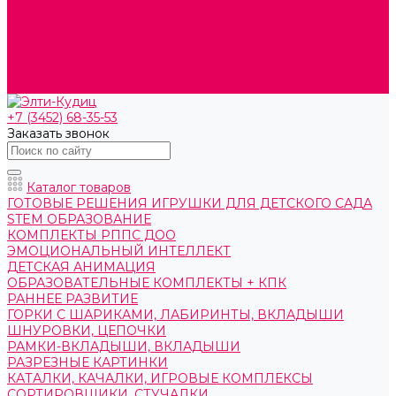
О компании
Контакты
Готовые решения
Политика конфиденциальности
Отзывы
Сертификаты
+7 (3452) 68-35-53
Заказать звонок
Каталог товаров
ГОТОВЫЕ РЕШЕНИЯ ИГРУШКИ ДЛЯ ДЕТСКОГО САДА
STEM ОБРАЗОВАНИЕ
КОМПЛЕКТЫ РППС ДОО
ЭМОЦИОНАЛЬНЫЙ ИНТЕЛЛЕКТ
ДЕТСКАЯ АНИМАЦИЯ
ОБРАЗОВАТЕЛЬНЫЕ КОМПЛЕКТЫ + КПК
РАННЕЕ РАЗВИТИЕ
ГОРКИ С ШАРИКАМИ, ЛАБИРИНТЫ, ВКЛАДЫШИ
ШНУРОВКИ, ЦЕПОЧКИ
РАМКИ-ВКЛАДЫШИ, ВКЛАДЫШИ
РАЗРЕЗНЫЕ КАРТИНКИ
КАТАЛКИ, КАЧАЛКИ, ИГРОВЫЕ КОМПЛЕКСЫ
СОРТИРОВЩИКИ, СТУЧАЛКИ