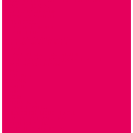
ДИДАКТИЧЕСКИЕ ПАНЕЛИ и БИЗИБОРДЫ
ЭЛЕМЕНТЫ ДЕКОРА
МОЗАИКИ НАСТЕННЫЕ
СЕНСОРНАЯ КОМНАТА
МЯГКАЯ СРЕДА
СВЕТОВЫЕ ПРИБОРЫ
ДОПОЛНИТЕЛЬНО
НАСТЕННОЕ ОБОРУДОВАНИЕ
НАЦИОНАЛЬНЫЕ ПРОЕКТЫ
ЭКОЛОГИЯ
ПАТРИОТИЧЕСКОЕ ВОСПИТАНИЕ
ИГРУШКИ-ЗАБАВЫ, НАРОДНЫЕ ИГРУШКИ
НАРОДНЫЕ ПРОМЫСЛЫ
ДЫМКА
КАРГОПОЛЬ
ХОХЛОМА
ГОРОДЕЦ
ГЖЕЛЬ
МЕЗЕНЬ
ФИЛИМОНОВО
РОДНАЯ ИГРУШКА
СЕМЬЯ. СЕМЕЙНЫЕ ЦЕННОСТИ.
ФИНАНСОВАЯ ГРАМОТНОСТЬ
ДОСТУПНАЯ СРЕДА
ТАКТИЛЬНЫЕ ОЩУЩЕНИЯ