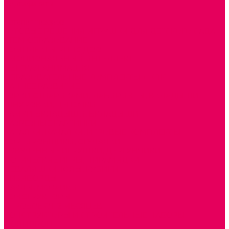
Сертификаты
...
Каталог товаров
ГОТОВЫЕ РЕШЕНИЯ ИГРУШКИ ДЛЯ ДЕТСКОГО САДА
STEM ОБРАЗОВАНИЕ
КОМПЛЕКТЫ РППС ДОО
ЭМОЦИОНАЛЬНЫЙ ИНТЕЛЛЕКТ
ДЕТСКАЯ АНИМАЦИЯ
ОБРАЗОВАТЕЛЬНЫЕ КОМПЛЕКТЫ + КПК
РАННЕЕ РАЗВИТИЕ
ГОРКИ С ШАРИКАМИ, ЛАБИРИНТЫ, ВКЛАДЫШИ
ШНУРОВКИ, ЦЕПОЧКИ
РАМКИ-ВКЛАДЫШИ, ВКЛАДЫШИ
РАЗРЕЗНЫЕ КАРТИНКИ
КАТАЛКИ, КАЧАЛКИ, ИГРОВЫЕ КОМПЛЕКСЫ
СОРТИРОВЩИКИ, СТУЧАЛКИ
ОЗВУЧЕННЫЕ ИГРУШКИ, ДЕРГУНЧИКИ
ЛОГИЧЕСКИЕ ИГРЫ, ПИРАМИДКИ
НЕВАЛЯШКИ, ЮЛЫ, КУБИКИ
БИЗИБОРДЫ
ПАЗЛЫ, МОЗАИКИ
КОНСТРУКТОРЫ
ИГРОВОЕ ОТ 2 МЕСЯЦЕВ
КОНСТРУКТОРЫ И СТРОИТЕЛЬНЫЕ НАБОРЫ
ПОЛИДРОН