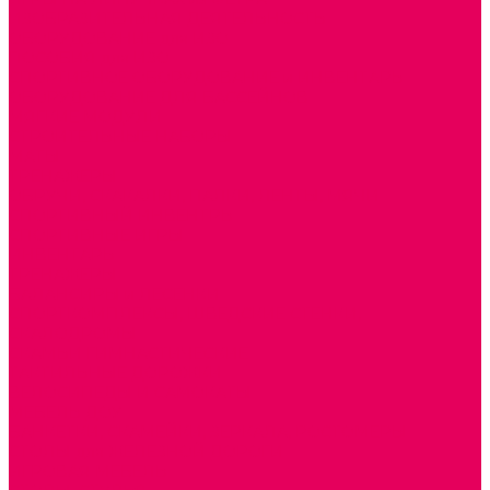
ИЗОБРАЗИТЕЛЬНАЯ ДЕЯТЕЛЬНОСТЬ
ОБОРУДОВАНИЕ для ИЗО
ПОСОБИЯ для ИЗО
СПОРТИВНОЕ ОБОРУДОВАНИЕ и ИНВЕНТАРЬ
ОБОРУДОВАНИЕ ДЛЯ БАССЕЙНОВ
МЯГКИЕ МОДУЛИ
СТРОИТЕЛЬНЫЕ НАБОРЫ
МАТЫ
ТРЕНАЖЕРЫ
ОБРУЧИ, СКАКАЛКИ, ПАЛКИ, ЛЕНТЫ, МЯЧИ
СПОРТИВНЫЙ ИНВЕНТРЬ
СПОРТИВНЫЕ ИГРЫ
ИНВЕНТАРЬ
ТРЕНАЖЕРЫ
БАЛАНСИРЫ и ЛЕСЕНКИ
СПОРТКОМПЛЕКСЫ, ШВЕДСКИЕ СТЕНКИ,
СКАЛОДРОМЫ
СКАМЬИ ГИМНАСТИЧЕСКИЕ
ТАКТИЛЬНЫЕ ДОРОЖКИ
ВЕЛОСИПЕДЫ И САМОКАТЫ
МЕБЕЛЬ ДОУ
БАНКЕТКИ, СКАМЕЙКИ, ЗЕРКАЛА, РОСТОМЕРЫ
СТОЛЫ для ЖЕЛЕЗНОЙ ДОРОГИ
ИГРОВАЯ МЕБЕЛЬ