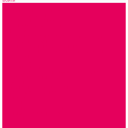
Войти
Каталог товаров
ГОТОВЫЕ РЕШЕНИЯ ИГРУШКИ ДЛЯ ДЕТСКОГО САДА
STEM ОБРАЗОВАНИЕ
КОМПЛЕКТЫ РППС ДОО
ЭМОЦИОНАЛЬНЫЙ ИНТЕЛЛЕКТ
РАННЕЕ РАЗВИТИЕ
ГОРКИ С ШАРИКАМИ, ЛАБИРИНТЫ, ВКЛАДЫШИ
ШНУРОВКИ, ЦЕПОЧКИ
РАМКИ-ВКЛАДЫШИ, ВКЛАДЫШИ
КОНСТРУКТОРЫ И СТРОИТЕЛЬНЫЕ НАБОРЫ
ПОЛИДРОН
ДЕРЕВЯННЫЕ
ПЛАСТМАССОВЫЕ
ОБОРУДОВАНИЕ ГРУПП для детей от 1 года
КРОВАТИ МАТРАЦЫ КПБ
ХОДУНКИ
СТУЛЬЧИК ДЛЯ КОРМЛЕНИЯ
КАБИНЕТЫ СПЕЦИАЛИСТОВ
ПСИХОЛОГ
ЛОГОПЕД
СЮЖЕТНО-РОЛЕВЫЕ ИГРЫ
КУКЛЫ и ОДЕЖДА ДЛЯ КУКОЛ
КОЛЯСКИ
КРОВАТКИ И ЛЮЛЬКИ для кукол