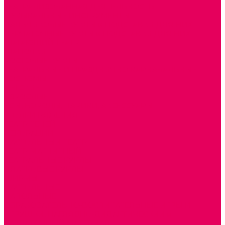
ТЕАТРАЛИЗОВАННАЯ ДЕЯТЕЛЬНОСТЬ
МУЗЫКАЛЬНЫЕ ИНСТРУМЕНТЫ
ПАЛЬЧИКОВЫЕ КУКЛЫ и ПОДСТАВКИ ДЛЯ НИХ
ПЕРЧАТОЧНЫЕ КУКЛЫ и ПОДСТАВКИ ДЛЯ НИХ
ШАГАЮЩИЙ ТЕАТР
ШАПОЧКИ
РОСТОВЫЕ КУКЛЫ
ТЕАТРАЛЬНЫЕ И ПРАЗДНИЧНО-КАРНАВАЛЬНЫЕ
КОСТЮМЫ
ДЕТСКИЕ
ВЗРОСЛЫЕ
УСЫ, БОРОДЫ, ПАРИКИ, АКСЕССУАРЫ
УГОЛКИ РЯЖЕНИЯ
ТЕАТР ТЕНЕЙ
ДЕКОРАЦИИ
НАСТОЛЬНЫЙ ТЕАТР
ТЕАТР МАГНИТНЫЙ
ТЕАТРАЛЬНЫЕ КУКЛЫ
ПЛАТКОВЫЕ КУКЛЫ
ШИРМЫ
НАСТОЛЬНЫЕ
НАПОЛЬНЫЕ
ОБРАЗОВАТЕЛЬНО-ВОСПИТАТЕЛЬНЫЕ ИГРЫ И
ИГРУШКИ, НАГЛЯДНО-ДИДАКТИЧЕСКИЙ и
РАЗДАТОЧНЫЙ МАТЕРИАЛ