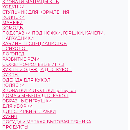
КРОВАТИ МАТРАЦЫ КПБ
ХОДУНКИ
СТУЛЬЧИК ДЛЯ КОРМЛЕНИЯ
КОЛЯСКИ
МАНЕЖИ
КОМОДЫ
ПОДСТАВКИ ПОД НОЖКИ, ГОРШКИ, КАЧЕЛИ,
НАГРУДНИКИ
КАБИНЕТЫ СПЕЦИАЛИСТОВ
ПСИХОЛОГ
ЛОГОПЕД
РАЗВИТИЕ РЕЧИ
СЮЖЕТНО-РОЛЕВЫЕ ИГРЫ
КУКЛЫ и ОДЕЖДА ДЛЯ КУКОЛ
КУКЛЫ
ОДЕЖДА ДЛЯ КУКОЛ
КОЛЯСКИ
КРОВАТКИ И ЛЮЛЬКИ для кукол
ДОМА и МЕБЕЛЬ ДЛЯ КУКОЛ
ОБРАЗНЫЕ ИГРУШКИ
ДЛЯ УБОРКИ
ДЛЯ СТИРКИ и ГЛАЖКИ
КУХНЯ
ПОСУДА и МЕЛКАЯ БЫТОВАЯ ТЕХНИКА
ПРОДУКТЫ