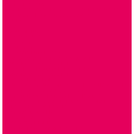
ИГРЫ НИКИТИНА
МОЗАИКИ И КУБИКИ С КАРТИНКАМИ И СХЕМАМИ
ДОСУГОВЫЕ ИГРЫ И ГОЛОВОЛОМКИ
ДОМИНО
ЛОТО
ШАХМАТЫ, ШАШКИ
ГОЛОВОЛОМКИ
НАПОЛЬНЫЕ
НАСТОЛЬНЫЕ
МАТЕРИАЛЫ МОНТЕССОРИ
ПЕСОК и ВОДА ИГРЫ и ОБОРУДОВАНИЕ
СЕНСОМОТОРНОЕ РАЗВИТИЕ
РАЗВИТИЕ РЕЧИ и ОБУЧЕНИЕ ГРАМОТЕ
ГРАФОМОТОРНОЕ РАЗВИТИЕ
ИНОСТРАННЫЕ ЯЗЫКИ
ЭЛЕМЕНТАРНЫЕ МАТЕМАТИЧЕСКИЕ ПРЕДСТАВЛЕНИЯ
ИССЛЕДОВАТЕЛЬСКАЯ ДЕЯТЕЛЬНОСТЬ
ПРАВИЛА ДОРОЖНОГО ДВИЖЕНИЯ и ОБЖ
ОЗНАКОМЛЕНИЕ С СОЛНЕЧНОЙ СИСТЕМОЙ
СОЦИАЛЬНОЕ ВОСПИТАНИЕ
ИГРЫ ВОСКОБОВИЧА
ПОДГОТОВКА К ШКОЛЕ
ОКРУЖАЮЩИЙ МИР
ИГРЫ НА ЛИПУЧКАХ из ПЛАСТИКА
ИГРЫ НА ЛИПУЧКАХ из ФЕТРА