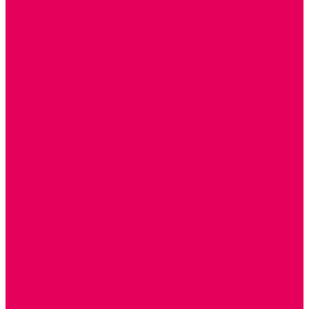
ДОПОЛНИТЕЛЬНО
НАЦИОНАЛЬНЫЕ ПРОЕКТЫ
ЭКОЛОГИЯ
ПАТРИОТИЧЕСКОЕ ВОСПИТАНИЕ
РОДНАЯ ИГРУШКА
Работа с юр.лицами
Работа с ДОУ
Работа с ИП и ООО
Методическая поддержка
Блог
Учебно-методический центр ФИСО
Модульная программа СТЕМ
Образовательный портал Элтиленд
Комплекты для дооснащения РППС в ДОО
Помощь
Доставка
Обмен и возврат
Оплата
Скачать Мультстудию
Скачать каталоги
О компании
Контакты
Готовые решения
Политика конфиденциальности
Отзывы