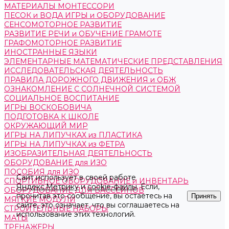
МАТЕРИАЛЫ МОНТЕССОРИ
ПЕСОК и ВОДА ИГРЫ и ОБОРУДОВАНИЕ
СЕНСОМОТОРНОЕ РАЗВИТИЕ
РАЗВИТИЕ РЕЧИ и ОБУЧЕНИЕ ГРАМОТЕ
ГРАФОМОТОРНОЕ РАЗВИТИЕ
ИНОСТРАННЫЕ ЯЗЫКИ
ЭЛЕМЕНТАРНЫЕ МАТЕМАТИЧЕСКИЕ ПРЕДСТАВЛЕНИЯ
ИССЛЕДОВАТЕЛЬСКАЯ ДЕЯТЕЛЬНОСТЬ
ПРАВИЛА ДОРОЖНОГО ДВИЖЕНИЯ и ОБЖ
ОЗНАКОМЛЕНИЕ С СОЛНЕЧНОЙ СИСТЕМОЙ
СОЦИАЛЬНОЕ ВОСПИТАНИЕ
ИГРЫ ВОСКОБОВИЧА
ПОДГОТОВКА К ШКОЛЕ
ОКРУЖАЮЩИЙ МИР
ИГРЫ НА ЛИПУЧКАХ из ПЛАСТИКА
ИГРЫ НА ЛИПУЧКАХ из ФЕТРА
ИЗОБРАЗИТЕЛЬНАЯ ДЕЯТЕЛЬНОСТЬ
ОБОРУДОВАНИЕ для ИЗО
ПОСОБИЯ для ИЗО
Сайт использует в своей работе
СПОРТИВНОЕ ОБОРУДОВАНИЕ и ИНВЕНТАРЬ
Яндекс.Метрику
и
cookie-файлы
. Если,
ОБОРУДОВАНИЕ ДЛЯ БАССЕЙНОВ
прочитав это сообщение, вы остаетесь на
Принять
МЯГКИЕ МОДУЛИ
сайте, это означает, что вы соглашаетесь на
СТРОИТЕЛЬНЫЕ НАБОРЫ
использование этих технологий.
МАТЫ
ТРЕНАЖЕРЫ