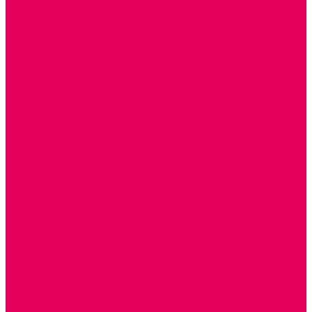
РЕАБИЛИТАЦИЯ
ЦИФРОВАЯ ОБРАЗОВАТЕЛЬНАЯ СРЕДА
ИНФОРМАЦИОННО-КОММУНИКАЦИОННЫЕ
ТЕХНОЛОГИИ
РОБОТОТЕХНИКА
НЕЙРОПИЛОТИРОВАНИЕ
ИСКУССТВЕННЫЙ ИНТЕЛЛЕКТ
АЛГОРИТМИКА В ДОУ
КОНСТРУИРОВАНИЕ И ПРОГРАММИРОВАНИЕ
РОБОТОТЕХНИКА ДЛЯ НАЧАЛЬНОЙ ШКОЛЫ
Работа с юр.лицами
Работа с ДОУ
Работа с ИП и ООО
Методическая поддержка
Блог
Учебно-методический центр ФИСО
Модульная программа СТЕМ
Образовательный портал Элтиленд
Комплекты для дооснащения РППС в ДОО
Помощь
Доставка
Обмен и возврат
Оплата
Скачать Мультстудию
Скачать каталоги