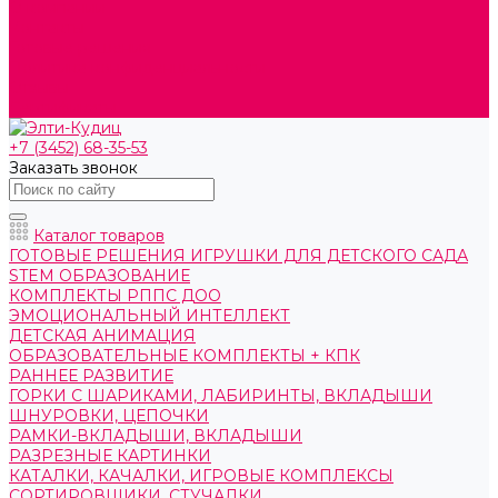
О компании
Контакты
Готовые решения
Политика конфиденциальности
Отзывы
Сертификаты
+7 (3452) 68-35-53
Заказать звонок
Каталог товаров
ГОТОВЫЕ РЕШЕНИЯ ИГРУШКИ ДЛЯ ДЕТСКОГО САДА
STEM ОБРАЗОВАНИЕ
КОМПЛЕКТЫ РППС ДОО
ЭМОЦИОНАЛЬНЫЙ ИНТЕЛЛЕКТ
ДЕТСКАЯ АНИМАЦИЯ
ОБРАЗОВАТЕЛЬНЫЕ КОМПЛЕКТЫ + КПК
РАННЕЕ РАЗВИТИЕ
ГОРКИ С ШАРИКАМИ, ЛАБИРИНТЫ, ВКЛАДЫШИ
ШНУРОВКИ, ЦЕПОЧКИ
РАМКИ-ВКЛАДЫШИ, ВКЛАДЫШИ
РАЗРЕЗНЫЕ КАРТИНКИ
КАТАЛКИ, КАЧАЛКИ, ИГРОВЫЕ КОМПЛЕКСЫ
СОРТИРОВЩИКИ, СТУЧАЛКИ