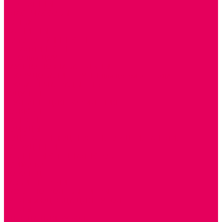
ДЕРЕВЯННЫЕ
ПЛАСТМАССОВЫЕ
ИЗ ПВХ
МАГНИТНЫЕ
РОБОТОТЕХНИЧЕСКИЕ
МЕТАЛЛИЧЕСКИЕ
ЛЕГО для ДОУ
НАУЧНО-ПОЗНАВАТЕЛЬНЫЕ
ОБОРУДОВАНИЕ ГРУПП для детей от 1 года
КРОВАТИ МАТРАЦЫ КПБ
ХОДУНКИ
СТУЛЬЧИК ДЛЯ КОРМЛЕНИЯ
КОЛЯСКИ
МАНЕЖИ
КОМОДЫ
ПОДСТАВКИ ПОД НОЖКИ, ГОРШКИ, КАЧЕЛИ,
НАГРУДНИКИ
КАБИНЕТЫ СПЕЦИАЛИСТОВ
ПСИХОЛОГ
ЛОГОПЕД
РАЗВИТИЕ РЕЧИ
СЮЖЕТНО-РОЛЕВЫЕ ИГРЫ
КУКЛЫ и ОДЕЖДА ДЛЯ КУКОЛ
КУКЛЫ
ОДЕЖДА ДЛЯ КУКОЛ