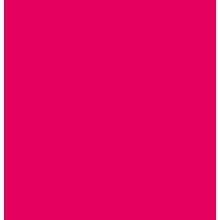
СТОЛЫ, СТУЛЬЯ
КРОВАТИ, МАТРАСЫ
ШКАФЫ (для одежды, полотенец, горшков)
СТЕНКИ ДЛЯ ИГРУШЕК
УГОЛКИ ПРИРОДЫ
ОБОРУДОВАНИЕ ДЛЯ ХРАНЕНИЯ СПОРТИНВЕНТАРЯ,
КНИГ, ИГРУШЕК
ИНФОРМАЦИОННЫЕ СТЕНДЫ
МЯГКАЯ МЕБЕЛЬ
СИСТЕМЫ ХРАНЕНИЯ
СТОЛЫ для ЛЕГО
МАРКИРОВКА МЕБЕЛИ
КУХОННАЯ МЕБЕЛЬ
СКЛАДИРУЕМАЯ МЕБЕЛЬ, МЕБЕЛЬ ТРАНСФОРМЕР
ПОДУШКИ, ОДЕЯЛА, КПБ, ПОЛОТЕНЦА
КРУПНОГАБАРИТНОЕ ИГРОВОЕ ОБОРУДОВАНИЕ
ДИДАКТИЧЕСКИЕ, НАПОЛЬНЫЕ ИГРУШКИ и КОВРИКИ
ДОМА
ГОРКИ
КАЧАЛКИ
МАШИНКИ
ИГРОВЫЕ КОМПЛЕКСЫ и НАБОРЫ
МАНЕЖИ
КАЧЕЛИ
КОНСТРУКТОРЫ