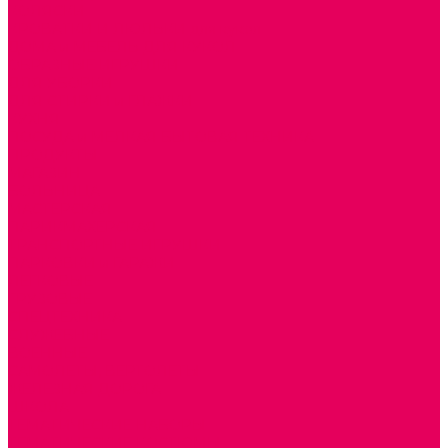
КОЛЯСКИ
КРОВАТКИ И ЛЮЛЬКИ для кукол
ДОМА и МЕБЕЛЬ ДЛЯ КУКОЛ
ОБРАЗНЫЕ ИГРУШКИ
ДЛЯ УБОРКИ
ДЛЯ СТИРКИ и ГЛАЖКИ
КУХНЯ
ПОСУДА и МЕЛКАЯ БЫТОВАЯ ТЕХНИКА
ПРОДУКТЫ
МАГАЗИН
БОЛЬНИЦА
МАСТЕРСКАЯ
ПАРИКМАХЕРСКАЯ
ТРАНСПОРТНЫЕ ИГРУШКИ
ПАРКОВКИ и ГАРАЖИ
ЛЕГКОВЫЕ
ГРУЗОВЫЕ
СПЕЦТЕХНИКА
СЛУЖЕБНЫЕ
ВОЕННЫЕ
САМОЛЕТЫ, ВЕРТОЛЕТЫ
ЖЕЛЕЗНАЯ ДОРОГА
ШКОЛА
ТЕМАТИЧЕСКИЕ НАБОРЫ
ТЕМАТИЧЕСКИЕ КОСТЮМЫ