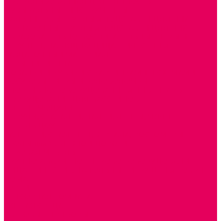
ТЕАТРАЛИЗОВАННАЯ ДЕЯТЕЛЬНОСТЬ
МУЗЫКАЛЬНЫЕ ИНСТРУМЕНТЫ
ПАЛЬЧИКОВЫЕ КУКЛЫ и ПОДСТАВКИ ДЛЯ НИХ
ПЕРЧАТОЧНЫЕ КУКЛЫ и ПОДСТАВКИ ДЛЯ НИХ
ОБРАЗОВАТЕЛЬНО-ВОСПИТАТЕЛЬНЫЕ ИГРЫ И
ИГРУШКИ, НАГЛЯДНО-ДИДАКТИЧЕСКИЙ и
РАЗДАТОЧНЫЙ МАТЕРИАЛ
ИГРЫ НИКИТИНА
МОЗАИКИ И КУБИКИ С КАРТИНКАМИ И СХЕМАМИ
ДОСУГОВЫЕ ИГРЫ И ГОЛОВОЛОМКИ
СПОРТИВНОЕ ОБОРУДОВАНИЕ и ИНВЕНТАРЬ
ОБОРУДОВАНИЕ ДЛЯ БАССЕЙНОВ
МЯГКИЕ МОДУЛИ
ОБРУЧИ, СКАКАЛКИ, ПАЛКИ, ЛЕНТЫ, МЯЧИ
МЕБЕЛЬ ДОУ
БАНКЕТКИ, СКАМЕЙКИ, ЗЕРКАЛА, РОСТОМЕРЫ
СТОЛЫ для ЖЕЛЕЗНОЙ ДОРОГИ
ИГРОВАЯ МЕБЕЛЬ
КРУПНОГАБАРИТНОЕ ИГРОВОЕ ОБОРУДОВАНИЕ
ДИДАКТИЧЕСКИЕ, НАПОЛЬНЫЕ ИГРУШКИ и КОВРИКИ
ДОМА
ГОРКИ
СЕНСОРНАЯ КОМНАТА
МЯГКАЯ СРЕДА
СВЕТОВЫЕ ПРИБОРЫ