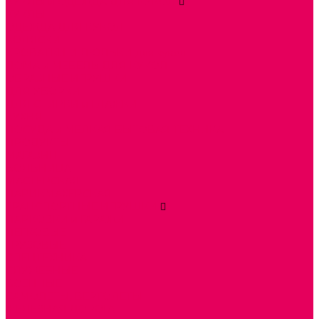
КУКЛЫ и ОДЕЖДА ДЛЯ КУКОЛ
КУКЛЫ
ОДЕЖДА ДЛЯ КУКОЛ
КОЛЯСКИ
КРОВАТКИ И ЛЮЛЬКИ для кукол
ДОМА и МЕБЕЛЬ ДЛЯ КУКОЛ
ОБРАЗНЫЕ ИГРУШКИ
ДЛЯ УБОРКИ
ДЛЯ СТИРКИ и ГЛАЖКИ
КУХНЯ
ПОСУДА и МЕЛКАЯ БЫТОВАЯ ТЕХНИКА
ПРОДУКТЫ
МАГАЗИН
БОЛЬНИЦА
МАСТЕРСКАЯ
ПАРИКМАХЕРСКАЯ
ТРАНСПОРТНЫЕ ИГРУШКИ
ПАРКОВКИ и ГАРАЖИ
ЛЕГКОВЫЕ
ГРУЗОВЫЕ
СПЕЦТЕХНИКА
СЛУЖЕБНЫЕ
ВОЕННЫЕ
САМОЛЕТЫ, ВЕРТОЛЕТЫ
ЖЕЛЕЗНАЯ ДОРОГА