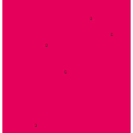
ОКРУЖАЮЩИЙ МИР
ИГРЫ НА ЛИПУЧКАХ из ПЛАСТИКА
ИГРЫ НА ЛИПУЧКАХ из ФЕТРА
ИЗОБРАЗИТЕЛЬНАЯ ДЕЯТЕЛЬНОСТЬ
ОБОРУДОВАНИЕ для ИЗО
ПОСОБИЯ для ИЗО
СПОРТИВНОЕ ОБОРУДОВАНИЕ и ИНВЕНТАРЬ
ОБОРУДОВАНИЕ ДЛЯ БАССЕЙНОВ
МЯГКИЕ МОДУЛИ
СТРОИТЕЛЬНЫЕ НАБОРЫ
МАТЫ
ТРЕНАЖЕРЫ
ОБРУЧИ, СКАКАЛКИ, ПАЛКИ, ЛЕНТЫ, МЯЧИ
СПОРТИВНЫЙ ИНВЕНТРЬ
СПОРТИВНЫЕ ИГРЫ
ИНВЕНТАРЬ
ТРЕНАЖЕРЫ
БАЛАНСИРЫ и ЛЕСЕНКИ
СПОРТКОМПЛЕКСЫ, ШВЕДСКИЕ СТЕНКИ,
СКАЛОДРОМЫ
СКАМЬИ ГИМНАСТИЧЕСКИЕ
ТАКТИЛЬНЫЕ ДОРОЖКИ
ВЕЛОСИПЕДЫ И САМОКАТЫ
МЕБЕЛЬ ДОУ
БАНКЕТКИ, СКАМЕЙКИ, ЗЕРКАЛА, РОСТОМЕРЫ