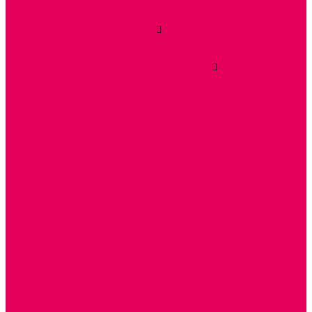
ОБРАЗОВАТЕЛЬНО-ВОСПИТАТЕЛЬНЫЕ ИГРЫ И
ИГРУШКИ, НАГЛЯДНО-ДИДАКТИЧЕСКИЙ и
РАЗДАТОЧНЫЙ МАТЕРИАЛ
ИГРЫ НИКИТИНА
МОЗАИКИ И КУБИКИ С КАРТИНКАМИ И СХЕМАМИ
ДОСУГОВЫЕ ИГРЫ И ГОЛОВОЛОМКИ
ДОМИНО
ЛОТО
ШАХМАТЫ, ШАШКИ
ГОЛОВОЛОМКИ
НАПОЛЬНЫЕ
НАСТОЛЬНЫЕ
МАТЕРИАЛЫ МОНТЕССОРИ
ПЕСОК и ВОДА ИГРЫ и ОБОРУДОВАНИЕ
СЕНСОМОТОРНОЕ РАЗВИТИЕ
РАЗВИТИЕ РЕЧИ и ОБУЧЕНИЕ ГРАМОТЕ
ГРАФОМОТОРНОЕ РАЗВИТИЕ
ИНОСТРАННЫЕ ЯЗЫКИ
ЭЛЕМЕНТАРНЫЕ МАТЕМАТИЧЕСКИЕ ПРЕДСТАВЛЕНИЯ
ИССЛЕДОВАТЕЛЬСКАЯ ДЕЯТЕЛЬНОСТЬ
ПРАВИЛА ДОРОЖНОГО ДВИЖЕНИЯ и ОБЖ
ОЗНАКОМЛЕНИЕ С СОЛНЕЧНОЙ СИСТЕМОЙ
СОЦИАЛЬНОЕ ВОСПИТАНИЕ
ИГРЫ ВОСКОБОВИЧА
ПОДГОТОВКА К ШКОЛЕ