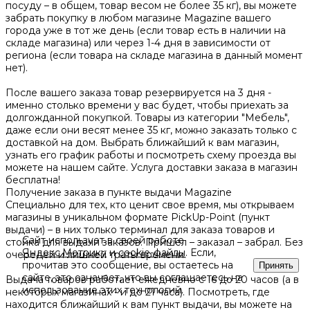
посуду – в общем, товар весом не более 35 кг), вы можете
забрать покупку в любом магазине Magazine вашего
города уже в тот же день (если товар есть в наличии на
складе магазина) или через 1-4 дня в зависимости от
региона (если товара на складе магазина в данный момент
нет).
После вашего заказа товар резервируется на 3 дня -
именно столько времени у вас будет, чтобы приехать за
долгожданной покупкой. Товары из категории "Мебель",
даже если они весят менее 35 кг, можно заказать только с
доставкой на дом. Выбрать ближайший к вам магазин,
узнать его график работы и посмотреть схему проезда вы
можете на нашем сайте. Услуга доставки заказа в магазин
бесплатна!
Получение заказа в пункте выдачи Magazine
Специально для тех, кто ценит свое время, мы открываем
магазины в уникальном формате PickUp-Point (пункт
выдачи) – в них только терминал для заказа товаров и
Сайт использует в своей работе
стойка для выдачи заказов. Пришел – заказал – забрал. Без
Яндекс.Метрику
и
cookie-файлы
. Если,
очередей и лишней траты времени.
прочитав это сообщение, вы остаетесь на
Принять
сайте, это означает, что вы соглашаетесь на
Выдача товаров работает ежедневно с 16 до 20 часов (а в
использование этих технологий.
некоторых магазинах - и до 21 часа). Посмотреть, где
находится ближайший к вам пункт выдачи, вы можете на