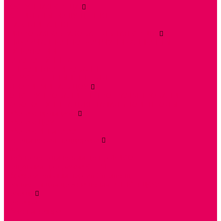
ДОСТУПНАЯ СРЕДА
ТАКТИЛЬНЫЕ ОЩУЩЕНИЯ
РЕАБИЛИТАЦИЯ
ЦИФРОВАЯ ОБРАЗОВАТЕЛЬНАЯ СРЕДА
ИНФОРМАЦИОННО-КОММУНИКАЦИОННЫЕ
ТЕХНОЛОГИИ
РОБОТОТЕХНИКА
НЕЙРОПИЛОТИРОВАНИЕ
ИСКУССТВЕННЫЙ ИНТЕЛЛЕКТ
АЛГОРИТМИКА В ДОУ
КОНСТРУИРОВАНИЕ И ПРОГРАММИРОВАНИЕ
РОБОТОТЕХНИКА ДЛЯ НАЧАЛЬНОЙ ШКОЛЫ
Работа с юр.лицами
Работа с ДОУ
Работа с ИП и ООО
Методическая поддержка
Блог
Учебно-методический центр ФИСО
Модульная программа СТЕМ
Образовательный портал Элтиленд
Комплекты для дооснащения РППС в ДОО
Помощь
Доставка
Обмен и возврат
Оплата