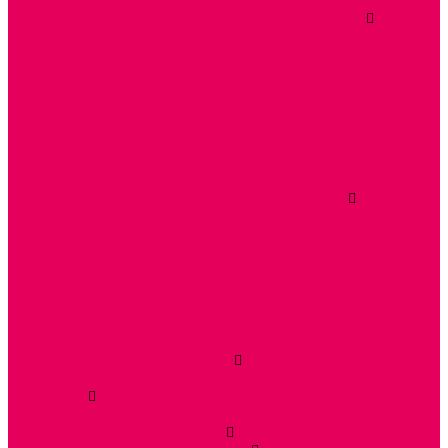
ИГРОВОЕ ОТ 2 МЕСЯЦЕВ
КОНСТРУКТОРЫ И СТРОИТЕЛЬНЫЕ НАБОРЫ
ПОЛИДРОН
ДЕРЕВЯННЫЕ
ПЛАСТМАССОВЫЕ
ИЗ ПВХ
МАГНИТНЫЕ
РОБОТОТЕХНИЧЕСКИЕ
МЕТАЛЛИЧЕСКИЕ
ЛЕГО для ДОУ
НАУЧНО-ПОЗНАВАТЕЛЬНЫЕ
ОБОРУДОВАНИЕ ГРУПП для детей от 1 года
КРОВАТИ МАТРАЦЫ КПБ
ХОДУНКИ
СТУЛЬЧИК ДЛЯ КОРМЛЕНИЯ
КОЛЯСКИ
МАНЕЖИ
КОМОДЫ
ПОДСТАВКИ ПОД НОЖКИ, ГОРШКИ, КАЧЕЛИ,
НАГРУДНИКИ
КАБИНЕТЫ СПЕЦИАЛИСТОВ
ПСИХОЛОГ
ЛОГОПЕД
РАЗВИТИЕ РЕЧИ
СЮЖЕТНО-РОЛЕВЫЕ ИГРЫ