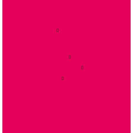
КАЧЕЛИ
КОНСТРУКТОРЫ
ДИДАКТИЧЕСКИЕ ПАНЕЛИ и БИЗИБОРДЫ
ЭЛЕМЕНТЫ ДЕКОРА
МОЗАИКИ НАСТЕННЫЕ
СЕНСОРНАЯ КОМНАТА
МЯГКАЯ СРЕДА
СВЕТОВЫЕ ПРИБОРЫ
ДОПОЛНИТЕЛЬНО
НАСТЕННОЕ ОБОРУДОВАНИЕ
НАЦИОНАЛЬНЫЕ ПРОЕКТЫ
ЭКОЛОГИЯ
ПАТРИОТИЧЕСКОЕ ВОСПИТАНИЕ
ИГРУШКИ-ЗАБАВЫ, НАРОДНЫЕ ИГРУШКИ
НАРОДНЫЕ ПРОМЫСЛЫ
ДЫМКА
КАРГОПОЛЬ
ХОХЛОМА
ГОРОДЕЦ
ГЖЕЛЬ
МЕЗЕНЬ
ФИЛИМОНОВО
РОДНАЯ ИГРУШКА
СЕМЬЯ. СЕМЕЙНЫЕ ЦЕННОСТИ.
ФИНАНСОВАЯ ГРАМОТНОСТЬ