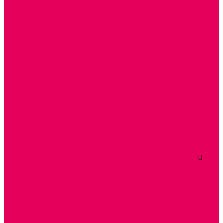
СТОЛЫ для ЖЕЛЕЗНОЙ ДОРОГИ
ИГРОВАЯ МЕБЕЛЬ
СТОЛЫ, СТУЛЬЯ
КРОВАТИ, МАТРАСЫ
ШКАФЫ (для одежды, полотенец, горшков)
СТЕНКИ ДЛЯ ИГРУШЕК
УГОЛКИ ПРИРОДЫ
ОБОРУДОВАНИЕ ДЛЯ ХРАНЕНИЯ СПОРТИНВЕНТАРЯ,
КНИГ, ИГРУШЕК
ИНФОРМАЦИОННЫЕ СТЕНДЫ
МЯГКАЯ МЕБЕЛЬ
СИСТЕМЫ ХРАНЕНИЯ
СТОЛЫ для ЛЕГО
МАРКИРОВКА МЕБЕЛИ
КУХОННАЯ МЕБЕЛЬ
СКЛАДИРУЕМАЯ МЕБЕЛЬ, МЕБЕЛЬ ТРАНСФОРМЕР
ПОДУШКИ, ОДЕЯЛА, КПБ, ПОЛОТЕНЦА
КРУПНОГАБАРИТНОЕ ИГРОВОЕ ОБОРУДОВАНИЕ
ДИДАКТИЧЕСКИЕ, НАПОЛЬНЫЕ ИГРУШКИ и КОВРИКИ
ДОМА
ГОРКИ
КАЧАЛКИ
МАШИНКИ
ИГРОВЫЕ КОМПЛЕКСЫ и НАБОРЫ
МАНЕЖИ