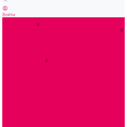
Войти
...
Каталог товаров
ГОТОВЫЕ РЕШЕНИЯ ИГРУШКИ ДЛЯ ДЕТСКОГО САДА
STEM ОБРАЗОВАНИЕ
КОМПЛЕКТЫ РППС ДОО
ЭМОЦИОНАЛЬНЫЙ ИНТЕЛЛЕКТ
ДЕТСКАЯ АНИМАЦИЯ
ОБРАЗОВАТЕЛЬНЫЕ КОМПЛЕКТЫ + КПК
РАННЕЕ РАЗВИТИЕ
ГОРКИ С ШАРИКАМИ, ЛАБИРИНТЫ, ВКЛАДЫШИ
ШНУРОВКИ, ЦЕПОЧКИ
РАМКИ-ВКЛАДЫШИ, ВКЛАДЫШИ
РАЗРЕЗНЫЕ КАРТИНКИ
КАТАЛКИ, КАЧАЛКИ, ИГРОВЫЕ КОМПЛЕКСЫ
СОРТИРОВЩИКИ, СТУЧАЛКИ
ОЗВУЧЕННЫЕ ИГРУШКИ, ДЕРГУНЧИКИ
ЛОГИЧЕСКИЕ ИГРЫ, ПИРАМИДКИ
НЕВАЛЯШКИ, ЮЛЫ, КУБИКИ
БИЗИБОРДЫ
ПАЗЛЫ, МОЗАИКИ
КОНСТРУКТОРЫ