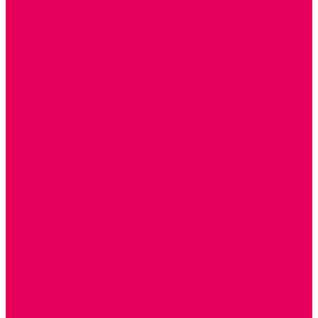
ДОМА и МЕБЕЛЬ ДЛЯ КУКОЛ
ОБРАЗНЫЕ ИГРУШКИ
ДЛЯ УБОРКИ
ДЛЯ СТИРКИ и ГЛАЖКИ
КУХНЯ
ПОСУДА и МЕЛКАЯ БЫТОВАЯ ТЕХНИКА
ПРОДУКТЫ
МАГАЗИН
БОЛЬНИЦА
МАСТЕРСКАЯ
ПАРИКМАХЕРСКАЯ
ТРАНСПОРТНЫЕ ИГРУШКИ
ПАРКОВКИ и ГАРАЖИ
ЛЕГКОВЫЕ
ГРУЗОВЫЕ
СПЕЦТЕХНИКА
СЛУЖЕБНЫЕ
ВОЕННЫЕ
САМОЛЕТЫ, ВЕРТОЛЕТЫ
ЖЕЛЕЗНАЯ ДОРОГА
ШКОЛА
ТЕМАТИЧЕСКИЕ НАБОРЫ
ТЕМАТИЧЕСКИЕ КОСТЮМЫ
ТЕАТРАЛИЗОВАННАЯ ДЕЯТЕЛЬНОСТЬ
МУЗЫКАЛЬНЫЕ ИНСТРУМЕНТЫ