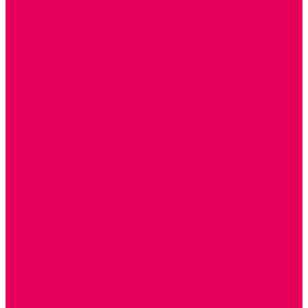
Каталог товаров
ГОТОВЫЕ РЕШЕНИЯ ИГРУШКИ ДЛЯ ДЕТСКОГО САДА
STEM ОБРАЗОВАНИЕ
КОМПЛЕКТЫ РППС ДОО
ЭМОЦИОНАЛЬНЫЙ ИНТЕЛЛЕКТ
ДЕТСКАЯ АНИМАЦИЯ
ОБРАЗОВАТЕЛЬНЫЕ КОМПЛЕКТЫ + КПК
РАННЕЕ РАЗВИТИЕ
ГОРКИ С ШАРИКАМИ, ЛАБИРИНТЫ, ВКЛАДЫШИ
ШНУРОВКИ, ЦЕПОЧКИ
РАМКИ-ВКЛАДЫШИ, ВКЛАДЫШИ
РАЗРЕЗНЫЕ КАРТИНКИ
КАТАЛКИ, КАЧАЛКИ, ИГРОВЫЕ КОМПЛЕКСЫ
СОРТИРОВЩИКИ, СТУЧАЛКИ
ОЗВУЧЕННЫЕ ИГРУШКИ, ДЕРГУНЧИКИ
ЛОГИЧЕСКИЕ ИГРЫ, ПИРАМИДКИ
НЕВАЛЯШКИ, ЮЛЫ, КУБИКИ
БИЗИБОРДЫ
ПАЗЛЫ, МОЗАИКИ
КОНСТРУКТОРЫ
ИГРОВОЕ ОТ 2 МЕСЯЦЕВ
КОНСТРУКТОРЫ И СТРОИТЕЛЬНЫЕ НАБОРЫ
ПОЛИДРОН
ДЕРЕВЯННЫЕ
ПЛАСТМАССОВЫЕ