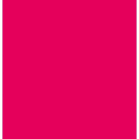
ШКАФЫ (для одежды, полотенец, горшков)
СТЕНКИ ДЛЯ ИГРУШЕК
УГОЛКИ ПРИРОДЫ
ОБОРУДОВАНИЕ ДЛЯ ХРАНЕНИЯ СПОРТИНВЕНТАРЯ,
КНИГ, ИГРУШЕК
ИНФОРМАЦИОННЫЕ СТЕНДЫ
МЯГКАЯ МЕБЕЛЬ
СИСТЕМЫ ХРАНЕНИЯ
СТОЛЫ для ЛЕГО
МАРКИРОВКА МЕБЕЛИ
КУХОННАЯ МЕБЕЛЬ
СКЛАДИРУЕМАЯ МЕБЕЛЬ, МЕБЕЛЬ ТРАНСФОРМЕР
ПОДУШКИ, ОДЕЯЛА, КПБ, ПОЛОТЕНЦА
КРУПНОГАБАРИТНОЕ ИГРОВОЕ ОБОРУДОВАНИЕ
ДИДАКТИЧЕСКИЕ, НАПОЛЬНЫЕ ИГРУШКИ и КОВРИКИ
ДОМА
ГОРКИ
КАЧАЛКИ
МАШИНКИ
ИГРОВЫЕ КОМПЛЕКСЫ и НАБОРЫ
МАНЕЖИ
КАЧЕЛИ
КОНСТРУКТОРЫ
ДИДАКТИЧЕСКИЕ ПАНЕЛИ и БИЗИБОРДЫ
ЭЛЕМЕНТЫ ДЕКОРА