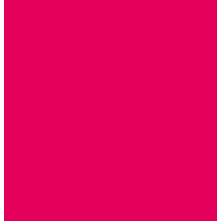
ЭКОЛОГИЯ
ПАТРИОТИЧЕСКОЕ ВОСПИТАНИЕ
РОДНАЯ ИГРУШКА
Работа с юр.лицами
Работа с ДОУ
Работа с ИП и ООО
Методическая поддержка
Блог
Учебно-методический центр ФИСО
Модульная программа СТЕМ
Образовательный портал Элтиленд
Комплекты для дооснащения РППС в ДОО
Помощь
Доставка
Обмен и возврат
Оплата
Скачать Мультстудию
Скачать каталоги
О компании
Контакты
Готовые решения
Политика конфиденциальности
Отзывы
Сертификаты
...