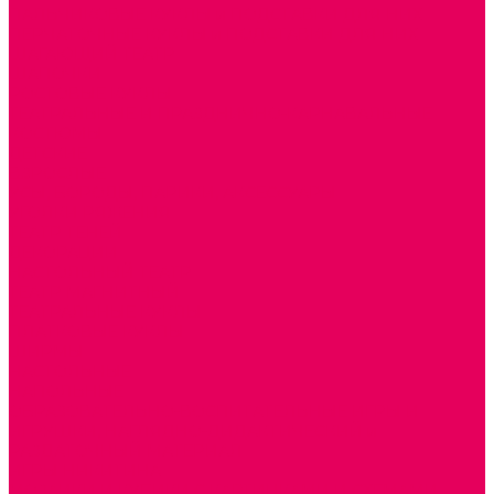
ПАЛЬЧИКОВЫЕ КУКЛЫ и ПОДСТАВКИ ДЛЯ НИХ
ПЕРЧАТОЧНЫЕ КУКЛЫ и ПОДСТАВКИ ДЛЯ НИХ
ШАГАЮЩИЙ ТЕАТР
ШАПОЧКИ
РОСТОВЫЕ КУКЛЫ
ТЕАТРАЛЬНЫЕ И ПРАЗДНИЧНО-КАРНАВАЛЬНЫЕ
КОСТЮМЫ
ДЕТСКИЕ
ВЗРОСЛЫЕ
УСЫ, БОРОДЫ, ПАРИКИ, АКСЕССУАРЫ
УГОЛКИ РЯЖЕНИЯ
ТЕАТР ТЕНЕЙ
ДЕКОРАЦИИ
НАСТОЛЬНЫЙ ТЕАТР
ТЕАТР МАГНИТНЫЙ
ТЕАТРАЛЬНЫЕ КУКЛЫ
ПЛАТКОВЫЕ КУКЛЫ
ШИРМЫ
НАСТОЛЬНЫЕ
НАПОЛЬНЫЕ
ОБРАЗОВАТЕЛЬНО-ВОСПИТАТЕЛЬНЫЕ ИГРЫ И
ИГРУШКИ, НАГЛЯДНО-ДИДАКТИЧЕСКИЙ и
РАЗДАТОЧНЫЙ МАТЕРИАЛ
ИГРЫ НИКИТИНА
МОЗАИКИ И КУБИКИ С КАРТИНКАМИ И СХЕМАМИ