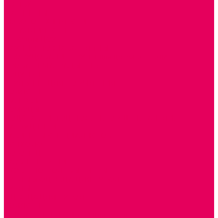
ИЗ ПВХ
МАГНИТНЫЕ
РОБОТОТЕХНИЧЕСКИЕ
МЕТАЛЛИЧЕСКИЕ
ЛЕГО для ДОУ
НАУЧНО-ПОЗНАВАТЕЛЬНЫЕ
ОБОРУДОВАНИЕ ГРУПП для детей от 1 года
КРОВАТИ МАТРАЦЫ КПБ
ХОДУНКИ
СТУЛЬЧИК ДЛЯ КОРМЛЕНИЯ
КОЛЯСКИ
МАНЕЖИ
КОМОДЫ
ПОДСТАВКИ ПОД НОЖКИ, ГОРШКИ, КАЧЕЛИ,
НАГРУДНИКИ
КАБИНЕТЫ СПЕЦИАЛИСТОВ
ПСИХОЛОГ
ЛОГОПЕД
РАЗВИТИЕ РЕЧИ
СЮЖЕТНО-РОЛЕВЫЕ ИГРЫ
КУКЛЫ и ОДЕЖДА ДЛЯ КУКОЛ
КУКЛЫ
ОДЕЖДА ДЛЯ КУКОЛ
КОЛЯСКИ
КРОВАТКИ И ЛЮЛЬКИ для кукол