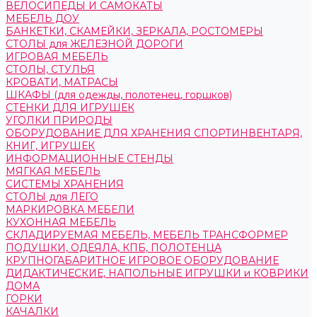
ВЕЛОСИПЕДЫ И САМОКАТЫ
МЕБЕЛЬ ДОУ
БАНКЕТКИ, СКАМЕЙКИ, ЗЕРКАЛА, РОСТОМЕРЫ
СТОЛЫ для ЖЕЛЕЗНОЙ ДОРОГИ
ИГРОВАЯ МЕБЕЛЬ
СТОЛЫ, СТУЛЬЯ
КРОВАТИ, МАТРАСЫ
ШКАФЫ (для одежды, полотенец, горшков)
СТЕНКИ ДЛЯ ИГРУШЕК
УГОЛКИ ПРИРОДЫ
ОБОРУДОВАНИЕ ДЛЯ ХРАНЕНИЯ СПОРТИНВЕНТАРЯ,
КНИГ, ИГРУШЕК
ИНФОРМАЦИОННЫЕ СТЕНДЫ
МЯГКАЯ МЕБЕЛЬ
СИСТЕМЫ ХРАНЕНИЯ
СТОЛЫ для ЛЕГО
МАРКИРОВКА МЕБЕЛИ
КУХОННАЯ МЕБЕЛЬ
СКЛАДИРУЕМАЯ МЕБЕЛЬ, МЕБЕЛЬ ТРАНСФОРМЕР
ПОДУШКИ, ОДЕЯЛА, КПБ, ПОЛОТЕНЦА
КРУПНОГАБАРИТНОЕ ИГРОВОЕ ОБОРУДОВАНИЕ
ДИДАКТИЧЕСКИЕ, НАПОЛЬНЫЕ ИГРУШКИ и КОВРИКИ
ДОМА
ГОРКИ
КАЧАЛКИ