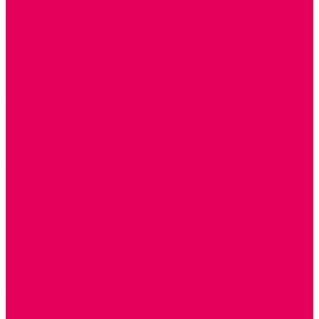
ДОСУГОВЫЕ ИГРЫ И ГОЛОВОЛОМКИ
ДОМИНО
ЛОТО
ШАХМАТЫ, ШАШКИ
ГОЛОВОЛОМКИ
НАПОЛЬНЫЕ
НАСТОЛЬНЫЕ
МАТЕРИАЛЫ МОНТЕССОРИ
ПЕСОК и ВОДА ИГРЫ и ОБОРУДОВАНИЕ
СЕНСОМОТОРНОЕ РАЗВИТИЕ
РАЗВИТИЕ РЕЧИ и ОБУЧЕНИЕ ГРАМОТЕ
ГРАФОМОТОРНОЕ РАЗВИТИЕ
ИНОСТРАННЫЕ ЯЗЫКИ
ЭЛЕМЕНТАРНЫЕ МАТЕМАТИЧЕСКИЕ ПРЕДСТАВЛЕНИЯ
ИССЛЕДОВАТЕЛЬСКАЯ ДЕЯТЕЛЬНОСТЬ
ПРАВИЛА ДОРОЖНОГО ДВИЖЕНИЯ и ОБЖ
ОЗНАКОМЛЕНИЕ С СОЛНЕЧНОЙ СИСТЕМОЙ
СОЦИАЛЬНОЕ ВОСПИТАНИЕ
ИГРЫ ВОСКОБОВИЧА
ПОДГОТОВКА К ШКОЛЕ
ОКРУЖАЮЩИЙ МИР
ИГРЫ НА ЛИПУЧКАХ из ПЛАСТИКА
ИГРЫ НА ЛИПУЧКАХ из ФЕТРА
ИЗОБРАЗИТЕЛЬНАЯ ДЕЯТЕЛЬНОСТЬ
ОБОРУДОВАНИЕ для ИЗО