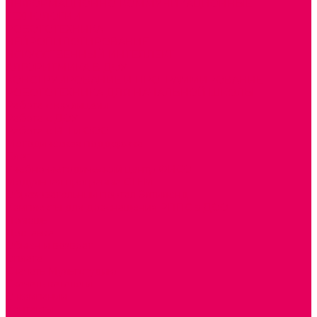
ИНФОРМАЦИОННО-КОММУНИКАЦИОННЫЕ
ТЕХНОЛОГИИ
РОБОТОТЕХНИКА
НЕЙРОПИЛОТИРОВАНИЕ
ИСКУССТВЕННЫЙ ИНТЕЛЛЕКТ
АЛГОРИТМИКА В ДОУ
КОНСТРУИРОВАНИЕ И ПРОГРАММИРОВАНИЕ
РОБОТОТЕХНИКА ДЛЯ НАЧАЛЬНОЙ ШКОЛЫ
Работа с юр.лицами
Работа с ДОУ
Работа с ИП и ООО
Методическая поддержка
Блог
Учебно-методический центр ФИСО
Модульная программа СТЕМ
Образовательный портал Элтиленд
Комплекты для дооснащения РППС в ДОО
Помощь
Доставка
Обмен и возврат
Оплата
Скачать Мультстудию
Скачать каталоги
О компании
Контакты