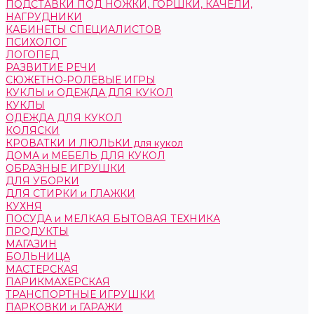
ПОДСТАВКИ ПОД НОЖКИ, ГОРШКИ, КАЧЕЛИ,
НАГРУДНИКИ
КАБИНЕТЫ СПЕЦИАЛИСТОВ
ПСИХОЛОГ
ЛОГОПЕД
РАЗВИТИЕ РЕЧИ
СЮЖЕТНО-РОЛЕВЫЕ ИГРЫ
КУКЛЫ и ОДЕЖДА ДЛЯ КУКОЛ
КУКЛЫ
ОДЕЖДА ДЛЯ КУКОЛ
КОЛЯСКИ
КРОВАТКИ И ЛЮЛЬКИ для кукол
ДОМА и МЕБЕЛЬ ДЛЯ КУКОЛ
ОБРАЗНЫЕ ИГРУШКИ
ДЛЯ УБОРКИ
ДЛЯ СТИРКИ и ГЛАЖКИ
КУХНЯ
ПОСУДА и МЕЛКАЯ БЫТОВАЯ ТЕХНИКА
ПРОДУКТЫ
МАГАЗИН
БОЛЬНИЦА
МАСТЕРСКАЯ
ПАРИКМАХЕРСКАЯ
ТРАНСПОРТНЫЕ ИГРУШКИ
ПАРКОВКИ и ГАРАЖИ