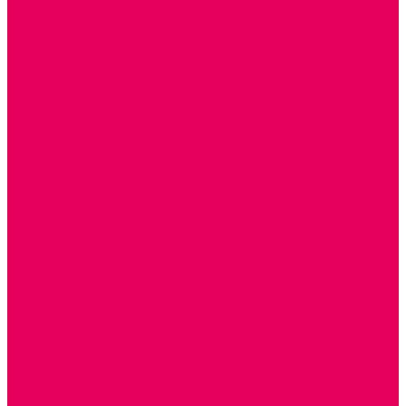
ПОСОБИЯ для ИЗО
СПОРТИВНОЕ ОБОРУДОВАНИЕ и ИНВЕНТАРЬ
ОБОРУДОВАНИЕ ДЛЯ БАССЕЙНОВ
МЯГКИЕ МОДУЛИ
СТРОИТЕЛЬНЫЕ НАБОРЫ
МАТЫ
ТРЕНАЖЕРЫ
ОБРУЧИ, СКАКАЛКИ, ПАЛКИ, ЛЕНТЫ, МЯЧИ
СПОРТИВНЫЙ ИНВЕНТРЬ
СПОРТИВНЫЕ ИГРЫ
ИНВЕНТАРЬ
ТРЕНАЖЕРЫ
БАЛАНСИРЫ и ЛЕСЕНКИ
СПОРТКОМПЛЕКСЫ, ШВЕДСКИЕ СТЕНКИ,
СКАЛОДРОМЫ
СКАМЬИ ГИМНАСТИЧЕСКИЕ
ТАКТИЛЬНЫЕ ДОРОЖКИ
ВЕЛОСИПЕДЫ И САМОКАТЫ
МЕБЕЛЬ ДОУ
БАНКЕТКИ, СКАМЕЙКИ, ЗЕРКАЛА, РОСТОМЕРЫ
СТОЛЫ для ЖЕЛЕЗНОЙ ДОРОГИ
ИГРОВАЯ МЕБЕЛЬ
СТОЛЫ, СТУЛЬЯ
КРОВАТИ, МАТРАСЫ