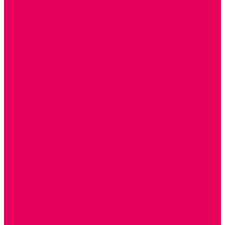
МОЗАИКИ НАСТЕННЫЕ
СЕНСОРНАЯ КОМНАТА
МЯГКАЯ СРЕДА
СВЕТОВЫЕ ПРИБОРЫ
ДОПОЛНИТЕЛЬНО
НАСТЕННОЕ ОБОРУДОВАНИЕ
НАЦИОНАЛЬНЫЕ ПРОЕКТЫ
ЭКОЛОГИЯ
ПАТРИОТИЧЕСКОЕ ВОСПИТАНИЕ
ИГРУШКИ-ЗАБАВЫ, НАРОДНЫЕ ИГРУШКИ
НАРОДНЫЕ ПРОМЫСЛЫ
ДЫМКА
КАРГОПОЛЬ
ХОХЛОМА
ГОРОДЕЦ
ГЖЕЛЬ
МЕЗЕНЬ
ФИЛИМОНОВО
РОДНАЯ ИГРУШКА
СЕМЬЯ. СЕМЕЙНЫЕ ЦЕННОСТИ.
ФИНАНСОВАЯ ГРАМОТНОСТЬ
ДОСТУПНАЯ СРЕДА
ТАКТИЛЬНЫЕ ОЩУЩЕНИЯ
РЕАБИЛИТАЦИЯ
ЦИФРОВАЯ ОБРАЗОВАТЕЛЬНАЯ СРЕДА