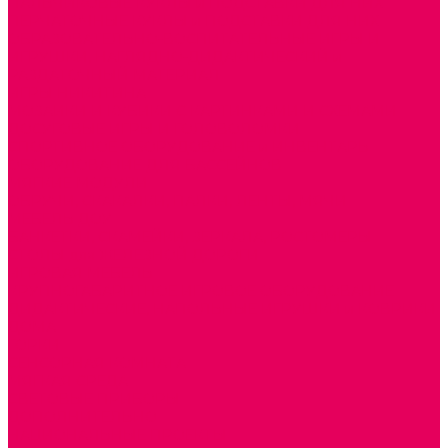
ПАЛЬЧИКОВЫЕ КУКЛЫ и ПОДСТАВКИ ДЛЯ НИХ
ПЕРЧАТОЧНЫЕ КУКЛЫ и ПОДСТАВКИ ДЛЯ НИХ
ОБРАЗОВАТЕЛЬНО-ВОСПИТАТЕЛЬНЫЕ ИГРЫ И
ИГРУШКИ, НАГЛЯДНО-ДИДАКТИЧЕСКИЙ и
РАЗДАТОЧНЫЙ МАТЕРИАЛ
ИГРЫ НИКИТИНА
МОЗАИКИ И КУБИКИ С КАРТИНКАМИ И СХЕМАМИ
ДОСУГОВЫЕ ИГРЫ И ГОЛОВОЛОМКИ
СПОРТИВНОЕ ОБОРУДОВАНИЕ и ИНВЕНТАРЬ
ОБОРУДОВАНИЕ ДЛЯ БАССЕЙНОВ
МЯГКИЕ МОДУЛИ
ОБРУЧИ, СКАКАЛКИ, ПАЛКИ, ЛЕНТЫ, МЯЧИ
МЕБЕЛЬ ДОУ
БАНКЕТКИ, СКАМЕЙКИ, ЗЕРКАЛА, РОСТОМЕРЫ
СТОЛЫ для ЖЕЛЕЗНОЙ ДОРОГИ
ИГРОВАЯ МЕБЕЛЬ
КРУПНОГАБАРИТНОЕ ИГРОВОЕ ОБОРУДОВАНИЕ
ДИДАКТИЧЕСКИЕ, НАПОЛЬНЫЕ ИГРУШКИ и КОВРИКИ
ДОМА
ГОРКИ
СЕНСОРНАЯ КОМНАТА
МЯГКАЯ СРЕДА
СВЕТОВЫЕ ПРИБОРЫ
ДОПОЛНИТЕЛЬНО
НАЦИОНАЛЬНЫЕ ПРОЕКТЫ