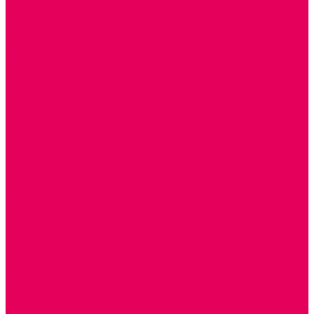
ГОТОВЫЕ РЕШЕНИЯ ИГРУШКИ ДЛЯ ДЕТСКОГО САДА
STEM ОБРАЗОВАНИЕ
КОМПЛЕКТЫ РППС ДОО
ЭМОЦИОНАЛЬНЫЙ ИНТЕЛЛЕКТ
РАННЕЕ РАЗВИТИЕ
ГОРКИ С ШАРИКАМИ, ЛАБИРИНТЫ, ВКЛАДЫШИ
ШНУРОВКИ, ЦЕПОЧКИ
РАМКИ-ВКЛАДЫШИ, ВКЛАДЫШИ
КОНСТРУКТОРЫ И СТРОИТЕЛЬНЫЕ НАБОРЫ
ПОЛИДРОН
ДЕРЕВЯННЫЕ
ПЛАСТМАССОВЫЕ
ОБОРУДОВАНИЕ ГРУПП для детей от 1 года
КРОВАТИ МАТРАЦЫ КПБ
ХОДУНКИ
СТУЛЬЧИК ДЛЯ КОРМЛЕНИЯ
КАБИНЕТЫ СПЕЦИАЛИСТОВ
ПСИХОЛОГ
ЛОГОПЕД
СЮЖЕТНО-РОЛЕВЫЕ ИГРЫ
КУКЛЫ и ОДЕЖДА ДЛЯ КУКОЛ
КОЛЯСКИ
КРОВАТКИ И ЛЮЛЬКИ для кукол
ТЕАТРАЛИЗОВАННАЯ ДЕЯТЕЛЬНОСТЬ
МУЗЫКАЛЬНЫЕ ИНСТРУМЕНТЫ