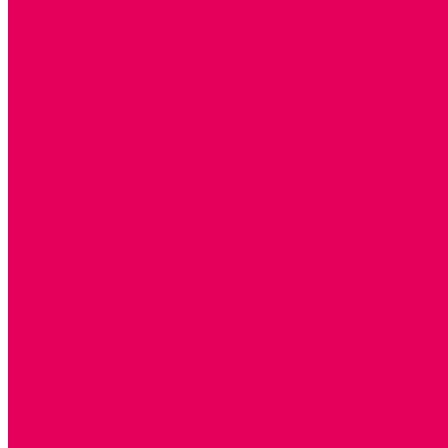
РОДНАЯ ИГРУШКА
Работа с юр.лицами
Работа с ДОУ
Работа с ИП и ООО
Методическая поддержка
Блог
Учебно-методический центр ФИСО
Модульная программа СТЕМ
Образовательный портал Элтиленд
Комплекты для дооснащения РППС в ДОО
Помощь
Доставка
Обмен и возврат
Оплата
Скачать Мультстудию
Скачать каталоги
О компании
Контакты
Готовые решения
Политика конфиденциальности
Отзывы
Сертификаты
...
Каталог товаров
ГОТОВЫЕ РЕШЕНИЯ ИГРУШКИ ДЛЯ ДЕТСКОГО САДА