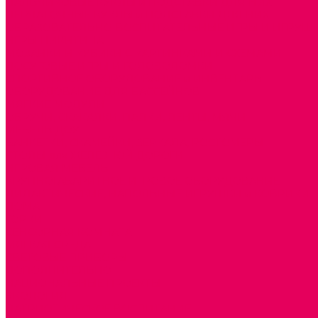
ПАЛЬЧИКОВЫЕ КУКЛЫ и ПОДСТАВКИ ДЛЯ НИХ
ПЕРЧАТОЧНЫЕ КУКЛЫ и ПОДСТАВКИ ДЛЯ НИХ
ОБРАЗОВАТЕЛЬНО-ВОСПИТАТЕЛЬНЫЕ ИГРЫ И ИГРУШК
ИГРЫ НИКИТИНА
МОЗАИКИ И КУБИКИ С КАРТИНКАМИ И СХЕМАМИ
ДОСУГОВЫЕ ИГРЫ И ГОЛОВОЛОМКИ
СПОРТИВНОЕ ОБОРУДОВАНИЕ и ИНВЕНТАРЬ
ОБОРУДОВАНИЕ ДЛЯ БАССЕЙНОВ
МЯГКИЕ МОДУЛИ
ОБРУЧИ, СКАКАЛКИ, ПАЛКИ, ЛЕНТЫ, МЯЧИ
МЕБЕЛЬ ДОУ
БАНКЕТКИ, СКАМЕЙКИ, ЗЕРКАЛА, РОСТОМЕРЫ
СТОЛЫ для ЖЕЛЕЗНОЙ ДОРОГИ
ИГРОВАЯ МЕБЕЛЬ
КРУПНОГАБАРИТНОЕ ИГРОВОЕ ОБОРУДОВАНИЕ
ДИДАКТИЧЕСКИЕ, НАПОЛЬНЫЕ ИГРУШКИ и КОВРИКИ
ДОМА
ГОРКИ
СЕНСОРНАЯ КОМНАТА
МЯГКАЯ СРЕДА
СВЕТОВЫЕ ПРИБОРЫ
ДОПОЛНИТЕЛЬНО
НАЦИОНАЛЬНЫЕ ПРОЕКТЫ
ЭКОЛОГИЯ
ПАТРИОТИЧЕСКОЕ ВОСПИТАНИЕ