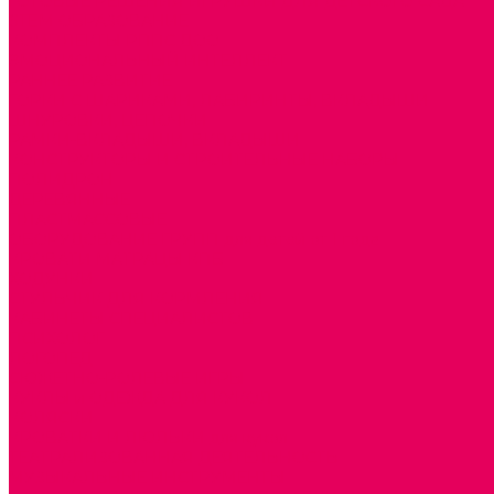
ГОТОВЫЕ РЕШЕНИЯ ИГРУШКИ ДЛЯ ДЕТСКОГО САДА
STEM ОБРАЗОВАНИЕ
КОМПЛЕКТЫ РППС ДОО
ЭМОЦИОНАЛЬНЫЙ ИНТЕЛЛЕКТ
РАННЕЕ РАЗВИТИЕ
ГОРКИ С ШАРИКАМИ, ЛАБИРИНТЫ, ВКЛАДЫШИ
ШНУРОВКИ, ЦЕПОЧКИ
РАМКИ-ВКЛАДЫШИ, ВКЛАДЫШИ
КОНСТРУКТОРЫ И СТРОИТЕЛЬНЫЕ НАБОРЫ
ПОЛИДРОН
ДЕРЕВЯННЫЕ
ПЛАСТМАССОВЫЕ
ОБОРУДОВАНИЕ ГРУПП для детей от 1 года
КРОВАТИ МАТРАЦЫ КПБ
ХОДУНКИ
СТУЛЬЧИК ДЛЯ КОРМЛЕНИЯ
КАБИНЕТЫ СПЕЦИАЛИСТОВ
ПСИХОЛОГ
ЛОГОПЕД
СЮЖЕТНО-РОЛЕВЫЕ ИГРЫ
КУКЛЫ и ОДЕЖДА ДЛЯ КУКОЛ
КОЛЯСКИ
КРОВАТКИ И ЛЮЛЬКИ для кукол
ТЕАТРАЛИЗОВАННАЯ ДЕЯТЕЛЬНОСТЬ
МУЗЫКАЛЬНЫЕ ИНСТРУМЕНТЫ