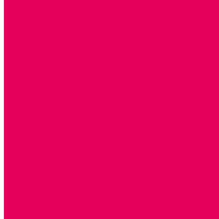
РОБОТОТЕХНИЧЕСКИЕ
МЕТАЛЛИЧЕСКИЕ
ЛЕГО для ДОУ
НАУЧНО-ПОЗНАВАТЕЛЬНЫЕ
ОБОРУДОВАНИЕ ГРУПП для детей от 1 года
КРОВАТИ МАТРАЦЫ КПБ
ХОДУНКИ
СТУЛЬЧИК ДЛЯ КОРМЛЕНИЯ
КОЛЯСКИ
МАНЕЖИ
КОМОДЫ
ПОДСТАВКИ ПОД НОЖКИ, ГОРШКИ, КАЧЕЛИ, НАГРУДН
КАБИНЕТЫ СПЕЦИАЛИСТОВ
ПСИХОЛОГ
ЛОГОПЕД
РАЗВИТИЕ РЕЧИ
СЮЖЕТНО-РОЛЕВЫЕ ИГРЫ
КУКЛЫ и ОДЕЖДА ДЛЯ КУКОЛ
КУКЛЫ
ОДЕЖДА ДЛЯ КУКОЛ
КОЛЯСКИ
КРОВАТКИ И ЛЮЛЬКИ для кукол
ДОМА и МЕБЕЛЬ ДЛЯ КУКОЛ
ОБРАЗНЫЕ ИГРУШКИ
ДЛЯ УБОРКИ