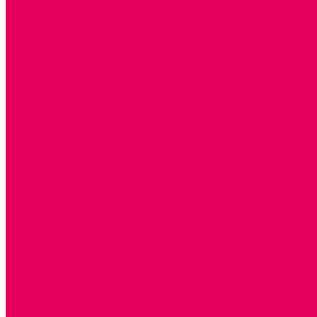
STEM ОБРАЗОВАНИЕ
КОМПЛЕКТЫ РППС ДОО
ЭМОЦИОНАЛЬНЫЙ ИНТЕЛЛЕКТ
ДЕТСКАЯ АНИМАЦИЯ
ОБРАЗОВАТЕЛЬНЫЕ КОМПЛЕКТЫ + КПК
РАННЕЕ РАЗВИТИЕ
ГОРКИ С ШАРИКАМИ, ЛАБИРИНТЫ, ВКЛАДЫШИ
ШНУРОВКИ, ЦЕПОЧКИ
РАМКИ-ВКЛАДЫШИ, ВКЛАДЫШИ
РАЗРЕЗНЫЕ КАРТИНКИ
КАТАЛКИ, КАЧАЛКИ, ИГРОВЫЕ КОМПЛЕКСЫ
СОРТИРОВЩИКИ, СТУЧАЛКИ
ОЗВУЧЕННЫЕ ИГРУШКИ, ДЕРГУНЧИКИ
ЛОГИЧЕСКИЕ ИГРЫ, ПИРАМИДКИ
НЕВАЛЯШКИ, ЮЛЫ, КУБИКИ
БИЗИБОРДЫ
ПАЗЛЫ, МОЗАИКИ
КОНСТРУКТОРЫ
ИГРОВОЕ ОТ 2 МЕСЯЦЕВ
КОНСТРУКТОРЫ И СТРОИТЕЛЬНЫЕ НАБОРЫ
ПОЛИДРОН
ДЕРЕВЯННЫЕ
ПЛАСТМАССОВЫЕ
ИЗ ПВХ
МАГНИТНЫЕ