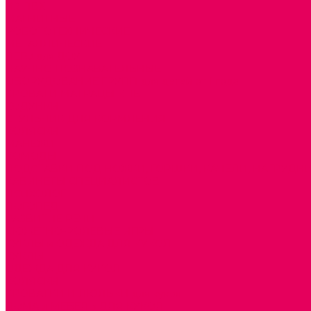
ИЗ ПВХ
МАГНИТНЫЕ
РОБОТОТЕХНИЧЕСКИЕ
МЕТАЛЛИЧЕСКИЕ
ЛЕГО для ДОУ
НАУЧНО-ПОЗНАВАТЕЛЬНЫЕ
ОБОРУДОВАНИЕ ГРУПП для детей от 1 года
КРОВАТИ МАТРАЦЫ КПБ
ХОДУНКИ
СТУЛЬЧИК ДЛЯ КОРМЛЕНИЯ
КОЛЯСКИ
МАНЕЖИ
КОМОДЫ
ПОДСТАВКИ ПОД НОЖКИ, ГОРШКИ, КАЧЕЛИ, НАГРУДН
КАБИНЕТЫ СПЕЦИАЛИСТОВ
ПСИХОЛОГ
ЛОГОПЕД
РАЗВИТИЕ РЕЧИ
СЮЖЕТНО-РОЛЕВЫЕ ИГРЫ
КУКЛЫ и ОДЕЖДА ДЛЯ КУКОЛ
КУКЛЫ
ОДЕЖДА ДЛЯ КУКОЛ
КОЛЯСКИ
КРОВАТКИ И ЛЮЛЬКИ для кукол
ДОМА и МЕБЕЛЬ ДЛЯ КУКОЛ