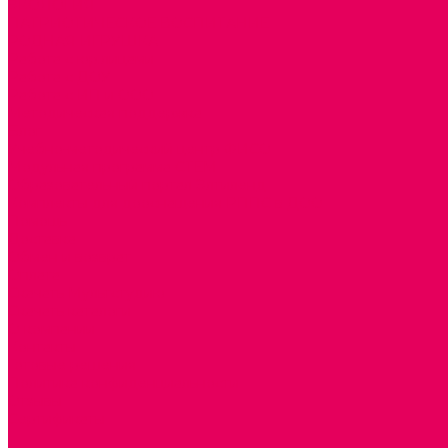
ЭКОЛОГИЯ
ПАТРИОТИЧЕСКОЕ ВОСПИТАНИЕ
РОДНАЯ ИГРУШКА
Работа с юр.лицами
Работа с ДОУ
Работа с ИП и ООО
Методическая поддержка
Блог
Учебно-методический центр ФИСО
Модульная программа СТЕМ
Образовательный портал Элтиленд
Комплекты для дооснащения РППС в ДОО
Помощь
Доставка
Обмен и возврат
Оплата
Скачать Мультстудию
Скачать каталоги
О компании
Контакты
Готовые решения
Политика конфиденциальности
Отзывы
Сертификаты
...