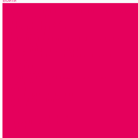
Войти
Каталог товаров
ГОТОВЫЕ РЕШЕНИЯ ИГРУШКИ ДЛЯ ДЕТСКОГО САДА
STEM ОБРАЗОВАНИЕ
КОМПЛЕКТЫ РППС ДОО
ЭМОЦИОНАЛЬНЫЙ ИНТЕЛЛЕКТ
РАННЕЕ РАЗВИТИЕ
ГОРКИ С ШАРИКАМИ, ЛАБИРИНТЫ, ВКЛАДЫШИ
ШНУРОВКИ, ЦЕПОЧКИ
РАМКИ-ВКЛАДЫШИ, ВКЛАДЫШИ
КОНСТРУКТОРЫ И СТРОИТЕЛЬНЫЕ НАБОРЫ
ПОЛИДРОН
ДЕРЕВЯННЫЕ
ПЛАСТМАССОВЫЕ
ОБОРУДОВАНИЕ ГРУПП для детей от 1 года
КРОВАТИ МАТРАЦЫ КПБ
ХОДУНКИ
СТУЛЬЧИК ДЛЯ КОРМЛЕНИЯ
КАБИНЕТЫ СПЕЦИАЛИСТОВ
ПСИХОЛОГ
ЛОГОПЕД
СЮЖЕТНО-РОЛЕВЫЕ ИГРЫ
КУКЛЫ и ОДЕЖДА ДЛЯ КУКОЛ
КОЛЯСКИ
КРОВАТКИ И ЛЮЛЬКИ для кукол