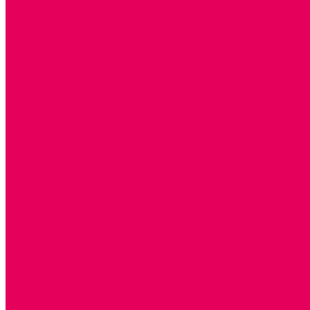
ОБРАЗНЫЕ ИГРУШКИ
ДЛЯ УБОРКИ
ДЛЯ СТИРКИ и ГЛАЖКИ
КУХНЯ
ПОСУДА и МЕЛКАЯ БЫТОВАЯ ТЕХНИКА
ПРОДУКТЫ
МАГАЗИН
БОЛЬНИЦА
МАСТЕРСКАЯ
ПАРИКМАХЕРСКАЯ
ТРАНСПОРТНЫЕ ИГРУШКИ
ПАРКОВКИ и ГАРАЖИ
ЛЕГКОВЫЕ
ГРУЗОВЫЕ
СПЕЦТЕХНИКА
СЛУЖЕБНЫЕ
ВОЕННЫЕ
САМОЛЕТЫ, ВЕРТОЛЕТЫ
ЖЕЛЕЗНАЯ ДОРОГА
ШКОЛА
ТЕМАТИЧЕСКИЕ НАБОРЫ
ТЕМАТИЧЕСКИЕ КОСТЮМЫ
ТЕАТРАЛИЗОВАННАЯ ДЕЯТЕЛЬНОСТЬ
МУЗЫКАЛЬНЫЕ ИНСТРУМЕНТЫ
ПАЛЬЧИКОВЫЕ КУКЛЫ и ПОДСТАВКИ ДЛЯ НИХ