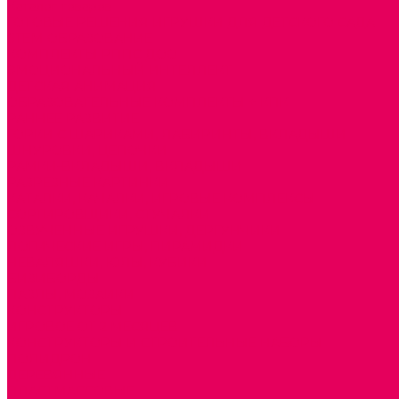
Каталог товаров
ГОТОВЫЕ РЕШЕНИЯ ИГРУШКИ ДЛЯ ДЕТСКОГО САДА
STEM ОБРАЗОВАНИЕ
КОМПЛЕКТЫ РППС ДОО
ЭМОЦИОНАЛЬНЫЙ ИНТЕЛЛЕКТ
ДЕТСКАЯ АНИМАЦИЯ
ОБРАЗОВАТЕЛЬНЫЕ КОМПЛЕКТЫ + КПК
РАННЕЕ РАЗВИТИЕ
ГОРКИ С ШАРИКАМИ, ЛАБИРИНТЫ, ВКЛАДЫШИ
ШНУРОВКИ, ЦЕПОЧКИ
РАМКИ-ВКЛАДЫШИ, ВКЛАДЫШИ
РАЗРЕЗНЫЕ КАРТИНКИ
КАТАЛКИ, КАЧАЛКИ, ИГРОВЫЕ КОМПЛЕКСЫ
СОРТИРОВЩИКИ, СТУЧАЛКИ
ОЗВУЧЕННЫЕ ИГРУШКИ, ДЕРГУНЧИКИ
ЛОГИЧЕСКИЕ ИГРЫ, ПИРАМИДКИ
НЕВАЛЯШКИ, ЮЛЫ, КУБИКИ
БИЗИБОРДЫ
ПАЗЛЫ, МОЗАИКИ
КОНСТРУКТОРЫ
ИГРОВОЕ ОТ 2 МЕСЯЦЕВ
КОНСТРУКТОРЫ И СТРОИТЕЛЬНЫЕ НАБОРЫ
ПОЛИДРОН
ДЕРЕВЯННЫЕ
ПЛАСТМАССОВЫЕ