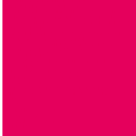
ТЕАТРАЛИЗОВАННАЯ ДЕЯТЕЛЬНОСТЬ
МУЗЫКАЛЬНЫЕ ИНСТРУМЕНТЫ
ПАЛЬЧИКОВЫЕ КУКЛЫ и ПОДСТАВКИ ДЛЯ НИХ
ПЕРЧАТОЧНЫЕ КУКЛЫ и ПОДСТАВКИ ДЛЯ НИХ
ОБРАЗОВАТЕЛЬНО-ВОСПИТАТЕЛЬНЫЕ ИГРЫ И ИГРУШК
ИГРЫ НИКИТИНА
МОЗАИКИ И КУБИКИ С КАРТИНКАМИ И СХЕМАМИ
ДОСУГОВЫЕ ИГРЫ И ГОЛОВОЛОМКИ
СПОРТИВНОЕ ОБОРУДОВАНИЕ и ИНВЕНТАРЬ
ОБОРУДОВАНИЕ ДЛЯ БАССЕЙНОВ
МЯГКИЕ МОДУЛИ
ОБРУЧИ, СКАКАЛКИ, ПАЛКИ, ЛЕНТЫ, МЯЧИ
МЕБЕЛЬ ДОУ
БАНКЕТКИ, СКАМЕЙКИ, ЗЕРКАЛА, РОСТОМЕРЫ
СТОЛЫ для ЖЕЛЕЗНОЙ ДОРОГИ
ИГРОВАЯ МЕБЕЛЬ
КРУПНОГАБАРИТНОЕ ИГРОВОЕ ОБОРУДОВАНИЕ
ДИДАКТИЧЕСКИЕ, НАПОЛЬНЫЕ ИГРУШКИ и КОВРИКИ
ДОМА
ГОРКИ
СЕНСОРНАЯ КОМНАТА
МЯГКАЯ СРЕДА
СВЕТОВЫЕ ПРИБОРЫ
ДОПОЛНИТЕЛЬНО
НАЦИОНАЛЬНЫЕ ПРОЕКТЫ