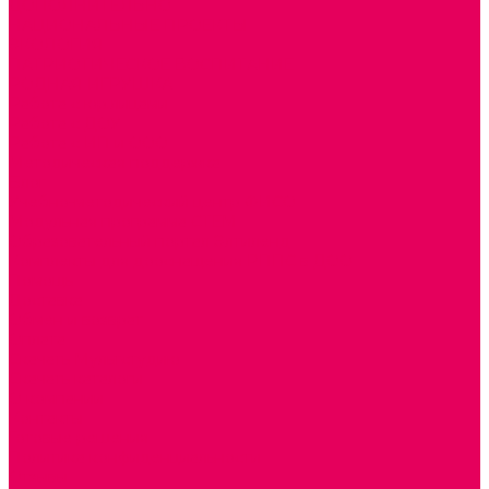
ДОПОЛНИТЕЛЬНО
НАЦИОНАЛЬНЫЕ ПРОЕКТЫ
ЭКОЛОГИЯ
ПАТРИОТИЧЕСКОЕ ВОСПИТАНИЕ
РОДНАЯ ИГРУШКА
Работа с юр.лицами
Работа с ДОУ
Работа с ИП и ООО
Методическая поддержка
Блог
Учебно-методический центр ФИСО
Модульная программа СТЕМ
Образовательный портал Элтиленд
Комплекты для дооснащения РППС в ДОО
Помощь
Доставка
Обмен и возврат
Оплата
Скачать Мультстудию
Скачать каталоги
О компании
Контакты
Готовые решения
Политика конфиденциальности
Отзывы