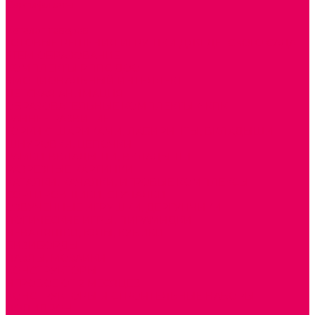
Сертификаты
...
Каталог товаров
ГОТОВЫЕ РЕШЕНИЯ ИГРУШКИ ДЛЯ ДЕТСКОГО САДА
STEM ОБРАЗОВАНИЕ
КОМПЛЕКТЫ РППС ДОО
ЭМОЦИОНАЛЬНЫЙ ИНТЕЛЛЕКТ
ДЕТСКАЯ АНИМАЦИЯ
ОБРАЗОВАТЕЛЬНЫЕ КОМПЛЕКТЫ + КПК
РАННЕЕ РАЗВИТИЕ
ГОРКИ С ШАРИКАМИ, ЛАБИРИНТЫ, ВКЛАДЫШИ
ШНУРОВКИ, ЦЕПОЧКИ
РАМКИ-ВКЛАДЫШИ, ВКЛАДЫШИ
РАЗРЕЗНЫЕ КАРТИНКИ
КАТАЛКИ, КАЧАЛКИ, ИГРОВЫЕ КОМПЛЕКСЫ
СОРТИРОВЩИКИ, СТУЧАЛКИ
ОЗВУЧЕННЫЕ ИГРУШКИ, ДЕРГУНЧИКИ
ЛОГИЧЕСКИЕ ИГРЫ, ПИРАМИДКИ
НЕВАЛЯШКИ, ЮЛЫ, КУБИКИ
БИЗИБОРДЫ
ПАЗЛЫ, МОЗАИКИ
КОНСТРУКТОРЫ
ИГРОВОЕ ОТ 2 МЕСЯЦЕВ
КОНСТРУКТОРЫ И СТРОИТЕЛЬНЫЕ НАБОРЫ
ПОЛИДРОН