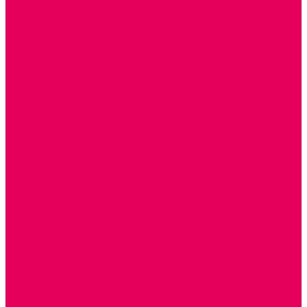
ИЗОБРАЗИТЕЛЬНАЯ ДЕЯТЕЛЬНОСТЬ
ОБОРУДОВАНИЕ для ИЗО
ПОСОБИЯ для ИЗО
СПОРТИВНОЕ ОБОРУДОВАНИЕ и ИНВЕНТАРЬ
ОБОРУДОВАНИЕ ДЛЯ БАССЕЙНОВ
МЯГКИЕ МОДУЛИ
СТРОИТЕЛЬНЫЕ НАБОРЫ
МАТЫ
ТРЕНАЖЕРЫ
ОБРУЧИ, СКАКАЛКИ, ПАЛКИ, ЛЕНТЫ, МЯЧИ
СПОРТИВНЫЙ ИНВЕНТРЬ
СПОРТИВНЫЕ ИГРЫ
ИНВЕНТАРЬ
ТРЕНАЖЕРЫ
БАЛАНСИРЫ и ЛЕСЕНКИ
СПОРТКОМПЛЕКСЫ, ШВЕДСКИЕ СТЕНКИ,
СКАЛОДРОМЫ
СКАМЬИ ГИМНАСТИЧЕСКИЕ
ТАКТИЛЬНЫЕ ДОРОЖКИ
ВЕЛОСИПЕДЫ И САМОКАТЫ
МЕБЕЛЬ ДОУ
БАНКЕТКИ, СКАМЕЙКИ, ЗЕРКАЛА, РОСТОМЕРЫ
СТОЛЫ для ЖЕЛЕЗНОЙ ДОРОГИ
ИГРОВАЯ МЕБЕЛЬ