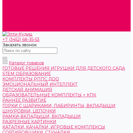
О компании
Контакты
Готовые решения
Политика конфиденциальности
Отзывы
Сертификаты
+7 (3452) 68-35-53
Заказать звонок
Каталог товаров
ГОТОВЫЕ РЕШЕНИЯ ИГРУШКИ ДЛЯ ДЕТСКОГО САДА
STEM ОБРАЗОВАНИЕ
КОМПЛЕКТЫ РППС ДОО
ЭМОЦИОНАЛЬНЫЙ ИНТЕЛЛЕКТ
ДЕТСКАЯ АНИМАЦИЯ
ОБРАЗОВАТЕЛЬНЫЕ КОМПЛЕКТЫ + КПК
РАННЕЕ РАЗВИТИЕ
ГОРКИ С ШАРИКАМИ, ЛАБИРИНТЫ, ВКЛАДЫШИ
ШНУРОВКИ, ЦЕПОЧКИ
РАМКИ-ВКЛАДЫШИ, ВКЛАДЫШИ
РАЗРЕЗНЫЕ КАРТИНКИ
КАТАЛКИ, КАЧАЛКИ, ИГРОВЫЕ КОМПЛЕКСЫ
СОРТИРОВЩИКИ, СТУЧАЛКИ