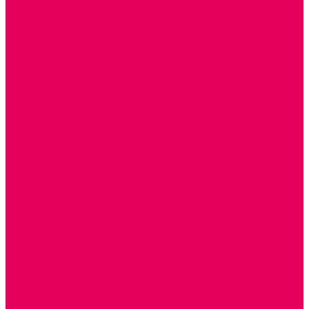
ТЕАТРАЛИЗОВАННАЯ ДЕЯТЕЛЬНОСТЬ
МУЗЫКАЛЬНЫЕ ИНСТРУМЕНТЫ
ПАЛЬЧИКОВЫЕ КУКЛЫ и ПОДСТАВКИ ДЛЯ НИХ
ПЕРЧАТОЧНЫЕ КУКЛЫ и ПОДСТАВКИ ДЛЯ НИХ
ОБРАЗОВАТЕЛЬНО-ВОСПИТАТЕЛЬНЫЕ ИГРЫ И
ИГРУШКИ, НАГЛЯДНО-ДИДАКТИЧЕСКИЙ и
РАЗДАТОЧНЫЙ МАТЕРИАЛ
ИГРЫ НИКИТИНА
МОЗАИКИ И КУБИКИ С КАРТИНКАМИ И СХЕМАМИ
ДОСУГОВЫЕ ИГРЫ И ГОЛОВОЛОМКИ
СПОРТИВНОЕ ОБОРУДОВАНИЕ и ИНВЕНТАРЬ
ОБОРУДОВАНИЕ ДЛЯ БАССЕЙНОВ
МЯГКИЕ МОДУЛИ
ОБРУЧИ, СКАКАЛКИ, ПАЛКИ, ЛЕНТЫ, МЯЧИ
МЕБЕЛЬ ДОУ
БАНКЕТКИ, СКАМЕЙКИ, ЗЕРКАЛА, РОСТОМЕРЫ
СТОЛЫ для ЖЕЛЕЗНОЙ ДОРОГИ
ИГРОВАЯ МЕБЕЛЬ
КРУПНОГАБАРИТНОЕ ИГРОВОЕ ОБОРУДОВАНИЕ
ДИДАКТИЧЕСКИЕ, НАПОЛЬНЫЕ ИГРУШКИ и КОВРИКИ
ДОМА
ГОРКИ
СЕНСОРНАЯ КОМНАТА
МЯГКАЯ СРЕДА
СВЕТОВЫЕ ПРИБОРЫ