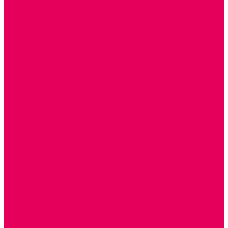
ДЕРЕВЯННЫЕ
ПЛАСТМАССОВЫЕ
ИЗ ПВХ
МАГНИТНЫЕ
РОБОТОТЕХНИЧЕСКИЕ
МЕТАЛЛИЧЕСКИЕ
ЛЕГО для ДОУ
НАУЧНО-ПОЗНАВАТЕЛЬНЫЕ
ОБОРУДОВАНИЕ ГРУПП для детей от 1 года
КРОВАТИ МАТРАЦЫ КПБ
ХОДУНКИ
СТУЛЬЧИК ДЛЯ КОРМЛЕНИЯ
КОЛЯСКИ
МАНЕЖИ
КОМОДЫ
ПОДСТАВКИ ПОД НОЖКИ, ГОРШКИ, КАЧЕЛИ,
НАГРУДНИКИ
КАБИНЕТЫ СПЕЦИАЛИСТОВ
ПСИХОЛОГ
ЛОГОПЕД
РАЗВИТИЕ РЕЧИ
СЮЖЕТНО-РОЛЕВЫЕ ИГРЫ
КУКЛЫ и ОДЕЖДА ДЛЯ КУКОЛ
КУКЛЫ
ОДЕЖДА ДЛЯ КУКОЛ