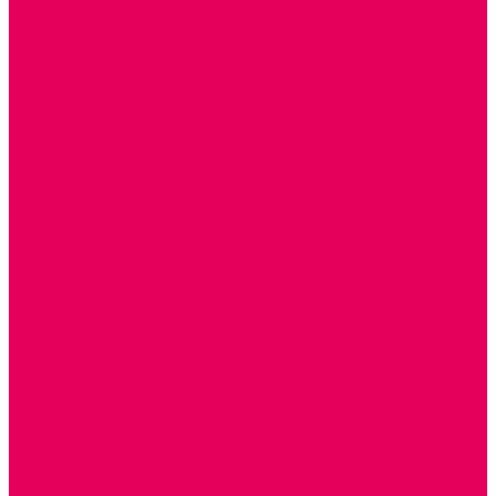
ТЕАТРАЛИЗОВАННАЯ ДЕЯТЕЛЬНОСТЬ
МУЗЫКАЛЬНЫЕ ИНСТРУМЕНТЫ
ПАЛЬЧИКОВЫЕ КУКЛЫ и ПОДСТАВКИ ДЛЯ НИХ
ПЕРЧАТОЧНЫЕ КУКЛЫ и ПОДСТАВКИ ДЛЯ НИХ
ШАГАЮЩИЙ ТЕАТР
ШАПОЧКИ
РОСТОВЫЕ КУКЛЫ
ТЕАТРАЛЬНЫЕ И ПРАЗДНИЧНО-КАРНАВАЛЬНЫЕ
КОСТЮМЫ
ДЕТСКИЕ
ВЗРОСЛЫЕ
УСЫ, БОРОДЫ, ПАРИКИ, АКСЕССУАРЫ
УГОЛКИ РЯЖЕНИЯ
ТЕАТР ТЕНЕЙ
ДЕКОРАЦИИ
НАСТОЛЬНЫЙ ТЕАТР
ТЕАТР МАГНИТНЫЙ
ТЕАТРАЛЬНЫЕ КУКЛЫ
ПЛАТКОВЫЕ КУКЛЫ
ШИРМЫ
НАСТОЛЬНЫЕ
НАПОЛЬНЫЕ
ОБРАЗОВАТЕЛЬНО-ВОСПИТАТЕЛЬНЫЕ ИГРЫ И
ИГРУШКИ, НАГЛЯДНО-ДИДАКТИЧЕСКИЙ и
РАЗДАТОЧНЫЙ МАТЕРИАЛ