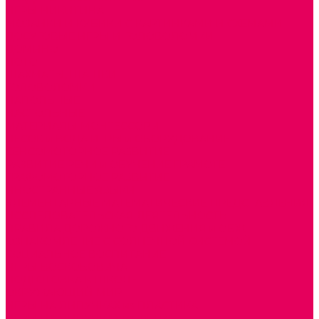
ИГРЫ НИКИТИНА
МОЗАИКИ И КУБИКИ С КАРТИНКАМИ И СХЕМАМИ
ДОСУГОВЫЕ ИГРЫ И ГОЛОВОЛОМКИ
ДОМИНО
ЛОТО
ШАХМАТЫ, ШАШКИ
ГОЛОВОЛОМКИ
НАПОЛЬНЫЕ
НАСТОЛЬНЫЕ
МАТЕРИАЛЫ МОНТЕССОРИ
ПЕСОК и ВОДА ИГРЫ и ОБОРУДОВАНИЕ
СЕНСОМОТОРНОЕ РАЗВИТИЕ
РАЗВИТИЕ РЕЧИ и ОБУЧЕНИЕ ГРАМОТЕ
ГРАФОМОТОРНОЕ РАЗВИТИЕ
ИНОСТРАННЫЕ ЯЗЫКИ
ЭЛЕМЕНТАРНЫЕ МАТЕМАТИЧЕСКИЕ ПРЕДСТАВЛЕНИЯ
ИССЛЕДОВАТЕЛЬСКАЯ ДЕЯТЕЛЬНОСТЬ
ПРАВИЛА ДОРОЖНОГО ДВИЖЕНИЯ и ОБЖ
ОЗНАКОМЛЕНИЕ С СОЛНЕЧНОЙ СИСТЕМОЙ
СОЦИАЛЬНОЕ ВОСПИТАНИЕ
ИГРЫ ВОСКОБОВИЧА
ПОДГОТОВКА К ШКОЛЕ
ОКРУЖАЮЩИЙ МИР
ИГРЫ НА ЛИПУЧКАХ из ПЛАСТИКА
ИГРЫ НА ЛИПУЧКАХ из ФЕТРА