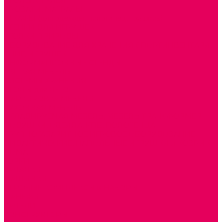
СТОЛЫ, СТУЛЬЯ
КРОВАТИ, МАТРАСЫ
ШКАФЫ (для одежды, полотенец, горшков)
СТЕНКИ ДЛЯ ИГРУШЕК
УГОЛКИ ПРИРОДЫ
ОБОРУДОВАНИЕ ДЛЯ ХРАНЕНИЯ СПОРТИНВЕНТАРЯ,
КНИГ, ИГРУШЕК
ИНФОРМАЦИОННЫЕ СТЕНДЫ
МЯГКАЯ МЕБЕЛЬ
СИСТЕМЫ ХРАНЕНИЯ
СТОЛЫ для ЛЕГО
МАРКИРОВКА МЕБЕЛИ
КУХОННАЯ МЕБЕЛЬ
СКЛАДИРУЕМАЯ МЕБЕЛЬ, МЕБЕЛЬ ТРАНСФОРМЕР
ПОДУШКИ, ОДЕЯЛА, КПБ, ПОЛОТЕНЦА
КРУПНОГАБАРИТНОЕ ИГРОВОЕ ОБОРУДОВАНИЕ
ДИДАКТИЧЕСКИЕ, НАПОЛЬНЫЕ ИГРУШКИ и КОВРИКИ
ДОМА
ГОРКИ
КАЧАЛКИ
МАШИНКИ
ИГРОВЫЕ КОМПЛЕКСЫ и НАБОРЫ
МАНЕЖИ
КАЧЕЛИ
КОНСТРУКТОРЫ