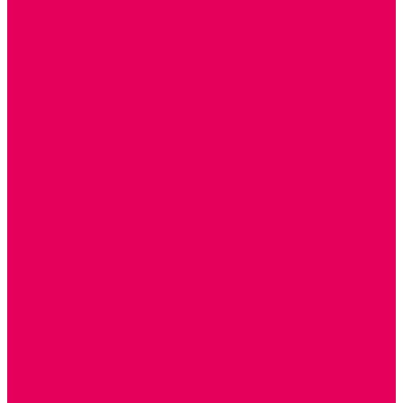
РЕАБИЛИТАЦИЯ
ЦИФРОВАЯ ОБРАЗОВАТЕЛЬНАЯ СРЕДА
ИНФОРМАЦИОННО-КОММУНИКАЦИОННЫЕ
ТЕХНОЛОГИИ
РОБОТОТЕХНИКА
НЕЙРОПИЛОТИРОВАНИЕ
ИСКУССТВЕННЫЙ ИНТЕЛЛЕКТ
АЛГОРИТМИКА В ДОУ
КОНСТРУИРОВАНИЕ И ПРОГРАММИРОВАНИЕ
РОБОТОТЕХНИКА ДЛЯ НАЧАЛЬНОЙ ШКОЛЫ
Работа с юр.лицами
Работа с ДОУ
Работа с ИП и ООО
Методическая поддержка
Блог
Учебно-методический центр ФИСО
Модульная программа СТЕМ
Образовательный портал Элтиленд
Комплекты для дооснащения РППС в ДОО
Помощь
Доставка
Обмен и возврат
Оплата
Скачать Мультстудию
Скачать каталоги