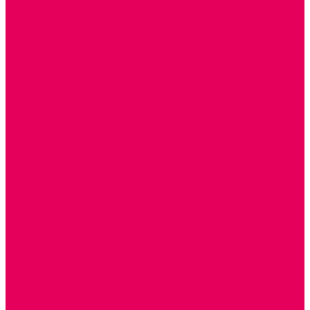
КОЛЯСКИ
КРОВАТКИ И ЛЮЛЬКИ для кукол
ДОМА и МЕБЕЛЬ ДЛЯ КУКОЛ
ОБРАЗНЫЕ ИГРУШКИ
ДЛЯ УБОРКИ
ДЛЯ СТИРКИ и ГЛАЖКИ
КУХНЯ
ПОСУДА и МЕЛКАЯ БЫТОВАЯ ТЕХНИКА
ПРОДУКТЫ
МАГАЗИН
БОЛЬНИЦА
МАСТЕРСКАЯ
ПАРИКМАХЕРСКАЯ
ТРАНСПОРТНЫЕ ИГРУШКИ
ПАРКОВКИ и ГАРАЖИ
ЛЕГКОВЫЕ
ГРУЗОВЫЕ
СПЕЦТЕХНИКА
СЛУЖЕБНЫЕ
ВОЕННЫЕ
САМОЛЕТЫ, ВЕРТОЛЕТЫ
ЖЕЛЕЗНАЯ ДОРОГА
ШКОЛА
ТЕМАТИЧЕСКИЕ НАБОРЫ
ТЕМАТИЧЕСКИЕ КОСТЮМЫ