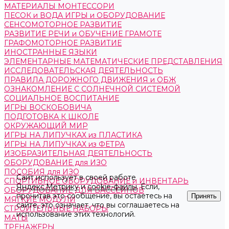
МАТЕРИАЛЫ МОНТЕССОРИ
ПЕСОК и ВОДА ИГРЫ и ОБОРУДОВАНИЕ
СЕНСОМОТОРНОЕ РАЗВИТИЕ
РАЗВИТИЕ РЕЧИ и ОБУЧЕНИЕ ГРАМОТЕ
ГРАФОМОТОРНОЕ РАЗВИТИЕ
ИНОСТРАННЫЕ ЯЗЫКИ
ЭЛЕМЕНТАРНЫЕ МАТЕМАТИЧЕСКИЕ ПРЕДСТАВЛЕНИЯ
ИССЛЕДОВАТЕЛЬСКАЯ ДЕЯТЕЛЬНОСТЬ
ПРАВИЛА ДОРОЖНОГО ДВИЖЕНИЯ и ОБЖ
ОЗНАКОМЛЕНИЕ С СОЛНЕЧНОЙ СИСТЕМОЙ
СОЦИАЛЬНОЕ ВОСПИТАНИЕ
ИГРЫ ВОСКОБОВИЧА
ПОДГОТОВКА К ШКОЛЕ
ОКРУЖАЮЩИЙ МИР
ИГРЫ НА ЛИПУЧКАХ из ПЛАСТИКА
ИГРЫ НА ЛИПУЧКАХ из ФЕТРА
ИЗОБРАЗИТЕЛЬНАЯ ДЕЯТЕЛЬНОСТЬ
ОБОРУДОВАНИЕ для ИЗО
ПОСОБИЯ для ИЗО
Сайт использует в своей работе
СПОРТИВНОЕ ОБОРУДОВАНИЕ и ИНВЕНТАРЬ
Яндекс.Метрику
и
cookie-файлы
. Если,
ОБОРУДОВАНИЕ ДЛЯ БАССЕЙНОВ
прочитав это сообщение, вы остаетесь на
Принять
МЯГКИЕ МОДУЛИ
сайте, это означает, что вы соглашаетесь на
СТРОИТЕЛЬНЫЕ НАБОРЫ
использование этих технологий.
МАТЫ
ТРЕНАЖЕРЫ