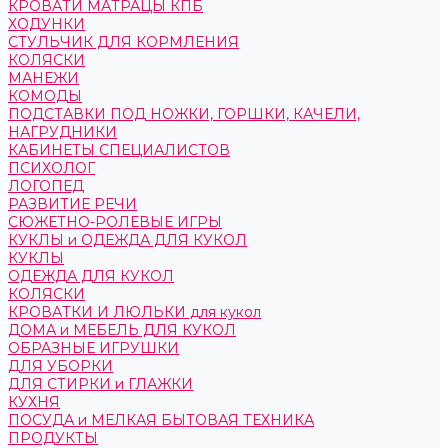
КРОВАТИ МАТРАЦЫ КПБ
ХОДУНКИ
СТУЛЬЧИК ДЛЯ КОРМЛЕНИЯ
КОЛЯСКИ
МАНЕЖИ
КОМОДЫ
ПОДСТАВКИ ПОД НОЖКИ, ГОРШКИ, КАЧЕЛИ,
НАГРУДНИКИ
КАБИНЕТЫ СПЕЦИАЛИСТОВ
ПСИХОЛОГ
ЛОГОПЕД
РАЗВИТИЕ РЕЧИ
СЮЖЕТНО-РОЛЕВЫЕ ИГРЫ
КУКЛЫ и ОДЕЖДА ДЛЯ КУКОЛ
КУКЛЫ
ОДЕЖДА ДЛЯ КУКОЛ
КОЛЯСКИ
КРОВАТКИ И ЛЮЛЬКИ для кукол
ДОМА и МЕБЕЛЬ ДЛЯ КУКОЛ
ОБРАЗНЫЕ ИГРУШКИ
ДЛЯ УБОРКИ
ДЛЯ СТИРКИ и ГЛАЖКИ
КУХНЯ
ПОСУДА и МЕЛКАЯ БЫТОВАЯ ТЕХНИКА
ПРОДУКТЫ