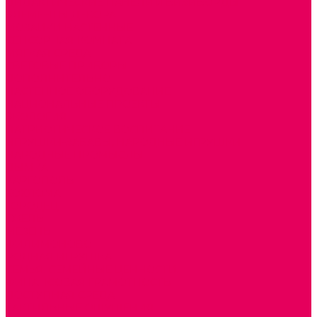
ДИДАКТИЧЕСКИЕ ПАНЕЛИ и БИЗИБОРДЫ
ЭЛЕМЕНТЫ ДЕКОРА
МОЗАИКИ НАСТЕННЫЕ
СЕНСОРНАЯ КОМНАТА
МЯГКАЯ СРЕДА
СВЕТОВЫЕ ПРИБОРЫ
ДОПОЛНИТЕЛЬНО
НАСТЕННОЕ ОБОРУДОВАНИЕ
НАЦИОНАЛЬНЫЕ ПРОЕКТЫ
ЭКОЛОГИЯ
ПАТРИОТИЧЕСКОЕ ВОСПИТАНИЕ
ИГРУШКИ-ЗАБАВЫ, НАРОДНЫЕ ИГРУШКИ
НАРОДНЫЕ ПРОМЫСЛЫ
ДЫМКА
КАРГОПОЛЬ
ХОХЛОМА
ГОРОДЕЦ
ГЖЕЛЬ
МЕЗЕНЬ
ФИЛИМОНОВО
РОДНАЯ ИГРУШКА
СЕМЬЯ. СЕМЕЙНЫЕ ЦЕННОСТИ.
ФИНАНСОВАЯ ГРАМОТНОСТЬ
ДОСТУПНАЯ СРЕДА
ТАКТИЛЬНЫЕ ОЩУЩЕНИЯ