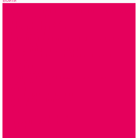
Войти
Каталог товаров
ГОТОВЫЕ РЕШЕНИЯ ИГРУШКИ ДЛЯ ДЕТСКОГО САДА
STEM ОБРАЗОВАНИЕ
КОМПЛЕКТЫ РППС ДОО
ЭМОЦИОНАЛЬНЫЙ ИНТЕЛЛЕКТ
РАННЕЕ РАЗВИТИЕ
ГОРКИ С ШАРИКАМИ, ЛАБИРИНТЫ, ВКЛАДЫШИ
ШНУРОВКИ, ЦЕПОЧКИ
РАМКИ-ВКЛАДЫШИ, ВКЛАДЫШИ
КОНСТРУКТОРЫ И СТРОИТЕЛЬНЫЕ НАБОРЫ
ПОЛИДРОН
ДЕРЕВЯННЫЕ
ПЛАСТМАССОВЫЕ
ОБОРУДОВАНИЕ ГРУПП для детей от 1 года
КРОВАТИ МАТРАЦЫ КПБ
ХОДУНКИ
СТУЛЬЧИК ДЛЯ КОРМЛЕНИЯ
КАБИНЕТЫ СПЕЦИАЛИСТОВ
ПСИХОЛОГ
ЛОГОПЕД
СЮЖЕТНО-РОЛЕВЫЕ ИГРЫ
КУКЛЫ и ОДЕЖДА ДЛЯ КУКОЛ
КОЛЯСКИ
КРОВАТКИ И ЛЮЛЬКИ для кукол