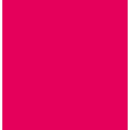
КОЛЯСКИ
КРОВАТКИ И ЛЮЛЬКИ для кукол
ДОМА и МЕБЕЛЬ ДЛЯ КУКОЛ
ОБРАЗНЫЕ ИГРУШКИ
ДЛЯ УБОРКИ
ДЛЯ СТИРКИ и ГЛАЖКИ
КУХНЯ
ПОСУДА и МЕЛКАЯ БЫТОВАЯ ТЕХНИКА
ПРОДУКТЫ
МАГАЗИН
БОЛЬНИЦА
МАСТЕРСКАЯ
ПАРИКМАХЕРСКАЯ
ТРАНСПОРТНЫЕ ИГРУШКИ
ПАРКОВКИ и ГАРАЖИ
ЛЕГКОВЫЕ
ГРУЗОВЫЕ
СПЕЦТЕХНИКА
СЛУЖЕБНЫЕ
ВОЕННЫЕ
САМОЛЕТЫ, ВЕРТОЛЕТЫ
ЖЕЛЕЗНАЯ ДОРОГА
ШКОЛА
ТЕМАТИЧЕСКИЕ НАБОРЫ
ТЕМАТИЧЕСКИЕ КОСТЮМЫ