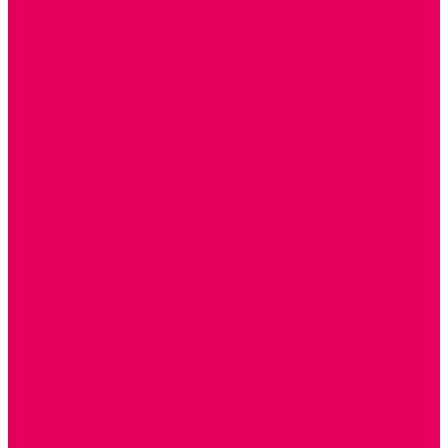
ДИДАКТИЧЕСКИЕ ПАНЕЛИ и БИЗИБОРДЫ
ЭЛЕМЕНТЫ ДЕКОРА
МОЗАИКИ НАСТЕННЫЕ
СЕНСОРНАЯ КОМНАТА
МЯГКАЯ СРЕДА
СВЕТОВЫЕ ПРИБОРЫ
ДОПОЛНИТЕЛЬНО
НАСТЕННОЕ ОБОРУДОВАНИЕ
НАЦИОНАЛЬНЫЕ ПРОЕКТЫ
ЭКОЛОГИЯ
ПАТРИОТИЧЕСКОЕ ВОСПИТАНИЕ
ИГРУШКИ-ЗАБАВЫ, НАРОДНЫЕ ИГРУШКИ
НАРОДНЫЕ ПРОМЫСЛЫ
ДЫМКА
КАРГОПОЛЬ
ХОХЛОМА
ГОРОДЕЦ
ГЖЕЛЬ
МЕЗЕНЬ
ФИЛИМОНОВО
РОДНАЯ ИГРУШКА
СЕМЬЯ. СЕМЕЙНЫЕ ЦЕННОСТИ.
ФИНАНСОВАЯ ГРАМОТНОСТЬ
ДОСТУПНАЯ СРЕДА
ТАКТИЛЬНЫЕ ОЩУЩЕНИЯ