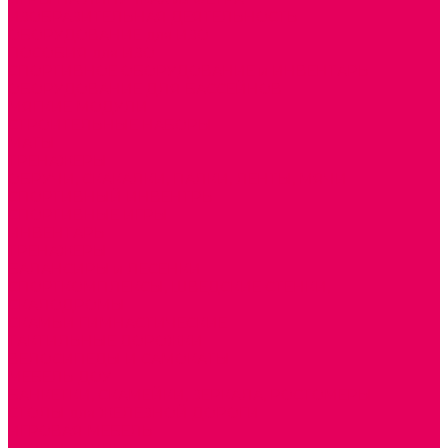
ИЗОБРАЗИТЕЛЬНАЯ ДЕЯТЕЛЬНОСТЬ
ОБОРУДОВАНИЕ для ИЗО
ПОСОБИЯ для ИЗО
СПОРТИВНОЕ ОБОРУДОВАНИЕ и ИНВЕНТАРЬ
ОБОРУДОВАНИЕ ДЛЯ БАССЕЙНОВ
МЯГКИЕ МОДУЛИ
СТРОИТЕЛЬНЫЕ НАБОРЫ
МАТЫ
ТРЕНАЖЕРЫ
ОБРУЧИ, СКАКАЛКИ, ПАЛКИ, ЛЕНТЫ, МЯЧИ
СПОРТИВНЫЙ ИНВЕНТРЬ
СПОРТИВНЫЕ ИГРЫ
ИНВЕНТАРЬ
ТРЕНАЖЕРЫ
БАЛАНСИРЫ и ЛЕСЕНКИ
СПОРТКОМПЛЕКСЫ, ШВЕДСКИЕ СТЕНКИ,
СКАЛОДРОМЫ
СКАМЬИ ГИМНАСТИЧЕСКИЕ
ТАКТИЛЬНЫЕ ДОРОЖКИ
ВЕЛОСИПЕДЫ И САМОКАТЫ
МЕБЕЛЬ ДОУ
БАНКЕТКИ, СКАМЕЙКИ, ЗЕРКАЛА, РОСТОМЕРЫ
СТОЛЫ для ЖЕЛЕЗНОЙ ДОРОГИ
ИГРОВАЯ МЕБЕЛЬ