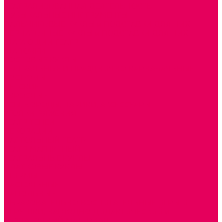
ТЕАТРАЛИЗОВАННАЯ ДЕЯТЕЛЬНОСТЬ
МУЗЫКАЛЬНЫЕ ИНСТРУМЕНТЫ
ПАЛЬЧИКОВЫЕ КУКЛЫ и ПОДСТАВКИ ДЛЯ НИХ
ПЕРЧАТОЧНЫЕ КУКЛЫ и ПОДСТАВКИ ДЛЯ НИХ
ШАГАЮЩИЙ ТЕАТР
ШАПОЧКИ
РОСТОВЫЕ КУКЛЫ
ТЕАТРАЛЬНЫЕ И ПРАЗДНИЧНО-КАРНАВАЛЬНЫЕ
КОСТЮМЫ
ДЕТСКИЕ
ВЗРОСЛЫЕ
УСЫ, БОРОДЫ, ПАРИКИ, АКСЕССУАРЫ
УГОЛКИ РЯЖЕНИЯ
ТЕАТР ТЕНЕЙ
ДЕКОРАЦИИ
НАСТОЛЬНЫЙ ТЕАТР
ТЕАТР МАГНИТНЫЙ
ТЕАТРАЛЬНЫЕ КУКЛЫ
ПЛАТКОВЫЕ КУКЛЫ
ШИРМЫ
НАСТОЛЬНЫЕ
НАПОЛЬНЫЕ
ОБРАЗОВАТЕЛЬНО-ВОСПИТАТЕЛЬНЫЕ ИГРЫ И
ИГРУШКИ, НАГЛЯДНО-ДИДАКТИЧЕСКИЙ и
РАЗДАТОЧНЫЙ МАТЕРИАЛ