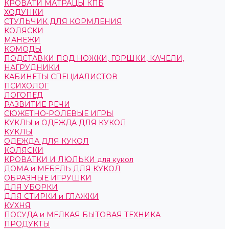
КРОВАТИ МАТРАЦЫ КПБ
ХОДУНКИ
СТУЛЬЧИК ДЛЯ КОРМЛЕНИЯ
КОЛЯСКИ
МАНЕЖИ
КОМОДЫ
ПОДСТАВКИ ПОД НОЖКИ, ГОРШКИ, КАЧЕЛИ,
НАГРУДНИКИ
КАБИНЕТЫ СПЕЦИАЛИСТОВ
ПСИХОЛОГ
ЛОГОПЕД
РАЗВИТИЕ РЕЧИ
СЮЖЕТНО-РОЛЕВЫЕ ИГРЫ
КУКЛЫ и ОДЕЖДА ДЛЯ КУКОЛ
КУКЛЫ
ОДЕЖДА ДЛЯ КУКОЛ
КОЛЯСКИ
КРОВАТКИ И ЛЮЛЬКИ для кукол
ДОМА и МЕБЕЛЬ ДЛЯ КУКОЛ
ОБРАЗНЫЕ ИГРУШКИ
ДЛЯ УБОРКИ
ДЛЯ СТИРКИ и ГЛАЖКИ
КУХНЯ
ПОСУДА и МЕЛКАЯ БЫТОВАЯ ТЕХНИКА
ПРОДУКТЫ