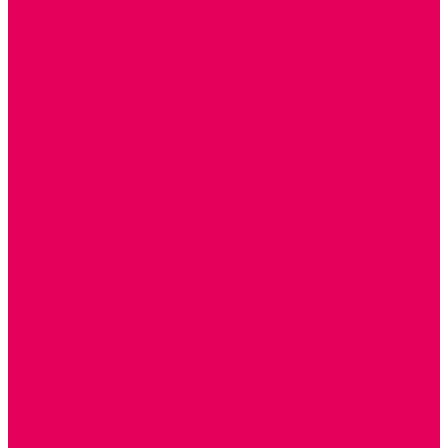
ТЕАТРАЛИЗОВАННАЯ ДЕЯТЕЛЬНОСТЬ
МУЗЫКАЛЬНЫЕ ИНСТРУМЕНТЫ
ПАЛЬЧИКОВЫЕ КУКЛЫ и ПОДСТАВКИ ДЛЯ НИХ
ПЕРЧАТОЧНЫЕ КУКЛЫ и ПОДСТАВКИ ДЛЯ НИХ
ОБРАЗОВАТЕЛЬНО-ВОСПИТАТЕЛЬНЫЕ ИГРЫ И
ИГРУШКИ, НАГЛЯДНО-ДИДАКТИЧЕСКИЙ и
РАЗДАТОЧНЫЙ МАТЕРИАЛ
ИГРЫ НИКИТИНА
МОЗАИКИ И КУБИКИ С КАРТИНКАМИ И СХЕМАМИ
ДОСУГОВЫЕ ИГРЫ И ГОЛОВОЛОМКИ
СПОРТИВНОЕ ОБОРУДОВАНИЕ и ИНВЕНТАРЬ
ОБОРУДОВАНИЕ ДЛЯ БАССЕЙНОВ
МЯГКИЕ МОДУЛИ
ОБРУЧИ, СКАКАЛКИ, ПАЛКИ, ЛЕНТЫ, МЯЧИ
МЕБЕЛЬ ДОУ
БАНКЕТКИ, СКАМЕЙКИ, ЗЕРКАЛА, РОСТОМЕРЫ
СТОЛЫ для ЖЕЛЕЗНОЙ ДОРОГИ
ИГРОВАЯ МЕБЕЛЬ
КРУПНОГАБАРИТНОЕ ИГРОВОЕ ОБОРУДОВАНИЕ
ДИДАКТИЧЕСКИЕ, НАПОЛЬНЫЕ ИГРУШКИ и КОВРИКИ
ДОМА
ГОРКИ
СЕНСОРНАЯ КОМНАТА
МЯГКАЯ СРЕДА
СВЕТОВЫЕ ПРИБОРЫ