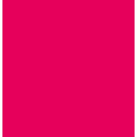
ДЕРЕВЯННЫЕ
ПЛАСТМАССОВЫЕ
ИЗ ПВХ
МАГНИТНЫЕ
РОБОТОТЕХНИЧЕСКИЕ
МЕТАЛЛИЧЕСКИЕ
ЛЕГО для ДОУ
НАУЧНО-ПОЗНАВАТЕЛЬНЫЕ
ОБОРУДОВАНИЕ ГРУПП для детей от 1 года
КРОВАТИ МАТРАЦЫ КПБ
ХОДУНКИ
СТУЛЬЧИК ДЛЯ КОРМЛЕНИЯ
КОЛЯСКИ
МАНЕЖИ
КОМОДЫ
ПОДСТАВКИ ПОД НОЖКИ, ГОРШКИ, КАЧЕЛИ,
НАГРУДНИКИ
КАБИНЕТЫ СПЕЦИАЛИСТОВ
ПСИХОЛОГ
ЛОГОПЕД
РАЗВИТИЕ РЕЧИ
СЮЖЕТНО-РОЛЕВЫЕ ИГРЫ
КУКЛЫ и ОДЕЖДА ДЛЯ КУКОЛ
КУКЛЫ
ОДЕЖДА ДЛЯ КУКОЛ