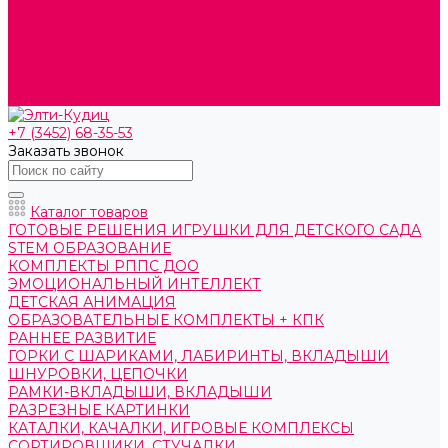
О компании
Контакты
Готовые решения
Политика конфиденциальности
Отзывы
Сертификаты
+7 (3452) 68-35-53
Заказать звонок
Каталог товаров
ГОТОВЫЕ РЕШЕНИЯ ИГРУШКИ ДЛЯ ДЕТСКОГО САДА
STEM ОБРАЗОВАНИЕ
КОМПЛЕКТЫ РППС ДОО
ЭМОЦИОНАЛЬНЫЙ ИНТЕЛЛЕКТ
ДЕТСКАЯ АНИМАЦИЯ
ОБРАЗОВАТЕЛЬНЫЕ КОМПЛЕКТЫ + КПК
РАННЕЕ РАЗВИТИЕ
ГОРКИ С ШАРИКАМИ, ЛАБИРИНТЫ, ВКЛАДЫШИ
ШНУРОВКИ, ЦЕПОЧКИ
РАМКИ-ВКЛАДЫШИ, ВКЛАДЫШИ
РАЗРЕЗНЫЕ КАРТИНКИ
КАТАЛКИ, КАЧАЛКИ, ИГРОВЫЕ КОМПЛЕКСЫ
СОРТИРОВЩИКИ, СТУЧАЛКИ