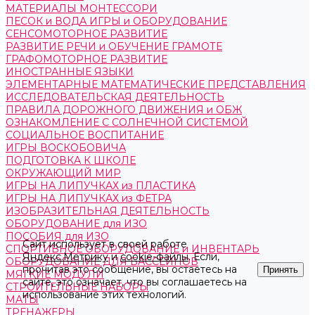
МАТЕРИАЛЫ МОНТЕССОРИ
ПЕСОК и ВОДА ИГРЫ и ОБОРУДОВАНИЕ
СЕНСОМОТОРНОЕ РАЗВИТИЕ
РАЗВИТИЕ РЕЧИ и ОБУЧЕНИЕ ГРАМОТЕ
ГРАФОМОТОРНОЕ РАЗВИТИЕ
ИНОСТРАННЫЕ ЯЗЫКИ
ЭЛЕМЕНТАРНЫЕ МАТЕМАТИЧЕСКИЕ ПРЕДСТАВЛЕНИЯ
ИССЛЕДОВАТЕЛЬСКАЯ ДЕЯТЕЛЬНОСТЬ
ПРАВИЛА ДОРОЖНОГО ДВИЖЕНИЯ и ОБЖ
ОЗНАКОМЛЕНИЕ С СОЛНЕЧНОЙ СИСТЕМОЙ
СОЦИАЛЬНОЕ ВОСПИТАНИЕ
ИГРЫ ВОСКОБОВИЧА
ПОДГОТОВКА К ШКОЛЕ
ОКРУЖАЮЩИЙ МИР
ИГРЫ НА ЛИПУЧКАХ из ПЛАСТИКА
ИГРЫ НА ЛИПУЧКАХ из ФЕТРА
ИЗОБРАЗИТЕЛЬНАЯ ДЕЯТЕЛЬНОСТЬ
ОБОРУДОВАНИЕ для ИЗО
ПОСОБИЯ для ИЗО
Сайт использует в своей работе
СПОРТИВНОЕ ОБОРУДОВАНИЕ и ИНВЕНТАРЬ
Яндекс.Метрику
и
cookie-файлы
. Если,
ОБОРУДОВАНИЕ ДЛЯ БАССЕЙНОВ
прочитав это сообщение, вы остаетесь на
Принять
МЯГКИЕ МОДУЛИ
сайте, это означает, что вы соглашаетесь на
СТРОИТЕЛЬНЫЕ НАБОРЫ
использование этих технологий.
МАТЫ
ТРЕНАЖЕРЫ