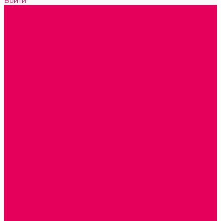
Войти
Каталог товаров
ГОТОВЫЕ РЕШЕНИЯ ИГРУШКИ ДЛЯ ДЕТСКОГО САДА
STEM ОБРАЗОВАНИЕ
КОМПЛЕКТЫ РППС ДОО
ЭМОЦИОНАЛЬНЫЙ ИНТЕЛЛЕКТ
РАННЕЕ РАЗВИТИЕ
ГОРКИ С ШАРИКАМИ, ЛАБИРИНТЫ, ВКЛАДЫШИ
ШНУРОВКИ, ЦЕПОЧКИ
РАМКИ-ВКЛАДЫШИ, ВКЛАДЫШИ
КОНСТРУКТОРЫ И СТРОИТЕЛЬНЫЕ НАБОРЫ
ПОЛИДРОН
ДЕРЕВЯННЫЕ
ПЛАСТМАССОВЫЕ
ОБОРУДОВАНИЕ ГРУПП для детей от 1 года
КРОВАТИ МАТРАЦЫ КПБ
ХОДУНКИ
СТУЛЬЧИК ДЛЯ КОРМЛЕНИЯ
КАБИНЕТЫ СПЕЦИАЛИСТОВ
ПСИХОЛОГ
ЛОГОПЕД
СЮЖЕТНО-РОЛЕВЫЕ ИГРЫ
КУКЛЫ и ОДЕЖДА ДЛЯ КУКОЛ
КОЛЯСКИ
КРОВАТКИ И ЛЮЛЬКИ для кукол