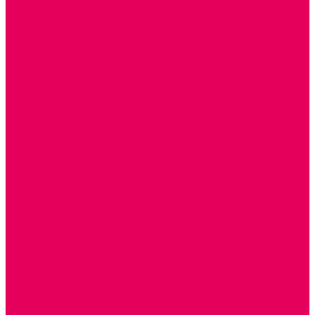
РЕАБИЛИТАЦИЯ
ЦИФРОВАЯ ОБРАЗОВАТЕЛЬНАЯ СРЕДА
ИНФОРМАЦИОННО-КОММУНИКАЦИОННЫЕ
ТЕХНОЛОГИИ
РОБОТОТЕХНИКА
НЕЙРОПИЛОТИРОВАНИЕ
ИСКУССТВЕННЫЙ ИНТЕЛЛЕКТ
АЛГОРИТМИКА В ДОУ
КОНСТРУИРОВАНИЕ И ПРОГРАММИРОВАНИЕ
РОБОТОТЕХНИКА ДЛЯ НАЧАЛЬНОЙ ШКОЛЫ
Работа с юр.лицами
Работа с ДОУ
Работа с ИП и ООО
Методическая поддержка
Блог
Учебно-методический центр ФИСО
Модульная программа СТЕМ
Образовательный портал Элтиленд
Комплекты для дооснащения РППС в ДОО
Помощь
Доставка
Обмен и возврат
Оплата
Скачать Мультстудию
Скачать каталоги