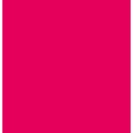
СТОЛЫ, СТУЛЬЯ
КРОВАТИ, МАТРАСЫ
ШКАФЫ (для одежды, полотенец, горшков)
СТЕНКИ ДЛЯ ИГРУШЕК
УГОЛКИ ПРИРОДЫ
ОБОРУДОВАНИЕ ДЛЯ ХРАНЕНИЯ СПОРТИНВЕНТАРЯ,
КНИГ, ИГРУШЕК
ИНФОРМАЦИОННЫЕ СТЕНДЫ
МЯГКАЯ МЕБЕЛЬ
СИСТЕМЫ ХРАНЕНИЯ
СТОЛЫ для ЛЕГО
МАРКИРОВКА МЕБЕЛИ
КУХОННАЯ МЕБЕЛЬ
СКЛАДИРУЕМАЯ МЕБЕЛЬ, МЕБЕЛЬ ТРАНСФОРМЕР
ПОДУШКИ, ОДЕЯЛА, КПБ, ПОЛОТЕНЦА
КРУПНОГАБАРИТНОЕ ИГРОВОЕ ОБОРУДОВАНИЕ
ДИДАКТИЧЕСКИЕ, НАПОЛЬНЫЕ ИГРУШКИ и КОВРИКИ
ДОМА
ГОРКИ
КАЧАЛКИ
МАШИНКИ
ИГРОВЫЕ КОМПЛЕКСЫ и НАБОРЫ
МАНЕЖИ
КАЧЕЛИ
КОНСТРУКТОРЫ