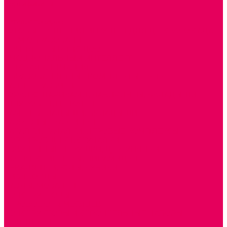
Сертификаты
...
Каталог товаров
ГОТОВЫЕ РЕШЕНИЯ ИГРУШКИ ДЛЯ ДЕТСКОГО САДА
STEM ОБРАЗОВАНИЕ
КОМПЛЕКТЫ РППС ДОО
ЭМОЦИОНАЛЬНЫЙ ИНТЕЛЛЕКТ
ДЕТСКАЯ АНИМАЦИЯ
ОБРАЗОВАТЕЛЬНЫЕ КОМПЛЕКТЫ + КПК
РАННЕЕ РАЗВИТИЕ
ГОРКИ С ШАРИКАМИ, ЛАБИРИНТЫ, ВКЛАДЫШИ
ШНУРОВКИ, ЦЕПОЧКИ
РАМКИ-ВКЛАДЫШИ, ВКЛАДЫШИ
РАЗРЕЗНЫЕ КАРТИНКИ
КАТАЛКИ, КАЧАЛКИ, ИГРОВЫЕ КОМПЛЕКСЫ
СОРТИРОВЩИКИ, СТУЧАЛКИ
ОЗВУЧЕННЫЕ ИГРУШКИ, ДЕРГУНЧИКИ
ЛОГИЧЕСКИЕ ИГРЫ, ПИРАМИДКИ
НЕВАЛЯШКИ, ЮЛЫ, КУБИКИ
БИЗИБОРДЫ
ПАЗЛЫ, МОЗАИКИ
КОНСТРУКТОРЫ
ИГРОВОЕ ОТ 2 МЕСЯЦЕВ
КОНСТРУКТОРЫ И СТРОИТЕЛЬНЫЕ НАБОРЫ
ПОЛИДРОН