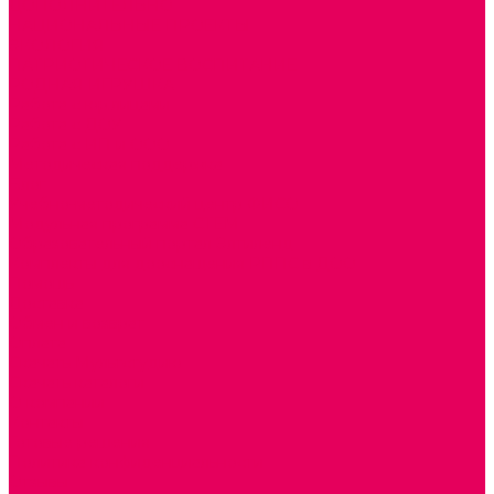
ДОПОЛНИТЕЛЬНО
НАЦИОНАЛЬНЫЕ ПРОЕКТЫ
ЭКОЛОГИЯ
ПАТРИОТИЧЕСКОЕ ВОСПИТАНИЕ
РОДНАЯ ИГРУШКА
Работа с юр.лицами
Работа с ДОУ
Работа с ИП и ООО
Методическая поддержка
Блог
Учебно-методический центр ФИСО
Модульная программа СТЕМ
Образовательный портал Элтиленд
Комплекты для дооснащения РППС в ДОО
Помощь
Доставка
Обмен и возврат
Оплата
Скачать Мультстудию
Скачать каталоги
О компании
Контакты
Готовые решения
Политика конфиденциальности
Отзывы