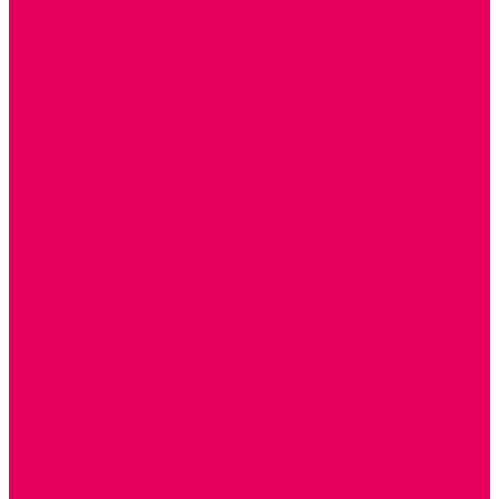
ИГРЫ НИКИТИНА
МОЗАИКИ И КУБИКИ С КАРТИНКАМИ И СХЕМАМИ
ДОСУГОВЫЕ ИГРЫ И ГОЛОВОЛОМКИ
ДОМИНО
ЛОТО
ШАХМАТЫ, ШАШКИ
ГОЛОВОЛОМКИ
НАПОЛЬНЫЕ
НАСТОЛЬНЫЕ
МАТЕРИАЛЫ МОНТЕССОРИ
ПЕСОК и ВОДА ИГРЫ и ОБОРУДОВАНИЕ
СЕНСОМОТОРНОЕ РАЗВИТИЕ
РАЗВИТИЕ РЕЧИ и ОБУЧЕНИЕ ГРАМОТЕ
ГРАФОМОТОРНОЕ РАЗВИТИЕ
ИНОСТРАННЫЕ ЯЗЫКИ
ЭЛЕМЕНТАРНЫЕ МАТЕМАТИЧЕСКИЕ ПРЕДСТАВЛЕНИЯ
ИССЛЕДОВАТЕЛЬСКАЯ ДЕЯТЕЛЬНОСТЬ
ПРАВИЛА ДОРОЖНОГО ДВИЖЕНИЯ и ОБЖ
ОЗНАКОМЛЕНИЕ С СОЛНЕЧНОЙ СИСТЕМОЙ
СОЦИАЛЬНОЕ ВОСПИТАНИЕ
ИГРЫ ВОСКОБОВИЧА
ПОДГОТОВКА К ШКОЛЕ
ОКРУЖАЮЩИЙ МИР
ИГРЫ НА ЛИПУЧКАХ из ПЛАСТИКА
ИГРЫ НА ЛИПУЧКАХ из ФЕТРА