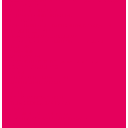
ГОТОВЫЕ РЕШЕНИЯ ИГРУШКИ ДЛЯ ДЕТСКОГО САДА
STEM ОБРАЗОВАНИЕ
КОМПЛЕКТЫ РППС ДОО
ЭМОЦИОНАЛЬНЫЙ ИНТЕЛЛЕКТ
РАННЕЕ РАЗВИТИЕ
ГОРКИ С ШАРИКАМИ, ЛАБИРИНТЫ, ВКЛАДЫШИ
ШНУРОВКИ, ЦЕПОЧКИ
РАМКИ-ВКЛАДЫШИ, ВКЛАДЫШИ
КОНСТРУКТОРЫ И СТРОИТЕЛЬНЫЕ НАБОРЫ
ПОЛИДРОН
ДЕРЕВЯННЫЕ
ПЛАСТМАССОВЫЕ
ОБОРУДОВАНИЕ ГРУПП для детей от 1 года
КРОВАТИ МАТРАЦЫ КПБ
ХОДУНКИ
СТУЛЬЧИК ДЛЯ КОРМЛЕНИЯ
КАБИНЕТЫ СПЕЦИАЛИСТОВ
ПСИХОЛОГ
ЛОГОПЕД
СЮЖЕТНО-РОЛЕВЫЕ ИГРЫ
КУКЛЫ и ОДЕЖДА ДЛЯ КУКОЛ
КОЛЯСКИ
КРОВАТКИ И ЛЮЛЬКИ для кукол
ТЕАТРАЛИЗОВАННАЯ ДЕЯТЕЛЬНОСТЬ
МУЗЫКАЛЬНЫЕ ИНСТРУМЕНТЫ