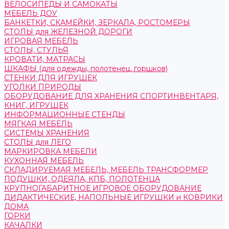
ВЕЛОСИПЕДЫ И САМОКАТЫ
МЕБЕЛЬ ДОУ
БАНКЕТКИ, СКАМЕЙКИ, ЗЕРКАЛА, РОСТОМЕРЫ
СТОЛЫ для ЖЕЛЕЗНОЙ ДОРОГИ
ИГРОВАЯ МЕБЕЛЬ
СТОЛЫ, СТУЛЬЯ
КРОВАТИ, МАТРАСЫ
ШКАФЫ (для одежды, полотенец, горшков)
СТЕНКИ ДЛЯ ИГРУШЕК
УГОЛКИ ПРИРОДЫ
ОБОРУДОВАНИЕ ДЛЯ ХРАНЕНИЯ СПОРТИНВЕНТАРЯ,
КНИГ, ИГРУШЕК
ИНФОРМАЦИОННЫЕ СТЕНДЫ
МЯГКАЯ МЕБЕЛЬ
СИСТЕМЫ ХРАНЕНИЯ
СТОЛЫ для ЛЕГО
МАРКИРОВКА МЕБЕЛИ
КУХОННАЯ МЕБЕЛЬ
СКЛАДИРУЕМАЯ МЕБЕЛЬ, МЕБЕЛЬ ТРАНСФОРМЕР
ПОДУШКИ, ОДЕЯЛА, КПБ, ПОЛОТЕНЦА
КРУПНОГАБАРИТНОЕ ИГРОВОЕ ОБОРУДОВАНИЕ
ДИДАКТИЧЕСКИЕ, НАПОЛЬНЫЕ ИГРУШКИ и КОВРИКИ
ДОМА
ГОРКИ
КАЧАЛКИ