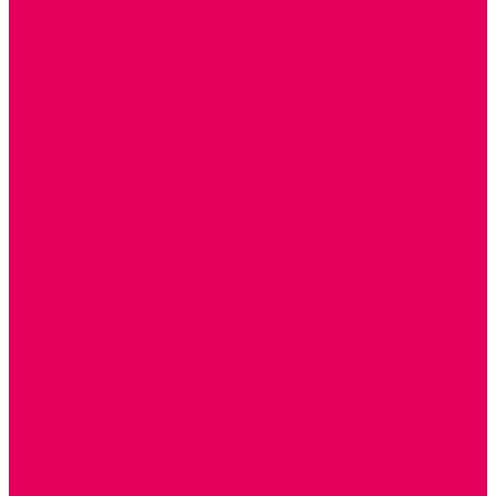
ПАЛЬЧИКОВЫЕ КУКЛЫ и ПОДСТАВКИ ДЛЯ НИХ
ПЕРЧАТОЧНЫЕ КУКЛЫ и ПОДСТАВКИ ДЛЯ НИХ
ШАГАЮЩИЙ ТЕАТР
ШАПОЧКИ
РОСТОВЫЕ КУКЛЫ
ТЕАТРАЛЬНЫЕ И ПРАЗДНИЧНО-КАРНАВАЛЬНЫЕ
КОСТЮМЫ
ДЕТСКИЕ
ВЗРОСЛЫЕ
УСЫ, БОРОДЫ, ПАРИКИ, АКСЕССУАРЫ
УГОЛКИ РЯЖЕНИЯ
ТЕАТР ТЕНЕЙ
ДЕКОРАЦИИ
НАСТОЛЬНЫЙ ТЕАТР
ТЕАТР МАГНИТНЫЙ
ТЕАТРАЛЬНЫЕ КУКЛЫ
ПЛАТКОВЫЕ КУКЛЫ
ШИРМЫ
НАСТОЛЬНЫЕ
НАПОЛЬНЫЕ
ОБРАЗОВАТЕЛЬНО-ВОСПИТАТЕЛЬНЫЕ ИГРЫ И
ИГРУШКИ, НАГЛЯДНО-ДИДАКТИЧЕСКИЙ и
РАЗДАТОЧНЫЙ МАТЕРИАЛ
ИГРЫ НИКИТИНА
МОЗАИКИ И КУБИКИ С КАРТИНКАМИ И СХЕМАМИ