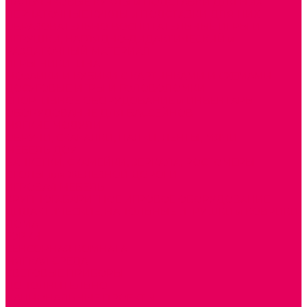
ПАЛЬЧИКОВЫЕ КУКЛЫ и ПОДСТАВКИ ДЛЯ НИХ
ПЕРЧАТОЧНЫЕ КУКЛЫ и ПОДСТАВКИ ДЛЯ НИХ
ОБРАЗОВАТЕЛЬНО-ВОСПИТАТЕЛЬНЫЕ ИГРЫ И
ИГРУШКИ, НАГЛЯДНО-ДИДАКТИЧЕСКИЙ и
РАЗДАТОЧНЫЙ МАТЕРИАЛ
ИГРЫ НИКИТИНА
МОЗАИКИ И КУБИКИ С КАРТИНКАМИ И СХЕМАМИ
ДОСУГОВЫЕ ИГРЫ И ГОЛОВОЛОМКИ
СПОРТИВНОЕ ОБОРУДОВАНИЕ и ИНВЕНТАРЬ
ОБОРУДОВАНИЕ ДЛЯ БАССЕЙНОВ
МЯГКИЕ МОДУЛИ
ОБРУЧИ, СКАКАЛКИ, ПАЛКИ, ЛЕНТЫ, МЯЧИ
МЕБЕЛЬ ДОУ
БАНКЕТКИ, СКАМЕЙКИ, ЗЕРКАЛА, РОСТОМЕРЫ
СТОЛЫ для ЖЕЛЕЗНОЙ ДОРОГИ
ИГРОВАЯ МЕБЕЛЬ
КРУПНОГАБАРИТНОЕ ИГРОВОЕ ОБОРУДОВАНИЕ
ДИДАКТИЧЕСКИЕ, НАПОЛЬНЫЕ ИГРУШКИ и КОВРИКИ
ДОМА
ГОРКИ
СЕНСОРНАЯ КОМНАТА
МЯГКАЯ СРЕДА
СВЕТОВЫЕ ПРИБОРЫ
ДОПОЛНИТЕЛЬНО
НАЦИОНАЛЬНЫЕ ПРОЕКТЫ