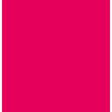
ШКАФЫ (для одежды, полотенец, горшков)
СТЕНКИ ДЛЯ ИГРУШЕК
УГОЛКИ ПРИРОДЫ
ОБОРУДОВАНИЕ ДЛЯ ХРАНЕНИЯ СПОРТИНВЕНТАРЯ,
КНИГ, ИГРУШЕК
ИНФОРМАЦИОННЫЕ СТЕНДЫ
МЯГКАЯ МЕБЕЛЬ
СИСТЕМЫ ХРАНЕНИЯ
СТОЛЫ для ЛЕГО
МАРКИРОВКА МЕБЕЛИ
КУХОННАЯ МЕБЕЛЬ
СКЛАДИРУЕМАЯ МЕБЕЛЬ, МЕБЕЛЬ ТРАНСФОРМЕР
ПОДУШКИ, ОДЕЯЛА, КПБ, ПОЛОТЕНЦА
КРУПНОГАБАРИТНОЕ ИГРОВОЕ ОБОРУДОВАНИЕ
ДИДАКТИЧЕСКИЕ, НАПОЛЬНЫЕ ИГРУШКИ и КОВРИКИ
ДОМА
ГОРКИ
КАЧАЛКИ
МАШИНКИ
ИГРОВЫЕ КОМПЛЕКСЫ и НАБОРЫ
МАНЕЖИ
КАЧЕЛИ
КОНСТРУКТОРЫ
ДИДАКТИЧЕСКИЕ ПАНЕЛИ и БИЗИБОРДЫ
ЭЛЕМЕНТЫ ДЕКОРА