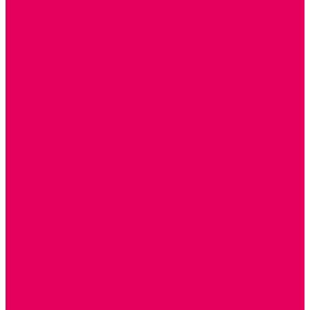
ДОСУГОВЫЕ ИГРЫ И ГОЛОВОЛОМКИ
ДОМИНО
ЛОТО
ШАХМАТЫ, ШАШКИ
ГОЛОВОЛОМКИ
НАПОЛЬНЫЕ
НАСТОЛЬНЫЕ
МАТЕРИАЛЫ МОНТЕССОРИ
ПЕСОК и ВОДА ИГРЫ и ОБОРУДОВАНИЕ
СЕНСОМОТОРНОЕ РАЗВИТИЕ
РАЗВИТИЕ РЕЧИ и ОБУЧЕНИЕ ГРАМОТЕ
ГРАФОМОТОРНОЕ РАЗВИТИЕ
ИНОСТРАННЫЕ ЯЗЫКИ
ЭЛЕМЕНТАРНЫЕ МАТЕМАТИЧЕСКИЕ ПРЕДСТАВЛЕНИЯ
ИССЛЕДОВАТЕЛЬСКАЯ ДЕЯТЕЛЬНОСТЬ
ПРАВИЛА ДОРОЖНОГО ДВИЖЕНИЯ и ОБЖ
ОЗНАКОМЛЕНИЕ С СОЛНЕЧНОЙ СИСТЕМОЙ
СОЦИАЛЬНОЕ ВОСПИТАНИЕ
ИГРЫ ВОСКОБОВИЧА
ПОДГОТОВКА К ШКОЛЕ
ОКРУЖАЮЩИЙ МИР
ИГРЫ НА ЛИПУЧКАХ из ПЛАСТИКА
ИГРЫ НА ЛИПУЧКАХ из ФЕТРА
ИЗОБРАЗИТЕЛЬНАЯ ДЕЯТЕЛЬНОСТЬ
ОБОРУДОВАНИЕ для ИЗО