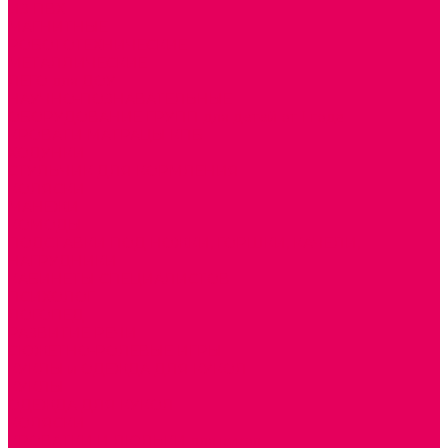
ИЗ ПВХ
МАГНИТНЫЕ
РОБОТОТЕХНИЧЕСКИЕ
МЕТАЛЛИЧЕСКИЕ
ЛЕГО для ДОУ
НАУЧНО-ПОЗНАВАТЕЛЬНЫЕ
ОБОРУДОВАНИЕ ГРУПП для детей от 1 года
КРОВАТИ МАТРАЦЫ КПБ
ХОДУНКИ
СТУЛЬЧИК ДЛЯ КОРМЛЕНИЯ
КОЛЯСКИ
МАНЕЖИ
КОМОДЫ
ПОДСТАВКИ ПОД НОЖКИ, ГОРШКИ, КАЧЕЛИ,
НАГРУДНИКИ
КАБИНЕТЫ СПЕЦИАЛИСТОВ
ПСИХОЛОГ
ЛОГОПЕД
РАЗВИТИЕ РЕЧИ
СЮЖЕТНО-РОЛЕВЫЕ ИГРЫ
КУКЛЫ и ОДЕЖДА ДЛЯ КУКОЛ
КУКЛЫ
ОДЕЖДА ДЛЯ КУКОЛ
КОЛЯСКИ
КРОВАТКИ И ЛЮЛЬКИ для кукол