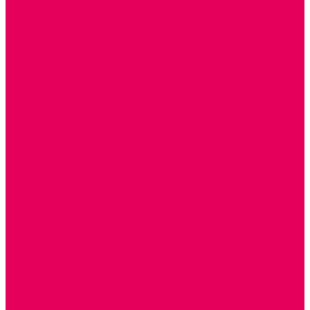
ЭКОЛОГИЯ
ПАТРИОТИЧЕСКОЕ ВОСПИТАНИЕ
РОДНАЯ ИГРУШКА
Работа с юр.лицами
Работа с ДОУ
Работа с ИП и ООО
Методическая поддержка
Блог
Учебно-методический центр ФИСО
Модульная программа СТЕМ
Образовательный портал Элтиленд
Комплекты для дооснащения РППС в ДОО
Помощь
Доставка
Обмен и возврат
Оплата
Скачать Мультстудию
Скачать каталоги
О компании
Контакты
Готовые решения
Политика конфиденциальности
Отзывы
Сертификаты
...