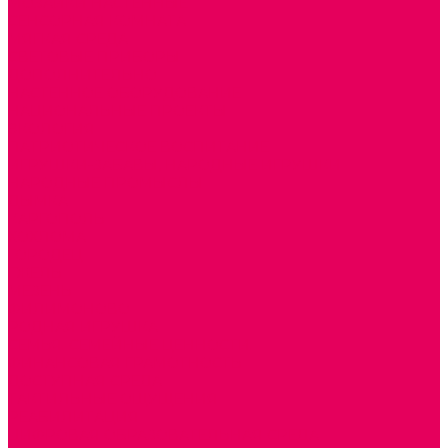
МОЗАИКИ НАСТЕННЫЕ
СЕНСОРНАЯ КОМНАТА
МЯГКАЯ СРЕДА
СВЕТОВЫЕ ПРИБОРЫ
ДОПОЛНИТЕЛЬНО
НАСТЕННОЕ ОБОРУДОВАНИЕ
НАЦИОНАЛЬНЫЕ ПРОЕКТЫ
ЭКОЛОГИЯ
ПАТРИОТИЧЕСКОЕ ВОСПИТАНИЕ
ИГРУШКИ-ЗАБАВЫ, НАРОДНЫЕ ИГРУШКИ
НАРОДНЫЕ ПРОМЫСЛЫ
ДЫМКА
КАРГОПОЛЬ
ХОХЛОМА
ГОРОДЕЦ
ГЖЕЛЬ
МЕЗЕНЬ
ФИЛИМОНОВО
РОДНАЯ ИГРУШКА
СЕМЬЯ. СЕМЕЙНЫЕ ЦЕННОСТИ.
ФИНАНСОВАЯ ГРАМОТНОСТЬ
ДОСТУПНАЯ СРЕДА
ТАКТИЛЬНЫЕ ОЩУЩЕНИЯ
РЕАБИЛИТАЦИЯ
ЦИФРОВАЯ ОБРАЗОВАТЕЛЬНАЯ СРЕДА