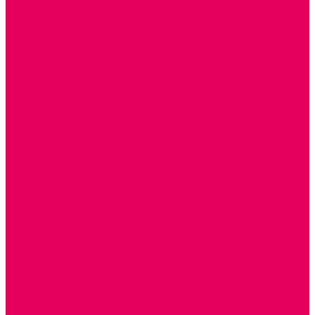
ДОМА и МЕБЕЛЬ ДЛЯ КУКОЛ
ОБРАЗНЫЕ ИГРУШКИ
ДЛЯ УБОРКИ
ДЛЯ СТИРКИ и ГЛАЖКИ
КУХНЯ
ПОСУДА и МЕЛКАЯ БЫТОВАЯ ТЕХНИКА
ПРОДУКТЫ
МАГАЗИН
БОЛЬНИЦА
МАСТЕРСКАЯ
ПАРИКМАХЕРСКАЯ
ТРАНСПОРТНЫЕ ИГРУШКИ
ПАРКОВКИ и ГАРАЖИ
ЛЕГКОВЫЕ
ГРУЗОВЫЕ
СПЕЦТЕХНИКА
СЛУЖЕБНЫЕ
ВОЕННЫЕ
САМОЛЕТЫ, ВЕРТОЛЕТЫ
ЖЕЛЕЗНАЯ ДОРОГА
ШКОЛА
ТЕМАТИЧЕСКИЕ НАБОРЫ
ТЕМАТИЧЕСКИЕ КОСТЮМЫ
ТЕАТРАЛИЗОВАННАЯ ДЕЯТЕЛЬНОСТЬ
МУЗЫКАЛЬНЫЕ ИНСТРУМЕНТЫ