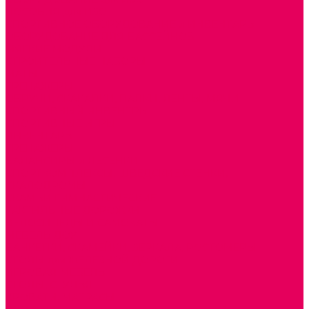
ПОСОБИЯ для ИЗО
СПОРТИВНОЕ ОБОРУДОВАНИЕ и ИНВЕНТАРЬ
ОБОРУДОВАНИЕ ДЛЯ БАССЕЙНОВ
МЯГКИЕ МОДУЛИ
СТРОИТЕЛЬНЫЕ НАБОРЫ
МАТЫ
ТРЕНАЖЕРЫ
ОБРУЧИ, СКАКАЛКИ, ПАЛКИ, ЛЕНТЫ, МЯЧИ
СПОРТИВНЫЙ ИНВЕНТРЬ
СПОРТИВНЫЕ ИГРЫ
ИНВЕНТАРЬ
ТРЕНАЖЕРЫ
БАЛАНСИРЫ и ЛЕСЕНКИ
СПОРТКОМПЛЕКСЫ, ШВЕДСКИЕ СТЕНКИ,
СКАЛОДРОМЫ
СКАМЬИ ГИМНАСТИЧЕСКИЕ
ТАКТИЛЬНЫЕ ДОРОЖКИ
ВЕЛОСИПЕДЫ И САМОКАТЫ
МЕБЕЛЬ ДОУ
БАНКЕТКИ, СКАМЕЙКИ, ЗЕРКАЛА, РОСТОМЕРЫ
СТОЛЫ для ЖЕЛЕЗНОЙ ДОРОГИ
ИГРОВАЯ МЕБЕЛЬ
СТОЛЫ, СТУЛЬЯ
КРОВАТИ, МАТРАСЫ