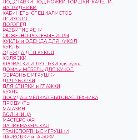
ПОДСТАВКИ ПОД НОЖКИ, ГОРШКИ, КАЧЕЛИ,
НАГРУДНИКИ
КАБИНЕТЫ СПЕЦИАЛИСТОВ
ПСИХОЛОГ
ЛОГОПЕД
РАЗВИТИЕ РЕЧИ
СЮЖЕТНО-РОЛЕВЫЕ ИГРЫ
КУКЛЫ и ОДЕЖДА ДЛЯ КУКОЛ
КУКЛЫ
ОДЕЖДА ДЛЯ КУКОЛ
КОЛЯСКИ
КРОВАТКИ И ЛЮЛЬКИ для кукол
ДОМА и МЕБЕЛЬ ДЛЯ КУКОЛ
ОБРАЗНЫЕ ИГРУШКИ
ДЛЯ УБОРКИ
ДЛЯ СТИРКИ и ГЛАЖКИ
КУХНЯ
ПОСУДА и МЕЛКАЯ БЫТОВАЯ ТЕХНИКА
ПРОДУКТЫ
МАГАЗИН
БОЛЬНИЦА
МАСТЕРСКАЯ
ПАРИКМАХЕРСКАЯ
ТРАНСПОРТНЫЕ ИГРУШКИ
ПАРКОВКИ и ГАРАЖИ