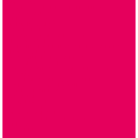
Каталог товаров
ГОТОВЫЕ РЕШЕНИЯ ИГРУШКИ ДЛЯ ДЕТСКОГО САДА
STEM ОБРАЗОВАНИЕ
КОМПЛЕКТЫ РППС ДОО
ЭМОЦИОНАЛЬНЫЙ ИНТЕЛЛЕКТ
ДЕТСКАЯ АНИМАЦИЯ
ОБРАЗОВАТЕЛЬНЫЕ КОМПЛЕКТЫ + КПК
РАННЕЕ РАЗВИТИЕ
ГОРКИ С ШАРИКАМИ, ЛАБИРИНТЫ, ВКЛАДЫШИ
ШНУРОВКИ, ЦЕПОЧКИ
РАМКИ-ВКЛАДЫШИ, ВКЛАДЫШИ
РАЗРЕЗНЫЕ КАРТИНКИ
КАТАЛКИ, КАЧАЛКИ, ИГРОВЫЕ КОМПЛЕКСЫ
СОРТИРОВЩИКИ, СТУЧАЛКИ
ОЗВУЧЕННЫЕ ИГРУШКИ, ДЕРГУНЧИКИ
ЛОГИЧЕСКИЕ ИГРЫ, ПИРАМИДКИ
НЕВАЛЯШКИ, ЮЛЫ, КУБИКИ
БИЗИБОРДЫ
ПАЗЛЫ, МОЗАИКИ
КОНСТРУКТОРЫ
ИГРОВОЕ ОТ 2 МЕСЯЦЕВ
КОНСТРУКТОРЫ И СТРОИТЕЛЬНЫЕ НАБОРЫ
ПОЛИДРОН
ДЕРЕВЯННЫЕ
ПЛАСТМАССОВЫЕ