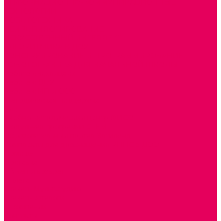
ИНФОРМАЦИОННО-КОММУНИКАЦИОННЫЕ
ТЕХНОЛОГИИ
РОБОТОТЕХНИКА
НЕЙРОПИЛОТИРОВАНИЕ
ИСКУССТВЕННЫЙ ИНТЕЛЛЕКТ
АЛГОРИТМИКА В ДОУ
КОНСТРУИРОВАНИЕ И ПРОГРАММИРОВАНИЕ
РОБОТОТЕХНИКА ДЛЯ НАЧАЛЬНОЙ ШКОЛЫ
Работа с юр.лицами
Работа с ДОУ
Работа с ИП и ООО
Методическая поддержка
Блог
Учебно-методический центр ФИСО
Модульная программа СТЕМ
Образовательный портал Элтиленд
Комплекты для дооснащения РППС в ДОО
Помощь
Доставка
Обмен и возврат
Оплата
Скачать Мультстудию
Скачать каталоги
О компании
Контакты