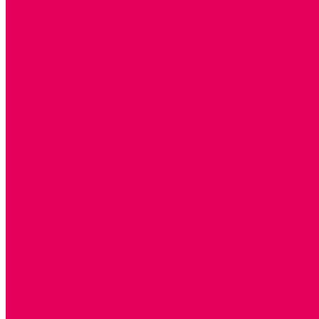
Каталог товаров
ГОТОВЫЕ РЕШЕНИЯ ИГРУШКИ ДЛЯ ДЕТСКОГО САДА
STEM ОБРАЗОВАНИЕ
КОМПЛЕКТЫ РППС ДОО
ЭМОЦИОНАЛЬНЫЙ ИНТЕЛЛЕКТ
ДЕТСКАЯ АНИМАЦИЯ
ОБРАЗОВАТЕЛЬНЫЕ КОМПЛЕКТЫ + КПК
РАННЕЕ РАЗВИТИЕ
ГОРКИ С ШАРИКАМИ, ЛАБИРИНТЫ, ВКЛАДЫШИ
ШНУРОВКИ, ЦЕПОЧКИ
РАМКИ-ВКЛАДЫШИ, ВКЛАДЫШИ
РАЗРЕЗНЫЕ КАРТИНКИ
КАТАЛКИ, КАЧАЛКИ, ИГРОВЫЕ КОМПЛЕКСЫ
СОРТИРОВЩИКИ, СТУЧАЛКИ
ОЗВУЧЕННЫЕ ИГРУШКИ, ДЕРГУНЧИКИ
ЛОГИЧЕСКИЕ ИГРЫ, ПИРАМИДКИ
НЕВАЛЯШКИ, ЮЛЫ, КУБИКИ
БИЗИБОРДЫ
ПАЗЛЫ, МОЗАИКИ
КОНСТРУКТОРЫ
ИГРОВОЕ ОТ 2 МЕСЯЦЕВ
КОНСТРУКТОРЫ И СТРОИТЕЛЬНЫЕ НАБОРЫ
ПОЛИДРОН
ДЕРЕВЯННЫЕ
ПЛАСТМАССОВЫЕ