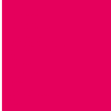
ЭКОЛОГИЯ
ПАТРИОТИЧЕСКОЕ ВОСПИТАНИЕ
РОДНАЯ ИГРУШКА
Работа с юр.лицами
Работа с ДОУ
Работа с ИП и ООО
Методическая поддержка
Блог
Учебно-методический центр ФИСО
Модульная программа СТЕМ
Образовательный портал Элтиленд
Комплекты для дооснащения РППС в ДОО
Помощь
Доставка
Обмен и возврат
Оплата
Скачать Мультстудию
Скачать каталоги
О компании
Контакты
Готовые решения
Политика конфиденциальности
Отзывы
Сертификаты
...