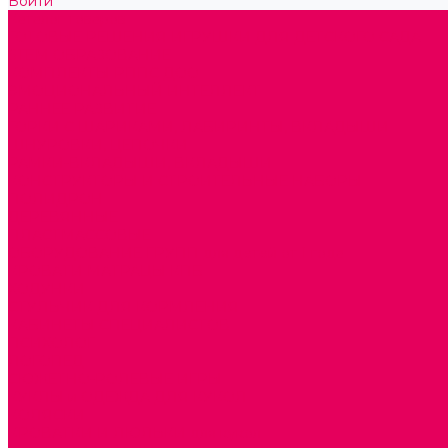
Войти
Каталог товаров
ГОТОВЫЕ РЕШЕНИЯ ИГРУШКИ ДЛЯ ДЕТСКОГО САДА
STEM ОБРАЗОВАНИЕ
КОМПЛЕКТЫ РППС ДОО
ЭМОЦИОНАЛЬНЫЙ ИНТЕЛЛЕКТ
РАННЕЕ РАЗВИТИЕ
ГОРКИ С ШАРИКАМИ, ЛАБИРИНТЫ, ВКЛАДЫШИ
ШНУРОВКИ, ЦЕПОЧКИ
РАМКИ-ВКЛАДЫШИ, ВКЛАДЫШИ
КОНСТРУКТОРЫ И СТРОИТЕЛЬНЫЕ НАБОРЫ
ПОЛИДРОН
ДЕРЕВЯННЫЕ
ПЛАСТМАССОВЫЕ
ОБОРУДОВАНИЕ ГРУПП для детей от 1 года
КРОВАТИ МАТРАЦЫ КПБ
ХОДУНКИ
СТУЛЬЧИК ДЛЯ КОРМЛЕНИЯ
КАБИНЕТЫ СПЕЦИАЛИСТОВ
ПСИХОЛОГ
ЛОГОПЕД
СЮЖЕТНО-РОЛЕВЫЕ ИГРЫ
КУКЛЫ и ОДЕЖДА ДЛЯ КУКОЛ
КОЛЯСКИ
КРОВАТКИ И ЛЮЛЬКИ для кукол