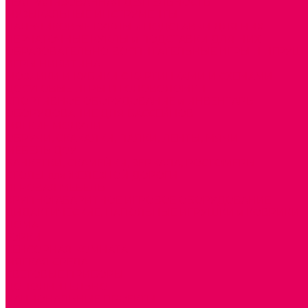
ТЕАТРАЛИЗОВАННАЯ ДЕЯТЕЛЬНОСТЬ
МУЗЫКАЛЬНЫЕ ИНСТРУМЕНТЫ
ПАЛЬЧИКОВЫЕ КУКЛЫ и ПОДСТАВКИ ДЛЯ НИХ
ПЕРЧАТОЧНЫЕ КУКЛЫ и ПОДСТАВКИ ДЛЯ НИХ
ОБРАЗОВАТЕЛЬНО-ВОСПИТАТЕЛЬНЫЕ ИГРЫ И ИГРУШК
ИГРЫ НИКИТИНА
МОЗАИКИ И КУБИКИ С КАРТИНКАМИ И СХЕМАМИ
ДОСУГОВЫЕ ИГРЫ И ГОЛОВОЛОМКИ
СПОРТИВНОЕ ОБОРУДОВАНИЕ и ИНВЕНТАРЬ
ОБОРУДОВАНИЕ ДЛЯ БАССЕЙНОВ
МЯГКИЕ МОДУЛИ
ОБРУЧИ, СКАКАЛКИ, ПАЛКИ, ЛЕНТЫ, МЯЧИ
МЕБЕЛЬ ДОУ
БАНКЕТКИ, СКАМЕЙКИ, ЗЕРКАЛА, РОСТОМЕРЫ
СТОЛЫ для ЖЕЛЕЗНОЙ ДОРОГИ
ИГРОВАЯ МЕБЕЛЬ
КРУПНОГАБАРИТНОЕ ИГРОВОЕ ОБОРУДОВАНИЕ
ДИДАКТИЧЕСКИЕ, НАПОЛЬНЫЕ ИГРУШКИ и КОВРИКИ
ДОМА
ГОРКИ
СЕНСОРНАЯ КОМНАТА
МЯГКАЯ СРЕДА
СВЕТОВЫЕ ПРИБОРЫ
ДОПОЛНИТЕЛЬНО
НАЦИОНАЛЬНЫЕ ПРОЕКТЫ