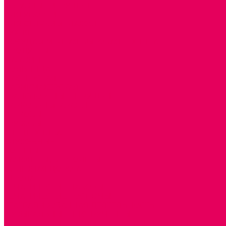
ОБРАЗНЫЕ ИГРУШКИ
ДЛЯ УБОРКИ
ДЛЯ СТИРКИ и ГЛАЖКИ
КУХНЯ
ПОСУДА и МЕЛКАЯ БЫТОВАЯ ТЕХНИКА
ПРОДУКТЫ
МАГАЗИН
БОЛЬНИЦА
МАСТЕРСКАЯ
ПАРИКМАХЕРСКАЯ
ТРАНСПОРТНЫЕ ИГРУШКИ
ПАРКОВКИ и ГАРАЖИ
ЛЕГКОВЫЕ
ГРУЗОВЫЕ
СПЕЦТЕХНИКА
СЛУЖЕБНЫЕ
ВОЕННЫЕ
САМОЛЕТЫ, ВЕРТОЛЕТЫ
ЖЕЛЕЗНАЯ ДОРОГА
ШКОЛА
ТЕМАТИЧЕСКИЕ НАБОРЫ
ТЕМАТИЧЕСКИЕ КОСТЮМЫ
ТЕАТРАЛИЗОВАННАЯ ДЕЯТЕЛЬНОСТЬ
МУЗЫКАЛЬНЫЕ ИНСТРУМЕНТЫ
ПАЛЬЧИКОВЫЕ КУКЛЫ и ПОДСТАВКИ ДЛЯ НИХ