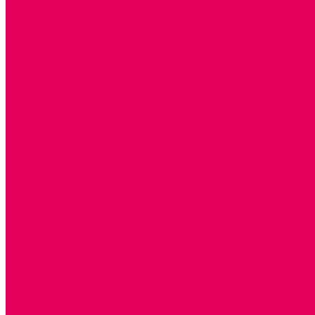
ИЗ ПВХ
МАГНИТНЫЕ
РОБОТОТЕХНИЧЕСКИЕ
МЕТАЛЛИЧЕСКИЕ
ЛЕГО для ДОУ
НАУЧНО-ПОЗНАВАТЕЛЬНЫЕ
ОБОРУДОВАНИЕ ГРУПП для детей от 1 года
КРОВАТИ МАТРАЦЫ КПБ
ХОДУНКИ
СТУЛЬЧИК ДЛЯ КОРМЛЕНИЯ
КОЛЯСКИ
МАНЕЖИ
КОМОДЫ
ПОДСТАВКИ ПОД НОЖКИ, ГОРШКИ, КАЧЕЛИ, НАГРУДН
КАБИНЕТЫ СПЕЦИАЛИСТОВ
ПСИХОЛОГ
ЛОГОПЕД
РАЗВИТИЕ РЕЧИ
СЮЖЕТНО-РОЛЕВЫЕ ИГРЫ
КУКЛЫ и ОДЕЖДА ДЛЯ КУКОЛ
КУКЛЫ
ОДЕЖДА ДЛЯ КУКОЛ
КОЛЯСКИ
КРОВАТКИ И ЛЮЛЬКИ для кукол
ДОМА и МЕБЕЛЬ ДЛЯ КУКОЛ