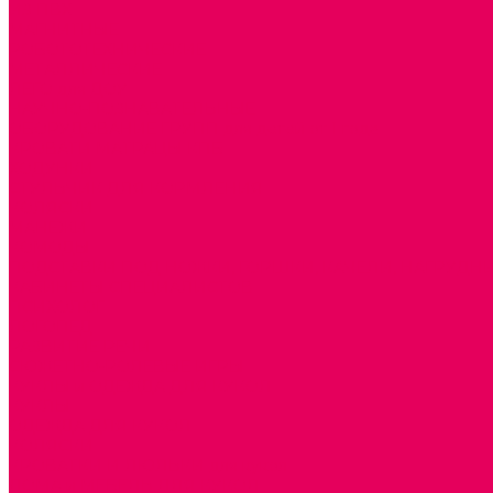
ИЗ ПВХ
МАГНИТНЫЕ
РОБОТОТЕХНИЧЕСКИЕ
МЕТАЛЛИЧЕСКИЕ
ЛЕГО для ДОУ
НАУЧНО-ПОЗНАВАТЕЛЬНЫЕ
ОБОРУДОВАНИЕ ГРУПП для детей от 1 года
КРОВАТИ МАТРАЦЫ КПБ
ХОДУНКИ
СТУЛЬЧИК ДЛЯ КОРМЛЕНИЯ
КОЛЯСКИ
МАНЕЖИ
КОМОДЫ
ПОДСТАВКИ ПОД НОЖКИ, ГОРШКИ, КАЧЕЛИ, НАГРУДН
КАБИНЕТЫ СПЕЦИАЛИСТОВ
ПСИХОЛОГ
ЛОГОПЕД
РАЗВИТИЕ РЕЧИ
СЮЖЕТНО-РОЛЕВЫЕ ИГРЫ
КУКЛЫ и ОДЕЖДА ДЛЯ КУКОЛ
КУКЛЫ
ОДЕЖДА ДЛЯ КУКОЛ
КОЛЯСКИ
КРОВАТКИ И ЛЮЛЬКИ для кукол
ДОМА и МЕБЕЛЬ ДЛЯ КУКОЛ