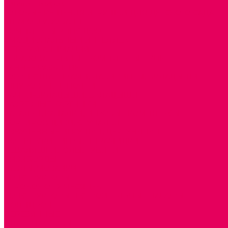
Каталог товаров
ГОТОВЫЕ РЕШЕНИЯ ИГРУШКИ ДЛЯ ДЕТСКОГО САДА
STEM ОБРАЗОВАНИЕ
КОМПЛЕКТЫ РППС ДОО
ЭМОЦИОНАЛЬНЫЙ ИНТЕЛЛЕКТ
ДЕТСКАЯ АНИМАЦИЯ
ОБРАЗОВАТЕЛЬНЫЕ КОМПЛЕКТЫ + КПК
РАННЕЕ РАЗВИТИЕ
ГОРКИ С ШАРИКАМИ, ЛАБИРИНТЫ, ВКЛАДЫШИ
ШНУРОВКИ, ЦЕПОЧКИ
РАМКИ-ВКЛАДЫШИ, ВКЛАДЫШИ
РАЗРЕЗНЫЕ КАРТИНКИ
КАТАЛКИ, КАЧАЛКИ, ИГРОВЫЕ КОМПЛЕКСЫ
СОРТИРОВЩИКИ, СТУЧАЛКИ
ОЗВУЧЕННЫЕ ИГРУШКИ, ДЕРГУНЧИКИ
ЛОГИЧЕСКИЕ ИГРЫ, ПИРАМИДКИ
НЕВАЛЯШКИ, ЮЛЫ, КУБИКИ
БИЗИБОРДЫ
ПАЗЛЫ, МОЗАИКИ
КОНСТРУКТОРЫ
ИГРОВОЕ ОТ 2 МЕСЯЦЕВ
КОНСТРУКТОРЫ И СТРОИТЕЛЬНЫЕ НАБОРЫ
ПОЛИДРОН
ДЕРЕВЯННЫЕ
ПЛАСТМАССОВЫЕ