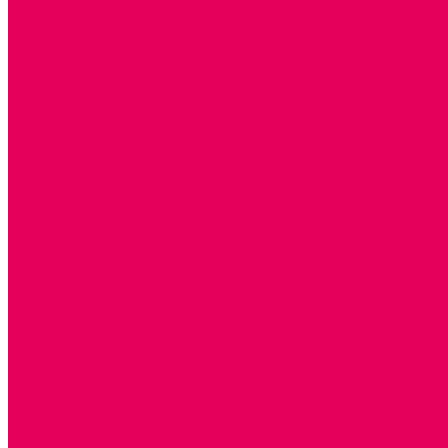
ТЕАТРАЛИЗОВАННАЯ ДЕЯТЕЛЬНОСТЬ
МУЗЫКАЛЬНЫЕ ИНСТРУМЕНТЫ
ПАЛЬЧИКОВЫЕ КУКЛЫ и ПОДСТАВКИ ДЛЯ НИХ
ПЕРЧАТОЧНЫЕ КУКЛЫ и ПОДСТАВКИ ДЛЯ НИХ
ОБРАЗОВАТЕЛЬНО-ВОСПИТАТЕЛЬНЫЕ ИГРЫ И ИГРУШК
ИГРЫ НИКИТИНА
МОЗАИКИ И КУБИКИ С КАРТИНКАМИ И СХЕМАМИ
ДОСУГОВЫЕ ИГРЫ И ГОЛОВОЛОМКИ
СПОРТИВНОЕ ОБОРУДОВАНИЕ и ИНВЕНТАРЬ
ОБОРУДОВАНИЕ ДЛЯ БАССЕЙНОВ
МЯГКИЕ МОДУЛИ
ОБРУЧИ, СКАКАЛКИ, ПАЛКИ, ЛЕНТЫ, МЯЧИ
МЕБЕЛЬ ДОУ
БАНКЕТКИ, СКАМЕЙКИ, ЗЕРКАЛА, РОСТОМЕРЫ
СТОЛЫ для ЖЕЛЕЗНОЙ ДОРОГИ
ИГРОВАЯ МЕБЕЛЬ
КРУПНОГАБАРИТНОЕ ИГРОВОЕ ОБОРУДОВАНИЕ
ДИДАКТИЧЕСКИЕ, НАПОЛЬНЫЕ ИГРУШКИ и КОВРИКИ
ДОМА
ГОРКИ
СЕНСОРНАЯ КОМНАТА
МЯГКАЯ СРЕДА
СВЕТОВЫЕ ПРИБОРЫ
ДОПОЛНИТЕЛЬНО
НАЦИОНАЛЬНЫЕ ПРОЕКТЫ