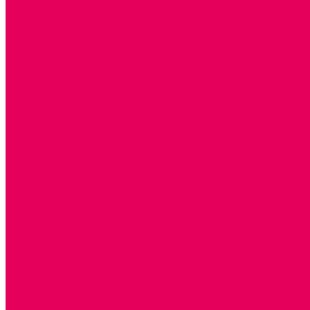
ОБРАЗНЫЕ ИГРУШКИ
ДЛЯ УБОРКИ
ДЛЯ СТИРКИ и ГЛАЖКИ
КУХНЯ
ПОСУДА и МЕЛКАЯ БЫТОВАЯ ТЕХНИКА
ПРОДУКТЫ
МАГАЗИН
БОЛЬНИЦА
МАСТЕРСКАЯ
ПАРИКМАХЕРСКАЯ
ТРАНСПОРТНЫЕ ИГРУШКИ
ПАРКОВКИ и ГАРАЖИ
ЛЕГКОВЫЕ
ГРУЗОВЫЕ
СПЕЦТЕХНИКА
СЛУЖЕБНЫЕ
ВОЕННЫЕ
САМОЛЕТЫ, ВЕРТОЛЕТЫ
ЖЕЛЕЗНАЯ ДОРОГА
ШКОЛА
ТЕМАТИЧЕСКИЕ НАБОРЫ
ТЕМАТИЧЕСКИЕ КОСТЮМЫ
ТЕАТРАЛИЗОВАННАЯ ДЕЯТЕЛЬНОСТЬ
МУЗЫКАЛЬНЫЕ ИНСТРУМЕНТЫ
ПАЛЬЧИКОВЫЕ КУКЛЫ и ПОДСТАВКИ ДЛЯ НИХ