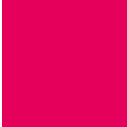
ЭКОЛОГИЯ
ПАТРИОТИЧЕСКОЕ ВОСПИТАНИЕ
РОДНАЯ ИГРУШКА
Работа с юр.лицами
Работа с ДОУ
Работа с ИП и ООО
Методическая поддержка
Блог
Учебно-методический центр ФИСО
Модульная программа СТЕМ
Образовательный портал Элтиленд
Комплекты для дооснащения РППС в ДОО
Помощь
Доставка
Обмен и возврат
Оплата
Скачать Мультстудию
Скачать каталоги
О компании
Контакты
Готовые решения
Политика конфиденциальности
Отзывы
Сертификаты
...