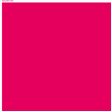
Войти
Каталог товаров
ГОТОВЫЕ РЕШЕНИЯ ИГРУШКИ ДЛЯ ДЕТСКОГО САДА
STEM ОБРАЗОВАНИЕ
КОМПЛЕКТЫ РППС ДОО
ЭМОЦИОНАЛЬНЫЙ ИНТЕЛЛЕКТ
РАННЕЕ РАЗВИТИЕ
ГОРКИ С ШАРИКАМИ, ЛАБИРИНТЫ, ВКЛАДЫШИ
ШНУРОВКИ, ЦЕПОЧКИ
РАМКИ-ВКЛАДЫШИ, ВКЛАДЫШИ
КОНСТРУКТОРЫ И СТРОИТЕЛЬНЫЕ НАБОРЫ
ПОЛИДРОН
ДЕРЕВЯННЫЕ
ПЛАСТМАССОВЫЕ
ОБОРУДОВАНИЕ ГРУПП для детей от 1 года
КРОВАТИ МАТРАЦЫ КПБ
ХОДУНКИ
СТУЛЬЧИК ДЛЯ КОРМЛЕНИЯ
КАБИНЕТЫ СПЕЦИАЛИСТОВ
ПСИХОЛОГ
ЛОГОПЕД
СЮЖЕТНО-РОЛЕВЫЕ ИГРЫ
КУКЛЫ и ОДЕЖДА ДЛЯ КУКОЛ
КОЛЯСКИ
КРОВАТКИ И ЛЮЛЬКИ для кукол