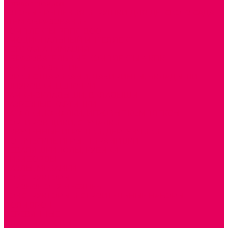
Каталог товаров
ГОТОВЫЕ РЕШЕНИЯ ИГРУШКИ ДЛЯ ДЕТСКОГО САДА
STEM ОБРАЗОВАНИЕ
КОМПЛЕКТЫ РППС ДОО
ЭМОЦИОНАЛЬНЫЙ ИНТЕЛЛЕКТ
ДЕТСКАЯ АНИМАЦИЯ
ОБРАЗОВАТЕЛЬНЫЕ КОМПЛЕКТЫ + КПК
РАННЕЕ РАЗВИТИЕ
ГОРКИ С ШАРИКАМИ, ЛАБИРИНТЫ, ВКЛАДЫШИ
ШНУРОВКИ, ЦЕПОЧКИ
РАМКИ-ВКЛАДЫШИ, ВКЛАДЫШИ
РАЗРЕЗНЫЕ КАРТИНКИ
КАТАЛКИ, КАЧАЛКИ, ИГРОВЫЕ КОМПЛЕКСЫ
СОРТИРОВЩИКИ, СТУЧАЛКИ
ОЗВУЧЕННЫЕ ИГРУШКИ, ДЕРГУНЧИКИ
ЛОГИЧЕСКИЕ ИГРЫ, ПИРАМИДКИ
НЕВАЛЯШКИ, ЮЛЫ, КУБИКИ
БИЗИБОРДЫ
ПАЗЛЫ, МОЗАИКИ
КОНСТРУКТОРЫ
ИГРОВОЕ ОТ 2 МЕСЯЦЕВ
КОНСТРУКТОРЫ И СТРОИТЕЛЬНЫЕ НАБОРЫ
ПОЛИДРОН
ДЕРЕВЯННЫЕ
ПЛАСТМАССОВЫЕ