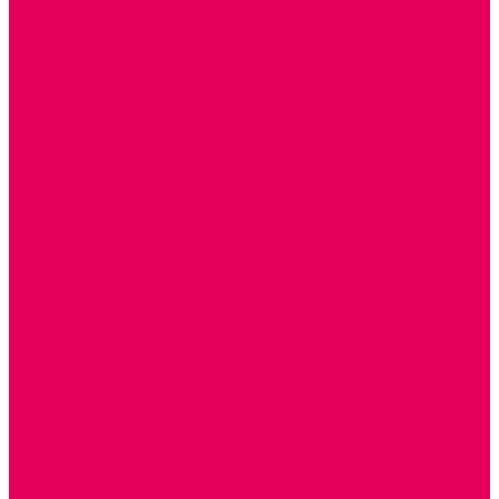
ЭКОЛОГИЯ
ПАТРИОТИЧЕСКОЕ ВОСПИТАНИЕ
РОДНАЯ ИГРУШКА
Работа с юр.лицами
Работа с ДОУ
Работа с ИП и ООО
Методическая поддержка
Блог
Учебно-методический центр ФИСО
Модульная программа СТЕМ
Образовательный портал Элтиленд
Комплекты для дооснащения РППС в ДОО
Помощь
Доставка
Обмен и возврат
Оплата
Скачать Мультстудию
Скачать каталоги
О компании
Контакты
Готовые решения
Политика конфиденциальности
Отзывы
Сертификаты
...