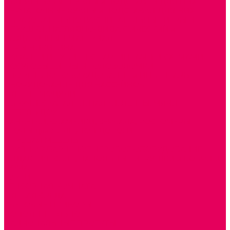
ПАЛЬЧИКОВЫЕ КУКЛЫ и ПОДСТАВКИ ДЛЯ НИХ
ПЕРЧАТОЧНЫЕ КУКЛЫ и ПОДСТАВКИ ДЛЯ НИХ
ОБРАЗОВАТЕЛЬНО-ВОСПИТАТЕЛЬНЫЕ ИГРЫ И
ИГРУШКИ, НАГЛЯДНО-ДИДАКТИЧЕСКИЙ и
РАЗДАТОЧНЫЙ МАТЕРИАЛ
ИГРЫ НИКИТИНА
МОЗАИКИ И КУБИКИ С КАРТИНКАМИ И СХЕМАМИ
ДОСУГОВЫЕ ИГРЫ И ГОЛОВОЛОМКИ
СПОРТИВНОЕ ОБОРУДОВАНИЕ и ИНВЕНТАРЬ
ОБОРУДОВАНИЕ ДЛЯ БАССЕЙНОВ
МЯГКИЕ МОДУЛИ
ОБРУЧИ, СКАКАЛКИ, ПАЛКИ, ЛЕНТЫ, МЯЧИ
МЕБЕЛЬ ДОУ
БАНКЕТКИ, СКАМЕЙКИ, ЗЕРКАЛА, РОСТОМЕРЫ
СТОЛЫ для ЖЕЛЕЗНОЙ ДОРОГИ
ИГРОВАЯ МЕБЕЛЬ
КРУПНОГАБАРИТНОЕ ИГРОВОЕ ОБОРУДОВАНИЕ
ДИДАКТИЧЕСКИЕ, НАПОЛЬНЫЕ ИГРУШКИ и КОВРИКИ
ДОМА
ГОРКИ
СЕНСОРНАЯ КОМНАТА
МЯГКАЯ СРЕДА
СВЕТОВЫЕ ПРИБОРЫ
ДОПОЛНИТЕЛЬНО
НАЦИОНАЛЬНЫЕ ПРОЕКТЫ