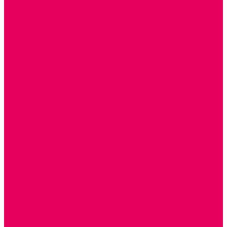
ИНФОРМАЦИОННО-КОММУНИКАЦИОННЫЕ
ТЕХНОЛОГИИ
РОБОТОТЕХНИКА
НЕЙРОПИЛОТИРОВАНИЕ
ИСКУССТВЕННЫЙ ИНТЕЛЛЕКТ
АЛГОРИТМИКА В ДОУ
КОНСТРУИРОВАНИЕ И ПРОГРАММИРОВАНИЕ
РОБОТОТЕХНИКА ДЛЯ НАЧАЛЬНОЙ ШКОЛЫ
Работа с юр.лицами
Работа с ДОУ
Работа с ИП и ООО
Методическая поддержка
Блог
Учебно-методический центр ФИСО
Модульная программа СТЕМ
Образовательный портал Элтиленд
Комплекты для дооснащения РППС в ДОО
Помощь
Доставка
Обмен и возврат
Оплата
Скачать Мультстудию
Скачать каталоги
О компании
Контакты