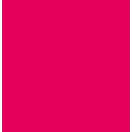
ШКАФЫ (для одежды, полотенец, горшков)
СТЕНКИ ДЛЯ ИГРУШЕК
УГОЛКИ ПРИРОДЫ
ОБОРУДОВАНИЕ ДЛЯ ХРАНЕНИЯ СПОРТИНВЕНТАРЯ,
КНИГ, ИГРУШЕК
ИНФОРМАЦИОННЫЕ СТЕНДЫ
МЯГКАЯ МЕБЕЛЬ
СИСТЕМЫ ХРАНЕНИЯ
СТОЛЫ для ЛЕГО
МАРКИРОВКА МЕБЕЛИ
КУХОННАЯ МЕБЕЛЬ
СКЛАДИРУЕМАЯ МЕБЕЛЬ, МЕБЕЛЬ ТРАНСФОРМЕР
ПОДУШКИ, ОДЕЯЛА, КПБ, ПОЛОТЕНЦА
КРУПНОГАБАРИТНОЕ ИГРОВОЕ ОБОРУДОВАНИЕ
ДИДАКТИЧЕСКИЕ, НАПОЛЬНЫЕ ИГРУШКИ и КОВРИКИ
ДОМА
ГОРКИ
КАЧАЛКИ
МАШИНКИ
ИГРОВЫЕ КОМПЛЕКСЫ и НАБОРЫ
МАНЕЖИ
КАЧЕЛИ
КОНСТРУКТОРЫ
ДИДАКТИЧЕСКИЕ ПАНЕЛИ и БИЗИБОРДЫ
ЭЛЕМЕНТЫ ДЕКОРА