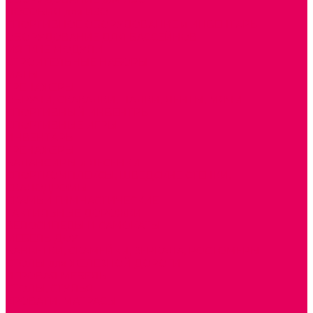
ПОСОБИЯ для ИЗО
СПОРТИВНОЕ ОБОРУДОВАНИЕ и ИНВЕНТАРЬ
ОБОРУДОВАНИЕ ДЛЯ БАССЕЙНОВ
МЯГКИЕ МОДУЛИ
СТРОИТЕЛЬНЫЕ НАБОРЫ
МАТЫ
ТРЕНАЖЕРЫ
ОБРУЧИ, СКАКАЛКИ, ПАЛКИ, ЛЕНТЫ, МЯЧИ
СПОРТИВНЫЙ ИНВЕНТРЬ
СПОРТИВНЫЕ ИГРЫ
ИНВЕНТАРЬ
ТРЕНАЖЕРЫ
БАЛАНСИРЫ и ЛЕСЕНКИ
СПОРТКОМПЛЕКСЫ, ШВЕДСКИЕ СТЕНКИ,
СКАЛОДРОМЫ
СКАМЬИ ГИМНАСТИЧЕСКИЕ
ТАКТИЛЬНЫЕ ДОРОЖКИ
ВЕЛОСИПЕДЫ И САМОКАТЫ
МЕБЕЛЬ ДОУ
БАНКЕТКИ, СКАМЕЙКИ, ЗЕРКАЛА, РОСТОМЕРЫ
СТОЛЫ для ЖЕЛЕЗНОЙ ДОРОГИ
ИГРОВАЯ МЕБЕЛЬ
СТОЛЫ, СТУЛЬЯ
КРОВАТИ, МАТРАСЫ