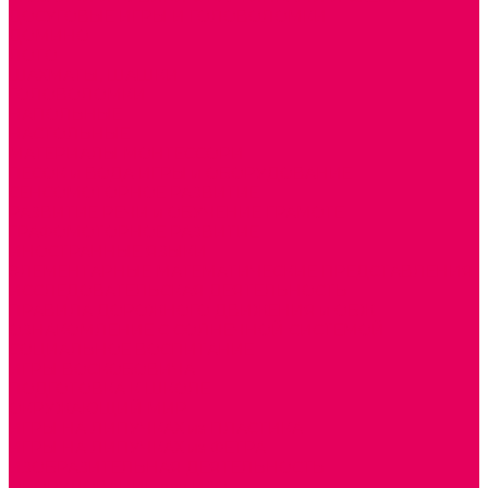
ДОСУГОВЫЕ ИГРЫ И ГОЛОВОЛОМКИ
ДОМИНО
ЛОТО
ШАХМАТЫ, ШАШКИ
ГОЛОВОЛОМКИ
НАПОЛЬНЫЕ
НАСТОЛЬНЫЕ
МАТЕРИАЛЫ МОНТЕССОРИ
ПЕСОК и ВОДА ИГРЫ и ОБОРУДОВАНИЕ
СЕНСОМОТОРНОЕ РАЗВИТИЕ
РАЗВИТИЕ РЕЧИ и ОБУЧЕНИЕ ГРАМОТЕ
ГРАФОМОТОРНОЕ РАЗВИТИЕ
ИНОСТРАННЫЕ ЯЗЫКИ
ЭЛЕМЕНТАРНЫЕ МАТЕМАТИЧЕСКИЕ ПРЕДСТАВЛЕНИЯ
ИССЛЕДОВАТЕЛЬСКАЯ ДЕЯТЕЛЬНОСТЬ
ПРАВИЛА ДОРОЖНОГО ДВИЖЕНИЯ и ОБЖ
ОЗНАКОМЛЕНИЕ С СОЛНЕЧНОЙ СИСТЕМОЙ
СОЦИАЛЬНОЕ ВОСПИТАНИЕ
ИГРЫ ВОСКОБОВИЧА
ПОДГОТОВКА К ШКОЛЕ
ОКРУЖАЮЩИЙ МИР
ИГРЫ НА ЛИПУЧКАХ из ПЛАСТИКА
ИГРЫ НА ЛИПУЧКАХ из ФЕТРА
ИЗОБРАЗИТЕЛЬНАЯ ДЕЯТЕЛЬНОСТЬ
ОБОРУДОВАНИЕ для ИЗО