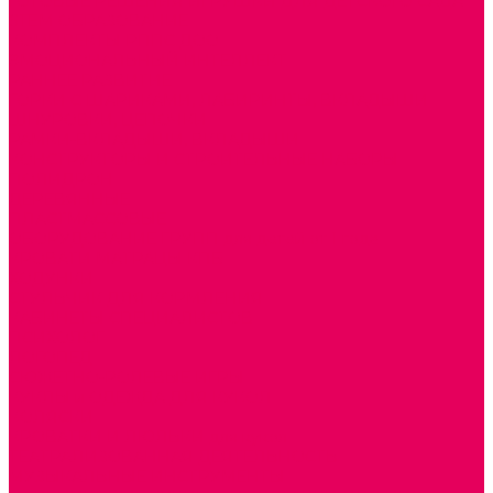
ГОТОВЫЕ РЕШЕНИЯ ИГРУШКИ ДЛЯ ДЕТСКОГО САДА
STEM ОБРАЗОВАНИЕ
КОМПЛЕКТЫ РППС ДОО
ЭМОЦИОНАЛЬНЫЙ ИНТЕЛЛЕКТ
РАННЕЕ РАЗВИТИЕ
ГОРКИ С ШАРИКАМИ, ЛАБИРИНТЫ, ВКЛАДЫШИ
ШНУРОВКИ, ЦЕПОЧКИ
РАМКИ-ВКЛАДЫШИ, ВКЛАДЫШИ
КОНСТРУКТОРЫ И СТРОИТЕЛЬНЫЕ НАБОРЫ
ПОЛИДРОН
ДЕРЕВЯННЫЕ
ПЛАСТМАССОВЫЕ
ОБОРУДОВАНИЕ ГРУПП для детей от 1 года
КРОВАТИ МАТРАЦЫ КПБ
ХОДУНКИ
СТУЛЬЧИК ДЛЯ КОРМЛЕНИЯ
КАБИНЕТЫ СПЕЦИАЛИСТОВ
ПСИХОЛОГ
ЛОГОПЕД
СЮЖЕТНО-РОЛЕВЫЕ ИГРЫ
КУКЛЫ и ОДЕЖДА ДЛЯ КУКОЛ
КОЛЯСКИ
КРОВАТКИ И ЛЮЛЬКИ для кукол
ТЕАТРАЛИЗОВАННАЯ ДЕЯТЕЛЬНОСТЬ
МУЗЫКАЛЬНЫЕ ИНСТРУМЕНТЫ