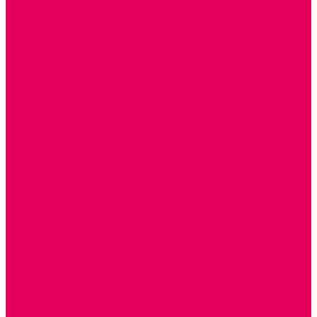
ПАЛЬЧИКОВЫЕ КУКЛЫ и ПОДСТАВКИ ДЛЯ НИХ
ПЕРЧАТОЧНЫЕ КУКЛЫ и ПОДСТАВКИ ДЛЯ НИХ
ШАГАЮЩИЙ ТЕАТР
ШАПОЧКИ
РОСТОВЫЕ КУКЛЫ
ТЕАТРАЛЬНЫЕ И ПРАЗДНИЧНО-КАРНАВАЛЬНЫЕ
КОСТЮМЫ
ДЕТСКИЕ
ВЗРОСЛЫЕ
УСЫ, БОРОДЫ, ПАРИКИ, АКСЕССУАРЫ
УГОЛКИ РЯЖЕНИЯ
ТЕАТР ТЕНЕЙ
ДЕКОРАЦИИ
НАСТОЛЬНЫЙ ТЕАТР
ТЕАТР МАГНИТНЫЙ
ТЕАТРАЛЬНЫЕ КУКЛЫ
ПЛАТКОВЫЕ КУКЛЫ
ШИРМЫ
НАСТОЛЬНЫЕ
НАПОЛЬНЫЕ
ОБРАЗОВАТЕЛЬНО-ВОСПИТАТЕЛЬНЫЕ ИГРЫ И
ИГРУШКИ, НАГЛЯДНО-ДИДАКТИЧЕСКИЙ и
РАЗДАТОЧНЫЙ МАТЕРИАЛ
ИГРЫ НИКИТИНА
МОЗАИКИ И КУБИКИ С КАРТИНКАМИ И СХЕМАМИ