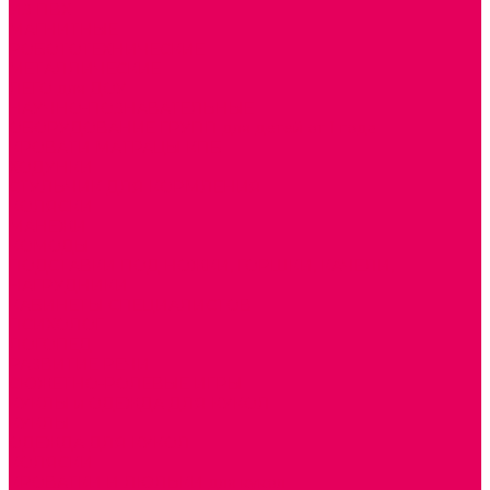
ИЗ ПВХ
МАГНИТНЫЕ
РОБОТОТЕХНИЧЕСКИЕ
МЕТАЛЛИЧЕСКИЕ
ЛЕГО для ДОУ
НАУЧНО-ПОЗНАВАТЕЛЬНЫЕ
ОБОРУДОВАНИЕ ГРУПП для детей от 1 года
КРОВАТИ МАТРАЦЫ КПБ
ХОДУНКИ
СТУЛЬЧИК ДЛЯ КОРМЛЕНИЯ
КОЛЯСКИ
МАНЕЖИ
КОМОДЫ
ПОДСТАВКИ ПОД НОЖКИ, ГОРШКИ, КАЧЕЛИ,
НАГРУДНИКИ
КАБИНЕТЫ СПЕЦИАЛИСТОВ
ПСИХОЛОГ
ЛОГОПЕД
РАЗВИТИЕ РЕЧИ
СЮЖЕТНО-РОЛЕВЫЕ ИГРЫ
КУКЛЫ и ОДЕЖДА ДЛЯ КУКОЛ
КУКЛЫ
ОДЕЖДА ДЛЯ КУКОЛ
КОЛЯСКИ
КРОВАТКИ И ЛЮЛЬКИ для кукол