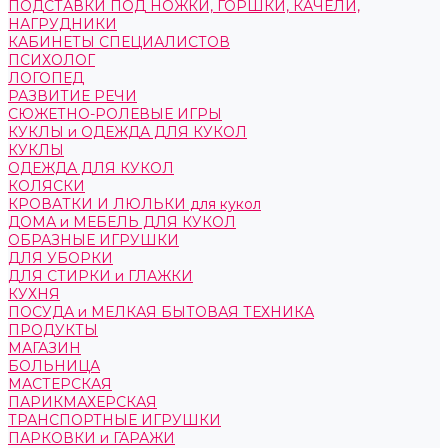
ПОДСТАВКИ ПОД НОЖКИ, ГОРШКИ, КАЧЕЛИ,
НАГРУДНИКИ
КАБИНЕТЫ СПЕЦИАЛИСТОВ
ПСИХОЛОГ
ЛОГОПЕД
РАЗВИТИЕ РЕЧИ
СЮЖЕТНО-РОЛЕВЫЕ ИГРЫ
КУКЛЫ и ОДЕЖДА ДЛЯ КУКОЛ
КУКЛЫ
ОДЕЖДА ДЛЯ КУКОЛ
КОЛЯСКИ
КРОВАТКИ И ЛЮЛЬКИ для кукол
ДОМА и МЕБЕЛЬ ДЛЯ КУКОЛ
ОБРАЗНЫЕ ИГРУШКИ
ДЛЯ УБОРКИ
ДЛЯ СТИРКИ и ГЛАЖКИ
КУХНЯ
ПОСУДА и МЕЛКАЯ БЫТОВАЯ ТЕХНИКА
ПРОДУКТЫ
МАГАЗИН
БОЛЬНИЦА
МАСТЕРСКАЯ
ПАРИКМАХЕРСКАЯ
ТРАНСПОРТНЫЕ ИГРУШКИ
ПАРКОВКИ и ГАРАЖИ