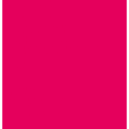
МОЗАИКИ НАСТЕННЫЕ
СЕНСОРНАЯ КОМНАТА
МЯГКАЯ СРЕДА
СВЕТОВЫЕ ПРИБОРЫ
ДОПОЛНИТЕЛЬНО
НАСТЕННОЕ ОБОРУДОВАНИЕ
НАЦИОНАЛЬНЫЕ ПРОЕКТЫ
ЭКОЛОГИЯ
ПАТРИОТИЧЕСКОЕ ВОСПИТАНИЕ
ИГРУШКИ-ЗАБАВЫ, НАРОДНЫЕ ИГРУШКИ
НАРОДНЫЕ ПРОМЫСЛЫ
ДЫМКА
КАРГОПОЛЬ
ХОХЛОМА
ГОРОДЕЦ
ГЖЕЛЬ
МЕЗЕНЬ
ФИЛИМОНОВО
РОДНАЯ ИГРУШКА
СЕМЬЯ. СЕМЕЙНЫЕ ЦЕННОСТИ.
ФИНАНСОВАЯ ГРАМОТНОСТЬ
ДОСТУПНАЯ СРЕДА
ТАКТИЛЬНЫЕ ОЩУЩЕНИЯ
РЕАБИЛИТАЦИЯ
ЦИФРОВАЯ ОБРАЗОВАТЕЛЬНАЯ СРЕДА