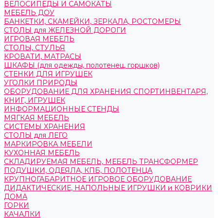
ВЕЛОСИПЕДЫ И САМОКАТЫ
МЕБЕЛЬ ДОУ
БАНКЕТКИ, СКАМЕЙКИ, ЗЕРКАЛА, РОСТОМЕРЫ
СТОЛЫ для ЖЕЛЕЗНОЙ ДОРОГИ
ИГРОВАЯ МЕБЕЛЬ
СТОЛЫ, СТУЛЬЯ
КРОВАТИ, МАТРАСЫ
ШКАФЫ (для одежды, полотенец, горшков)
СТЕНКИ ДЛЯ ИГРУШЕК
УГОЛКИ ПРИРОДЫ
ОБОРУДОВАНИЕ ДЛЯ ХРАНЕНИЯ СПОРТИНВЕНТАРЯ,
КНИГ, ИГРУШЕК
ИНФОРМАЦИОННЫЕ СТЕНДЫ
МЯГКАЯ МЕБЕЛЬ
СИСТЕМЫ ХРАНЕНИЯ
СТОЛЫ для ЛЕГО
МАРКИРОВКА МЕБЕЛИ
КУХОННАЯ МЕБЕЛЬ
СКЛАДИРУЕМАЯ МЕБЕЛЬ, МЕБЕЛЬ ТРАНСФОРМЕР
ПОДУШКИ, ОДЕЯЛА, КПБ, ПОЛОТЕНЦА
КРУПНОГАБАРИТНОЕ ИГРОВОЕ ОБОРУДОВАНИЕ
ДИДАКТИЧЕСКИЕ, НАПОЛЬНЫЕ ИГРУШКИ и КОВРИКИ
ДОМА
ГОРКИ
КАЧАЛКИ