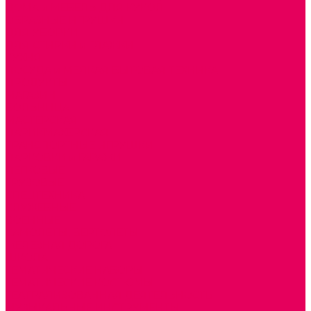
ДОМА и МЕБЕЛЬ ДЛЯ КУКОЛ
ОБРАЗНЫЕ ИГРУШКИ
ДЛЯ УБОРКИ
ДЛЯ СТИРКИ и ГЛАЖКИ
КУХНЯ
ПОСУДА и МЕЛКАЯ БЫТОВАЯ ТЕХНИКА
ПРОДУКТЫ
МАГАЗИН
БОЛЬНИЦА
МАСТЕРСКАЯ
ПАРИКМАХЕРСКАЯ
ТРАНСПОРТНЫЕ ИГРУШКИ
ПАРКОВКИ и ГАРАЖИ
ЛЕГКОВЫЕ
ГРУЗОВЫЕ
СПЕЦТЕХНИКА
СЛУЖЕБНЫЕ
ВОЕННЫЕ
САМОЛЕТЫ, ВЕРТОЛЕТЫ
ЖЕЛЕЗНАЯ ДОРОГА
ШКОЛА
ТЕМАТИЧЕСКИЕ НАБОРЫ
ТЕМАТИЧЕСКИЕ КОСТЮМЫ
ТЕАТРАЛИЗОВАННАЯ ДЕЯТЕЛЬНОСТЬ
МУЗЫКАЛЬНЫЕ ИНСТРУМЕНТЫ