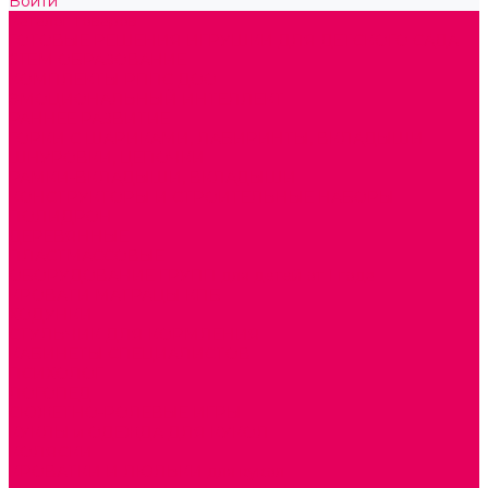
Войти
Каталог товаров
ГОТОВЫЕ РЕШЕНИЯ ИГРУШКИ ДЛЯ ДЕТСКОГО САДА
STEM ОБРАЗОВАНИЕ
КОМПЛЕКТЫ РППС ДОО
ЭМОЦИОНАЛЬНЫЙ ИНТЕЛЛЕКТ
РАННЕЕ РАЗВИТИЕ
ГОРКИ С ШАРИКАМИ, ЛАБИРИНТЫ, ВКЛАДЫШИ
ШНУРОВКИ, ЦЕПОЧКИ
РАМКИ-ВКЛАДЫШИ, ВКЛАДЫШИ
КОНСТРУКТОРЫ И СТРОИТЕЛЬНЫЕ НАБОРЫ
ПОЛИДРОН
ДЕРЕВЯННЫЕ
ПЛАСТМАССОВЫЕ
ОБОРУДОВАНИЕ ГРУПП для детей от 1 года
КРОВАТИ МАТРАЦЫ КПБ
ХОДУНКИ
СТУЛЬЧИК ДЛЯ КОРМЛЕНИЯ
КАБИНЕТЫ СПЕЦИАЛИСТОВ
ПСИХОЛОГ
ЛОГОПЕД
СЮЖЕТНО-РОЛЕВЫЕ ИГРЫ
КУКЛЫ и ОДЕЖДА ДЛЯ КУКОЛ
КОЛЯСКИ
КРОВАТКИ И ЛЮЛЬКИ для кукол