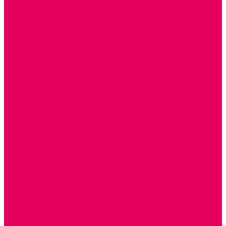
СТОЛЫ, СТУЛЬЯ
КРОВАТИ, МАТРАСЫ
ШКАФЫ (для одежды, полотенец, горшков)
СТЕНКИ ДЛЯ ИГРУШЕК
УГОЛКИ ПРИРОДЫ
ОБОРУДОВАНИЕ ДЛЯ ХРАНЕНИЯ СПОРТИНВЕНТАРЯ,
КНИГ, ИГРУШЕК
ИНФОРМАЦИОННЫЕ СТЕНДЫ
МЯГКАЯ МЕБЕЛЬ
СИСТЕМЫ ХРАНЕНИЯ
СТОЛЫ для ЛЕГО
МАРКИРОВКА МЕБЕЛИ
КУХОННАЯ МЕБЕЛЬ
СКЛАДИРУЕМАЯ МЕБЕЛЬ, МЕБЕЛЬ ТРАНСФОРМЕР
ПОДУШКИ, ОДЕЯЛА, КПБ, ПОЛОТЕНЦА
КРУПНОГАБАРИТНОЕ ИГРОВОЕ ОБОРУДОВАНИЕ
ДИДАКТИЧЕСКИЕ, НАПОЛЬНЫЕ ИГРУШКИ и КОВРИКИ
ДОМА
ГОРКИ
КАЧАЛКИ
МАШИНКИ
ИГРОВЫЕ КОМПЛЕКСЫ и НАБОРЫ
МАНЕЖИ
КАЧЕЛИ
КОНСТРУКТОРЫ