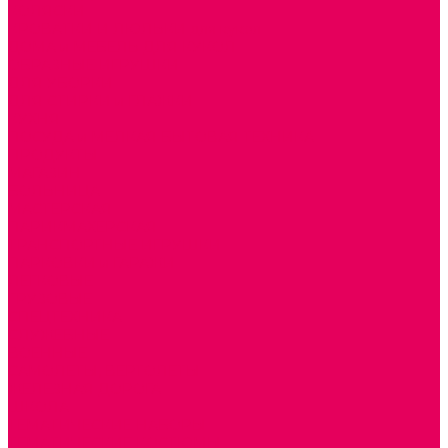
КОЛЯСКИ
КРОВАТКИ И ЛЮЛЬКИ для кукол
ДОМА и МЕБЕЛЬ ДЛЯ КУКОЛ
ОБРАЗНЫЕ ИГРУШКИ
ДЛЯ УБОРКИ
ДЛЯ СТИРКИ и ГЛАЖКИ
КУХНЯ
ПОСУДА и МЕЛКАЯ БЫТОВАЯ ТЕХНИКА
ПРОДУКТЫ
МАГАЗИН
БОЛЬНИЦА
МАСТЕРСКАЯ
ПАРИКМАХЕРСКАЯ
ТРАНСПОРТНЫЕ ИГРУШКИ
ПАРКОВКИ и ГАРАЖИ
ЛЕГКОВЫЕ
ГРУЗОВЫЕ
СПЕЦТЕХНИКА
СЛУЖЕБНЫЕ
ВОЕННЫЕ
САМОЛЕТЫ, ВЕРТОЛЕТЫ
ЖЕЛЕЗНАЯ ДОРОГА
ШКОЛА
ТЕМАТИЧЕСКИЕ НАБОРЫ
ТЕМАТИЧЕСКИЕ КОСТЮМЫ