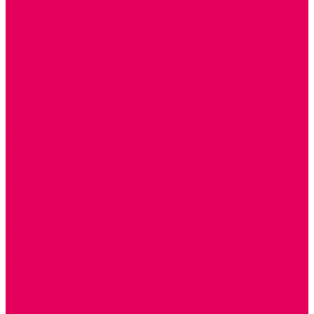
ДОПОЛНИТЕЛЬНО
НАЦИОНАЛЬНЫЕ ПРОЕКТЫ
ЭКОЛОГИЯ
ПАТРИОТИЧЕСКОЕ ВОСПИТАНИЕ
РОДНАЯ ИГРУШКА
Работа с юр.лицами
Работа с ДОУ
Работа с ИП и ООО
Методическая поддержка
Блог
Учебно-методический центр ФИСО
Модульная программа СТЕМ
Образовательный портал Элтиленд
Комплекты для дооснащения РППС в ДОО
Помощь
Доставка
Обмен и возврат
Оплата
Скачать Мультстудию
Скачать каталоги
О компании
Контакты
Готовые решения
Политика конфиденциальности
Отзывы