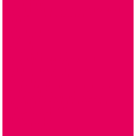
ИГРЫ НИКИТИНА
МОЗАИКИ И КУБИКИ С КАРТИНКАМИ И СХЕМАМИ
ДОСУГОВЫЕ ИГРЫ И ГОЛОВОЛОМКИ
ДОМИНО
ЛОТО
ШАХМАТЫ, ШАШКИ
ГОЛОВОЛОМКИ
НАПОЛЬНЫЕ
НАСТОЛЬНЫЕ
МАТЕРИАЛЫ МОНТЕССОРИ
ПЕСОК и ВОДА ИГРЫ и ОБОРУДОВАНИЕ
СЕНСОМОТОРНОЕ РАЗВИТИЕ
РАЗВИТИЕ РЕЧИ и ОБУЧЕНИЕ ГРАМОТЕ
ГРАФОМОТОРНОЕ РАЗВИТИЕ
ИНОСТРАННЫЕ ЯЗЫКИ
ЭЛЕМЕНТАРНЫЕ МАТЕМАТИЧЕСКИЕ ПРЕДСТАВЛЕНИЯ
ИССЛЕДОВАТЕЛЬСКАЯ ДЕЯТЕЛЬНОСТЬ
ПРАВИЛА ДОРОЖНОГО ДВИЖЕНИЯ и ОБЖ
ОЗНАКОМЛЕНИЕ С СОЛНЕЧНОЙ СИСТЕМОЙ
СОЦИАЛЬНОЕ ВОСПИТАНИЕ
ИГРЫ ВОСКОБОВИЧА
ПОДГОТОВКА К ШКОЛЕ
ОКРУЖАЮЩИЙ МИР
ИГРЫ НА ЛИПУЧКАХ из ПЛАСТИКА
ИГРЫ НА ЛИПУЧКАХ из ФЕТРА