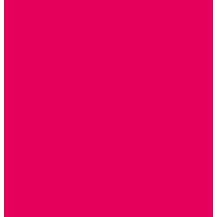
Сертификаты
...
Каталог товаров
ГОТОВЫЕ РЕШЕНИЯ ИГРУШКИ ДЛЯ ДЕТСКОГО САДА
STEM ОБРАЗОВАНИЕ
КОМПЛЕКТЫ РППС ДОО
ЭМОЦИОНАЛЬНЫЙ ИНТЕЛЛЕКТ
ДЕТСКАЯ АНИМАЦИЯ
ОБРАЗОВАТЕЛЬНЫЕ КОМПЛЕКТЫ + КПК
РАННЕЕ РАЗВИТИЕ
ГОРКИ С ШАРИКАМИ, ЛАБИРИНТЫ, ВКЛАДЫШИ
ШНУРОВКИ, ЦЕПОЧКИ
РАМКИ-ВКЛАДЫШИ, ВКЛАДЫШИ
РАЗРЕЗНЫЕ КАРТИНКИ
КАТАЛКИ, КАЧАЛКИ, ИГРОВЫЕ КОМПЛЕКСЫ
СОРТИРОВЩИКИ, СТУЧАЛКИ
ОЗВУЧЕННЫЕ ИГРУШКИ, ДЕРГУНЧИКИ
ЛОГИЧЕСКИЕ ИГРЫ, ПИРАМИДКИ
НЕВАЛЯШКИ, ЮЛЫ, КУБИКИ
БИЗИБОРДЫ
ПАЗЛЫ, МОЗАИКИ
КОНСТРУКТОРЫ
ИГРОВОЕ ОТ 2 МЕСЯЦЕВ
КОНСТРУКТОРЫ И СТРОИТЕЛЬНЫЕ НАБОРЫ
ПОЛИДРОН