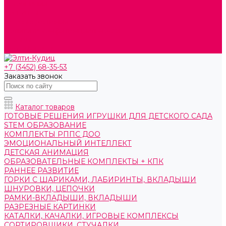
О компании
Контакты
Готовые решения
Политика конфиденциальности
Отзывы
Сертификаты
+7 (3452) 68-35-53
Заказать звонок
Каталог товаров
ГОТОВЫЕ РЕШЕНИЯ ИГРУШКИ ДЛЯ ДЕТСКОГО САДА
STEM ОБРАЗОВАНИЕ
КОМПЛЕКТЫ РППС ДОО
ЭМОЦИОНАЛЬНЫЙ ИНТЕЛЛЕКТ
ДЕТСКАЯ АНИМАЦИЯ
ОБРАЗОВАТЕЛЬНЫЕ КОМПЛЕКТЫ + КПК
РАННЕЕ РАЗВИТИЕ
ГОРКИ С ШАРИКАМИ, ЛАБИРИНТЫ, ВКЛАДЫШИ
ШНУРОВКИ, ЦЕПОЧКИ
РАМКИ-ВКЛАДЫШИ, ВКЛАДЫШИ
РАЗРЕЗНЫЕ КАРТИНКИ
КАТАЛКИ, КАЧАЛКИ, ИГРОВЫЕ КОМПЛЕКСЫ
СОРТИРОВЩИКИ, СТУЧАЛКИ