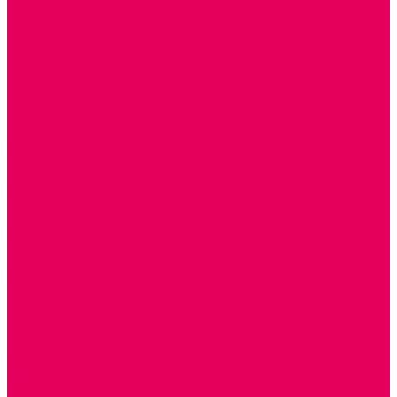
ДЕРЕВЯННЫЕ
ПЛАСТМАССОВЫЕ
ИЗ ПВХ
МАГНИТНЫЕ
РОБОТОТЕХНИЧЕСКИЕ
МЕТАЛЛИЧЕСКИЕ
ЛЕГО для ДОУ
НАУЧНО-ПОЗНАВАТЕЛЬНЫЕ
ОБОРУДОВАНИЕ ГРУПП для детей от 1 года
КРОВАТИ МАТРАЦЫ КПБ
ХОДУНКИ
СТУЛЬЧИК ДЛЯ КОРМЛЕНИЯ
КОЛЯСКИ
МАНЕЖИ
КОМОДЫ
ПОДСТАВКИ ПОД НОЖКИ, ГОРШКИ, КАЧЕЛИ,
НАГРУДНИКИ
КАБИНЕТЫ СПЕЦИАЛИСТОВ
ПСИХОЛОГ
ЛОГОПЕД
РАЗВИТИЕ РЕЧИ
СЮЖЕТНО-РОЛЕВЫЕ ИГРЫ
КУКЛЫ и ОДЕЖДА ДЛЯ КУКОЛ
КУКЛЫ
ОДЕЖДА ДЛЯ КУКОЛ