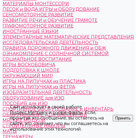
МАТЕРИАЛЫ МОНТЕССОРИ
ПЕСОК и ВОДА ИГРЫ и ОБОРУДОВАНИЕ
СЕНСОМОТОРНОЕ РАЗВИТИЕ
РАЗВИТИЕ РЕЧИ и ОБУЧЕНИЕ ГРАМОТЕ
ГРАФОМОТОРНОЕ РАЗВИТИЕ
ИНОСТРАННЫЕ ЯЗЫКИ
ЭЛЕМЕНТАРНЫЕ МАТЕМАТИЧЕСКИЕ ПРЕДСТАВЛЕНИЯ
ИССЛЕДОВАТЕЛЬСКАЯ ДЕЯТЕЛЬНОСТЬ
ПРАВИЛА ДОРОЖНОГО ДВИЖЕНИЯ и ОБЖ
ОЗНАКОМЛЕНИЕ С СОЛНЕЧНОЙ СИСТЕМОЙ
СОЦИАЛЬНОЕ ВОСПИТАНИЕ
ИГРЫ ВОСКОБОВИЧА
ПОДГОТОВКА К ШКОЛЕ
ОКРУЖАЮЩИЙ МИР
ИГРЫ НА ЛИПУЧКАХ из ПЛАСТИКА
ИГРЫ НА ЛИПУЧКАХ из ФЕТРА
ИЗОБРАЗИТЕЛЬНАЯ ДЕЯТЕЛЬНОСТЬ
ОБОРУДОВАНИЕ для ИЗО
ПОСОБИЯ для ИЗО
Сайт использует в своей работе
СПОРТИВНОЕ ОБОРУДОВАНИЕ и ИНВЕНТАРЬ
Яндекс.Метрику
и
cookie-файлы
. Если,
ОБОРУДОВАНИЕ ДЛЯ БАССЕЙНОВ
прочитав это сообщение, вы остаетесь на
Принять
МЯГКИЕ МОДУЛИ
сайте, это означает, что вы соглашаетесь на
СТРОИТЕЛЬНЫЕ НАБОРЫ
использование этих технологий.
МАТЫ
ТРЕНАЖЕРЫ