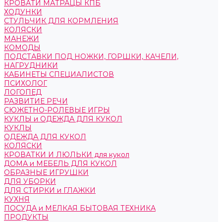
КРОВАТИ МАТРАЦЫ КПБ
ХОДУНКИ
СТУЛЬЧИК ДЛЯ КОРМЛЕНИЯ
КОЛЯСКИ
МАНЕЖИ
КОМОДЫ
ПОДСТАВКИ ПОД НОЖКИ, ГОРШКИ, КАЧЕЛИ,
НАГРУДНИКИ
КАБИНЕТЫ СПЕЦИАЛИСТОВ
ПСИХОЛОГ
ЛОГОПЕД
РАЗВИТИЕ РЕЧИ
СЮЖЕТНО-РОЛЕВЫЕ ИГРЫ
КУКЛЫ и ОДЕЖДА ДЛЯ КУКОЛ
КУКЛЫ
ОДЕЖДА ДЛЯ КУКОЛ
КОЛЯСКИ
КРОВАТКИ И ЛЮЛЬКИ для кукол
ДОМА и МЕБЕЛЬ ДЛЯ КУКОЛ
ОБРАЗНЫЕ ИГРУШКИ
ДЛЯ УБОРКИ
ДЛЯ СТИРКИ и ГЛАЖКИ
КУХНЯ
ПОСУДА и МЕЛКАЯ БЫТОВАЯ ТЕХНИКА
ПРОДУКТЫ