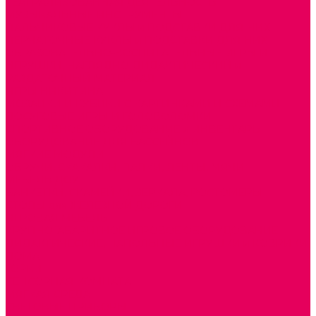
ТЕАТРАЛИЗОВАННАЯ ДЕЯТЕЛЬНОСТЬ
МУЗЫКАЛЬНЫЕ ИНСТРУМЕНТЫ
ПАЛЬЧИКОВЫЕ КУКЛЫ и ПОДСТАВКИ ДЛЯ НИХ
ПЕРЧАТОЧНЫЕ КУКЛЫ и ПОДСТАВКИ ДЛЯ НИХ
ОБРАЗОВАТЕЛЬНО-ВОСПИТАТЕЛЬНЫЕ ИГРЫ И
ИГРУШКИ, НАГЛЯДНО-ДИДАКТИЧЕСКИЙ и
РАЗДАТОЧНЫЙ МАТЕРИАЛ
ИГРЫ НИКИТИНА
МОЗАИКИ И КУБИКИ С КАРТИНКАМИ И СХЕМАМИ
ДОСУГОВЫЕ ИГРЫ И ГОЛОВОЛОМКИ
СПОРТИВНОЕ ОБОРУДОВАНИЕ и ИНВЕНТАРЬ
ОБОРУДОВАНИЕ ДЛЯ БАССЕЙНОВ
МЯГКИЕ МОДУЛИ
ОБРУЧИ, СКАКАЛКИ, ПАЛКИ, ЛЕНТЫ, МЯЧИ
МЕБЕЛЬ ДОУ
БАНКЕТКИ, СКАМЕЙКИ, ЗЕРКАЛА, РОСТОМЕРЫ
СТОЛЫ для ЖЕЛЕЗНОЙ ДОРОГИ
ИГРОВАЯ МЕБЕЛЬ
КРУПНОГАБАРИТНОЕ ИГРОВОЕ ОБОРУДОВАНИЕ
ДИДАКТИЧЕСКИЕ, НАПОЛЬНЫЕ ИГРУШКИ и КОВРИКИ
ДОМА
ГОРКИ
СЕНСОРНАЯ КОМНАТА
МЯГКАЯ СРЕДА
СВЕТОВЫЕ ПРИБОРЫ