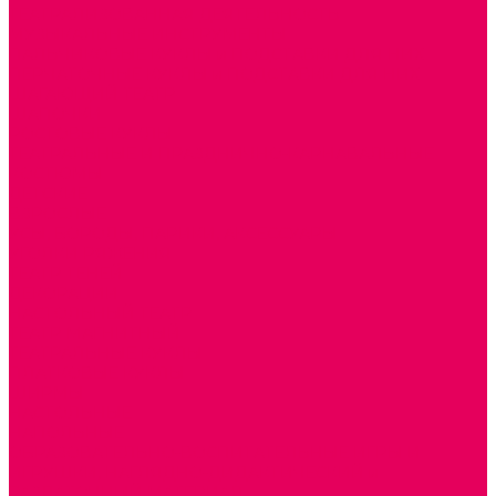
ТЕАТРАЛИЗОВАННАЯ ДЕЯТЕЛЬНОСТЬ
МУЗЫКАЛЬНЫЕ ИНСТРУМЕНТЫ
ПАЛЬЧИКОВЫЕ КУКЛЫ и ПОДСТАВКИ ДЛЯ НИХ
ПЕРЧАТОЧНЫЕ КУКЛЫ и ПОДСТАВКИ ДЛЯ НИХ
ШАГАЮЩИЙ ТЕАТР
ШАПОЧКИ
РОСТОВЫЕ КУКЛЫ
ТЕАТРАЛЬНЫЕ И ПРАЗДНИЧНО-КАРНАВАЛЬНЫЕ
КОСТЮМЫ
ДЕТСКИЕ
ВЗРОСЛЫЕ
УСЫ, БОРОДЫ, ПАРИКИ, АКСЕССУАРЫ
УГОЛКИ РЯЖЕНИЯ
ТЕАТР ТЕНЕЙ
ДЕКОРАЦИИ
НАСТОЛЬНЫЙ ТЕАТР
ТЕАТР МАГНИТНЫЙ
ТЕАТРАЛЬНЫЕ КУКЛЫ
ПЛАТКОВЫЕ КУКЛЫ
ШИРМЫ
НАСТОЛЬНЫЕ
НАПОЛЬНЫЕ
ОБРАЗОВАТЕЛЬНО-ВОСПИТАТЕЛЬНЫЕ ИГРЫ И
ИГРУШКИ, НАГЛЯДНО-ДИДАКТИЧЕСКИЙ и
РАЗДАТОЧНЫЙ МАТЕРИАЛ