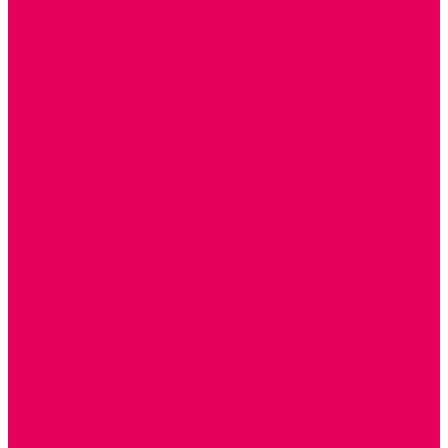
РЕАБИЛИТАЦИЯ
ЦИФРОВАЯ ОБРАЗОВАТЕЛЬНАЯ СРЕДА
ИНФОРМАЦИОННО-КОММУНИКАЦИОННЫЕ
ТЕХНОЛОГИИ
РОБОТОТЕХНИКА
НЕЙРОПИЛОТИРОВАНИЕ
ИСКУССТВЕННЫЙ ИНТЕЛЛЕКТ
АЛГОРИТМИКА В ДОУ
КОНСТРУИРОВАНИЕ И ПРОГРАММИРОВАНИЕ
РОБОТОТЕХНИКА ДЛЯ НАЧАЛЬНОЙ ШКОЛЫ
Работа с юр.лицами
Работа с ДОУ
Работа с ИП и ООО
Методическая поддержка
Блог
Учебно-методический центр ФИСО
Модульная программа СТЕМ
Образовательный портал Элтиленд
Комплекты для дооснащения РППС в ДОО
Помощь
Доставка
Обмен и возврат
Оплата
Скачать Мультстудию
Скачать каталоги