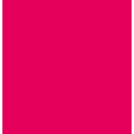
ДИДАКТИЧЕСКИЕ ПАНЕЛИ и БИЗИБОРДЫ
ЭЛЕМЕНТЫ ДЕКОРА
МОЗАИКИ НАСТЕННЫЕ
СЕНСОРНАЯ КОМНАТА
МЯГКАЯ СРЕДА
СВЕТОВЫЕ ПРИБОРЫ
ДОПОЛНИТЕЛЬНО
НАСТЕННОЕ ОБОРУДОВАНИЕ
НАЦИОНАЛЬНЫЕ ПРОЕКТЫ
ЭКОЛОГИЯ
ПАТРИОТИЧЕСКОЕ ВОСПИТАНИЕ
ИГРУШКИ-ЗАБАВЫ, НАРОДНЫЕ ИГРУШКИ
НАРОДНЫЕ ПРОМЫСЛЫ
ДЫМКА
КАРГОПОЛЬ
ХОХЛОМА
ГОРОДЕЦ
ГЖЕЛЬ
МЕЗЕНЬ
ФИЛИМОНОВО
РОДНАЯ ИГРУШКА
СЕМЬЯ. СЕМЕЙНЫЕ ЦЕННОСТИ.
ФИНАНСОВАЯ ГРАМОТНОСТЬ
ДОСТУПНАЯ СРЕДА
ТАКТИЛЬНЫЕ ОЩУЩЕНИЯ