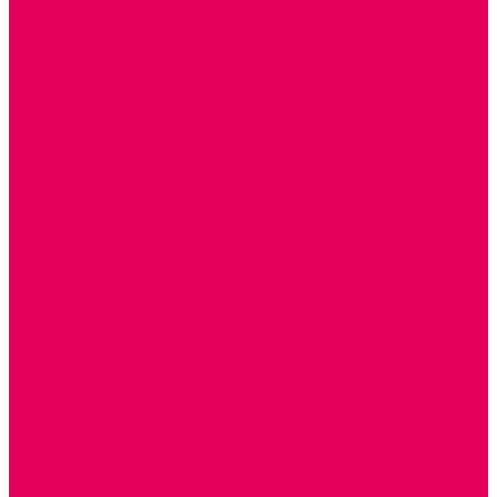
ИЗОБРАЗИТЕЛЬНАЯ ДЕЯТЕЛЬНОСТЬ
ОБОРУДОВАНИЕ для ИЗО
ПОСОБИЯ для ИЗО
СПОРТИВНОЕ ОБОРУДОВАНИЕ и ИНВЕНТАРЬ
ОБОРУДОВАНИЕ ДЛЯ БАССЕЙНОВ
МЯГКИЕ МОДУЛИ
СТРОИТЕЛЬНЫЕ НАБОРЫ
МАТЫ
ТРЕНАЖЕРЫ
ОБРУЧИ, СКАКАЛКИ, ПАЛКИ, ЛЕНТЫ, МЯЧИ
СПОРТИВНЫЙ ИНВЕНТРЬ
СПОРТИВНЫЕ ИГРЫ
ИНВЕНТАРЬ
ТРЕНАЖЕРЫ
БАЛАНСИРЫ и ЛЕСЕНКИ
СПОРТКОМПЛЕКСЫ, ШВЕДСКИЕ СТЕНКИ,
СКАЛОДРОМЫ
СКАМЬИ ГИМНАСТИЧЕСКИЕ
ТАКТИЛЬНЫЕ ДОРОЖКИ
ВЕЛОСИПЕДЫ И САМОКАТЫ
МЕБЕЛЬ ДОУ
БАНКЕТКИ, СКАМЕЙКИ, ЗЕРКАЛА, РОСТОМЕРЫ
СТОЛЫ для ЖЕЛЕЗНОЙ ДОРОГИ
ИГРОВАЯ МЕБЕЛЬ