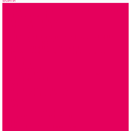
Войти
Каталог товаров
ГОТОВЫЕ РЕШЕНИЯ ИГРУШКИ ДЛЯ ДЕТСКОГО САДА
STEM ОБРАЗОВАНИЕ
КОМПЛЕКТЫ РППС ДОО
ЭМОЦИОНАЛЬНЫЙ ИНТЕЛЛЕКТ
РАННЕЕ РАЗВИТИЕ
ГОРКИ С ШАРИКАМИ, ЛАБИРИНТЫ, ВКЛАДЫШИ
ШНУРОВКИ, ЦЕПОЧКИ
РАМКИ-ВКЛАДЫШИ, ВКЛАДЫШИ
КОНСТРУКТОРЫ И СТРОИТЕЛЬНЫЕ НАБОРЫ
ПОЛИДРОН
ДЕРЕВЯННЫЕ
ПЛАСТМАССОВЫЕ
ОБОРУДОВАНИЕ ГРУПП для детей от 1 года
КРОВАТИ МАТРАЦЫ КПБ
ХОДУНКИ
СТУЛЬЧИК ДЛЯ КОРМЛЕНИЯ
КАБИНЕТЫ СПЕЦИАЛИСТОВ
ПСИХОЛОГ
ЛОГОПЕД
СЮЖЕТНО-РОЛЕВЫЕ ИГРЫ
КУКЛЫ и ОДЕЖДА ДЛЯ КУКОЛ
КОЛЯСКИ
КРОВАТКИ И ЛЮЛЬКИ для кукол