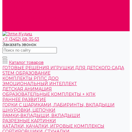
О компании
Контакты
Готовые решения
Политика конфиденциальности
Отзывы
Сертификаты
+7 (3452) 68-35-53
Заказать звонок
Каталог товаров
ГОТОВЫЕ РЕШЕНИЯ ИГРУШКИ ДЛЯ ДЕТСКОГО САДА
STEM ОБРАЗОВАНИЕ
КОМПЛЕКТЫ РППС ДОО
ЭМОЦИОНАЛЬНЫЙ ИНТЕЛЛЕКТ
ДЕТСКАЯ АНИМАЦИЯ
ОБРАЗОВАТЕЛЬНЫЕ КОМПЛЕКТЫ + КПК
РАННЕЕ РАЗВИТИЕ
ГОРКИ С ШАРИКАМИ, ЛАБИРИНТЫ, ВКЛАДЫШИ
ШНУРОВКИ, ЦЕПОЧКИ
РАМКИ-ВКЛАДЫШИ, ВКЛАДЫШИ
РАЗРЕЗНЫЕ КАРТИНКИ
КАТАЛКИ, КАЧАЛКИ, ИГРОВЫЕ КОМПЛЕКСЫ
СОРТИРОВЩИКИ, СТУЧАЛКИ