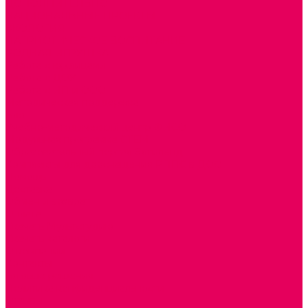
ДОПОЛНИТЕЛЬНО
НАЦИОНАЛЬНЫЕ ПРОЕКТЫ
ЭКОЛОГИЯ
ПАТРИОТИЧЕСКОЕ ВОСПИТАНИЕ
РОДНАЯ ИГРУШКА
Работа с юр.лицами
Работа с ДОУ
Работа с ИП и ООО
Методическая поддержка
Блог
Учебно-методический центр ФИСО
Модульная программа СТЕМ
Образовательный портал Элтиленд
Комплекты для дооснащения РППС в ДОО
Помощь
Доставка
Обмен и возврат
Оплата
Скачать Мультстудию
Скачать каталоги
О компании
Контакты
Готовые решения
Политика конфиденциальности
Отзывы