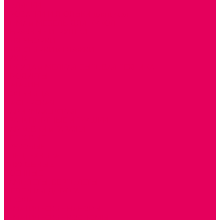
КОЛЯСКИ
КРОВАТКИ И ЛЮЛЬКИ для кукол
ДОМА и МЕБЕЛЬ ДЛЯ КУКОЛ
ОБРАЗНЫЕ ИГРУШКИ
ДЛЯ УБОРКИ
ДЛЯ СТИРКИ и ГЛАЖКИ
КУХНЯ
ПОСУДА и МЕЛКАЯ БЫТОВАЯ ТЕХНИКА
ПРОДУКТЫ
МАГАЗИН
БОЛЬНИЦА
МАСТЕРСКАЯ
ПАРИКМАХЕРСКАЯ
ТРАНСПОРТНЫЕ ИГРУШКИ
ПАРКОВКИ и ГАРАЖИ
ЛЕГКОВЫЕ
ГРУЗОВЫЕ
СПЕЦТЕХНИКА
СЛУЖЕБНЫЕ
ВОЕННЫЕ
САМОЛЕТЫ, ВЕРТОЛЕТЫ
ЖЕЛЕЗНАЯ ДОРОГА
ШКОЛА
ТЕМАТИЧЕСКИЕ НАБОРЫ
ТЕМАТИЧЕСКИЕ КОСТЮМЫ