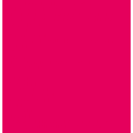
ТЕАТРАЛИЗОВАННАЯ ДЕЯТЕЛЬНОСТЬ
МУЗЫКАЛЬНЫЕ ИНСТРУМЕНТЫ
ПАЛЬЧИКОВЫЕ КУКЛЫ и ПОДСТАВКИ ДЛЯ НИХ
ПЕРЧАТОЧНЫЕ КУКЛЫ и ПОДСТАВКИ ДЛЯ НИХ
ШАГАЮЩИЙ ТЕАТР
ШАПОЧКИ
РОСТОВЫЕ КУКЛЫ
ТЕАТРАЛЬНЫЕ И ПРАЗДНИЧНО-КАРНАВАЛЬНЫЕ
КОСТЮМЫ
ДЕТСКИЕ
ВЗРОСЛЫЕ
УСЫ, БОРОДЫ, ПАРИКИ, АКСЕССУАРЫ
УГОЛКИ РЯЖЕНИЯ
ТЕАТР ТЕНЕЙ
ДЕКОРАЦИИ
НАСТОЛЬНЫЙ ТЕАТР
ТЕАТР МАГНИТНЫЙ
ТЕАТРАЛЬНЫЕ КУКЛЫ
ПЛАТКОВЫЕ КУКЛЫ
ШИРМЫ
НАСТОЛЬНЫЕ
НАПОЛЬНЫЕ
ОБРАЗОВАТЕЛЬНО-ВОСПИТАТЕЛЬНЫЕ ИГРЫ И
ИГРУШКИ, НАГЛЯДНО-ДИДАКТИЧЕСКИЙ и
РАЗДАТОЧНЫЙ МАТЕРИАЛ