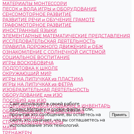
МАТЕРИАЛЫ МОНТЕССОРИ
ПЕСОК и ВОДА ИГРЫ и ОБОРУДОВАНИЕ
СЕНСОМОТОРНОЕ РАЗВИТИЕ
РАЗВИТИЕ РЕЧИ и ОБУЧЕНИЕ ГРАМОТЕ
ГРАФОМОТОРНОЕ РАЗВИТИЕ
ИНОСТРАННЫЕ ЯЗЫКИ
ЭЛЕМЕНТАРНЫЕ МАТЕМАТИЧЕСКИЕ ПРЕДСТАВЛЕНИЯ
ИССЛЕДОВАТЕЛЬСКАЯ ДЕЯТЕЛЬНОСТЬ
ПРАВИЛА ДОРОЖНОГО ДВИЖЕНИЯ и ОБЖ
ОЗНАКОМЛЕНИЕ С СОЛНЕЧНОЙ СИСТЕМОЙ
СОЦИАЛЬНОЕ ВОСПИТАНИЕ
ИГРЫ ВОСКОБОВИЧА
ПОДГОТОВКА К ШКОЛЕ
ОКРУЖАЮЩИЙ МИР
ИГРЫ НА ЛИПУЧКАХ из ПЛАСТИКА
ИГРЫ НА ЛИПУЧКАХ из ФЕТРА
ИЗОБРАЗИТЕЛЬНАЯ ДЕЯТЕЛЬНОСТЬ
ОБОРУДОВАНИЕ для ИЗО
ПОСОБИЯ для ИЗО
Сайт использует в своей работе
СПОРТИВНОЕ ОБОРУДОВАНИЕ и ИНВЕНТАРЬ
Яндекс.Метрику
и
cookie-файлы
. Если,
ОБОРУДОВАНИЕ ДЛЯ БАССЕЙНОВ
прочитав это сообщение, вы остаетесь на
Принять
МЯГКИЕ МОДУЛИ
сайте, это означает, что вы соглашаетесь на
СТРОИТЕЛЬНЫЕ НАБОРЫ
использование этих технологий.
МАТЫ
ТРЕНАЖЕРЫ