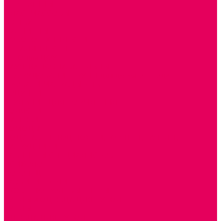
ДЕРЕВЯННЫЕ
ПЛАСТМАССОВЫЕ
ИЗ ПВХ
МАГНИТНЫЕ
РОБОТОТЕХНИЧЕСКИЕ
МЕТАЛЛИЧЕСКИЕ
ЛЕГО для ДОУ
НАУЧНО-ПОЗНАВАТЕЛЬНЫЕ
ОБОРУДОВАНИЕ ГРУПП для детей от 1 года
КРОВАТИ МАТРАЦЫ КПБ
ХОДУНКИ
СТУЛЬЧИК ДЛЯ КОРМЛЕНИЯ
КОЛЯСКИ
МАНЕЖИ
КОМОДЫ
ПОДСТАВКИ ПОД НОЖКИ, ГОРШКИ, КАЧЕЛИ,
НАГРУДНИКИ
КАБИНЕТЫ СПЕЦИАЛИСТОВ
ПСИХОЛОГ
ЛОГОПЕД
РАЗВИТИЕ РЕЧИ
СЮЖЕТНО-РОЛЕВЫЕ ИГРЫ
КУКЛЫ и ОДЕЖДА ДЛЯ КУКОЛ
КУКЛЫ
ОДЕЖДА ДЛЯ КУКОЛ