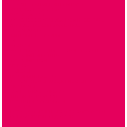
ИЗОБРАЗИТЕЛЬНАЯ ДЕЯТЕЛЬНОСТЬ
ОБОРУДОВАНИЕ для ИЗО
ПОСОБИЯ для ИЗО
СПОРТИВНОЕ ОБОРУДОВАНИЕ и ИНВЕНТАРЬ
ОБОРУДОВАНИЕ ДЛЯ БАССЕЙНОВ
МЯГКИЕ МОДУЛИ
СТРОИТЕЛЬНЫЕ НАБОРЫ
МАТЫ
ТРЕНАЖЕРЫ
ОБРУЧИ, СКАКАЛКИ, ПАЛКИ, ЛЕНТЫ, МЯЧИ
СПОРТИВНЫЙ ИНВЕНТРЬ
СПОРТИВНЫЕ ИГРЫ
ИНВЕНТАРЬ
ТРЕНАЖЕРЫ
БАЛАНСИРЫ и ЛЕСЕНКИ
СПОРТКОМПЛЕКСЫ, ШВЕДСКИЕ СТЕНКИ,
СКАЛОДРОМЫ
СКАМЬИ ГИМНАСТИЧЕСКИЕ
ТАКТИЛЬНЫЕ ДОРОЖКИ
ВЕЛОСИПЕДЫ И САМОКАТЫ
МЕБЕЛЬ ДОУ
БАНКЕТКИ, СКАМЕЙКИ, ЗЕРКАЛА, РОСТОМЕРЫ
СТОЛЫ для ЖЕЛЕЗНОЙ ДОРОГИ
ИГРОВАЯ МЕБЕЛЬ