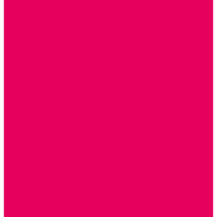
Сертификаты
...
Каталог товаров
ГОТОВЫЕ РЕШЕНИЯ ИГРУШКИ ДЛЯ ДЕТСКОГО САДА
STEM ОБРАЗОВАНИЕ
КОМПЛЕКТЫ РППС ДОО
ЭМОЦИОНАЛЬНЫЙ ИНТЕЛЛЕКТ
ДЕТСКАЯ АНИМАЦИЯ
ОБРАЗОВАТЕЛЬНЫЕ КОМПЛЕКТЫ + КПК
РАННЕЕ РАЗВИТИЕ
ГОРКИ С ШАРИКАМИ, ЛАБИРИНТЫ, ВКЛАДЫШИ
ШНУРОВКИ, ЦЕПОЧКИ
РАМКИ-ВКЛАДЫШИ, ВКЛАДЫШИ
РАЗРЕЗНЫЕ КАРТИНКИ
КАТАЛКИ, КАЧАЛКИ, ИГРОВЫЕ КОМПЛЕКСЫ
СОРТИРОВЩИКИ, СТУЧАЛКИ
ОЗВУЧЕННЫЕ ИГРУШКИ, ДЕРГУНЧИКИ
ЛОГИЧЕСКИЕ ИГРЫ, ПИРАМИДКИ
НЕВАЛЯШКИ, ЮЛЫ, КУБИКИ
БИЗИБОРДЫ
ПАЗЛЫ, МОЗАИКИ
КОНСТРУКТОРЫ
ИГРОВОЕ ОТ 2 МЕСЯЦЕВ
КОНСТРУКТОРЫ И СТРОИТЕЛЬНЫЕ НАБОРЫ
ПОЛИДРОН