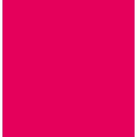
ДИДАКТИЧЕСКИЕ ПАНЕЛИ и БИЗИБОРДЫ
ЭЛЕМЕНТЫ ДЕКОРА
МОЗАИКИ НАСТЕННЫЕ
СЕНСОРНАЯ КОМНАТА
МЯГКАЯ СРЕДА
СВЕТОВЫЕ ПРИБОРЫ
ДОПОЛНИТЕЛЬНО
НАСТЕННОЕ ОБОРУДОВАНИЕ
НАЦИОНАЛЬНЫЕ ПРОЕКТЫ
ЭКОЛОГИЯ
ПАТРИОТИЧЕСКОЕ ВОСПИТАНИЕ
ИГРУШКИ-ЗАБАВЫ, НАРОДНЫЕ ИГРУШКИ
НАРОДНЫЕ ПРОМЫСЛЫ
ДЫМКА
КАРГОПОЛЬ
ХОХЛОМА
ГОРОДЕЦ
ГЖЕЛЬ
МЕЗЕНЬ
ФИЛИМОНОВО
РОДНАЯ ИГРУШКА
СЕМЬЯ. СЕМЕЙНЫЕ ЦЕННОСТИ.
ФИНАНСОВАЯ ГРАМОТНОСТЬ
ДОСТУПНАЯ СРЕДА
ТАКТИЛЬНЫЕ ОЩУЩЕНИЯ