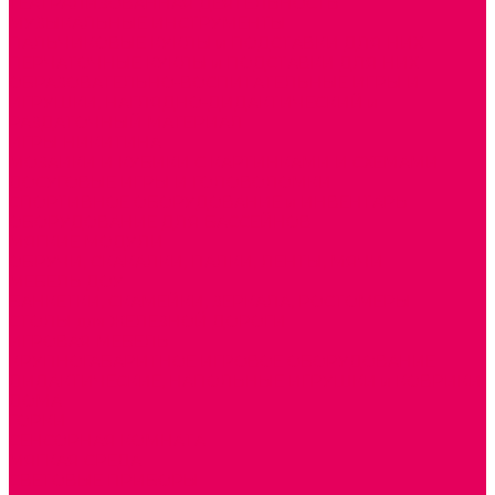
ТЕАТРАЛИЗОВАННАЯ ДЕЯТЕЛЬНОСТЬ
МУЗЫКАЛЬНЫЕ ИНСТРУМЕНТЫ
ПАЛЬЧИКОВЫЕ КУКЛЫ и ПОДСТАВКИ ДЛЯ НИХ
ПЕРЧАТОЧНЫЕ КУКЛЫ и ПОДСТАВКИ ДЛЯ НИХ
ОБРАЗОВАТЕЛЬНО-ВОСПИТАТЕЛЬНЫЕ ИГРЫ И
ИГРУШКИ, НАГЛЯДНО-ДИДАКТИЧЕСКИЙ и
РАЗДАТОЧНЫЙ МАТЕРИАЛ
ИГРЫ НИКИТИНА
МОЗАИКИ И КУБИКИ С КАРТИНКАМИ И СХЕМАМИ
ДОСУГОВЫЕ ИГРЫ И ГОЛОВОЛОМКИ
СПОРТИВНОЕ ОБОРУДОВАНИЕ и ИНВЕНТАРЬ
ОБОРУДОВАНИЕ ДЛЯ БАССЕЙНОВ
МЯГКИЕ МОДУЛИ
ОБРУЧИ, СКАКАЛКИ, ПАЛКИ, ЛЕНТЫ, МЯЧИ
МЕБЕЛЬ ДОУ
БАНКЕТКИ, СКАМЕЙКИ, ЗЕРКАЛА, РОСТОМЕРЫ
СТОЛЫ для ЖЕЛЕЗНОЙ ДОРОГИ
ИГРОВАЯ МЕБЕЛЬ
КРУПНОГАБАРИТНОЕ ИГРОВОЕ ОБОРУДОВАНИЕ
ДИДАКТИЧЕСКИЕ, НАПОЛЬНЫЕ ИГРУШКИ и КОВРИКИ
ДОМА
ГОРКИ
СЕНСОРНАЯ КОМНАТА
МЯГКАЯ СРЕДА
СВЕТОВЫЕ ПРИБОРЫ