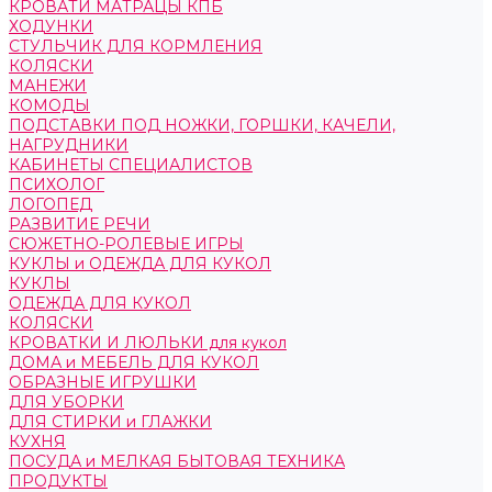
КРОВАТИ МАТРАЦЫ КПБ
ХОДУНКИ
СТУЛЬЧИК ДЛЯ КОРМЛЕНИЯ
КОЛЯСКИ
МАНЕЖИ
КОМОДЫ
ПОДСТАВКИ ПОД НОЖКИ, ГОРШКИ, КАЧЕЛИ,
НАГРУДНИКИ
КАБИНЕТЫ СПЕЦИАЛИСТОВ
ПСИХОЛОГ
ЛОГОПЕД
РАЗВИТИЕ РЕЧИ
СЮЖЕТНО-РОЛЕВЫЕ ИГРЫ
КУКЛЫ и ОДЕЖДА ДЛЯ КУКОЛ
КУКЛЫ
ОДЕЖДА ДЛЯ КУКОЛ
КОЛЯСКИ
КРОВАТКИ И ЛЮЛЬКИ для кукол
ДОМА и МЕБЕЛЬ ДЛЯ КУКОЛ
ОБРАЗНЫЕ ИГРУШКИ
ДЛЯ УБОРКИ
ДЛЯ СТИРКИ и ГЛАЖКИ
КУХНЯ
ПОСУДА и МЕЛКАЯ БЫТОВАЯ ТЕХНИКА
ПРОДУКТЫ