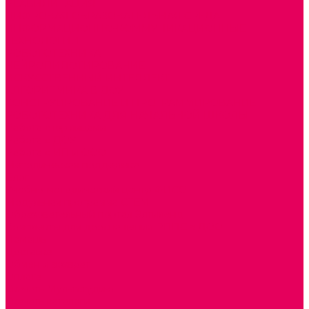
РЕАБИЛИТАЦИЯ
ЦИФРОВАЯ ОБРАЗОВАТЕЛЬНАЯ СРЕДА
ИНФОРМАЦИОННО-КОММУНИКАЦИОННЫЕ
ТЕХНОЛОГИИ
РОБОТОТЕХНИКА
НЕЙРОПИЛОТИРОВАНИЕ
ИСКУССТВЕННЫЙ ИНТЕЛЛЕКТ
АЛГОРИТМИКА В ДОУ
КОНСТРУИРОВАНИЕ И ПРОГРАММИРОВАНИЕ
РОБОТОТЕХНИКА ДЛЯ НАЧАЛЬНОЙ ШКОЛЫ
Работа с юр.лицами
Работа с ДОУ
Работа с ИП и ООО
Методическая поддержка
Блог
Учебно-методический центр ФИСО
Модульная программа СТЕМ
Образовательный портал Элтиленд
Комплекты для дооснащения РППС в ДОО
Помощь
Доставка
Обмен и возврат
Оплата
Скачать Мультстудию
Скачать каталоги