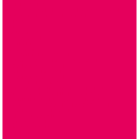
ИГРЫ НИКИТИНА
МОЗАИКИ И КУБИКИ С КАРТИНКАМИ И СХЕМАМИ
ДОСУГОВЫЕ ИГРЫ И ГОЛОВОЛОМКИ
ДОМИНО
ЛОТО
ШАХМАТЫ, ШАШКИ
ГОЛОВОЛОМКИ
НАПОЛЬНЫЕ
НАСТОЛЬНЫЕ
МАТЕРИАЛЫ МОНТЕССОРИ
ПЕСОК и ВОДА ИГРЫ и ОБОРУДОВАНИЕ
СЕНСОМОТОРНОЕ РАЗВИТИЕ
РАЗВИТИЕ РЕЧИ и ОБУЧЕНИЕ ГРАМОТЕ
ГРАФОМОТОРНОЕ РАЗВИТИЕ
ИНОСТРАННЫЕ ЯЗЫКИ
ЭЛЕМЕНТАРНЫЕ МАТЕМАТИЧЕСКИЕ ПРЕДСТАВЛЕНИЯ
ИССЛЕДОВАТЕЛЬСКАЯ ДЕЯТЕЛЬНОСТЬ
ПРАВИЛА ДОРОЖНОГО ДВИЖЕНИЯ и ОБЖ
ОЗНАКОМЛЕНИЕ С СОЛНЕЧНОЙ СИСТЕМОЙ
СОЦИАЛЬНОЕ ВОСПИТАНИЕ
ИГРЫ ВОСКОБОВИЧА
ПОДГОТОВКА К ШКОЛЕ
ОКРУЖАЮЩИЙ МИР
ИГРЫ НА ЛИПУЧКАХ из ПЛАСТИКА
ИГРЫ НА ЛИПУЧКАХ из ФЕТРА