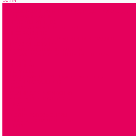
Войти
Каталог товаров
ГОТОВЫЕ РЕШЕНИЯ ИГРУШКИ ДЛЯ ДЕТСКОГО САДА
STEM ОБРАЗОВАНИЕ
КОМПЛЕКТЫ РППС ДОО
ЭМОЦИОНАЛЬНЫЙ ИНТЕЛЛЕКТ
РАННЕЕ РАЗВИТИЕ
ГОРКИ С ШАРИКАМИ, ЛАБИРИНТЫ, ВКЛАДЫШИ
ШНУРОВКИ, ЦЕПОЧКИ
РАМКИ-ВКЛАДЫШИ, ВКЛАДЫШИ
КОНСТРУКТОРЫ И СТРОИТЕЛЬНЫЕ НАБОРЫ
ПОЛИДРОН
ДЕРЕВЯННЫЕ
ПЛАСТМАССОВЫЕ
ОБОРУДОВАНИЕ ГРУПП для детей от 1 года
КРОВАТИ МАТРАЦЫ КПБ
ХОДУНКИ
СТУЛЬЧИК ДЛЯ КОРМЛЕНИЯ
КАБИНЕТЫ СПЕЦИАЛИСТОВ
ПСИХОЛОГ
ЛОГОПЕД
СЮЖЕТНО-РОЛЕВЫЕ ИГРЫ
КУКЛЫ и ОДЕЖДА ДЛЯ КУКОЛ
КОЛЯСКИ
КРОВАТКИ И ЛЮЛЬКИ для кукол