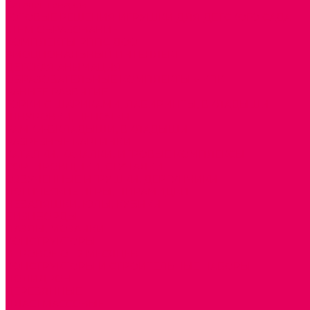
Каталог товаров
ГОТОВЫЕ РЕШЕНИЯ ИГРУШКИ ДЛЯ ДЕТСКОГО САДА
STEM ОБРАЗОВАНИЕ
КОМПЛЕКТЫ РППС ДОО
ЭМОЦИОНАЛЬНЫЙ ИНТЕЛЛЕКТ
ДЕТСКАЯ АНИМАЦИЯ
ОБРАЗОВАТЕЛЬНЫЕ КОМПЛЕКТЫ + КПК
РАННЕЕ РАЗВИТИЕ
ГОРКИ С ШАРИКАМИ, ЛАБИРИНТЫ, ВКЛАДЫШИ
ШНУРОВКИ, ЦЕПОЧКИ
РАМКИ-ВКЛАДЫШИ, ВКЛАДЫШИ
РАЗРЕЗНЫЕ КАРТИНКИ
КАТАЛКИ, КАЧАЛКИ, ИГРОВЫЕ КОМПЛЕКСЫ
СОРТИРОВЩИКИ, СТУЧАЛКИ
ОЗВУЧЕННЫЕ ИГРУШКИ, ДЕРГУНЧИКИ
ЛОГИЧЕСКИЕ ИГРЫ, ПИРАМИДКИ
НЕВАЛЯШКИ, ЮЛЫ, КУБИКИ
БИЗИБОРДЫ
ПАЗЛЫ, МОЗАИКИ
КОНСТРУКТОРЫ
ИГРОВОЕ ОТ 2 МЕСЯЦЕВ
КОНСТРУКТОРЫ И СТРОИТЕЛЬНЫЕ НАБОРЫ
ПОЛИДРОН
ДЕРЕВЯННЫЕ
ПЛАСТМАССОВЫЕ