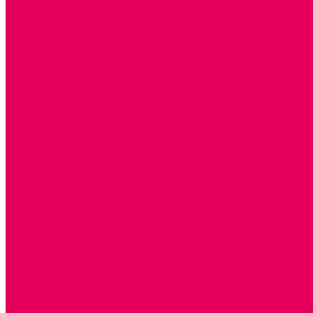
ТЕАТРАЛИЗОВАННАЯ ДЕЯТЕЛЬНОСТЬ
МУЗЫКАЛЬНЫЕ ИНСТРУМЕНТЫ
ПАЛЬЧИКОВЫЕ КУКЛЫ и ПОДСТАВКИ ДЛЯ НИХ
ПЕРЧАТОЧНЫЕ КУКЛЫ и ПОДСТАВКИ ДЛЯ НИХ
ОБРАЗОВАТЕЛЬНО-ВОСПИТАТЕЛЬНЫЕ ИГРЫ И ИГРУШК
ИГРЫ НИКИТИНА
МОЗАИКИ И КУБИКИ С КАРТИНКАМИ И СХЕМАМИ
ДОСУГОВЫЕ ИГРЫ И ГОЛОВОЛОМКИ
СПОРТИВНОЕ ОБОРУДОВАНИЕ и ИНВЕНТАРЬ
ОБОРУДОВАНИЕ ДЛЯ БАССЕЙНОВ
МЯГКИЕ МОДУЛИ
ОБРУЧИ, СКАКАЛКИ, ПАЛКИ, ЛЕНТЫ, МЯЧИ
МЕБЕЛЬ ДОУ
БАНКЕТКИ, СКАМЕЙКИ, ЗЕРКАЛА, РОСТОМЕРЫ
СТОЛЫ для ЖЕЛЕЗНОЙ ДОРОГИ
ИГРОВАЯ МЕБЕЛЬ
КРУПНОГАБАРИТНОЕ ИГРОВОЕ ОБОРУДОВАНИЕ
ДИДАКТИЧЕСКИЕ, НАПОЛЬНЫЕ ИГРУШКИ и КОВРИКИ
ДОМА
ГОРКИ
СЕНСОРНАЯ КОМНАТА
МЯГКАЯ СРЕДА
СВЕТОВЫЕ ПРИБОРЫ
ДОПОЛНИТЕЛЬНО
НАЦИОНАЛЬНЫЕ ПРОЕКТЫ