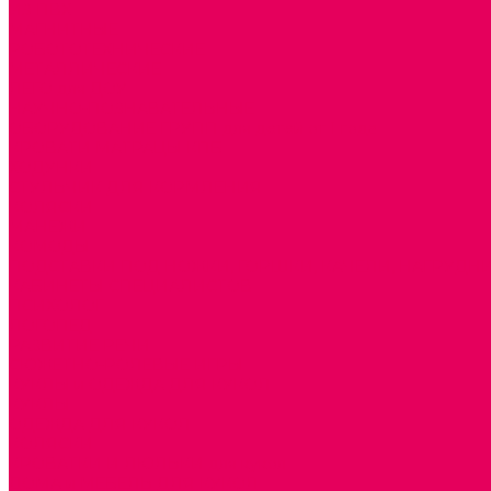
ИЗ ПВХ
МАГНИТНЫЕ
РОБОТОТЕХНИЧЕСКИЕ
МЕТАЛЛИЧЕСКИЕ
ЛЕГО для ДОУ
НАУЧНО-ПОЗНАВАТЕЛЬНЫЕ
ОБОРУДОВАНИЕ ГРУПП для детей от 1 года
КРОВАТИ МАТРАЦЫ КПБ
ХОДУНКИ
СТУЛЬЧИК ДЛЯ КОРМЛЕНИЯ
КОЛЯСКИ
МАНЕЖИ
КОМОДЫ
ПОДСТАВКИ ПОД НОЖКИ, ГОРШКИ, КАЧЕЛИ, НАГРУДН
КАБИНЕТЫ СПЕЦИАЛИСТОВ
ПСИХОЛОГ
ЛОГОПЕД
РАЗВИТИЕ РЕЧИ
СЮЖЕТНО-РОЛЕВЫЕ ИГРЫ
КУКЛЫ и ОДЕЖДА ДЛЯ КУКОЛ
КУКЛЫ
ОДЕЖДА ДЛЯ КУКОЛ
КОЛЯСКИ
КРОВАТКИ И ЛЮЛЬКИ для кукол
ДОМА и МЕБЕЛЬ ДЛЯ КУКОЛ