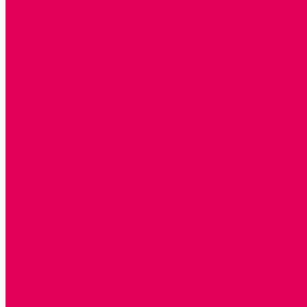
ЭКОЛОГИЯ
ПАТРИОТИЧЕСКОЕ ВОСПИТАНИЕ
РОДНАЯ ИГРУШКА
Работа с юр.лицами
Работа с ДОУ
Работа с ИП и ООО
Методическая поддержка
Блог
Учебно-методический центр ФИСО
Модульная программа СТЕМ
Образовательный портал Элтиленд
Комплекты для дооснащения РППС в ДОО
Помощь
Доставка
Обмен и возврат
Оплата
Скачать Мультстудию
Скачать каталоги
О компании
Контакты
Готовые решения
Политика конфиденциальности
Отзывы
Сертификаты
...