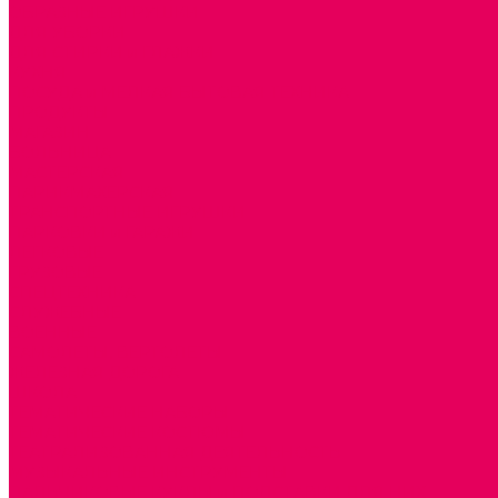
ОБРАЗНЫЕ ИГРУШКИ
ДЛЯ УБОРКИ
ДЛЯ СТИРКИ и ГЛАЖКИ
КУХНЯ
ПОСУДА и МЕЛКАЯ БЫТОВАЯ ТЕХНИКА
ПРОДУКТЫ
МАГАЗИН
БОЛЬНИЦА
МАСТЕРСКАЯ
ПАРИКМАХЕРСКАЯ
ТРАНСПОРТНЫЕ ИГРУШКИ
ПАРКОВКИ и ГАРАЖИ
ЛЕГКОВЫЕ
ГРУЗОВЫЕ
СПЕЦТЕХНИКА
СЛУЖЕБНЫЕ
ВОЕННЫЕ
САМОЛЕТЫ, ВЕРТОЛЕТЫ
ЖЕЛЕЗНАЯ ДОРОГА
ШКОЛА
ТЕМАТИЧЕСКИЕ НАБОРЫ
ТЕМАТИЧЕСКИЕ КОСТЮМЫ
ТЕАТРАЛИЗОВАННАЯ ДЕЯТЕЛЬНОСТЬ
МУЗЫКАЛЬНЫЕ ИНСТРУМЕНТЫ
ПАЛЬЧИКОВЫЕ КУКЛЫ и ПОДСТАВКИ ДЛЯ НИХ