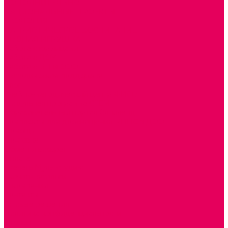
ДОПОЛНИТЕЛЬНО
НАЦИОНАЛЬНЫЕ ПРОЕКТЫ
ЭКОЛОГИЯ
ПАТРИОТИЧЕСКОЕ ВОСПИТАНИЕ
РОДНАЯ ИГРУШКА
Работа с юр.лицами
Работа с ДОУ
Работа с ИП и ООО
Методическая поддержка
Блог
Учебно-методический центр ФИСО
Модульная программа СТЕМ
Образовательный портал Элтиленд
Комплекты для дооснащения РППС в ДОО
Помощь
Доставка
Обмен и возврат
Оплата
Скачать Мультстудию
Скачать каталоги
О компании
Контакты
Готовые решения
Политика конфиденциальности
Отзывы