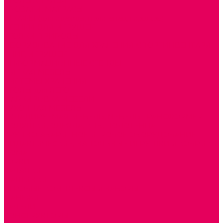
СТОЛЫ, СТУЛЬЯ
КРОВАТИ, МАТРАСЫ
ШКАФЫ (для одежды, полотенец, горшков)
СТЕНКИ ДЛЯ ИГРУШЕК
УГОЛКИ ПРИРОДЫ
ОБОРУДОВАНИЕ ДЛЯ ХРАНЕНИЯ СПОРТИНВЕНТАРЯ,
КНИГ, ИГРУШЕК
ИНФОРМАЦИОННЫЕ СТЕНДЫ
МЯГКАЯ МЕБЕЛЬ
СИСТЕМЫ ХРАНЕНИЯ
СТОЛЫ для ЛЕГО
МАРКИРОВКА МЕБЕЛИ
КУХОННАЯ МЕБЕЛЬ
СКЛАДИРУЕМАЯ МЕБЕЛЬ, МЕБЕЛЬ ТРАНСФОРМЕР
ПОДУШКИ, ОДЕЯЛА, КПБ, ПОЛОТЕНЦА
КРУПНОГАБАРИТНОЕ ИГРОВОЕ ОБОРУДОВАНИЕ
ДИДАКТИЧЕСКИЕ, НАПОЛЬНЫЕ ИГРУШКИ и КОВРИКИ
ДОМА
ГОРКИ
КАЧАЛКИ
МАШИНКИ
ИГРОВЫЕ КОМПЛЕКСЫ и НАБОРЫ
МАНЕЖИ
КАЧЕЛИ
КОНСТРУКТОРЫ