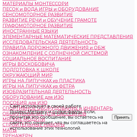
МАТЕРИАЛЫ МОНТЕССОРИ
ПЕСОК и ВОДА ИГРЫ и ОБОРУДОВАНИЕ
СЕНСОМОТОРНОЕ РАЗВИТИЕ
РАЗВИТИЕ РЕЧИ и ОБУЧЕНИЕ ГРАМОТЕ
ГРАФОМОТОРНОЕ РАЗВИТИЕ
ИНОСТРАННЫЕ ЯЗЫКИ
ЭЛЕМЕНТАРНЫЕ МАТЕМАТИЧЕСКИЕ ПРЕДСТАВЛЕНИЯ
ИССЛЕДОВАТЕЛЬСКАЯ ДЕЯТЕЛЬНОСТЬ
ПРАВИЛА ДОРОЖНОГО ДВИЖЕНИЯ и ОБЖ
ОЗНАКОМЛЕНИЕ С СОЛНЕЧНОЙ СИСТЕМОЙ
СОЦИАЛЬНОЕ ВОСПИТАНИЕ
ИГРЫ ВОСКОБОВИЧА
ПОДГОТОВКА К ШКОЛЕ
ОКРУЖАЮЩИЙ МИР
ИГРЫ НА ЛИПУЧКАХ из ПЛАСТИКА
ИГРЫ НА ЛИПУЧКАХ из ФЕТРА
ИЗОБРАЗИТЕЛЬНАЯ ДЕЯТЕЛЬНОСТЬ
ОБОРУДОВАНИЕ для ИЗО
ПОСОБИЯ для ИЗО
Сайт использует в своей работе
СПОРТИВНОЕ ОБОРУДОВАНИЕ и ИНВЕНТАРЬ
Яндекс.Метрику
и
cookie-файлы
. Если,
ОБОРУДОВАНИЕ ДЛЯ БАССЕЙНОВ
прочитав это сообщение, вы остаетесь на
Принять
МЯГКИЕ МОДУЛИ
сайте, это означает, что вы соглашаетесь на
СТРОИТЕЛЬНЫЕ НАБОРЫ
использование этих технологий.
МАТЫ
ТРЕНАЖЕРЫ