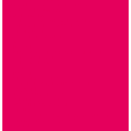
ИЗОБРАЗИТЕЛЬНАЯ ДЕЯТЕЛЬНОСТЬ
ОБОРУДОВАНИЕ для ИЗО
ПОСОБИЯ для ИЗО
СПОРТИВНОЕ ОБОРУДОВАНИЕ и ИНВЕНТАРЬ
ОБОРУДОВАНИЕ ДЛЯ БАССЕЙНОВ
МЯГКИЕ МОДУЛИ
СТРОИТЕЛЬНЫЕ НАБОРЫ
МАТЫ
ТРЕНАЖЕРЫ
ОБРУЧИ, СКАКАЛКИ, ПАЛКИ, ЛЕНТЫ, МЯЧИ
СПОРТИВНЫЙ ИНВЕНТРЬ
СПОРТИВНЫЕ ИГРЫ
ИНВЕНТАРЬ
ТРЕНАЖЕРЫ
БАЛАНСИРЫ и ЛЕСЕНКИ
СПОРТКОМПЛЕКСЫ, ШВЕДСКИЕ СТЕНКИ,
СКАЛОДРОМЫ
СКАМЬИ ГИМНАСТИЧЕСКИЕ
ТАКТИЛЬНЫЕ ДОРОЖКИ
ВЕЛОСИПЕДЫ И САМОКАТЫ
МЕБЕЛЬ ДОУ
БАНКЕТКИ, СКАМЕЙКИ, ЗЕРКАЛА, РОСТОМЕРЫ
СТОЛЫ для ЖЕЛЕЗНОЙ ДОРОГИ
ИГРОВАЯ МЕБЕЛЬ