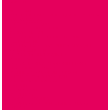
Сертификаты
...
Каталог товаров
ГОТОВЫЕ РЕШЕНИЯ ИГРУШКИ ДЛЯ ДЕТСКОГО САДА
STEM ОБРАЗОВАНИЕ
КОМПЛЕКТЫ РППС ДОО
ЭМОЦИОНАЛЬНЫЙ ИНТЕЛЛЕКТ
ДЕТСКАЯ АНИМАЦИЯ
ОБРАЗОВАТЕЛЬНЫЕ КОМПЛЕКТЫ + КПК
РАННЕЕ РАЗВИТИЕ
ГОРКИ С ШАРИКАМИ, ЛАБИРИНТЫ, ВКЛАДЫШИ
ШНУРОВКИ, ЦЕПОЧКИ
РАМКИ-ВКЛАДЫШИ, ВКЛАДЫШИ
РАЗРЕЗНЫЕ КАРТИНКИ
КАТАЛКИ, КАЧАЛКИ, ИГРОВЫЕ КОМПЛЕКСЫ
СОРТИРОВЩИКИ, СТУЧАЛКИ
ОЗВУЧЕННЫЕ ИГРУШКИ, ДЕРГУНЧИКИ
ЛОГИЧЕСКИЕ ИГРЫ, ПИРАМИДКИ
НЕВАЛЯШКИ, ЮЛЫ, КУБИКИ
БИЗИБОРДЫ
ПАЗЛЫ, МОЗАИКИ
КОНСТРУКТОРЫ
ИГРОВОЕ ОТ 2 МЕСЯЦЕВ
КОНСТРУКТОРЫ И СТРОИТЕЛЬНЫЕ НАБОРЫ
ПОЛИДРОН