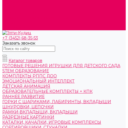
О компании
Контакты
Готовые решения
Политика конфиденциальности
Отзывы
Сертификаты
+7 (3452) 68-35-53
Заказать звонок
Каталог товаров
ГОТОВЫЕ РЕШЕНИЯ ИГРУШКИ ДЛЯ ДЕТСКОГО САДА
STEM ОБРАЗОВАНИЕ
КОМПЛЕКТЫ РППС ДОО
ЭМОЦИОНАЛЬНЫЙ ИНТЕЛЛЕКТ
ДЕТСКАЯ АНИМАЦИЯ
ОБРАЗОВАТЕЛЬНЫЕ КОМПЛЕКТЫ + КПК
РАННЕЕ РАЗВИТИЕ
ГОРКИ С ШАРИКАМИ, ЛАБИРИНТЫ, ВКЛАДЫШИ
ШНУРОВКИ, ЦЕПОЧКИ
РАМКИ-ВКЛАДЫШИ, ВКЛАДЫШИ
РАЗРЕЗНЫЕ КАРТИНКИ
КАТАЛКИ, КАЧАЛКИ, ИГРОВЫЕ КОМПЛЕКСЫ
СОРТИРОВЩИКИ, СТУЧАЛКИ