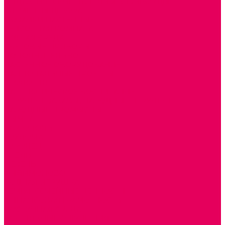
ДИДАКТИЧЕСКИЕ ПАНЕЛИ и БИЗИБОРДЫ
ЭЛЕМЕНТЫ ДЕКОРА
МОЗАИКИ НАСТЕННЫЕ
СЕНСОРНАЯ КОМНАТА
МЯГКАЯ СРЕДА
СВЕТОВЫЕ ПРИБОРЫ
ДОПОЛНИТЕЛЬНО
НАСТЕННОЕ ОБОРУДОВАНИЕ
НАЦИОНАЛЬНЫЕ ПРОЕКТЫ
ЭКОЛОГИЯ
ПАТРИОТИЧЕСКОЕ ВОСПИТАНИЕ
ИГРУШКИ-ЗАБАВЫ, НАРОДНЫЕ ИГРУШКИ
НАРОДНЫЕ ПРОМЫСЛЫ
ДЫМКА
КАРГОПОЛЬ
ХОХЛОМА
ГОРОДЕЦ
ГЖЕЛЬ
МЕЗЕНЬ
ФИЛИМОНОВО
РОДНАЯ ИГРУШКА
СЕМЬЯ. СЕМЕЙНЫЕ ЦЕННОСТИ.
ФИНАНСОВАЯ ГРАМОТНОСТЬ
ДОСТУПНАЯ СРЕДА
ТАКТИЛЬНЫЕ ОЩУЩЕНИЯ