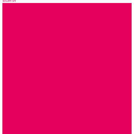
Войти
Каталог товаров
ГОТОВЫЕ РЕШЕНИЯ ИГРУШКИ ДЛЯ ДЕТСКОГО САДА
STEM ОБРАЗОВАНИЕ
КОМПЛЕКТЫ РППС ДОО
ЭМОЦИОНАЛЬНЫЙ ИНТЕЛЛЕКТ
РАННЕЕ РАЗВИТИЕ
ГОРКИ С ШАРИКАМИ, ЛАБИРИНТЫ, ВКЛАДЫШИ
ШНУРОВКИ, ЦЕПОЧКИ
РАМКИ-ВКЛАДЫШИ, ВКЛАДЫШИ
КОНСТРУКТОРЫ И СТРОИТЕЛЬНЫЕ НАБОРЫ
ПОЛИДРОН
ДЕРЕВЯННЫЕ
ПЛАСТМАССОВЫЕ
ОБОРУДОВАНИЕ ГРУПП для детей от 1 года
КРОВАТИ МАТРАЦЫ КПБ
ХОДУНКИ
СТУЛЬЧИК ДЛЯ КОРМЛЕНИЯ
КАБИНЕТЫ СПЕЦИАЛИСТОВ
ПСИХОЛОГ
ЛОГОПЕД
СЮЖЕТНО-РОЛЕВЫЕ ИГРЫ
КУКЛЫ и ОДЕЖДА ДЛЯ КУКОЛ
КОЛЯСКИ
КРОВАТКИ И ЛЮЛЬКИ для кукол