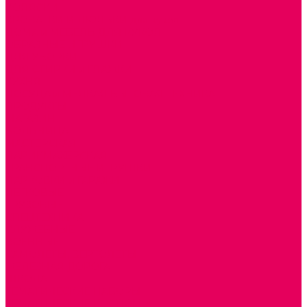
КОЛЯСКИ
КРОВАТКИ И ЛЮЛЬКИ для кукол
ДОМА и МЕБЕЛЬ ДЛЯ КУКОЛ
ОБРАЗНЫЕ ИГРУШКИ
ДЛЯ УБОРКИ
ДЛЯ СТИРКИ и ГЛАЖКИ
КУХНЯ
ПОСУДА и МЕЛКАЯ БЫТОВАЯ ТЕХНИКА
ПРОДУКТЫ
МАГАЗИН
БОЛЬНИЦА
МАСТЕРСКАЯ
ПАРИКМАХЕРСКАЯ
ТРАНСПОРТНЫЕ ИГРУШКИ
ПАРКОВКИ и ГАРАЖИ
ЛЕГКОВЫЕ
ГРУЗОВЫЕ
СПЕЦТЕХНИКА
СЛУЖЕБНЫЕ
ВОЕННЫЕ
САМОЛЕТЫ, ВЕРТОЛЕТЫ
ЖЕЛЕЗНАЯ ДОРОГА
ШКОЛА
ТЕМАТИЧЕСКИЕ НАБОРЫ
ТЕМАТИЧЕСКИЕ КОСТЮМЫ