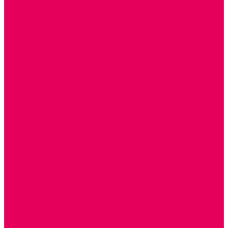
ТЕАТРАЛИЗОВАННАЯ ДЕЯТЕЛЬНОСТЬ
МУЗЫКАЛЬНЫЕ ИНСТРУМЕНТЫ
ПАЛЬЧИКОВЫЕ КУКЛЫ и ПОДСТАВКИ ДЛЯ НИХ
ПЕРЧАТОЧНЫЕ КУКЛЫ и ПОДСТАВКИ ДЛЯ НИХ
ШАГАЮЩИЙ ТЕАТР
ШАПОЧКИ
РОСТОВЫЕ КУКЛЫ
ТЕАТРАЛЬНЫЕ И ПРАЗДНИЧНО-КАРНАВАЛЬНЫЕ
КОСТЮМЫ
ДЕТСКИЕ
ВЗРОСЛЫЕ
УСЫ, БОРОДЫ, ПАРИКИ, АКСЕССУАРЫ
УГОЛКИ РЯЖЕНИЯ
ТЕАТР ТЕНЕЙ
ДЕКОРАЦИИ
НАСТОЛЬНЫЙ ТЕАТР
ТЕАТР МАГНИТНЫЙ
ТЕАТРАЛЬНЫЕ КУКЛЫ
ПЛАТКОВЫЕ КУКЛЫ
ШИРМЫ
НАСТОЛЬНЫЕ
НАПОЛЬНЫЕ
ОБРАЗОВАТЕЛЬНО-ВОСПИТАТЕЛЬНЫЕ ИГРЫ И
ИГРУШКИ, НАГЛЯДНО-ДИДАКТИЧЕСКИЙ и
РАЗДАТОЧНЫЙ МАТЕРИАЛ