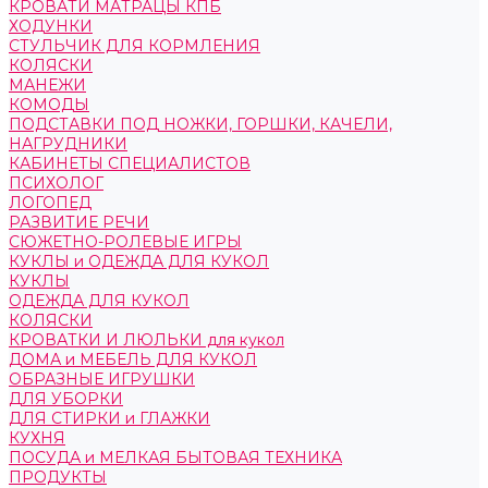
КРОВАТИ МАТРАЦЫ КПБ
ХОДУНКИ
СТУЛЬЧИК ДЛЯ КОРМЛЕНИЯ
КОЛЯСКИ
МАНЕЖИ
КОМОДЫ
ПОДСТАВКИ ПОД НОЖКИ, ГОРШКИ, КАЧЕЛИ,
НАГРУДНИКИ
КАБИНЕТЫ СПЕЦИАЛИСТОВ
ПСИХОЛОГ
ЛОГОПЕД
РАЗВИТИЕ РЕЧИ
СЮЖЕТНО-РОЛЕВЫЕ ИГРЫ
КУКЛЫ и ОДЕЖДА ДЛЯ КУКОЛ
КУКЛЫ
ОДЕЖДА ДЛЯ КУКОЛ
КОЛЯСКИ
КРОВАТКИ И ЛЮЛЬКИ для кукол
ДОМА и МЕБЕЛЬ ДЛЯ КУКОЛ
ОБРАЗНЫЕ ИГРУШКИ
ДЛЯ УБОРКИ
ДЛЯ СТИРКИ и ГЛАЖКИ
КУХНЯ
ПОСУДА и МЕЛКАЯ БЫТОВАЯ ТЕХНИКА
ПРОДУКТЫ