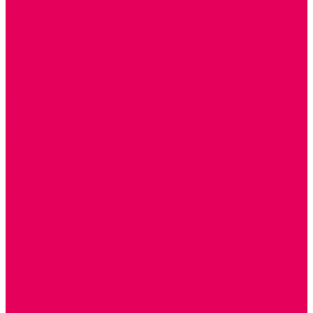
РЕАБИЛИТАЦИЯ
ЦИФРОВАЯ ОБРАЗОВАТЕЛЬНАЯ СРЕДА
ИНФОРМАЦИОННО-КОММУНИКАЦИОННЫЕ
ТЕХНОЛОГИИ
РОБОТОТЕХНИКА
НЕЙРОПИЛОТИРОВАНИЕ
ИСКУССТВЕННЫЙ ИНТЕЛЛЕКТ
АЛГОРИТМИКА В ДОУ
КОНСТРУИРОВАНИЕ И ПРОГРАММИРОВАНИЕ
РОБОТОТЕХНИКА ДЛЯ НАЧАЛЬНОЙ ШКОЛЫ
Работа с юр.лицами
Работа с ДОУ
Работа с ИП и ООО
Методическая поддержка
Блог
Учебно-методический центр ФИСО
Модульная программа СТЕМ
Образовательный портал Элтиленд
Комплекты для дооснащения РППС в ДОО
Помощь
Доставка
Обмен и возврат
Оплата
Скачать Мультстудию
Скачать каталоги