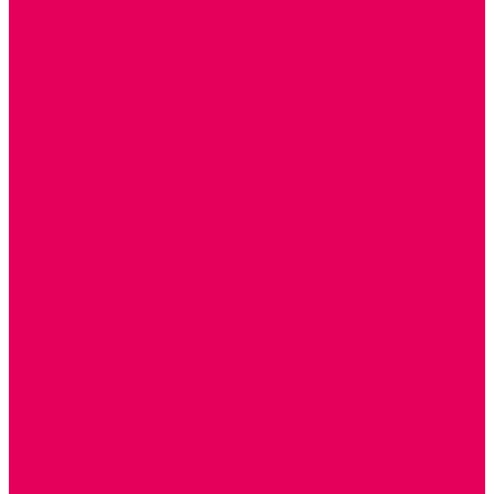
ДЕРЕВЯННЫЕ
ПЛАСТМАССОВЫЕ
ИЗ ПВХ
МАГНИТНЫЕ
РОБОТОТЕХНИЧЕСКИЕ
МЕТАЛЛИЧЕСКИЕ
ЛЕГО для ДОУ
НАУЧНО-ПОЗНАВАТЕЛЬНЫЕ
ОБОРУДОВАНИЕ ГРУПП для детей от 1 года
КРОВАТИ МАТРАЦЫ КПБ
ХОДУНКИ
СТУЛЬЧИК ДЛЯ КОРМЛЕНИЯ
КОЛЯСКИ
МАНЕЖИ
КОМОДЫ
ПОДСТАВКИ ПОД НОЖКИ, ГОРШКИ, КАЧЕЛИ,
НАГРУДНИКИ
КАБИНЕТЫ СПЕЦИАЛИСТОВ
ПСИХОЛОГ
ЛОГОПЕД
РАЗВИТИЕ РЕЧИ
СЮЖЕТНО-РОЛЕВЫЕ ИГРЫ
КУКЛЫ и ОДЕЖДА ДЛЯ КУКОЛ
КУКЛЫ
ОДЕЖДА ДЛЯ КУКОЛ