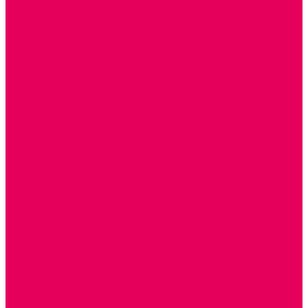
ИГРЫ НИКИТИНА
МОЗАИКИ И КУБИКИ С КАРТИНКАМИ И СХЕМАМИ
ДОСУГОВЫЕ ИГРЫ И ГОЛОВОЛОМКИ
ДОМИНО
ЛОТО
ШАХМАТЫ, ШАШКИ
ГОЛОВОЛОМКИ
НАПОЛЬНЫЕ
НАСТОЛЬНЫЕ
МАТЕРИАЛЫ МОНТЕССОРИ
ПЕСОК и ВОДА ИГРЫ и ОБОРУДОВАНИЕ
СЕНСОМОТОРНОЕ РАЗВИТИЕ
РАЗВИТИЕ РЕЧИ и ОБУЧЕНИЕ ГРАМОТЕ
ГРАФОМОТОРНОЕ РАЗВИТИЕ
ИНОСТРАННЫЕ ЯЗЫКИ
ЭЛЕМЕНТАРНЫЕ МАТЕМАТИЧЕСКИЕ ПРЕДСТАВЛЕНИЯ
ИССЛЕДОВАТЕЛЬСКАЯ ДЕЯТЕЛЬНОСТЬ
ПРАВИЛА ДОРОЖНОГО ДВИЖЕНИЯ и ОБЖ
ОЗНАКОМЛЕНИЕ С СОЛНЕЧНОЙ СИСТЕМОЙ
СОЦИАЛЬНОЕ ВОСПИТАНИЕ
ИГРЫ ВОСКОБОВИЧА
ПОДГОТОВКА К ШКОЛЕ
ОКРУЖАЮЩИЙ МИР
ИГРЫ НА ЛИПУЧКАХ из ПЛАСТИКА
ИГРЫ НА ЛИПУЧКАХ из ФЕТРА