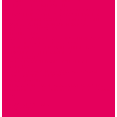
ТЕАТРАЛИЗОВАННАЯ ДЕЯТЕЛЬНОСТЬ
МУЗЫКАЛЬНЫЕ ИНСТРУМЕНТЫ
ПАЛЬЧИКОВЫЕ КУКЛЫ и ПОДСТАВКИ ДЛЯ НИХ
ПЕРЧАТОЧНЫЕ КУКЛЫ и ПОДСТАВКИ ДЛЯ НИХ
ОБРАЗОВАТЕЛЬНО-ВОСПИТАТЕЛЬНЫЕ ИГРЫ И
ИГРУШКИ, НАГЛЯДНО-ДИДАКТИЧЕСКИЙ и
РАЗДАТОЧНЫЙ МАТЕРИАЛ
ИГРЫ НИКИТИНА
МОЗАИКИ И КУБИКИ С КАРТИНКАМИ И СХЕМАМИ
ДОСУГОВЫЕ ИГРЫ И ГОЛОВОЛОМКИ
СПОРТИВНОЕ ОБОРУДОВАНИЕ и ИНВЕНТАРЬ
ОБОРУДОВАНИЕ ДЛЯ БАССЕЙНОВ
МЯГКИЕ МОДУЛИ
ОБРУЧИ, СКАКАЛКИ, ПАЛКИ, ЛЕНТЫ, МЯЧИ
МЕБЕЛЬ ДОУ
БАНКЕТКИ, СКАМЕЙКИ, ЗЕРКАЛА, РОСТОМЕРЫ
СТОЛЫ для ЖЕЛЕЗНОЙ ДОРОГИ
ИГРОВАЯ МЕБЕЛЬ
КРУПНОГАБАРИТНОЕ ИГРОВОЕ ОБОРУДОВАНИЕ
ДИДАКТИЧЕСКИЕ, НАПОЛЬНЫЕ ИГРУШКИ и КОВРИКИ
ДОМА
ГОРКИ
СЕНСОРНАЯ КОМНАТА
МЯГКАЯ СРЕДА
СВЕТОВЫЕ ПРИБОРЫ