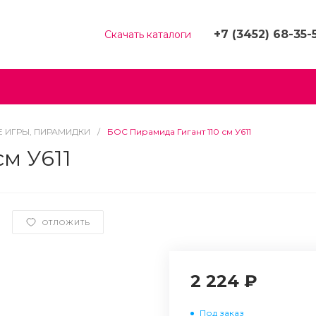
+7 (3452) 68-35-
) 455-15-10
Скачать каталоги
+7 (3452) 68-35-53
+7 (963) 455-15-10
г. Тюмень, ​Валерии
Гнаровской, д.12 к.4/2
Пн-Чт: 9:00-18:00
 ИГРЫ, ПИРАМИДКИ
/
БОС Пирамида Гигант 110 см У611
Пт: 9:00-17:00
Cб-Вс: Выходной
м У611
deti@vdmto.ru
ОТЛОЖИТЬ
2 224 ₽
Под заказ