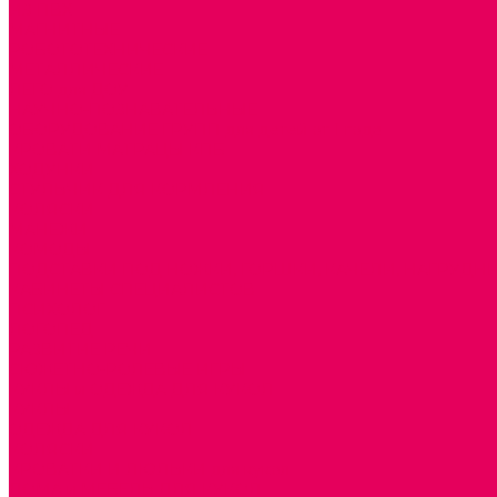
ИЗ ПВХ
МАГНИТНЫЕ
РОБОТОТЕХНИЧЕСКИЕ
МЕТАЛЛИЧЕСКИЕ
ЛЕГО для ДОУ
НАУЧНО-ПОЗНАВАТЕЛЬНЫЕ
ОБОРУДОВАНИЕ ГРУПП для детей от 1 года
КРОВАТИ МАТРАЦЫ КПБ
ХОДУНКИ
СТУЛЬЧИК ДЛЯ КОРМЛЕНИЯ
КОЛЯСКИ
МАНЕЖИ
КОМОДЫ
ПОДСТАВКИ ПОД НОЖКИ, ГОРШКИ, КАЧЕЛИ, НАГРУДН
КАБИНЕТЫ СПЕЦИАЛИСТОВ
ПСИХОЛОГ
ЛОГОПЕД
РАЗВИТИЕ РЕЧИ
СЮЖЕТНО-РОЛЕВЫЕ ИГРЫ
КУКЛЫ и ОДЕЖДА ДЛЯ КУКОЛ
КУКЛЫ
ОДЕЖДА ДЛЯ КУКОЛ
КОЛЯСКИ
КРОВАТКИ И ЛЮЛЬКИ для кукол
ДОМА и МЕБЕЛЬ ДЛЯ КУКОЛ