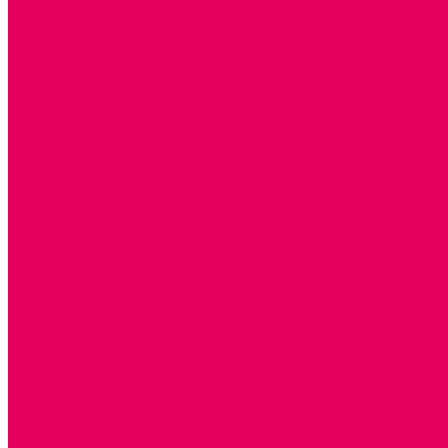
ЭКОЛОГИЯ
ПАТРИОТИЧЕСКОЕ ВОСПИТАНИЕ
РОДНАЯ ИГРУШКА
Работа с юр.лицами
Работа с ДОУ
Работа с ИП и ООО
Методическая поддержка
Блог
Учебно-методический центр ФИСО
Модульная программа СТЕМ
Образовательный портал Элтиленд
Комплекты для дооснащения РППС в ДОО
Помощь
Доставка
Обмен и возврат
Оплата
Скачать Мультстудию
Скачать каталоги
О компании
Контакты
Готовые решения
Политика конфиденциальности
Отзывы
Сертификаты
...