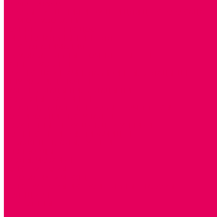
Каталог товаров
ГОТОВЫЕ РЕШЕНИЯ ИГРУШКИ ДЛЯ ДЕТСКОГО САДА
STEM ОБРАЗОВАНИЕ
КОМПЛЕКТЫ РППС ДОО
ЭМОЦИОНАЛЬНЫЙ ИНТЕЛЛЕКТ
ДЕТСКАЯ АНИМАЦИЯ
ОБРАЗОВАТЕЛЬНЫЕ КОМПЛЕКТЫ + КПК
РАННЕЕ РАЗВИТИЕ
ГОРКИ С ШАРИКАМИ, ЛАБИРИНТЫ, ВКЛАДЫШИ
ШНУРОВКИ, ЦЕПОЧКИ
РАМКИ-ВКЛАДЫШИ, ВКЛАДЫШИ
РАЗРЕЗНЫЕ КАРТИНКИ
КАТАЛКИ, КАЧАЛКИ, ИГРОВЫЕ КОМПЛЕКСЫ
СОРТИРОВЩИКИ, СТУЧАЛКИ
ОЗВУЧЕННЫЕ ИГРУШКИ, ДЕРГУНЧИКИ
ЛОГИЧЕСКИЕ ИГРЫ, ПИРАМИДКИ
НЕВАЛЯШКИ, ЮЛЫ, КУБИКИ
БИЗИБОРДЫ
ПАЗЛЫ, МОЗАИКИ
КОНСТРУКТОРЫ
ИГРОВОЕ ОТ 2 МЕСЯЦЕВ
КОНСТРУКТОРЫ И СТРОИТЕЛЬНЫЕ НАБОРЫ
ПОЛИДРОН
ДЕРЕВЯННЫЕ
ПЛАСТМАССОВЫЕ