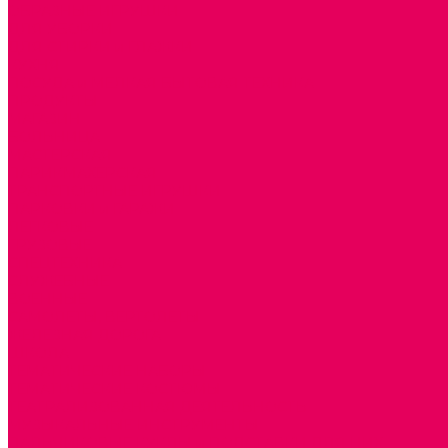
ОБРАЗНЫЕ ИГРУШКИ
ДЛЯ УБОРКИ
ДЛЯ СТИРКИ и ГЛАЖКИ
КУХНЯ
ПОСУДА и МЕЛКАЯ БЫТОВАЯ ТЕХНИКА
ПРОДУКТЫ
МАГАЗИН
БОЛЬНИЦА
МАСТЕРСКАЯ
ПАРИКМАХЕРСКАЯ
ТРАНСПОРТНЫЕ ИГРУШКИ
ПАРКОВКИ и ГАРАЖИ
ЛЕГКОВЫЕ
ГРУЗОВЫЕ
СПЕЦТЕХНИКА
СЛУЖЕБНЫЕ
ВОЕННЫЕ
САМОЛЕТЫ, ВЕРТОЛЕТЫ
ЖЕЛЕЗНАЯ ДОРОГА
ШКОЛА
ТЕМАТИЧЕСКИЕ НАБОРЫ
ТЕМАТИЧЕСКИЕ КОСТЮМЫ
ТЕАТРАЛИЗОВАННАЯ ДЕЯТЕЛЬНОСТЬ
МУЗЫКАЛЬНЫЕ ИНСТРУМЕНТЫ
ПАЛЬЧИКОВЫЕ КУКЛЫ и ПОДСТАВКИ ДЛЯ НИХ