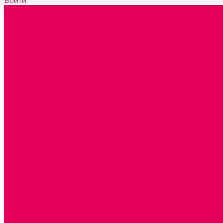
Войти
Каталог товаров
ГОТОВЫЕ РЕШЕНИЯ ИГРУШКИ ДЛЯ ДЕТСКОГО САДА
STEM ОБРАЗОВАНИЕ
КОМПЛЕКТЫ РППС ДОО
ЭМОЦИОНАЛЬНЫЙ ИНТЕЛЛЕКТ
РАННЕЕ РАЗВИТИЕ
ГОРКИ С ШАРИКАМИ, ЛАБИРИНТЫ, ВКЛАДЫШИ
ШНУРОВКИ, ЦЕПОЧКИ
РАМКИ-ВКЛАДЫШИ, ВКЛАДЫШИ
КОНСТРУКТОРЫ И СТРОИТЕЛЬНЫЕ НАБОРЫ
ПОЛИДРОН
ДЕРЕВЯННЫЕ
ПЛАСТМАССОВЫЕ
ОБОРУДОВАНИЕ ГРУПП для детей от 1 года
КРОВАТИ МАТРАЦЫ КПБ
ХОДУНКИ
СТУЛЬЧИК ДЛЯ КОРМЛЕНИЯ
КАБИНЕТЫ СПЕЦИАЛИСТОВ
ПСИХОЛОГ
ЛОГОПЕД
СЮЖЕТНО-РОЛЕВЫЕ ИГРЫ
КУКЛЫ и ОДЕЖДА ДЛЯ КУКОЛ
КОЛЯСКИ
КРОВАТКИ И ЛЮЛЬКИ для кукол