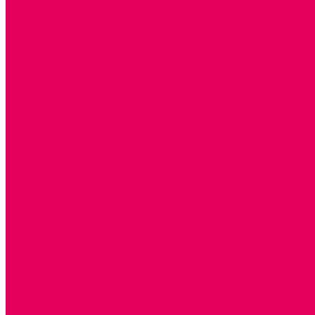
ТЕАТРАЛИЗОВАННАЯ ДЕЯТЕЛЬНОСТЬ
МУЗЫКАЛЬНЫЕ ИНСТРУМЕНТЫ
ПАЛЬЧИКОВЫЕ КУКЛЫ и ПОДСТАВКИ ДЛЯ НИХ
ПЕРЧАТОЧНЫЕ КУКЛЫ и ПОДСТАВКИ ДЛЯ НИХ
ОБРАЗОВАТЕЛЬНО-ВОСПИТАТЕЛЬНЫЕ ИГРЫ И ИГРУШК
ИГРЫ НИКИТИНА
МОЗАИКИ И КУБИКИ С КАРТИНКАМИ И СХЕМАМИ
ДОСУГОВЫЕ ИГРЫ И ГОЛОВОЛОМКИ
СПОРТИВНОЕ ОБОРУДОВАНИЕ и ИНВЕНТАРЬ
ОБОРУДОВАНИЕ ДЛЯ БАССЕЙНОВ
МЯГКИЕ МОДУЛИ
ОБРУЧИ, СКАКАЛКИ, ПАЛКИ, ЛЕНТЫ, МЯЧИ
МЕБЕЛЬ ДОУ
БАНКЕТКИ, СКАМЕЙКИ, ЗЕРКАЛА, РОСТОМЕРЫ
СТОЛЫ для ЖЕЛЕЗНОЙ ДОРОГИ
ИГРОВАЯ МЕБЕЛЬ
КРУПНОГАБАРИТНОЕ ИГРОВОЕ ОБОРУДОВАНИЕ
ДИДАКТИЧЕСКИЕ, НАПОЛЬНЫЕ ИГРУШКИ и КОВРИКИ
ДОМА
ГОРКИ
СЕНСОРНАЯ КОМНАТА
МЯГКАЯ СРЕДА
СВЕТОВЫЕ ПРИБОРЫ
ДОПОЛНИТЕЛЬНО
НАЦИОНАЛЬНЫЕ ПРОЕКТЫ