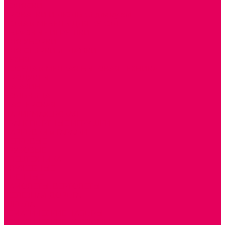
КОЛЯСКИ
КРОВАТКИ И ЛЮЛЬКИ для кукол
ДОМА и МЕБЕЛЬ ДЛЯ КУКОЛ
ОБРАЗНЫЕ ИГРУШКИ
ДЛЯ УБОРКИ
ДЛЯ СТИРКИ и ГЛАЖКИ
КУХНЯ
ПОСУДА и МЕЛКАЯ БЫТОВАЯ ТЕХНИКА
ПРОДУКТЫ
МАГАЗИН
БОЛЬНИЦА
МАСТЕРСКАЯ
ПАРИКМАХЕРСКАЯ
ТРАНСПОРТНЫЕ ИГРУШКИ
ПАРКОВКИ и ГАРАЖИ
ЛЕГКОВЫЕ
ГРУЗОВЫЕ
СПЕЦТЕХНИКА
СЛУЖЕБНЫЕ
ВОЕННЫЕ
САМОЛЕТЫ, ВЕРТОЛЕТЫ
ЖЕЛЕЗНАЯ ДОРОГА
ШКОЛА
ТЕМАТИЧЕСКИЕ НАБОРЫ
ТЕМАТИЧЕСКИЕ КОСТЮМЫ