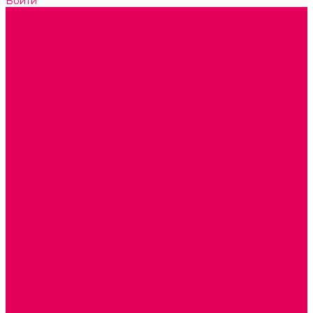
Войти
Каталог товаров
ГОТОВЫЕ РЕШЕНИЯ ИГРУШКИ ДЛЯ ДЕТСКОГО САДА
STEM ОБРАЗОВАНИЕ
КОМПЛЕКТЫ РППС ДОО
ЭМОЦИОНАЛЬНЫЙ ИНТЕЛЛЕКТ
РАННЕЕ РАЗВИТИЕ
ГОРКИ С ШАРИКАМИ, ЛАБИРИНТЫ, ВКЛАДЫШИ
ШНУРОВКИ, ЦЕПОЧКИ
РАМКИ-ВКЛАДЫШИ, ВКЛАДЫШИ
КОНСТРУКТОРЫ И СТРОИТЕЛЬНЫЕ НАБОРЫ
ПОЛИДРОН
ДЕРЕВЯННЫЕ
ПЛАСТМАССОВЫЕ
ОБОРУДОВАНИЕ ГРУПП для детей от 1 года
КРОВАТИ МАТРАЦЫ КПБ
ХОДУНКИ
СТУЛЬЧИК ДЛЯ КОРМЛЕНИЯ
КАБИНЕТЫ СПЕЦИАЛИСТОВ
ПСИХОЛОГ
ЛОГОПЕД
СЮЖЕТНО-РОЛЕВЫЕ ИГРЫ
КУКЛЫ и ОДЕЖДА ДЛЯ КУКОЛ
КОЛЯСКИ
КРОВАТКИ И ЛЮЛЬКИ для кукол