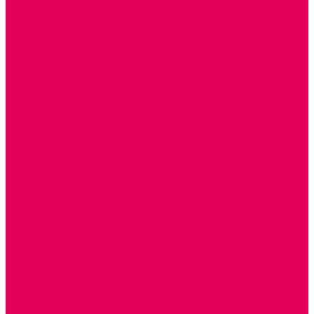
Сертификаты
...
Каталог товаров
ГОТОВЫЕ РЕШЕНИЯ ИГРУШКИ ДЛЯ ДЕТСКОГО САДА
STEM ОБРАЗОВАНИЕ
КОМПЛЕКТЫ РППС ДОО
ЭМОЦИОНАЛЬНЫЙ ИНТЕЛЛЕКТ
ДЕТСКАЯ АНИМАЦИЯ
ОБРАЗОВАТЕЛЬНЫЕ КОМПЛЕКТЫ + КПК
РАННЕЕ РАЗВИТИЕ
ГОРКИ С ШАРИКАМИ, ЛАБИРИНТЫ, ВКЛАДЫШИ
ШНУРОВКИ, ЦЕПОЧКИ
РАМКИ-ВКЛАДЫШИ, ВКЛАДЫШИ
РАЗРЕЗНЫЕ КАРТИНКИ
КАТАЛКИ, КАЧАЛКИ, ИГРОВЫЕ КОМПЛЕКСЫ
СОРТИРОВЩИКИ, СТУЧАЛКИ
ОЗВУЧЕННЫЕ ИГРУШКИ, ДЕРГУНЧИКИ
ЛОГИЧЕСКИЕ ИГРЫ, ПИРАМИДКИ
НЕВАЛЯШКИ, ЮЛЫ, КУБИКИ
БИЗИБОРДЫ
ПАЗЛЫ, МОЗАИКИ
КОНСТРУКТОРЫ
ИГРОВОЕ ОТ 2 МЕСЯЦЕВ
КОНСТРУКТОРЫ И СТРОИТЕЛЬНЫЕ НАБОРЫ
ПОЛИДРОН