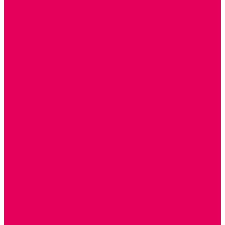
ТЕАТРАЛИЗОВАННАЯ ДЕЯТЕЛЬНОСТЬ
МУЗЫКАЛЬНЫЕ ИНСТРУМЕНТЫ
ПАЛЬЧИКОВЫЕ КУКЛЫ и ПОДСТАВКИ ДЛЯ НИХ
ПЕРЧАТОЧНЫЕ КУКЛЫ и ПОДСТАВКИ ДЛЯ НИХ
ОБРАЗОВАТЕЛЬНО-ВОСПИТАТЕЛЬНЫЕ ИГРЫ И
ИГРУШКИ, НАГЛЯДНО-ДИДАКТИЧЕСКИЙ и
РАЗДАТОЧНЫЙ МАТЕРИАЛ
ИГРЫ НИКИТИНА
МОЗАИКИ И КУБИКИ С КАРТИНКАМИ И СХЕМАМИ
ДОСУГОВЫЕ ИГРЫ И ГОЛОВОЛОМКИ
СПОРТИВНОЕ ОБОРУДОВАНИЕ и ИНВЕНТАРЬ
ОБОРУДОВАНИЕ ДЛЯ БАССЕЙНОВ
МЯГКИЕ МОДУЛИ
ОБРУЧИ, СКАКАЛКИ, ПАЛКИ, ЛЕНТЫ, МЯЧИ
МЕБЕЛЬ ДОУ
БАНКЕТКИ, СКАМЕЙКИ, ЗЕРКАЛА, РОСТОМЕРЫ
СТОЛЫ для ЖЕЛЕЗНОЙ ДОРОГИ
ИГРОВАЯ МЕБЕЛЬ
КРУПНОГАБАРИТНОЕ ИГРОВОЕ ОБОРУДОВАНИЕ
ДИДАКТИЧЕСКИЕ, НАПОЛЬНЫЕ ИГРУШКИ и КОВРИКИ
ДОМА
ГОРКИ
СЕНСОРНАЯ КОМНАТА
МЯГКАЯ СРЕДА
СВЕТОВЫЕ ПРИБОРЫ