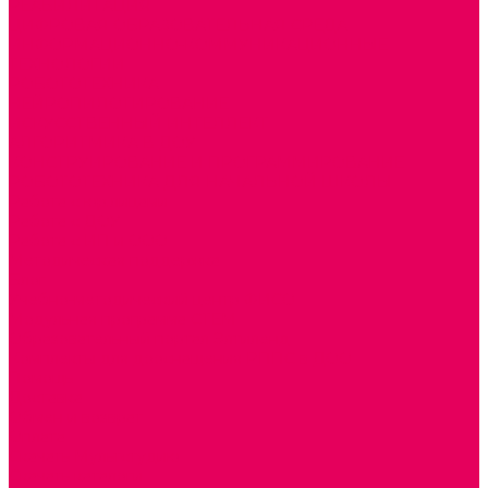
РЕАБИЛИТАЦИЯ
ЦИФРОВАЯ ОБРАЗОВАТЕЛЬНАЯ СРЕДА
ИНФОРМАЦИОННО-КОММУНИКАЦИОННЫЕ
ТЕХНОЛОГИИ
РОБОТОТЕХНИКА
НЕЙРОПИЛОТИРОВАНИЕ
ИСКУССТВЕННЫЙ ИНТЕЛЛЕКТ
АЛГОРИТМИКА В ДОУ
КОНСТРУИРОВАНИЕ И ПРОГРАММИРОВАНИЕ
РОБОТОТЕХНИКА ДЛЯ НАЧАЛЬНОЙ ШКОЛЫ
Работа с юр.лицами
Работа с ДОУ
Работа с ИП и ООО
Методическая поддержка
Блог
Учебно-методический центр ФИСО
Модульная программа СТЕМ
Образовательный портал Элтиленд
Комплекты для дооснащения РППС в ДОО
Помощь
Доставка
Обмен и возврат
Оплата
Скачать Мультстудию
Скачать каталоги