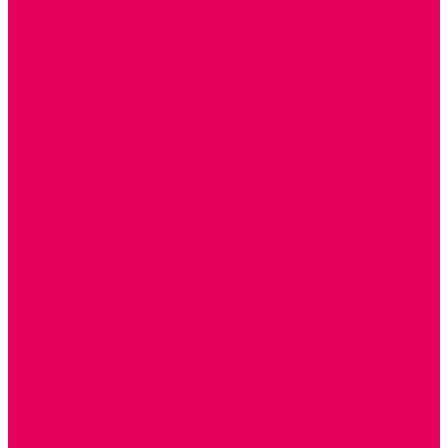
ДОПОЛНИТЕЛЬНО
НАЦИОНАЛЬНЫЕ ПРОЕКТЫ
ЭКОЛОГИЯ
ПАТРИОТИЧЕСКОЕ ВОСПИТАНИЕ
РОДНАЯ ИГРУШКА
Работа с юр.лицами
Работа с ДОУ
Работа с ИП и ООО
Методическая поддержка
Блог
Учебно-методический центр ФИСО
Модульная программа СТЕМ
Образовательный портал Элтиленд
Комплекты для дооснащения РППС в ДОО
Помощь
Доставка
Обмен и возврат
Оплата
Скачать Мультстудию
Скачать каталоги
О компании
Контакты
Готовые решения
Политика конфиденциальности
Отзывы