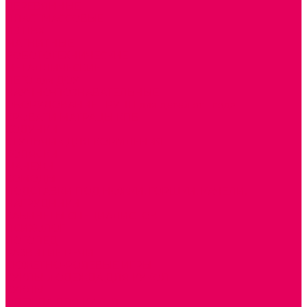
ДЕРЕВЯННЫЕ
ПЛАСТМАССОВЫЕ
ИЗ ПВХ
МАГНИТНЫЕ
РОБОТОТЕХНИЧЕСКИЕ
МЕТАЛЛИЧЕСКИЕ
ЛЕГО для ДОУ
НАУЧНО-ПОЗНАВАТЕЛЬНЫЕ
ОБОРУДОВАНИЕ ГРУПП для детей от 1 года
КРОВАТИ МАТРАЦЫ КПБ
ХОДУНКИ
СТУЛЬЧИК ДЛЯ КОРМЛЕНИЯ
КОЛЯСКИ
МАНЕЖИ
КОМОДЫ
ПОДСТАВКИ ПОД НОЖКИ, ГОРШКИ, КАЧЕЛИ,
НАГРУДНИКИ
КАБИНЕТЫ СПЕЦИАЛИСТОВ
ПСИХОЛОГ
ЛОГОПЕД
РАЗВИТИЕ РЕЧИ
СЮЖЕТНО-РОЛЕВЫЕ ИГРЫ
КУКЛЫ и ОДЕЖДА ДЛЯ КУКОЛ
КУКЛЫ
ОДЕЖДА ДЛЯ КУКОЛ