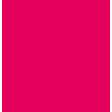
ИЗОБРАЗИТЕЛЬНАЯ ДЕЯТЕЛЬНОСТЬ
ОБОРУДОВАНИЕ для ИЗО
ПОСОБИЯ для ИЗО
СПОРТИВНОЕ ОБОРУДОВАНИЕ и ИНВЕНТАРЬ
ОБОРУДОВАНИЕ ДЛЯ БАССЕЙНОВ
МЯГКИЕ МОДУЛИ
СТРОИТЕЛЬНЫЕ НАБОРЫ
МАТЫ
ТРЕНАЖЕРЫ
ОБРУЧИ, СКАКАЛКИ, ПАЛКИ, ЛЕНТЫ, МЯЧИ
СПОРТИВНЫЙ ИНВЕНТРЬ
СПОРТИВНЫЕ ИГРЫ
ИНВЕНТАРЬ
ТРЕНАЖЕРЫ
БАЛАНСИРЫ и ЛЕСЕНКИ
СПОРТКОМПЛЕКСЫ, ШВЕДСКИЕ СТЕНКИ,
СКАЛОДРОМЫ
СКАМЬИ ГИМНАСТИЧЕСКИЕ
ТАКТИЛЬНЫЕ ДОРОЖКИ
ВЕЛОСИПЕДЫ И САМОКАТЫ
МЕБЕЛЬ ДОУ
БАНКЕТКИ, СКАМЕЙКИ, ЗЕРКАЛА, РОСТОМЕРЫ
СТОЛЫ для ЖЕЛЕЗНОЙ ДОРОГИ
ИГРОВАЯ МЕБЕЛЬ