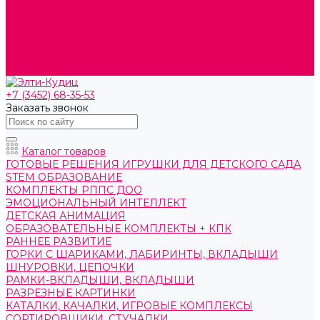
О компании
Контакты
Готовые решения
Политика конфиденциальности
Отзывы
Сертификаты
+7 (3452) 68-35-53
Заказать звонок
Каталог товаров
ГОТОВЫЕ РЕШЕНИЯ ИГРУШКИ ДЛЯ ДЕТСКОГО САДА
STEM ОБРАЗОВАНИЕ
КОМПЛЕКТЫ РППС ДОО
ЭМОЦИОНАЛЬНЫЙ ИНТЕЛЛЕКТ
ДЕТСКАЯ АНИМАЦИЯ
ОБРАЗОВАТЕЛЬНЫЕ КОМПЛЕКТЫ + КПК
РАННЕЕ РАЗВИТИЕ
ГОРКИ С ШАРИКАМИ, ЛАБИРИНТЫ, ВКЛАДЫШИ
ШНУРОВКИ, ЦЕПОЧКИ
РАМКИ-ВКЛАДЫШИ, ВКЛАДЫШИ
РАЗРЕЗНЫЕ КАРТИНКИ
КАТАЛКИ, КАЧАЛКИ, ИГРОВЫЕ КОМПЛЕКСЫ
СОРТИРОВЩИКИ, СТУЧАЛКИ