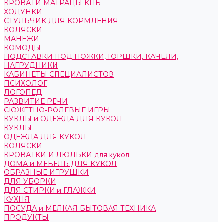
КРОВАТИ МАТРАЦЫ КПБ
ХОДУНКИ
СТУЛЬЧИК ДЛЯ КОРМЛЕНИЯ
КОЛЯСКИ
МАНЕЖИ
КОМОДЫ
ПОДСТАВКИ ПОД НОЖКИ, ГОРШКИ, КАЧЕЛИ,
НАГРУДНИКИ
КАБИНЕТЫ СПЕЦИАЛИСТОВ
ПСИХОЛОГ
ЛОГОПЕД
РАЗВИТИЕ РЕЧИ
СЮЖЕТНО-РОЛЕВЫЕ ИГРЫ
КУКЛЫ и ОДЕЖДА ДЛЯ КУКОЛ
КУКЛЫ
ОДЕЖДА ДЛЯ КУКОЛ
КОЛЯСКИ
КРОВАТКИ И ЛЮЛЬКИ для кукол
ДОМА и МЕБЕЛЬ ДЛЯ КУКОЛ
ОБРАЗНЫЕ ИГРУШКИ
ДЛЯ УБОРКИ
ДЛЯ СТИРКИ и ГЛАЖКИ
КУХНЯ
ПОСУДА и МЕЛКАЯ БЫТОВАЯ ТЕХНИКА
ПРОДУКТЫ