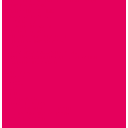
ДИДАКТИЧЕСКИЕ ПАНЕЛИ и БИЗИБОРДЫ
ЭЛЕМЕНТЫ ДЕКОРА
МОЗАИКИ НАСТЕННЫЕ
СЕНСОРНАЯ КОМНАТА
МЯГКАЯ СРЕДА
СВЕТОВЫЕ ПРИБОРЫ
ДОПОЛНИТЕЛЬНО
НАСТЕННОЕ ОБОРУДОВАНИЕ
НАЦИОНАЛЬНЫЕ ПРОЕКТЫ
ЭКОЛОГИЯ
ПАТРИОТИЧЕСКОЕ ВОСПИТАНИЕ
ИГРУШКИ-ЗАБАВЫ, НАРОДНЫЕ ИГРУШКИ
НАРОДНЫЕ ПРОМЫСЛЫ
ДЫМКА
КАРГОПОЛЬ
ХОХЛОМА
ГОРОДЕЦ
ГЖЕЛЬ
МЕЗЕНЬ
ФИЛИМОНОВО
РОДНАЯ ИГРУШКА
СЕМЬЯ. СЕМЕЙНЫЕ ЦЕННОСТИ.
ФИНАНСОВАЯ ГРАМОТНОСТЬ
ДОСТУПНАЯ СРЕДА
ТАКТИЛЬНЫЕ ОЩУЩЕНИЯ