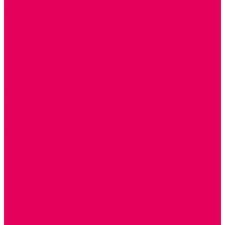
ТЕАТРАЛИЗОВАННАЯ ДЕЯТЕЛЬНОСТЬ
МУЗЫКАЛЬНЫЕ ИНСТРУМЕНТЫ
ПАЛЬЧИКОВЫЕ КУКЛЫ и ПОДСТАВКИ ДЛЯ НИХ
ПЕРЧАТОЧНЫЕ КУКЛЫ и ПОДСТАВКИ ДЛЯ НИХ
ШАГАЮЩИЙ ТЕАТР
ШАПОЧКИ
РОСТОВЫЕ КУКЛЫ
ТЕАТРАЛЬНЫЕ И ПРАЗДНИЧНО-КАРНАВАЛЬНЫЕ
КОСТЮМЫ
ДЕТСКИЕ
ВЗРОСЛЫЕ
УСЫ, БОРОДЫ, ПАРИКИ, АКСЕССУАРЫ
УГОЛКИ РЯЖЕНИЯ
ТЕАТР ТЕНЕЙ
ДЕКОРАЦИИ
НАСТОЛЬНЫЙ ТЕАТР
ТЕАТР МАГНИТНЫЙ
ТЕАТРАЛЬНЫЕ КУКЛЫ
ПЛАТКОВЫЕ КУКЛЫ
ШИРМЫ
НАСТОЛЬНЫЕ
НАПОЛЬНЫЕ
ОБРАЗОВАТЕЛЬНО-ВОСПИТАТЕЛЬНЫЕ ИГРЫ И
ИГРУШКИ, НАГЛЯДНО-ДИДАКТИЧЕСКИЙ и
РАЗДАТОЧНЫЙ МАТЕРИАЛ