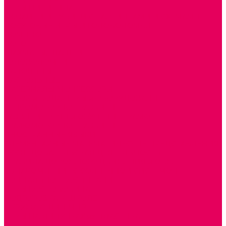
ИГРЫ НИКИТИНА
МОЗАИКИ И КУБИКИ С КАРТИНКАМИ И СХЕМАМИ
ДОСУГОВЫЕ ИГРЫ И ГОЛОВОЛОМКИ
ДОМИНО
ЛОТО
ШАХМАТЫ, ШАШКИ
ГОЛОВОЛОМКИ
НАПОЛЬНЫЕ
НАСТОЛЬНЫЕ
МАТЕРИАЛЫ МОНТЕССОРИ
ПЕСОК и ВОДА ИГРЫ и ОБОРУДОВАНИЕ
СЕНСОМОТОРНОЕ РАЗВИТИЕ
РАЗВИТИЕ РЕЧИ и ОБУЧЕНИЕ ГРАМОТЕ
ГРАФОМОТОРНОЕ РАЗВИТИЕ
ИНОСТРАННЫЕ ЯЗЫКИ
ЭЛЕМЕНТАРНЫЕ МАТЕМАТИЧЕСКИЕ ПРЕДСТАВЛЕНИЯ
ИССЛЕДОВАТЕЛЬСКАЯ ДЕЯТЕЛЬНОСТЬ
ПРАВИЛА ДОРОЖНОГО ДВИЖЕНИЯ и ОБЖ
ОЗНАКОМЛЕНИЕ С СОЛНЕЧНОЙ СИСТЕМОЙ
СОЦИАЛЬНОЕ ВОСПИТАНИЕ
ИГРЫ ВОСКОБОВИЧА
ПОДГОТОВКА К ШКОЛЕ
ОКРУЖАЮЩИЙ МИР
ИГРЫ НА ЛИПУЧКАХ из ПЛАСТИКА
ИГРЫ НА ЛИПУЧКАХ из ФЕТРА