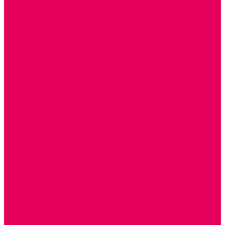
СТОЛЫ, СТУЛЬЯ
КРОВАТИ, МАТРАСЫ
ШКАФЫ (для одежды, полотенец, горшков)
СТЕНКИ ДЛЯ ИГРУШЕК
УГОЛКИ ПРИРОДЫ
ОБОРУДОВАНИЕ ДЛЯ ХРАНЕНИЯ СПОРТИНВЕНТАРЯ,
КНИГ, ИГРУШЕК
ИНФОРМАЦИОННЫЕ СТЕНДЫ
МЯГКАЯ МЕБЕЛЬ
СИСТЕМЫ ХРАНЕНИЯ
СТОЛЫ для ЛЕГО
МАРКИРОВКА МЕБЕЛИ
КУХОННАЯ МЕБЕЛЬ
СКЛАДИРУЕМАЯ МЕБЕЛЬ, МЕБЕЛЬ ТРАНСФОРМЕР
ПОДУШКИ, ОДЕЯЛА, КПБ, ПОЛОТЕНЦА
КРУПНОГАБАРИТНОЕ ИГРОВОЕ ОБОРУДОВАНИЕ
ДИДАКТИЧЕСКИЕ, НАПОЛЬНЫЕ ИГРУШКИ и КОВРИКИ
ДОМА
ГОРКИ
КАЧАЛКИ
МАШИНКИ
ИГРОВЫЕ КОМПЛЕКСЫ и НАБОРЫ
МАНЕЖИ
КАЧЕЛИ
КОНСТРУКТОРЫ