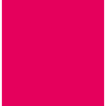
ИЗ ПВХ
МАГНИТНЫЕ
РОБОТОТЕХНИЧЕСКИЕ
МЕТАЛЛИЧЕСКИЕ
ЛЕГО для ДОУ
НАУЧНО-ПОЗНАВАТЕЛЬНЫЕ
ОБОРУДОВАНИЕ ГРУПП для детей от 1 года
КРОВАТИ МАТРАЦЫ КПБ
ХОДУНКИ
СТУЛЬЧИК ДЛЯ КОРМЛЕНИЯ
КОЛЯСКИ
МАНЕЖИ
КОМОДЫ
ПОДСТАВКИ ПОД НОЖКИ, ГОРШКИ, КАЧЕЛИ,
НАГРУДНИКИ
КАБИНЕТЫ СПЕЦИАЛИСТОВ
ПСИХОЛОГ
ЛОГОПЕД
РАЗВИТИЕ РЕЧИ
СЮЖЕТНО-РОЛЕВЫЕ ИГРЫ
КУКЛЫ и ОДЕЖДА ДЛЯ КУКОЛ
КУКЛЫ
ОДЕЖДА ДЛЯ КУКОЛ
КОЛЯСКИ
КРОВАТКИ И ЛЮЛЬКИ для кукол