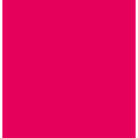
ПАЛЬЧИКОВЫЕ КУКЛЫ и ПОДСТАВКИ ДЛЯ НИХ
ПЕРЧАТОЧНЫЕ КУКЛЫ и ПОДСТАВКИ ДЛЯ НИХ
ОБРАЗОВАТЕЛЬНО-ВОСПИТАТЕЛЬНЫЕ ИГРЫ И
ИГРУШКИ, НАГЛЯДНО-ДИДАКТИЧЕСКИЙ и
РАЗДАТОЧНЫЙ МАТЕРИАЛ
ИГРЫ НИКИТИНА
МОЗАИКИ И КУБИКИ С КАРТИНКАМИ И СХЕМАМИ
ДОСУГОВЫЕ ИГРЫ И ГОЛОВОЛОМКИ
СПОРТИВНОЕ ОБОРУДОВАНИЕ и ИНВЕНТАРЬ
ОБОРУДОВАНИЕ ДЛЯ БАССЕЙНОВ
МЯГКИЕ МОДУЛИ
ОБРУЧИ, СКАКАЛКИ, ПАЛКИ, ЛЕНТЫ, МЯЧИ
МЕБЕЛЬ ДОУ
БАНКЕТКИ, СКАМЕЙКИ, ЗЕРКАЛА, РОСТОМЕРЫ
СТОЛЫ для ЖЕЛЕЗНОЙ ДОРОГИ
ИГРОВАЯ МЕБЕЛЬ
КРУПНОГАБАРИТНОЕ ИГРОВОЕ ОБОРУДОВАНИЕ
ДИДАКТИЧЕСКИЕ, НАПОЛЬНЫЕ ИГРУШКИ и КОВРИКИ
ДОМА
ГОРКИ
СЕНСОРНАЯ КОМНАТА
МЯГКАЯ СРЕДА
СВЕТОВЫЕ ПРИБОРЫ
ДОПОЛНИТЕЛЬНО
НАЦИОНАЛЬНЫЕ ПРОЕКТЫ