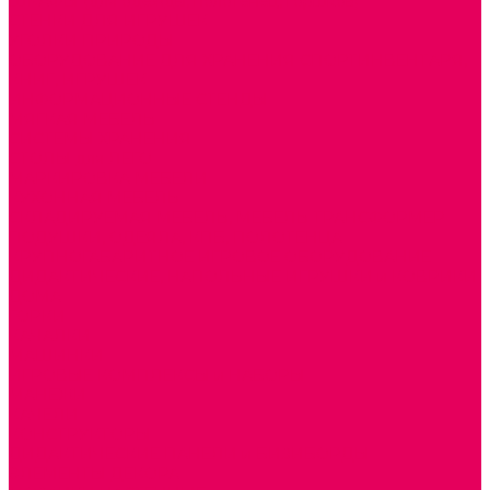
ШКАФЫ (для одежды, полотенец, горшков)
СТЕНКИ ДЛЯ ИГРУШЕК
УГОЛКИ ПРИРОДЫ
ОБОРУДОВАНИЕ ДЛЯ ХРАНЕНИЯ СПОРТИНВЕНТАРЯ,
КНИГ, ИГРУШЕК
ИНФОРМАЦИОННЫЕ СТЕНДЫ
МЯГКАЯ МЕБЕЛЬ
СИСТЕМЫ ХРАНЕНИЯ
СТОЛЫ для ЛЕГО
МАРКИРОВКА МЕБЕЛИ
КУХОННАЯ МЕБЕЛЬ
СКЛАДИРУЕМАЯ МЕБЕЛЬ, МЕБЕЛЬ ТРАНСФОРМЕР
ПОДУШКИ, ОДЕЯЛА, КПБ, ПОЛОТЕНЦА
КРУПНОГАБАРИТНОЕ ИГРОВОЕ ОБОРУДОВАНИЕ
ДИДАКТИЧЕСКИЕ, НАПОЛЬНЫЕ ИГРУШКИ и КОВРИКИ
ДОМА
ГОРКИ
КАЧАЛКИ
МАШИНКИ
ИГРОВЫЕ КОМПЛЕКСЫ и НАБОРЫ
МАНЕЖИ
КАЧЕЛИ
КОНСТРУКТОРЫ
ДИДАКТИЧЕСКИЕ ПАНЕЛИ и БИЗИБОРДЫ
ЭЛЕМЕНТЫ ДЕКОРА