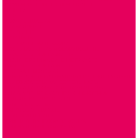
ДОСУГОВЫЕ ИГРЫ И ГОЛОВОЛОМКИ
ДОМИНО
ЛОТО
ШАХМАТЫ, ШАШКИ
ГОЛОВОЛОМКИ
НАПОЛЬНЫЕ
НАСТОЛЬНЫЕ
МАТЕРИАЛЫ МОНТЕССОРИ
ПЕСОК и ВОДА ИГРЫ и ОБОРУДОВАНИЕ
СЕНСОМОТОРНОЕ РАЗВИТИЕ
РАЗВИТИЕ РЕЧИ и ОБУЧЕНИЕ ГРАМОТЕ
ГРАФОМОТОРНОЕ РАЗВИТИЕ
ИНОСТРАННЫЕ ЯЗЫКИ
ЭЛЕМЕНТАРНЫЕ МАТЕМАТИЧЕСКИЕ ПРЕДСТАВЛЕНИЯ
ИССЛЕДОВАТЕЛЬСКАЯ ДЕЯТЕЛЬНОСТЬ
ПРАВИЛА ДОРОЖНОГО ДВИЖЕНИЯ и ОБЖ
ОЗНАКОМЛЕНИЕ С СОЛНЕЧНОЙ СИСТЕМОЙ
СОЦИАЛЬНОЕ ВОСПИТАНИЕ
ИГРЫ ВОСКОБОВИЧА
ПОДГОТОВКА К ШКОЛЕ
ОКРУЖАЮЩИЙ МИР
ИГРЫ НА ЛИПУЧКАХ из ПЛАСТИКА
ИГРЫ НА ЛИПУЧКАХ из ФЕТРА
ИЗОБРАЗИТЕЛЬНАЯ ДЕЯТЕЛЬНОСТЬ
ОБОРУДОВАНИЕ для ИЗО