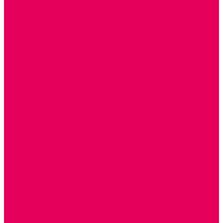
ПАЛЬЧИКОВЫЕ КУКЛЫ и ПОДСТАВКИ ДЛЯ НИХ
ПЕРЧАТОЧНЫЕ КУКЛЫ и ПОДСТАВКИ ДЛЯ НИХ
ШАГАЮЩИЙ ТЕАТР
ШАПОЧКИ
РОСТОВЫЕ КУКЛЫ
ТЕАТРАЛЬНЫЕ И ПРАЗДНИЧНО-КАРНАВАЛЬНЫЕ
КОСТЮМЫ
ДЕТСКИЕ
ВЗРОСЛЫЕ
УСЫ, БОРОДЫ, ПАРИКИ, АКСЕССУАРЫ
УГОЛКИ РЯЖЕНИЯ
ТЕАТР ТЕНЕЙ
ДЕКОРАЦИИ
НАСТОЛЬНЫЙ ТЕАТР
ТЕАТР МАГНИТНЫЙ
ТЕАТРАЛЬНЫЕ КУКЛЫ
ПЛАТКОВЫЕ КУКЛЫ
ШИРМЫ
НАСТОЛЬНЫЕ
НАПОЛЬНЫЕ
ОБРАЗОВАТЕЛЬНО-ВОСПИТАТЕЛЬНЫЕ ИГРЫ И
ИГРУШКИ, НАГЛЯДНО-ДИДАКТИЧЕСКИЙ и
РАЗДАТОЧНЫЙ МАТЕРИАЛ
ИГРЫ НИКИТИНА
МОЗАИКИ И КУБИКИ С КАРТИНКАМИ И СХЕМАМИ