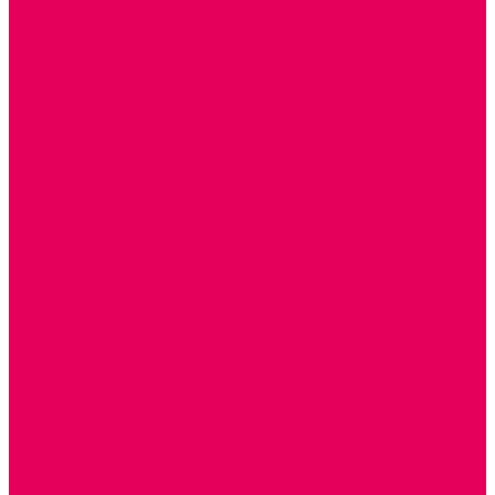
ПОСОБИЯ для ИЗО
СПОРТИВНОЕ ОБОРУДОВАНИЕ и ИНВЕНТАРЬ
ОБОРУДОВАНИЕ ДЛЯ БАССЕЙНОВ
МЯГКИЕ МОДУЛИ
СТРОИТЕЛЬНЫЕ НАБОРЫ
МАТЫ
ТРЕНАЖЕРЫ
ОБРУЧИ, СКАКАЛКИ, ПАЛКИ, ЛЕНТЫ, МЯЧИ
СПОРТИВНЫЙ ИНВЕНТРЬ
СПОРТИВНЫЕ ИГРЫ
ИНВЕНТАРЬ
ТРЕНАЖЕРЫ
БАЛАНСИРЫ и ЛЕСЕНКИ
СПОРТКОМПЛЕКСЫ, ШВЕДСКИЕ СТЕНКИ,
СКАЛОДРОМЫ
СКАМЬИ ГИМНАСТИЧЕСКИЕ
ТАКТИЛЬНЫЕ ДОРОЖКИ
ВЕЛОСИПЕДЫ И САМОКАТЫ
МЕБЕЛЬ ДОУ
БАНКЕТКИ, СКАМЕЙКИ, ЗЕРКАЛА, РОСТОМЕРЫ
СТОЛЫ для ЖЕЛЕЗНОЙ ДОРОГИ
ИГРОВАЯ МЕБЕЛЬ
СТОЛЫ, СТУЛЬЯ
КРОВАТИ, МАТРАСЫ