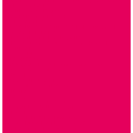
ГОТОВЫЕ РЕШЕНИЯ ИГРУШКИ ДЛЯ ДЕТСКОГО САДА
STEM ОБРАЗОВАНИЕ
КОМПЛЕКТЫ РППС ДОО
ЭМОЦИОНАЛЬНЫЙ ИНТЕЛЛЕКТ
РАННЕЕ РАЗВИТИЕ
ГОРКИ С ШАРИКАМИ, ЛАБИРИНТЫ, ВКЛАДЫШИ
ШНУРОВКИ, ЦЕПОЧКИ
РАМКИ-ВКЛАДЫШИ, ВКЛАДЫШИ
КОНСТРУКТОРЫ И СТРОИТЕЛЬНЫЕ НАБОРЫ
ПОЛИДРОН
ДЕРЕВЯННЫЕ
ПЛАСТМАССОВЫЕ
ОБОРУДОВАНИЕ ГРУПП для детей от 1 года
КРОВАТИ МАТРАЦЫ КПБ
ХОДУНКИ
СТУЛЬЧИК ДЛЯ КОРМЛЕНИЯ
КАБИНЕТЫ СПЕЦИАЛИСТОВ
ПСИХОЛОГ
ЛОГОПЕД
СЮЖЕТНО-РОЛЕВЫЕ ИГРЫ
КУКЛЫ и ОДЕЖДА ДЛЯ КУКОЛ
КОЛЯСКИ
КРОВАТКИ И ЛЮЛЬКИ для кукол
ТЕАТРАЛИЗОВАННАЯ ДЕЯТЕЛЬНОСТЬ
МУЗЫКАЛЬНЫЕ ИНСТРУМЕНТЫ