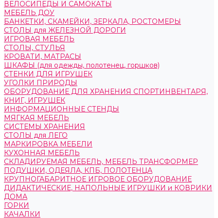
ВЕЛОСИПЕДЫ И САМОКАТЫ
МЕБЕЛЬ ДОУ
БАНКЕТКИ, СКАМЕЙКИ, ЗЕРКАЛА, РОСТОМЕРЫ
СТОЛЫ для ЖЕЛЕЗНОЙ ДОРОГИ
ИГРОВАЯ МЕБЕЛЬ
СТОЛЫ, СТУЛЬЯ
КРОВАТИ, МАТРАСЫ
ШКАФЫ (для одежды, полотенец, горшков)
СТЕНКИ ДЛЯ ИГРУШЕК
УГОЛКИ ПРИРОДЫ
ОБОРУДОВАНИЕ ДЛЯ ХРАНЕНИЯ СПОРТИНВЕНТАРЯ,
КНИГ, ИГРУШЕК
ИНФОРМАЦИОННЫЕ СТЕНДЫ
МЯГКАЯ МЕБЕЛЬ
СИСТЕМЫ ХРАНЕНИЯ
СТОЛЫ для ЛЕГО
МАРКИРОВКА МЕБЕЛИ
КУХОННАЯ МЕБЕЛЬ
СКЛАДИРУЕМАЯ МЕБЕЛЬ, МЕБЕЛЬ ТРАНСФОРМЕР
ПОДУШКИ, ОДЕЯЛА, КПБ, ПОЛОТЕНЦА
КРУПНОГАБАРИТНОЕ ИГРОВОЕ ОБОРУДОВАНИЕ
ДИДАКТИЧЕСКИЕ, НАПОЛЬНЫЕ ИГРУШКИ и КОВРИКИ
ДОМА
ГОРКИ
КАЧАЛКИ