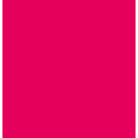
ИНФОРМАЦИОННО-КОММУНИКАЦИОННЫЕ
ТЕХНОЛОГИИ
РОБОТОТЕХНИКА
НЕЙРОПИЛОТИРОВАНИЕ
ИСКУССТВЕННЫЙ ИНТЕЛЛЕКТ
АЛГОРИТМИКА В ДОУ
КОНСТРУИРОВАНИЕ И ПРОГРАММИРОВАНИЕ
РОБОТОТЕХНИКА ДЛЯ НАЧАЛЬНОЙ ШКОЛЫ
Работа с юр.лицами
Работа с ДОУ
Работа с ИП и ООО
Методическая поддержка
Блог
Учебно-методический центр ФИСО
Модульная программа СТЕМ
Образовательный портал Элтиленд
Комплекты для дооснащения РППС в ДОО
Помощь
Доставка
Обмен и возврат
Оплата
Скачать Мультстудию
Скачать каталоги
О компании
Контакты