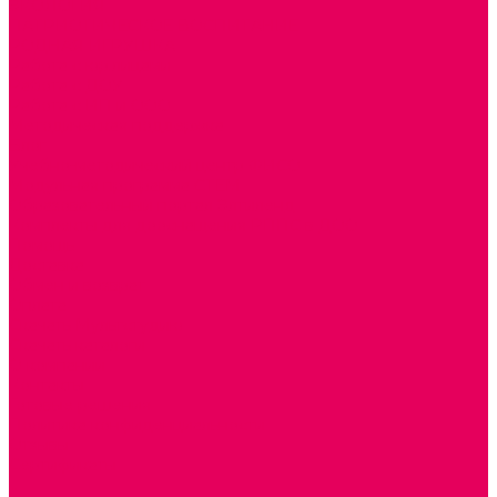
ЭКОЛОГИЯ
ПАТРИОТИЧЕСКОЕ ВОСПИТАНИЕ
РОДНАЯ ИГРУШКА
Работа с юр.лицами
Работа с ДОУ
Работа с ИП и ООО
Методическая поддержка
Блог
Учебно-методический центр ФИСО
Модульная программа СТЕМ
Образовательный портал Элтиленд
Комплекты для дооснащения РППС в ДОО
Помощь
Доставка
Обмен и возврат
Оплата
Скачать Мультстудию
Скачать каталоги
О компании
Контакты
Готовые решения
Политика конфиденциальности
Отзывы
Сертификаты
...