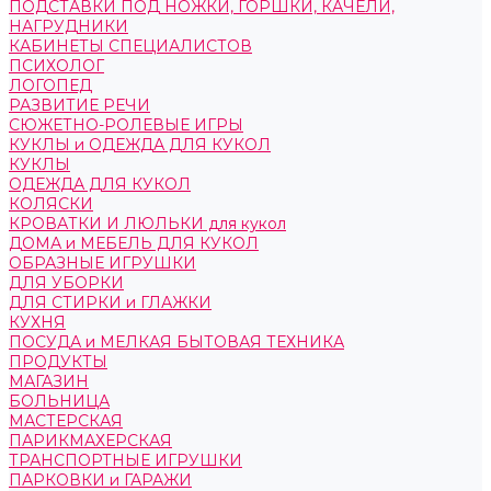
ПОДСТАВКИ ПОД НОЖКИ, ГОРШКИ, КАЧЕЛИ,
НАГРУДНИКИ
КАБИНЕТЫ СПЕЦИАЛИСТОВ
ПСИХОЛОГ
ЛОГОПЕД
РАЗВИТИЕ РЕЧИ
СЮЖЕТНО-РОЛЕВЫЕ ИГРЫ
КУКЛЫ и ОДЕЖДА ДЛЯ КУКОЛ
КУКЛЫ
ОДЕЖДА ДЛЯ КУКОЛ
КОЛЯСКИ
КРОВАТКИ И ЛЮЛЬКИ для кукол
ДОМА и МЕБЕЛЬ ДЛЯ КУКОЛ
ОБРАЗНЫЕ ИГРУШКИ
ДЛЯ УБОРКИ
ДЛЯ СТИРКИ и ГЛАЖКИ
КУХНЯ
ПОСУДА и МЕЛКАЯ БЫТОВАЯ ТЕХНИКА
ПРОДУКТЫ
МАГАЗИН
БОЛЬНИЦА
МАСТЕРСКАЯ
ПАРИКМАХЕРСКАЯ
ТРАНСПОРТНЫЕ ИГРУШКИ
ПАРКОВКИ и ГАРАЖИ