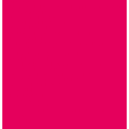
Каталог товаров
ГОТОВЫЕ РЕШЕНИЯ ИГРУШКИ ДЛЯ ДЕТСКОГО САДА
STEM ОБРАЗОВАНИЕ
КОМПЛЕКТЫ РППС ДОО
ЭМОЦИОНАЛЬНЫЙ ИНТЕЛЛЕКТ
ДЕТСКАЯ АНИМАЦИЯ
ОБРАЗОВАТЕЛЬНЫЕ КОМПЛЕКТЫ + КПК
РАННЕЕ РАЗВИТИЕ
ГОРКИ С ШАРИКАМИ, ЛАБИРИНТЫ, ВКЛАДЫШИ
ШНУРОВКИ, ЦЕПОЧКИ
РАМКИ-ВКЛАДЫШИ, ВКЛАДЫШИ
РАЗРЕЗНЫЕ КАРТИНКИ
КАТАЛКИ, КАЧАЛКИ, ИГРОВЫЕ КОМПЛЕКСЫ
СОРТИРОВЩИКИ, СТУЧАЛКИ
ОЗВУЧЕННЫЕ ИГРУШКИ, ДЕРГУНЧИКИ
ЛОГИЧЕСКИЕ ИГРЫ, ПИРАМИДКИ
НЕВАЛЯШКИ, ЮЛЫ, КУБИКИ
БИЗИБОРДЫ
ПАЗЛЫ, МОЗАИКИ
КОНСТРУКТОРЫ
ИГРОВОЕ ОТ 2 МЕСЯЦЕВ
КОНСТРУКТОРЫ И СТРОИТЕЛЬНЫЕ НАБОРЫ
ПОЛИДРОН
ДЕРЕВЯННЫЕ
ПЛАСТМАССОВЫЕ