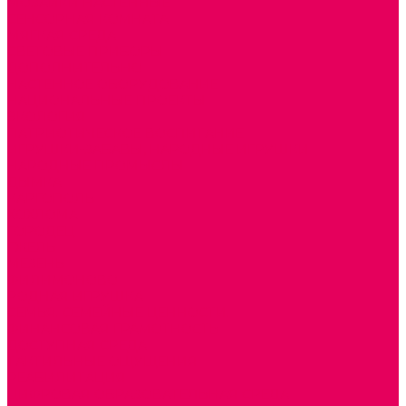
МОЗАИКИ НАСТЕННЫЕ
СЕНСОРНАЯ КОМНАТА
МЯГКАЯ СРЕДА
СВЕТОВЫЕ ПРИБОРЫ
ДОПОЛНИТЕЛЬНО
НАСТЕННОЕ ОБОРУДОВАНИЕ
НАЦИОНАЛЬНЫЕ ПРОЕКТЫ
ЭКОЛОГИЯ
ПАТРИОТИЧЕСКОЕ ВОСПИТАНИЕ
ИГРУШКИ-ЗАБАВЫ, НАРОДНЫЕ ИГРУШКИ
НАРОДНЫЕ ПРОМЫСЛЫ
ДЫМКА
КАРГОПОЛЬ
ХОХЛОМА
ГОРОДЕЦ
ГЖЕЛЬ
МЕЗЕНЬ
ФИЛИМОНОВО
РОДНАЯ ИГРУШКА
СЕМЬЯ. СЕМЕЙНЫЕ ЦЕННОСТИ.
ФИНАНСОВАЯ ГРАМОТНОСТЬ
ДОСТУПНАЯ СРЕДА
ТАКТИЛЬНЫЕ ОЩУЩЕНИЯ
РЕАБИЛИТАЦИЯ
ЦИФРОВАЯ ОБРАЗОВАТЕЛЬНАЯ СРЕДА