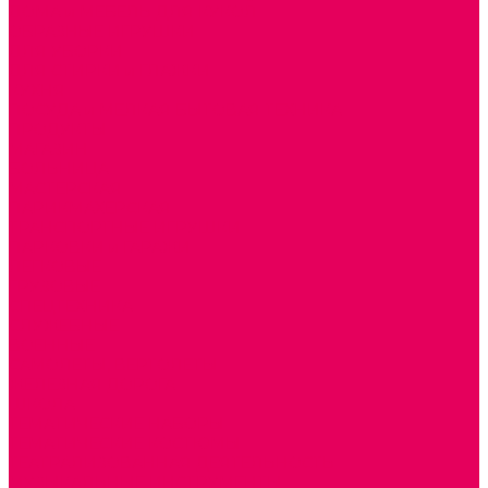
ДОМА и МЕБЕЛЬ ДЛЯ КУКОЛ
ОБРАЗНЫЕ ИГРУШКИ
ДЛЯ УБОРКИ
ДЛЯ СТИРКИ и ГЛАЖКИ
КУХНЯ
ПОСУДА и МЕЛКАЯ БЫТОВАЯ ТЕХНИКА
ПРОДУКТЫ
МАГАЗИН
БОЛЬНИЦА
МАСТЕРСКАЯ
ПАРИКМАХЕРСКАЯ
ТРАНСПОРТНЫЕ ИГРУШКИ
ПАРКОВКИ и ГАРАЖИ
ЛЕГКОВЫЕ
ГРУЗОВЫЕ
СПЕЦТЕХНИКА
СЛУЖЕБНЫЕ
ВОЕННЫЕ
САМОЛЕТЫ, ВЕРТОЛЕТЫ
ЖЕЛЕЗНАЯ ДОРОГА
ШКОЛА
ТЕМАТИЧЕСКИЕ НАБОРЫ
ТЕМАТИЧЕСКИЕ КОСТЮМЫ
ТЕАТРАЛИЗОВАННАЯ ДЕЯТЕЛЬНОСТЬ
МУЗЫКАЛЬНЫЕ ИНСТРУМЕНТЫ