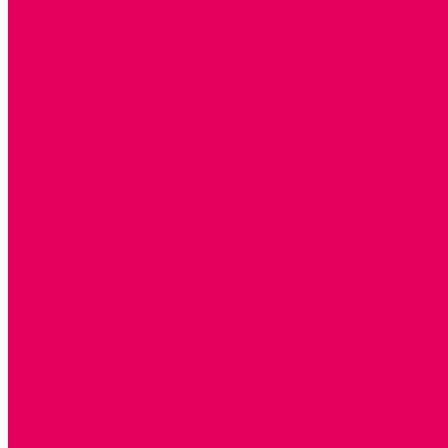
ОБРАЗНЫЕ ИГРУШКИ
ДЛЯ УБОРКИ
ДЛЯ СТИРКИ и ГЛАЖКИ
КУХНЯ
ПОСУДА и МЕЛКАЯ БЫТОВАЯ ТЕХНИКА
ПРОДУКТЫ
МАГАЗИН
БОЛЬНИЦА
МАСТЕРСКАЯ
ПАРИКМАХЕРСКАЯ
ТРАНСПОРТНЫЕ ИГРУШКИ
ПАРКОВКИ и ГАРАЖИ
ЛЕГКОВЫЕ
ГРУЗОВЫЕ
СПЕЦТЕХНИКА
СЛУЖЕБНЫЕ
ВОЕННЫЕ
САМОЛЕТЫ, ВЕРТОЛЕТЫ
ЖЕЛЕЗНАЯ ДОРОГА
ШКОЛА
ТЕМАТИЧЕСКИЕ НАБОРЫ
ТЕМАТИЧЕСКИЕ КОСТЮМЫ
ТЕАТРАЛИЗОВАННАЯ ДЕЯТЕЛЬНОСТЬ
МУЗЫКАЛЬНЫЕ ИНСТРУМЕНТЫ
ПАЛЬЧИКОВЫЕ КУКЛЫ и ПОДСТАВКИ ДЛЯ НИХ