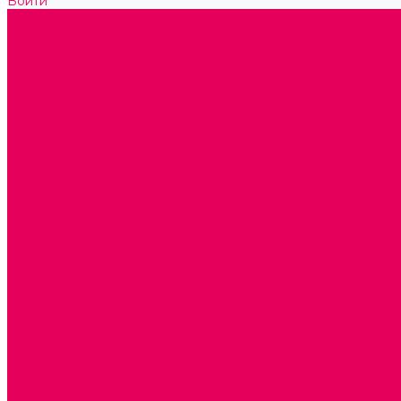
Войти
Каталог товаров
ГОТОВЫЕ РЕШЕНИЯ ИГРУШКИ ДЛЯ ДЕТСКОГО САДА
STEM ОБРАЗОВАНИЕ
КОМПЛЕКТЫ РППС ДОО
ЭМОЦИОНАЛЬНЫЙ ИНТЕЛЛЕКТ
РАННЕЕ РАЗВИТИЕ
ГОРКИ С ШАРИКАМИ, ЛАБИРИНТЫ, ВКЛАДЫШИ
ШНУРОВКИ, ЦЕПОЧКИ
РАМКИ-ВКЛАДЫШИ, ВКЛАДЫШИ
КОНСТРУКТОРЫ И СТРОИТЕЛЬНЫЕ НАБОРЫ
ПОЛИДРОН
ДЕРЕВЯННЫЕ
ПЛАСТМАССОВЫЕ
ОБОРУДОВАНИЕ ГРУПП для детей от 1 года
КРОВАТИ МАТРАЦЫ КПБ
ХОДУНКИ
СТУЛЬЧИК ДЛЯ КОРМЛЕНИЯ
КАБИНЕТЫ СПЕЦИАЛИСТОВ
ПСИХОЛОГ
ЛОГОПЕД
СЮЖЕТНО-РОЛЕВЫЕ ИГРЫ
КУКЛЫ и ОДЕЖДА ДЛЯ КУКОЛ
КОЛЯСКИ
КРОВАТКИ И ЛЮЛЬКИ для кукол