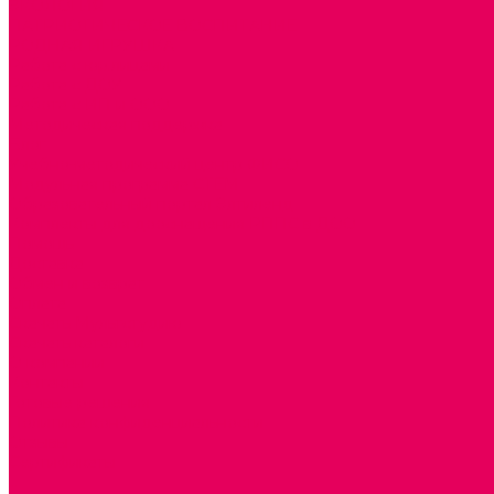
ЭКОЛОГИЯ
ПАТРИОТИЧЕСКОЕ ВОСПИТАНИЕ
РОДНАЯ ИГРУШКА
Работа с юр.лицами
Работа с ДОУ
Работа с ИП и ООО
Методическая поддержка
Блог
Учебно-методический центр ФИСО
Модульная программа СТЕМ
Образовательный портал Элтиленд
Комплекты для дооснащения РППС в ДОО
Помощь
Доставка
Обмен и возврат
Оплата
Скачать Мультстудию
Скачать каталоги
О компании
Контакты
Готовые решения
Политика конфиденциальности
Отзывы
Сертификаты
...