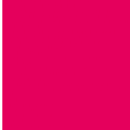
ТЕАТРАЛИЗОВАННАЯ ДЕЯТЕЛЬНОСТЬ
МУЗЫКАЛЬНЫЕ ИНСТРУМЕНТЫ
ПАЛЬЧИКОВЫЕ КУКЛЫ и ПОДСТАВКИ ДЛЯ НИХ
ПЕРЧАТОЧНЫЕ КУКЛЫ и ПОДСТАВКИ ДЛЯ НИХ
ОБРАЗОВАТЕЛЬНО-ВОСПИТАТЕЛЬНЫЕ ИГРЫ И ИГРУШК
ИГРЫ НИКИТИНА
МОЗАИКИ И КУБИКИ С КАРТИНКАМИ И СХЕМАМИ
ДОСУГОВЫЕ ИГРЫ И ГОЛОВОЛОМКИ
СПОРТИВНОЕ ОБОРУДОВАНИЕ и ИНВЕНТАРЬ
ОБОРУДОВАНИЕ ДЛЯ БАССЕЙНОВ
МЯГКИЕ МОДУЛИ
ОБРУЧИ, СКАКАЛКИ, ПАЛКИ, ЛЕНТЫ, МЯЧИ
МЕБЕЛЬ ДОУ
БАНКЕТКИ, СКАМЕЙКИ, ЗЕРКАЛА, РОСТОМЕРЫ
СТОЛЫ для ЖЕЛЕЗНОЙ ДОРОГИ
ИГРОВАЯ МЕБЕЛЬ
КРУПНОГАБАРИТНОЕ ИГРОВОЕ ОБОРУДОВАНИЕ
ДИДАКТИЧЕСКИЕ, НАПОЛЬНЫЕ ИГРУШКИ и КОВРИКИ
ДОМА
ГОРКИ
СЕНСОРНАЯ КОМНАТА
МЯГКАЯ СРЕДА
СВЕТОВЫЕ ПРИБОРЫ
ДОПОЛНИТЕЛЬНО
НАЦИОНАЛЬНЫЕ ПРОЕКТЫ