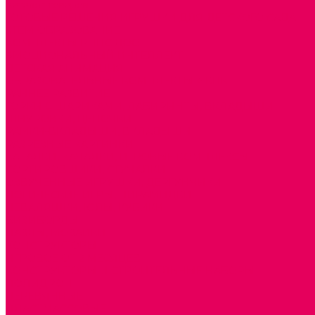
Каталог товаров
ГОТОВЫЕ РЕШЕНИЯ ИГРУШКИ ДЛЯ ДЕТСКОГО САДА
STEM ОБРАЗОВАНИЕ
КОМПЛЕКТЫ РППС ДОО
ЭМОЦИОНАЛЬНЫЙ ИНТЕЛЛЕКТ
ДЕТСКАЯ АНИМАЦИЯ
ОБРАЗОВАТЕЛЬНЫЕ КОМПЛЕКТЫ + КПК
РАННЕЕ РАЗВИТИЕ
ГОРКИ С ШАРИКАМИ, ЛАБИРИНТЫ, ВКЛАДЫШИ
ШНУРОВКИ, ЦЕПОЧКИ
РАМКИ-ВКЛАДЫШИ, ВКЛАДЫШИ
РАЗРЕЗНЫЕ КАРТИНКИ
КАТАЛКИ, КАЧАЛКИ, ИГРОВЫЕ КОМПЛЕКСЫ
СОРТИРОВЩИКИ, СТУЧАЛКИ
ОЗВУЧЕННЫЕ ИГРУШКИ, ДЕРГУНЧИКИ
ЛОГИЧЕСКИЕ ИГРЫ, ПИРАМИДКИ
НЕВАЛЯШКИ, ЮЛЫ, КУБИКИ
БИЗИБОРДЫ
ПАЗЛЫ, МОЗАИКИ
КОНСТРУКТОРЫ
ИГРОВОЕ ОТ 2 МЕСЯЦЕВ
КОНСТРУКТОРЫ И СТРОИТЕЛЬНЫЕ НАБОРЫ
ПОЛИДРОН
ДЕРЕВЯННЫЕ
ПЛАСТМАССОВЫЕ