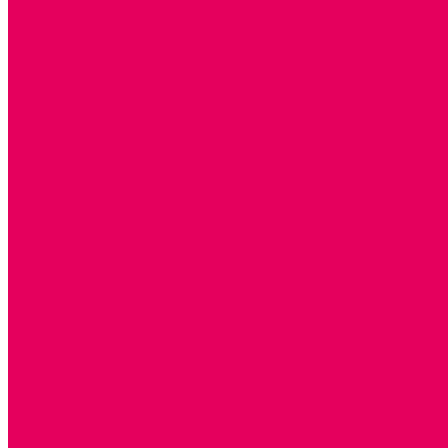
ИЗ ПВХ
МАГНИТНЫЕ
РОБОТОТЕХНИЧЕСКИЕ
МЕТАЛЛИЧЕСКИЕ
ЛЕГО для ДОУ
НАУЧНО-ПОЗНАВАТЕЛЬНЫЕ
ОБОРУДОВАНИЕ ГРУПП для детей от 1 года
КРОВАТИ МАТРАЦЫ КПБ
ХОДУНКИ
СТУЛЬЧИК ДЛЯ КОРМЛЕНИЯ
КОЛЯСКИ
МАНЕЖИ
КОМОДЫ
ПОДСТАВКИ ПОД НОЖКИ, ГОРШКИ, КАЧЕЛИ, НАГРУДН
КАБИНЕТЫ СПЕЦИАЛИСТОВ
ПСИХОЛОГ
ЛОГОПЕД
РАЗВИТИЕ РЕЧИ
СЮЖЕТНО-РОЛЕВЫЕ ИГРЫ
КУКЛЫ и ОДЕЖДА ДЛЯ КУКОЛ
КУКЛЫ
ОДЕЖДА ДЛЯ КУКОЛ
КОЛЯСКИ
КРОВАТКИ И ЛЮЛЬКИ для кукол
ДОМА и МЕБЕЛЬ ДЛЯ КУКОЛ