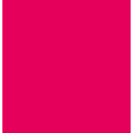
НАПОЛЬНЫЕ
ОБРАЗОВАТЕЛЬНО-ВОСПИТАТЕЛЬНЫЕ ИГРЫ И
ИГРУШКИ, НАГЛЯДНО-ДИДАКТИЧЕСКИЙ и
РАЗДАТОЧНЫЙ МАТЕРИАЛ
ИГРЫ НИКИТИНА
МОЗАИКИ И КУБИКИ С КАРТИНКАМИ И СХЕМАМИ
ДОСУГОВЫЕ ИГРЫ И ГОЛОВОЛОМКИ
ДОМИНО
ЛОТО
ШАХМАТЫ, ШАШКИ
ГОЛОВОЛОМКИ
НАПОЛЬНЫЕ
НАСТОЛЬНЫЕ
МАТЕРИАЛЫ МОНТЕССОРИ
ПЕСОК и ВОДА ИГРЫ и ОБОРУДОВАНИЕ
СЕНСОМОТОРНОЕ РАЗВИТИЕ
РАЗВИТИЕ РЕЧИ и ОБУЧЕНИЕ ГРАМОТЕ
ГРАФОМОТОРНОЕ РАЗВИТИЕ
ИНОСТРАННЫЕ ЯЗЫКИ
ЭЛЕМЕНТАРНЫЕ МАТЕМАТИЧЕСКИЕ ПРЕДСТАВЛЕНИЯ
ИССЛЕДОВАТЕЛЬСКАЯ ДЕЯТЕЛЬНОСТЬ
ПРАВИЛА ДОРОЖНОГО ДВИЖЕНИЯ и ОБЖ
ОЗНАКОМЛЕНИЕ С СОЛНЕЧНОЙ СИСТЕМОЙ
СОЦИАЛЬНОЕ ВОСПИТАНИЕ
ИГРЫ ВОСКОБОВИЧА