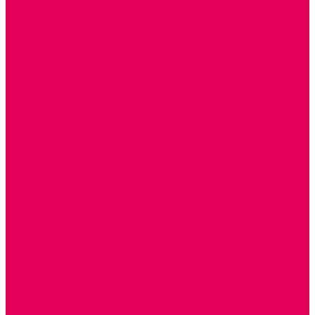
ПОДГОТОВКА К ШКОЛЕ
ОКРУЖАЮЩИЙ МИР
ИГРЫ НА ЛИПУЧКАХ из ПЛАСТИКА
ИГРЫ НА ЛИПУЧКАХ из ФЕТРА
ИЗОБРАЗИТЕЛЬНАЯ ДЕЯТЕЛЬНОСТЬ
ОБОРУДОВАНИЕ для ИЗО
ПОСОБИЯ для ИЗО
СПОРТИВНОЕ ОБОРУДОВАНИЕ и ИНВЕНТАРЬ
ОБОРУДОВАНИЕ ДЛЯ БАССЕЙНОВ
МЯГКИЕ МОДУЛИ
СТРОИТЕЛЬНЫЕ НАБОРЫ
МАТЫ
ТРЕНАЖЕРЫ
ОБРУЧИ, СКАКАЛКИ, ПАЛКИ, ЛЕНТЫ, МЯЧИ
СПОРТИВНЫЙ ИНВЕНТРЬ
СПОРТИВНЫЕ ИГРЫ
ИНВЕНТАРЬ
ТРЕНАЖЕРЫ
БАЛАНСИРЫ и ЛЕСЕНКИ
СПОРТКОМПЛЕКСЫ, ШВЕДСКИЕ СТЕНКИ,
СКАЛОДРОМЫ
СКАМЬИ ГИМНАСТИЧЕСКИЕ
ТАКТИЛЬНЫЕ ДОРОЖКИ
ВЕЛОСИПЕДЫ И САМОКАТЫ
МЕБЕЛЬ ДОУ