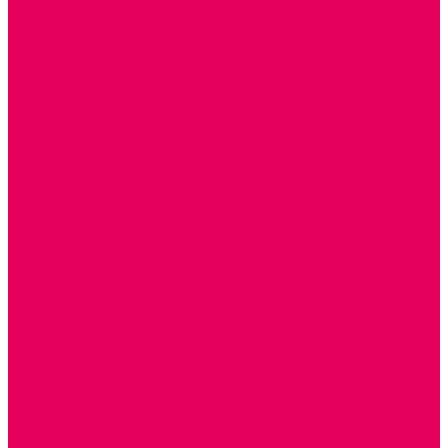
Контакты
Готовые решения
Политика конфиденциальности
Отзывы
Сертификаты
...
Каталог товаров
ГОТОВЫЕ РЕШЕНИЯ ИГРУШКИ ДЛЯ ДЕТСКОГО САДА
STEM ОБРАЗОВАНИЕ
КОМПЛЕКТЫ РППС ДОО
ЭМОЦИОНАЛЬНЫЙ ИНТЕЛЛЕКТ
ДЕТСКАЯ АНИМАЦИЯ
ОБРАЗОВАТЕЛЬНЫЕ КОМПЛЕКТЫ + КПК
РАННЕЕ РАЗВИТИЕ
ГОРКИ С ШАРИКАМИ, ЛАБИРИНТЫ, ВКЛАДЫШИ
ШНУРОВКИ, ЦЕПОЧКИ
РАМКИ-ВКЛАДЫШИ, ВКЛАДЫШИ
РАЗРЕЗНЫЕ КАРТИНКИ
КАТАЛКИ, КАЧАЛКИ, ИГРОВЫЕ КОМПЛЕКСЫ
СОРТИРОВЩИКИ, СТУЧАЛКИ
ОЗВУЧЕННЫЕ ИГРУШКИ, ДЕРГУНЧИКИ
ЛОГИЧЕСКИЕ ИГРЫ, ПИРАМИДКИ
НЕВАЛЯШКИ, ЮЛЫ, КУБИКИ
БИЗИБОРДЫ
ПАЗЛЫ, МОЗАИКИ