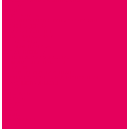
ИГРОВЫЕ КОМПЛЕКСЫ и НАБОРЫ
МАНЕЖИ
КАЧЕЛИ
КОНСТРУКТОРЫ
ДИДАКТИЧЕСКИЕ ПАНЕЛИ и БИЗИБОРДЫ
ЭЛЕМЕНТЫ ДЕКОРА
МОЗАИКИ НАСТЕННЫЕ
СЕНСОРНАЯ КОМНАТА
МЯГКАЯ СРЕДА
СВЕТОВЫЕ ПРИБОРЫ
ДОПОЛНИТЕЛЬНО
НАСТЕННОЕ ОБОРУДОВАНИЕ
НАЦИОНАЛЬНЫЕ ПРОЕКТЫ
ЭКОЛОГИЯ
ПАТРИОТИЧЕСКОЕ ВОСПИТАНИЕ
ИГРУШКИ-ЗАБАВЫ, НАРОДНЫЕ ИГРУШКИ
НАРОДНЫЕ ПРОМЫСЛЫ
ДЫМКА
КАРГОПОЛЬ
ХОХЛОМА
ГОРОДЕЦ
ГЖЕЛЬ
МЕЗЕНЬ
ФИЛИМОНОВО
РОДНАЯ ИГРУШКА