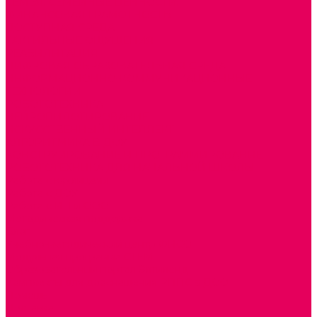
СЕМЬЯ. СЕМЕЙНЫЕ ЦЕННОСТИ.
ФИНАНСОВАЯ ГРАМОТНОСТЬ
ДОСТУПНАЯ СРЕДА
ТАКТИЛЬНЫЕ ОЩУЩЕНИЯ
РЕАБИЛИТАЦИЯ
ЦИФРОВАЯ ОБРАЗОВАТЕЛЬНАЯ СРЕДА
ИНФОРМАЦИОННО-КОММУНИКАЦИОННЫЕ
ТЕХНОЛОГИИ
РОБОТОТЕХНИКА
НЕЙРОПИЛОТИРОВАНИЕ
ИСКУССТВЕННЫЙ ИНТЕЛЛЕКТ
АЛГОРИТМИКА В ДОУ
КОНСТРУИРОВАНИЕ И ПРОГРАММИРОВАНИЕ
РОБОТОТЕХНИКА ДЛЯ НАЧАЛЬНОЙ ШКОЛЫ
Работа с юр.лицами
Работа с ДОУ
Работа с ИП и ООО
Методическая поддержка
Блог
Учебно-методический центр ФИСО
Модульная программа СТЕМ
Образовательный портал Элтиленд
Комплекты для дооснащения РППС в ДОО
Помощь
Доставка