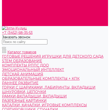
О компании
Контакты
Готовые решения
Политика конфиденциальности
Отзывы
Сертификаты
+7 (3452) 68-35-53
Заказать звонок
Каталог товаров
ГОТОВЫЕ РЕШЕНИЯ ИГРУШКИ ДЛЯ ДЕТСКОГО САДА
STEM ОБРАЗОВАНИЕ
КОМПЛЕКТЫ РППС ДОО
ЭМОЦИОНАЛЬНЫЙ ИНТЕЛЛЕКТ
ДЕТСКАЯ АНИМАЦИЯ
ОБРАЗОВАТЕЛЬНЫЕ КОМПЛЕКТЫ + КПК
РАННЕЕ РАЗВИТИЕ
ГОРКИ С ШАРИКАМИ, ЛАБИРИНТЫ, ВКЛАДЫШИ
ШНУРОВКИ, ЦЕПОЧКИ
РАМКИ-ВКЛАДЫШИ, ВКЛАДЫШИ
РАЗРЕЗНЫЕ КАРТИНКИ
КАТАЛКИ, КАЧАЛКИ, ИГРОВЫЕ КОМПЛЕКСЫ
СОРТИРОВЩИКИ, СТУЧАЛКИ