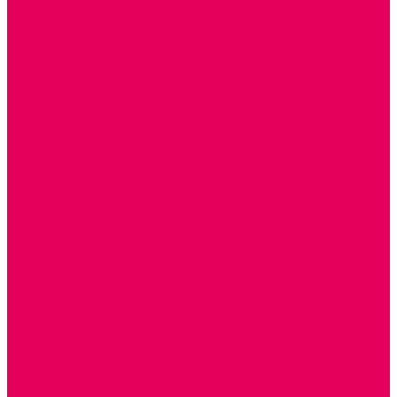
ТЕАТРАЛИЗОВАННАЯ ДЕЯТЕЛЬНОСТЬ
МУЗЫКАЛЬНЫЕ ИНСТРУМЕНТЫ
ПАЛЬЧИКОВЫЕ КУКЛЫ и ПОДСТАВКИ ДЛЯ НИХ
ПЕРЧАТОЧНЫЕ КУКЛЫ и ПОДСТАВКИ ДЛЯ НИХ
ШАГАЮЩИЙ ТЕАТР
ШАПОЧКИ
РОСТОВЫЕ КУКЛЫ
ТЕАТРАЛЬНЫЕ И ПРАЗДНИЧНО-КАРНАВАЛЬНЫЕ
КОСТЮМЫ
ДЕТСКИЕ
ВЗРОСЛЫЕ
УСЫ, БОРОДЫ, ПАРИКИ, АКСЕССУАРЫ
УГОЛКИ РЯЖЕНИЯ
ТЕАТР ТЕНЕЙ
ДЕКОРАЦИИ
НАСТОЛЬНЫЙ ТЕАТР
ТЕАТР МАГНИТНЫЙ
ТЕАТРАЛЬНЫЕ КУКЛЫ
ПЛАТКОВЫЕ КУКЛЫ
ШИРМЫ
НАСТОЛЬНЫЕ
НАПОЛЬНЫЕ
ОБРАЗОВАТЕЛЬНО-ВОСПИТАТЕЛЬНЫЕ ИГРЫ И
ИГРУШКИ, НАГЛЯДНО-ДИДАКТИЧЕСКИЙ и
РАЗДАТОЧНЫЙ МАТЕРИАЛ