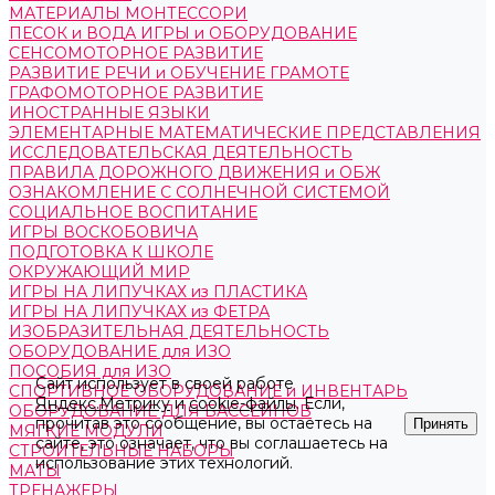
МАТЕРИАЛЫ МОНТЕССОРИ
ПЕСОК и ВОДА ИГРЫ и ОБОРУДОВАНИЕ
СЕНСОМОТОРНОЕ РАЗВИТИЕ
РАЗВИТИЕ РЕЧИ и ОБУЧЕНИЕ ГРАМОТЕ
ГРАФОМОТОРНОЕ РАЗВИТИЕ
ИНОСТРАННЫЕ ЯЗЫКИ
ЭЛЕМЕНТАРНЫЕ МАТЕМАТИЧЕСКИЕ ПРЕДСТАВЛЕНИЯ
ИССЛЕДОВАТЕЛЬСКАЯ ДЕЯТЕЛЬНОСТЬ
ПРАВИЛА ДОРОЖНОГО ДВИЖЕНИЯ и ОБЖ
ОЗНАКОМЛЕНИЕ С СОЛНЕЧНОЙ СИСТЕМОЙ
СОЦИАЛЬНОЕ ВОСПИТАНИЕ
ИГРЫ ВОСКОБОВИЧА
ПОДГОТОВКА К ШКОЛЕ
ОКРУЖАЮЩИЙ МИР
ИГРЫ НА ЛИПУЧКАХ из ПЛАСТИКА
ИГРЫ НА ЛИПУЧКАХ из ФЕТРА
ИЗОБРАЗИТЕЛЬНАЯ ДЕЯТЕЛЬНОСТЬ
ОБОРУДОВАНИЕ для ИЗО
ПОСОБИЯ для ИЗО
Сайт использует в своей работе
СПОРТИВНОЕ ОБОРУДОВАНИЕ и ИНВЕНТАРЬ
Яндекс.Метрику
и
cookie-файлы
. Если,
ОБОРУДОВАНИЕ ДЛЯ БАССЕЙНОВ
прочитав это сообщение, вы остаетесь на
Принять
МЯГКИЕ МОДУЛИ
сайте, это означает, что вы соглашаетесь на
СТРОИТЕЛЬНЫЕ НАБОРЫ
использование этих технологий.
МАТЫ
ТРЕНАЖЕРЫ