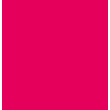
СТОЛЫ, СТУЛЬЯ
КРОВАТИ, МАТРАСЫ
ШКАФЫ (для одежды, полотенец, горшков)
СТЕНКИ ДЛЯ ИГРУШЕК
УГОЛКИ ПРИРОДЫ
ОБОРУДОВАНИЕ ДЛЯ ХРАНЕНИЯ СПОРТИНВЕНТАРЯ,
КНИГ, ИГРУШЕК
ИНФОРМАЦИОННЫЕ СТЕНДЫ
МЯГКАЯ МЕБЕЛЬ
СИСТЕМЫ ХРАНЕНИЯ
СТОЛЫ для ЛЕГО
МАРКИРОВКА МЕБЕЛИ
КУХОННАЯ МЕБЕЛЬ
СКЛАДИРУЕМАЯ МЕБЕЛЬ, МЕБЕЛЬ ТРАНСФОРМЕР
ПОДУШКИ, ОДЕЯЛА, КПБ, ПОЛОТЕНЦА
КРУПНОГАБАРИТНОЕ ИГРОВОЕ ОБОРУДОВАНИЕ
ДИДАКТИЧЕСКИЕ, НАПОЛЬНЫЕ ИГРУШКИ и КОВРИКИ
ДОМА
ГОРКИ
КАЧАЛКИ
МАШИНКИ
ИГРОВЫЕ КОМПЛЕКСЫ и НАБОРЫ
МАНЕЖИ
КАЧЕЛИ
КОНСТРУКТОРЫ