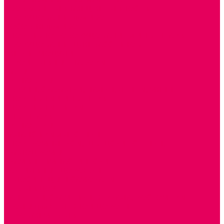
ИЗОБРАЗИТЕЛЬНАЯ ДЕЯТЕЛЬНОСТЬ
ОБОРУДОВАНИЕ для ИЗО
ПОСОБИЯ для ИЗО
СПОРТИВНОЕ ОБОРУДОВАНИЕ и ИНВЕНТАРЬ
ОБОРУДОВАНИЕ ДЛЯ БАССЕЙНОВ
МЯГКИЕ МОДУЛИ
СТРОИТЕЛЬНЫЕ НАБОРЫ
МАТЫ
ТРЕНАЖЕРЫ
ОБРУЧИ, СКАКАЛКИ, ПАЛКИ, ЛЕНТЫ, МЯЧИ
СПОРТИВНЫЙ ИНВЕНТРЬ
СПОРТИВНЫЕ ИГРЫ
ИНВЕНТАРЬ
ТРЕНАЖЕРЫ
БАЛАНСИРЫ и ЛЕСЕНКИ
СПОРТКОМПЛЕКСЫ, ШВЕДСКИЕ СТЕНКИ,
СКАЛОДРОМЫ
СКАМЬИ ГИМНАСТИЧЕСКИЕ
ТАКТИЛЬНЫЕ ДОРОЖКИ
ВЕЛОСИПЕДЫ И САМОКАТЫ
МЕБЕЛЬ ДОУ
БАНКЕТКИ, СКАМЕЙКИ, ЗЕРКАЛА, РОСТОМЕРЫ
СТОЛЫ для ЖЕЛЕЗНОЙ ДОРОГИ
ИГРОВАЯ МЕБЕЛЬ