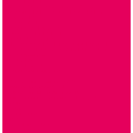
РЕАБИЛИТАЦИЯ
ЦИФРОВАЯ ОБРАЗОВАТЕЛЬНАЯ СРЕДА
ИНФОРМАЦИОННО-КОММУНИКАЦИОННЫЕ
ТЕХНОЛОГИИ
РОБОТОТЕХНИКА
НЕЙРОПИЛОТИРОВАНИЕ
ИСКУССТВЕННЫЙ ИНТЕЛЛЕКТ
АЛГОРИТМИКА В ДОУ
КОНСТРУИРОВАНИЕ И ПРОГРАММИРОВАНИЕ
РОБОТОТЕХНИКА ДЛЯ НАЧАЛЬНОЙ ШКОЛЫ
Работа с юр.лицами
Работа с ДОУ
Работа с ИП и ООО
Методическая поддержка
Блог
Учебно-методический центр ФИСО
Модульная программа СТЕМ
Образовательный портал Элтиленд
Комплекты для дооснащения РППС в ДОО
Помощь
Доставка
Обмен и возврат
Оплата
Скачать Мультстудию
Скачать каталоги