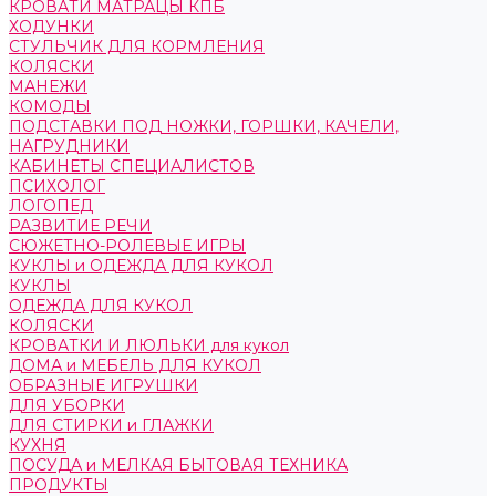
КРОВАТИ МАТРАЦЫ КПБ
ХОДУНКИ
СТУЛЬЧИК ДЛЯ КОРМЛЕНИЯ
КОЛЯСКИ
МАНЕЖИ
КОМОДЫ
ПОДСТАВКИ ПОД НОЖКИ, ГОРШКИ, КАЧЕЛИ,
НАГРУДНИКИ
КАБИНЕТЫ СПЕЦИАЛИСТОВ
ПСИХОЛОГ
ЛОГОПЕД
РАЗВИТИЕ РЕЧИ
СЮЖЕТНО-РОЛЕВЫЕ ИГРЫ
КУКЛЫ и ОДЕЖДА ДЛЯ КУКОЛ
КУКЛЫ
ОДЕЖДА ДЛЯ КУКОЛ
КОЛЯСКИ
КРОВАТКИ И ЛЮЛЬКИ для кукол
ДОМА и МЕБЕЛЬ ДЛЯ КУКОЛ
ОБРАЗНЫЕ ИГРУШКИ
ДЛЯ УБОРКИ
ДЛЯ СТИРКИ и ГЛАЖКИ
КУХНЯ
ПОСУДА и МЕЛКАЯ БЫТОВАЯ ТЕХНИКА
ПРОДУКТЫ