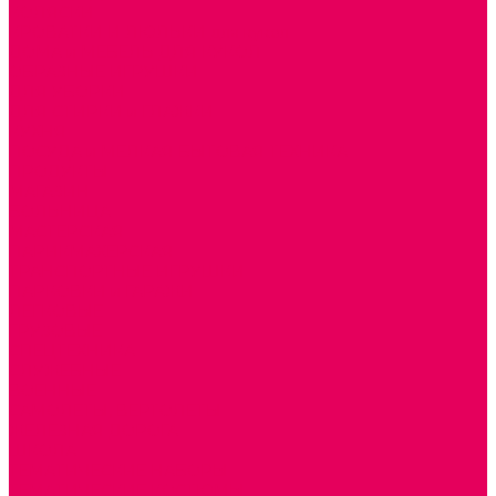
КОЛЯСКИ
КРОВАТКИ И ЛЮЛЬКИ для кукол
ДОМА и МЕБЕЛЬ ДЛЯ КУКОЛ
ОБРАЗНЫЕ ИГРУШКИ
ДЛЯ УБОРКИ
ДЛЯ СТИРКИ и ГЛАЖКИ
КУХНЯ
ПОСУДА и МЕЛКАЯ БЫТОВАЯ ТЕХНИКА
ПРОДУКТЫ
МАГАЗИН
БОЛЬНИЦА
МАСТЕРСКАЯ
ПАРИКМАХЕРСКАЯ
ТРАНСПОРТНЫЕ ИГРУШКИ
ПАРКОВКИ и ГАРАЖИ
ЛЕГКОВЫЕ
ГРУЗОВЫЕ
СПЕЦТЕХНИКА
СЛУЖЕБНЫЕ
ВОЕННЫЕ
САМОЛЕТЫ, ВЕРТОЛЕТЫ
ЖЕЛЕЗНАЯ ДОРОГА
ШКОЛА
ТЕМАТИЧЕСКИЕ НАБОРЫ
ТЕМАТИЧЕСКИЕ КОСТЮМЫ