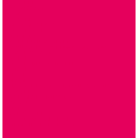
ДЕРЕВЯННЫЕ
ПЛАСТМАССОВЫЕ
ИЗ ПВХ
МАГНИТНЫЕ
РОБОТОТЕХНИЧЕСКИЕ
МЕТАЛЛИЧЕСКИЕ
ЛЕГО для ДОУ
НАУЧНО-ПОЗНАВАТЕЛЬНЫЕ
ОБОРУДОВАНИЕ ГРУПП для детей от 1 года
КРОВАТИ МАТРАЦЫ КПБ
ХОДУНКИ
СТУЛЬЧИК ДЛЯ КОРМЛЕНИЯ
КОЛЯСКИ
МАНЕЖИ
КОМОДЫ
ПОДСТАВКИ ПОД НОЖКИ, ГОРШКИ, КАЧЕЛИ,
НАГРУДНИКИ
КАБИНЕТЫ СПЕЦИАЛИСТОВ
ПСИХОЛОГ
ЛОГОПЕД
РАЗВИТИЕ РЕЧИ
СЮЖЕТНО-РОЛЕВЫЕ ИГРЫ
КУКЛЫ и ОДЕЖДА ДЛЯ КУКОЛ
КУКЛЫ
ОДЕЖДА ДЛЯ КУКОЛ