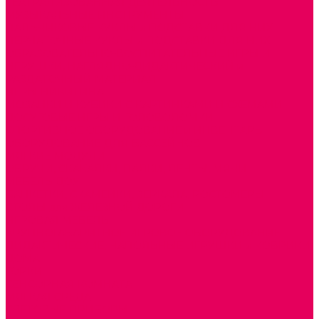
ТЕАТРАЛИЗОВАННАЯ ДЕЯТЕЛЬНОСТЬ
МУЗЫКАЛЬНЫЕ ИНСТРУМЕНТЫ
ПАЛЬЧИКОВЫЕ КУКЛЫ и ПОДСТАВКИ ДЛЯ НИХ
ПЕРЧАТОЧНЫЕ КУКЛЫ и ПОДСТАВКИ ДЛЯ НИХ
ОБРАЗОВАТЕЛЬНО-ВОСПИТАТЕЛЬНЫЕ ИГРЫ И
ИГРУШКИ, НАГЛЯДНО-ДИДАКТИЧЕСКИЙ и
РАЗДАТОЧНЫЙ МАТЕРИАЛ
ИГРЫ НИКИТИНА
МОЗАИКИ И КУБИКИ С КАРТИНКАМИ И СХЕМАМИ
ДОСУГОВЫЕ ИГРЫ И ГОЛОВОЛОМКИ
СПОРТИВНОЕ ОБОРУДОВАНИЕ и ИНВЕНТАРЬ
ОБОРУДОВАНИЕ ДЛЯ БАССЕЙНОВ
МЯГКИЕ МОДУЛИ
ОБРУЧИ, СКАКАЛКИ, ПАЛКИ, ЛЕНТЫ, МЯЧИ
МЕБЕЛЬ ДОУ
БАНКЕТКИ, СКАМЕЙКИ, ЗЕРКАЛА, РОСТОМЕРЫ
СТОЛЫ для ЖЕЛЕЗНОЙ ДОРОГИ
ИГРОВАЯ МЕБЕЛЬ
КРУПНОГАБАРИТНОЕ ИГРОВОЕ ОБОРУДОВАНИЕ
ДИДАКТИЧЕСКИЕ, НАПОЛЬНЫЕ ИГРУШКИ и КОВРИКИ
ДОМА
ГОРКИ
СЕНСОРНАЯ КОМНАТА
МЯГКАЯ СРЕДА
СВЕТОВЫЕ ПРИБОРЫ