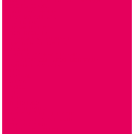
ДИДАКТИЧЕСКИЕ ПАНЕЛИ и БИЗИБОРДЫ
ЭЛЕМЕНТЫ ДЕКОРА
МОЗАИКИ НАСТЕННЫЕ
СЕНСОРНАЯ КОМНАТА
МЯГКАЯ СРЕДА
СВЕТОВЫЕ ПРИБОРЫ
ДОПОЛНИТЕЛЬНО
НАСТЕННОЕ ОБОРУДОВАНИЕ
НАЦИОНАЛЬНЫЕ ПРОЕКТЫ
ЭКОЛОГИЯ
ПАТРИОТИЧЕСКОЕ ВОСПИТАНИЕ
ИГРУШКИ-ЗАБАВЫ, НАРОДНЫЕ ИГРУШКИ
НАРОДНЫЕ ПРОМЫСЛЫ
ДЫМКА
КАРГОПОЛЬ
ХОХЛОМА
ГОРОДЕЦ
ГЖЕЛЬ
МЕЗЕНЬ
ФИЛИМОНОВО
РОДНАЯ ИГРУШКА
СЕМЬЯ. СЕМЕЙНЫЕ ЦЕННОСТИ.
ФИНАНСОВАЯ ГРАМОТНОСТЬ
ДОСТУПНАЯ СРЕДА
ТАКТИЛЬНЫЕ ОЩУЩЕНИЯ