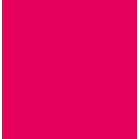
Сертификаты
...
Каталог товаров
ГОТОВЫЕ РЕШЕНИЯ ИГРУШКИ ДЛЯ ДЕТСКОГО САДА
STEM ОБРАЗОВАНИЕ
КОМПЛЕКТЫ РППС ДОО
ЭМОЦИОНАЛЬНЫЙ ИНТЕЛЛЕКТ
ДЕТСКАЯ АНИМАЦИЯ
ОБРАЗОВАТЕЛЬНЫЕ КОМПЛЕКТЫ + КПК
РАННЕЕ РАЗВИТИЕ
ГОРКИ С ШАРИКАМИ, ЛАБИРИНТЫ, ВКЛАДЫШИ
ШНУРОВКИ, ЦЕПОЧКИ
РАМКИ-ВКЛАДЫШИ, ВКЛАДЫШИ
РАЗРЕЗНЫЕ КАРТИНКИ
КАТАЛКИ, КАЧАЛКИ, ИГРОВЫЕ КОМПЛЕКСЫ
СОРТИРОВЩИКИ, СТУЧАЛКИ
ОЗВУЧЕННЫЕ ИГРУШКИ, ДЕРГУНЧИКИ
ЛОГИЧЕСКИЕ ИГРЫ, ПИРАМИДКИ
НЕВАЛЯШКИ, ЮЛЫ, КУБИКИ
БИЗИБОРДЫ
ПАЗЛЫ, МОЗАИКИ
КОНСТРУКТОРЫ
ИГРОВОЕ ОТ 2 МЕСЯЦЕВ
КОНСТРУКТОРЫ И СТРОИТЕЛЬНЫЕ НАБОРЫ
ПОЛИДРОН