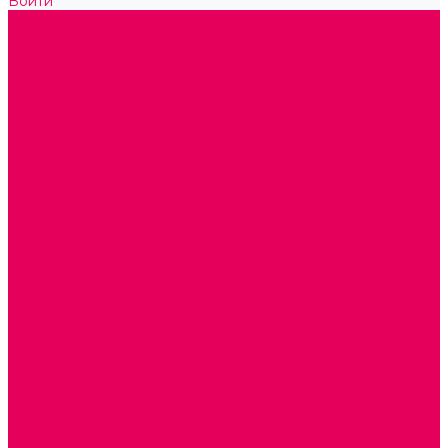
Войти
Каталог товаров
ГОТОВЫЕ РЕШЕНИЯ ИГРУШКИ ДЛЯ ДЕТСКОГО САДА
STEM ОБРАЗОВАНИЕ
КОМПЛЕКТЫ РППС ДОО
ЭМОЦИОНАЛЬНЫЙ ИНТЕЛЛЕКТ
РАННЕЕ РАЗВИТИЕ
ГОРКИ С ШАРИКАМИ, ЛАБИРИНТЫ, ВКЛАДЫШИ
ШНУРОВКИ, ЦЕПОЧКИ
РАМКИ-ВКЛАДЫШИ, ВКЛАДЫШИ
КОНСТРУКТОРЫ И СТРОИТЕЛЬНЫЕ НАБОРЫ
ПОЛИДРОН
ДЕРЕВЯННЫЕ
ПЛАСТМАССОВЫЕ
ОБОРУДОВАНИЕ ГРУПП для детей от 1 года
КРОВАТИ МАТРАЦЫ КПБ
ХОДУНКИ
СТУЛЬЧИК ДЛЯ КОРМЛЕНИЯ
КАБИНЕТЫ СПЕЦИАЛИСТОВ
ПСИХОЛОГ
ЛОГОПЕД
СЮЖЕТНО-РОЛЕВЫЕ ИГРЫ
КУКЛЫ и ОДЕЖДА ДЛЯ КУКОЛ
КОЛЯСКИ
КРОВАТКИ И ЛЮЛЬКИ для кукол