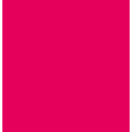
ДОПОЛНИТЕЛЬНО
НАЦИОНАЛЬНЫЕ ПРОЕКТЫ
ЭКОЛОГИЯ
ПАТРИОТИЧЕСКОЕ ВОСПИТАНИЕ
РОДНАЯ ИГРУШКА
Работа с юр.лицами
Работа с ДОУ
Работа с ИП и ООО
Методическая поддержка
Блог
Учебно-методический центр ФИСО
Модульная программа СТЕМ
Образовательный портал Элтиленд
Комплекты для дооснащения РППС в ДОО
Помощь
Доставка
Обмен и возврат
Оплата
Скачать Мультстудию
Скачать каталоги
О компании
Контакты
Готовые решения
Политика конфиденциальности
Отзывы