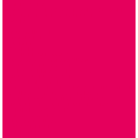
ИГРЫ НИКИТИНА
МОЗАИКИ И КУБИКИ С КАРТИНКАМИ И СХЕМАМИ
ДОСУГОВЫЕ ИГРЫ И ГОЛОВОЛОМКИ
ДОМИНО
ЛОТО
ШАХМАТЫ, ШАШКИ
ГОЛОВОЛОМКИ
НАПОЛЬНЫЕ
НАСТОЛЬНЫЕ
МАТЕРИАЛЫ МОНТЕССОРИ
ПЕСОК и ВОДА ИГРЫ и ОБОРУДОВАНИЕ
СЕНСОМОТОРНОЕ РАЗВИТИЕ
РАЗВИТИЕ РЕЧИ и ОБУЧЕНИЕ ГРАМОТЕ
ГРАФОМОТОРНОЕ РАЗВИТИЕ
ИНОСТРАННЫЕ ЯЗЫКИ
ЭЛЕМЕНТАРНЫЕ МАТЕМАТИЧЕСКИЕ ПРЕДСТАВЛЕНИЯ
ИССЛЕДОВАТЕЛЬСКАЯ ДЕЯТЕЛЬНОСТЬ
ПРАВИЛА ДОРОЖНОГО ДВИЖЕНИЯ и ОБЖ
ОЗНАКОМЛЕНИЕ С СОЛНЕЧНОЙ СИСТЕМОЙ
СОЦИАЛЬНОЕ ВОСПИТАНИЕ
ИГРЫ ВОСКОБОВИЧА
ПОДГОТОВКА К ШКОЛЕ
ОКРУЖАЮЩИЙ МИР
ИГРЫ НА ЛИПУЧКАХ из ПЛАСТИКА
ИГРЫ НА ЛИПУЧКАХ из ФЕТРА