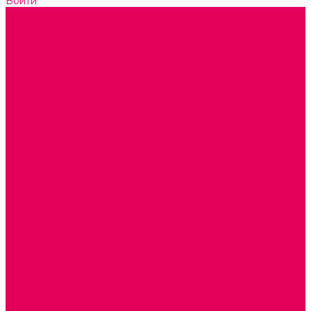
Войти
Каталог товаров
ГОТОВЫЕ РЕШЕНИЯ ИГРУШКИ ДЛЯ ДЕТСКОГО САДА
STEM ОБРАЗОВАНИЕ
КОМПЛЕКТЫ РППС ДОО
ЭМОЦИОНАЛЬНЫЙ ИНТЕЛЛЕКТ
РАННЕЕ РАЗВИТИЕ
ГОРКИ С ШАРИКАМИ, ЛАБИРИНТЫ, ВКЛАДЫШИ
ШНУРОВКИ, ЦЕПОЧКИ
РАМКИ-ВКЛАДЫШИ, ВКЛАДЫШИ
КОНСТРУКТОРЫ И СТРОИТЕЛЬНЫЕ НАБОРЫ
ПОЛИДРОН
ДЕРЕВЯННЫЕ
ПЛАСТМАССОВЫЕ
ОБОРУДОВАНИЕ ГРУПП для детей от 1 года
КРОВАТИ МАТРАЦЫ КПБ
ХОДУНКИ
СТУЛЬЧИК ДЛЯ КОРМЛЕНИЯ
КАБИНЕТЫ СПЕЦИАЛИСТОВ
ПСИХОЛОГ
ЛОГОПЕД
СЮЖЕТНО-РОЛЕВЫЕ ИГРЫ
КУКЛЫ и ОДЕЖДА ДЛЯ КУКОЛ
КОЛЯСКИ
КРОВАТКИ И ЛЮЛЬКИ для кукол