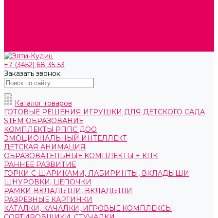
О компании
Контакты
Готовые решения
Политика конфиденциальности
Отзывы
Сертификаты
+7 (3452) 68-35-53
Заказать звонок
Каталог товаров
ГОТОВЫЕ РЕШЕНИЯ ИГРУШКИ ДЛЯ ДЕТСКОГО САДА
STEM ОБРАЗОВАНИЕ
КОМПЛЕКТЫ РППС ДОО
ЭМОЦИОНАЛЬНЫЙ ИНТЕЛЛЕКТ
ДЕТСКАЯ АНИМАЦИЯ
ОБРАЗОВАТЕЛЬНЫЕ КОМПЛЕКТЫ + КПК
РАННЕЕ РАЗВИТИЕ
ГОРКИ С ШАРИКАМИ, ЛАБИРИНТЫ, ВКЛАДЫШИ
ШНУРОВКИ, ЦЕПОЧКИ
РАМКИ-ВКЛАДЫШИ, ВКЛАДЫШИ
РАЗРЕЗНЫЕ КАРТИНКИ
КАТАЛКИ, КАЧАЛКИ, ИГРОВЫЕ КОМПЛЕКСЫ
СОРТИРОВЩИКИ, СТУЧАЛКИ