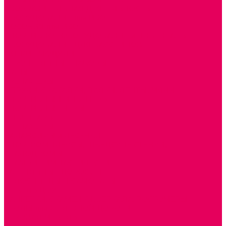
ИЗОБРАЗИТЕЛЬНАЯ ДЕЯТЕЛЬНОСТЬ
ОБОРУДОВАНИЕ для ИЗО
ПОСОБИЯ для ИЗО
СПОРТИВНОЕ ОБОРУДОВАНИЕ и ИНВЕНТАРЬ
ОБОРУДОВАНИЕ ДЛЯ БАССЕЙНОВ
МЯГКИЕ МОДУЛИ
СТРОИТЕЛЬНЫЕ НАБОРЫ
МАТЫ
ТРЕНАЖЕРЫ
ОБРУЧИ, СКАКАЛКИ, ПАЛКИ, ЛЕНТЫ, МЯЧИ
СПОРТИВНЫЙ ИНВЕНТРЬ
СПОРТИВНЫЕ ИГРЫ
ИНВЕНТАРЬ
ТРЕНАЖЕРЫ
БАЛАНСИРЫ и ЛЕСЕНКИ
СПОРТКОМПЛЕКСЫ, ШВЕДСКИЕ СТЕНКИ,
СКАЛОДРОМЫ
СКАМЬИ ГИМНАСТИЧЕСКИЕ
ТАКТИЛЬНЫЕ ДОРОЖКИ
ВЕЛОСИПЕДЫ И САМОКАТЫ
МЕБЕЛЬ ДОУ
БАНКЕТКИ, СКАМЕЙКИ, ЗЕРКАЛА, РОСТОМЕРЫ
СТОЛЫ для ЖЕЛЕЗНОЙ ДОРОГИ
ИГРОВАЯ МЕБЕЛЬ