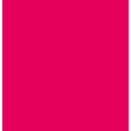
РЕАБИЛИТАЦИЯ
ЦИФРОВАЯ ОБРАЗОВАТЕЛЬНАЯ СРЕДА
ИНФОРМАЦИОННО-КОММУНИКАЦИОННЫЕ
ТЕХНОЛОГИИ
РОБОТОТЕХНИКА
НЕЙРОПИЛОТИРОВАНИЕ
ИСКУССТВЕННЫЙ ИНТЕЛЛЕКТ
АЛГОРИТМИКА В ДОУ
КОНСТРУИРОВАНИЕ И ПРОГРАММИРОВАНИЕ
РОБОТОТЕХНИКА ДЛЯ НАЧАЛЬНОЙ ШКОЛЫ
Работа с юр.лицами
Работа с ДОУ
Работа с ИП и ООО
Методическая поддержка
Блог
Учебно-методический центр ФИСО
Модульная программа СТЕМ
Образовательный портал Элтиленд
Комплекты для дооснащения РППС в ДОО
Помощь
Доставка
Обмен и возврат
Оплата
Скачать Мультстудию
Скачать каталоги