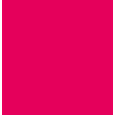
ТЕАТРАЛИЗОВАННАЯ ДЕЯТЕЛЬНОСТЬ
МУЗЫКАЛЬНЫЕ ИНСТРУМЕНТЫ
ПАЛЬЧИКОВЫЕ КУКЛЫ и ПОДСТАВКИ ДЛЯ НИХ
ПЕРЧАТОЧНЫЕ КУКЛЫ и ПОДСТАВКИ ДЛЯ НИХ
ОБРАЗОВАТЕЛЬНО-ВОСПИТАТЕЛЬНЫЕ ИГРЫ И
ИГРУШКИ, НАГЛЯДНО-ДИДАКТИЧЕСКИЙ и
РАЗДАТОЧНЫЙ МАТЕРИАЛ
ИГРЫ НИКИТИНА
МОЗАИКИ И КУБИКИ С КАРТИНКАМИ И СХЕМАМИ
ДОСУГОВЫЕ ИГРЫ И ГОЛОВОЛОМКИ
СПОРТИВНОЕ ОБОРУДОВАНИЕ и ИНВЕНТАРЬ
ОБОРУДОВАНИЕ ДЛЯ БАССЕЙНОВ
МЯГКИЕ МОДУЛИ
ОБРУЧИ, СКАКАЛКИ, ПАЛКИ, ЛЕНТЫ, МЯЧИ
МЕБЕЛЬ ДОУ
БАНКЕТКИ, СКАМЕЙКИ, ЗЕРКАЛА, РОСТОМЕРЫ
СТОЛЫ для ЖЕЛЕЗНОЙ ДОРОГИ
ИГРОВАЯ МЕБЕЛЬ
КРУПНОГАБАРИТНОЕ ИГРОВОЕ ОБОРУДОВАНИЕ
ДИДАКТИЧЕСКИЕ, НАПОЛЬНЫЕ ИГРУШКИ и КОВРИКИ
ДОМА
ГОРКИ
СЕНСОРНАЯ КОМНАТА
МЯГКАЯ СРЕДА
СВЕТОВЫЕ ПРИБОРЫ