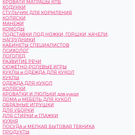
КРОВАТИ МАТРАЦЫ КПБ
ХОДУНКИ
СТУЛЬЧИК ДЛЯ КОРМЛЕНИЯ
КОЛЯСКИ
МАНЕЖИ
КОМОДЫ
ПОДСТАВКИ ПОД НОЖКИ, ГОРШКИ, КАЧЕЛИ,
НАГРУДНИКИ
КАБИНЕТЫ СПЕЦИАЛИСТОВ
ПСИХОЛОГ
ЛОГОПЕД
РАЗВИТИЕ РЕЧИ
СЮЖЕТНО-РОЛЕВЫЕ ИГРЫ
КУКЛЫ и ОДЕЖДА ДЛЯ КУКОЛ
КУКЛЫ
ОДЕЖДА ДЛЯ КУКОЛ
КОЛЯСКИ
КРОВАТКИ И ЛЮЛЬКИ для кукол
ДОМА и МЕБЕЛЬ ДЛЯ КУКОЛ
ОБРАЗНЫЕ ИГРУШКИ
ДЛЯ УБОРКИ
ДЛЯ СТИРКИ и ГЛАЖКИ
КУХНЯ
ПОСУДА и МЕЛКАЯ БЫТОВАЯ ТЕХНИКА
ПРОДУКТЫ