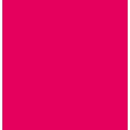
Сертификаты
...
Каталог товаров
ГОТОВЫЕ РЕШЕНИЯ ИГРУШКИ ДЛЯ ДЕТСКОГО САДА
STEM ОБРАЗОВАНИЕ
КОМПЛЕКТЫ РППС ДОО
ЭМОЦИОНАЛЬНЫЙ ИНТЕЛЛЕКТ
ДЕТСКАЯ АНИМАЦИЯ
ОБРАЗОВАТЕЛЬНЫЕ КОМПЛЕКТЫ + КПК
РАННЕЕ РАЗВИТИЕ
ГОРКИ С ШАРИКАМИ, ЛАБИРИНТЫ, ВКЛАДЫШИ
ШНУРОВКИ, ЦЕПОЧКИ
РАМКИ-ВКЛАДЫШИ, ВКЛАДЫШИ
РАЗРЕЗНЫЕ КАРТИНКИ
КАТАЛКИ, КАЧАЛКИ, ИГРОВЫЕ КОМПЛЕКСЫ
СОРТИРОВЩИКИ, СТУЧАЛКИ
ОЗВУЧЕННЫЕ ИГРУШКИ, ДЕРГУНЧИКИ
ЛОГИЧЕСКИЕ ИГРЫ, ПИРАМИДКИ
НЕВАЛЯШКИ, ЮЛЫ, КУБИКИ
БИЗИБОРДЫ
ПАЗЛЫ, МОЗАИКИ
КОНСТРУКТОРЫ
ИГРОВОЕ ОТ 2 МЕСЯЦЕВ
КОНСТРУКТОРЫ И СТРОИТЕЛЬНЫЕ НАБОРЫ
ПОЛИДРОН