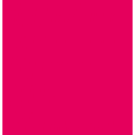
ТЕАТРАЛИЗОВАННАЯ ДЕЯТЕЛЬНОСТЬ
МУЗЫКАЛЬНЫЕ ИНСТРУМЕНТЫ
ПАЛЬЧИКОВЫЕ КУКЛЫ и ПОДСТАВКИ ДЛЯ НИХ
ПЕРЧАТОЧНЫЕ КУКЛЫ и ПОДСТАВКИ ДЛЯ НИХ
ШАГАЮЩИЙ ТЕАТР
ШАПОЧКИ
РОСТОВЫЕ КУКЛЫ
ТЕАТРАЛЬНЫЕ И ПРАЗДНИЧНО-КАРНАВАЛЬНЫЕ
КОСТЮМЫ
ДЕТСКИЕ
ВЗРОСЛЫЕ
УСЫ, БОРОДЫ, ПАРИКИ, АКСЕССУАРЫ
УГОЛКИ РЯЖЕНИЯ
ТЕАТР ТЕНЕЙ
ДЕКОРАЦИИ
НАСТОЛЬНЫЙ ТЕАТР
ТЕАТР МАГНИТНЫЙ
ТЕАТРАЛЬНЫЕ КУКЛЫ
ПЛАТКОВЫЕ КУКЛЫ
ШИРМЫ
НАСТОЛЬНЫЕ
НАПОЛЬНЫЕ
ОБРАЗОВАТЕЛЬНО-ВОСПИТАТЕЛЬНЫЕ ИГРЫ И
ИГРУШКИ, НАГЛЯДНО-ДИДАКТИЧЕСКИЙ и
РАЗДАТОЧНЫЙ МАТЕРИАЛ