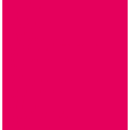
ДЕРЕВЯННЫЕ
ПЛАСТМАССОВЫЕ
ИЗ ПВХ
МАГНИТНЫЕ
РОБОТОТЕХНИЧЕСКИЕ
МЕТАЛЛИЧЕСКИЕ
ЛЕГО для ДОУ
НАУЧНО-ПОЗНАВАТЕЛЬНЫЕ
ОБОРУДОВАНИЕ ГРУПП для детей от 1 года
КРОВАТИ МАТРАЦЫ КПБ
ХОДУНКИ
СТУЛЬЧИК ДЛЯ КОРМЛЕНИЯ
КОЛЯСКИ
МАНЕЖИ
КОМОДЫ
ПОДСТАВКИ ПОД НОЖКИ, ГОРШКИ, КАЧЕЛИ,
НАГРУДНИКИ
КАБИНЕТЫ СПЕЦИАЛИСТОВ
ПСИХОЛОГ
ЛОГОПЕД
РАЗВИТИЕ РЕЧИ
СЮЖЕТНО-РОЛЕВЫЕ ИГРЫ
КУКЛЫ и ОДЕЖДА ДЛЯ КУКОЛ
КУКЛЫ
ОДЕЖДА ДЛЯ КУКОЛ