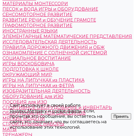
МАТЕРИАЛЫ МОНТЕССОРИ
ПЕСОК и ВОДА ИГРЫ и ОБОРУДОВАНИЕ
СЕНСОМОТОРНОЕ РАЗВИТИЕ
РАЗВИТИЕ РЕЧИ и ОБУЧЕНИЕ ГРАМОТЕ
ГРАФОМОТОРНОЕ РАЗВИТИЕ
ИНОСТРАННЫЕ ЯЗЫКИ
ЭЛЕМЕНТАРНЫЕ МАТЕМАТИЧЕСКИЕ ПРЕДСТАВЛЕНИЯ
ИССЛЕДОВАТЕЛЬСКАЯ ДЕЯТЕЛЬНОСТЬ
ПРАВИЛА ДОРОЖНОГО ДВИЖЕНИЯ и ОБЖ
ОЗНАКОМЛЕНИЕ С СОЛНЕЧНОЙ СИСТЕМОЙ
СОЦИАЛЬНОЕ ВОСПИТАНИЕ
ИГРЫ ВОСКОБОВИЧА
ПОДГОТОВКА К ШКОЛЕ
ОКРУЖАЮЩИЙ МИР
ИГРЫ НА ЛИПУЧКАХ из ПЛАСТИКА
ИГРЫ НА ЛИПУЧКАХ из ФЕТРА
ИЗОБРАЗИТЕЛЬНАЯ ДЕЯТЕЛЬНОСТЬ
ОБОРУДОВАНИЕ для ИЗО
ПОСОБИЯ для ИЗО
Сайт использует в своей работе
СПОРТИВНОЕ ОБОРУДОВАНИЕ и ИНВЕНТАРЬ
Яндекс.Метрику
и
cookie-файлы
. Если,
ОБОРУДОВАНИЕ ДЛЯ БАССЕЙНОВ
прочитав это сообщение, вы остаетесь на
Принять
МЯГКИЕ МОДУЛИ
сайте, это означает, что вы соглашаетесь на
СТРОИТЕЛЬНЫЕ НАБОРЫ
использование этих технологий.
МАТЫ
ТРЕНАЖЕРЫ