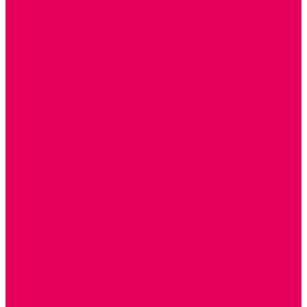
ДОПОЛНИТЕЛЬНО
НАЦИОНАЛЬНЫЕ ПРОЕКТЫ
ЭКОЛОГИЯ
ПАТРИОТИЧЕСКОЕ ВОСПИТАНИЕ
РОДНАЯ ИГРУШКА
Работа с юр.лицами
Работа с ДОУ
Работа с ИП и ООО
Методическая поддержка
Блог
Учебно-методический центр ФИСО
Модульная программа СТЕМ
Образовательный портал Элтиленд
Комплекты для дооснащения РППС в ДОО
Помощь
Доставка
Обмен и возврат
Оплата
Скачать Мультстудию
Скачать каталоги
О компании
Контакты
Готовые решения
Политика конфиденциальности
Отзывы