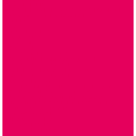
ИГРЫ НИКИТИНА
МОЗАИКИ И КУБИКИ С КАРТИНКАМИ И СХЕМАМИ
ДОСУГОВЫЕ ИГРЫ И ГОЛОВОЛОМКИ
ДОМИНО
ЛОТО
ШАХМАТЫ, ШАШКИ
ГОЛОВОЛОМКИ
НАПОЛЬНЫЕ
НАСТОЛЬНЫЕ
МАТЕРИАЛЫ МОНТЕССОРИ
ПЕСОК и ВОДА ИГРЫ и ОБОРУДОВАНИЕ
СЕНСОМОТОРНОЕ РАЗВИТИЕ
РАЗВИТИЕ РЕЧИ и ОБУЧЕНИЕ ГРАМОТЕ
ГРАФОМОТОРНОЕ РАЗВИТИЕ
ИНОСТРАННЫЕ ЯЗЫКИ
ЭЛЕМЕНТАРНЫЕ МАТЕМАТИЧЕСКИЕ ПРЕДСТАВЛЕНИЯ
ИССЛЕДОВАТЕЛЬСКАЯ ДЕЯТЕЛЬНОСТЬ
ПРАВИЛА ДОРОЖНОГО ДВИЖЕНИЯ и ОБЖ
ОЗНАКОМЛЕНИЕ С СОЛНЕЧНОЙ СИСТЕМОЙ
СОЦИАЛЬНОЕ ВОСПИТАНИЕ
ИГРЫ ВОСКОБОВИЧА
ПОДГОТОВКА К ШКОЛЕ
ОКРУЖАЮЩИЙ МИР
ИГРЫ НА ЛИПУЧКАХ из ПЛАСТИКА
ИГРЫ НА ЛИПУЧКАХ из ФЕТРА