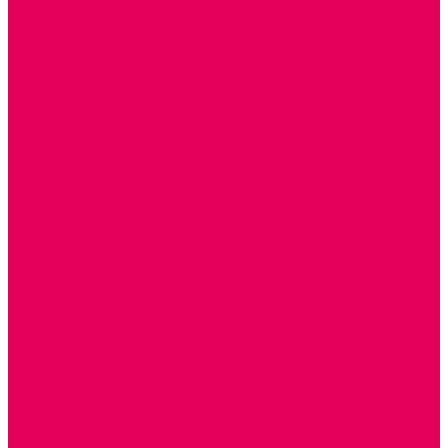
КОЛЯСКИ
КРОВАТКИ И ЛЮЛЬКИ для кукол
ДОМА и МЕБЕЛЬ ДЛЯ КУКОЛ
ОБРАЗНЫЕ ИГРУШКИ
ДЛЯ УБОРКИ
ДЛЯ СТИРКИ и ГЛАЖКИ
КУХНЯ
ПОСУДА и МЕЛКАЯ БЫТОВАЯ ТЕХНИКА
ПРОДУКТЫ
МАГАЗИН
БОЛЬНИЦА
МАСТЕРСКАЯ
ПАРИКМАХЕРСКАЯ
ТРАНСПОРТНЫЕ ИГРУШКИ
ПАРКОВКИ и ГАРАЖИ
ЛЕГКОВЫЕ
ГРУЗОВЫЕ
СПЕЦТЕХНИКА
СЛУЖЕБНЫЕ
ВОЕННЫЕ
САМОЛЕТЫ, ВЕРТОЛЕТЫ
ЖЕЛЕЗНАЯ ДОРОГА
ШКОЛА
ТЕМАТИЧЕСКИЕ НАБОРЫ
ТЕМАТИЧЕСКИЕ КОСТЮМЫ