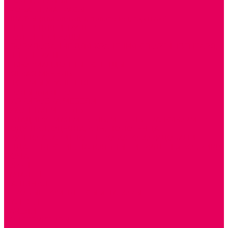
СТОЛЫ, СТУЛЬЯ
КРОВАТИ, МАТРАСЫ
ШКАФЫ (для одежды, полотенец, горшков)
СТЕНКИ ДЛЯ ИГРУШЕК
УГОЛКИ ПРИРОДЫ
ОБОРУДОВАНИЕ ДЛЯ ХРАНЕНИЯ СПОРТИНВЕНТАРЯ,
КНИГ, ИГРУШЕК
ИНФОРМАЦИОННЫЕ СТЕНДЫ
МЯГКАЯ МЕБЕЛЬ
СИСТЕМЫ ХРАНЕНИЯ
СТОЛЫ для ЛЕГО
МАРКИРОВКА МЕБЕЛИ
КУХОННАЯ МЕБЕЛЬ
СКЛАДИРУЕМАЯ МЕБЕЛЬ, МЕБЕЛЬ ТРАНСФОРМЕР
ПОДУШКИ, ОДЕЯЛА, КПБ, ПОЛОТЕНЦА
КРУПНОГАБАРИТНОЕ ИГРОВОЕ ОБОРУДОВАНИЕ
ДИДАКТИЧЕСКИЕ, НАПОЛЬНЫЕ ИГРУШКИ и КОВРИКИ
ДОМА
ГОРКИ
КАЧАЛКИ
МАШИНКИ
ИГРОВЫЕ КОМПЛЕКСЫ и НАБОРЫ
МАНЕЖИ
КАЧЕЛИ
КОНСТРУКТОРЫ