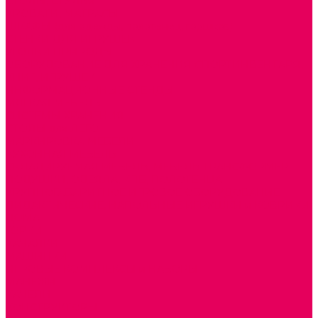
СТОЛЫ, СТУЛЬЯ
КРОВАТИ, МАТРАСЫ
ШКАФЫ (для одежды, полотенец, горшков)
СТЕНКИ ДЛЯ ИГРУШЕК
УГОЛКИ ПРИРОДЫ
ОБОРУДОВАНИЕ ДЛЯ ХРАНЕНИЯ СПОРТИНВЕНТАРЯ,
КНИГ, ИГРУШЕК
ИНФОРМАЦИОННЫЕ СТЕНДЫ
МЯГКАЯ МЕБЕЛЬ
СИСТЕМЫ ХРАНЕНИЯ
СТОЛЫ для ЛЕГО
МАРКИРОВКА МЕБЕЛИ
КУХОННАЯ МЕБЕЛЬ
СКЛАДИРУЕМАЯ МЕБЕЛЬ, МЕБЕЛЬ ТРАНСФОРМЕР
ПОДУШКИ, ОДЕЯЛА, КПБ, ПОЛОТЕНЦА
КРУПНОГАБАРИТНОЕ ИГРОВОЕ ОБОРУДОВАНИЕ
ДИДАКТИЧЕСКИЕ, НАПОЛЬНЫЕ ИГРУШКИ и КОВРИКИ
ДОМА
ГОРКИ
КАЧАЛКИ
МАШИНКИ
ИГРОВЫЕ КОМПЛЕКСЫ и НАБОРЫ
МАНЕЖИ
КАЧЕЛИ
КОНСТРУКТОРЫ