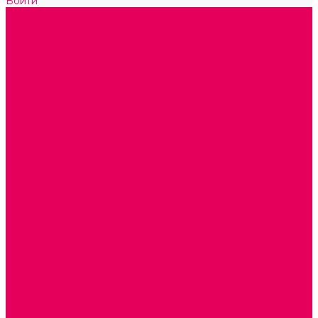
Войти
Каталог товаров
ГОТОВЫЕ РЕШЕНИЯ ИГРУШКИ ДЛЯ ДЕТСКОГО САДА
STEM ОБРАЗОВАНИЕ
КОМПЛЕКТЫ РППС ДОО
ЭМОЦИОНАЛЬНЫЙ ИНТЕЛЛЕКТ
РАННЕЕ РАЗВИТИЕ
ГОРКИ С ШАРИКАМИ, ЛАБИРИНТЫ, ВКЛАДЫШИ
ШНУРОВКИ, ЦЕПОЧКИ
РАМКИ-ВКЛАДЫШИ, ВКЛАДЫШИ
КОНСТРУКТОРЫ И СТРОИТЕЛЬНЫЕ НАБОРЫ
ПОЛИДРОН
ДЕРЕВЯННЫЕ
ПЛАСТМАССОВЫЕ
ОБОРУДОВАНИЕ ГРУПП для детей от 1 года
КРОВАТИ МАТРАЦЫ КПБ
ХОДУНКИ
СТУЛЬЧИК ДЛЯ КОРМЛЕНИЯ
КАБИНЕТЫ СПЕЦИАЛИСТОВ
ПСИХОЛОГ
ЛОГОПЕД
СЮЖЕТНО-РОЛЕВЫЕ ИГРЫ
КУКЛЫ и ОДЕЖДА ДЛЯ КУКОЛ
КОЛЯСКИ
КРОВАТКИ И ЛЮЛЬКИ для кукол