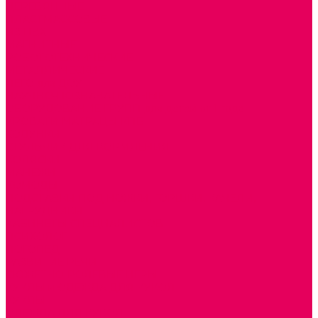
ДЕРЕВЯННЫЕ
ПЛАСТМАССОВЫЕ
ИЗ ПВХ
МАГНИТНЫЕ
РОБОТОТЕХНИЧЕСКИЕ
МЕТАЛЛИЧЕСКИЕ
ЛЕГО для ДОУ
НАУЧНО-ПОЗНАВАТЕЛЬНЫЕ
ОБОРУДОВАНИЕ ГРУПП для детей от 1 года
КРОВАТИ МАТРАЦЫ КПБ
ХОДУНКИ
СТУЛЬЧИК ДЛЯ КОРМЛЕНИЯ
КОЛЯСКИ
МАНЕЖИ
КОМОДЫ
ПОДСТАВКИ ПОД НОЖКИ, ГОРШКИ, КАЧЕЛИ,
НАГРУДНИКИ
КАБИНЕТЫ СПЕЦИАЛИСТОВ
ПСИХОЛОГ
ЛОГОПЕД
РАЗВИТИЕ РЕЧИ
СЮЖЕТНО-РОЛЕВЫЕ ИГРЫ
КУКЛЫ и ОДЕЖДА ДЛЯ КУКОЛ
КУКЛЫ
ОДЕЖДА ДЛЯ КУКОЛ