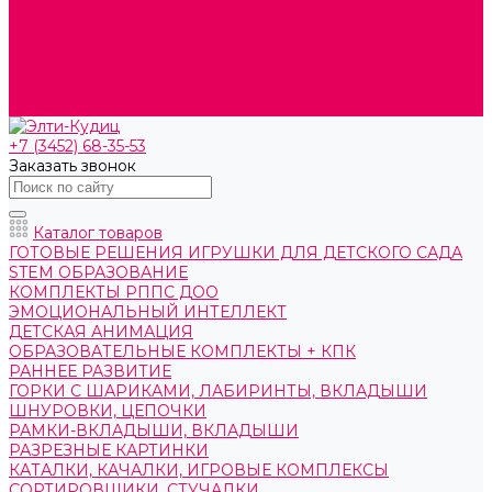
О компании
Контакты
Готовые решения
Политика конфиденциальности
Отзывы
Сертификаты
+7 (3452) 68-35-53
Заказать звонок
Каталог товаров
ГОТОВЫЕ РЕШЕНИЯ ИГРУШКИ ДЛЯ ДЕТСКОГО САДА
STEM ОБРАЗОВАНИЕ
КОМПЛЕКТЫ РППС ДОО
ЭМОЦИОНАЛЬНЫЙ ИНТЕЛЛЕКТ
ДЕТСКАЯ АНИМАЦИЯ
ОБРАЗОВАТЕЛЬНЫЕ КОМПЛЕКТЫ + КПК
РАННЕЕ РАЗВИТИЕ
ГОРКИ С ШАРИКАМИ, ЛАБИРИНТЫ, ВКЛАДЫШИ
ШНУРОВКИ, ЦЕПОЧКИ
РАМКИ-ВКЛАДЫШИ, ВКЛАДЫШИ
РАЗРЕЗНЫЕ КАРТИНКИ
КАТАЛКИ, КАЧАЛКИ, ИГРОВЫЕ КОМПЛЕКСЫ
СОРТИРОВЩИКИ, СТУЧАЛКИ