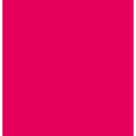
ИГРЫ НИКИТИНА
МОЗАИКИ И КУБИКИ С КАРТИНКАМИ И СХЕМАМИ
ДОСУГОВЫЕ ИГРЫ И ГОЛОВОЛОМКИ
ДОМИНО
ЛОТО
ШАХМАТЫ, ШАШКИ
ГОЛОВОЛОМКИ
НАПОЛЬНЫЕ
НАСТОЛЬНЫЕ
МАТЕРИАЛЫ МОНТЕССОРИ
ПЕСОК и ВОДА ИГРЫ и ОБОРУДОВАНИЕ
СЕНСОМОТОРНОЕ РАЗВИТИЕ
РАЗВИТИЕ РЕЧИ и ОБУЧЕНИЕ ГРАМОТЕ
ГРАФОМОТОРНОЕ РАЗВИТИЕ
ИНОСТРАННЫЕ ЯЗЫКИ
ЭЛЕМЕНТАРНЫЕ МАТЕМАТИЧЕСКИЕ ПРЕДСТАВЛЕНИЯ
ИССЛЕДОВАТЕЛЬСКАЯ ДЕЯТЕЛЬНОСТЬ
ПРАВИЛА ДОРОЖНОГО ДВИЖЕНИЯ и ОБЖ
ОЗНАКОМЛЕНИЕ С СОЛНЕЧНОЙ СИСТЕМОЙ
СОЦИАЛЬНОЕ ВОСПИТАНИЕ
ИГРЫ ВОСКОБОВИЧА
ПОДГОТОВКА К ШКОЛЕ
ОКРУЖАЮЩИЙ МИР
ИГРЫ НА ЛИПУЧКАХ из ПЛАСТИКА
ИГРЫ НА ЛИПУЧКАХ из ФЕТРА