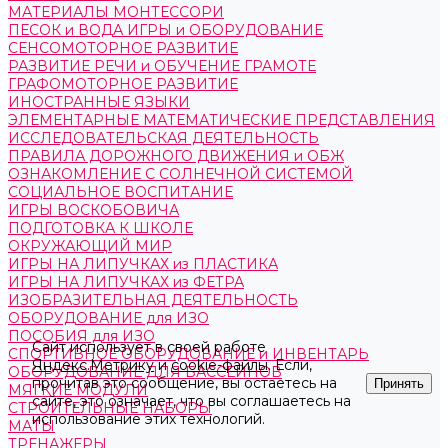
МАТЕРИАЛЫ МОНТЕССОРИ
ПЕСОК и ВОДА ИГРЫ и ОБОРУДОВАНИЕ
СЕНСОМОТОРНОЕ РАЗВИТИЕ
РАЗВИТИЕ РЕЧИ и ОБУЧЕНИЕ ГРАМОТЕ
ГРАФОМОТОРНОЕ РАЗВИТИЕ
ИНОСТРАННЫЕ ЯЗЫКИ
ЭЛЕМЕНТАРНЫЕ МАТЕМАТИЧЕСКИЕ ПРЕДСТАВЛЕНИЯ
ИССЛЕДОВАТЕЛЬСКАЯ ДЕЯТЕЛЬНОСТЬ
ПРАВИЛА ДОРОЖНОГО ДВИЖЕНИЯ и ОБЖ
ОЗНАКОМЛЕНИЕ С СОЛНЕЧНОЙ СИСТЕМОЙ
СОЦИАЛЬНОЕ ВОСПИТАНИЕ
ИГРЫ ВОСКОБОВИЧА
ПОДГОТОВКА К ШКОЛЕ
ОКРУЖАЮЩИЙ МИР
ИГРЫ НА ЛИПУЧКАХ из ПЛАСТИКА
ИГРЫ НА ЛИПУЧКАХ из ФЕТРА
ИЗОБРАЗИТЕЛЬНАЯ ДЕЯТЕЛЬНОСТЬ
ОБОРУДОВАНИЕ для ИЗО
ПОСОБИЯ для ИЗО
Сайт использует в своей работе
СПОРТИВНОЕ ОБОРУДОВАНИЕ и ИНВЕНТАРЬ
Яндекс.Метрику
и
cookie-файлы
. Если,
ОБОРУДОВАНИЕ ДЛЯ БАССЕЙНОВ
прочитав это сообщение, вы остаетесь на
Принять
МЯГКИЕ МОДУЛИ
сайте, это означает, что вы соглашаетесь на
СТРОИТЕЛЬНЫЕ НАБОРЫ
использование этих технологий.
МАТЫ
ТРЕНАЖЕРЫ