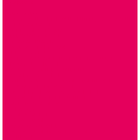
Сертификаты
...
Каталог товаров
ГОТОВЫЕ РЕШЕНИЯ ИГРУШКИ ДЛЯ ДЕТСКОГО САДА
STEM ОБРАЗОВАНИЕ
КОМПЛЕКТЫ РППС ДОО
ЭМОЦИОНАЛЬНЫЙ ИНТЕЛЛЕКТ
ДЕТСКАЯ АНИМАЦИЯ
ОБРАЗОВАТЕЛЬНЫЕ КОМПЛЕКТЫ + КПК
РАННЕЕ РАЗВИТИЕ
ГОРКИ С ШАРИКАМИ, ЛАБИРИНТЫ, ВКЛАДЫШИ
ШНУРОВКИ, ЦЕПОЧКИ
РАМКИ-ВКЛАДЫШИ, ВКЛАДЫШИ
РАЗРЕЗНЫЕ КАРТИНКИ
КАТАЛКИ, КАЧАЛКИ, ИГРОВЫЕ КОМПЛЕКСЫ
СОРТИРОВЩИКИ, СТУЧАЛКИ
ОЗВУЧЕННЫЕ ИГРУШКИ, ДЕРГУНЧИКИ
ЛОГИЧЕСКИЕ ИГРЫ, ПИРАМИДКИ
НЕВАЛЯШКИ, ЮЛЫ, КУБИКИ
БИЗИБОРДЫ
ПАЗЛЫ, МОЗАИКИ
КОНСТРУКТОРЫ
ИГРОВОЕ ОТ 2 МЕСЯЦЕВ
КОНСТРУКТОРЫ И СТРОИТЕЛЬНЫЕ НАБОРЫ
ПОЛИДРОН