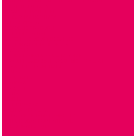
ДИДАКТИЧЕСКИЕ ПАНЕЛИ и БИЗИБОРДЫ
ЭЛЕМЕНТЫ ДЕКОРА
МОЗАИКИ НАСТЕННЫЕ
СЕНСОРНАЯ КОМНАТА
МЯГКАЯ СРЕДА
СВЕТОВЫЕ ПРИБОРЫ
ДОПОЛНИТЕЛЬНО
НАСТЕННОЕ ОБОРУДОВАНИЕ
НАЦИОНАЛЬНЫЕ ПРОЕКТЫ
ЭКОЛОГИЯ
ПАТРИОТИЧЕСКОЕ ВОСПИТАНИЕ
ИГРУШКИ-ЗАБАВЫ, НАРОДНЫЕ ИГРУШКИ
НАРОДНЫЕ ПРОМЫСЛЫ
ДЫМКА
КАРГОПОЛЬ
ХОХЛОМА
ГОРОДЕЦ
ГЖЕЛЬ
МЕЗЕНЬ
ФИЛИМОНОВО
РОДНАЯ ИГРУШКА
СЕМЬЯ. СЕМЕЙНЫЕ ЦЕННОСТИ.
ФИНАНСОВАЯ ГРАМОТНОСТЬ
ДОСТУПНАЯ СРЕДА
ТАКТИЛЬНЫЕ ОЩУЩЕНИЯ