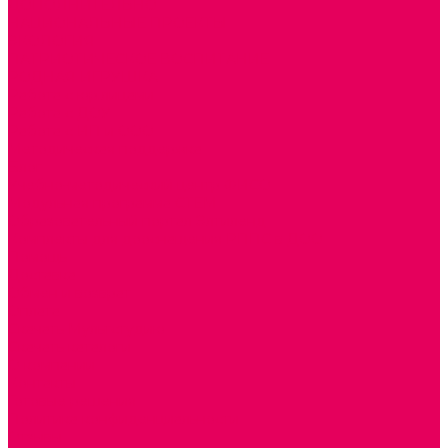
ДОПОЛНИТЕЛЬНО
НАЦИОНАЛЬНЫЕ ПРОЕКТЫ
ЭКОЛОГИЯ
ПАТРИОТИЧЕСКОЕ ВОСПИТАНИЕ
РОДНАЯ ИГРУШКА
Работа с юр.лицами
Работа с ДОУ
Работа с ИП и ООО
Методическая поддержка
Блог
Учебно-методический центр ФИСО
Модульная программа СТЕМ
Образовательный портал Элтиленд
Комплекты для дооснащения РППС в ДОО
Помощь
Доставка
Обмен и возврат
Оплата
Скачать Мультстудию
Скачать каталоги
О компании
Контакты
Готовые решения
Политика конфиденциальности
Отзывы