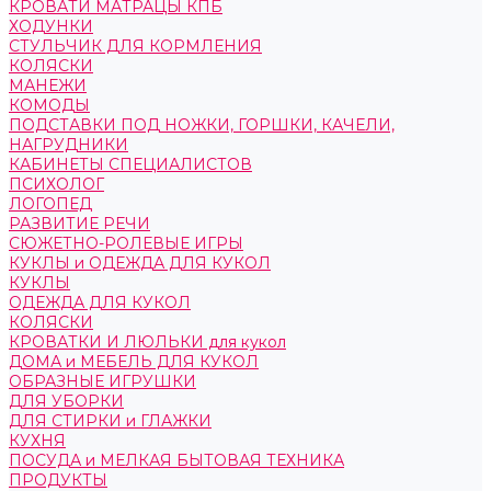
КРОВАТИ МАТРАЦЫ КПБ
ХОДУНКИ
СТУЛЬЧИК ДЛЯ КОРМЛЕНИЯ
КОЛЯСКИ
МАНЕЖИ
КОМОДЫ
ПОДСТАВКИ ПОД НОЖКИ, ГОРШКИ, КАЧЕЛИ,
НАГРУДНИКИ
КАБИНЕТЫ СПЕЦИАЛИСТОВ
ПСИХОЛОГ
ЛОГОПЕД
РАЗВИТИЕ РЕЧИ
СЮЖЕТНО-РОЛЕВЫЕ ИГРЫ
КУКЛЫ и ОДЕЖДА ДЛЯ КУКОЛ
КУКЛЫ
ОДЕЖДА ДЛЯ КУКОЛ
КОЛЯСКИ
КРОВАТКИ И ЛЮЛЬКИ для кукол
ДОМА и МЕБЕЛЬ ДЛЯ КУКОЛ
ОБРАЗНЫЕ ИГРУШКИ
ДЛЯ УБОРКИ
ДЛЯ СТИРКИ и ГЛАЖКИ
КУХНЯ
ПОСУДА и МЕЛКАЯ БЫТОВАЯ ТЕХНИКА
ПРОДУКТЫ