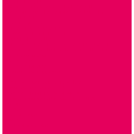
РЕАБИЛИТАЦИЯ
ЦИФРОВАЯ ОБРАЗОВАТЕЛЬНАЯ СРЕДА
ИНФОРМАЦИОННО-КОММУНИКАЦИОННЫЕ
ТЕХНОЛОГИИ
РОБОТОТЕХНИКА
НЕЙРОПИЛОТИРОВАНИЕ
ИСКУССТВЕННЫЙ ИНТЕЛЛЕКТ
АЛГОРИТМИКА В ДОУ
КОНСТРУИРОВАНИЕ И ПРОГРАММИРОВАНИЕ
РОБОТОТЕХНИКА ДЛЯ НАЧАЛЬНОЙ ШКОЛЫ
Работа с юр.лицами
Работа с ДОУ
Работа с ИП и ООО
Методическая поддержка
Блог
Учебно-методический центр ФИСО
Модульная программа СТЕМ
Образовательный портал Элтиленд
Комплекты для дооснащения РППС в ДОО
Помощь
Доставка
Обмен и возврат
Оплата
Скачать Мультстудию
Скачать каталоги