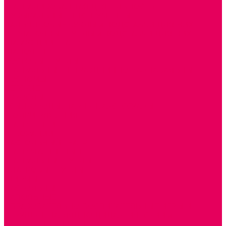
ТЕАТРАЛИЗОВАННАЯ ДЕЯТЕЛЬНОСТЬ
МУЗЫКАЛЬНЫЕ ИНСТРУМЕНТЫ
ПАЛЬЧИКОВЫЕ КУКЛЫ и ПОДСТАВКИ ДЛЯ НИХ
ПЕРЧАТОЧНЫЕ КУКЛЫ и ПОДСТАВКИ ДЛЯ НИХ
ШАГАЮЩИЙ ТЕАТР
ШАПОЧКИ
РОСТОВЫЕ КУКЛЫ
ТЕАТРАЛЬНЫЕ И ПРАЗДНИЧНО-КАРНАВАЛЬНЫЕ
КОСТЮМЫ
ДЕТСКИЕ
ВЗРОСЛЫЕ
УСЫ, БОРОДЫ, ПАРИКИ, АКСЕССУАРЫ
УГОЛКИ РЯЖЕНИЯ
ТЕАТР ТЕНЕЙ
ДЕКОРАЦИИ
НАСТОЛЬНЫЙ ТЕАТР
ТЕАТР МАГНИТНЫЙ
ТЕАТРАЛЬНЫЕ КУКЛЫ
ПЛАТКОВЫЕ КУКЛЫ
ШИРМЫ
НАСТОЛЬНЫЕ
НАПОЛЬНЫЕ
ОБРАЗОВАТЕЛЬНО-ВОСПИТАТЕЛЬНЫЕ ИГРЫ И
ИГРУШКИ, НАГЛЯДНО-ДИДАКТИЧЕСКИЙ и
РАЗДАТОЧНЫЙ МАТЕРИАЛ