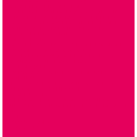
ТЕАТРАЛИЗОВАННАЯ ДЕЯТЕЛЬНОСТЬ
МУЗЫКАЛЬНЫЕ ИНСТРУМЕНТЫ
ПАЛЬЧИКОВЫЕ КУКЛЫ и ПОДСТАВКИ ДЛЯ НИХ
ПЕРЧАТОЧНЫЕ КУКЛЫ и ПОДСТАВКИ ДЛЯ НИХ
ОБРАЗОВАТЕЛЬНО-ВОСПИТАТЕЛЬНЫЕ ИГРЫ И
ИГРУШКИ, НАГЛЯДНО-ДИДАКТИЧЕСКИЙ и
РАЗДАТОЧНЫЙ МАТЕРИАЛ
ИГРЫ НИКИТИНА
МОЗАИКИ И КУБИКИ С КАРТИНКАМИ И СХЕМАМИ
ДОСУГОВЫЕ ИГРЫ И ГОЛОВОЛОМКИ
СПОРТИВНОЕ ОБОРУДОВАНИЕ и ИНВЕНТАРЬ
ОБОРУДОВАНИЕ ДЛЯ БАССЕЙНОВ
МЯГКИЕ МОДУЛИ
ОБРУЧИ, СКАКАЛКИ, ПАЛКИ, ЛЕНТЫ, МЯЧИ
МЕБЕЛЬ ДОУ
БАНКЕТКИ, СКАМЕЙКИ, ЗЕРКАЛА, РОСТОМЕРЫ
СТОЛЫ для ЖЕЛЕЗНОЙ ДОРОГИ
ИГРОВАЯ МЕБЕЛЬ
КРУПНОГАБАРИТНОЕ ИГРОВОЕ ОБОРУДОВАНИЕ
ДИДАКТИЧЕСКИЕ, НАПОЛЬНЫЕ ИГРУШКИ и КОВРИКИ
ДОМА
ГОРКИ
СЕНСОРНАЯ КОМНАТА
МЯГКАЯ СРЕДА
СВЕТОВЫЕ ПРИБОРЫ