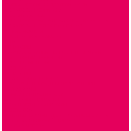
ИЗОБРАЗИТЕЛЬНАЯ ДЕЯТЕЛЬНОСТЬ
ОБОРУДОВАНИЕ для ИЗО
ПОСОБИЯ для ИЗО
СПОРТИВНОЕ ОБОРУДОВАНИЕ и ИНВЕНТАРЬ
ОБОРУДОВАНИЕ ДЛЯ БАССЕЙНОВ
МЯГКИЕ МОДУЛИ
СТРОИТЕЛЬНЫЕ НАБОРЫ
МАТЫ
ТРЕНАЖЕРЫ
ОБРУЧИ, СКАКАЛКИ, ПАЛКИ, ЛЕНТЫ, МЯЧИ
СПОРТИВНЫЙ ИНВЕНТРЬ
СПОРТИВНЫЕ ИГРЫ
ИНВЕНТАРЬ
ТРЕНАЖЕРЫ
БАЛАНСИРЫ и ЛЕСЕНКИ
СПОРТКОМПЛЕКСЫ, ШВЕДСКИЕ СТЕНКИ,
СКАЛОДРОМЫ
СКАМЬИ ГИМНАСТИЧЕСКИЕ
ТАКТИЛЬНЫЕ ДОРОЖКИ
ВЕЛОСИПЕДЫ И САМОКАТЫ
МЕБЕЛЬ ДОУ
БАНКЕТКИ, СКАМЕЙКИ, ЗЕРКАЛА, РОСТОМЕРЫ
СТОЛЫ для ЖЕЛЕЗНОЙ ДОРОГИ
ИГРОВАЯ МЕБЕЛЬ