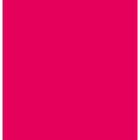
КОЛЯСКИ
КРОВАТКИ И ЛЮЛЬКИ для кукол
ДОМА и МЕБЕЛЬ ДЛЯ КУКОЛ
ОБРАЗНЫЕ ИГРУШКИ
ДЛЯ УБОРКИ
ДЛЯ СТИРКИ и ГЛАЖКИ
КУХНЯ
ПОСУДА и МЕЛКАЯ БЫТОВАЯ ТЕХНИКА
ПРОДУКТЫ
МАГАЗИН
БОЛЬНИЦА
МАСТЕРСКАЯ
ПАРИКМАХЕРСКАЯ
ТРАНСПОРТНЫЕ ИГРУШКИ
ПАРКОВКИ и ГАРАЖИ
ЛЕГКОВЫЕ
ГРУЗОВЫЕ
СПЕЦТЕХНИКА
СЛУЖЕБНЫЕ
ВОЕННЫЕ
САМОЛЕТЫ, ВЕРТОЛЕТЫ
ЖЕЛЕЗНАЯ ДОРОГА
ШКОЛА
ТЕМАТИЧЕСКИЕ НАБОРЫ
ТЕМАТИЧЕСКИЕ КОСТЮМЫ