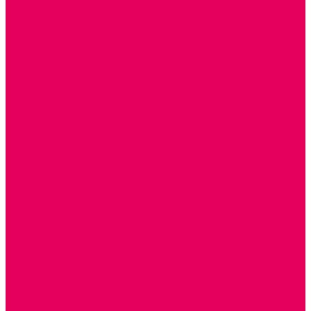
ИГРЫ НИКИТИНА
МОЗАИКИ И КУБИКИ С КАРТИНКАМИ И СХЕМАМИ
ДОСУГОВЫЕ ИГРЫ И ГОЛОВОЛОМКИ
ДОМИНО
ЛОТО
ШАХМАТЫ, ШАШКИ
ГОЛОВОЛОМКИ
НАПОЛЬНЫЕ
НАСТОЛЬНЫЕ
МАТЕРИАЛЫ МОНТЕССОРИ
ПЕСОК и ВОДА ИГРЫ и ОБОРУДОВАНИЕ
СЕНСОМОТОРНОЕ РАЗВИТИЕ
РАЗВИТИЕ РЕЧИ и ОБУЧЕНИЕ ГРАМОТЕ
ГРАФОМОТОРНОЕ РАЗВИТИЕ
ИНОСТРАННЫЕ ЯЗЫКИ
ЭЛЕМЕНТАРНЫЕ МАТЕМАТИЧЕСКИЕ ПРЕДСТАВЛЕНИЯ
ИССЛЕДОВАТЕЛЬСКАЯ ДЕЯТЕЛЬНОСТЬ
ПРАВИЛА ДОРОЖНОГО ДВИЖЕНИЯ и ОБЖ
ОЗНАКОМЛЕНИЕ С СОЛНЕЧНОЙ СИСТЕМОЙ
СОЦИАЛЬНОЕ ВОСПИТАНИЕ
ИГРЫ ВОСКОБОВИЧА
ПОДГОТОВКА К ШКОЛЕ
ОКРУЖАЮЩИЙ МИР
ИГРЫ НА ЛИПУЧКАХ из ПЛАСТИКА
ИГРЫ НА ЛИПУЧКАХ из ФЕТРА