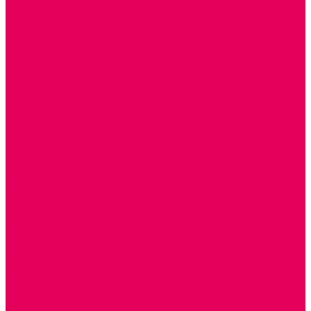
СТОЛЫ, СТУЛЬЯ
КРОВАТИ, МАТРАСЫ
ШКАФЫ (для одежды, полотенец, горшков)
СТЕНКИ ДЛЯ ИГРУШЕК
УГОЛКИ ПРИРОДЫ
ОБОРУДОВАНИЕ ДЛЯ ХРАНЕНИЯ СПОРТИНВЕНТАРЯ,
КНИГ, ИГРУШЕК
ИНФОРМАЦИОННЫЕ СТЕНДЫ
МЯГКАЯ МЕБЕЛЬ
СИСТЕМЫ ХРАНЕНИЯ
СТОЛЫ для ЛЕГО
МАРКИРОВКА МЕБЕЛИ
КУХОННАЯ МЕБЕЛЬ
СКЛАДИРУЕМАЯ МЕБЕЛЬ, МЕБЕЛЬ ТРАНСФОРМЕР
ПОДУШКИ, ОДЕЯЛА, КПБ, ПОЛОТЕНЦА
КРУПНОГАБАРИТНОЕ ИГРОВОЕ ОБОРУДОВАНИЕ
ДИДАКТИЧЕСКИЕ, НАПОЛЬНЫЕ ИГРУШКИ и КОВРИКИ
ДОМА
ГОРКИ
КАЧАЛКИ
МАШИНКИ
ИГРОВЫЕ КОМПЛЕКСЫ и НАБОРЫ
МАНЕЖИ
КАЧЕЛИ
КОНСТРУКТОРЫ