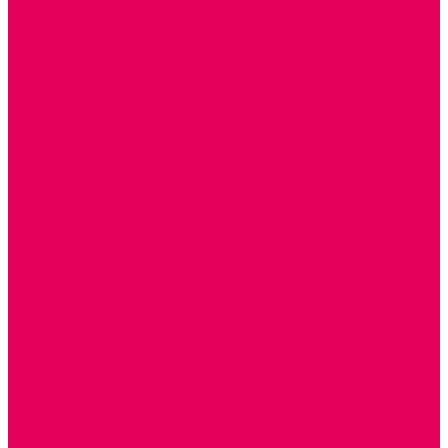
Сертификаты
...
Каталог товаров
ГОТОВЫЕ РЕШЕНИЯ ИГРУШКИ ДЛЯ ДЕТСКОГО САДА
STEM ОБРАЗОВАНИЕ
КОМПЛЕКТЫ РППС ДОО
ЭМОЦИОНАЛЬНЫЙ ИНТЕЛЛЕКТ
ДЕТСКАЯ АНИМАЦИЯ
ОБРАЗОВАТЕЛЬНЫЕ КОМПЛЕКТЫ + КПК
РАННЕЕ РАЗВИТИЕ
ГОРКИ С ШАРИКАМИ, ЛАБИРИНТЫ, ВКЛАДЫШИ
ШНУРОВКИ, ЦЕПОЧКИ
РАМКИ-ВКЛАДЫШИ, ВКЛАДЫШИ
РАЗРЕЗНЫЕ КАРТИНКИ
КАТАЛКИ, КАЧАЛКИ, ИГРОВЫЕ КОМПЛЕКСЫ
СОРТИРОВЩИКИ, СТУЧАЛКИ
ОЗВУЧЕННЫЕ ИГРУШКИ, ДЕРГУНЧИКИ
ЛОГИЧЕСКИЕ ИГРЫ, ПИРАМИДКИ
НЕВАЛЯШКИ, ЮЛЫ, КУБИКИ
БИЗИБОРДЫ
ПАЗЛЫ, МОЗАИКИ
КОНСТРУКТОРЫ
ИГРОВОЕ ОТ 2 МЕСЯЦЕВ
КОНСТРУКТОРЫ И СТРОИТЕЛЬНЫЕ НАБОРЫ
ПОЛИДРОН