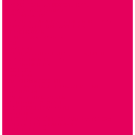
ИЗОБРАЗИТЕЛЬНАЯ ДЕЯТЕЛЬНОСТЬ
ОБОРУДОВАНИЕ для ИЗО
ПОСОБИЯ для ИЗО
СПОРТИВНОЕ ОБОРУДОВАНИЕ и ИНВЕНТАРЬ
ОБОРУДОВАНИЕ ДЛЯ БАССЕЙНОВ
МЯГКИЕ МОДУЛИ
СТРОИТЕЛЬНЫЕ НАБОРЫ
МАТЫ
ТРЕНАЖЕРЫ
ОБРУЧИ, СКАКАЛКИ, ПАЛКИ, ЛЕНТЫ, МЯЧИ
СПОРТИВНЫЙ ИНВЕНТРЬ
СПОРТИВНЫЕ ИГРЫ
ИНВЕНТАРЬ
ТРЕНАЖЕРЫ
БАЛАНСИРЫ и ЛЕСЕНКИ
СПОРТКОМПЛЕКСЫ, ШВЕДСКИЕ СТЕНКИ,
СКАЛОДРОМЫ
СКАМЬИ ГИМНАСТИЧЕСКИЕ
ТАКТИЛЬНЫЕ ДОРОЖКИ
ВЕЛОСИПЕДЫ И САМОКАТЫ
МЕБЕЛЬ ДОУ
БАНКЕТКИ, СКАМЕЙКИ, ЗЕРКАЛА, РОСТОМЕРЫ
СТОЛЫ для ЖЕЛЕЗНОЙ ДОРОГИ
ИГРОВАЯ МЕБЕЛЬ