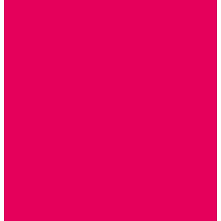
ДИДАКТИЧЕСКИЕ ПАНЕЛИ и БИЗИБОРДЫ
ЭЛЕМЕНТЫ ДЕКОРА
МОЗАИКИ НАСТЕННЫЕ
СЕНСОРНАЯ КОМНАТА
МЯГКАЯ СРЕДА
СВЕТОВЫЕ ПРИБОРЫ
ДОПОЛНИТЕЛЬНО
НАСТЕННОЕ ОБОРУДОВАНИЕ
НАЦИОНАЛЬНЫЕ ПРОЕКТЫ
ЭКОЛОГИЯ
ПАТРИОТИЧЕСКОЕ ВОСПИТАНИЕ
ИГРУШКИ-ЗАБАВЫ, НАРОДНЫЕ ИГРУШКИ
НАРОДНЫЕ ПРОМЫСЛЫ
ДЫМКА
КАРГОПОЛЬ
ХОХЛОМА
ГОРОДЕЦ
ГЖЕЛЬ
МЕЗЕНЬ
ФИЛИМОНОВО
РОДНАЯ ИГРУШКА
СЕМЬЯ. СЕМЕЙНЫЕ ЦЕННОСТИ.
ФИНАНСОВАЯ ГРАМОТНОСТЬ
ДОСТУПНАЯ СРЕДА
ТАКТИЛЬНЫЕ ОЩУЩЕНИЯ