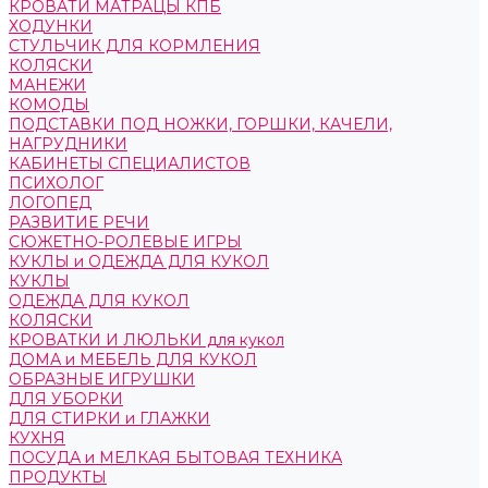
КРОВАТИ МАТРАЦЫ КПБ
ХОДУНКИ
СТУЛЬЧИК ДЛЯ КОРМЛЕНИЯ
КОЛЯСКИ
МАНЕЖИ
КОМОДЫ
ПОДСТАВКИ ПОД НОЖКИ, ГОРШКИ, КАЧЕЛИ,
НАГРУДНИКИ
КАБИНЕТЫ СПЕЦИАЛИСТОВ
ПСИХОЛОГ
ЛОГОПЕД
РАЗВИТИЕ РЕЧИ
СЮЖЕТНО-РОЛЕВЫЕ ИГРЫ
КУКЛЫ и ОДЕЖДА ДЛЯ КУКОЛ
КУКЛЫ
ОДЕЖДА ДЛЯ КУКОЛ
КОЛЯСКИ
КРОВАТКИ И ЛЮЛЬКИ для кукол
ДОМА и МЕБЕЛЬ ДЛЯ КУКОЛ
ОБРАЗНЫЕ ИГРУШКИ
ДЛЯ УБОРКИ
ДЛЯ СТИРКИ и ГЛАЖКИ
КУХНЯ
ПОСУДА и МЕЛКАЯ БЫТОВАЯ ТЕХНИКА
ПРОДУКТЫ