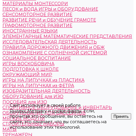
МАТЕРИАЛЫ МОНТЕССОРИ
ПЕСОК и ВОДА ИГРЫ и ОБОРУДОВАНИЕ
СЕНСОМОТОРНОЕ РАЗВИТИЕ
РАЗВИТИЕ РЕЧИ и ОБУЧЕНИЕ ГРАМОТЕ
ГРАФОМОТОРНОЕ РАЗВИТИЕ
ИНОСТРАННЫЕ ЯЗЫКИ
ЭЛЕМЕНТАРНЫЕ МАТЕМАТИЧЕСКИЕ ПРЕДСТАВЛЕНИЯ
ИССЛЕДОВАТЕЛЬСКАЯ ДЕЯТЕЛЬНОСТЬ
ПРАВИЛА ДОРОЖНОГО ДВИЖЕНИЯ и ОБЖ
ОЗНАКОМЛЕНИЕ С СОЛНЕЧНОЙ СИСТЕМОЙ
СОЦИАЛЬНОЕ ВОСПИТАНИЕ
ИГРЫ ВОСКОБОВИЧА
ПОДГОТОВКА К ШКОЛЕ
ОКРУЖАЮЩИЙ МИР
ИГРЫ НА ЛИПУЧКАХ из ПЛАСТИКА
ИГРЫ НА ЛИПУЧКАХ из ФЕТРА
ИЗОБРАЗИТЕЛЬНАЯ ДЕЯТЕЛЬНОСТЬ
ОБОРУДОВАНИЕ для ИЗО
ПОСОБИЯ для ИЗО
Сайт использует в своей работе
СПОРТИВНОЕ ОБОРУДОВАНИЕ и ИНВЕНТАРЬ
Яндекс.Метрику
и
cookie-файлы
. Если,
ОБОРУДОВАНИЕ ДЛЯ БАССЕЙНОВ
прочитав это сообщение, вы остаетесь на
Принять
МЯГКИЕ МОДУЛИ
сайте, это означает, что вы соглашаетесь на
СТРОИТЕЛЬНЫЕ НАБОРЫ
использование этих технологий.
МАТЫ
ТРЕНАЖЕРЫ