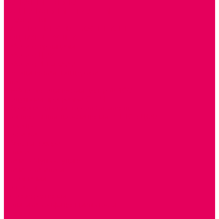
ДОПОЛНИТЕЛЬНО
НАЦИОНАЛЬНЫЕ ПРОЕКТЫ
ЭКОЛОГИЯ
ПАТРИОТИЧЕСКОЕ ВОСПИТАНИЕ
РОДНАЯ ИГРУШКА
Работа с юр.лицами
Работа с ДОУ
Работа с ИП и ООО
Методическая поддержка
Блог
Учебно-методический центр ФИСО
Модульная программа СТЕМ
Образовательный портал Элтиленд
Комплекты для дооснащения РППС в ДОО
Помощь
Доставка
Обмен и возврат
Оплата
Скачать Мультстудию
Скачать каталоги
О компании
Контакты
Готовые решения
Политика конфиденциальности
Отзывы