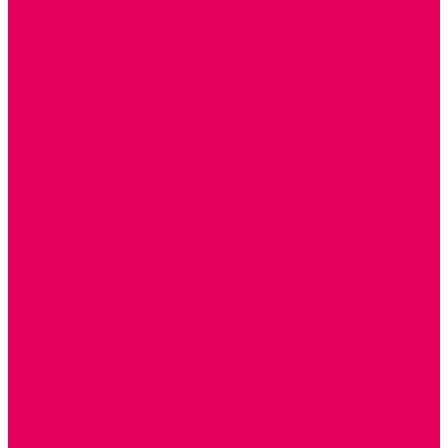
РЕАБИЛИТАЦИЯ
ЦИФРОВАЯ ОБРАЗОВАТЕЛЬНАЯ СРЕДА
ИНФОРМАЦИОННО-КОММУНИКАЦИОННЫЕ
ТЕХНОЛОГИИ
РОБОТОТЕХНИКА
НЕЙРОПИЛОТИРОВАНИЕ
ИСКУССТВЕННЫЙ ИНТЕЛЛЕКТ
АЛГОРИТМИКА В ДОУ
КОНСТРУИРОВАНИЕ И ПРОГРАММИРОВАНИЕ
РОБОТОТЕХНИКА ДЛЯ НАЧАЛЬНОЙ ШКОЛЫ
Работа с юр.лицами
Работа с ДОУ
Работа с ИП и ООО
Методическая поддержка
Блог
Учебно-методический центр ФИСО
Модульная программа СТЕМ
Образовательный портал Элтиленд
Комплекты для дооснащения РППС в ДОО
Помощь
Доставка
Обмен и возврат
Оплата
Скачать Мультстудию
Скачать каталоги