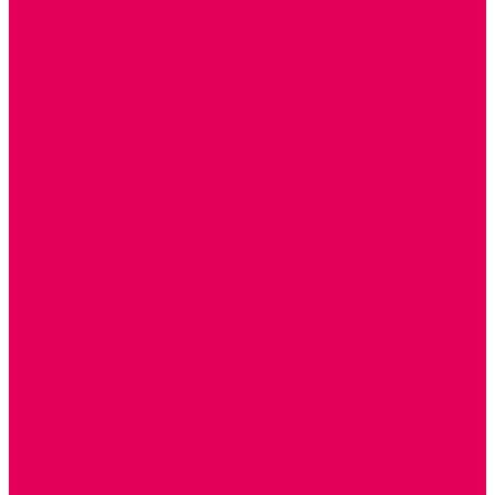
КОЛЯСКИ
КРОВАТКИ И ЛЮЛЬКИ для кукол
ДОМА и МЕБЕЛЬ ДЛЯ КУКОЛ
ОБРАЗНЫЕ ИГРУШКИ
ДЛЯ УБОРКИ
ДЛЯ СТИРКИ и ГЛАЖКИ
КУХНЯ
ПОСУДА и МЕЛКАЯ БЫТОВАЯ ТЕХНИКА
ПРОДУКТЫ
МАГАЗИН
БОЛЬНИЦА
МАСТЕРСКАЯ
ПАРИКМАХЕРСКАЯ
ТРАНСПОРТНЫЕ ИГРУШКИ
ПАРКОВКИ и ГАРАЖИ
ЛЕГКОВЫЕ
ГРУЗОВЫЕ
СПЕЦТЕХНИКА
СЛУЖЕБНЫЕ
ВОЕННЫЕ
САМОЛЕТЫ, ВЕРТОЛЕТЫ
ЖЕЛЕЗНАЯ ДОРОГА
ШКОЛА
ТЕМАТИЧЕСКИЕ НАБОРЫ
ТЕМАТИЧЕСКИЕ КОСТЮМЫ