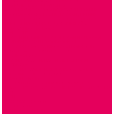
ТЕАТРАЛИЗОВАННАЯ ДЕЯТЕЛЬНОСТЬ
МУЗЫКАЛЬНЫЕ ИНСТРУМЕНТЫ
ПАЛЬЧИКОВЫЕ КУКЛЫ и ПОДСТАВКИ ДЛЯ НИХ
ПЕРЧАТОЧНЫЕ КУКЛЫ и ПОДСТАВКИ ДЛЯ НИХ
ОБРАЗОВАТЕЛЬНО-ВОСПИТАТЕЛЬНЫЕ ИГРЫ И
ИГРУШКИ, НАГЛЯДНО-ДИДАКТИЧЕСКИЙ и
РАЗДАТОЧНЫЙ МАТЕРИАЛ
ИГРЫ НИКИТИНА
МОЗАИКИ И КУБИКИ С КАРТИНКАМИ И СХЕМАМИ
ДОСУГОВЫЕ ИГРЫ И ГОЛОВОЛОМКИ
СПОРТИВНОЕ ОБОРУДОВАНИЕ и ИНВЕНТАРЬ
ОБОРУДОВАНИЕ ДЛЯ БАССЕЙНОВ
МЯГКИЕ МОДУЛИ
ОБРУЧИ, СКАКАЛКИ, ПАЛКИ, ЛЕНТЫ, МЯЧИ
МЕБЕЛЬ ДОУ
БАНКЕТКИ, СКАМЕЙКИ, ЗЕРКАЛА, РОСТОМЕРЫ
СТОЛЫ для ЖЕЛЕЗНОЙ ДОРОГИ
ИГРОВАЯ МЕБЕЛЬ
КРУПНОГАБАРИТНОЕ ИГРОВОЕ ОБОРУДОВАНИЕ
ДИДАКТИЧЕСКИЕ, НАПОЛЬНЫЕ ИГРУШКИ и КОВРИКИ
ДОМА
ГОРКИ
СЕНСОРНАЯ КОМНАТА
МЯГКАЯ СРЕДА
СВЕТОВЫЕ ПРИБОРЫ