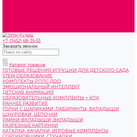
О компании
Контакты
Готовые решения
Политика конфиденциальности
Отзывы
Сертификаты
+7 (3452) 68-35-53
Заказать звонок
Каталог товаров
ГОТОВЫЕ РЕШЕНИЯ ИГРУШКИ ДЛЯ ДЕТСКОГО САДА
STEM ОБРАЗОВАНИЕ
КОМПЛЕКТЫ РППС ДОО
ЭМОЦИОНАЛЬНЫЙ ИНТЕЛЛЕКТ
ДЕТСКАЯ АНИМАЦИЯ
ОБРАЗОВАТЕЛЬНЫЕ КОМПЛЕКТЫ + КПК
РАННЕЕ РАЗВИТИЕ
ГОРКИ С ШАРИКАМИ, ЛАБИРИНТЫ, ВКЛАДЫШИ
ШНУРОВКИ, ЦЕПОЧКИ
РАМКИ-ВКЛАДЫШИ, ВКЛАДЫШИ
РАЗРЕЗНЫЕ КАРТИНКИ
КАТАЛКИ, КАЧАЛКИ, ИГРОВЫЕ КОМПЛЕКСЫ
СОРТИРОВЩИКИ, СТУЧАЛКИ