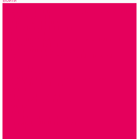
Войти
Каталог товаров
ГОТОВЫЕ РЕШЕНИЯ ИГРУШКИ ДЛЯ ДЕТСКОГО САДА
STEM ОБРАЗОВАНИЕ
КОМПЛЕКТЫ РППС ДОО
ЭМОЦИОНАЛЬНЫЙ ИНТЕЛЛЕКТ
РАННЕЕ РАЗВИТИЕ
ГОРКИ С ШАРИКАМИ, ЛАБИРИНТЫ, ВКЛАДЫШИ
ШНУРОВКИ, ЦЕПОЧКИ
РАМКИ-ВКЛАДЫШИ, ВКЛАДЫШИ
КОНСТРУКТОРЫ И СТРОИТЕЛЬНЫЕ НАБОРЫ
ПОЛИДРОН
ДЕРЕВЯННЫЕ
ПЛАСТМАССОВЫЕ
ОБОРУДОВАНИЕ ГРУПП для детей от 1 года
КРОВАТИ МАТРАЦЫ КПБ
ХОДУНКИ
СТУЛЬЧИК ДЛЯ КОРМЛЕНИЯ
КАБИНЕТЫ СПЕЦИАЛИСТОВ
ПСИХОЛОГ
ЛОГОПЕД
СЮЖЕТНО-РОЛЕВЫЕ ИГРЫ
КУКЛЫ и ОДЕЖДА ДЛЯ КУКОЛ
КОЛЯСКИ
КРОВАТКИ И ЛЮЛЬКИ для кукол