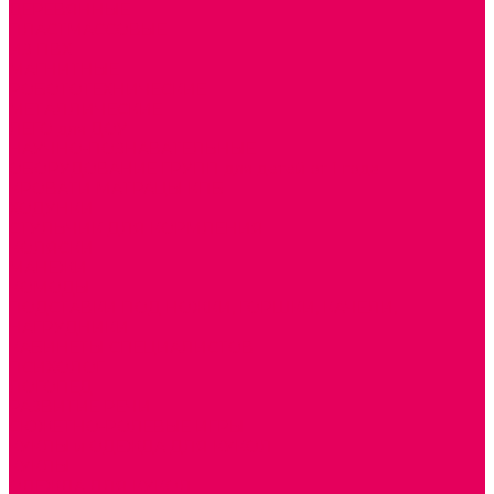
ДЕРЕВЯННЫЕ
ПЛАСТМАССОВЫЕ
ИЗ ПВХ
МАГНИТНЫЕ
РОБОТОТЕХНИЧЕСКИЕ
МЕТАЛЛИЧЕСКИЕ
ЛЕГО для ДОУ
НАУЧНО-ПОЗНАВАТЕЛЬНЫЕ
ОБОРУДОВАНИЕ ГРУПП для детей от 1 года
КРОВАТИ МАТРАЦЫ КПБ
ХОДУНКИ
СТУЛЬЧИК ДЛЯ КОРМЛЕНИЯ
КОЛЯСКИ
МАНЕЖИ
КОМОДЫ
ПОДСТАВКИ ПОД НОЖКИ, ГОРШКИ, КАЧЕЛИ,
НАГРУДНИКИ
КАБИНЕТЫ СПЕЦИАЛИСТОВ
ПСИХОЛОГ
ЛОГОПЕД
РАЗВИТИЕ РЕЧИ
СЮЖЕТНО-РОЛЕВЫЕ ИГРЫ
КУКЛЫ и ОДЕЖДА ДЛЯ КУКОЛ
КУКЛЫ
ОДЕЖДА ДЛЯ КУКОЛ