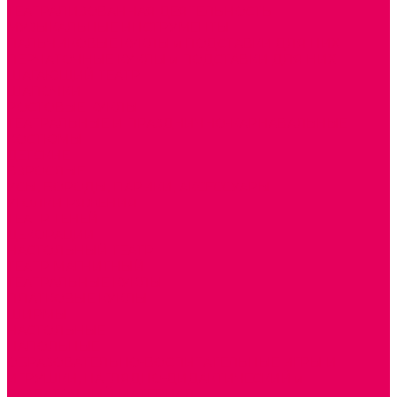
ТЕАТРАЛИЗОВАННАЯ ДЕЯТЕЛЬНОСТЬ
МУЗЫКАЛЬНЫЕ ИНСТРУМЕНТЫ
ПАЛЬЧИКОВЫЕ КУКЛЫ и ПОДСТАВКИ ДЛЯ НИХ
ПЕРЧАТОЧНЫЕ КУКЛЫ и ПОДСТАВКИ ДЛЯ НИХ
ШАГАЮЩИЙ ТЕАТР
ШАПОЧКИ
РОСТОВЫЕ КУКЛЫ
ТЕАТРАЛЬНЫЕ И ПРАЗДНИЧНО-КАРНАВАЛЬНЫЕ
КОСТЮМЫ
ДЕТСКИЕ
ВЗРОСЛЫЕ
УСЫ, БОРОДЫ, ПАРИКИ, АКСЕССУАРЫ
УГОЛКИ РЯЖЕНИЯ
ТЕАТР ТЕНЕЙ
ДЕКОРАЦИИ
НАСТОЛЬНЫЙ ТЕАТР
ТЕАТР МАГНИТНЫЙ
ТЕАТРАЛЬНЫЕ КУКЛЫ
ПЛАТКОВЫЕ КУКЛЫ
ШИРМЫ
НАСТОЛЬНЫЕ
НАПОЛЬНЫЕ
ОБРАЗОВАТЕЛЬНО-ВОСПИТАТЕЛЬНЫЕ ИГРЫ И
ИГРУШКИ, НАГЛЯДНО-ДИДАКТИЧЕСКИЙ и
РАЗДАТОЧНЫЙ МАТЕРИАЛ