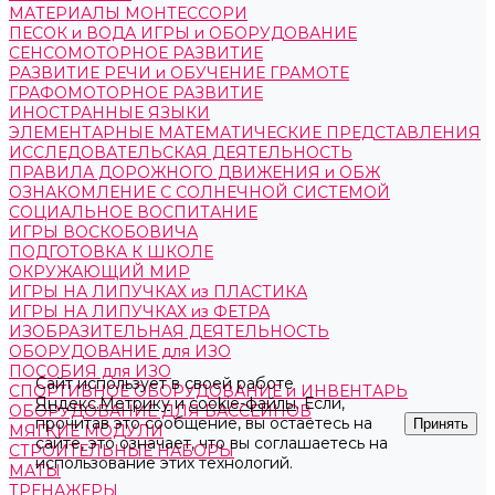
МАТЕРИАЛЫ МОНТЕССОРИ
ПЕСОК и ВОДА ИГРЫ и ОБОРУДОВАНИЕ
СЕНСОМОТОРНОЕ РАЗВИТИЕ
РАЗВИТИЕ РЕЧИ и ОБУЧЕНИЕ ГРАМОТЕ
ГРАФОМОТОРНОЕ РАЗВИТИЕ
ИНОСТРАННЫЕ ЯЗЫКИ
ЭЛЕМЕНТАРНЫЕ МАТЕМАТИЧЕСКИЕ ПРЕДСТАВЛЕНИЯ
ИССЛЕДОВАТЕЛЬСКАЯ ДЕЯТЕЛЬНОСТЬ
ПРАВИЛА ДОРОЖНОГО ДВИЖЕНИЯ и ОБЖ
ОЗНАКОМЛЕНИЕ С СОЛНЕЧНОЙ СИСТЕМОЙ
СОЦИАЛЬНОЕ ВОСПИТАНИЕ
ИГРЫ ВОСКОБОВИЧА
ПОДГОТОВКА К ШКОЛЕ
ОКРУЖАЮЩИЙ МИР
ИГРЫ НА ЛИПУЧКАХ из ПЛАСТИКА
ИГРЫ НА ЛИПУЧКАХ из ФЕТРА
ИЗОБРАЗИТЕЛЬНАЯ ДЕЯТЕЛЬНОСТЬ
ОБОРУДОВАНИЕ для ИЗО
ПОСОБИЯ для ИЗО
Сайт использует в своей работе
СПОРТИВНОЕ ОБОРУДОВАНИЕ и ИНВЕНТАРЬ
Яндекс.Метрику
и
cookie-файлы
. Если,
ОБОРУДОВАНИЕ ДЛЯ БАССЕЙНОВ
прочитав это сообщение, вы остаетесь на
Принять
МЯГКИЕ МОДУЛИ
сайте, это означает, что вы соглашаетесь на
СТРОИТЕЛЬНЫЕ НАБОРЫ
использование этих технологий.
МАТЫ
ТРЕНАЖЕРЫ