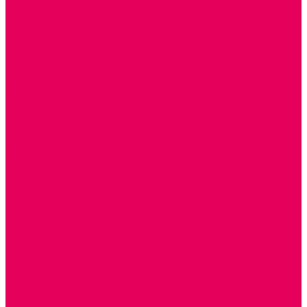
КОЛЯСКИ
КРОВАТКИ И ЛЮЛЬКИ для кукол
ДОМА и МЕБЕЛЬ ДЛЯ КУКОЛ
ОБРАЗНЫЕ ИГРУШКИ
ДЛЯ УБОРКИ
ДЛЯ СТИРКИ и ГЛАЖКИ
КУХНЯ
ПОСУДА и МЕЛКАЯ БЫТОВАЯ ТЕХНИКА
ПРОДУКТЫ
МАГАЗИН
БОЛЬНИЦА
МАСТЕРСКАЯ
ПАРИКМАХЕРСКАЯ
ТРАНСПОРТНЫЕ ИГРУШКИ
ПАРКОВКИ и ГАРАЖИ
ЛЕГКОВЫЕ
ГРУЗОВЫЕ
СПЕЦТЕХНИКА
СЛУЖЕБНЫЕ
ВОЕННЫЕ
САМОЛЕТЫ, ВЕРТОЛЕТЫ
ЖЕЛЕЗНАЯ ДОРОГА
ШКОЛА
ТЕМАТИЧЕСКИЕ НАБОРЫ
ТЕМАТИЧЕСКИЕ КОСТЮМЫ