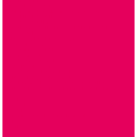
СТОЛЫ, СТУЛЬЯ
КРОВАТИ, МАТРАСЫ
ШКАФЫ (для одежды, полотенец, горшков)
СТЕНКИ ДЛЯ ИГРУШЕК
УГОЛКИ ПРИРОДЫ
ОБОРУДОВАНИЕ ДЛЯ ХРАНЕНИЯ СПОРТИНВЕНТАРЯ,
КНИГ, ИГРУШЕК
ИНФОРМАЦИОННЫЕ СТЕНДЫ
МЯГКАЯ МЕБЕЛЬ
СИСТЕМЫ ХРАНЕНИЯ
СТОЛЫ для ЛЕГО
МАРКИРОВКА МЕБЕЛИ
КУХОННАЯ МЕБЕЛЬ
СКЛАДИРУЕМАЯ МЕБЕЛЬ, МЕБЕЛЬ ТРАНСФОРМЕР
ПОДУШКИ, ОДЕЯЛА, КПБ, ПОЛОТЕНЦА
КРУПНОГАБАРИТНОЕ ИГРОВОЕ ОБОРУДОВАНИЕ
ДИДАКТИЧЕСКИЕ, НАПОЛЬНЫЕ ИГРУШКИ и КОВРИКИ
ДОМА
ГОРКИ
КАЧАЛКИ
МАШИНКИ
ИГРОВЫЕ КОМПЛЕКСЫ и НАБОРЫ
МАНЕЖИ
КАЧЕЛИ
КОНСТРУКТОРЫ