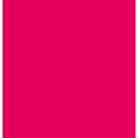
ДИДАКТИЧЕСКИЕ ПАНЕЛИ и БИЗИБОРДЫ
ЭЛЕМЕНТЫ ДЕКОРА
МОЗАИКИ НАСТЕННЫЕ
СЕНСОРНАЯ КОМНАТА
МЯГКАЯ СРЕДА
СВЕТОВЫЕ ПРИБОРЫ
ДОПОЛНИТЕЛЬНО
НАСТЕННОЕ ОБОРУДОВАНИЕ
НАЦИОНАЛЬНЫЕ ПРОЕКТЫ
ЭКОЛОГИЯ
ПАТРИОТИЧЕСКОЕ ВОСПИТАНИЕ
ИГРУШКИ-ЗАБАВЫ, НАРОДНЫЕ ИГРУШКИ
НАРОДНЫЕ ПРОМЫСЛЫ
ДЫМКА
КАРГОПОЛЬ
ХОХЛОМА
ГОРОДЕЦ
ГЖЕЛЬ
МЕЗЕНЬ
ФИЛИМОНОВО
РОДНАЯ ИГРУШКА
СЕМЬЯ. СЕМЕЙНЫЕ ЦЕННОСТИ.
ФИНАНСОВАЯ ГРАМОТНОСТЬ
ДОСТУПНАЯ СРЕДА
ТАКТИЛЬНЫЕ ОЩУЩЕНИЯ