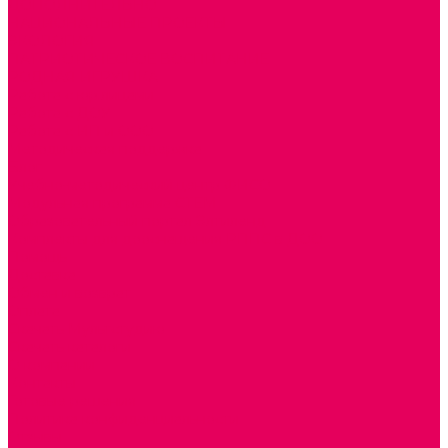
ДОПОЛНИТЕЛЬНО
НАЦИОНАЛЬНЫЕ ПРОЕКТЫ
ЭКОЛОГИЯ
ПАТРИОТИЧЕСКОЕ ВОСПИТАНИЕ
РОДНАЯ ИГРУШКА
Работа с юр.лицами
Работа с ДОУ
Работа с ИП и ООО
Методическая поддержка
Блог
Учебно-методический центр ФИСО
Модульная программа СТЕМ
Образовательный портал Элтиленд
Комплекты для дооснащения РППС в ДОО
Помощь
Доставка
Обмен и возврат
Оплата
Скачать Мультстудию
Скачать каталоги
О компании
Контакты
Готовые решения
Политика конфиденциальности
Отзывы