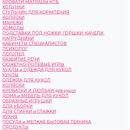
КРОВАТИ МАТРАЦЫ КПБ
ХОДУНКИ
СТУЛЬЧИК ДЛЯ КОРМЛЕНИЯ
КОЛЯСКИ
МАНЕЖИ
КОМОДЫ
ПОДСТАВКИ ПОД НОЖКИ, ГОРШКИ, КАЧЕЛИ,
НАГРУДНИКИ
КАБИНЕТЫ СПЕЦИАЛИСТОВ
ПСИХОЛОГ
ЛОГОПЕД
РАЗВИТИЕ РЕЧИ
СЮЖЕТНО-РОЛЕВЫЕ ИГРЫ
КУКЛЫ и ОДЕЖДА ДЛЯ КУКОЛ
КУКЛЫ
ОДЕЖДА ДЛЯ КУКОЛ
КОЛЯСКИ
КРОВАТКИ И ЛЮЛЬКИ для кукол
ДОМА и МЕБЕЛЬ ДЛЯ КУКОЛ
ОБРАЗНЫЕ ИГРУШКИ
ДЛЯ УБОРКИ
ДЛЯ СТИРКИ и ГЛАЖКИ
КУХНЯ
ПОСУДА и МЕЛКАЯ БЫТОВАЯ ТЕХНИКА
ПРОДУКТЫ