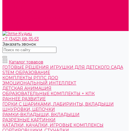
О компании
Контакты
Готовые решения
Политика конфиденциальности
Отзывы
Сертификаты
+7 (3452) 68-35-53
Заказать звонок
Каталог товаров
ГОТОВЫЕ РЕШЕНИЯ ИГРУШКИ ДЛЯ ДЕТСКОГО САДА
STEM ОБРАЗОВАНИЕ
КОМПЛЕКТЫ РППС ДОО
ЭМОЦИОНАЛЬНЫЙ ИНТЕЛЛЕКТ
ДЕТСКАЯ АНИМАЦИЯ
ОБРАЗОВАТЕЛЬНЫЕ КОМПЛЕКТЫ + КПК
РАННЕЕ РАЗВИТИЕ
ГОРКИ С ШАРИКАМИ, ЛАБИРИНТЫ, ВКЛАДЫШИ
ШНУРОВКИ, ЦЕПОЧКИ
РАМКИ-ВКЛАДЫШИ, ВКЛАДЫШИ
РАЗРЕЗНЫЕ КАРТИНКИ
КАТАЛКИ, КАЧАЛКИ, ИГРОВЫЕ КОМПЛЕКСЫ
СОРТИРОВЩИКИ, СТУЧАЛКИ