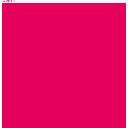
Войти
Каталог товаров
ГОТОВЫЕ РЕШЕНИЯ ИГРУШКИ ДЛЯ ДЕТСКОГО САДА
STEM ОБРАЗОВАНИЕ
КОМПЛЕКТЫ РППС ДОО
ЭМОЦИОНАЛЬНЫЙ ИНТЕЛЛЕКТ
РАННЕЕ РАЗВИТИЕ
ГОРКИ С ШАРИКАМИ, ЛАБИРИНТЫ, ВКЛАДЫШИ
ШНУРОВКИ, ЦЕПОЧКИ
РАМКИ-ВКЛАДЫШИ, ВКЛАДЫШИ
КОНСТРУКТОРЫ И СТРОИТЕЛЬНЫЕ НАБОРЫ
ПОЛИДРОН
ДЕРЕВЯННЫЕ
ПЛАСТМАССОВЫЕ
ОБОРУДОВАНИЕ ГРУПП для детей от 1 года
КРОВАТИ МАТРАЦЫ КПБ
ХОДУНКИ
СТУЛЬЧИК ДЛЯ КОРМЛЕНИЯ
КАБИНЕТЫ СПЕЦИАЛИСТОВ
ПСИХОЛОГ
ЛОГОПЕД
СЮЖЕТНО-РОЛЕВЫЕ ИГРЫ
КУКЛЫ и ОДЕЖДА ДЛЯ КУКОЛ
КОЛЯСКИ
КРОВАТКИ И ЛЮЛЬКИ для кукол