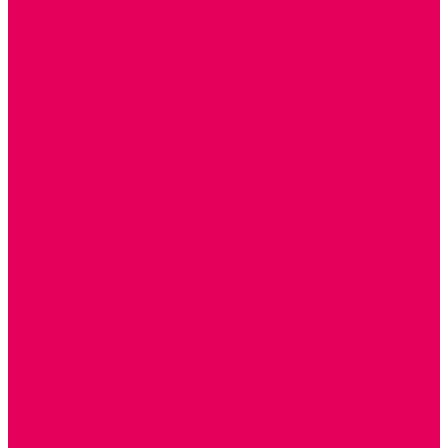
ИГРЫ НИКИТИНА
МОЗАИКИ И КУБИКИ С КАРТИНКАМИ И СХЕМАМИ
ДОСУГОВЫЕ ИГРЫ И ГОЛОВОЛОМКИ
ДОМИНО
ЛОТО
ШАХМАТЫ, ШАШКИ
ГОЛОВОЛОМКИ
НАПОЛЬНЫЕ
НАСТОЛЬНЫЕ
МАТЕРИАЛЫ МОНТЕССОРИ
ПЕСОК и ВОДА ИГРЫ и ОБОРУДОВАНИЕ
СЕНСОМОТОРНОЕ РАЗВИТИЕ
РАЗВИТИЕ РЕЧИ и ОБУЧЕНИЕ ГРАМОТЕ
ГРАФОМОТОРНОЕ РАЗВИТИЕ
ИНОСТРАННЫЕ ЯЗЫКИ
ЭЛЕМЕНТАРНЫЕ МАТЕМАТИЧЕСКИЕ ПРЕДСТАВЛЕНИЯ
ИССЛЕДОВАТЕЛЬСКАЯ ДЕЯТЕЛЬНОСТЬ
ПРАВИЛА ДОРОЖНОГО ДВИЖЕНИЯ и ОБЖ
ОЗНАКОМЛЕНИЕ С СОЛНЕЧНОЙ СИСТЕМОЙ
СОЦИАЛЬНОЕ ВОСПИТАНИЕ
ИГРЫ ВОСКОБОВИЧА
ПОДГОТОВКА К ШКОЛЕ
ОКРУЖАЮЩИЙ МИР
ИГРЫ НА ЛИПУЧКАХ из ПЛАСТИКА
ИГРЫ НА ЛИПУЧКАХ из ФЕТРА