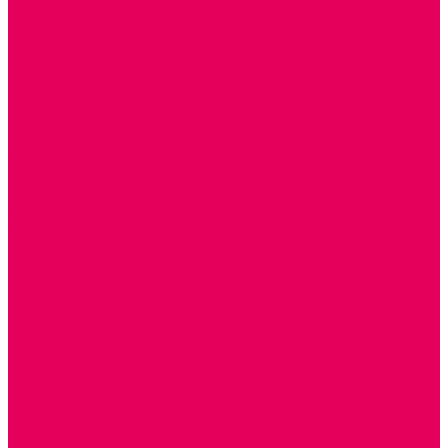
ТЕАТРАЛИЗОВАННАЯ ДЕЯТЕЛЬНОСТЬ
МУЗЫКАЛЬНЫЕ ИНСТРУМЕНТЫ
ПАЛЬЧИКОВЫЕ КУКЛЫ и ПОДСТАВКИ ДЛЯ НИХ
ПЕРЧАТОЧНЫЕ КУКЛЫ и ПОДСТАВКИ ДЛЯ НИХ
ШАГАЮЩИЙ ТЕАТР
ШАПОЧКИ
РОСТОВЫЕ КУКЛЫ
ТЕАТРАЛЬНЫЕ И ПРАЗДНИЧНО-КАРНАВАЛЬНЫЕ
КОСТЮМЫ
ДЕТСКИЕ
ВЗРОСЛЫЕ
УСЫ, БОРОДЫ, ПАРИКИ, АКСЕССУАРЫ
УГОЛКИ РЯЖЕНИЯ
ТЕАТР ТЕНЕЙ
ДЕКОРАЦИИ
НАСТОЛЬНЫЙ ТЕАТР
ТЕАТР МАГНИТНЫЙ
ТЕАТРАЛЬНЫЕ КУКЛЫ
ПЛАТКОВЫЕ КУКЛЫ
ШИРМЫ
НАСТОЛЬНЫЕ
НАПОЛЬНЫЕ
ОБРАЗОВАТЕЛЬНО-ВОСПИТАТЕЛЬНЫЕ ИГРЫ И
ИГРУШКИ, НАГЛЯДНО-ДИДАКТИЧЕСКИЙ и
РАЗДАТОЧНЫЙ МАТЕРИАЛ