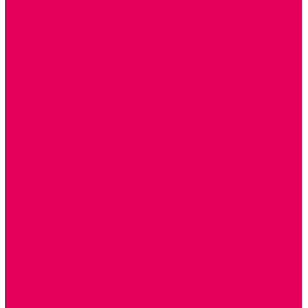
РЕАБИЛИТАЦИЯ
ЦИФРОВАЯ ОБРАЗОВАТЕЛЬНАЯ СРЕДА
ИНФОРМАЦИОННО-КОММУНИКАЦИОННЫЕ
ТЕХНОЛОГИИ
РОБОТОТЕХНИКА
НЕЙРОПИЛОТИРОВАНИЕ
ИСКУССТВЕННЫЙ ИНТЕЛЛЕКТ
АЛГОРИТМИКА В ДОУ
КОНСТРУИРОВАНИЕ И ПРОГРАММИРОВАНИЕ
РОБОТОТЕХНИКА ДЛЯ НАЧАЛЬНОЙ ШКОЛЫ
Работа с юр.лицами
Работа с ДОУ
Работа с ИП и ООО
Методическая поддержка
Блог
Учебно-методический центр ФИСО
Модульная программа СТЕМ
Образовательный портал Элтиленд
Комплекты для дооснащения РППС в ДОО
Помощь
Доставка
Обмен и возврат
Оплата
Скачать Мультстудию
Скачать каталоги