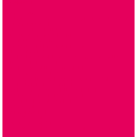
Сертификаты
...
Каталог товаров
ГОТОВЫЕ РЕШЕНИЯ ИГРУШКИ ДЛЯ ДЕТСКОГО САДА
STEM ОБРАЗОВАНИЕ
КОМПЛЕКТЫ РППС ДОО
ЭМОЦИОНАЛЬНЫЙ ИНТЕЛЛЕКТ
ДЕТСКАЯ АНИМАЦИЯ
ОБРАЗОВАТЕЛЬНЫЕ КОМПЛЕКТЫ + КПК
РАННЕЕ РАЗВИТИЕ
ГОРКИ С ШАРИКАМИ, ЛАБИРИНТЫ, ВКЛАДЫШИ
ШНУРОВКИ, ЦЕПОЧКИ
РАМКИ-ВКЛАДЫШИ, ВКЛАДЫШИ
РАЗРЕЗНЫЕ КАРТИНКИ
КАТАЛКИ, КАЧАЛКИ, ИГРОВЫЕ КОМПЛЕКСЫ
СОРТИРОВЩИКИ, СТУЧАЛКИ
ОЗВУЧЕННЫЕ ИГРУШКИ, ДЕРГУНЧИКИ
ЛОГИЧЕСКИЕ ИГРЫ, ПИРАМИДКИ
НЕВАЛЯШКИ, ЮЛЫ, КУБИКИ
БИЗИБОРДЫ
ПАЗЛЫ, МОЗАИКИ
КОНСТРУКТОРЫ
ИГРОВОЕ ОТ 2 МЕСЯЦЕВ
КОНСТРУКТОРЫ И СТРОИТЕЛЬНЫЕ НАБОРЫ
ПОЛИДРОН