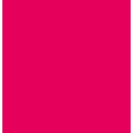
ИЗОБРАЗИТЕЛЬНАЯ ДЕЯТЕЛЬНОСТЬ
ОБОРУДОВАНИЕ для ИЗО
ПОСОБИЯ для ИЗО
СПОРТИВНОЕ ОБОРУДОВАНИЕ и ИНВЕНТАРЬ
ОБОРУДОВАНИЕ ДЛЯ БАССЕЙНОВ
МЯГКИЕ МОДУЛИ
СТРОИТЕЛЬНЫЕ НАБОРЫ
МАТЫ
ТРЕНАЖЕРЫ
ОБРУЧИ, СКАКАЛКИ, ПАЛКИ, ЛЕНТЫ, МЯЧИ
СПОРТИВНЫЙ ИНВЕНТРЬ
СПОРТИВНЫЕ ИГРЫ
ИНВЕНТАРЬ
ТРЕНАЖЕРЫ
БАЛАНСИРЫ и ЛЕСЕНКИ
СПОРТКОМПЛЕКСЫ, ШВЕДСКИЕ СТЕНКИ,
СКАЛОДРОМЫ
СКАМЬИ ГИМНАСТИЧЕСКИЕ
ТАКТИЛЬНЫЕ ДОРОЖКИ
ВЕЛОСИПЕДЫ И САМОКАТЫ
МЕБЕЛЬ ДОУ
БАНКЕТКИ, СКАМЕЙКИ, ЗЕРКАЛА, РОСТОМЕРЫ
СТОЛЫ для ЖЕЛЕЗНОЙ ДОРОГИ
ИГРОВАЯ МЕБЕЛЬ