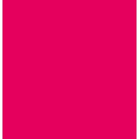
ДЕРЕВЯННЫЕ
ПЛАСТМАССОВЫЕ
ИЗ ПВХ
МАГНИТНЫЕ
РОБОТОТЕХНИЧЕСКИЕ
МЕТАЛЛИЧЕСКИЕ
ЛЕГО для ДОУ
НАУЧНО-ПОЗНАВАТЕЛЬНЫЕ
ОБОРУДОВАНИЕ ГРУПП для детей от 1 года
КРОВАТИ МАТРАЦЫ КПБ
ХОДУНКИ
СТУЛЬЧИК ДЛЯ КОРМЛЕНИЯ
КОЛЯСКИ
МАНЕЖИ
КОМОДЫ
ПОДСТАВКИ ПОД НОЖКИ, ГОРШКИ, КАЧЕЛИ,
НАГРУДНИКИ
КАБИНЕТЫ СПЕЦИАЛИСТОВ
ПСИХОЛОГ
ЛОГОПЕД
РАЗВИТИЕ РЕЧИ
СЮЖЕТНО-РОЛЕВЫЕ ИГРЫ
КУКЛЫ и ОДЕЖДА ДЛЯ КУКОЛ
КУКЛЫ
ОДЕЖДА ДЛЯ КУКОЛ