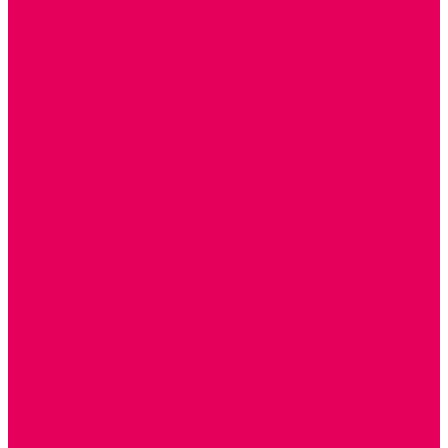
ТЕАТРАЛИЗОВАННАЯ ДЕЯТЕЛЬНОСТЬ
МУЗЫКАЛЬНЫЕ ИНСТРУМЕНТЫ
ПАЛЬЧИКОВЫЕ КУКЛЫ и ПОДСТАВКИ ДЛЯ НИХ
ПЕРЧАТОЧНЫЕ КУКЛЫ и ПОДСТАВКИ ДЛЯ НИХ
ОБРАЗОВАТЕЛЬНО-ВОСПИТАТЕЛЬНЫЕ ИГРЫ И
ИГРУШКИ, НАГЛЯДНО-ДИДАКТИЧЕСКИЙ и
РАЗДАТОЧНЫЙ МАТЕРИАЛ
ИГРЫ НИКИТИНА
МОЗАИКИ И КУБИКИ С КАРТИНКАМИ И СХЕМАМИ
ДОСУГОВЫЕ ИГРЫ И ГОЛОВОЛОМКИ
СПОРТИВНОЕ ОБОРУДОВАНИЕ и ИНВЕНТАРЬ
ОБОРУДОВАНИЕ ДЛЯ БАССЕЙНОВ
МЯГКИЕ МОДУЛИ
ОБРУЧИ, СКАКАЛКИ, ПАЛКИ, ЛЕНТЫ, МЯЧИ
МЕБЕЛЬ ДОУ
БАНКЕТКИ, СКАМЕЙКИ, ЗЕРКАЛА, РОСТОМЕРЫ
СТОЛЫ для ЖЕЛЕЗНОЙ ДОРОГИ
ИГРОВАЯ МЕБЕЛЬ
КРУПНОГАБАРИТНОЕ ИГРОВОЕ ОБОРУДОВАНИЕ
ДИДАКТИЧЕСКИЕ, НАПОЛЬНЫЕ ИГРУШКИ и КОВРИКИ
ДОМА
ГОРКИ
СЕНСОРНАЯ КОМНАТА
МЯГКАЯ СРЕДА
СВЕТОВЫЕ ПРИБОРЫ