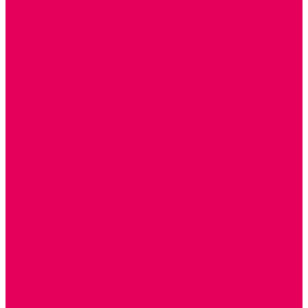
ИЗ ПВХ
МАГНИТНЫЕ
РОБОТОТЕХНИЧЕСКИЕ
МЕТАЛЛИЧЕСКИЕ
ЛЕГО для ДОУ
НАУЧНО-ПОЗНАВАТЕЛЬНЫЕ
ОБОРУДОВАНИЕ ГРУПП для детей от 1 года
КРОВАТИ МАТРАЦЫ КПБ
ХОДУНКИ
СТУЛЬЧИК ДЛЯ КОРМЛЕНИЯ
КОЛЯСКИ
МАНЕЖИ
КОМОДЫ
ПОДСТАВКИ ПОД НОЖКИ, ГОРШКИ, КАЧЕЛИ,
НАГРУДНИКИ
КАБИНЕТЫ СПЕЦИАЛИСТОВ
ПСИХОЛОГ
ЛОГОПЕД
РАЗВИТИЕ РЕЧИ
СЮЖЕТНО-РОЛЕВЫЕ ИГРЫ
КУКЛЫ и ОДЕЖДА ДЛЯ КУКОЛ
КУКЛЫ
ОДЕЖДА ДЛЯ КУКОЛ
КОЛЯСКИ
КРОВАТКИ И ЛЮЛЬКИ для кукол