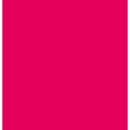
ДОМА и МЕБЕЛЬ ДЛЯ КУКОЛ
ОБРАЗНЫЕ ИГРУШКИ
ДЛЯ УБОРКИ
ДЛЯ СТИРКИ и ГЛАЖКИ
КУХНЯ
ПОСУДА и МЕЛКАЯ БЫТОВАЯ ТЕХНИКА
ПРОДУКТЫ
МАГАЗИН
БОЛЬНИЦА
МАСТЕРСКАЯ
ПАРИКМАХЕРСКАЯ
ТРАНСПОРТНЫЕ ИГРУШКИ
ПАРКОВКИ и ГАРАЖИ
ЛЕГКОВЫЕ
ГРУЗОВЫЕ
СПЕЦТЕХНИКА
СЛУЖЕБНЫЕ
ВОЕННЫЕ
САМОЛЕТЫ, ВЕРТОЛЕТЫ
ЖЕЛЕЗНАЯ ДОРОГА
ШКОЛА
ТЕМАТИЧЕСКИЕ НАБОРЫ
ТЕМАТИЧЕСКИЕ КОСТЮМЫ
ТЕАТРАЛИЗОВАННАЯ ДЕЯТЕЛЬНОСТЬ
МУЗЫКАЛЬНЫЕ ИНСТРУМЕНТЫ