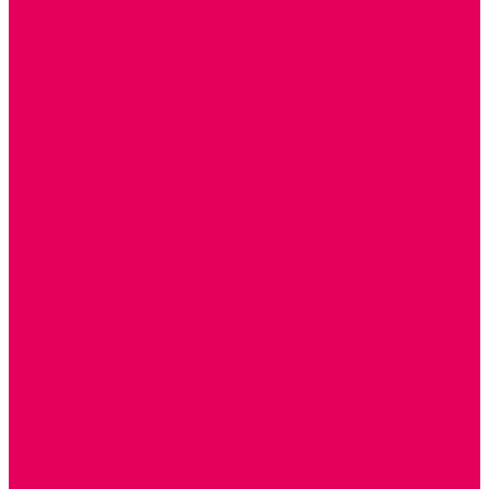
МОЗАИКИ НАСТЕННЫЕ
СЕНСОРНАЯ КОМНАТА
МЯГКАЯ СРЕДА
СВЕТОВЫЕ ПРИБОРЫ
ДОПОЛНИТЕЛЬНО
НАСТЕННОЕ ОБОРУДОВАНИЕ
НАЦИОНАЛЬНЫЕ ПРОЕКТЫ
ЭКОЛОГИЯ
ПАТРИОТИЧЕСКОЕ ВОСПИТАНИЕ
ИГРУШКИ-ЗАБАВЫ, НАРОДНЫЕ ИГРУШКИ
НАРОДНЫЕ ПРОМЫСЛЫ
ДЫМКА
КАРГОПОЛЬ
ХОХЛОМА
ГОРОДЕЦ
ГЖЕЛЬ
МЕЗЕНЬ
ФИЛИМОНОВО
РОДНАЯ ИГРУШКА
СЕМЬЯ. СЕМЕЙНЫЕ ЦЕННОСТИ.
ФИНАНСОВАЯ ГРАМОТНОСТЬ
ДОСТУПНАЯ СРЕДА
ТАКТИЛЬНЫЕ ОЩУЩЕНИЯ
РЕАБИЛИТАЦИЯ
ЦИФРОВАЯ ОБРАЗОВАТЕЛЬНАЯ СРЕДА