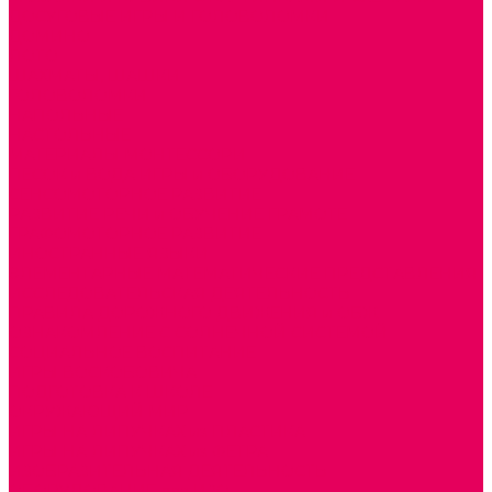
ДОСУГОВЫЕ ИГРЫ И ГОЛОВОЛОМКИ
ДОМИНО
ЛОТО
ШАХМАТЫ, ШАШКИ
ГОЛОВОЛОМКИ
НАПОЛЬНЫЕ
НАСТОЛЬНЫЕ
МАТЕРИАЛЫ МОНТЕССОРИ
ПЕСОК и ВОДА ИГРЫ и ОБОРУДОВАНИЕ
СЕНСОМОТОРНОЕ РАЗВИТИЕ
РАЗВИТИЕ РЕЧИ и ОБУЧЕНИЕ ГРАМОТЕ
ГРАФОМОТОРНОЕ РАЗВИТИЕ
ИНОСТРАННЫЕ ЯЗЫКИ
ЭЛЕМЕНТАРНЫЕ МАТЕМАТИЧЕСКИЕ ПРЕДСТАВЛЕНИЯ
ИССЛЕДОВАТЕЛЬСКАЯ ДЕЯТЕЛЬНОСТЬ
ПРАВИЛА ДОРОЖНОГО ДВИЖЕНИЯ и ОБЖ
ОЗНАКОМЛЕНИЕ С СОЛНЕЧНОЙ СИСТЕМОЙ
СОЦИАЛЬНОЕ ВОСПИТАНИЕ
ИГРЫ ВОСКОБОВИЧА
ПОДГОТОВКА К ШКОЛЕ
ОКРУЖАЮЩИЙ МИР
ИГРЫ НА ЛИПУЧКАХ из ПЛАСТИКА
ИГРЫ НА ЛИПУЧКАХ из ФЕТРА
ИЗОБРАЗИТЕЛЬНАЯ ДЕЯТЕЛЬНОСТЬ
ОБОРУДОВАНИЕ для ИЗО