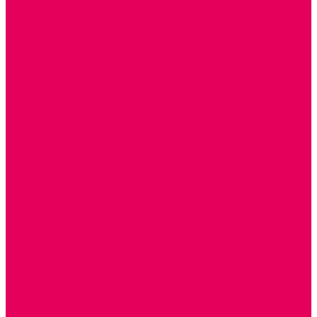
ПОСОБИЯ для ИЗО
СПОРТИВНОЕ ОБОРУДОВАНИЕ и ИНВЕНТАРЬ
ОБОРУДОВАНИЕ ДЛЯ БАССЕЙНОВ
МЯГКИЕ МОДУЛИ
СТРОИТЕЛЬНЫЕ НАБОРЫ
МАТЫ
ТРЕНАЖЕРЫ
ОБРУЧИ, СКАКАЛКИ, ПАЛКИ, ЛЕНТЫ, МЯЧИ
СПОРТИВНЫЙ ИНВЕНТРЬ
СПОРТИВНЫЕ ИГРЫ
ИНВЕНТАРЬ
ТРЕНАЖЕРЫ
БАЛАНСИРЫ и ЛЕСЕНКИ
СПОРТКОМПЛЕКСЫ, ШВЕДСКИЕ СТЕНКИ,
СКАЛОДРОМЫ
СКАМЬИ ГИМНАСТИЧЕСКИЕ
ТАКТИЛЬНЫЕ ДОРОЖКИ
ВЕЛОСИПЕДЫ И САМОКАТЫ
МЕБЕЛЬ ДОУ
БАНКЕТКИ, СКАМЕЙКИ, ЗЕРКАЛА, РОСТОМЕРЫ
СТОЛЫ для ЖЕЛЕЗНОЙ ДОРОГИ
ИГРОВАЯ МЕБЕЛЬ
СТОЛЫ, СТУЛЬЯ
КРОВАТИ, МАТРАСЫ