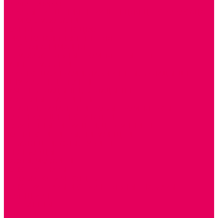
Каталог товаров
ГОТОВЫЕ РЕШЕНИЯ ИГРУШКИ ДЛЯ ДЕТСКОГО САДА
STEM ОБРАЗОВАНИЕ
КОМПЛЕКТЫ РППС ДОО
ЭМОЦИОНАЛЬНЫЙ ИНТЕЛЛЕКТ
ДЕТСКАЯ АНИМАЦИЯ
ОБРАЗОВАТЕЛЬНЫЕ КОМПЛЕКТЫ + КПК
РАННЕЕ РАЗВИТИЕ
ГОРКИ С ШАРИКАМИ, ЛАБИРИНТЫ, ВКЛАДЫШИ
ШНУРОВКИ, ЦЕПОЧКИ
РАМКИ-ВКЛАДЫШИ, ВКЛАДЫШИ
РАЗРЕЗНЫЕ КАРТИНКИ
КАТАЛКИ, КАЧАЛКИ, ИГРОВЫЕ КОМПЛЕКСЫ
СОРТИРОВЩИКИ, СТУЧАЛКИ
ОЗВУЧЕННЫЕ ИГРУШКИ, ДЕРГУНЧИКИ
ЛОГИЧЕСКИЕ ИГРЫ, ПИРАМИДКИ
НЕВАЛЯШКИ, ЮЛЫ, КУБИКИ
БИЗИБОРДЫ
ПАЗЛЫ, МОЗАИКИ
КОНСТРУКТОРЫ
ИГРОВОЕ ОТ 2 МЕСЯЦЕВ
КОНСТРУКТОРЫ И СТРОИТЕЛЬНЫЕ НАБОРЫ
ПОЛИДРОН
ДЕРЕВЯННЫЕ
ПЛАСТМАССОВЫЕ