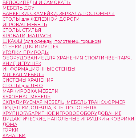
ВЕЛОСИПЕДЫ И САМОКАТЫ
МЕБЕЛЬ ДОУ
БАНКЕТКИ, СКАМЕЙКИ, ЗЕРКАЛА, РОСТОМЕРЫ
СТОЛЫ для ЖЕЛЕЗНОЙ ДОРОГИ
ИГРОВАЯ МЕБЕЛЬ
СТОЛЫ, СТУЛЬЯ
КРОВАТИ, МАТРАСЫ
ШКАФЫ (для одежды, полотенец, горшков)
СТЕНКИ ДЛЯ ИГРУШЕК
УГОЛКИ ПРИРОДЫ
ОБОРУДОВАНИЕ ДЛЯ ХРАНЕНИЯ СПОРТИНВЕНТАРЯ,
КНИГ, ИГРУШЕК
ИНФОРМАЦИОННЫЕ СТЕНДЫ
МЯГКАЯ МЕБЕЛЬ
СИСТЕМЫ ХРАНЕНИЯ
СТОЛЫ для ЛЕГО
МАРКИРОВКА МЕБЕЛИ
КУХОННАЯ МЕБЕЛЬ
СКЛАДИРУЕМАЯ МЕБЕЛЬ, МЕБЕЛЬ ТРАНСФОРМЕР
ПОДУШКИ, ОДЕЯЛА, КПБ, ПОЛОТЕНЦА
КРУПНОГАБАРИТНОЕ ИГРОВОЕ ОБОРУДОВАНИЕ
ДИДАКТИЧЕСКИЕ, НАПОЛЬНЫЕ ИГРУШКИ и КОВРИКИ
ДОМА
ГОРКИ
КАЧАЛКИ