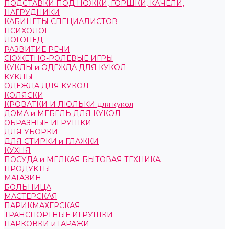
ПОДСТАВКИ ПОД НОЖКИ, ГОРШКИ, КАЧЕЛИ,
НАГРУДНИКИ
КАБИНЕТЫ СПЕЦИАЛИСТОВ
ПСИХОЛОГ
ЛОГОПЕД
РАЗВИТИЕ РЕЧИ
СЮЖЕТНО-РОЛЕВЫЕ ИГРЫ
КУКЛЫ и ОДЕЖДА ДЛЯ КУКОЛ
КУКЛЫ
ОДЕЖДА ДЛЯ КУКОЛ
КОЛЯСКИ
КРОВАТКИ И ЛЮЛЬКИ для кукол
ДОМА и МЕБЕЛЬ ДЛЯ КУКОЛ
ОБРАЗНЫЕ ИГРУШКИ
ДЛЯ УБОРКИ
ДЛЯ СТИРКИ и ГЛАЖКИ
КУХНЯ
ПОСУДА и МЕЛКАЯ БЫТОВАЯ ТЕХНИКА
ПРОДУКТЫ
МАГАЗИН
БОЛЬНИЦА
МАСТЕРСКАЯ
ПАРИКМАХЕРСКАЯ
ТРАНСПОРТНЫЕ ИГРУШКИ
ПАРКОВКИ и ГАРАЖИ