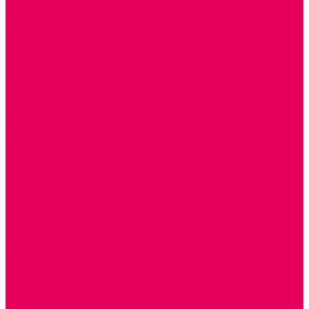
ПАЛЬЧИКОВЫЕ КУКЛЫ и ПОДСТАВКИ ДЛЯ НИХ
ПЕРЧАТОЧНЫЕ КУКЛЫ и ПОДСТАВКИ ДЛЯ НИХ
ОБРАЗОВАТЕЛЬНО-ВОСПИТАТЕЛЬНЫЕ ИГРЫ И
ИГРУШКИ, НАГЛЯДНО-ДИДАКТИЧЕСКИЙ и
РАЗДАТОЧНЫЙ МАТЕРИАЛ
ИГРЫ НИКИТИНА
МОЗАИКИ И КУБИКИ С КАРТИНКАМИ И СХЕМАМИ
ДОСУГОВЫЕ ИГРЫ И ГОЛОВОЛОМКИ
СПОРТИВНОЕ ОБОРУДОВАНИЕ и ИНВЕНТАРЬ
ОБОРУДОВАНИЕ ДЛЯ БАССЕЙНОВ
МЯГКИЕ МОДУЛИ
ОБРУЧИ, СКАКАЛКИ, ПАЛКИ, ЛЕНТЫ, МЯЧИ
МЕБЕЛЬ ДОУ
БАНКЕТКИ, СКАМЕЙКИ, ЗЕРКАЛА, РОСТОМЕРЫ
СТОЛЫ для ЖЕЛЕЗНОЙ ДОРОГИ
ИГРОВАЯ МЕБЕЛЬ
КРУПНОГАБАРИТНОЕ ИГРОВОЕ ОБОРУДОВАНИЕ
ДИДАКТИЧЕСКИЕ, НАПОЛЬНЫЕ ИГРУШКИ и КОВРИКИ
ДОМА
ГОРКИ
СЕНСОРНАЯ КОМНАТА
МЯГКАЯ СРЕДА
СВЕТОВЫЕ ПРИБОРЫ
ДОПОЛНИТЕЛЬНО
НАЦИОНАЛЬНЫЕ ПРОЕКТЫ