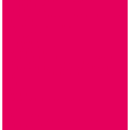
ШКАФЫ (для одежды, полотенец, горшков)
СТЕНКИ ДЛЯ ИГРУШЕК
УГОЛКИ ПРИРОДЫ
ОБОРУДОВАНИЕ ДЛЯ ХРАНЕНИЯ СПОРТИНВЕНТАРЯ,
КНИГ, ИГРУШЕК
ИНФОРМАЦИОННЫЕ СТЕНДЫ
МЯГКАЯ МЕБЕЛЬ
СИСТЕМЫ ХРАНЕНИЯ
СТОЛЫ для ЛЕГО
МАРКИРОВКА МЕБЕЛИ
КУХОННАЯ МЕБЕЛЬ
СКЛАДИРУЕМАЯ МЕБЕЛЬ, МЕБЕЛЬ ТРАНСФОРМЕР
ПОДУШКИ, ОДЕЯЛА, КПБ, ПОЛОТЕНЦА
КРУПНОГАБАРИТНОЕ ИГРОВОЕ ОБОРУДОВАНИЕ
ДИДАКТИЧЕСКИЕ, НАПОЛЬНЫЕ ИГРУШКИ и КОВРИКИ
ДОМА
ГОРКИ
КАЧАЛКИ
МАШИНКИ
ИГРОВЫЕ КОМПЛЕКСЫ и НАБОРЫ
МАНЕЖИ
КАЧЕЛИ
КОНСТРУКТОРЫ
ДИДАКТИЧЕСКИЕ ПАНЕЛИ и БИЗИБОРДЫ
ЭЛЕМЕНТЫ ДЕКОРА