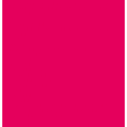
ПАЛЬЧИКОВЫЕ КУКЛЫ и ПОДСТАВКИ ДЛЯ НИХ
ПЕРЧАТОЧНЫЕ КУКЛЫ и ПОДСТАВКИ ДЛЯ НИХ
ШАГАЮЩИЙ ТЕАТР
ШАПОЧКИ
РОСТОВЫЕ КУКЛЫ
ТЕАТРАЛЬНЫЕ И ПРАЗДНИЧНО-КАРНАВАЛЬНЫЕ
КОСТЮМЫ
ДЕТСКИЕ
ВЗРОСЛЫЕ
УСЫ, БОРОДЫ, ПАРИКИ, АКСЕССУАРЫ
УГОЛКИ РЯЖЕНИЯ
ТЕАТР ТЕНЕЙ
ДЕКОРАЦИИ
НАСТОЛЬНЫЙ ТЕАТР
ТЕАТР МАГНИТНЫЙ
ТЕАТРАЛЬНЫЕ КУКЛЫ
ПЛАТКОВЫЕ КУКЛЫ
ШИРМЫ
НАСТОЛЬНЫЕ
НАПОЛЬНЫЕ
ОБРАЗОВАТЕЛЬНО-ВОСПИТАТЕЛЬНЫЕ ИГРЫ И
ИГРУШКИ, НАГЛЯДНО-ДИДАКТИЧЕСКИЙ и
РАЗДАТОЧНЫЙ МАТЕРИАЛ
ИГРЫ НИКИТИНА
МОЗАИКИ И КУБИКИ С КАРТИНКАМИ И СХЕМАМИ