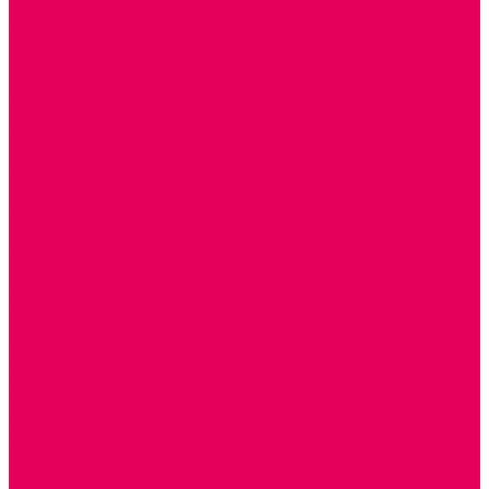
ИНФОРМАЦИОННО-КОММУНИКАЦИОННЫЕ
ТЕХНОЛОГИИ
РОБОТОТЕХНИКА
НЕЙРОПИЛОТИРОВАНИЕ
ИСКУССТВЕННЫЙ ИНТЕЛЛЕКТ
АЛГОРИТМИКА В ДОУ
КОНСТРУИРОВАНИЕ И ПРОГРАММИРОВАНИЕ
РОБОТОТЕХНИКА ДЛЯ НАЧАЛЬНОЙ ШКОЛЫ
Работа с юр.лицами
Работа с ДОУ
Работа с ИП и ООО
Методическая поддержка
Блог
Учебно-методический центр ФИСО
Модульная программа СТЕМ
Образовательный портал Элтиленд
Комплекты для дооснащения РППС в ДОО
Помощь
Доставка
Обмен и возврат
Оплата
Скачать Мультстудию
Скачать каталоги
О компании
Контакты