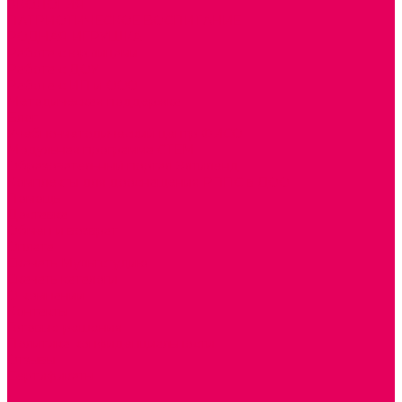
ЭКОЛОГИЯ
ПАТРИОТИЧЕСКОЕ ВОСПИТАНИЕ
РОДНАЯ ИГРУШКА
Работа с юр.лицами
Работа с ДОУ
Работа с ИП и ООО
Методическая поддержка
Блог
Учебно-методический центр ФИСО
Модульная программа СТЕМ
Образовательный портал Элтиленд
Комплекты для дооснащения РППС в ДОО
Помощь
Доставка
Обмен и возврат
Оплата
Скачать Мультстудию
Скачать каталоги
О компании
Контакты
Готовые решения
Политика конфиденциальности
Отзывы
Сертификаты
...