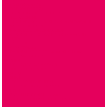
ГОТОВЫЕ РЕШЕНИЯ ИГРУШКИ ДЛЯ ДЕТСКОГО САДА
STEM ОБРАЗОВАНИЕ
КОМПЛЕКТЫ РППС ДОО
ЭМОЦИОНАЛЬНЫЙ ИНТЕЛЛЕКТ
РАННЕЕ РАЗВИТИЕ
ГОРКИ С ШАРИКАМИ, ЛАБИРИНТЫ, ВКЛАДЫШИ
ШНУРОВКИ, ЦЕПОЧКИ
РАМКИ-ВКЛАДЫШИ, ВКЛАДЫШИ
КОНСТРУКТОРЫ И СТРОИТЕЛЬНЫЕ НАБОРЫ
ПОЛИДРОН
ДЕРЕВЯННЫЕ
ПЛАСТМАССОВЫЕ
ОБОРУДОВАНИЕ ГРУПП для детей от 1 года
КРОВАТИ МАТРАЦЫ КПБ
ХОДУНКИ
СТУЛЬЧИК ДЛЯ КОРМЛЕНИЯ
КАБИНЕТЫ СПЕЦИАЛИСТОВ
ПСИХОЛОГ
ЛОГОПЕД
СЮЖЕТНО-РОЛЕВЫЕ ИГРЫ
КУКЛЫ и ОДЕЖДА ДЛЯ КУКОЛ
КОЛЯСКИ
КРОВАТКИ И ЛЮЛЬКИ для кукол
ТЕАТРАЛИЗОВАННАЯ ДЕЯТЕЛЬНОСТЬ
МУЗЫКАЛЬНЫЕ ИНСТРУМЕНТЫ