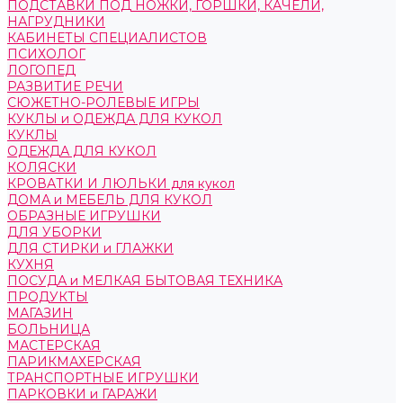
ПОДСТАВКИ ПОД НОЖКИ, ГОРШКИ, КАЧЕЛИ,
НАГРУДНИКИ
КАБИНЕТЫ СПЕЦИАЛИСТОВ
ПСИХОЛОГ
ЛОГОПЕД
РАЗВИТИЕ РЕЧИ
СЮЖЕТНО-РОЛЕВЫЕ ИГРЫ
КУКЛЫ и ОДЕЖДА ДЛЯ КУКОЛ
КУКЛЫ
ОДЕЖДА ДЛЯ КУКОЛ
КОЛЯСКИ
КРОВАТКИ И ЛЮЛЬКИ для кукол
ДОМА и МЕБЕЛЬ ДЛЯ КУКОЛ
ОБРАЗНЫЕ ИГРУШКИ
ДЛЯ УБОРКИ
ДЛЯ СТИРКИ и ГЛАЖКИ
КУХНЯ
ПОСУДА и МЕЛКАЯ БЫТОВАЯ ТЕХНИКА
ПРОДУКТЫ
МАГАЗИН
БОЛЬНИЦА
МАСТЕРСКАЯ
ПАРИКМАХЕРСКАЯ
ТРАНСПОРТНЫЕ ИГРУШКИ
ПАРКОВКИ и ГАРАЖИ