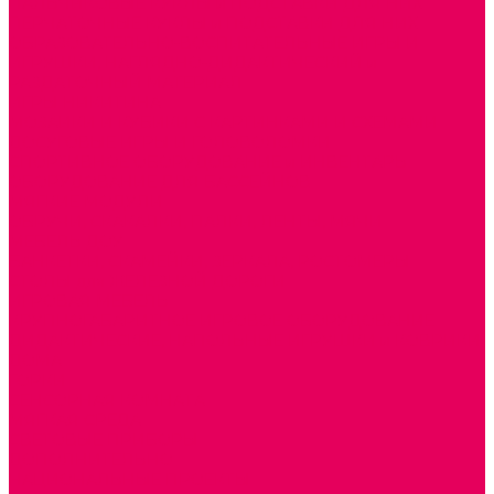
ПАЛЬЧИКОВЫЕ КУКЛЫ и ПОДСТАВКИ ДЛЯ НИХ
ПЕРЧАТОЧНЫЕ КУКЛЫ и ПОДСТАВКИ ДЛЯ НИХ
ОБРАЗОВАТЕЛЬНО-ВОСПИТАТЕЛЬНЫЕ ИГРЫ И
ИГРУШКИ, НАГЛЯДНО-ДИДАКТИЧЕСКИЙ и
РАЗДАТОЧНЫЙ МАТЕРИАЛ
ИГРЫ НИКИТИНА
МОЗАИКИ И КУБИКИ С КАРТИНКАМИ И СХЕМАМИ
ДОСУГОВЫЕ ИГРЫ И ГОЛОВОЛОМКИ
СПОРТИВНОЕ ОБОРУДОВАНИЕ и ИНВЕНТАРЬ
ОБОРУДОВАНИЕ ДЛЯ БАССЕЙНОВ
МЯГКИЕ МОДУЛИ
ОБРУЧИ, СКАКАЛКИ, ПАЛКИ, ЛЕНТЫ, МЯЧИ
МЕБЕЛЬ ДОУ
БАНКЕТКИ, СКАМЕЙКИ, ЗЕРКАЛА, РОСТОМЕРЫ
СТОЛЫ для ЖЕЛЕЗНОЙ ДОРОГИ
ИГРОВАЯ МЕБЕЛЬ
КРУПНОГАБАРИТНОЕ ИГРОВОЕ ОБОРУДОВАНИЕ
ДИДАКТИЧЕСКИЕ, НАПОЛЬНЫЕ ИГРУШКИ и КОВРИКИ
ДОМА
ГОРКИ
СЕНСОРНАЯ КОМНАТА
МЯГКАЯ СРЕДА
СВЕТОВЫЕ ПРИБОРЫ
ДОПОЛНИТЕЛЬНО
НАЦИОНАЛЬНЫЕ ПРОЕКТЫ