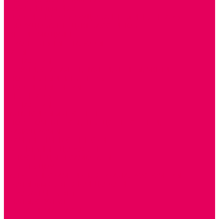
ПОСОБИЯ для ИЗО
СПОРТИВНОЕ ОБОРУДОВАНИЕ и ИНВЕНТАРЬ
ОБОРУДОВАНИЕ ДЛЯ БАССЕЙНОВ
МЯГКИЕ МОДУЛИ
СТРОИТЕЛЬНЫЕ НАБОРЫ
МАТЫ
ТРЕНАЖЕРЫ
ОБРУЧИ, СКАКАЛКИ, ПАЛКИ, ЛЕНТЫ, МЯЧИ
СПОРТИВНЫЙ ИНВЕНТРЬ
СПОРТИВНЫЕ ИГРЫ
ИНВЕНТАРЬ
ТРЕНАЖЕРЫ
БАЛАНСИРЫ и ЛЕСЕНКИ
СПОРТКОМПЛЕКСЫ, ШВЕДСКИЕ СТЕНКИ,
СКАЛОДРОМЫ
СКАМЬИ ГИМНАСТИЧЕСКИЕ
ТАКТИЛЬНЫЕ ДОРОЖКИ
ВЕЛОСИПЕДЫ И САМОКАТЫ
МЕБЕЛЬ ДОУ
БАНКЕТКИ, СКАМЕЙКИ, ЗЕРКАЛА, РОСТОМЕРЫ
СТОЛЫ для ЖЕЛЕЗНОЙ ДОРОГИ
ИГРОВАЯ МЕБЕЛЬ
СТОЛЫ, СТУЛЬЯ
КРОВАТИ, МАТРАСЫ