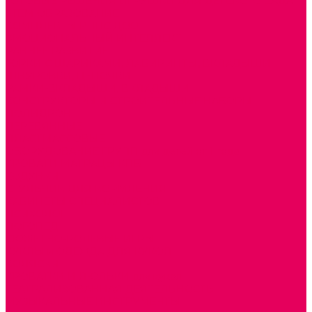
ГОТОВЫЕ РЕШЕНИЯ ИГРУШКИ ДЛЯ ДЕТСКОГО САДА
STEM ОБРАЗОВАНИЕ
КОМПЛЕКТЫ РППС ДОО
ЭМОЦИОНАЛЬНЫЙ ИНТЕЛЛЕКТ
РАННЕЕ РАЗВИТИЕ
ГОРКИ С ШАРИКАМИ, ЛАБИРИНТЫ, ВКЛАДЫШИ
ШНУРОВКИ, ЦЕПОЧКИ
РАМКИ-ВКЛАДЫШИ, ВКЛАДЫШИ
КОНСТРУКТОРЫ И СТРОИТЕЛЬНЫЕ НАБОРЫ
ПОЛИДРОН
ДЕРЕВЯННЫЕ
ПЛАСТМАССОВЫЕ
ОБОРУДОВАНИЕ ГРУПП для детей от 1 года
КРОВАТИ МАТРАЦЫ КПБ
ХОДУНКИ
СТУЛЬЧИК ДЛЯ КОРМЛЕНИЯ
КАБИНЕТЫ СПЕЦИАЛИСТОВ
ПСИХОЛОГ
ЛОГОПЕД
СЮЖЕТНО-РОЛЕВЫЕ ИГРЫ
КУКЛЫ и ОДЕЖДА ДЛЯ КУКОЛ
КОЛЯСКИ
КРОВАТКИ И ЛЮЛЬКИ для кукол
ТЕАТРАЛИЗОВАННАЯ ДЕЯТЕЛЬНОСТЬ
МУЗЫКАЛЬНЫЕ ИНСТРУМЕНТЫ