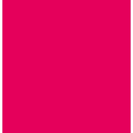
ПАЛЬЧИКОВЫЕ КУКЛЫ и ПОДСТАВКИ ДЛЯ НИХ
ПЕРЧАТОЧНЫЕ КУКЛЫ и ПОДСТАВКИ ДЛЯ НИХ
ШАГАЮЩИЙ ТЕАТР
ШАПОЧКИ
РОСТОВЫЕ КУКЛЫ
ТЕАТРАЛЬНЫЕ И ПРАЗДНИЧНО-КАРНАВАЛЬНЫЕ
КОСТЮМЫ
ДЕТСКИЕ
ВЗРОСЛЫЕ
УСЫ, БОРОДЫ, ПАРИКИ, АКСЕССУАРЫ
УГОЛКИ РЯЖЕНИЯ
ТЕАТР ТЕНЕЙ
ДЕКОРАЦИИ
НАСТОЛЬНЫЙ ТЕАТР
ТЕАТР МАГНИТНЫЙ
ТЕАТРАЛЬНЫЕ КУКЛЫ
ПЛАТКОВЫЕ КУКЛЫ
ШИРМЫ
НАСТОЛЬНЫЕ
НАПОЛЬНЫЕ
ОБРАЗОВАТЕЛЬНО-ВОСПИТАТЕЛЬНЫЕ ИГРЫ И
ИГРУШКИ, НАГЛЯДНО-ДИДАКТИЧЕСКИЙ и
РАЗДАТОЧНЫЙ МАТЕРИАЛ
ИГРЫ НИКИТИНА
МОЗАИКИ И КУБИКИ С КАРТИНКАМИ И СХЕМАМИ