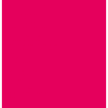
ЭКОЛОГИЯ
ПАТРИОТИЧЕСКОЕ ВОСПИТАНИЕ
РОДНАЯ ИГРУШКА
Работа с юр.лицами
Работа с ДОУ
Работа с ИП и ООО
Методическая поддержка
Блог
Учебно-методический центр ФИСО
Модульная программа СТЕМ
Образовательный портал Элтиленд
Комплекты для дооснащения РППС в ДОО
Помощь
Доставка
Обмен и возврат
Оплата
Скачать Мультстудию
Скачать каталоги
О компании
Контакты
Готовые решения
Политика конфиденциальности
Отзывы
Сертификаты
...