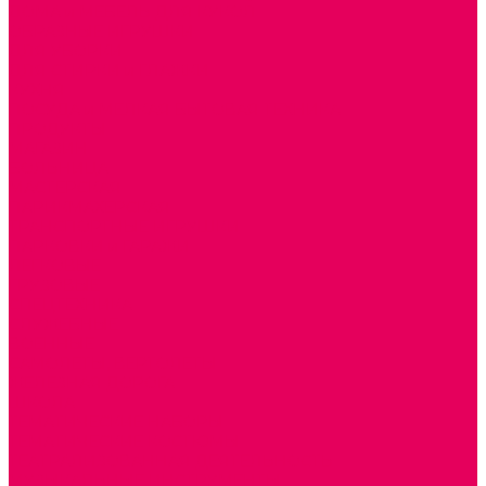
ДОМА и МЕБЕЛЬ ДЛЯ КУКОЛ
ОБРАЗНЫЕ ИГРУШКИ
ДЛЯ УБОРКИ
ДЛЯ СТИРКИ и ГЛАЖКИ
КУХНЯ
ПОСУДА и МЕЛКАЯ БЫТОВАЯ ТЕХНИКА
ПРОДУКТЫ
МАГАЗИН
БОЛЬНИЦА
МАСТЕРСКАЯ
ПАРИКМАХЕРСКАЯ
ТРАНСПОРТНЫЕ ИГРУШКИ
ПАРКОВКИ и ГАРАЖИ
ЛЕГКОВЫЕ
ГРУЗОВЫЕ
СПЕЦТЕХНИКА
СЛУЖЕБНЫЕ
ВОЕННЫЕ
САМОЛЕТЫ, ВЕРТОЛЕТЫ
ЖЕЛЕЗНАЯ ДОРОГА
ШКОЛА
ТЕМАТИЧЕСКИЕ НАБОРЫ
ТЕМАТИЧЕСКИЕ КОСТЮМЫ
ТЕАТРАЛИЗОВАННАЯ ДЕЯТЕЛЬНОСТЬ
МУЗЫКАЛЬНЫЕ ИНСТРУМЕНТЫ