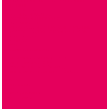
ИНФОРМАЦИОННО-КОММУНИКАЦИОННЫЕ
ТЕХНОЛОГИИ
РОБОТОТЕХНИКА
НЕЙРОПИЛОТИРОВАНИЕ
ИСКУССТВЕННЫЙ ИНТЕЛЛЕКТ
АЛГОРИТМИКА В ДОУ
КОНСТРУИРОВАНИЕ И ПРОГРАММИРОВАНИЕ
РОБОТОТЕХНИКА ДЛЯ НАЧАЛЬНОЙ ШКОЛЫ
Работа с юр.лицами
Работа с ДОУ
Работа с ИП и ООО
Методическая поддержка
Блог
Учебно-методический центр ФИСО
Модульная программа СТЕМ
Образовательный портал Элтиленд
Комплекты для дооснащения РППС в ДОО
Помощь
Доставка
Обмен и возврат
Оплата
Скачать Мультстудию
Скачать каталоги
О компании
Контакты