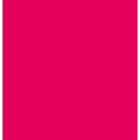
Каталог товаров
ГОТОВЫЕ РЕШЕНИЯ ИГРУШКИ ДЛЯ ДЕТСКОГО САДА
STEM ОБРАЗОВАНИЕ
КОМПЛЕКТЫ РППС ДОО
ЭМОЦИОНАЛЬНЫЙ ИНТЕЛЛЕКТ
ДЕТСКАЯ АНИМАЦИЯ
ОБРАЗОВАТЕЛЬНЫЕ КОМПЛЕКТЫ + КПК
РАННЕЕ РАЗВИТИЕ
ГОРКИ С ШАРИКАМИ, ЛАБИРИНТЫ, ВКЛАДЫШИ
ШНУРОВКИ, ЦЕПОЧКИ
РАМКИ-ВКЛАДЫШИ, ВКЛАДЫШИ
РАЗРЕЗНЫЕ КАРТИНКИ
КАТАЛКИ, КАЧАЛКИ, ИГРОВЫЕ КОМПЛЕКСЫ
СОРТИРОВЩИКИ, СТУЧАЛКИ
ОЗВУЧЕННЫЕ ИГРУШКИ, ДЕРГУНЧИКИ
ЛОГИЧЕСКИЕ ИГРЫ, ПИРАМИДКИ
НЕВАЛЯШКИ, ЮЛЫ, КУБИКИ
БИЗИБОРДЫ
ПАЗЛЫ, МОЗАИКИ
КОНСТРУКТОРЫ
ИГРОВОЕ ОТ 2 МЕСЯЦЕВ
КОНСТРУКТОРЫ И СТРОИТЕЛЬНЫЕ НАБОРЫ
ПОЛИДРОН
ДЕРЕВЯННЫЕ
ПЛАСТМАССОВЫЕ