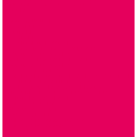
ДОСУГОВЫЕ ИГРЫ И ГОЛОВОЛОМКИ
ДОМИНО
ЛОТО
ШАХМАТЫ, ШАШКИ
ГОЛОВОЛОМКИ
НАПОЛЬНЫЕ
НАСТОЛЬНЫЕ
МАТЕРИАЛЫ МОНТЕССОРИ
ПЕСОК и ВОДА ИГРЫ и ОБОРУДОВАНИЕ
СЕНСОМОТОРНОЕ РАЗВИТИЕ
РАЗВИТИЕ РЕЧИ и ОБУЧЕНИЕ ГРАМОТЕ
ГРАФОМОТОРНОЕ РАЗВИТИЕ
ИНОСТРАННЫЕ ЯЗЫКИ
ЭЛЕМЕНТАРНЫЕ МАТЕМАТИЧЕСКИЕ ПРЕДСТАВЛЕНИЯ
ИССЛЕДОВАТЕЛЬСКАЯ ДЕЯТЕЛЬНОСТЬ
ПРАВИЛА ДОРОЖНОГО ДВИЖЕНИЯ и ОБЖ
ОЗНАКОМЛЕНИЕ С СОЛНЕЧНОЙ СИСТЕМОЙ
СОЦИАЛЬНОЕ ВОСПИТАНИЕ
ИГРЫ ВОСКОБОВИЧА
ПОДГОТОВКА К ШКОЛЕ
ОКРУЖАЮЩИЙ МИР
ИГРЫ НА ЛИПУЧКАХ из ПЛАСТИКА
ИГРЫ НА ЛИПУЧКАХ из ФЕТРА
ИЗОБРАЗИТЕЛЬНАЯ ДЕЯТЕЛЬНОСТЬ
ОБОРУДОВАНИЕ для ИЗО