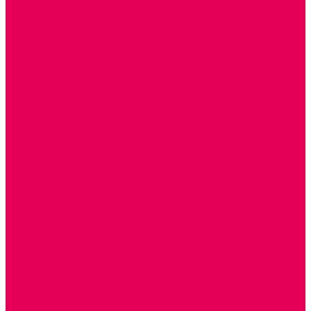
МОЗАИКИ НАСТЕННЫЕ
СЕНСОРНАЯ КОМНАТА
МЯГКАЯ СРЕДА
СВЕТОВЫЕ ПРИБОРЫ
ДОПОЛНИТЕЛЬНО
НАСТЕННОЕ ОБОРУДОВАНИЕ
НАЦИОНАЛЬНЫЕ ПРОЕКТЫ
ЭКОЛОГИЯ
ПАТРИОТИЧЕСКОЕ ВОСПИТАНИЕ
ИГРУШКИ-ЗАБАВЫ, НАРОДНЫЕ ИГРУШКИ
НАРОДНЫЕ ПРОМЫСЛЫ
ДЫМКА
КАРГОПОЛЬ
ХОХЛОМА
ГОРОДЕЦ
ГЖЕЛЬ
МЕЗЕНЬ
ФИЛИМОНОВО
РОДНАЯ ИГРУШКА
СЕМЬЯ. СЕМЕЙНЫЕ ЦЕННОСТИ.
ФИНАНСОВАЯ ГРАМОТНОСТЬ
ДОСТУПНАЯ СРЕДА
ТАКТИЛЬНЫЕ ОЩУЩЕНИЯ
РЕАБИЛИТАЦИЯ
ЦИФРОВАЯ ОБРАЗОВАТЕЛЬНАЯ СРЕДА