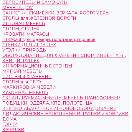
ВЕЛОСИПЕДЫ И САМОКАТЫ
МЕБЕЛЬ ДОУ
БАНКЕТКИ, СКАМЕЙКИ, ЗЕРКАЛА, РОСТОМЕРЫ
СТОЛЫ для ЖЕЛЕЗНОЙ ДОРОГИ
ИГРОВАЯ МЕБЕЛЬ
СТОЛЫ, СТУЛЬЯ
КРОВАТИ, МАТРАСЫ
ШКАФЫ (для одежды, полотенец, горшков)
СТЕНКИ ДЛЯ ИГРУШЕК
УГОЛКИ ПРИРОДЫ
ОБОРУДОВАНИЕ ДЛЯ ХРАНЕНИЯ СПОРТИНВЕНТАРЯ,
КНИГ, ИГРУШЕК
ИНФОРМАЦИОННЫЕ СТЕНДЫ
МЯГКАЯ МЕБЕЛЬ
СИСТЕМЫ ХРАНЕНИЯ
СТОЛЫ для ЛЕГО
МАРКИРОВКА МЕБЕЛИ
КУХОННАЯ МЕБЕЛЬ
СКЛАДИРУЕМАЯ МЕБЕЛЬ, МЕБЕЛЬ ТРАНСФОРМЕР
ПОДУШКИ, ОДЕЯЛА, КПБ, ПОЛОТЕНЦА
КРУПНОГАБАРИТНОЕ ИГРОВОЕ ОБОРУДОВАНИЕ
ДИДАКТИЧЕСКИЕ, НАПОЛЬНЫЕ ИГРУШКИ и КОВРИКИ
ДОМА
ГОРКИ
КАЧАЛКИ