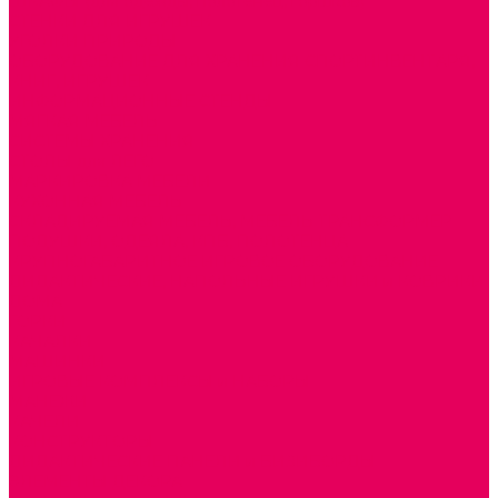
ШКАФЫ (для одежды, полотенец, горшков)
СТЕНКИ ДЛЯ ИГРУШЕК
УГОЛКИ ПРИРОДЫ
ОБОРУДОВАНИЕ ДЛЯ ХРАНЕНИЯ СПОРТИНВЕНТАРЯ,
КНИГ, ИГРУШЕК
ИНФОРМАЦИОННЫЕ СТЕНДЫ
МЯГКАЯ МЕБЕЛЬ
СИСТЕМЫ ХРАНЕНИЯ
СТОЛЫ для ЛЕГО
МАРКИРОВКА МЕБЕЛИ
КУХОННАЯ МЕБЕЛЬ
СКЛАДИРУЕМАЯ МЕБЕЛЬ, МЕБЕЛЬ ТРАНСФОРМЕР
ПОДУШКИ, ОДЕЯЛА, КПБ, ПОЛОТЕНЦА
КРУПНОГАБАРИТНОЕ ИГРОВОЕ ОБОРУДОВАНИЕ
ДИДАКТИЧЕСКИЕ, НАПОЛЬНЫЕ ИГРУШКИ и КОВРИКИ
ДОМА
ГОРКИ
КАЧАЛКИ
МАШИНКИ
ИГРОВЫЕ КОМПЛЕКСЫ и НАБОРЫ
МАНЕЖИ
КАЧЕЛИ
КОНСТРУКТОРЫ
ДИДАКТИЧЕСКИЕ ПАНЕЛИ и БИЗИБОРДЫ
ЭЛЕМЕНТЫ ДЕКОРА