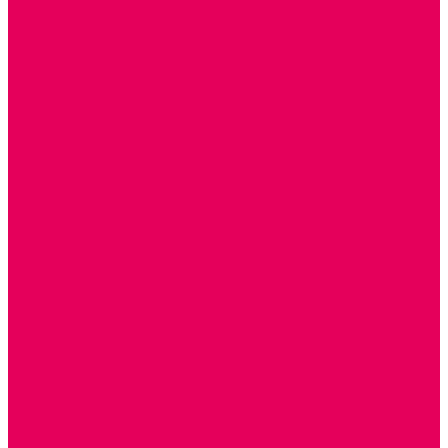
ИЗ ПВХ
МАГНИТНЫЕ
РОБОТОТЕХНИЧЕСКИЕ
МЕТАЛЛИЧЕСКИЕ
ЛЕГО для ДОУ
НАУЧНО-ПОЗНАВАТЕЛЬНЫЕ
ОБОРУДОВАНИЕ ГРУПП для детей от 1 года
КРОВАТИ МАТРАЦЫ КПБ
ХОДУНКИ
СТУЛЬЧИК ДЛЯ КОРМЛЕНИЯ
КОЛЯСКИ
МАНЕЖИ
КОМОДЫ
ПОДСТАВКИ ПОД НОЖКИ, ГОРШКИ, КАЧЕЛИ,
НАГРУДНИКИ
КАБИНЕТЫ СПЕЦИАЛИСТОВ
ПСИХОЛОГ
ЛОГОПЕД
РАЗВИТИЕ РЕЧИ
СЮЖЕТНО-РОЛЕВЫЕ ИГРЫ
КУКЛЫ и ОДЕЖДА ДЛЯ КУКОЛ
КУКЛЫ
ОДЕЖДА ДЛЯ КУКОЛ
КОЛЯСКИ
КРОВАТКИ И ЛЮЛЬКИ для кукол