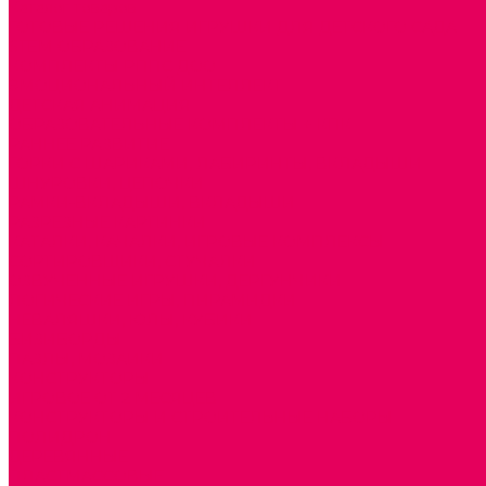
Каталог товаров
ГОТОВЫЕ РЕШЕНИЯ ИГРУШКИ ДЛЯ ДЕТСКОГО САДА
STEM ОБРАЗОВАНИЕ
КОМПЛЕКТЫ РППС ДОО
ЭМОЦИОНАЛЬНЫЙ ИНТЕЛЛЕКТ
ДЕТСКАЯ АНИМАЦИЯ
ОБРАЗОВАТЕЛЬНЫЕ КОМПЛЕКТЫ + КПК
РАННЕЕ РАЗВИТИЕ
ГОРКИ С ШАРИКАМИ, ЛАБИРИНТЫ, ВКЛАДЫШИ
ШНУРОВКИ, ЦЕПОЧКИ
РАМКИ-ВКЛАДЫШИ, ВКЛАДЫШИ
РАЗРЕЗНЫЕ КАРТИНКИ
КАТАЛКИ, КАЧАЛКИ, ИГРОВЫЕ КОМПЛЕКСЫ
СОРТИРОВЩИКИ, СТУЧАЛКИ
ОЗВУЧЕННЫЕ ИГРУШКИ, ДЕРГУНЧИКИ
ЛОГИЧЕСКИЕ ИГРЫ, ПИРАМИДКИ
НЕВАЛЯШКИ, ЮЛЫ, КУБИКИ
БИЗИБОРДЫ
ПАЗЛЫ, МОЗАИКИ
КОНСТРУКТОРЫ
ИГРОВОЕ ОТ 2 МЕСЯЦЕВ
КОНСТРУКТОРЫ И СТРОИТЕЛЬНЫЕ НАБОРЫ
ПОЛИДРОН
ДЕРЕВЯННЫЕ
ПЛАСТМАССОВЫЕ