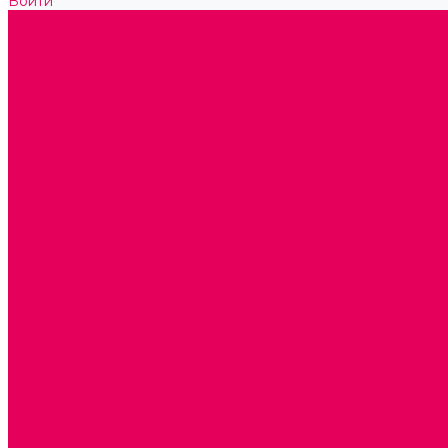
Войти
Каталог товаров
ГОТОВЫЕ РЕШЕНИЯ ИГРУШКИ ДЛЯ ДЕТСКОГО САДА
STEM ОБРАЗОВАНИЕ
КОМПЛЕКТЫ РППС ДОО
ЭМОЦИОНАЛЬНЫЙ ИНТЕЛЛЕКТ
РАННЕЕ РАЗВИТИЕ
ГОРКИ С ШАРИКАМИ, ЛАБИРИНТЫ, ВКЛАДЫШИ
ШНУРОВКИ, ЦЕПОЧКИ
РАМКИ-ВКЛАДЫШИ, ВКЛАДЫШИ
КОНСТРУКТОРЫ И СТРОИТЕЛЬНЫЕ НАБОРЫ
ПОЛИДРОН
ДЕРЕВЯННЫЕ
ПЛАСТМАССОВЫЕ
ОБОРУДОВАНИЕ ГРУПП для детей от 1 года
КРОВАТИ МАТРАЦЫ КПБ
ХОДУНКИ
СТУЛЬЧИК ДЛЯ КОРМЛЕНИЯ
КАБИНЕТЫ СПЕЦИАЛИСТОВ
ПСИХОЛОГ
ЛОГОПЕД
СЮЖЕТНО-РОЛЕВЫЕ ИГРЫ
КУКЛЫ и ОДЕЖДА ДЛЯ КУКОЛ
КОЛЯСКИ
КРОВАТКИ И ЛЮЛЬКИ для кукол