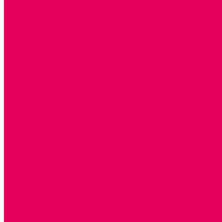
ИЗ ПВХ
МАГНИТНЫЕ
РОБОТОТЕХНИЧЕСКИЕ
МЕТАЛЛИЧЕСКИЕ
ЛЕГО для ДОУ
НАУЧНО-ПОЗНАВАТЕЛЬНЫЕ
ОБОРУДОВАНИЕ ГРУПП для детей от 1 года
КРОВАТИ МАТРАЦЫ КПБ
ХОДУНКИ
СТУЛЬЧИК ДЛЯ КОРМЛЕНИЯ
КОЛЯСКИ
МАНЕЖИ
КОМОДЫ
ПОДСТАВКИ ПОД НОЖКИ, ГОРШКИ, КАЧЕЛИ, НАГРУДН
КАБИНЕТЫ СПЕЦИАЛИСТОВ
ПСИХОЛОГ
ЛОГОПЕД
РАЗВИТИЕ РЕЧИ
СЮЖЕТНО-РОЛЕВЫЕ ИГРЫ
КУКЛЫ и ОДЕЖДА ДЛЯ КУКОЛ
КУКЛЫ
ОДЕЖДА ДЛЯ КУКОЛ
КОЛЯСКИ
КРОВАТКИ И ЛЮЛЬКИ для кукол
ДОМА и МЕБЕЛЬ ДЛЯ КУКОЛ