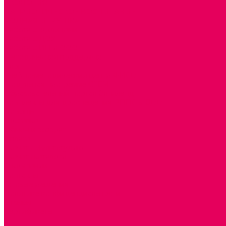
ЭКОЛОГИЯ
ПАТРИОТИЧЕСКОЕ ВОСПИТАНИЕ
РОДНАЯ ИГРУШКА
Работа с юр.лицами
Работа с ДОУ
Работа с ИП и ООО
Методическая поддержка
Блог
Учебно-методический центр ФИСО
Модульная программа СТЕМ
Образовательный портал Элтиленд
Комплекты для дооснащения РППС в ДОО
Помощь
Доставка
Обмен и возврат
Оплата
Скачать Мультстудию
Скачать каталоги
О компании
Контакты
Готовые решения
Политика конфиденциальности
Отзывы
Сертификаты
...