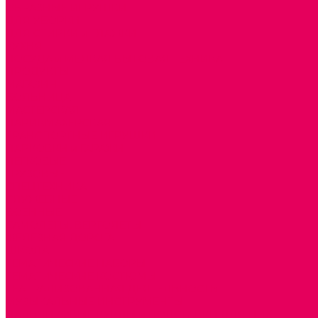
ОБРАЗНЫЕ ИГРУШКИ
ДЛЯ УБОРКИ
ДЛЯ СТИРКИ и ГЛАЖКИ
КУХНЯ
ПОСУДА и МЕЛКАЯ БЫТОВАЯ ТЕХНИКА
ПРОДУКТЫ
МАГАЗИН
БОЛЬНИЦА
МАСТЕРСКАЯ
ПАРИКМАХЕРСКАЯ
ТРАНСПОРТНЫЕ ИГРУШКИ
ПАРКОВКИ и ГАРАЖИ
ЛЕГКОВЫЕ
ГРУЗОВЫЕ
СПЕЦТЕХНИКА
СЛУЖЕБНЫЕ
ВОЕННЫЕ
САМОЛЕТЫ, ВЕРТОЛЕТЫ
ЖЕЛЕЗНАЯ ДОРОГА
ШКОЛА
ТЕМАТИЧЕСКИЕ НАБОРЫ
ТЕМАТИЧЕСКИЕ КОСТЮМЫ
ТЕАТРАЛИЗОВАННАЯ ДЕЯТЕЛЬНОСТЬ
МУЗЫКАЛЬНЫЕ ИНСТРУМЕНТЫ
ПАЛЬЧИКОВЫЕ КУКЛЫ и ПОДСТАВКИ ДЛЯ НИХ