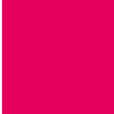
ТЕАТРАЛИЗОВАННАЯ ДЕЯТЕЛЬНОСТЬ
МУЗЫКАЛЬНЫЕ ИНСТРУМЕНТЫ
ПАЛЬЧИКОВЫЕ КУКЛЫ и ПОДСТАВКИ ДЛЯ НИХ
ПЕРЧАТОЧНЫЕ КУКЛЫ и ПОДСТАВКИ ДЛЯ НИХ
ОБРАЗОВАТЕЛЬНО-ВОСПИТАТЕЛЬНЫЕ ИГРЫ И ИГРУШК
ИГРЫ НИКИТИНА
МОЗАИКИ И КУБИКИ С КАРТИНКАМИ И СХЕМАМИ
ДОСУГОВЫЕ ИГРЫ И ГОЛОВОЛОМКИ
СПОРТИВНОЕ ОБОРУДОВАНИЕ и ИНВЕНТАРЬ
ОБОРУДОВАНИЕ ДЛЯ БАССЕЙНОВ
МЯГКИЕ МОДУЛИ
ОБРУЧИ, СКАКАЛКИ, ПАЛКИ, ЛЕНТЫ, МЯЧИ
МЕБЕЛЬ ДОУ
БАНКЕТКИ, СКАМЕЙКИ, ЗЕРКАЛА, РОСТОМЕРЫ
СТОЛЫ для ЖЕЛЕЗНОЙ ДОРОГИ
ИГРОВАЯ МЕБЕЛЬ
КРУПНОГАБАРИТНОЕ ИГРОВОЕ ОБОРУДОВАНИЕ
ДИДАКТИЧЕСКИЕ, НАПОЛЬНЫЕ ИГРУШКИ и КОВРИКИ
ДОМА
ГОРКИ
СЕНСОРНАЯ КОМНАТА
МЯГКАЯ СРЕДА
СВЕТОВЫЕ ПРИБОРЫ
ДОПОЛНИТЕЛЬНО
НАЦИОНАЛЬНЫЕ ПРОЕКТЫ