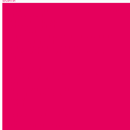
Войти
Каталог товаров
ГОТОВЫЕ РЕШЕНИЯ ИГРУШКИ ДЛЯ ДЕТСКОГО САДА
STEM ОБРАЗОВАНИЕ
КОМПЛЕКТЫ РППС ДОО
ЭМОЦИОНАЛЬНЫЙ ИНТЕЛЛЕКТ
РАННЕЕ РАЗВИТИЕ
ГОРКИ С ШАРИКАМИ, ЛАБИРИНТЫ, ВКЛАДЫШИ
ШНУРОВКИ, ЦЕПОЧКИ
РАМКИ-ВКЛАДЫШИ, ВКЛАДЫШИ
КОНСТРУКТОРЫ И СТРОИТЕЛЬНЫЕ НАБОРЫ
ПОЛИДРОН
ДЕРЕВЯННЫЕ
ПЛАСТМАССОВЫЕ
ОБОРУДОВАНИЕ ГРУПП для детей от 1 года
КРОВАТИ МАТРАЦЫ КПБ
ХОДУНКИ
СТУЛЬЧИК ДЛЯ КОРМЛЕНИЯ
КАБИНЕТЫ СПЕЦИАЛИСТОВ
ПСИХОЛОГ
ЛОГОПЕД
СЮЖЕТНО-РОЛЕВЫЕ ИГРЫ
КУКЛЫ и ОДЕЖДА ДЛЯ КУКОЛ
КОЛЯСКИ
КРОВАТКИ И ЛЮЛЬКИ для кукол