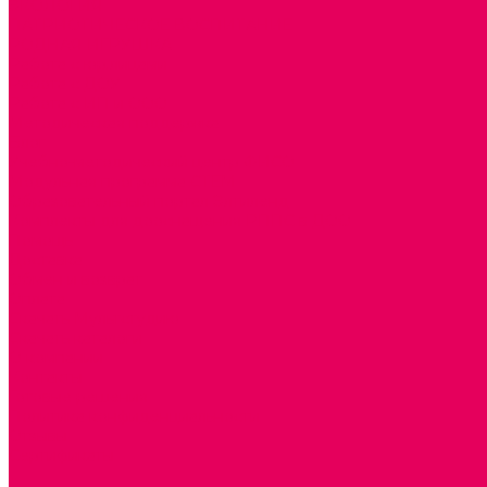
ЭКОЛОГИЯ
ПАТРИОТИЧЕСКОЕ ВОСПИТАНИЕ
РОДНАЯ ИГРУШКА
Работа с юр.лицами
Работа с ДОУ
Работа с ИП и ООО
Методическая поддержка
Блог
Учебно-методический центр ФИСО
Модульная программа СТЕМ
Образовательный портал Элтиленд
Комплекты для дооснащения РППС в ДОО
Помощь
Доставка
Обмен и возврат
Оплата
Скачать Мультстудию
Скачать каталоги
О компании
Контакты
Готовые решения
Политика конфиденциальности
Отзывы
Сертификаты
...