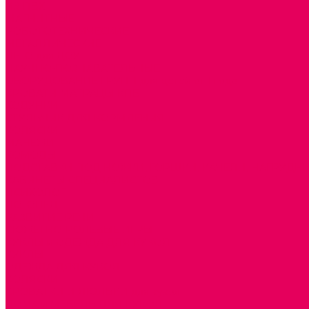
ИЗ ПВХ
МАГНИТНЫЕ
РОБОТОТЕХНИЧЕСКИЕ
МЕТАЛЛИЧЕСКИЕ
ЛЕГО для ДОУ
НАУЧНО-ПОЗНАВАТЕЛЬНЫЕ
ОБОРУДОВАНИЕ ГРУПП для детей от 1 года
КРОВАТИ МАТРАЦЫ КПБ
ХОДУНКИ
СТУЛЬЧИК ДЛЯ КОРМЛЕНИЯ
КОЛЯСКИ
МАНЕЖИ
КОМОДЫ
ПОДСТАВКИ ПОД НОЖКИ, ГОРШКИ, КАЧЕЛИ, НАГРУДН
КАБИНЕТЫ СПЕЦИАЛИСТОВ
ПСИХОЛОГ
ЛОГОПЕД
РАЗВИТИЕ РЕЧИ
СЮЖЕТНО-РОЛЕВЫЕ ИГРЫ
КУКЛЫ и ОДЕЖДА ДЛЯ КУКОЛ
КУКЛЫ
ОДЕЖДА ДЛЯ КУКОЛ
КОЛЯСКИ
КРОВАТКИ И ЛЮЛЬКИ для кукол
ДОМА и МЕБЕЛЬ ДЛЯ КУКОЛ