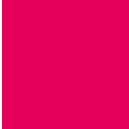
ОБРАЗНЫЕ ИГРУШКИ
ДЛЯ УБОРКИ
ДЛЯ СТИРКИ и ГЛАЖКИ
КУХНЯ
ПОСУДА и МЕЛКАЯ БЫТОВАЯ ТЕХНИКА
ПРОДУКТЫ
МАГАЗИН
БОЛЬНИЦА
МАСТЕРСКАЯ
ПАРИКМАХЕРСКАЯ
ТРАНСПОРТНЫЕ ИГРУШКИ
ПАРКОВКИ и ГАРАЖИ
ЛЕГКОВЫЕ
ГРУЗОВЫЕ
СПЕЦТЕХНИКА
СЛУЖЕБНЫЕ
ВОЕННЫЕ
САМОЛЕТЫ, ВЕРТОЛЕТЫ
ЖЕЛЕЗНАЯ ДОРОГА
ШКОЛА
ТЕМАТИЧЕСКИЕ НАБОРЫ
ТЕМАТИЧЕСКИЕ КОСТЮМЫ
ТЕАТРАЛИЗОВАННАЯ ДЕЯТЕЛЬНОСТЬ
МУЗЫКАЛЬНЫЕ ИНСТРУМЕНТЫ
ПАЛЬЧИКОВЫЕ КУКЛЫ и ПОДСТАВКИ ДЛЯ НИХ