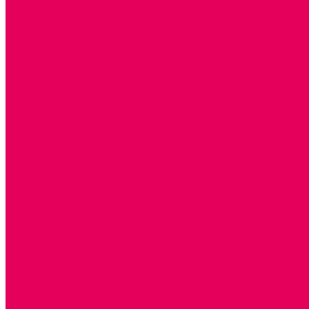
Каталог товаров
ГОТОВЫЕ РЕШЕНИЯ ИГРУШКИ ДЛЯ ДЕТСКОГО САДА
STEM ОБРАЗОВАНИЕ
КОМПЛЕКТЫ РППС ДОО
ЭМОЦИОНАЛЬНЫЙ ИНТЕЛЛЕКТ
ДЕТСКАЯ АНИМАЦИЯ
ОБРАЗОВАТЕЛЬНЫЕ КОМПЛЕКТЫ + КПК
РАННЕЕ РАЗВИТИЕ
ГОРКИ С ШАРИКАМИ, ЛАБИРИНТЫ, ВКЛАДЫШИ
ШНУРОВКИ, ЦЕПОЧКИ
РАМКИ-ВКЛАДЫШИ, ВКЛАДЫШИ
РАЗРЕЗНЫЕ КАРТИНКИ
КАТАЛКИ, КАЧАЛКИ, ИГРОВЫЕ КОМПЛЕКСЫ
СОРТИРОВЩИКИ, СТУЧАЛКИ
ОЗВУЧЕННЫЕ ИГРУШКИ, ДЕРГУНЧИКИ
ЛОГИЧЕСКИЕ ИГРЫ, ПИРАМИДКИ
НЕВАЛЯШКИ, ЮЛЫ, КУБИКИ
БИЗИБОРДЫ
ПАЗЛЫ, МОЗАИКИ
КОНСТРУКТОРЫ
ИГРОВОЕ ОТ 2 МЕСЯЦЕВ
КОНСТРУКТОРЫ И СТРОИТЕЛЬНЫЕ НАБОРЫ
ПОЛИДРОН
ДЕРЕВЯННЫЕ
ПЛАСТМАССОВЫЕ