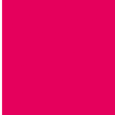
ТЕАТРАЛИЗОВАННАЯ ДЕЯТЕЛЬНОСТЬ
МУЗЫКАЛЬНЫЕ ИНСТРУМЕНТЫ
ПАЛЬЧИКОВЫЕ КУКЛЫ и ПОДСТАВКИ ДЛЯ НИХ
ПЕРЧАТОЧНЫЕ КУКЛЫ и ПОДСТАВКИ ДЛЯ НИХ
ОБРАЗОВАТЕЛЬНО-ВОСПИТАТЕЛЬНЫЕ ИГРЫ И ИГРУШК
ИГРЫ НИКИТИНА
МОЗАИКИ И КУБИКИ С КАРТИНКАМИ И СХЕМАМИ
ДОСУГОВЫЕ ИГРЫ И ГОЛОВОЛОМКИ
СПОРТИВНОЕ ОБОРУДОВАНИЕ и ИНВЕНТАРЬ
ОБОРУДОВАНИЕ ДЛЯ БАССЕЙНОВ
МЯГКИЕ МОДУЛИ
ОБРУЧИ, СКАКАЛКИ, ПАЛКИ, ЛЕНТЫ, МЯЧИ
МЕБЕЛЬ ДОУ
БАНКЕТКИ, СКАМЕЙКИ, ЗЕРКАЛА, РОСТОМЕРЫ
СТОЛЫ для ЖЕЛЕЗНОЙ ДОРОГИ
ИГРОВАЯ МЕБЕЛЬ
КРУПНОГАБАРИТНОЕ ИГРОВОЕ ОБОРУДОВАНИЕ
ДИДАКТИЧЕСКИЕ, НАПОЛЬНЫЕ ИГРУШКИ и КОВРИКИ
ДОМА
ГОРКИ
СЕНСОРНАЯ КОМНАТА
МЯГКАЯ СРЕДА
СВЕТОВЫЕ ПРИБОРЫ
ДОПОЛНИТЕЛЬНО
НАЦИОНАЛЬНЫЕ ПРОЕКТЫ