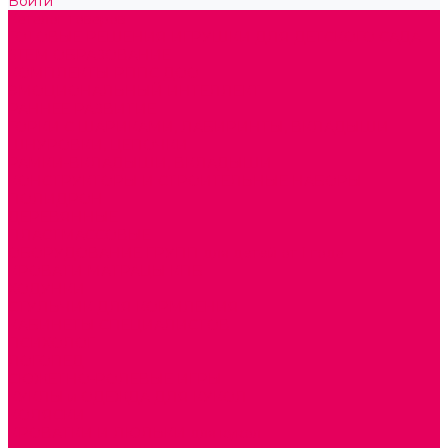
Войти
Каталог товаров
ГОТОВЫЕ РЕШЕНИЯ ИГРУШКИ ДЛЯ ДЕТСКОГО САДА
STEM ОБРАЗОВАНИЕ
КОМПЛЕКТЫ РППС ДОО
ЭМОЦИОНАЛЬНЫЙ ИНТЕЛЛЕКТ
РАННЕЕ РАЗВИТИЕ
ГОРКИ С ШАРИКАМИ, ЛАБИРИНТЫ, ВКЛАДЫШИ
ШНУРОВКИ, ЦЕПОЧКИ
РАМКИ-ВКЛАДЫШИ, ВКЛАДЫШИ
КОНСТРУКТОРЫ И СТРОИТЕЛЬНЫЕ НАБОРЫ
ПОЛИДРОН
ДЕРЕВЯННЫЕ
ПЛАСТМАССОВЫЕ
ОБОРУДОВАНИЕ ГРУПП для детей от 1 года
КРОВАТИ МАТРАЦЫ КПБ
ХОДУНКИ
СТУЛЬЧИК ДЛЯ КОРМЛЕНИЯ
КАБИНЕТЫ СПЕЦИАЛИСТОВ
ПСИХОЛОГ
ЛОГОПЕД
СЮЖЕТНО-РОЛЕВЫЕ ИГРЫ
КУКЛЫ и ОДЕЖДА ДЛЯ КУКОЛ
КОЛЯСКИ
КРОВАТКИ И ЛЮЛЬКИ для кукол