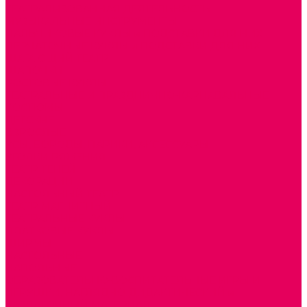
ТЕАТРАЛИЗОВАННАЯ ДЕЯТЕЛЬНОСТЬ
МУЗЫКАЛЬНЫЕ ИНСТРУМЕНТЫ
ПАЛЬЧИКОВЫЕ КУКЛЫ и ПОДСТАВКИ ДЛЯ НИХ
ПЕРЧАТОЧНЫЕ КУКЛЫ и ПОДСТАВКИ ДЛЯ НИХ
ШАГАЮЩИЙ ТЕАТР
ШАПОЧКИ
РОСТОВЫЕ КУКЛЫ
ТЕАТРАЛЬНЫЕ И ПРАЗДНИЧНО-КАРНАВАЛЬНЫЕ
КОСТЮМЫ
ДЕТСКИЕ
ВЗРОСЛЫЕ
УСЫ, БОРОДЫ, ПАРИКИ, АКСЕССУАРЫ
УГОЛКИ РЯЖЕНИЯ
ТЕАТР ТЕНЕЙ
ДЕКОРАЦИИ
НАСТОЛЬНЫЙ ТЕАТР
ТЕАТР МАГНИТНЫЙ
ТЕАТРАЛЬНЫЕ КУКЛЫ
ПЛАТКОВЫЕ КУКЛЫ
ШИРМЫ
НАСТОЛЬНЫЕ
НАПОЛЬНЫЕ
ОБРАЗОВАТЕЛЬНО-ВОСПИТАТЕЛЬНЫЕ ИГРЫ И
ИГРУШКИ, НАГЛЯДНО-ДИДАКТИЧЕСКИЙ и
РАЗДАТОЧНЫЙ МАТЕРИАЛ