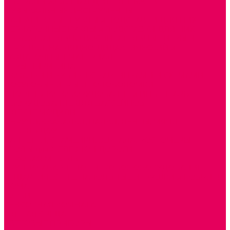
ТЕАТРАЛИЗОВАННАЯ ДЕЯТЕЛЬНОСТЬ
МУЗЫКАЛЬНЫЕ ИНСТРУМЕНТЫ
ПАЛЬЧИКОВЫЕ КУКЛЫ и ПОДСТАВКИ ДЛЯ НИХ
ПЕРЧАТОЧНЫЕ КУКЛЫ и ПОДСТАВКИ ДЛЯ НИХ
ОБРАЗОВАТЕЛЬНО-ВОСПИТАТЕЛЬНЫЕ ИГРЫ И
ИГРУШКИ, НАГЛЯДНО-ДИДАКТИЧЕСКИЙ и
РАЗДАТОЧНЫЙ МАТЕРИАЛ
ИГРЫ НИКИТИНА
МОЗАИКИ И КУБИКИ С КАРТИНКАМИ И СХЕМАМИ
ДОСУГОВЫЕ ИГРЫ И ГОЛОВОЛОМКИ
СПОРТИВНОЕ ОБОРУДОВАНИЕ и ИНВЕНТАРЬ
ОБОРУДОВАНИЕ ДЛЯ БАССЕЙНОВ
МЯГКИЕ МОДУЛИ
ОБРУЧИ, СКАКАЛКИ, ПАЛКИ, ЛЕНТЫ, МЯЧИ
МЕБЕЛЬ ДОУ
БАНКЕТКИ, СКАМЕЙКИ, ЗЕРКАЛА, РОСТОМЕРЫ
СТОЛЫ для ЖЕЛЕЗНОЙ ДОРОГИ
ИГРОВАЯ МЕБЕЛЬ
КРУПНОГАБАРИТНОЕ ИГРОВОЕ ОБОРУДОВАНИЕ
ДИДАКТИЧЕСКИЕ, НАПОЛЬНЫЕ ИГРУШКИ и КОВРИКИ
ДОМА
ГОРКИ
СЕНСОРНАЯ КОМНАТА
МЯГКАЯ СРЕДА
СВЕТОВЫЕ ПРИБОРЫ