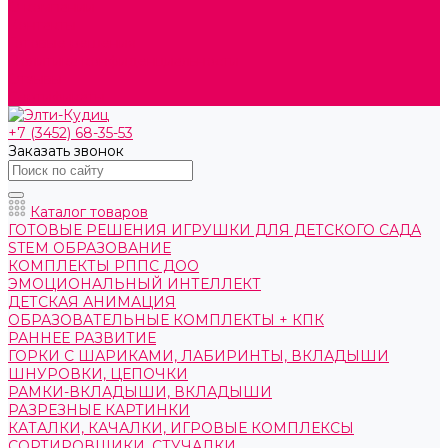
О компании
Контакты
Готовые решения
Политика конфиденциальности
Отзывы
Сертификаты
+7 (3452) 68-35-53
Заказать звонок
Каталог товаров
ГОТОВЫЕ РЕШЕНИЯ ИГРУШКИ ДЛЯ ДЕТСКОГО САДА
STEM ОБРАЗОВАНИЕ
КОМПЛЕКТЫ РППС ДОО
ЭМОЦИОНАЛЬНЫЙ ИНТЕЛЛЕКТ
ДЕТСКАЯ АНИМАЦИЯ
ОБРАЗОВАТЕЛЬНЫЕ КОМПЛЕКТЫ + КПК
РАННЕЕ РАЗВИТИЕ
ГОРКИ С ШАРИКАМИ, ЛАБИРИНТЫ, ВКЛАДЫШИ
ШНУРОВКИ, ЦЕПОЧКИ
РАМКИ-ВКЛАДЫШИ, ВКЛАДЫШИ
РАЗРЕЗНЫЕ КАРТИНКИ
КАТАЛКИ, КАЧАЛКИ, ИГРОВЫЕ КОМПЛЕКСЫ
СОРТИРОВЩИКИ, СТУЧАЛКИ