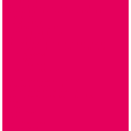
РЕАБИЛИТАЦИЯ
ЦИФРОВАЯ ОБРАЗОВАТЕЛЬНАЯ СРЕДА
ИНФОРМАЦИОННО-КОММУНИКАЦИОННЫЕ
ТЕХНОЛОГИИ
РОБОТОТЕХНИКА
НЕЙРОПИЛОТИРОВАНИЕ
ИСКУССТВЕННЫЙ ИНТЕЛЛЕКТ
АЛГОРИТМИКА В ДОУ
КОНСТРУИРОВАНИЕ И ПРОГРАММИРОВАНИЕ
РОБОТОТЕХНИКА ДЛЯ НАЧАЛЬНОЙ ШКОЛЫ
Работа с юр.лицами
Работа с ДОУ
Работа с ИП и ООО
Методическая поддержка
Блог
Учебно-методический центр ФИСО
Модульная программа СТЕМ
Образовательный портал Элтиленд
Комплекты для дооснащения РППС в ДОО
Помощь
Доставка
Обмен и возврат
Оплата
Скачать Мультстудию
Скачать каталоги