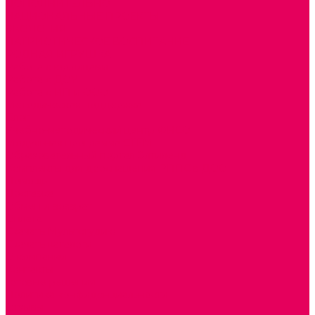
ДОПОЛНИТЕЛЬНО
НАЦИОНАЛЬНЫЕ ПРОЕКТЫ
ЭКОЛОГИЯ
ПАТРИОТИЧЕСКОЕ ВОСПИТАНИЕ
РОДНАЯ ИГРУШКА
Работа с юр.лицами
Работа с ДОУ
Работа с ИП и ООО
Методическая поддержка
Блог
Учебно-методический центр ФИСО
Модульная программа СТЕМ
Образовательный портал Элтиленд
Комплекты для дооснащения РППС в ДОО
Помощь
Доставка
Обмен и возврат
Оплата
Скачать Мультстудию
Скачать каталоги
О компании
Контакты
Готовые решения
Политика конфиденциальности
Отзывы