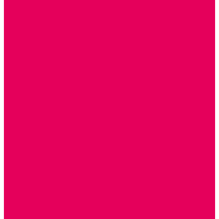
ИЗОБРАЗИТЕЛЬНАЯ ДЕЯТЕЛЬНОСТЬ
ОБОРУДОВАНИЕ для ИЗО
ПОСОБИЯ для ИЗО
СПОРТИВНОЕ ОБОРУДОВАНИЕ и ИНВЕНТАРЬ
ОБОРУДОВАНИЕ ДЛЯ БАССЕЙНОВ
МЯГКИЕ МОДУЛИ
СТРОИТЕЛЬНЫЕ НАБОРЫ
МАТЫ
ТРЕНАЖЕРЫ
ОБРУЧИ, СКАКАЛКИ, ПАЛКИ, ЛЕНТЫ, МЯЧИ
СПОРТИВНЫЙ ИНВЕНТРЬ
СПОРТИВНЫЕ ИГРЫ
ИНВЕНТАРЬ
ТРЕНАЖЕРЫ
БАЛАНСИРЫ и ЛЕСЕНКИ
СПОРТКОМПЛЕКСЫ, ШВЕДСКИЕ СТЕНКИ,
СКАЛОДРОМЫ
СКАМЬИ ГИМНАСТИЧЕСКИЕ
ТАКТИЛЬНЫЕ ДОРОЖКИ
ВЕЛОСИПЕДЫ И САМОКАТЫ
МЕБЕЛЬ ДОУ
БАНКЕТКИ, СКАМЕЙКИ, ЗЕРКАЛА, РОСТОМЕРЫ
СТОЛЫ для ЖЕЛЕЗНОЙ ДОРОГИ
ИГРОВАЯ МЕБЕЛЬ