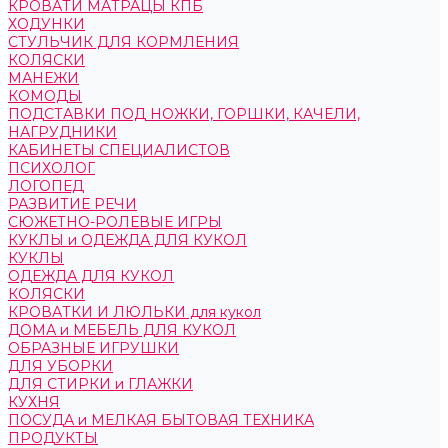
КРОВАТИ МАТРАЦЫ КПБ
ХОДУНКИ
СТУЛЬЧИК ДЛЯ КОРМЛЕНИЯ
КОЛЯСКИ
МАНЕЖИ
КОМОДЫ
ПОДСТАВКИ ПОД НОЖКИ, ГОРШКИ, КАЧЕЛИ,
НАГРУДНИКИ
КАБИНЕТЫ СПЕЦИАЛИСТОВ
ПСИХОЛОГ
ЛОГОПЕД
РАЗВИТИЕ РЕЧИ
СЮЖЕТНО-РОЛЕВЫЕ ИГРЫ
КУКЛЫ и ОДЕЖДА ДЛЯ КУКОЛ
КУКЛЫ
ОДЕЖДА ДЛЯ КУКОЛ
КОЛЯСКИ
КРОВАТКИ И ЛЮЛЬКИ для кукол
ДОМА и МЕБЕЛЬ ДЛЯ КУКОЛ
ОБРАЗНЫЕ ИГРУШКИ
ДЛЯ УБОРКИ
ДЛЯ СТИРКИ и ГЛАЖКИ
КУХНЯ
ПОСУДА и МЕЛКАЯ БЫТОВАЯ ТЕХНИКА
ПРОДУКТЫ