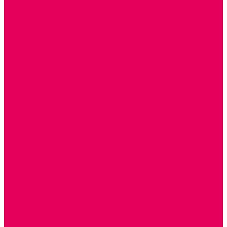
Сертификаты
...
Каталог товаров
ГОТОВЫЕ РЕШЕНИЯ ИГРУШКИ ДЛЯ ДЕТСКОГО САДА
STEM ОБРАЗОВАНИЕ
КОМПЛЕКТЫ РППС ДОО
ЭМОЦИОНАЛЬНЫЙ ИНТЕЛЛЕКТ
ДЕТСКАЯ АНИМАЦИЯ
ОБРАЗОВАТЕЛЬНЫЕ КОМПЛЕКТЫ + КПК
РАННЕЕ РАЗВИТИЕ
ГОРКИ С ШАРИКАМИ, ЛАБИРИНТЫ, ВКЛАДЫШИ
ШНУРОВКИ, ЦЕПОЧКИ
РАМКИ-ВКЛАДЫШИ, ВКЛАДЫШИ
РАЗРЕЗНЫЕ КАРТИНКИ
КАТАЛКИ, КАЧАЛКИ, ИГРОВЫЕ КОМПЛЕКСЫ
СОРТИРОВЩИКИ, СТУЧАЛКИ
ОЗВУЧЕННЫЕ ИГРУШКИ, ДЕРГУНЧИКИ
ЛОГИЧЕСКИЕ ИГРЫ, ПИРАМИДКИ
НЕВАЛЯШКИ, ЮЛЫ, КУБИКИ
БИЗИБОРДЫ
ПАЗЛЫ, МОЗАИКИ
КОНСТРУКТОРЫ
ИГРОВОЕ ОТ 2 МЕСЯЦЕВ
КОНСТРУКТОРЫ И СТРОИТЕЛЬНЫЕ НАБОРЫ
ПОЛИДРОН