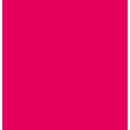
ДЕРЕВЯННЫЕ
ПЛАСТМАССОВЫЕ
ИЗ ПВХ
МАГНИТНЫЕ
РОБОТОТЕХНИЧЕСКИЕ
МЕТАЛЛИЧЕСКИЕ
ЛЕГО для ДОУ
НАУЧНО-ПОЗНАВАТЕЛЬНЫЕ
ОБОРУДОВАНИЕ ГРУПП для детей от 1 года
КРОВАТИ МАТРАЦЫ КПБ
ХОДУНКИ
СТУЛЬЧИК ДЛЯ КОРМЛЕНИЯ
КОЛЯСКИ
МАНЕЖИ
КОМОДЫ
ПОДСТАВКИ ПОД НОЖКИ, ГОРШКИ, КАЧЕЛИ,
НАГРУДНИКИ
КАБИНЕТЫ СПЕЦИАЛИСТОВ
ПСИХОЛОГ
ЛОГОПЕД
РАЗВИТИЕ РЕЧИ
СЮЖЕТНО-РОЛЕВЫЕ ИГРЫ
КУКЛЫ и ОДЕЖДА ДЛЯ КУКОЛ
КУКЛЫ
ОДЕЖДА ДЛЯ КУКОЛ