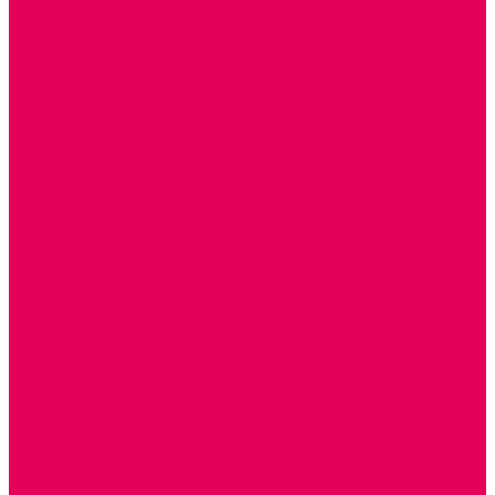
ИГРЫ НИКИТИНА
МОЗАИКИ И КУБИКИ С КАРТИНКАМИ И СХЕМАМИ
ДОСУГОВЫЕ ИГРЫ И ГОЛОВОЛОМКИ
ДОМИНО
ЛОТО
ШАХМАТЫ, ШАШКИ
ГОЛОВОЛОМКИ
НАПОЛЬНЫЕ
НАСТОЛЬНЫЕ
МАТЕРИАЛЫ МОНТЕССОРИ
ПЕСОК и ВОДА ИГРЫ и ОБОРУДОВАНИЕ
СЕНСОМОТОРНОЕ РАЗВИТИЕ
РАЗВИТИЕ РЕЧИ и ОБУЧЕНИЕ ГРАМОТЕ
ГРАФОМОТОРНОЕ РАЗВИТИЕ
ИНОСТРАННЫЕ ЯЗЫКИ
ЭЛЕМЕНТАРНЫЕ МАТЕМАТИЧЕСКИЕ ПРЕДСТАВЛЕНИЯ
ИССЛЕДОВАТЕЛЬСКАЯ ДЕЯТЕЛЬНОСТЬ
ПРАВИЛА ДОРОЖНОГО ДВИЖЕНИЯ и ОБЖ
ОЗНАКОМЛЕНИЕ С СОЛНЕЧНОЙ СИСТЕМОЙ
СОЦИАЛЬНОЕ ВОСПИТАНИЕ
ИГРЫ ВОСКОБОВИЧА
ПОДГОТОВКА К ШКОЛЕ
ОКРУЖАЮЩИЙ МИР
ИГРЫ НА ЛИПУЧКАХ из ПЛАСТИКА
ИГРЫ НА ЛИПУЧКАХ из ФЕТРА