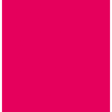
СТОЛЫ, СТУЛЬЯ
КРОВАТИ, МАТРАСЫ
ШКАФЫ (для одежды, полотенец, горшков)
СТЕНКИ ДЛЯ ИГРУШЕК
УГОЛКИ ПРИРОДЫ
ОБОРУДОВАНИЕ ДЛЯ ХРАНЕНИЯ СПОРТИНВЕНТАРЯ,
КНИГ, ИГРУШЕК
ИНФОРМАЦИОННЫЕ СТЕНДЫ
МЯГКАЯ МЕБЕЛЬ
СИСТЕМЫ ХРАНЕНИЯ
СТОЛЫ для ЛЕГО
МАРКИРОВКА МЕБЕЛИ
КУХОННАЯ МЕБЕЛЬ
СКЛАДИРУЕМАЯ МЕБЕЛЬ, МЕБЕЛЬ ТРАНСФОРМЕР
ПОДУШКИ, ОДЕЯЛА, КПБ, ПОЛОТЕНЦА
КРУПНОГАБАРИТНОЕ ИГРОВОЕ ОБОРУДОВАНИЕ
ДИДАКТИЧЕСКИЕ, НАПОЛЬНЫЕ ИГРУШКИ и КОВРИКИ
ДОМА
ГОРКИ
КАЧАЛКИ
МАШИНКИ
ИГРОВЫЕ КОМПЛЕКСЫ и НАБОРЫ
МАНЕЖИ
КАЧЕЛИ
КОНСТРУКТОРЫ