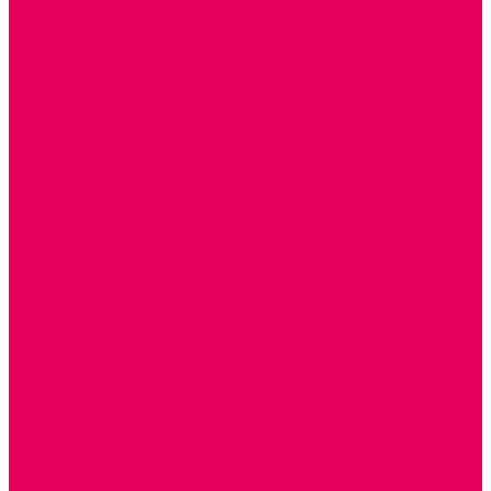
КОЛЯСКИ
КРОВАТКИ И ЛЮЛЬКИ для кукол
ДОМА и МЕБЕЛЬ ДЛЯ КУКОЛ
ОБРАЗНЫЕ ИГРУШКИ
ДЛЯ УБОРКИ
ДЛЯ СТИРКИ и ГЛАЖКИ
КУХНЯ
ПОСУДА и МЕЛКАЯ БЫТОВАЯ ТЕХНИКА
ПРОДУКТЫ
МАГАЗИН
БОЛЬНИЦА
МАСТЕРСКАЯ
ПАРИКМАХЕРСКАЯ
ТРАНСПОРТНЫЕ ИГРУШКИ
ПАРКОВКИ и ГАРАЖИ
ЛЕГКОВЫЕ
ГРУЗОВЫЕ
СПЕЦТЕХНИКА
СЛУЖЕБНЫЕ
ВОЕННЫЕ
САМОЛЕТЫ, ВЕРТОЛЕТЫ
ЖЕЛЕЗНАЯ ДОРОГА
ШКОЛА
ТЕМАТИЧЕСКИЕ НАБОРЫ
ТЕМАТИЧЕСКИЕ КОСТЮМЫ