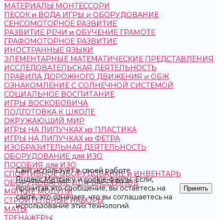
МАТЕРИАЛЫ МОНТЕССОРИ
ПЕСОК и ВОДА ИГРЫ и ОБОРУДОВАНИЕ
СЕНСОМОТОРНОЕ РАЗВИТИЕ
РАЗВИТИЕ РЕЧИ и ОБУЧЕНИЕ ГРАМОТЕ
ГРАФОМОТОРНОЕ РАЗВИТИЕ
ИНОСТРАННЫЕ ЯЗЫКИ
ЭЛЕМЕНТАРНЫЕ МАТЕМАТИЧЕСКИЕ ПРЕДСТАВЛЕНИЯ
ИССЛЕДОВАТЕЛЬСКАЯ ДЕЯТЕЛЬНОСТЬ
ПРАВИЛА ДОРОЖНОГО ДВИЖЕНИЯ и ОБЖ
ОЗНАКОМЛЕНИЕ С СОЛНЕЧНОЙ СИСТЕМОЙ
СОЦИАЛЬНОЕ ВОСПИТАНИЕ
ИГРЫ ВОСКОБОВИЧА
ПОДГОТОВКА К ШКОЛЕ
ОКРУЖАЮЩИЙ МИР
ИГРЫ НА ЛИПУЧКАХ из ПЛАСТИКА
ИГРЫ НА ЛИПУЧКАХ из ФЕТРА
ИЗОБРАЗИТЕЛЬНАЯ ДЕЯТЕЛЬНОСТЬ
ОБОРУДОВАНИЕ для ИЗО
ПОСОБИЯ для ИЗО
Сайт использует в своей работе
СПОРТИВНОЕ ОБОРУДОВАНИЕ и ИНВЕНТАРЬ
Яндекс.Метрику
и
cookie-файлы
. Если,
ОБОРУДОВАНИЕ ДЛЯ БАССЕЙНОВ
прочитав это сообщение, вы остаетесь на
Принять
МЯГКИЕ МОДУЛИ
сайте, это означает, что вы соглашаетесь на
СТРОИТЕЛЬНЫЕ НАБОРЫ
использование этих технологий.
МАТЫ
ТРЕНАЖЕРЫ