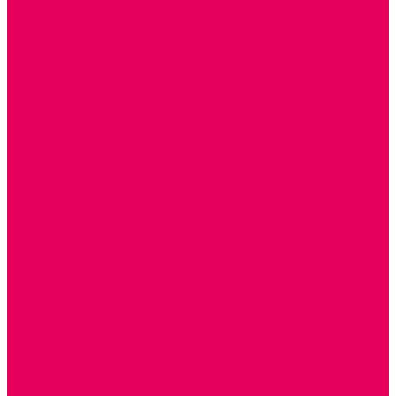
ДИДАКТИЧЕСКИЕ ПАНЕЛИ и БИЗИБОРДЫ
ЭЛЕМЕНТЫ ДЕКОРА
МОЗАИКИ НАСТЕННЫЕ
СЕНСОРНАЯ КОМНАТА
МЯГКАЯ СРЕДА
СВЕТОВЫЕ ПРИБОРЫ
ДОПОЛНИТЕЛЬНО
НАСТЕННОЕ ОБОРУДОВАНИЕ
НАЦИОНАЛЬНЫЕ ПРОЕКТЫ
ЭКОЛОГИЯ
ПАТРИОТИЧЕСКОЕ ВОСПИТАНИЕ
ИГРУШКИ-ЗАБАВЫ, НАРОДНЫЕ ИГРУШКИ
НАРОДНЫЕ ПРОМЫСЛЫ
ДЫМКА
КАРГОПОЛЬ
ХОХЛОМА
ГОРОДЕЦ
ГЖЕЛЬ
МЕЗЕНЬ
ФИЛИМОНОВО
РОДНАЯ ИГРУШКА
СЕМЬЯ. СЕМЕЙНЫЕ ЦЕННОСТИ.
ФИНАНСОВАЯ ГРАМОТНОСТЬ
ДОСТУПНАЯ СРЕДА
ТАКТИЛЬНЫЕ ОЩУЩЕНИЯ