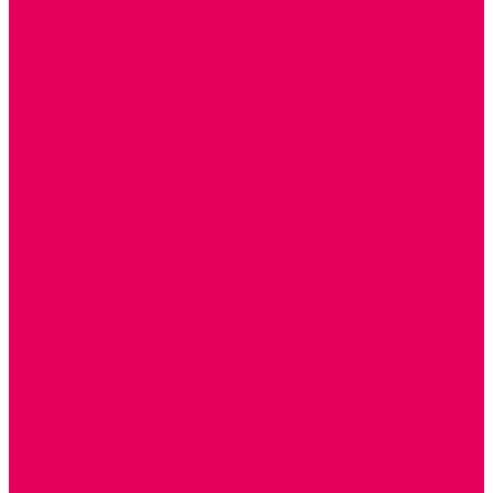
ОБРАЗОВАТЕЛЬНО-ВОСПИТАТЕЛЬНЫЕ ИГРЫ И
ИГРУШКИ, НАГЛЯДНО-ДИДАКТИЧЕСКИЙ и
РАЗДАТОЧНЫЙ МАТЕРИАЛ
ИГРЫ НИКИТИНА
МОЗАИКИ И КУБИКИ С КАРТИНКАМИ И СХЕМАМИ
ДОСУГОВЫЕ ИГРЫ И ГОЛОВОЛОМКИ
ДОМИНО
ЛОТО
ШАХМАТЫ, ШАШКИ
ГОЛОВОЛОМКИ
НАПОЛЬНЫЕ
НАСТОЛЬНЫЕ
МАТЕРИАЛЫ МОНТЕССОРИ
ПЕСОК и ВОДА ИГРЫ и ОБОРУДОВАНИЕ
СЕНСОМОТОРНОЕ РАЗВИТИЕ
РАЗВИТИЕ РЕЧИ и ОБУЧЕНИЕ ГРАМОТЕ
ГРАФОМОТОРНОЕ РАЗВИТИЕ
ИНОСТРАННЫЕ ЯЗЫКИ
ЭЛЕМЕНТАРНЫЕ МАТЕМАТИЧЕСКИЕ ПРЕДСТАВЛЕНИЯ
ИССЛЕДОВАТЕЛЬСКАЯ ДЕЯТЕЛЬНОСТЬ
ПРАВИЛА ДОРОЖНОГО ДВИЖЕНИЯ и ОБЖ
ОЗНАКОМЛЕНИЕ С СОЛНЕЧНОЙ СИСТЕМОЙ
СОЦИАЛЬНОЕ ВОСПИТАНИЕ
ИГРЫ ВОСКОБОВИЧА
ПОДГОТОВКА К ШКОЛЕ