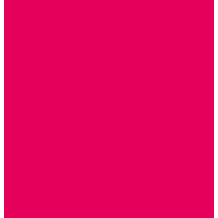
СТОЛЫ для ЖЕЛЕЗНОЙ ДОРОГИ
ИГРОВАЯ МЕБЕЛЬ
СТОЛЫ, СТУЛЬЯ
КРОВАТИ, МАТРАСЫ
ШКАФЫ (для одежды, полотенец, горшков)
СТЕНКИ ДЛЯ ИГРУШЕК
УГОЛКИ ПРИРОДЫ
ОБОРУДОВАНИЕ ДЛЯ ХРАНЕНИЯ СПОРТИНВЕНТАРЯ,
КНИГ, ИГРУШЕК
ИНФОРМАЦИОННЫЕ СТЕНДЫ
МЯГКАЯ МЕБЕЛЬ
СИСТЕМЫ ХРАНЕНИЯ
СТОЛЫ для ЛЕГО
МАРКИРОВКА МЕБЕЛИ
КУХОННАЯ МЕБЕЛЬ
СКЛАДИРУЕМАЯ МЕБЕЛЬ, МЕБЕЛЬ ТРАНСФОРМЕР
ПОДУШКИ, ОДЕЯЛА, КПБ, ПОЛОТЕНЦА
КРУПНОГАБАРИТНОЕ ИГРОВОЕ ОБОРУДОВАНИЕ
ДИДАКТИЧЕСКИЕ, НАПОЛЬНЫЕ ИГРУШКИ и КОВРИКИ
ДОМА
ГОРКИ
КАЧАЛКИ
МАШИНКИ
ИГРОВЫЕ КОМПЛЕКСЫ и НАБОРЫ
МАНЕЖИ