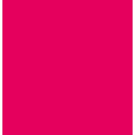
КАЧЕЛИ
КОНСТРУКТОРЫ
ДИДАКТИЧЕСКИЕ ПАНЕЛИ и БИЗИБОРДЫ
ЭЛЕМЕНТЫ ДЕКОРА
МОЗАИКИ НАСТЕННЫЕ
СЕНСОРНАЯ КОМНАТА
МЯГКАЯ СРЕДА
СВЕТОВЫЕ ПРИБОРЫ
ДОПОЛНИТЕЛЬНО
НАСТЕННОЕ ОБОРУДОВАНИЕ
НАЦИОНАЛЬНЫЕ ПРОЕКТЫ
ЭКОЛОГИЯ
ПАТРИОТИЧЕСКОЕ ВОСПИТАНИЕ
ИГРУШКИ-ЗАБАВЫ, НАРОДНЫЕ ИГРУШКИ
НАРОДНЫЕ ПРОМЫСЛЫ
ДЫМКА
КАРГОПОЛЬ
ХОХЛОМА
ГОРОДЕЦ
ГЖЕЛЬ
МЕЗЕНЬ
ФИЛИМОНОВО
РОДНАЯ ИГРУШКА
СЕМЬЯ. СЕМЕЙНЫЕ ЦЕННОСТИ.
ФИНАНСОВАЯ ГРАМОТНОСТЬ