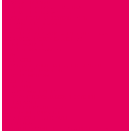
ОКРУЖАЮЩИЙ МИР
ИГРЫ НА ЛИПУЧКАХ из ПЛАСТИКА
ИГРЫ НА ЛИПУЧКАХ из ФЕТРА
ИЗОБРАЗИТЕЛЬНАЯ ДЕЯТЕЛЬНОСТЬ
ОБОРУДОВАНИЕ для ИЗО
ПОСОБИЯ для ИЗО
СПОРТИВНОЕ ОБОРУДОВАНИЕ и ИНВЕНТАРЬ
ОБОРУДОВАНИЕ ДЛЯ БАССЕЙНОВ
МЯГКИЕ МОДУЛИ
СТРОИТЕЛЬНЫЕ НАБОРЫ
МАТЫ
ТРЕНАЖЕРЫ
ОБРУЧИ, СКАКАЛКИ, ПАЛКИ, ЛЕНТЫ, МЯЧИ
СПОРТИВНЫЙ ИНВЕНТРЬ
СПОРТИВНЫЕ ИГРЫ
ИНВЕНТАРЬ
ТРЕНАЖЕРЫ
БАЛАНСИРЫ и ЛЕСЕНКИ
СПОРТКОМПЛЕКСЫ, ШВЕДСКИЕ СТЕНКИ,
СКАЛОДРОМЫ
СКАМЬИ ГИМНАСТИЧЕСКИЕ
ТАКТИЛЬНЫЕ ДОРОЖКИ
ВЕЛОСИПЕДЫ И САМОКАТЫ
МЕБЕЛЬ ДОУ
БАНКЕТКИ, СКАМЕЙКИ, ЗЕРКАЛА, РОСТОМЕРЫ