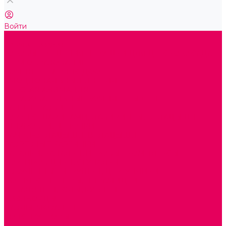
Войти
...
Каталог товаров
ГОТОВЫЕ РЕШЕНИЯ ИГРУШКИ ДЛЯ ДЕТСКОГО САДА
STEM ОБРАЗОВАНИЕ
КОМПЛЕКТЫ РППС ДОО
ЭМОЦИОНАЛЬНЫЙ ИНТЕЛЛЕКТ
ДЕТСКАЯ АНИМАЦИЯ
ОБРАЗОВАТЕЛЬНЫЕ КОМПЛЕКТЫ + КПК
РАННЕЕ РАЗВИТИЕ
ГОРКИ С ШАРИКАМИ, ЛАБИРИНТЫ, ВКЛАДЫШИ
ШНУРОВКИ, ЦЕПОЧКИ
РАМКИ-ВКЛАДЫШИ, ВКЛАДЫШИ
РАЗРЕЗНЫЕ КАРТИНКИ
КАТАЛКИ, КАЧАЛКИ, ИГРОВЫЕ КОМПЛЕКСЫ
СОРТИРОВЩИКИ, СТУЧАЛКИ
ОЗВУЧЕННЫЕ ИГРУШКИ, ДЕРГУНЧИКИ
ЛОГИЧЕСКИЕ ИГРЫ, ПИРАМИДКИ
НЕВАЛЯШКИ, ЮЛЫ, КУБИКИ
БИЗИБОРДЫ
ПАЗЛЫ, МОЗАИКИ
КОНСТРУКТОРЫ