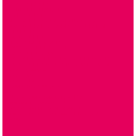
ДОСТУПНАЯ СРЕДА
ТАКТИЛЬНЫЕ ОЩУЩЕНИЯ
РЕАБИЛИТАЦИЯ
ЦИФРОВАЯ ОБРАЗОВАТЕЛЬНАЯ СРЕДА
ИНФОРМАЦИОННО-КОММУНИКАЦИОННЫЕ
ТЕХНОЛОГИИ
РОБОТОТЕХНИКА
НЕЙРОПИЛОТИРОВАНИЕ
ИСКУССТВЕННЫЙ ИНТЕЛЛЕКТ
АЛГОРИТМИКА В ДОУ
КОНСТРУИРОВАНИЕ И ПРОГРАММИРОВАНИЕ
РОБОТОТЕХНИКА ДЛЯ НАЧАЛЬНОЙ ШКОЛЫ
Работа с юр.лицами
Работа с ДОУ
Работа с ИП и ООО
Методическая поддержка
Блог
Учебно-методический центр ФИСО
Модульная программа СТЕМ
Образовательный портал Элтиленд
Комплекты для дооснащения РППС в ДОО
Помощь
Доставка
Обмен и возврат
Оплата