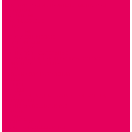
ИГРОВОЕ ОТ 2 МЕСЯЦЕВ
КОНСТРУКТОРЫ И СТРОИТЕЛЬНЫЕ НАБОРЫ
ПОЛИДРОН
ДЕРЕВЯННЫЕ
ПЛАСТМАССОВЫЕ
ИЗ ПВХ
МАГНИТНЫЕ
РОБОТОТЕХНИЧЕСКИЕ
МЕТАЛЛИЧЕСКИЕ
ЛЕГО для ДОУ
НАУЧНО-ПОЗНАВАТЕЛЬНЫЕ
ОБОРУДОВАНИЕ ГРУПП для детей от 1 года
КРОВАТИ МАТРАЦЫ КПБ
ХОДУНКИ
СТУЛЬЧИК ДЛЯ КОРМЛЕНИЯ
КОЛЯСКИ
МАНЕЖИ
КОМОДЫ
ПОДСТАВКИ ПОД НОЖКИ, ГОРШКИ, КАЧЕЛИ,
НАГРУДНИКИ
КАБИНЕТЫ СПЕЦИАЛИСТОВ
ПСИХОЛОГ
ЛОГОПЕД
РАЗВИТИЕ РЕЧИ
СЮЖЕТНО-РОЛЕВЫЕ ИГРЫ