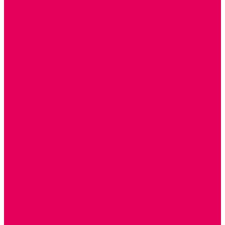
ШКОЛА
ТЕМАТИЧЕСКИЕ НАБОРЫ
ТЕМАТИЧЕСКИЕ КОСТЮМЫ
ТЕАТРАЛИЗОВАННАЯ ДЕЯТЕЛЬНОСТЬ
МУЗЫКАЛЬНЫЕ ИНСТРУМЕНТЫ
ПАЛЬЧИКОВЫЕ КУКЛЫ и ПОДСТАВКИ ДЛЯ НИХ
ПЕРЧАТОЧНЫЕ КУКЛЫ и ПОДСТАВКИ ДЛЯ НИХ
ШАГАЮЩИЙ ТЕАТР
ШАПОЧКИ
РОСТОВЫЕ КУКЛЫ
ТЕАТРАЛЬНЫЕ И ПРАЗДНИЧНО-КАРНАВАЛЬНЫЕ
КОСТЮМЫ
ДЕТСКИЕ
ВЗРОСЛЫЕ
УСЫ, БОРОДЫ, ПАРИКИ, АКСЕССУАРЫ
УГОЛКИ РЯЖЕНИЯ
ТЕАТР ТЕНЕЙ
ДЕКОРАЦИИ
НАСТОЛЬНЫЙ ТЕАТР
ТЕАТР МАГНИТНЫЙ
ТЕАТРАЛЬНЫЕ КУКЛЫ
ПЛАТКОВЫЕ КУКЛЫ
ШИРМЫ
НАСТОЛЬНЫЕ
НАПОЛЬНЫЕ