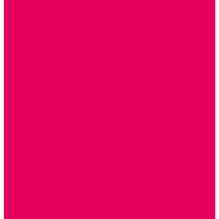
КУКЛЫ и ОДЕЖДА ДЛЯ КУКОЛ
КУКЛЫ
ОДЕЖДА ДЛЯ КУКОЛ
КОЛЯСКИ
КРОВАТКИ И ЛЮЛЬКИ для кукол
ДОМА и МЕБЕЛЬ ДЛЯ КУКОЛ
ОБРАЗНЫЕ ИГРУШКИ
ДЛЯ УБОРКИ
ДЛЯ СТИРКИ и ГЛАЖКИ
КУХНЯ
ПОСУДА и МЕЛКАЯ БЫТОВАЯ ТЕХНИКА
ПРОДУКТЫ
МАГАЗИН
БОЛЬНИЦА
МАСТЕРСКАЯ
ПАРИКМАХЕРСКАЯ
ТРАНСПОРТНЫЕ ИГРУШКИ
ПАРКОВКИ и ГАРАЖИ
ЛЕГКОВЫЕ
ГРУЗОВЫЕ
СПЕЦТЕХНИКА
СЛУЖЕБНЫЕ
ВОЕННЫЕ
САМОЛЕТЫ, ВЕРТОЛЕТЫ
ЖЕЛЕЗНАЯ ДОРОГА