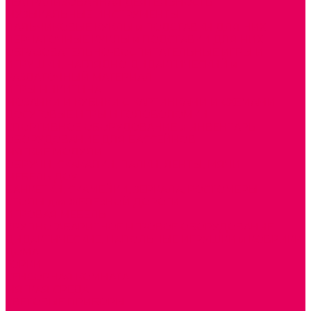
ТЕАТРАЛИЗОВАННАЯ ДЕЯТЕЛЬНОСТЬ
МУЗЫКАЛЬНЫЕ ИНСТРУМЕНТЫ
ПАЛЬЧИКОВЫЕ КУКЛЫ и ПОДСТАВКИ ДЛЯ НИХ
ПЕРЧАТОЧНЫЕ КУКЛЫ и ПОДСТАВКИ ДЛЯ НИХ
ОБРАЗОВАТЕЛЬНО-ВОСПИТАТЕЛЬНЫЕ ИГРЫ И
ИГРУШКИ, НАГЛЯДНО-ДИДАКТИЧЕСКИЙ и
РАЗДАТОЧНЫЙ МАТЕРИАЛ
ИГРЫ НИКИТИНА
МОЗАИКИ И КУБИКИ С КАРТИНКАМИ И СХЕМАМИ
ДОСУГОВЫЕ ИГРЫ И ГОЛОВОЛОМКИ
СПОРТИВНОЕ ОБОРУДОВАНИЕ и ИНВЕНТАРЬ
ОБОРУДОВАНИЕ ДЛЯ БАССЕЙНОВ
МЯГКИЕ МОДУЛИ
ОБРУЧИ, СКАКАЛКИ, ПАЛКИ, ЛЕНТЫ, МЯЧИ
МЕБЕЛЬ ДОУ
БАНКЕТКИ, СКАМЕЙКИ, ЗЕРКАЛА, РОСТОМЕРЫ
СТОЛЫ для ЖЕЛЕЗНОЙ ДОРОГИ
ИГРОВАЯ МЕБЕЛЬ
КРУПНОГАБАРИТНОЕ ИГРОВОЕ ОБОРУДОВАНИЕ
ДИДАКТИЧЕСКИЕ, НАПОЛЬНЫЕ ИГРУШКИ и КОВРИКИ
ДОМА
ГОРКИ
СЕНСОРНАЯ КОМНАТА
МЯГКАЯ СРЕДА
СВЕТОВЫЕ ПРИБОРЫ