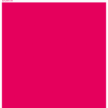
Войти
Каталог товаров
ГОТОВЫЕ РЕШЕНИЯ ИГРУШКИ ДЛЯ ДЕТСКОГО САДА
STEM ОБРАЗОВАНИЕ
КОМПЛЕКТЫ РППС ДОО
ЭМОЦИОНАЛЬНЫЙ ИНТЕЛЛЕКТ
РАННЕЕ РАЗВИТИЕ
ГОРКИ С ШАРИКАМИ, ЛАБИРИНТЫ, ВКЛАДЫШИ
ШНУРОВКИ, ЦЕПОЧКИ
РАМКИ-ВКЛАДЫШИ, ВКЛАДЫШИ
КОНСТРУКТОРЫ И СТРОИТЕЛЬНЫЕ НАБОРЫ
ПОЛИДРОН
ДЕРЕВЯННЫЕ
ПЛАСТМАССОВЫЕ
ОБОРУДОВАНИЕ ГРУПП для детей от 1 года
КРОВАТИ МАТРАЦЫ КПБ
ХОДУНКИ
СТУЛЬЧИК ДЛЯ КОРМЛЕНИЯ
КАБИНЕТЫ СПЕЦИАЛИСТОВ
ПСИХОЛОГ
ЛОГОПЕД
СЮЖЕТНО-РОЛЕВЫЕ ИГРЫ
КУКЛЫ и ОДЕЖДА ДЛЯ КУКОЛ
КОЛЯСКИ
КРОВАТКИ И ЛЮЛЬКИ для кукол