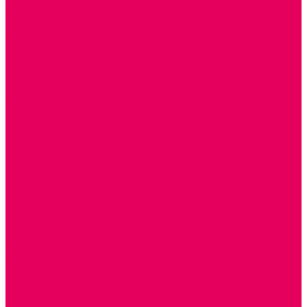
ИЗОБРАЗИТЕЛЬНАЯ ДЕЯТЕЛЬНОСТЬ
ОБОРУДОВАНИЕ для ИЗО
ПОСОБИЯ для ИЗО
СПОРТИВНОЕ ОБОРУДОВАНИЕ и ИНВЕНТАРЬ
ОБОРУДОВАНИЕ ДЛЯ БАССЕЙНОВ
МЯГКИЕ МОДУЛИ
СТРОИТЕЛЬНЫЕ НАБОРЫ
МАТЫ
ТРЕНАЖЕРЫ
ОБРУЧИ, СКАКАЛКИ, ПАЛКИ, ЛЕНТЫ, МЯЧИ
СПОРТИВНЫЙ ИНВЕНТРЬ
СПОРТИВНЫЕ ИГРЫ
ИНВЕНТАРЬ
ТРЕНАЖЕРЫ
БАЛАНСИРЫ и ЛЕСЕНКИ
СПОРТКОМПЛЕКСЫ, ШВЕДСКИЕ СТЕНКИ,
СКАЛОДРОМЫ
СКАМЬИ ГИМНАСТИЧЕСКИЕ
ТАКТИЛЬНЫЕ ДОРОЖКИ
ВЕЛОСИПЕДЫ И САМОКАТЫ
МЕБЕЛЬ ДОУ
БАНКЕТКИ, СКАМЕЙКИ, ЗЕРКАЛА, РОСТОМЕРЫ
СТОЛЫ для ЖЕЛЕЗНОЙ ДОРОГИ
ИГРОВАЯ МЕБЕЛЬ