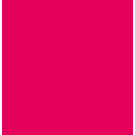
ДОПОЛНИТЕЛЬНО
НАЦИОНАЛЬНЫЕ ПРОЕКТЫ
ЭКОЛОГИЯ
ПАТРИОТИЧЕСКОЕ ВОСПИТАНИЕ
РОДНАЯ ИГРУШКА
Работа с юр.лицами
Работа с ДОУ
Работа с ИП и ООО
Методическая поддержка
Блог
Учебно-методический центр ФИСО
Модульная программа СТЕМ
Образовательный портал Элтиленд
Комплекты для дооснащения РППС в ДОО
Помощь
Доставка
Обмен и возврат
Оплата
Скачать Мультстудию
Скачать каталоги
О компании
Контакты
Готовые решения
Политика конфиденциальности
Отзывы