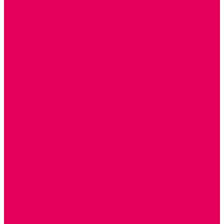
ДИДАКТИЧЕСКИЕ ПАНЕЛИ и БИЗИБОРДЫ
ЭЛЕМЕНТЫ ДЕКОРА
МОЗАИКИ НАСТЕННЫЕ
СЕНСОРНАЯ КОМНАТА
МЯГКАЯ СРЕДА
СВЕТОВЫЕ ПРИБОРЫ
ДОПОЛНИТЕЛЬНО
НАСТЕННОЕ ОБОРУДОВАНИЕ
НАЦИОНАЛЬНЫЕ ПРОЕКТЫ
ЭКОЛОГИЯ
ПАТРИОТИЧЕСКОЕ ВОСПИТАНИЕ
ИГРУШКИ-ЗАБАВЫ, НАРОДНЫЕ ИГРУШКИ
НАРОДНЫЕ ПРОМЫСЛЫ
ДЫМКА
КАРГОПОЛЬ
ХОХЛОМА
ГОРОДЕЦ
ГЖЕЛЬ
МЕЗЕНЬ
ФИЛИМОНОВО
РОДНАЯ ИГРУШКА
СЕМЬЯ. СЕМЕЙНЫЕ ЦЕННОСТИ.
ФИНАНСОВАЯ ГРАМОТНОСТЬ
ДОСТУПНАЯ СРЕДА
ТАКТИЛЬНЫЕ ОЩУЩЕНИЯ