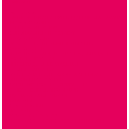
Сертификаты
...
Каталог товаров
ГОТОВЫЕ РЕШЕНИЯ ИГРУШКИ ДЛЯ ДЕТСКОГО САДА
STEM ОБРАЗОВАНИЕ
КОМПЛЕКТЫ РППС ДОО
ЭМОЦИОНАЛЬНЫЙ ИНТЕЛЛЕКТ
ДЕТСКАЯ АНИМАЦИЯ
ОБРАЗОВАТЕЛЬНЫЕ КОМПЛЕКТЫ + КПК
РАННЕЕ РАЗВИТИЕ
ГОРКИ С ШАРИКАМИ, ЛАБИРИНТЫ, ВКЛАДЫШИ
ШНУРОВКИ, ЦЕПОЧКИ
РАМКИ-ВКЛАДЫШИ, ВКЛАДЫШИ
РАЗРЕЗНЫЕ КАРТИНКИ
КАТАЛКИ, КАЧАЛКИ, ИГРОВЫЕ КОМПЛЕКСЫ
СОРТИРОВЩИКИ, СТУЧАЛКИ
ОЗВУЧЕННЫЕ ИГРУШКИ, ДЕРГУНЧИКИ
ЛОГИЧЕСКИЕ ИГРЫ, ПИРАМИДКИ
НЕВАЛЯШКИ, ЮЛЫ, КУБИКИ
БИЗИБОРДЫ
ПАЗЛЫ, МОЗАИКИ
КОНСТРУКТОРЫ
ИГРОВОЕ ОТ 2 МЕСЯЦЕВ
КОНСТРУКТОРЫ И СТРОИТЕЛЬНЫЕ НАБОРЫ
ПОЛИДРОН