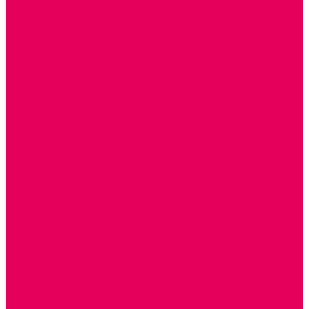
ДЕРЕВЯННЫЕ
ПЛАСТМАССОВЫЕ
ИЗ ПВХ
МАГНИТНЫЕ
РОБОТОТЕХНИЧЕСКИЕ
МЕТАЛЛИЧЕСКИЕ
ЛЕГО для ДОУ
НАУЧНО-ПОЗНАВАТЕЛЬНЫЕ
ОБОРУДОВАНИЕ ГРУПП для детей от 1 года
КРОВАТИ МАТРАЦЫ КПБ
ХОДУНКИ
СТУЛЬЧИК ДЛЯ КОРМЛЕНИЯ
КОЛЯСКИ
МАНЕЖИ
КОМОДЫ
ПОДСТАВКИ ПОД НОЖКИ, ГОРШКИ, КАЧЕЛИ,
НАГРУДНИКИ
КАБИНЕТЫ СПЕЦИАЛИСТОВ
ПСИХОЛОГ
ЛОГОПЕД
РАЗВИТИЕ РЕЧИ
СЮЖЕТНО-РОЛЕВЫЕ ИГРЫ
КУКЛЫ и ОДЕЖДА ДЛЯ КУКОЛ
КУКЛЫ
ОДЕЖДА ДЛЯ КУКОЛ