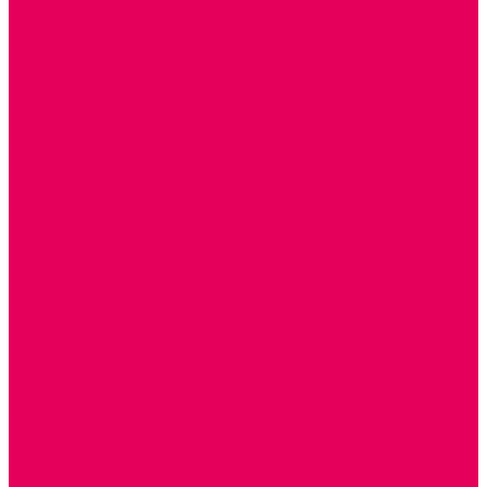
СТОЛЫ, СТУЛЬЯ
КРОВАТИ, МАТРАСЫ
ШКАФЫ (для одежды, полотенец, горшков)
СТЕНКИ ДЛЯ ИГРУШЕК
УГОЛКИ ПРИРОДЫ
ОБОРУДОВАНИЕ ДЛЯ ХРАНЕНИЯ СПОРТИНВЕНТАРЯ,
КНИГ, ИГРУШЕК
ИНФОРМАЦИОННЫЕ СТЕНДЫ
МЯГКАЯ МЕБЕЛЬ
СИСТЕМЫ ХРАНЕНИЯ
СТОЛЫ для ЛЕГО
МАРКИРОВКА МЕБЕЛИ
КУХОННАЯ МЕБЕЛЬ
СКЛАДИРУЕМАЯ МЕБЕЛЬ, МЕБЕЛЬ ТРАНСФОРМЕР
ПОДУШКИ, ОДЕЯЛА, КПБ, ПОЛОТЕНЦА
КРУПНОГАБАРИТНОЕ ИГРОВОЕ ОБОРУДОВАНИЕ
ДИДАКТИЧЕСКИЕ, НАПОЛЬНЫЕ ИГРУШКИ и КОВРИКИ
ДОМА
ГОРКИ
КАЧАЛКИ
МАШИНКИ
ИГРОВЫЕ КОМПЛЕКСЫ и НАБОРЫ
МАНЕЖИ
КАЧЕЛИ
КОНСТРУКТОРЫ