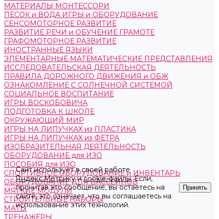
МАТЕРИАЛЫ МОНТЕССОРИ
ПЕСОК и ВОДА ИГРЫ и ОБОРУДОВАНИЕ
СЕНСОМОТОРНОЕ РАЗВИТИЕ
РАЗВИТИЕ РЕЧИ и ОБУЧЕНИЕ ГРАМОТЕ
ГРАФОМОТОРНОЕ РАЗВИТИЕ
ИНОСТРАННЫЕ ЯЗЫКИ
ЭЛЕМЕНТАРНЫЕ МАТЕМАТИЧЕСКИЕ ПРЕДСТАВЛЕНИЯ
ИССЛЕДОВАТЕЛЬСКАЯ ДЕЯТЕЛЬНОСТЬ
ПРАВИЛА ДОРОЖНОГО ДВИЖЕНИЯ и ОБЖ
ОЗНАКОМЛЕНИЕ С СОЛНЕЧНОЙ СИСТЕМОЙ
СОЦИАЛЬНОЕ ВОСПИТАНИЕ
ИГРЫ ВОСКОБОВИЧА
ПОДГОТОВКА К ШКОЛЕ
ОКРУЖАЮЩИЙ МИР
ИГРЫ НА ЛИПУЧКАХ из ПЛАСТИКА
ИГРЫ НА ЛИПУЧКАХ из ФЕТРА
ИЗОБРАЗИТЕЛЬНАЯ ДЕЯТЕЛЬНОСТЬ
ОБОРУДОВАНИЕ для ИЗО
ПОСОБИЯ для ИЗО
Сайт использует в своей работе
СПОРТИВНОЕ ОБОРУДОВАНИЕ и ИНВЕНТАРЬ
Яндекс.Метрику
и
cookie-файлы
. Если,
ОБОРУДОВАНИЕ ДЛЯ БАССЕЙНОВ
прочитав это сообщение, вы остаетесь на
Принять
МЯГКИЕ МОДУЛИ
сайте, это означает, что вы соглашаетесь на
СТРОИТЕЛЬНЫЕ НАБОРЫ
использование этих технологий.
МАТЫ
ТРЕНАЖЕРЫ