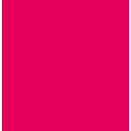
ТЕАТРАЛИЗОВАННАЯ ДЕЯТЕЛЬНОСТЬ
МУЗЫКАЛЬНЫЕ ИНСТРУМЕНТЫ
ПАЛЬЧИКОВЫЕ КУКЛЫ и ПОДСТАВКИ ДЛЯ НИХ
ПЕРЧАТОЧНЫЕ КУКЛЫ и ПОДСТАВКИ ДЛЯ НИХ
ШАГАЮЩИЙ ТЕАТР
ШАПОЧКИ
РОСТОВЫЕ КУКЛЫ
ТЕАТРАЛЬНЫЕ И ПРАЗДНИЧНО-КАРНАВАЛЬНЫЕ
КОСТЮМЫ
ДЕТСКИЕ
ВЗРОСЛЫЕ
УСЫ, БОРОДЫ, ПАРИКИ, АКСЕССУАРЫ
УГОЛКИ РЯЖЕНИЯ
ТЕАТР ТЕНЕЙ
ДЕКОРАЦИИ
НАСТОЛЬНЫЙ ТЕАТР
ТЕАТР МАГНИТНЫЙ
ТЕАТРАЛЬНЫЕ КУКЛЫ
ПЛАТКОВЫЕ КУКЛЫ
ШИРМЫ
НАСТОЛЬНЫЕ
НАПОЛЬНЫЕ
ОБРАЗОВАТЕЛЬНО-ВОСПИТАТЕЛЬНЫЕ ИГРЫ И
ИГРУШКИ, НАГЛЯДНО-ДИДАКТИЧЕСКИЙ и
РАЗДАТОЧНЫЙ МАТЕРИАЛ