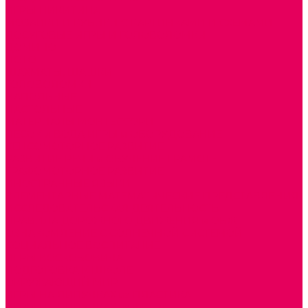
ИГРЫ НИКИТИНА
МОЗАИКИ И КУБИКИ С КАРТИНКАМИ И СХЕМАМИ
ДОСУГОВЫЕ ИГРЫ И ГОЛОВОЛОМКИ
ДОМИНО
ЛОТО
ШАХМАТЫ, ШАШКИ
ГОЛОВОЛОМКИ
НАПОЛЬНЫЕ
НАСТОЛЬНЫЕ
МАТЕРИАЛЫ МОНТЕССОРИ
ПЕСОК и ВОДА ИГРЫ и ОБОРУДОВАНИЕ
СЕНСОМОТОРНОЕ РАЗВИТИЕ
РАЗВИТИЕ РЕЧИ и ОБУЧЕНИЕ ГРАМОТЕ
ГРАФОМОТОРНОЕ РАЗВИТИЕ
ИНОСТРАННЫЕ ЯЗЫКИ
ЭЛЕМЕНТАРНЫЕ МАТЕМАТИЧЕСКИЕ ПРЕДСТАВЛЕНИЯ
ИССЛЕДОВАТЕЛЬСКАЯ ДЕЯТЕЛЬНОСТЬ
ПРАВИЛА ДОРОЖНОГО ДВИЖЕНИЯ и ОБЖ
ОЗНАКОМЛЕНИЕ С СОЛНЕЧНОЙ СИСТЕМОЙ
СОЦИАЛЬНОЕ ВОСПИТАНИЕ
ИГРЫ ВОСКОБОВИЧА
ПОДГОТОВКА К ШКОЛЕ
ОКРУЖАЮЩИЙ МИР
ИГРЫ НА ЛИПУЧКАХ из ПЛАСТИКА
ИГРЫ НА ЛИПУЧКАХ из ФЕТРА