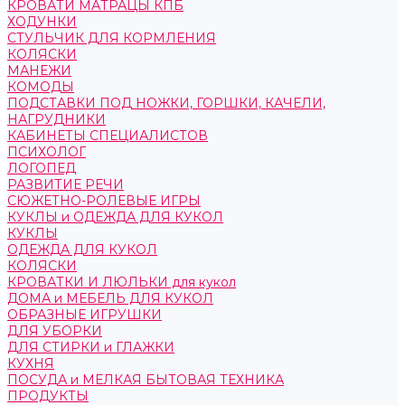
КРОВАТИ МАТРАЦЫ КПБ
ХОДУНКИ
СТУЛЬЧИК ДЛЯ КОРМЛЕНИЯ
КОЛЯСКИ
МАНЕЖИ
КОМОДЫ
ПОДСТАВКИ ПОД НОЖКИ, ГОРШКИ, КАЧЕЛИ,
НАГРУДНИКИ
КАБИНЕТЫ СПЕЦИАЛИСТОВ
ПСИХОЛОГ
ЛОГОПЕД
РАЗВИТИЕ РЕЧИ
СЮЖЕТНО-РОЛЕВЫЕ ИГРЫ
КУКЛЫ и ОДЕЖДА ДЛЯ КУКОЛ
КУКЛЫ
ОДЕЖДА ДЛЯ КУКОЛ
КОЛЯСКИ
КРОВАТКИ И ЛЮЛЬКИ для кукол
ДОМА и МЕБЕЛЬ ДЛЯ КУКОЛ
ОБРАЗНЫЕ ИГРУШКИ
ДЛЯ УБОРКИ
ДЛЯ СТИРКИ и ГЛАЖКИ
КУХНЯ
ПОСУДА и МЕЛКАЯ БЫТОВАЯ ТЕХНИКА
ПРОДУКТЫ