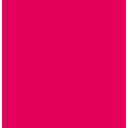
КОЛЯСКИ
КРОВАТКИ И ЛЮЛЬКИ для кукол
ДОМА и МЕБЕЛЬ ДЛЯ КУКОЛ
ОБРАЗНЫЕ ИГРУШКИ
ДЛЯ УБОРКИ
ДЛЯ СТИРКИ и ГЛАЖКИ
КУХНЯ
ПОСУДА и МЕЛКАЯ БЫТОВАЯ ТЕХНИКА
ПРОДУКТЫ
МАГАЗИН
БОЛЬНИЦА
МАСТЕРСКАЯ
ПАРИКМАХЕРСКАЯ
ТРАНСПОРТНЫЕ ИГРУШКИ
ПАРКОВКИ и ГАРАЖИ
ЛЕГКОВЫЕ
ГРУЗОВЫЕ
СПЕЦТЕХНИКА
СЛУЖЕБНЫЕ
ВОЕННЫЕ
САМОЛЕТЫ, ВЕРТОЛЕТЫ
ЖЕЛЕЗНАЯ ДОРОГА
ШКОЛА
ТЕМАТИЧЕСКИЕ НАБОРЫ
ТЕМАТИЧЕСКИЕ КОСТЮМЫ