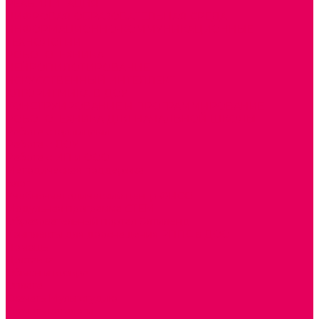
РЕАБИЛИТАЦИЯ
ЦИФРОВАЯ ОБРАЗОВАТЕЛЬНАЯ СРЕДА
ИНФОРМАЦИОННО-КОММУНИКАЦИОННЫЕ
ТЕХНОЛОГИИ
РОБОТОТЕХНИКА
НЕЙРОПИЛОТИРОВАНИЕ
ИСКУССТВЕННЫЙ ИНТЕЛЛЕКТ
АЛГОРИТМИКА В ДОУ
КОНСТРУИРОВАНИЕ И ПРОГРАММИРОВАНИЕ
РОБОТОТЕХНИКА ДЛЯ НАЧАЛЬНОЙ ШКОЛЫ
Работа с юр.лицами
Работа с ДОУ
Работа с ИП и ООО
Методическая поддержка
Блог
Учебно-методический центр ФИСО
Модульная программа СТЕМ
Образовательный портал Элтиленд
Комплекты для дооснащения РППС в ДОО
Помощь
Доставка
Обмен и возврат
Оплата
Скачать Мультстудию
Скачать каталоги