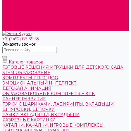
О компании
Контакты
Готовые решения
Политика конфиденциальности
Отзывы
Сертификаты
+7 (3452) 68-35-53
Заказать звонок
Каталог товаров
ГОТОВЫЕ РЕШЕНИЯ ИГРУШКИ ДЛЯ ДЕТСКОГО САДА
STEM ОБРАЗОВАНИЕ
КОМПЛЕКТЫ РППС ДОО
ЭМОЦИОНАЛЬНЫЙ ИНТЕЛЛЕКТ
ДЕТСКАЯ АНИМАЦИЯ
ОБРАЗОВАТЕЛЬНЫЕ КОМПЛЕКТЫ + КПК
РАННЕЕ РАЗВИТИЕ
ГОРКИ С ШАРИКАМИ, ЛАБИРИНТЫ, ВКЛАДЫШИ
ШНУРОВКИ, ЦЕПОЧКИ
РАМКИ-ВКЛАДЫШИ, ВКЛАДЫШИ
РАЗРЕЗНЫЕ КАРТИНКИ
КАТАЛКИ, КАЧАЛКИ, ИГРОВЫЕ КОМПЛЕКСЫ
СОРТИРОВЩИКИ, СТУЧАЛКИ