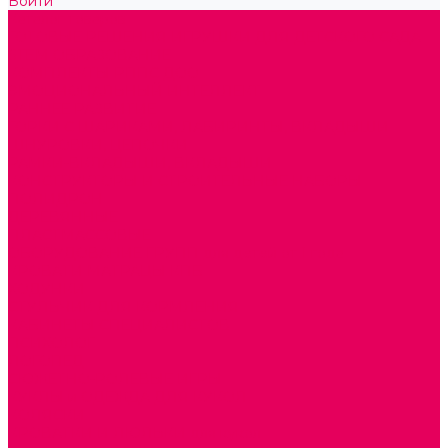
Войти
Каталог товаров
ГОТОВЫЕ РЕШЕНИЯ ИГРУШКИ ДЛЯ ДЕТСКОГО САДА
STEM ОБРАЗОВАНИЕ
КОМПЛЕКТЫ РППС ДОО
ЭМОЦИОНАЛЬНЫЙ ИНТЕЛЛЕКТ
РАННЕЕ РАЗВИТИЕ
ГОРКИ С ШАРИКАМИ, ЛАБИРИНТЫ, ВКЛАДЫШИ
ШНУРОВКИ, ЦЕПОЧКИ
РАМКИ-ВКЛАДЫШИ, ВКЛАДЫШИ
КОНСТРУКТОРЫ И СТРОИТЕЛЬНЫЕ НАБОРЫ
ПОЛИДРОН
ДЕРЕВЯННЫЕ
ПЛАСТМАССОВЫЕ
ОБОРУДОВАНИЕ ГРУПП для детей от 1 года
КРОВАТИ МАТРАЦЫ КПБ
ХОДУНКИ
СТУЛЬЧИК ДЛЯ КОРМЛЕНИЯ
КАБИНЕТЫ СПЕЦИАЛИСТОВ
ПСИХОЛОГ
ЛОГОПЕД
СЮЖЕТНО-РОЛЕВЫЕ ИГРЫ
КУКЛЫ и ОДЕЖДА ДЛЯ КУКОЛ
КОЛЯСКИ
КРОВАТКИ И ЛЮЛЬКИ для кукол