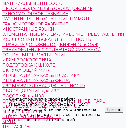
МАТЕРИАЛЫ МОНТЕССОРИ
ПЕСОК и ВОДА ИГРЫ и ОБОРУДОВАНИЕ
СЕНСОМОТОРНОЕ РАЗВИТИЕ
РАЗВИТИЕ РЕЧИ и ОБУЧЕНИЕ ГРАМОТЕ
ГРАФОМОТОРНОЕ РАЗВИТИЕ
ИНОСТРАННЫЕ ЯЗЫКИ
ЭЛЕМЕНТАРНЫЕ МАТЕМАТИЧЕСКИЕ ПРЕДСТАВЛЕНИЯ
ИССЛЕДОВАТЕЛЬСКАЯ ДЕЯТЕЛЬНОСТЬ
ПРАВИЛА ДОРОЖНОГО ДВИЖЕНИЯ и ОБЖ
ОЗНАКОМЛЕНИЕ С СОЛНЕЧНОЙ СИСТЕМОЙ
СОЦИАЛЬНОЕ ВОСПИТАНИЕ
ИГРЫ ВОСКОБОВИЧА
ПОДГОТОВКА К ШКОЛЕ
ОКРУЖАЮЩИЙ МИР
ИГРЫ НА ЛИПУЧКАХ из ПЛАСТИКА
ИГРЫ НА ЛИПУЧКАХ из ФЕТРА
ИЗОБРАЗИТЕЛЬНАЯ ДЕЯТЕЛЬНОСТЬ
ОБОРУДОВАНИЕ для ИЗО
ПОСОБИЯ для ИЗО
Сайт использует в своей работе
СПОРТИВНОЕ ОБОРУДОВАНИЕ и ИНВЕНТАРЬ
Яндекс.Метрику
и
cookie-файлы
. Если,
ОБОРУДОВАНИЕ ДЛЯ БАССЕЙНОВ
прочитав это сообщение, вы остаетесь на
Принять
МЯГКИЕ МОДУЛИ
сайте, это означает, что вы соглашаетесь на
СТРОИТЕЛЬНЫЕ НАБОРЫ
использование этих технологий.
МАТЫ
ТРЕНАЖЕРЫ