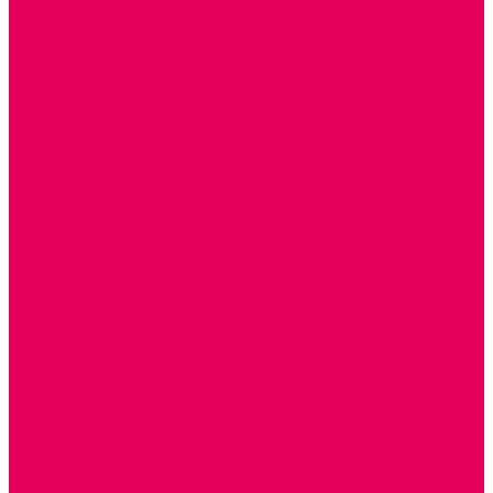
ТЕАТРАЛИЗОВАННАЯ ДЕЯТЕЛЬНОСТЬ
МУЗЫКАЛЬНЫЕ ИНСТРУМЕНТЫ
ПАЛЬЧИКОВЫЕ КУКЛЫ и ПОДСТАВКИ ДЛЯ НИХ
ПЕРЧАТОЧНЫЕ КУКЛЫ и ПОДСТАВКИ ДЛЯ НИХ
ОБРАЗОВАТЕЛЬНО-ВОСПИТАТЕЛЬНЫЕ ИГРЫ И
ИГРУШКИ, НАГЛЯДНО-ДИДАКТИЧЕСКИЙ и
РАЗДАТОЧНЫЙ МАТЕРИАЛ
ИГРЫ НИКИТИНА
МОЗАИКИ И КУБИКИ С КАРТИНКАМИ И СХЕМАМИ
ДОСУГОВЫЕ ИГРЫ И ГОЛОВОЛОМКИ
СПОРТИВНОЕ ОБОРУДОВАНИЕ и ИНВЕНТАРЬ
ОБОРУДОВАНИЕ ДЛЯ БАССЕЙНОВ
МЯГКИЕ МОДУЛИ
ОБРУЧИ, СКАКАЛКИ, ПАЛКИ, ЛЕНТЫ, МЯЧИ
МЕБЕЛЬ ДОУ
БАНКЕТКИ, СКАМЕЙКИ, ЗЕРКАЛА, РОСТОМЕРЫ
СТОЛЫ для ЖЕЛЕЗНОЙ ДОРОГИ
ИГРОВАЯ МЕБЕЛЬ
КРУПНОГАБАРИТНОЕ ИГРОВОЕ ОБОРУДОВАНИЕ
ДИДАКТИЧЕСКИЕ, НАПОЛЬНЫЕ ИГРУШКИ и КОВРИКИ
ДОМА
ГОРКИ
СЕНСОРНАЯ КОМНАТА
МЯГКАЯ СРЕДА
СВЕТОВЫЕ ПРИБОРЫ