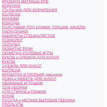
КРОВАТИ МАТРАЦЫ КПБ
ХОДУНКИ
СТУЛЬЧИК ДЛЯ КОРМЛЕНИЯ
КОЛЯСКИ
МАНЕЖИ
КОМОДЫ
ПОДСТАВКИ ПОД НОЖКИ, ГОРШКИ, КАЧЕЛИ,
НАГРУДНИКИ
КАБИНЕТЫ СПЕЦИАЛИСТОВ
ПСИХОЛОГ
ЛОГОПЕД
РАЗВИТИЕ РЕЧИ
СЮЖЕТНО-РОЛЕВЫЕ ИГРЫ
КУКЛЫ и ОДЕЖДА ДЛЯ КУКОЛ
КУКЛЫ
ОДЕЖДА ДЛЯ КУКОЛ
КОЛЯСКИ
КРОВАТКИ И ЛЮЛЬКИ для кукол
ДОМА и МЕБЕЛЬ ДЛЯ КУКОЛ
ОБРАЗНЫЕ ИГРУШКИ
ДЛЯ УБОРКИ
ДЛЯ СТИРКИ и ГЛАЖКИ
КУХНЯ
ПОСУДА и МЕЛКАЯ БЫТОВАЯ ТЕХНИКА
ПРОДУКТЫ