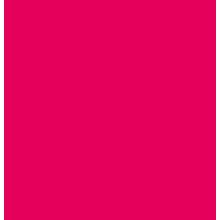
КОЛЯСКИ
КРОВАТКИ И ЛЮЛЬКИ для кукол
ДОМА и МЕБЕЛЬ ДЛЯ КУКОЛ
ОБРАЗНЫЕ ИГРУШКИ
ДЛЯ УБОРКИ
ДЛЯ СТИРКИ и ГЛАЖКИ
КУХНЯ
ПОСУДА и МЕЛКАЯ БЫТОВАЯ ТЕХНИКА
ПРОДУКТЫ
МАГАЗИН
БОЛЬНИЦА
МАСТЕРСКАЯ
ПАРИКМАХЕРСКАЯ
ТРАНСПОРТНЫЕ ИГРУШКИ
ПАРКОВКИ и ГАРАЖИ
ЛЕГКОВЫЕ
ГРУЗОВЫЕ
СПЕЦТЕХНИКА
СЛУЖЕБНЫЕ
ВОЕННЫЕ
САМОЛЕТЫ, ВЕРТОЛЕТЫ
ЖЕЛЕЗНАЯ ДОРОГА
ШКОЛА
ТЕМАТИЧЕСКИЕ НАБОРЫ
ТЕМАТИЧЕСКИЕ КОСТЮМЫ