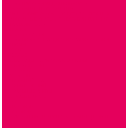
ТЕАТРАЛИЗОВАННАЯ ДЕЯТЕЛЬНОСТЬ
МУЗЫКАЛЬНЫЕ ИНСТРУМЕНТЫ
ПАЛЬЧИКОВЫЕ КУКЛЫ и ПОДСТАВКИ ДЛЯ НИХ
ПЕРЧАТОЧНЫЕ КУКЛЫ и ПОДСТАВКИ ДЛЯ НИХ
ШАГАЮЩИЙ ТЕАТР
ШАПОЧКИ
РОСТОВЫЕ КУКЛЫ
ТЕАТРАЛЬНЫЕ И ПРАЗДНИЧНО-КАРНАВАЛЬНЫЕ
КОСТЮМЫ
ДЕТСКИЕ
ВЗРОСЛЫЕ
УСЫ, БОРОДЫ, ПАРИКИ, АКСЕССУАРЫ
УГОЛКИ РЯЖЕНИЯ
ТЕАТР ТЕНЕЙ
ДЕКОРАЦИИ
НАСТОЛЬНЫЙ ТЕАТР
ТЕАТР МАГНИТНЫЙ
ТЕАТРАЛЬНЫЕ КУКЛЫ
ПЛАТКОВЫЕ КУКЛЫ
ШИРМЫ
НАСТОЛЬНЫЕ
НАПОЛЬНЫЕ
ОБРАЗОВАТЕЛЬНО-ВОСПИТАТЕЛЬНЫЕ ИГРЫ И
ИГРУШКИ, НАГЛЯДНО-ДИДАКТИЧЕСКИЙ и
РАЗДАТОЧНЫЙ МАТЕРИАЛ