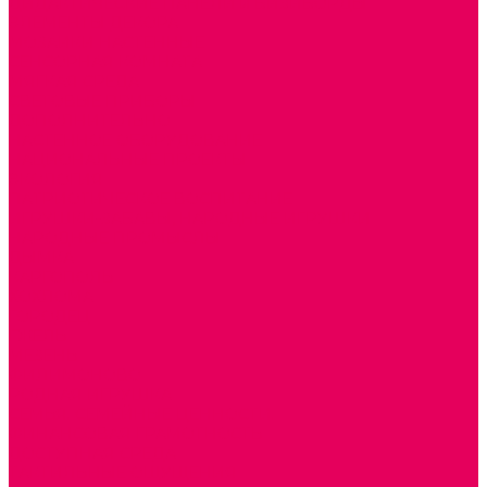
ДИДАКТИЧЕСКИЕ ПАНЕЛИ и БИЗИБОРДЫ
ЭЛЕМЕНТЫ ДЕКОРА
МОЗАИКИ НАСТЕННЫЕ
СЕНСОРНАЯ КОМНАТА
МЯГКАЯ СРЕДА
СВЕТОВЫЕ ПРИБОРЫ
ДОПОЛНИТЕЛЬНО
НАСТЕННОЕ ОБОРУДОВАНИЕ
НАЦИОНАЛЬНЫЕ ПРОЕКТЫ
ЭКОЛОГИЯ
ПАТРИОТИЧЕСКОЕ ВОСПИТАНИЕ
ИГРУШКИ-ЗАБАВЫ, НАРОДНЫЕ ИГРУШКИ
НАРОДНЫЕ ПРОМЫСЛЫ
ДЫМКА
КАРГОПОЛЬ
ХОХЛОМА
ГОРОДЕЦ
ГЖЕЛЬ
МЕЗЕНЬ
ФИЛИМОНОВО
РОДНАЯ ИГРУШКА
СЕМЬЯ. СЕМЕЙНЫЕ ЦЕННОСТИ.
ФИНАНСОВАЯ ГРАМОТНОСТЬ
ДОСТУПНАЯ СРЕДА
ТАКТИЛЬНЫЕ ОЩУЩЕНИЯ