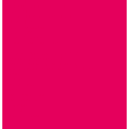
ДОПОЛНИТЕЛЬНО
НАЦИОНАЛЬНЫЕ ПРОЕКТЫ
ЭКОЛОГИЯ
ПАТРИОТИЧЕСКОЕ ВОСПИТАНИЕ
РОДНАЯ ИГРУШКА
Работа с юр.лицами
Работа с ДОУ
Работа с ИП и ООО
Методическая поддержка
Блог
Учебно-методический центр ФИСО
Модульная программа СТЕМ
Образовательный портал Элтиленд
Комплекты для дооснащения РППС в ДОО
Помощь
Доставка
Обмен и возврат
Оплата
Скачать Мультстудию
Скачать каталоги
О компании
Контакты
Готовые решения
Политика конфиденциальности
Отзывы