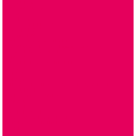
ДЕРЕВЯННЫЕ
ПЛАСТМАССОВЫЕ
ИЗ ПВХ
МАГНИТНЫЕ
РОБОТОТЕХНИЧЕСКИЕ
МЕТАЛЛИЧЕСКИЕ
ЛЕГО для ДОУ
НАУЧНО-ПОЗНАВАТЕЛЬНЫЕ
ОБОРУДОВАНИЕ ГРУПП для детей от 1 года
КРОВАТИ МАТРАЦЫ КПБ
ХОДУНКИ
СТУЛЬЧИК ДЛЯ КОРМЛЕНИЯ
КОЛЯСКИ
МАНЕЖИ
КОМОДЫ
ПОДСТАВКИ ПОД НОЖКИ, ГОРШКИ, КАЧЕЛИ,
НАГРУДНИКИ
КАБИНЕТЫ СПЕЦИАЛИСТОВ
ПСИХОЛОГ
ЛОГОПЕД
РАЗВИТИЕ РЕЧИ
СЮЖЕТНО-РОЛЕВЫЕ ИГРЫ
КУКЛЫ и ОДЕЖДА ДЛЯ КУКОЛ
КУКЛЫ
ОДЕЖДА ДЛЯ КУКОЛ