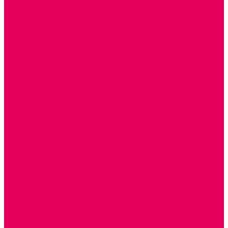
Сертификаты
...
Каталог товаров
ГОТОВЫЕ РЕШЕНИЯ ИГРУШКИ ДЛЯ ДЕТСКОГО САДА
STEM ОБРАЗОВАНИЕ
КОМПЛЕКТЫ РППС ДОО
ЭМОЦИОНАЛЬНЫЙ ИНТЕЛЛЕКТ
ДЕТСКАЯ АНИМАЦИЯ
ОБРАЗОВАТЕЛЬНЫЕ КОМПЛЕКТЫ + КПК
РАННЕЕ РАЗВИТИЕ
ГОРКИ С ШАРИКАМИ, ЛАБИРИНТЫ, ВКЛАДЫШИ
ШНУРОВКИ, ЦЕПОЧКИ
РАМКИ-ВКЛАДЫШИ, ВКЛАДЫШИ
РАЗРЕЗНЫЕ КАРТИНКИ
КАТАЛКИ, КАЧАЛКИ, ИГРОВЫЕ КОМПЛЕКСЫ
СОРТИРОВЩИКИ, СТУЧАЛКИ
ОЗВУЧЕННЫЕ ИГРУШКИ, ДЕРГУНЧИКИ
ЛОГИЧЕСКИЕ ИГРЫ, ПИРАМИДКИ
НЕВАЛЯШКИ, ЮЛЫ, КУБИКИ
БИЗИБОРДЫ
ПАЗЛЫ, МОЗАИКИ
КОНСТРУКТОРЫ
ИГРОВОЕ ОТ 2 МЕСЯЦЕВ
КОНСТРУКТОРЫ И СТРОИТЕЛЬНЫЕ НАБОРЫ
ПОЛИДРОН