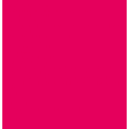
СТОЛЫ, СТУЛЬЯ
КРОВАТИ, МАТРАСЫ
ШКАФЫ (для одежды, полотенец, горшков)
СТЕНКИ ДЛЯ ИГРУШЕК
УГОЛКИ ПРИРОДЫ
ОБОРУДОВАНИЕ ДЛЯ ХРАНЕНИЯ СПОРТИНВЕНТАРЯ,
КНИГ, ИГРУШЕК
ИНФОРМАЦИОННЫЕ СТЕНДЫ
МЯГКАЯ МЕБЕЛЬ
СИСТЕМЫ ХРАНЕНИЯ
СТОЛЫ для ЛЕГО
МАРКИРОВКА МЕБЕЛИ
КУХОННАЯ МЕБЕЛЬ
СКЛАДИРУЕМАЯ МЕБЕЛЬ, МЕБЕЛЬ ТРАНСФОРМЕР
ПОДУШКИ, ОДЕЯЛА, КПБ, ПОЛОТЕНЦА
КРУПНОГАБАРИТНОЕ ИГРОВОЕ ОБОРУДОВАНИЕ
ДИДАКТИЧЕСКИЕ, НАПОЛЬНЫЕ ИГРУШКИ и КОВРИКИ
ДОМА
ГОРКИ
КАЧАЛКИ
МАШИНКИ
ИГРОВЫЕ КОМПЛЕКСЫ и НАБОРЫ
МАНЕЖИ
КАЧЕЛИ
КОНСТРУКТОРЫ