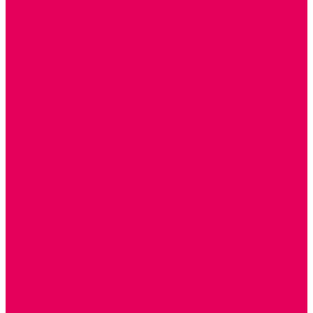
ИЗОБРАЗИТЕЛЬНАЯ ДЕЯТЕЛЬНОСТЬ
ОБОРУДОВАНИЕ для ИЗО
ПОСОБИЯ для ИЗО
СПОРТИВНОЕ ОБОРУДОВАНИЕ и ИНВЕНТАРЬ
ОБОРУДОВАНИЕ ДЛЯ БАССЕЙНОВ
МЯГКИЕ МОДУЛИ
СТРОИТЕЛЬНЫЕ НАБОРЫ
МАТЫ
ТРЕНАЖЕРЫ
ОБРУЧИ, СКАКАЛКИ, ПАЛКИ, ЛЕНТЫ, МЯЧИ
СПОРТИВНЫЙ ИНВЕНТРЬ
СПОРТИВНЫЕ ИГРЫ
ИНВЕНТАРЬ
ТРЕНАЖЕРЫ
БАЛАНСИРЫ и ЛЕСЕНКИ
СПОРТКОМПЛЕКСЫ, ШВЕДСКИЕ СТЕНКИ,
СКАЛОДРОМЫ
СКАМЬИ ГИМНАСТИЧЕСКИЕ
ТАКТИЛЬНЫЕ ДОРОЖКИ
ВЕЛОСИПЕДЫ И САМОКАТЫ
МЕБЕЛЬ ДОУ
БАНКЕТКИ, СКАМЕЙКИ, ЗЕРКАЛА, РОСТОМЕРЫ
СТОЛЫ для ЖЕЛЕЗНОЙ ДОРОГИ
ИГРОВАЯ МЕБЕЛЬ