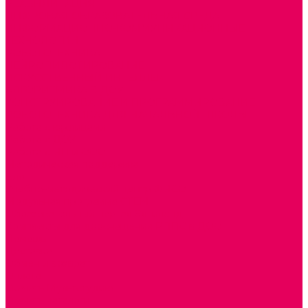
РЕАБИЛИТАЦИЯ
ЦИФРОВАЯ ОБРАЗОВАТЕЛЬНАЯ СРЕДА
ИНФОРМАЦИОННО-КОММУНИКАЦИОННЫЕ
ТЕХНОЛОГИИ
РОБОТОТЕХНИКА
НЕЙРОПИЛОТИРОВАНИЕ
ИСКУССТВЕННЫЙ ИНТЕЛЛЕКТ
АЛГОРИТМИКА В ДОУ
КОНСТРУИРОВАНИЕ И ПРОГРАММИРОВАНИЕ
РОБОТОТЕХНИКА ДЛЯ НАЧАЛЬНОЙ ШКОЛЫ
Работа с юр.лицами
Работа с ДОУ
Работа с ИП и ООО
Методическая поддержка
Блог
Учебно-методический центр ФИСО
Модульная программа СТЕМ
Образовательный портал Элтиленд
Комплекты для дооснащения РППС в ДОО
Помощь
Доставка
Обмен и возврат
Оплата
Скачать Мультстудию
Скачать каталоги