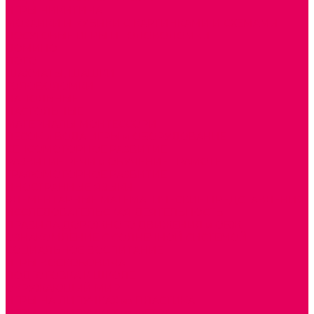
ИГРЫ НИКИТИНА
МОЗАИКИ И КУБИКИ С КАРТИНКАМИ И СХЕМАМИ
ДОСУГОВЫЕ ИГРЫ И ГОЛОВОЛОМКИ
ДОМИНО
ЛОТО
ШАХМАТЫ, ШАШКИ
ГОЛОВОЛОМКИ
НАПОЛЬНЫЕ
НАСТОЛЬНЫЕ
МАТЕРИАЛЫ МОНТЕССОРИ
ПЕСОК и ВОДА ИГРЫ и ОБОРУДОВАНИЕ
СЕНСОМОТОРНОЕ РАЗВИТИЕ
РАЗВИТИЕ РЕЧИ и ОБУЧЕНИЕ ГРАМОТЕ
ГРАФОМОТОРНОЕ РАЗВИТИЕ
ИНОСТРАННЫЕ ЯЗЫКИ
ЭЛЕМЕНТАРНЫЕ МАТЕМАТИЧЕСКИЕ ПРЕДСТАВЛЕНИЯ
ИССЛЕДОВАТЕЛЬСКАЯ ДЕЯТЕЛЬНОСТЬ
ПРАВИЛА ДОРОЖНОГО ДВИЖЕНИЯ и ОБЖ
ОЗНАКОМЛЕНИЕ С СОЛНЕЧНОЙ СИСТЕМОЙ
СОЦИАЛЬНОЕ ВОСПИТАНИЕ
ИГРЫ ВОСКОБОВИЧА
ПОДГОТОВКА К ШКОЛЕ
ОКРУЖАЮЩИЙ МИР
ИГРЫ НА ЛИПУЧКАХ из ПЛАСТИКА
ИГРЫ НА ЛИПУЧКАХ из ФЕТРА