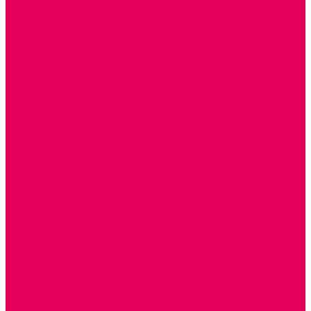
ИЗОБРАЗИТЕЛЬНАЯ ДЕЯТЕЛЬНОСТЬ
ОБОРУДОВАНИЕ для ИЗО
ПОСОБИЯ для ИЗО
СПОРТИВНОЕ ОБОРУДОВАНИЕ и ИНВЕНТАРЬ
ОБОРУДОВАНИЕ ДЛЯ БАССЕЙНОВ
МЯГКИЕ МОДУЛИ
СТРОИТЕЛЬНЫЕ НАБОРЫ
МАТЫ
ТРЕНАЖЕРЫ
ОБРУЧИ, СКАКАЛКИ, ПАЛКИ, ЛЕНТЫ, МЯЧИ
СПОРТИВНЫЙ ИНВЕНТРЬ
СПОРТИВНЫЕ ИГРЫ
ИНВЕНТАРЬ
ТРЕНАЖЕРЫ
БАЛАНСИРЫ и ЛЕСЕНКИ
СПОРТКОМПЛЕКСЫ, ШВЕДСКИЕ СТЕНКИ,
СКАЛОДРОМЫ
СКАМЬИ ГИМНАСТИЧЕСКИЕ
ТАКТИЛЬНЫЕ ДОРОЖКИ
ВЕЛОСИПЕДЫ И САМОКАТЫ
МЕБЕЛЬ ДОУ
БАНКЕТКИ, СКАМЕЙКИ, ЗЕРКАЛА, РОСТОМЕРЫ
СТОЛЫ для ЖЕЛЕЗНОЙ ДОРОГИ
ИГРОВАЯ МЕБЕЛЬ