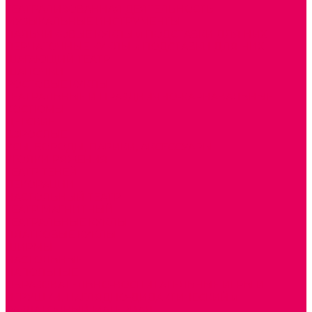
ТЕАТРАЛИЗОВАННАЯ ДЕЯТЕЛЬНОСТЬ
МУЗЫКАЛЬНЫЕ ИНСТРУМЕНТЫ
ПАЛЬЧИКОВЫЕ КУКЛЫ и ПОДСТАВКИ ДЛЯ НИХ
ПЕРЧАТОЧНЫЕ КУКЛЫ и ПОДСТАВКИ ДЛЯ НИХ
ШАГАЮЩИЙ ТЕАТР
ШАПОЧКИ
РОСТОВЫЕ КУКЛЫ
ТЕАТРАЛЬНЫЕ И ПРАЗДНИЧНО-КАРНАВАЛЬНЫЕ
КОСТЮМЫ
ДЕТСКИЕ
ВЗРОСЛЫЕ
УСЫ, БОРОДЫ, ПАРИКИ, АКСЕССУАРЫ
УГОЛКИ РЯЖЕНИЯ
ТЕАТР ТЕНЕЙ
ДЕКОРАЦИИ
НАСТОЛЬНЫЙ ТЕАТР
ТЕАТР МАГНИТНЫЙ
ТЕАТРАЛЬНЫЕ КУКЛЫ
ПЛАТКОВЫЕ КУКЛЫ
ШИРМЫ
НАСТОЛЬНЫЕ
НАПОЛЬНЫЕ
ОБРАЗОВАТЕЛЬНО-ВОСПИТАТЕЛЬНЫЕ ИГРЫ И
ИГРУШКИ, НАГЛЯДНО-ДИДАКТИЧЕСКИЙ и
РАЗДАТОЧНЫЙ МАТЕРИАЛ