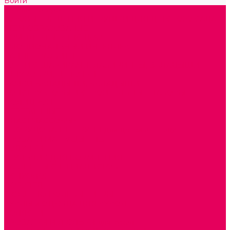
Войти
Каталог товаров
ГОТОВЫЕ РЕШЕНИЯ ИГРУШКИ ДЛЯ ДЕТСКОГО САДА
STEM ОБРАЗОВАНИЕ
КОМПЛЕКТЫ РППС ДОО
ЭМОЦИОНАЛЬНЫЙ ИНТЕЛЛЕКТ
РАННЕЕ РАЗВИТИЕ
ГОРКИ С ШАРИКАМИ, ЛАБИРИНТЫ, ВКЛАДЫШИ
ШНУРОВКИ, ЦЕПОЧКИ
РАМКИ-ВКЛАДЫШИ, ВКЛАДЫШИ
КОНСТРУКТОРЫ И СТРОИТЕЛЬНЫЕ НАБОРЫ
ПОЛИДРОН
ДЕРЕВЯННЫЕ
ПЛАСТМАССОВЫЕ
ОБОРУДОВАНИЕ ГРУПП для детей от 1 года
КРОВАТИ МАТРАЦЫ КПБ
ХОДУНКИ
СТУЛЬЧИК ДЛЯ КОРМЛЕНИЯ
КАБИНЕТЫ СПЕЦИАЛИСТОВ
ПСИХОЛОГ
ЛОГОПЕД
СЮЖЕТНО-РОЛЕВЫЕ ИГРЫ
КУКЛЫ и ОДЕЖДА ДЛЯ КУКОЛ
КОЛЯСКИ
КРОВАТКИ И ЛЮЛЬКИ для кукол