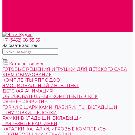
О компании
Контакты
Готовые решения
Политика конфиденциальности
Отзывы
Сертификаты
+7 (3452) 68-35-53
Заказать звонок
Каталог товаров
ГОТОВЫЕ РЕШЕНИЯ ИГРУШКИ ДЛЯ ДЕТСКОГО САДА
STEM ОБРАЗОВАНИЕ
КОМПЛЕКТЫ РППС ДОО
ЭМОЦИОНАЛЬНЫЙ ИНТЕЛЛЕКТ
ДЕТСКАЯ АНИМАЦИЯ
ОБРАЗОВАТЕЛЬНЫЕ КОМПЛЕКТЫ + КПК
РАННЕЕ РАЗВИТИЕ
ГОРКИ С ШАРИКАМИ, ЛАБИРИНТЫ, ВКЛАДЫШИ
ШНУРОВКИ, ЦЕПОЧКИ
РАМКИ-ВКЛАДЫШИ, ВКЛАДЫШИ
РАЗРЕЗНЫЕ КАРТИНКИ
КАТАЛКИ, КАЧАЛКИ, ИГРОВЫЕ КОМПЛЕКСЫ
СОРТИРОВЩИКИ, СТУЧАЛКИ