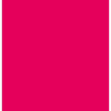
ДЕРЕВЯННЫЕ
ПЛАСТМАССОВЫЕ
ИЗ ПВХ
МАГНИТНЫЕ
РОБОТОТЕХНИЧЕСКИЕ
МЕТАЛЛИЧЕСКИЕ
ЛЕГО для ДОУ
НАУЧНО-ПОЗНАВАТЕЛЬНЫЕ
ОБОРУДОВАНИЕ ГРУПП для детей от 1 года
КРОВАТИ МАТРАЦЫ КПБ
ХОДУНКИ
СТУЛЬЧИК ДЛЯ КОРМЛЕНИЯ
КОЛЯСКИ
МАНЕЖИ
КОМОДЫ
ПОДСТАВКИ ПОД НОЖКИ, ГОРШКИ, КАЧЕЛИ,
НАГРУДНИКИ
КАБИНЕТЫ СПЕЦИАЛИСТОВ
ПСИХОЛОГ
ЛОГОПЕД
РАЗВИТИЕ РЕЧИ
СЮЖЕТНО-РОЛЕВЫЕ ИГРЫ
КУКЛЫ и ОДЕЖДА ДЛЯ КУКОЛ
КУКЛЫ
ОДЕЖДА ДЛЯ КУКОЛ