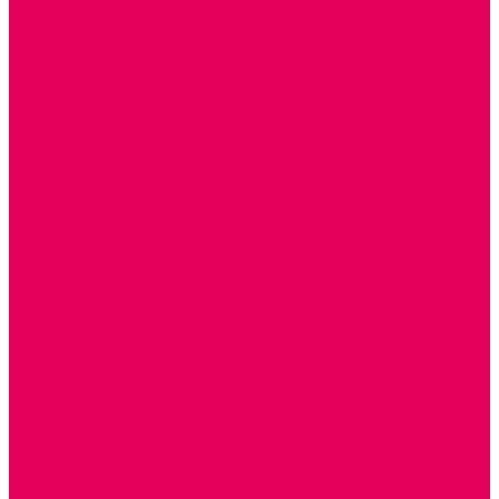
РЕАБИЛИТАЦИЯ
ЦИФРОВАЯ ОБРАЗОВАТЕЛЬНАЯ СРЕДА
ИНФОРМАЦИОННО-КОММУНИКАЦИОННЫЕ
ТЕХНОЛОГИИ
РОБОТОТЕХНИКА
НЕЙРОПИЛОТИРОВАНИЕ
ИСКУССТВЕННЫЙ ИНТЕЛЛЕКТ
АЛГОРИТМИКА В ДОУ
КОНСТРУИРОВАНИЕ И ПРОГРАММИРОВАНИЕ
РОБОТОТЕХНИКА ДЛЯ НАЧАЛЬНОЙ ШКОЛЫ
Работа с юр.лицами
Работа с ДОУ
Работа с ИП и ООО
Методическая поддержка
Блог
Учебно-методический центр ФИСО
Модульная программа СТЕМ
Образовательный портал Элтиленд
Комплекты для дооснащения РППС в ДОО
Помощь
Доставка
Обмен и возврат
Оплата
Скачать Мультстудию
Скачать каталоги