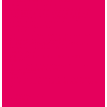
ТЕАТРАЛИЗОВАННАЯ ДЕЯТЕЛЬНОСТЬ
МУЗЫКАЛЬНЫЕ ИНСТРУМЕНТЫ
ПАЛЬЧИКОВЫЕ КУКЛЫ и ПОДСТАВКИ ДЛЯ НИХ
ПЕРЧАТОЧНЫЕ КУКЛЫ и ПОДСТАВКИ ДЛЯ НИХ
ОБРАЗОВАТЕЛЬНО-ВОСПИТАТЕЛЬНЫЕ ИГРЫ И
ИГРУШКИ, НАГЛЯДНО-ДИДАКТИЧЕСКИЙ и
РАЗДАТОЧНЫЙ МАТЕРИАЛ
ИГРЫ НИКИТИНА
МОЗАИКИ И КУБИКИ С КАРТИНКАМИ И СХЕМАМИ
ДОСУГОВЫЕ ИГРЫ И ГОЛОВОЛОМКИ
СПОРТИВНОЕ ОБОРУДОВАНИЕ и ИНВЕНТАРЬ
ОБОРУДОВАНИЕ ДЛЯ БАССЕЙНОВ
МЯГКИЕ МОДУЛИ
ОБРУЧИ, СКАКАЛКИ, ПАЛКИ, ЛЕНТЫ, МЯЧИ
МЕБЕЛЬ ДОУ
БАНКЕТКИ, СКАМЕЙКИ, ЗЕРКАЛА, РОСТОМЕРЫ
СТОЛЫ для ЖЕЛЕЗНОЙ ДОРОГИ
ИГРОВАЯ МЕБЕЛЬ
КРУПНОГАБАРИТНОЕ ИГРОВОЕ ОБОРУДОВАНИЕ
ДИДАКТИЧЕСКИЕ, НАПОЛЬНЫЕ ИГРУШКИ и КОВРИКИ
ДОМА
ГОРКИ
СЕНСОРНАЯ КОМНАТА
МЯГКАЯ СРЕДА
СВЕТОВЫЕ ПРИБОРЫ