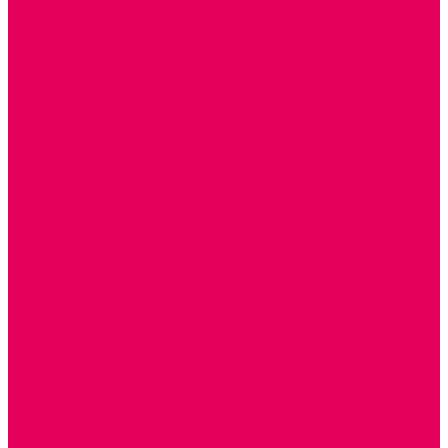
КОЛЯСКИ
КРОВАТКИ И ЛЮЛЬКИ для кукол
ДОМА и МЕБЕЛЬ ДЛЯ КУКОЛ
ОБРАЗНЫЕ ИГРУШКИ
ДЛЯ УБОРКИ
ДЛЯ СТИРКИ и ГЛАЖКИ
КУХНЯ
ПОСУДА и МЕЛКАЯ БЫТОВАЯ ТЕХНИКА
ПРОДУКТЫ
МАГАЗИН
БОЛЬНИЦА
МАСТЕРСКАЯ
ПАРИКМАХЕРСКАЯ
ТРАНСПОРТНЫЕ ИГРУШКИ
ПАРКОВКИ и ГАРАЖИ
ЛЕГКОВЫЕ
ГРУЗОВЫЕ
СПЕЦТЕХНИКА
СЛУЖЕБНЫЕ
ВОЕННЫЕ
САМОЛЕТЫ, ВЕРТОЛЕТЫ
ЖЕЛЕЗНАЯ ДОРОГА
ШКОЛА
ТЕМАТИЧЕСКИЕ НАБОРЫ
ТЕМАТИЧЕСКИЕ КОСТЮМЫ