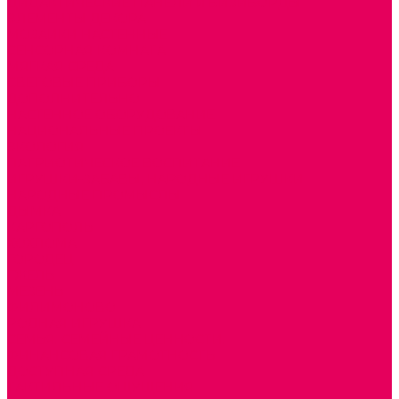
ДИДАКТИЧЕСКИЕ ПАНЕЛИ и БИЗИБОРДЫ
ЭЛЕМЕНТЫ ДЕКОРА
МОЗАИКИ НАСТЕННЫЕ
СЕНСОРНАЯ КОМНАТА
МЯГКАЯ СРЕДА
СВЕТОВЫЕ ПРИБОРЫ
ДОПОЛНИТЕЛЬНО
НАСТЕННОЕ ОБОРУДОВАНИЕ
НАЦИОНАЛЬНЫЕ ПРОЕКТЫ
ЭКОЛОГИЯ
ПАТРИОТИЧЕСКОЕ ВОСПИТАНИЕ
ИГРУШКИ-ЗАБАВЫ, НАРОДНЫЕ ИГРУШКИ
НАРОДНЫЕ ПРОМЫСЛЫ
ДЫМКА
КАРГОПОЛЬ
ХОХЛОМА
ГОРОДЕЦ
ГЖЕЛЬ
МЕЗЕНЬ
ФИЛИМОНОВО
РОДНАЯ ИГРУШКА
СЕМЬЯ. СЕМЕЙНЫЕ ЦЕННОСТИ.
ФИНАНСОВАЯ ГРАМОТНОСТЬ
ДОСТУПНАЯ СРЕДА
ТАКТИЛЬНЫЕ ОЩУЩЕНИЯ