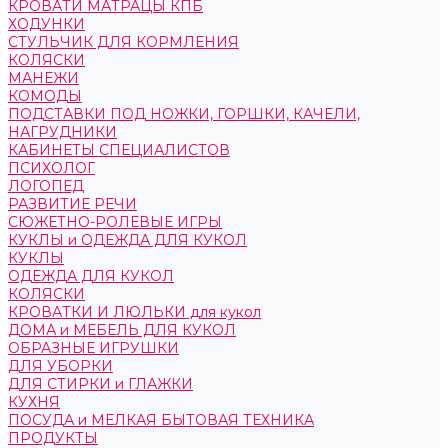
КРОВАТИ МАТРАЦЫ КПБ
ХОДУНКИ
СТУЛЬЧИК ДЛЯ КОРМЛЕНИЯ
КОЛЯСКИ
МАНЕЖИ
КОМОДЫ
ПОДСТАВКИ ПОД НОЖКИ, ГОРШКИ, КАЧЕЛИ,
НАГРУДНИКИ
КАБИНЕТЫ СПЕЦИАЛИСТОВ
ПСИХОЛОГ
ЛОГОПЕД
РАЗВИТИЕ РЕЧИ
СЮЖЕТНО-РОЛЕВЫЕ ИГРЫ
КУКЛЫ и ОДЕЖДА ДЛЯ КУКОЛ
КУКЛЫ
ОДЕЖДА ДЛЯ КУКОЛ
КОЛЯСКИ
КРОВАТКИ И ЛЮЛЬКИ для кукол
ДОМА и МЕБЕЛЬ ДЛЯ КУКОЛ
ОБРАЗНЫЕ ИГРУШКИ
ДЛЯ УБОРКИ
ДЛЯ СТИРКИ и ГЛАЖКИ
КУХНЯ
ПОСУДА и МЕЛКАЯ БЫТОВАЯ ТЕХНИКА
ПРОДУКТЫ