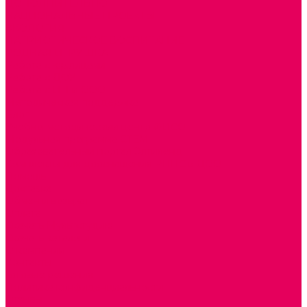
ДОПОЛНИТЕЛЬНО
НАЦИОНАЛЬНЫЕ ПРОЕКТЫ
ЭКОЛОГИЯ
ПАТРИОТИЧЕСКОЕ ВОСПИТАНИЕ
РОДНАЯ ИГРУШКА
Работа с юр.лицами
Работа с ДОУ
Работа с ИП и ООО
Методическая поддержка
Блог
Учебно-методический центр ФИСО
Модульная программа СТЕМ
Образовательный портал Элтиленд
Комплекты для дооснащения РППС в ДОО
Помощь
Доставка
Обмен и возврат
Оплата
Скачать Мультстудию
Скачать каталоги
О компании
Контакты
Готовые решения
Политика конфиденциальности
Отзывы