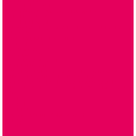
СТОЛЫ, СТУЛЬЯ
КРОВАТИ, МАТРАСЫ
ШКАФЫ (для одежды, полотенец, горшков)
СТЕНКИ ДЛЯ ИГРУШЕК
УГОЛКИ ПРИРОДЫ
ОБОРУДОВАНИЕ ДЛЯ ХРАНЕНИЯ СПОРТИНВЕНТАРЯ,
КНИГ, ИГРУШЕК
ИНФОРМАЦИОННЫЕ СТЕНДЫ
МЯГКАЯ МЕБЕЛЬ
СИСТЕМЫ ХРАНЕНИЯ
СТОЛЫ для ЛЕГО
МАРКИРОВКА МЕБЕЛИ
КУХОННАЯ МЕБЕЛЬ
СКЛАДИРУЕМАЯ МЕБЕЛЬ, МЕБЕЛЬ ТРАНСФОРМЕР
ПОДУШКИ, ОДЕЯЛА, КПБ, ПОЛОТЕНЦА
КРУПНОГАБАРИТНОЕ ИГРОВОЕ ОБОРУДОВАНИЕ
ДИДАКТИЧЕСКИЕ, НАПОЛЬНЫЕ ИГРУШКИ и КОВРИКИ
ДОМА
ГОРКИ
КАЧАЛКИ
МАШИНКИ
ИГРОВЫЕ КОМПЛЕКСЫ и НАБОРЫ
МАНЕЖИ
КАЧЕЛИ
КОНСТРУКТОРЫ