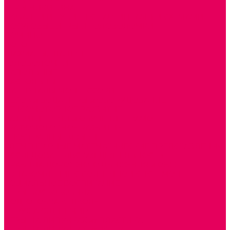
ИГРЫ НИКИТИНА
МОЗАИКИ И КУБИКИ С КАРТИНКАМИ И СХЕМАМИ
ДОСУГОВЫЕ ИГРЫ И ГОЛОВОЛОМКИ
ДОМИНО
ЛОТО
ШАХМАТЫ, ШАШКИ
ГОЛОВОЛОМКИ
НАПОЛЬНЫЕ
НАСТОЛЬНЫЕ
МАТЕРИАЛЫ МОНТЕССОРИ
ПЕСОК и ВОДА ИГРЫ и ОБОРУДОВАНИЕ
СЕНСОМОТОРНОЕ РАЗВИТИЕ
РАЗВИТИЕ РЕЧИ и ОБУЧЕНИЕ ГРАМОТЕ
ГРАФОМОТОРНОЕ РАЗВИТИЕ
ИНОСТРАННЫЕ ЯЗЫКИ
ЭЛЕМЕНТАРНЫЕ МАТЕМАТИЧЕСКИЕ ПРЕДСТАВЛЕНИЯ
ИССЛЕДОВАТЕЛЬСКАЯ ДЕЯТЕЛЬНОСТЬ
ПРАВИЛА ДОРОЖНОГО ДВИЖЕНИЯ и ОБЖ
ОЗНАКОМЛЕНИЕ С СОЛНЕЧНОЙ СИСТЕМОЙ
СОЦИАЛЬНОЕ ВОСПИТАНИЕ
ИГРЫ ВОСКОБОВИЧА
ПОДГОТОВКА К ШКОЛЕ
ОКРУЖАЮЩИЙ МИР
ИГРЫ НА ЛИПУЧКАХ из ПЛАСТИКА
ИГРЫ НА ЛИПУЧКАХ из ФЕТРА