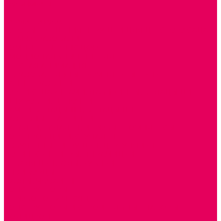
Сертификаты
...
Каталог товаров
ГОТОВЫЕ РЕШЕНИЯ ИГРУШКИ ДЛЯ ДЕТСКОГО САДА
STEM ОБРАЗОВАНИЕ
КОМПЛЕКТЫ РППС ДОО
ЭМОЦИОНАЛЬНЫЙ ИНТЕЛЛЕКТ
ДЕТСКАЯ АНИМАЦИЯ
ОБРАЗОВАТЕЛЬНЫЕ КОМПЛЕКТЫ + КПК
РАННЕЕ РАЗВИТИЕ
ГОРКИ С ШАРИКАМИ, ЛАБИРИНТЫ, ВКЛАДЫШИ
ШНУРОВКИ, ЦЕПОЧКИ
РАМКИ-ВКЛАДЫШИ, ВКЛАДЫШИ
РАЗРЕЗНЫЕ КАРТИНКИ
КАТАЛКИ, КАЧАЛКИ, ИГРОВЫЕ КОМПЛЕКСЫ
СОРТИРОВЩИКИ, СТУЧАЛКИ
ОЗВУЧЕННЫЕ ИГРУШКИ, ДЕРГУНЧИКИ
ЛОГИЧЕСКИЕ ИГРЫ, ПИРАМИДКИ
НЕВАЛЯШКИ, ЮЛЫ, КУБИКИ
БИЗИБОРДЫ
ПАЗЛЫ, МОЗАИКИ
КОНСТРУКТОРЫ
ИГРОВОЕ ОТ 2 МЕСЯЦЕВ
КОНСТРУКТОРЫ И СТРОИТЕЛЬНЫЕ НАБОРЫ
ПОЛИДРОН