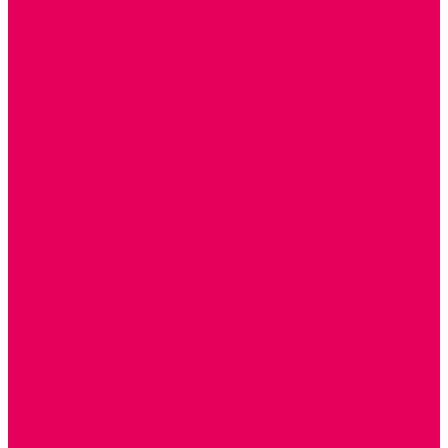
ИГРОВОЕ ОТ 2 МЕСЯЦЕВ
КОНСТРУКТОРЫ И СТРОИТЕЛЬНЫЕ НАБОРЫ
ПОЛИДРОН
ДЕРЕВЯННЫЕ
ПЛАСТМАССОВЫЕ
ИЗ ПВХ
МАГНИТНЫЕ
РОБОТОТЕХНИЧЕСКИЕ
МЕТАЛЛИЧЕСКИЕ
ЛЕГО для ДОУ
НАУЧНО-ПОЗНАВАТЕЛЬНЫЕ
ОБОРУДОВАНИЕ ГРУПП для детей от 1 года
КРОВАТИ МАТРАЦЫ КПБ
ХОДУНКИ
СТУЛЬЧИК ДЛЯ КОРМЛЕНИЯ
КОЛЯСКИ
МАНЕЖИ
КОМОДЫ
ПОДСТАВКИ ПОД НОЖКИ, ГОРШКИ, КАЧЕЛИ,
НАГРУДНИКИ
КАБИНЕТЫ СПЕЦИАЛИСТОВ
ПСИХОЛОГ
ЛОГОПЕД
РАЗВИТИЕ РЕЧИ
СЮЖЕТНО-РОЛЕВЫЕ ИГРЫ