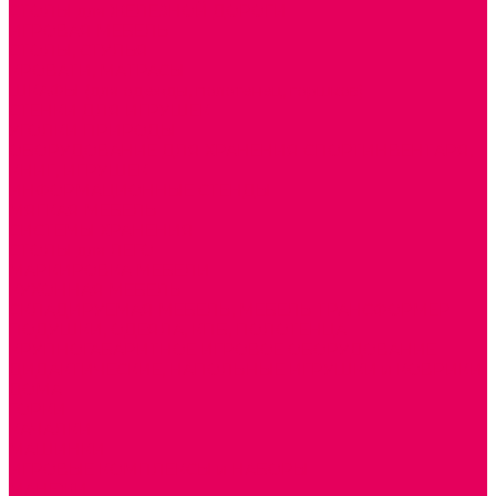
СТОЛЫ для ЖЕЛЕЗНОЙ ДОРОГИ
ИГРОВАЯ МЕБЕЛЬ
СТОЛЫ, СТУЛЬЯ
КРОВАТИ, МАТРАСЫ
ШКАФЫ (для одежды, полотенец, горшков)
СТЕНКИ ДЛЯ ИГРУШЕК
УГОЛКИ ПРИРОДЫ
ОБОРУДОВАНИЕ ДЛЯ ХРАНЕНИЯ СПОРТИНВЕНТАРЯ,
КНИГ, ИГРУШЕК
ИНФОРМАЦИОННЫЕ СТЕНДЫ
МЯГКАЯ МЕБЕЛЬ
СИСТЕМЫ ХРАНЕНИЯ
СТОЛЫ для ЛЕГО
МАРКИРОВКА МЕБЕЛИ
КУХОННАЯ МЕБЕЛЬ
СКЛАДИРУЕМАЯ МЕБЕЛЬ, МЕБЕЛЬ ТРАНСФОРМЕР
ПОДУШКИ, ОДЕЯЛА, КПБ, ПОЛОТЕНЦА
КРУПНОГАБАРИТНОЕ ИГРОВОЕ ОБОРУДОВАНИЕ
ДИДАКТИЧЕСКИЕ, НАПОЛЬНЫЕ ИГРУШКИ и КОВРИКИ
ДОМА
ГОРКИ
КАЧАЛКИ
МАШИНКИ
ИГРОВЫЕ КОМПЛЕКСЫ и НАБОРЫ
МАНЕЖИ