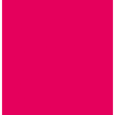
КУКЛЫ и ОДЕЖДА ДЛЯ КУКОЛ
КУКЛЫ
ОДЕЖДА ДЛЯ КУКОЛ
КОЛЯСКИ
КРОВАТКИ И ЛЮЛЬКИ для кукол
ДОМА и МЕБЕЛЬ ДЛЯ КУКОЛ
ОБРАЗНЫЕ ИГРУШКИ
ДЛЯ УБОРКИ
ДЛЯ СТИРКИ и ГЛАЖКИ
КУХНЯ
ПОСУДА и МЕЛКАЯ БЫТОВАЯ ТЕХНИКА
ПРОДУКТЫ
МАГАЗИН
БОЛЬНИЦА
МАСТЕРСКАЯ
ПАРИКМАХЕРСКАЯ
ТРАНСПОРТНЫЕ ИГРУШКИ
ПАРКОВКИ и ГАРАЖИ
ЛЕГКОВЫЕ
ГРУЗОВЫЕ
СПЕЦТЕХНИКА
СЛУЖЕБНЫЕ
ВОЕННЫЕ
САМОЛЕТЫ, ВЕРТОЛЕТЫ
ЖЕЛЕЗНАЯ ДОРОГА