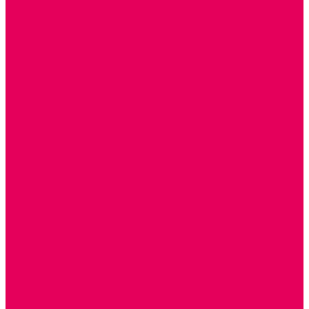
ОБРАЗОВАТЕЛЬНО-ВОСПИТАТЕЛЬНЫЕ ИГРЫ И
ИГРУШКИ, НАГЛЯДНО-ДИДАКТИЧЕСКИЙ и
РАЗДАТОЧНЫЙ МАТЕРИАЛ
ИГРЫ НИКИТИНА
МОЗАИКИ И КУБИКИ С КАРТИНКАМИ И СХЕМАМИ
ДОСУГОВЫЕ ИГРЫ И ГОЛОВОЛОМКИ
ДОМИНО
ЛОТО
ШАХМАТЫ, ШАШКИ
ГОЛОВОЛОМКИ
НАПОЛЬНЫЕ
НАСТОЛЬНЫЕ
МАТЕРИАЛЫ МОНТЕССОРИ
ПЕСОК и ВОДА ИГРЫ и ОБОРУДОВАНИЕ
СЕНСОМОТОРНОЕ РАЗВИТИЕ
РАЗВИТИЕ РЕЧИ и ОБУЧЕНИЕ ГРАМОТЕ
ГРАФОМОТОРНОЕ РАЗВИТИЕ
ИНОСТРАННЫЕ ЯЗЫКИ
ЭЛЕМЕНТАРНЫЕ МАТЕМАТИЧЕСКИЕ ПРЕДСТАВЛЕНИЯ
ИССЛЕДОВАТЕЛЬСКАЯ ДЕЯТЕЛЬНОСТЬ
ПРАВИЛА ДОРОЖНОГО ДВИЖЕНИЯ и ОБЖ
ОЗНАКОМЛЕНИЕ С СОЛНЕЧНОЙ СИСТЕМОЙ
СОЦИАЛЬНОЕ ВОСПИТАНИЕ
ИГРЫ ВОСКОБОВИЧА
ПОДГОТОВКА К ШКОЛЕ