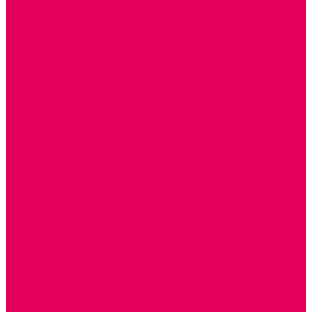
КАЧЕЛИ
КОНСТРУКТОРЫ
ДИДАКТИЧЕСКИЕ ПАНЕЛИ и БИЗИБОРДЫ
ЭЛЕМЕНТЫ ДЕКОРА
МОЗАИКИ НАСТЕННЫЕ
СЕНСОРНАЯ КОМНАТА
МЯГКАЯ СРЕДА
СВЕТОВЫЕ ПРИБОРЫ
ДОПОЛНИТЕЛЬНО
НАСТЕННОЕ ОБОРУДОВАНИЕ
НАЦИОНАЛЬНЫЕ ПРОЕКТЫ
ЭКОЛОГИЯ
ПАТРИОТИЧЕСКОЕ ВОСПИТАНИЕ
ИГРУШКИ-ЗАБАВЫ, НАРОДНЫЕ ИГРУШКИ
НАРОДНЫЕ ПРОМЫСЛЫ
ДЫМКА
КАРГОПОЛЬ
ХОХЛОМА
ГОРОДЕЦ
ГЖЕЛЬ
МЕЗЕНЬ
ФИЛИМОНОВО
РОДНАЯ ИГРУШКА
СЕМЬЯ. СЕМЕЙНЫЕ ЦЕННОСТИ.
ФИНАНСОВАЯ ГРАМОТНОСТЬ