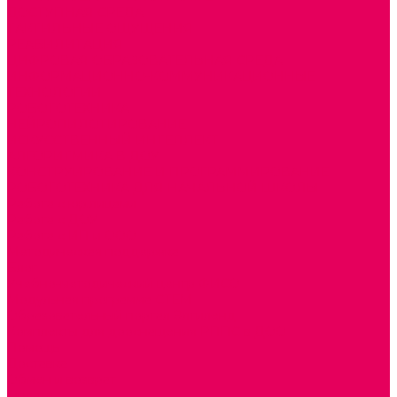
ДОСТУПНАЯ СРЕДА
ТАКТИЛЬНЫЕ ОЩУЩЕНИЯ
РЕАБИЛИТАЦИЯ
ЦИФРОВАЯ ОБРАЗОВАТЕЛЬНАЯ СРЕДА
ИНФОРМАЦИОННО-КОММУНИКАЦИОННЫЕ
ТЕХНОЛОГИИ
РОБОТОТЕХНИКА
НЕЙРОПИЛОТИРОВАНИЕ
ИСКУССТВЕННЫЙ ИНТЕЛЛЕКТ
АЛГОРИТМИКА В ДОУ
КОНСТРУИРОВАНИЕ И ПРОГРАММИРОВАНИЕ
РОБОТОТЕХНИКА ДЛЯ НАЧАЛЬНОЙ ШКОЛЫ
Работа с юр.лицами
Работа с ДОУ
Работа с ИП и ООО
Методическая поддержка
Блог
Учебно-методический центр ФИСО
Модульная программа СТЕМ
Образовательный портал Элтиленд
Комплекты для дооснащения РППС в ДОО
Помощь
Доставка
Обмен и возврат
Оплата