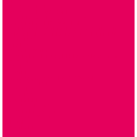
ШКОЛА
ТЕМАТИЧЕСКИЕ НАБОРЫ
ТЕМАТИЧЕСКИЕ КОСТЮМЫ
ТЕАТРАЛИЗОВАННАЯ ДЕЯТЕЛЬНОСТЬ
МУЗЫКАЛЬНЫЕ ИНСТРУМЕНТЫ
ПАЛЬЧИКОВЫЕ КУКЛЫ и ПОДСТАВКИ ДЛЯ НИХ
ПЕРЧАТОЧНЫЕ КУКЛЫ и ПОДСТАВКИ ДЛЯ НИХ
ШАГАЮЩИЙ ТЕАТР
ШАПОЧКИ
РОСТОВЫЕ КУКЛЫ
ТЕАТРАЛЬНЫЕ И ПРАЗДНИЧНО-КАРНАВАЛЬНЫЕ
КОСТЮМЫ
ДЕТСКИЕ
ВЗРОСЛЫЕ
УСЫ, БОРОДЫ, ПАРИКИ, АКСЕССУАРЫ
УГОЛКИ РЯЖЕНИЯ
ТЕАТР ТЕНЕЙ
ДЕКОРАЦИИ
НАСТОЛЬНЫЙ ТЕАТР
ТЕАТР МАГНИТНЫЙ
ТЕАТРАЛЬНЫЕ КУКЛЫ
ПЛАТКОВЫЕ КУКЛЫ
ШИРМЫ
НАСТОЛЬНЫЕ
НАПОЛЬНЫЕ