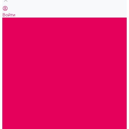
Войти
...
Каталог товаров
ГОТОВЫЕ РЕШЕНИЯ ИГРУШКИ ДЛЯ ДЕТСКОГО САДА
STEM ОБРАЗОВАНИЕ
КОМПЛЕКТЫ РППС ДОО
ЭМОЦИОНАЛЬНЫЙ ИНТЕЛЛЕКТ
ДЕТСКАЯ АНИМАЦИЯ
ОБРАЗОВАТЕЛЬНЫЕ КОМПЛЕКТЫ + КПК
РАННЕЕ РАЗВИТИЕ
ГОРКИ С ШАРИКАМИ, ЛАБИРИНТЫ, ВКЛАДЫШИ
ШНУРОВКИ, ЦЕПОЧКИ
РАМКИ-ВКЛАДЫШИ, ВКЛАДЫШИ
РАЗРЕЗНЫЕ КАРТИНКИ
КАТАЛКИ, КАЧАЛКИ, ИГРОВЫЕ КОМПЛЕКСЫ
СОРТИРОВЩИКИ, СТУЧАЛКИ
ОЗВУЧЕННЫЕ ИГРУШКИ, ДЕРГУНЧИКИ
ЛОГИЧЕСКИЕ ИГРЫ, ПИРАМИДКИ
НЕВАЛЯШКИ, ЮЛЫ, КУБИКИ
БИЗИБОРДЫ
ПАЗЛЫ, МОЗАИКИ
КОНСТРУКТОРЫ