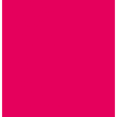
ОКРУЖАЮЩИЙ МИР
ИГРЫ НА ЛИПУЧКАХ из ПЛАСТИКА
ИГРЫ НА ЛИПУЧКАХ из ФЕТРА
ИЗОБРАЗИТЕЛЬНАЯ ДЕЯТЕЛЬНОСТЬ
ОБОРУДОВАНИЕ для ИЗО
ПОСОБИЯ для ИЗО
СПОРТИВНОЕ ОБОРУДОВАНИЕ и ИНВЕНТАРЬ
ОБОРУДОВАНИЕ ДЛЯ БАССЕЙНОВ
МЯГКИЕ МОДУЛИ
СТРОИТЕЛЬНЫЕ НАБОРЫ
МАТЫ
ТРЕНАЖЕРЫ
ОБРУЧИ, СКАКАЛКИ, ПАЛКИ, ЛЕНТЫ, МЯЧИ
СПОРТИВНЫЙ ИНВЕНТРЬ
СПОРТИВНЫЕ ИГРЫ
ИНВЕНТАРЬ
ТРЕНАЖЕРЫ
БАЛАНСИРЫ и ЛЕСЕНКИ
СПОРТКОМПЛЕКСЫ, ШВЕДСКИЕ СТЕНКИ,
СКАЛОДРОМЫ
СКАМЬИ ГИМНАСТИЧЕСКИЕ
ТАКТИЛЬНЫЕ ДОРОЖКИ
ВЕЛОСИПЕДЫ И САМОКАТЫ
МЕБЕЛЬ ДОУ
БАНКЕТКИ, СКАМЕЙКИ, ЗЕРКАЛА, РОСТОМЕРЫ