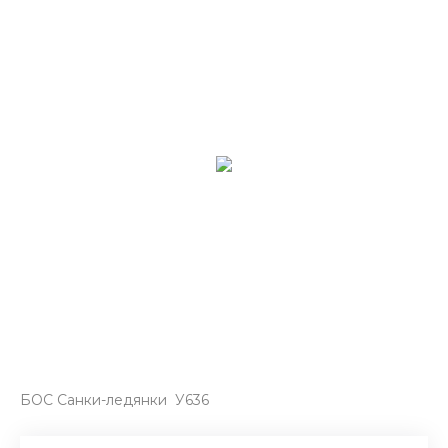
БОС Санки-ледянки У636