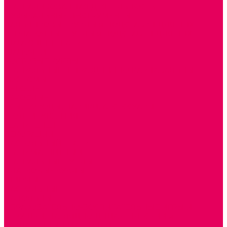
ТЕАТРАЛИЗОВАННАЯ ДЕЯТЕЛЬНОСТЬ
МУЗЫКАЛЬНЫЕ ИНСТРУМЕНТЫ
ПАЛЬЧИКОВЫЕ КУКЛЫ и ПОДСТАВКИ ДЛЯ НИХ
ПЕРЧАТОЧНЫЕ КУКЛЫ и ПОДСТАВКИ ДЛЯ НИХ
ШАГАЮЩИЙ ТЕАТР
ШАПОЧКИ
РОСТОВЫЕ КУКЛЫ
ТЕАТРАЛЬНЫЕ И ПРАЗДНИЧНО-КАРНАВАЛЬНЫЕ
КОСТЮМЫ
ДЕТСКИЕ
ВЗРОСЛЫЕ
УСЫ, БОРОДЫ, ПАРИКИ, АКСЕССУАРЫ
УГОЛКИ РЯЖЕНИЯ
ТЕАТР ТЕНЕЙ
ДЕКОРАЦИИ
НАСТОЛЬНЫЙ ТЕАТР
ТЕАТР МАГНИТНЫЙ
ТЕАТРАЛЬНЫЕ КУКЛЫ
ПЛАТКОВЫЕ КУКЛЫ
ШИРМЫ
НАСТОЛЬНЫЕ
НАПОЛЬНЫЕ
ОБРАЗОВАТЕЛЬНО-ВОСПИТАТЕЛЬНЫЕ ИГРЫ И
ИГРУШКИ, НАГЛЯДНО-ДИДАКТИЧЕСКИЙ и
РАЗДАТОЧНЫЙ МАТЕРИАЛ