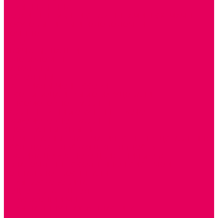
ИГРЫ НИКИТИНА
МОЗАИКИ И КУБИКИ С КАРТИНКАМИ И СХЕМАМИ
ДОСУГОВЫЕ ИГРЫ И ГОЛОВОЛОМКИ
ДОМИНО
ЛОТО
ШАХМАТЫ, ШАШКИ
ГОЛОВОЛОМКИ
НАПОЛЬНЫЕ
НАСТОЛЬНЫЕ
МАТЕРИАЛЫ МОНТЕССОРИ
ПЕСОК и ВОДА ИГРЫ и ОБОРУДОВАНИЕ
СЕНСОМОТОРНОЕ РАЗВИТИЕ
РАЗВИТИЕ РЕЧИ и ОБУЧЕНИЕ ГРАМОТЕ
ГРАФОМОТОРНОЕ РАЗВИТИЕ
ИНОСТРАННЫЕ ЯЗЫКИ
ЭЛЕМЕНТАРНЫЕ МАТЕМАТИЧЕСКИЕ ПРЕДСТАВЛЕНИЯ
ИССЛЕДОВАТЕЛЬСКАЯ ДЕЯТЕЛЬНОСТЬ
ПРАВИЛА ДОРОЖНОГО ДВИЖЕНИЯ и ОБЖ
ОЗНАКОМЛЕНИЕ С СОЛНЕЧНОЙ СИСТЕМОЙ
СОЦИАЛЬНОЕ ВОСПИТАНИЕ
ИГРЫ ВОСКОБОВИЧА
ПОДГОТОВКА К ШКОЛЕ
ОКРУЖАЮЩИЙ МИР
ИГРЫ НА ЛИПУЧКАХ из ПЛАСТИКА
ИГРЫ НА ЛИПУЧКАХ из ФЕТРА