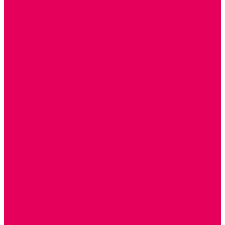
РЕАБИЛИТАЦИЯ
ЦИФРОВАЯ ОБРАЗОВАТЕЛЬНАЯ СРЕДА
ИНФОРМАЦИОННО-КОММУНИКАЦИОННЫЕ
ТЕХНОЛОГИИ
РОБОТОТЕХНИКА
НЕЙРОПИЛОТИРОВАНИЕ
ИСКУССТВЕННЫЙ ИНТЕЛЛЕКТ
АЛГОРИТМИКА В ДОУ
КОНСТРУИРОВАНИЕ И ПРОГРАММИРОВАНИЕ
РОБОТОТЕХНИКА ДЛЯ НАЧАЛЬНОЙ ШКОЛЫ
Работа с юр.лицами
Работа с ДОУ
Работа с ИП и ООО
Методическая поддержка
Блог
Учебно-методический центр ФИСО
Модульная программа СТЕМ
Образовательный портал Элтиленд
Комплекты для дооснащения РППС в ДОО
Помощь
Доставка
Обмен и возврат
Оплата
Скачать Мультстудию
Скачать каталоги