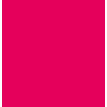
ТЕАТРАЛИЗОВАННАЯ ДЕЯТЕЛЬНОСТЬ
МУЗЫКАЛЬНЫЕ ИНСТРУМЕНТЫ
ПАЛЬЧИКОВЫЕ КУКЛЫ и ПОДСТАВКИ ДЛЯ НИХ
ПЕРЧАТОЧНЫЕ КУКЛЫ и ПОДСТАВКИ ДЛЯ НИХ
ОБРАЗОВАТЕЛЬНО-ВОСПИТАТЕЛЬНЫЕ ИГРЫ И
ИГРУШКИ, НАГЛЯДНО-ДИДАКТИЧЕСКИЙ и
РАЗДАТОЧНЫЙ МАТЕРИАЛ
ИГРЫ НИКИТИНА
МОЗАИКИ И КУБИКИ С КАРТИНКАМИ И СХЕМАМИ
ДОСУГОВЫЕ ИГРЫ И ГОЛОВОЛОМКИ
СПОРТИВНОЕ ОБОРУДОВАНИЕ и ИНВЕНТАРЬ
ОБОРУДОВАНИЕ ДЛЯ БАССЕЙНОВ
МЯГКИЕ МОДУЛИ
ОБРУЧИ, СКАКАЛКИ, ПАЛКИ, ЛЕНТЫ, МЯЧИ
МЕБЕЛЬ ДОУ
БАНКЕТКИ, СКАМЕЙКИ, ЗЕРКАЛА, РОСТОМЕРЫ
СТОЛЫ для ЖЕЛЕЗНОЙ ДОРОГИ
ИГРОВАЯ МЕБЕЛЬ
КРУПНОГАБАРИТНОЕ ИГРОВОЕ ОБОРУДОВАНИЕ
ДИДАКТИЧЕСКИЕ, НАПОЛЬНЫЕ ИГРУШКИ и КОВРИКИ
ДОМА
ГОРКИ
СЕНСОРНАЯ КОМНАТА
МЯГКАЯ СРЕДА
СВЕТОВЫЕ ПРИБОРЫ