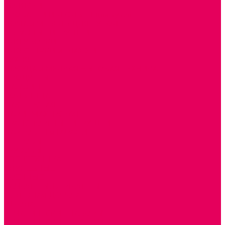
КОЛЯСКИ
КРОВАТКИ И ЛЮЛЬКИ для кукол
ДОМА и МЕБЕЛЬ ДЛЯ КУКОЛ
ОБРАЗНЫЕ ИГРУШКИ
ДЛЯ УБОРКИ
ДЛЯ СТИРКИ и ГЛАЖКИ
КУХНЯ
ПОСУДА и МЕЛКАЯ БЫТОВАЯ ТЕХНИКА
ПРОДУКТЫ
МАГАЗИН
БОЛЬНИЦА
МАСТЕРСКАЯ
ПАРИКМАХЕРСКАЯ
ТРАНСПОРТНЫЕ ИГРУШКИ
ПАРКОВКИ и ГАРАЖИ
ЛЕГКОВЫЕ
ГРУЗОВЫЕ
СПЕЦТЕХНИКА
СЛУЖЕБНЫЕ
ВОЕННЫЕ
САМОЛЕТЫ, ВЕРТОЛЕТЫ
ЖЕЛЕЗНАЯ ДОРОГА
ШКОЛА
ТЕМАТИЧЕСКИЕ НАБОРЫ
ТЕМАТИЧЕСКИЕ КОСТЮМЫ