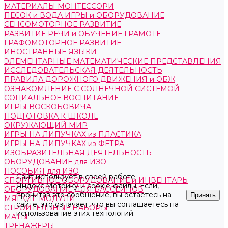
МАТЕРИАЛЫ МОНТЕССОРИ
ПЕСОК и ВОДА ИГРЫ и ОБОРУДОВАНИЕ
СЕНСОМОТОРНОЕ РАЗВИТИЕ
РАЗВИТИЕ РЕЧИ и ОБУЧЕНИЕ ГРАМОТЕ
ГРАФОМОТОРНОЕ РАЗВИТИЕ
ИНОСТРАННЫЕ ЯЗЫКИ
ЭЛЕМЕНТАРНЫЕ МАТЕМАТИЧЕСКИЕ ПРЕДСТАВЛЕНИЯ
ИССЛЕДОВАТЕЛЬСКАЯ ДЕЯТЕЛЬНОСТЬ
ПРАВИЛА ДОРОЖНОГО ДВИЖЕНИЯ и ОБЖ
ОЗНАКОМЛЕНИЕ С СОЛНЕЧНОЙ СИСТЕМОЙ
СОЦИАЛЬНОЕ ВОСПИТАНИЕ
ИГРЫ ВОСКОБОВИЧА
ПОДГОТОВКА К ШКОЛЕ
ОКРУЖАЮЩИЙ МИР
ИГРЫ НА ЛИПУЧКАХ из ПЛАСТИКА
ИГРЫ НА ЛИПУЧКАХ из ФЕТРА
ИЗОБРАЗИТЕЛЬНАЯ ДЕЯТЕЛЬНОСТЬ
ОБОРУДОВАНИЕ для ИЗО
ПОСОБИЯ для ИЗО
Сайт использует в своей работе
СПОРТИВНОЕ ОБОРУДОВАНИЕ и ИНВЕНТАРЬ
Яндекс.Метрику
и
cookie-файлы
. Если,
ОБОРУДОВАНИЕ ДЛЯ БАССЕЙНОВ
прочитав это сообщение, вы остаетесь на
Принять
МЯГКИЕ МОДУЛИ
сайте, это означает, что вы соглашаетесь на
СТРОИТЕЛЬНЫЕ НАБОРЫ
использование этих технологий.
МАТЫ
ТРЕНАЖЕРЫ