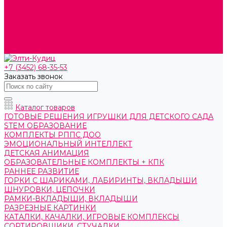
О компании
Контакты
Готовые решения
Политика конфиденциальности
Отзывы
Сертификаты
+7 (3452) 68-35-53
Заказать звонок
Каталог товаров
ГОТОВЫЕ РЕШЕНИЯ ИГРУШКИ ДЛЯ ДЕТСКОГО САДА
STEM ОБРАЗОВАНИЕ
КОМПЛЕКТЫ РППС ДОО
ЭМОЦИОНАЛЬНЫЙ ИНТЕЛЛЕКТ
ДЕТСКАЯ АНИМАЦИЯ
ОБРАЗОВАТЕЛЬНЫЕ КОМПЛЕКТЫ + КПК
РАННЕЕ РАЗВИТИЕ
ГОРКИ С ШАРИКАМИ, ЛАБИРИНТЫ, ВКЛАДЫШИ
ШНУРОВКИ, ЦЕПОЧКИ
РАМКИ-ВКЛАДЫШИ, ВКЛАДЫШИ
РАЗРЕЗНЫЕ КАРТИНКИ
КАТАЛКИ, КАЧАЛКИ, ИГРОВЫЕ КОМПЛЕКСЫ
СОРТИРОВЩИКИ, СТУЧАЛКИ