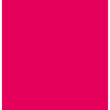
СТОЛЫ, СТУЛЬЯ
КРОВАТИ, МАТРАСЫ
ШКАФЫ (для одежды, полотенец, горшков)
СТЕНКИ ДЛЯ ИГРУШЕК
УГОЛКИ ПРИРОДЫ
ОБОРУДОВАНИЕ ДЛЯ ХРАНЕНИЯ СПОРТИНВЕНТАРЯ,
КНИГ, ИГРУШЕК
ИНФОРМАЦИОННЫЕ СТЕНДЫ
МЯГКАЯ МЕБЕЛЬ
СИСТЕМЫ ХРАНЕНИЯ
СТОЛЫ для ЛЕГО
МАРКИРОВКА МЕБЕЛИ
КУХОННАЯ МЕБЕЛЬ
СКЛАДИРУЕМАЯ МЕБЕЛЬ, МЕБЕЛЬ ТРАНСФОРМЕР
ПОДУШКИ, ОДЕЯЛА, КПБ, ПОЛОТЕНЦА
КРУПНОГАБАРИТНОЕ ИГРОВОЕ ОБОРУДОВАНИЕ
ДИДАКТИЧЕСКИЕ, НАПОЛЬНЫЕ ИГРУШКИ и КОВРИКИ
ДОМА
ГОРКИ
КАЧАЛКИ
МАШИНКИ
ИГРОВЫЕ КОМПЛЕКСЫ и НАБОРЫ
МАНЕЖИ
КАЧЕЛИ
КОНСТРУКТОРЫ