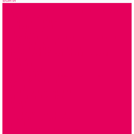
Войти
Каталог товаров
ГОТОВЫЕ РЕШЕНИЯ ИГРУШКИ ДЛЯ ДЕТСКОГО САДА
STEM ОБРАЗОВАНИЕ
КОМПЛЕКТЫ РППС ДОО
ЭМОЦИОНАЛЬНЫЙ ИНТЕЛЛЕКТ
РАННЕЕ РАЗВИТИЕ
ГОРКИ С ШАРИКАМИ, ЛАБИРИНТЫ, ВКЛАДЫШИ
ШНУРОВКИ, ЦЕПОЧКИ
РАМКИ-ВКЛАДЫШИ, ВКЛАДЫШИ
КОНСТРУКТОРЫ И СТРОИТЕЛЬНЫЕ НАБОРЫ
ПОЛИДРОН
ДЕРЕВЯННЫЕ
ПЛАСТМАССОВЫЕ
ОБОРУДОВАНИЕ ГРУПП для детей от 1 года
КРОВАТИ МАТРАЦЫ КПБ
ХОДУНКИ
СТУЛЬЧИК ДЛЯ КОРМЛЕНИЯ
КАБИНЕТЫ СПЕЦИАЛИСТОВ
ПСИХОЛОГ
ЛОГОПЕД
СЮЖЕТНО-РОЛЕВЫЕ ИГРЫ
КУКЛЫ и ОДЕЖДА ДЛЯ КУКОЛ
КОЛЯСКИ
КРОВАТКИ И ЛЮЛЬКИ для кукол