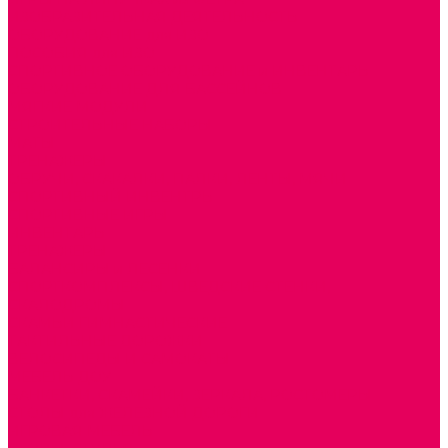
ИЗОБРАЗИТЕЛЬНАЯ ДЕЯТЕЛЬНОСТЬ
ОБОРУДОВАНИЕ для ИЗО
ПОСОБИЯ для ИЗО
СПОРТИВНОЕ ОБОРУДОВАНИЕ и ИНВЕНТАРЬ
ОБОРУДОВАНИЕ ДЛЯ БАССЕЙНОВ
МЯГКИЕ МОДУЛИ
СТРОИТЕЛЬНЫЕ НАБОРЫ
МАТЫ
ТРЕНАЖЕРЫ
ОБРУЧИ, СКАКАЛКИ, ПАЛКИ, ЛЕНТЫ, МЯЧИ
СПОРТИВНЫЙ ИНВЕНТРЬ
СПОРТИВНЫЕ ИГРЫ
ИНВЕНТАРЬ
ТРЕНАЖЕРЫ
БАЛАНСИРЫ и ЛЕСЕНКИ
СПОРТКОМПЛЕКСЫ, ШВЕДСКИЕ СТЕНКИ,
СКАЛОДРОМЫ
СКАМЬИ ГИМНАСТИЧЕСКИЕ
ТАКТИЛЬНЫЕ ДОРОЖКИ
ВЕЛОСИПЕДЫ И САМОКАТЫ
МЕБЕЛЬ ДОУ
БАНКЕТКИ, СКАМЕЙКИ, ЗЕРКАЛА, РОСТОМЕРЫ
СТОЛЫ для ЖЕЛЕЗНОЙ ДОРОГИ
ИГРОВАЯ МЕБЕЛЬ