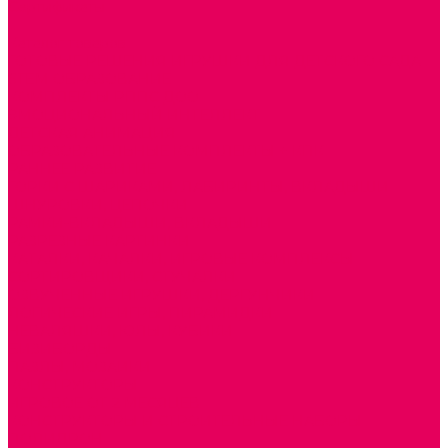
Сертификаты
...
Каталог товаров
ГОТОВЫЕ РЕШЕНИЯ ИГРУШКИ ДЛЯ ДЕТСКОГО САДА
STEM ОБРАЗОВАНИЕ
КОМПЛЕКТЫ РППС ДОО
ЭМОЦИОНАЛЬНЫЙ ИНТЕЛЛЕКТ
ДЕТСКАЯ АНИМАЦИЯ
ОБРАЗОВАТЕЛЬНЫЕ КОМПЛЕКТЫ + КПК
РАННЕЕ РАЗВИТИЕ
ГОРКИ С ШАРИКАМИ, ЛАБИРИНТЫ, ВКЛАДЫШИ
ШНУРОВКИ, ЦЕПОЧКИ
РАМКИ-ВКЛАДЫШИ, ВКЛАДЫШИ
РАЗРЕЗНЫЕ КАРТИНКИ
КАТАЛКИ, КАЧАЛКИ, ИГРОВЫЕ КОМПЛЕКСЫ
СОРТИРОВЩИКИ, СТУЧАЛКИ
ОЗВУЧЕННЫЕ ИГРУШКИ, ДЕРГУНЧИКИ
ЛОГИЧЕСКИЕ ИГРЫ, ПИРАМИДКИ
НЕВАЛЯШКИ, ЮЛЫ, КУБИКИ
БИЗИБОРДЫ
ПАЗЛЫ, МОЗАИКИ
КОНСТРУКТОРЫ
ИГРОВОЕ ОТ 2 МЕСЯЦЕВ
КОНСТРУКТОРЫ И СТРОИТЕЛЬНЫЕ НАБОРЫ
ПОЛИДРОН