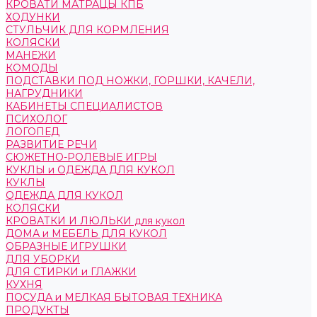
КРОВАТИ МАТРАЦЫ КПБ
ХОДУНКИ
СТУЛЬЧИК ДЛЯ КОРМЛЕНИЯ
КОЛЯСКИ
МАНЕЖИ
КОМОДЫ
ПОДСТАВКИ ПОД НОЖКИ, ГОРШКИ, КАЧЕЛИ,
НАГРУДНИКИ
КАБИНЕТЫ СПЕЦИАЛИСТОВ
ПСИХОЛОГ
ЛОГОПЕД
РАЗВИТИЕ РЕЧИ
СЮЖЕТНО-РОЛЕВЫЕ ИГРЫ
КУКЛЫ и ОДЕЖДА ДЛЯ КУКОЛ
КУКЛЫ
ОДЕЖДА ДЛЯ КУКОЛ
КОЛЯСКИ
КРОВАТКИ И ЛЮЛЬКИ для кукол
ДОМА и МЕБЕЛЬ ДЛЯ КУКОЛ
ОБРАЗНЫЕ ИГРУШКИ
ДЛЯ УБОРКИ
ДЛЯ СТИРКИ и ГЛАЖКИ
КУХНЯ
ПОСУДА и МЕЛКАЯ БЫТОВАЯ ТЕХНИКА
ПРОДУКТЫ