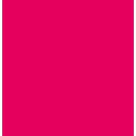
ДЕРЕВЯННЫЕ
ПЛАСТМАССОВЫЕ
ИЗ ПВХ
МАГНИТНЫЕ
РОБОТОТЕХНИЧЕСКИЕ
МЕТАЛЛИЧЕСКИЕ
ЛЕГО для ДОУ
НАУЧНО-ПОЗНАВАТЕЛЬНЫЕ
ОБОРУДОВАНИЕ ГРУПП для детей от 1 года
КРОВАТИ МАТРАЦЫ КПБ
ХОДУНКИ
СТУЛЬЧИК ДЛЯ КОРМЛЕНИЯ
КОЛЯСКИ
МАНЕЖИ
КОМОДЫ
ПОДСТАВКИ ПОД НОЖКИ, ГОРШКИ, КАЧЕЛИ,
НАГРУДНИКИ
КАБИНЕТЫ СПЕЦИАЛИСТОВ
ПСИХОЛОГ
ЛОГОПЕД
РАЗВИТИЕ РЕЧИ
СЮЖЕТНО-РОЛЕВЫЕ ИГРЫ
КУКЛЫ и ОДЕЖДА ДЛЯ КУКОЛ
КУКЛЫ
ОДЕЖДА ДЛЯ КУКОЛ