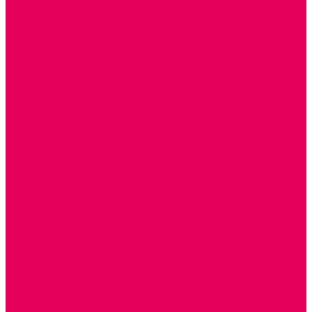
ДОПОЛНИТЕЛЬНО
НАЦИОНАЛЬНЫЕ ПРОЕКТЫ
ЭКОЛОГИЯ
ПАТРИОТИЧЕСКОЕ ВОСПИТАНИЕ
РОДНАЯ ИГРУШКА
Работа с юр.лицами
Работа с ДОУ
Работа с ИП и ООО
Методическая поддержка
Блог
Учебно-методический центр ФИСО
Модульная программа СТЕМ
Образовательный портал Элтиленд
Комплекты для дооснащения РППС в ДОО
Помощь
Доставка
Обмен и возврат
Оплата
Скачать Мультстудию
Скачать каталоги
О компании
Контакты
Готовые решения
Политика конфиденциальности
Отзывы