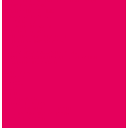
ДИДАКТИЧЕСКИЕ ПАНЕЛИ и БИЗИБОРДЫ
ЭЛЕМЕНТЫ ДЕКОРА
МОЗАИКИ НАСТЕННЫЕ
СЕНСОРНАЯ КОМНАТА
МЯГКАЯ СРЕДА
СВЕТОВЫЕ ПРИБОРЫ
ДОПОЛНИТЕЛЬНО
НАСТЕННОЕ ОБОРУДОВАНИЕ
НАЦИОНАЛЬНЫЕ ПРОЕКТЫ
ЭКОЛОГИЯ
ПАТРИОТИЧЕСКОЕ ВОСПИТАНИЕ
ИГРУШКИ-ЗАБАВЫ, НАРОДНЫЕ ИГРУШКИ
НАРОДНЫЕ ПРОМЫСЛЫ
ДЫМКА
КАРГОПОЛЬ
ХОХЛОМА
ГОРОДЕЦ
ГЖЕЛЬ
МЕЗЕНЬ
ФИЛИМОНОВО
РОДНАЯ ИГРУШКА
СЕМЬЯ. СЕМЕЙНЫЕ ЦЕННОСТИ.
ФИНАНСОВАЯ ГРАМОТНОСТЬ
ДОСТУПНАЯ СРЕДА
ТАКТИЛЬНЫЕ ОЩУЩЕНИЯ