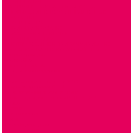
РЕАБИЛИТАЦИЯ
ЦИФРОВАЯ ОБРАЗОВАТЕЛЬНАЯ СРЕДА
ИНФОРМАЦИОННО-КОММУНИКАЦИОННЫЕ
ТЕХНОЛОГИИ
РОБОТОТЕХНИКА
НЕЙРОПИЛОТИРОВАНИЕ
ИСКУССТВЕННЫЙ ИНТЕЛЛЕКТ
АЛГОРИТМИКА В ДОУ
КОНСТРУИРОВАНИЕ И ПРОГРАММИРОВАНИЕ
РОБОТОТЕХНИКА ДЛЯ НАЧАЛЬНОЙ ШКОЛЫ
Работа с юр.лицами
Работа с ДОУ
Работа с ИП и ООО
Методическая поддержка
Блог
Учебно-методический центр ФИСО
Модульная программа СТЕМ
Образовательный портал Элтиленд
Комплекты для дооснащения РППС в ДОО
Помощь
Доставка
Обмен и возврат
Оплата
Скачать Мультстудию
Скачать каталоги