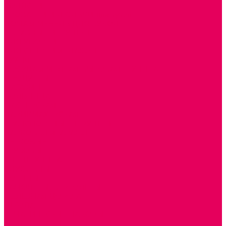
КОЛЯСКИ
КРОВАТКИ И ЛЮЛЬКИ для кукол
ДОМА и МЕБЕЛЬ ДЛЯ КУКОЛ
ОБРАЗНЫЕ ИГРУШКИ
ДЛЯ УБОРКИ
ДЛЯ СТИРКИ и ГЛАЖКИ
КУХНЯ
ПОСУДА и МЕЛКАЯ БЫТОВАЯ ТЕХНИКА
ПРОДУКТЫ
МАГАЗИН
БОЛЬНИЦА
МАСТЕРСКАЯ
ПАРИКМАХЕРСКАЯ
ТРАНСПОРТНЫЕ ИГРУШКИ
ПАРКОВКИ и ГАРАЖИ
ЛЕГКОВЫЕ
ГРУЗОВЫЕ
СПЕЦТЕХНИКА
СЛУЖЕБНЫЕ
ВОЕННЫЕ
САМОЛЕТЫ, ВЕРТОЛЕТЫ
ЖЕЛЕЗНАЯ ДОРОГА
ШКОЛА
ТЕМАТИЧЕСКИЕ НАБОРЫ
ТЕМАТИЧЕСКИЕ КОСТЮМЫ