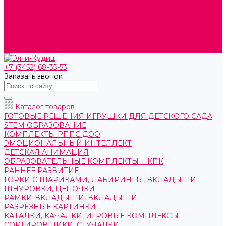
О компании
Контакты
Готовые решения
Политика конфиденциальности
Отзывы
Сертификаты
+7 (3452) 68-35-53
Заказать звонок
Каталог товаров
ГОТОВЫЕ РЕШЕНИЯ ИГРУШКИ ДЛЯ ДЕТСКОГО САДА
STEM ОБРАЗОВАНИЕ
КОМПЛЕКТЫ РППС ДОО
ЭМОЦИОНАЛЬНЫЙ ИНТЕЛЛЕКТ
ДЕТСКАЯ АНИМАЦИЯ
ОБРАЗОВАТЕЛЬНЫЕ КОМПЛЕКТЫ + КПК
РАННЕЕ РАЗВИТИЕ
ГОРКИ С ШАРИКАМИ, ЛАБИРИНТЫ, ВКЛАДЫШИ
ШНУРОВКИ, ЦЕПОЧКИ
РАМКИ-ВКЛАДЫШИ, ВКЛАДЫШИ
РАЗРЕЗНЫЕ КАРТИНКИ
КАТАЛКИ, КАЧАЛКИ, ИГРОВЫЕ КОМПЛЕКСЫ
СОРТИРОВЩИКИ, СТУЧАЛКИ