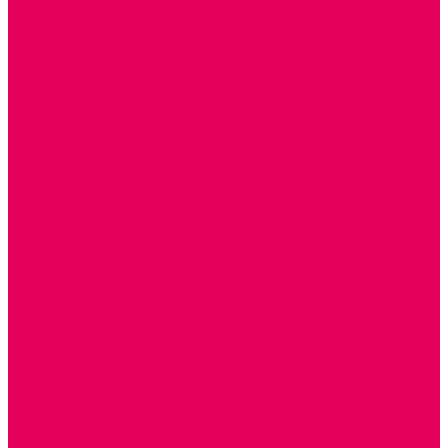
ДОПОЛНИТЕЛЬНО
НАЦИОНАЛЬНЫЕ ПРОЕКТЫ
ЭКОЛОГИЯ
ПАТРИОТИЧЕСКОЕ ВОСПИТАНИЕ
РОДНАЯ ИГРУШКА
Работа с юр.лицами
Работа с ДОУ
Работа с ИП и ООО
Методическая поддержка
Блог
Учебно-методический центр ФИСО
Модульная программа СТЕМ
Образовательный портал Элтиленд
Комплекты для дооснащения РППС в ДОО
Помощь
Доставка
Обмен и возврат
Оплата
Скачать Мультстудию
Скачать каталоги
О компании
Контакты
Готовые решения
Политика конфиденциальности
Отзывы