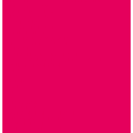
ДИДАКТИЧЕСКИЕ ПАНЕЛИ и БИЗИБОРДЫ
ЭЛЕМЕНТЫ ДЕКОРА
МОЗАИКИ НАСТЕННЫЕ
СЕНСОРНАЯ КОМНАТА
МЯГКАЯ СРЕДА
СВЕТОВЫЕ ПРИБОРЫ
ДОПОЛНИТЕЛЬНО
НАСТЕННОЕ ОБОРУДОВАНИЕ
НАЦИОНАЛЬНЫЕ ПРОЕКТЫ
ЭКОЛОГИЯ
ПАТРИОТИЧЕСКОЕ ВОСПИТАНИЕ
ИГРУШКИ-ЗАБАВЫ, НАРОДНЫЕ ИГРУШКИ
НАРОДНЫЕ ПРОМЫСЛЫ
ДЫМКА
КАРГОПОЛЬ
ХОХЛОМА
ГОРОДЕЦ
ГЖЕЛЬ
МЕЗЕНЬ
ФИЛИМОНОВО
РОДНАЯ ИГРУШКА
СЕМЬЯ. СЕМЕЙНЫЕ ЦЕННОСТИ.
ФИНАНСОВАЯ ГРАМОТНОСТЬ
ДОСТУПНАЯ СРЕДА
ТАКТИЛЬНЫЕ ОЩУЩЕНИЯ