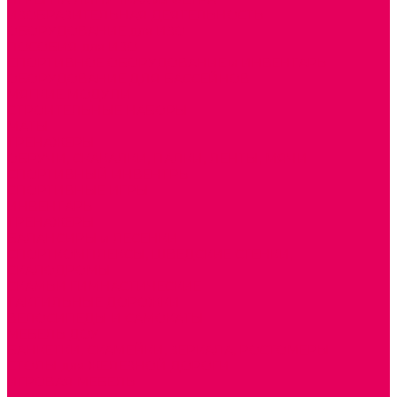
ИЗОБРАЗИТЕЛЬНАЯ ДЕЯТЕЛЬНОСТЬ
ОБОРУДОВАНИЕ для ИЗО
ПОСОБИЯ для ИЗО
СПОРТИВНОЕ ОБОРУДОВАНИЕ и ИНВЕНТАРЬ
ОБОРУДОВАНИЕ ДЛЯ БАССЕЙНОВ
МЯГКИЕ МОДУЛИ
СТРОИТЕЛЬНЫЕ НАБОРЫ
МАТЫ
ТРЕНАЖЕРЫ
ОБРУЧИ, СКАКАЛКИ, ПАЛКИ, ЛЕНТЫ, МЯЧИ
СПОРТИВНЫЙ ИНВЕНТРЬ
СПОРТИВНЫЕ ИГРЫ
ИНВЕНТАРЬ
ТРЕНАЖЕРЫ
БАЛАНСИРЫ и ЛЕСЕНКИ
СПОРТКОМПЛЕКСЫ, ШВЕДСКИЕ СТЕНКИ,
СКАЛОДРОМЫ
СКАМЬИ ГИМНАСТИЧЕСКИЕ
ТАКТИЛЬНЫЕ ДОРОЖКИ
ВЕЛОСИПЕДЫ И САМОКАТЫ
МЕБЕЛЬ ДОУ
БАНКЕТКИ, СКАМЕЙКИ, ЗЕРКАЛА, РОСТОМЕРЫ
СТОЛЫ для ЖЕЛЕЗНОЙ ДОРОГИ
ИГРОВАЯ МЕБЕЛЬ