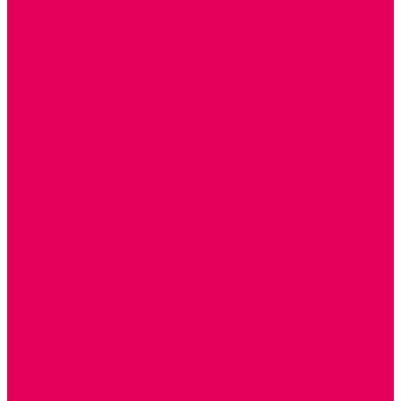
ТЕАТРАЛИЗОВАННАЯ ДЕЯТЕЛЬНОСТЬ
МУЗЫКАЛЬНЫЕ ИНСТРУМЕНТЫ
ПАЛЬЧИКОВЫЕ КУКЛЫ и ПОДСТАВКИ ДЛЯ НИХ
ПЕРЧАТОЧНЫЕ КУКЛЫ и ПОДСТАВКИ ДЛЯ НИХ
ШАГАЮЩИЙ ТЕАТР
ШАПОЧКИ
РОСТОВЫЕ КУКЛЫ
ТЕАТРАЛЬНЫЕ И ПРАЗДНИЧНО-КАРНАВАЛЬНЫЕ
КОСТЮМЫ
ДЕТСКИЕ
ВЗРОСЛЫЕ
УСЫ, БОРОДЫ, ПАРИКИ, АКСЕССУАРЫ
УГОЛКИ РЯЖЕНИЯ
ТЕАТР ТЕНЕЙ
ДЕКОРАЦИИ
НАСТОЛЬНЫЙ ТЕАТР
ТЕАТР МАГНИТНЫЙ
ТЕАТРАЛЬНЫЕ КУКЛЫ
ПЛАТКОВЫЕ КУКЛЫ
ШИРМЫ
НАСТОЛЬНЫЕ
НАПОЛЬНЫЕ
ОБРАЗОВАТЕЛЬНО-ВОСПИТАТЕЛЬНЫЕ ИГРЫ И
ИГРУШКИ, НАГЛЯДНО-ДИДАКТИЧЕСКИЙ и
РАЗДАТОЧНЫЙ МАТЕРИАЛ