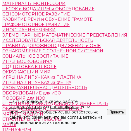
МАТЕРИАЛЫ МОНТЕССОРИ
ПЕСОК и ВОДА ИГРЫ и ОБОРУДОВАНИЕ
СЕНСОМОТОРНОЕ РАЗВИТИЕ
РАЗВИТИЕ РЕЧИ и ОБУЧЕНИЕ ГРАМОТЕ
ГРАФОМОТОРНОЕ РАЗВИТИЕ
ИНОСТРАННЫЕ ЯЗЫКИ
ЭЛЕМЕНТАРНЫЕ МАТЕМАТИЧЕСКИЕ ПРЕДСТАВЛЕНИЯ
ИССЛЕДОВАТЕЛЬСКАЯ ДЕЯТЕЛЬНОСТЬ
ПРАВИЛА ДОРОЖНОГО ДВИЖЕНИЯ и ОБЖ
ОЗНАКОМЛЕНИЕ С СОЛНЕЧНОЙ СИСТЕМОЙ
СОЦИАЛЬНОЕ ВОСПИТАНИЕ
ИГРЫ ВОСКОБОВИЧА
ПОДГОТОВКА К ШКОЛЕ
ОКРУЖАЮЩИЙ МИР
ИГРЫ НА ЛИПУЧКАХ из ПЛАСТИКА
ИГРЫ НА ЛИПУЧКАХ из ФЕТРА
ИЗОБРАЗИТЕЛЬНАЯ ДЕЯТЕЛЬНОСТЬ
ОБОРУДОВАНИЕ для ИЗО
ПОСОБИЯ для ИЗО
Сайт использует в своей работе
СПОРТИВНОЕ ОБОРУДОВАНИЕ и ИНВЕНТАРЬ
Яндекс.Метрику
и
cookie-файлы
. Если,
ОБОРУДОВАНИЕ ДЛЯ БАССЕЙНОВ
прочитав это сообщение, вы остаетесь на
Принять
МЯГКИЕ МОДУЛИ
сайте, это означает, что вы соглашаетесь на
СТРОИТЕЛЬНЫЕ НАБОРЫ
использование этих технологий.
МАТЫ
ТРЕНАЖЕРЫ