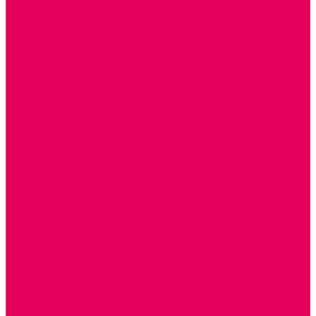
ТЕАТРАЛИЗОВАННАЯ ДЕЯТЕЛЬНОСТЬ
МУЗЫКАЛЬНЫЕ ИНСТРУМЕНТЫ
ПАЛЬЧИКОВЫЕ КУКЛЫ и ПОДСТАВКИ ДЛЯ НИХ
ПЕРЧАТОЧНЫЕ КУКЛЫ и ПОДСТАВКИ ДЛЯ НИХ
ОБРАЗОВАТЕЛЬНО-ВОСПИТАТЕЛЬНЫЕ ИГРЫ И
ИГРУШКИ, НАГЛЯДНО-ДИДАКТИЧЕСКИЙ и
РАЗДАТОЧНЫЙ МАТЕРИАЛ
ИГРЫ НИКИТИНА
МОЗАИКИ И КУБИКИ С КАРТИНКАМИ И СХЕМАМИ
ДОСУГОВЫЕ ИГРЫ И ГОЛОВОЛОМКИ
СПОРТИВНОЕ ОБОРУДОВАНИЕ и ИНВЕНТАРЬ
ОБОРУДОВАНИЕ ДЛЯ БАССЕЙНОВ
МЯГКИЕ МОДУЛИ
ОБРУЧИ, СКАКАЛКИ, ПАЛКИ, ЛЕНТЫ, МЯЧИ
МЕБЕЛЬ ДОУ
БАНКЕТКИ, СКАМЕЙКИ, ЗЕРКАЛА, РОСТОМЕРЫ
СТОЛЫ для ЖЕЛЕЗНОЙ ДОРОГИ
ИГРОВАЯ МЕБЕЛЬ
КРУПНОГАБАРИТНОЕ ИГРОВОЕ ОБОРУДОВАНИЕ
ДИДАКТИЧЕСКИЕ, НАПОЛЬНЫЕ ИГРУШКИ и КОВРИКИ
ДОМА
ГОРКИ
СЕНСОРНАЯ КОМНАТА
МЯГКАЯ СРЕДА
СВЕТОВЫЕ ПРИБОРЫ