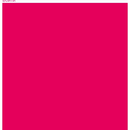
Войти
Каталог товаров
ГОТОВЫЕ РЕШЕНИЯ ИГРУШКИ ДЛЯ ДЕТСКОГО САДА
STEM ОБРАЗОВАНИЕ
КОМПЛЕКТЫ РППС ДОО
ЭМОЦИОНАЛЬНЫЙ ИНТЕЛЛЕКТ
РАННЕЕ РАЗВИТИЕ
ГОРКИ С ШАРИКАМИ, ЛАБИРИНТЫ, ВКЛАДЫШИ
ШНУРОВКИ, ЦЕПОЧКИ
РАМКИ-ВКЛАДЫШИ, ВКЛАДЫШИ
КОНСТРУКТОРЫ И СТРОИТЕЛЬНЫЕ НАБОРЫ
ПОЛИДРОН
ДЕРЕВЯННЫЕ
ПЛАСТМАССОВЫЕ
ОБОРУДОВАНИЕ ГРУПП для детей от 1 года
КРОВАТИ МАТРАЦЫ КПБ
ХОДУНКИ
СТУЛЬЧИК ДЛЯ КОРМЛЕНИЯ
КАБИНЕТЫ СПЕЦИАЛИСТОВ
ПСИХОЛОГ
ЛОГОПЕД
СЮЖЕТНО-РОЛЕВЫЕ ИГРЫ
КУКЛЫ и ОДЕЖДА ДЛЯ КУКОЛ
КОЛЯСКИ
КРОВАТКИ И ЛЮЛЬКИ для кукол