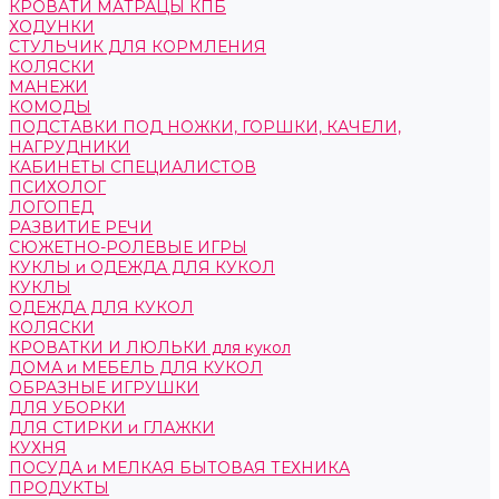
КРОВАТИ МАТРАЦЫ КПБ
ХОДУНКИ
СТУЛЬЧИК ДЛЯ КОРМЛЕНИЯ
КОЛЯСКИ
МАНЕЖИ
КОМОДЫ
ПОДСТАВКИ ПОД НОЖКИ, ГОРШКИ, КАЧЕЛИ,
НАГРУДНИКИ
КАБИНЕТЫ СПЕЦИАЛИСТОВ
ПСИХОЛОГ
ЛОГОПЕД
РАЗВИТИЕ РЕЧИ
СЮЖЕТНО-РОЛЕВЫЕ ИГРЫ
КУКЛЫ и ОДЕЖДА ДЛЯ КУКОЛ
КУКЛЫ
ОДЕЖДА ДЛЯ КУКОЛ
КОЛЯСКИ
КРОВАТКИ И ЛЮЛЬКИ для кукол
ДОМА и МЕБЕЛЬ ДЛЯ КУКОЛ
ОБРАЗНЫЕ ИГРУШКИ
ДЛЯ УБОРКИ
ДЛЯ СТИРКИ и ГЛАЖКИ
КУХНЯ
ПОСУДА и МЕЛКАЯ БЫТОВАЯ ТЕХНИКА
ПРОДУКТЫ