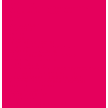
ИГРЫ НИКИТИНА
МОЗАИКИ И КУБИКИ С КАРТИНКАМИ И СХЕМАМИ
ДОСУГОВЫЕ ИГРЫ И ГОЛОВОЛОМКИ
ДОМИНО
ЛОТО
ШАХМАТЫ, ШАШКИ
ГОЛОВОЛОМКИ
НАПОЛЬНЫЕ
НАСТОЛЬНЫЕ
МАТЕРИАЛЫ МОНТЕССОРИ
ПЕСОК и ВОДА ИГРЫ и ОБОРУДОВАНИЕ
СЕНСОМОТОРНОЕ РАЗВИТИЕ
РАЗВИТИЕ РЕЧИ и ОБУЧЕНИЕ ГРАМОТЕ
ГРАФОМОТОРНОЕ РАЗВИТИЕ
ИНОСТРАННЫЕ ЯЗЫКИ
ЭЛЕМЕНТАРНЫЕ МАТЕМАТИЧЕСКИЕ ПРЕДСТАВЛЕНИЯ
ИССЛЕДОВАТЕЛЬСКАЯ ДЕЯТЕЛЬНОСТЬ
ПРАВИЛА ДОРОЖНОГО ДВИЖЕНИЯ и ОБЖ
ОЗНАКОМЛЕНИЕ С СОЛНЕЧНОЙ СИСТЕМОЙ
СОЦИАЛЬНОЕ ВОСПИТАНИЕ
ИГРЫ ВОСКОБОВИЧА
ПОДГОТОВКА К ШКОЛЕ
ОКРУЖАЮЩИЙ МИР
ИГРЫ НА ЛИПУЧКАХ из ПЛАСТИКА
ИГРЫ НА ЛИПУЧКАХ из ФЕТРА