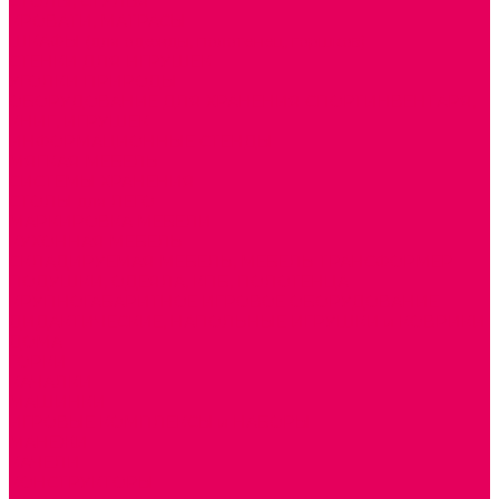
СТОЛЫ, СТУЛЬЯ
КРОВАТИ, МАТРАСЫ
ШКАФЫ (для одежды, полотенец, горшков)
СТЕНКИ ДЛЯ ИГРУШЕК
УГОЛКИ ПРИРОДЫ
ОБОРУДОВАНИЕ ДЛЯ ХРАНЕНИЯ СПОРТИНВЕНТАРЯ,
КНИГ, ИГРУШЕК
ИНФОРМАЦИОННЫЕ СТЕНДЫ
МЯГКАЯ МЕБЕЛЬ
СИСТЕМЫ ХРАНЕНИЯ
СТОЛЫ для ЛЕГО
МАРКИРОВКА МЕБЕЛИ
КУХОННАЯ МЕБЕЛЬ
СКЛАДИРУЕМАЯ МЕБЕЛЬ, МЕБЕЛЬ ТРАНСФОРМЕР
ПОДУШКИ, ОДЕЯЛА, КПБ, ПОЛОТЕНЦА
КРУПНОГАБАРИТНОЕ ИГРОВОЕ ОБОРУДОВАНИЕ
ДИДАКТИЧЕСКИЕ, НАПОЛЬНЫЕ ИГРУШКИ и КОВРИКИ
ДОМА
ГОРКИ
КАЧАЛКИ
МАШИНКИ
ИГРОВЫЕ КОМПЛЕКСЫ и НАБОРЫ
МАНЕЖИ
КАЧЕЛИ
КОНСТРУКТОРЫ