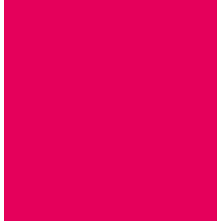
Сертификаты
...
Каталог товаров
ГОТОВЫЕ РЕШЕНИЯ ИГРУШКИ ДЛЯ ДЕТСКОГО САДА
STEM ОБРАЗОВАНИЕ
КОМПЛЕКТЫ РППС ДОО
ЭМОЦИОНАЛЬНЫЙ ИНТЕЛЛЕКТ
ДЕТСКАЯ АНИМАЦИЯ
ОБРАЗОВАТЕЛЬНЫЕ КОМПЛЕКТЫ + КПК
РАННЕЕ РАЗВИТИЕ
ГОРКИ С ШАРИКАМИ, ЛАБИРИНТЫ, ВКЛАДЫШИ
ШНУРОВКИ, ЦЕПОЧКИ
РАМКИ-ВКЛАДЫШИ, ВКЛАДЫШИ
РАЗРЕЗНЫЕ КАРТИНКИ
КАТАЛКИ, КАЧАЛКИ, ИГРОВЫЕ КОМПЛЕКСЫ
СОРТИРОВЩИКИ, СТУЧАЛКИ
ОЗВУЧЕННЫЕ ИГРУШКИ, ДЕРГУНЧИКИ
ЛОГИЧЕСКИЕ ИГРЫ, ПИРАМИДКИ
НЕВАЛЯШКИ, ЮЛЫ, КУБИКИ
БИЗИБОРДЫ
ПАЗЛЫ, МОЗАИКИ
КОНСТРУКТОРЫ
ИГРОВОЕ ОТ 2 МЕСЯЦЕВ
КОНСТРУКТОРЫ И СТРОИТЕЛЬНЫЕ НАБОРЫ
ПОЛИДРОН