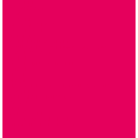
ДЕРЕВЯННЫЕ
ПЛАСТМАССОВЫЕ
ИЗ ПВХ
МАГНИТНЫЕ
РОБОТОТЕХНИЧЕСКИЕ
МЕТАЛЛИЧЕСКИЕ
ЛЕГО для ДОУ
НАУЧНО-ПОЗНАВАТЕЛЬНЫЕ
ОБОРУДОВАНИЕ ГРУПП для детей от 1 года
КРОВАТИ МАТРАЦЫ КПБ
ХОДУНКИ
СТУЛЬЧИК ДЛЯ КОРМЛЕНИЯ
КОЛЯСКИ
МАНЕЖИ
КОМОДЫ
ПОДСТАВКИ ПОД НОЖКИ, ГОРШКИ, КАЧЕЛИ,
НАГРУДНИКИ
КАБИНЕТЫ СПЕЦИАЛИСТОВ
ПСИХОЛОГ
ЛОГОПЕД
РАЗВИТИЕ РЕЧИ
СЮЖЕТНО-РОЛЕВЫЕ ИГРЫ
КУКЛЫ и ОДЕЖДА ДЛЯ КУКОЛ
КУКЛЫ
ОДЕЖДА ДЛЯ КУКОЛ